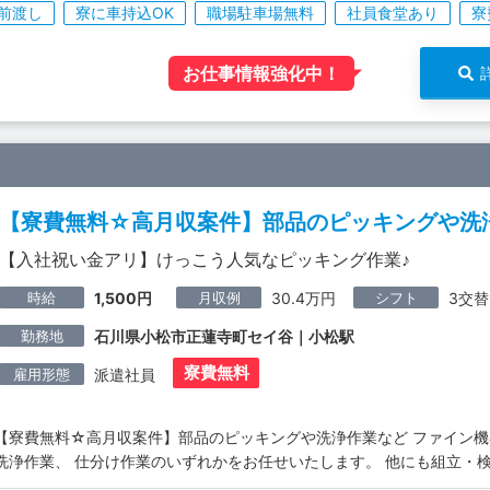
前渡し
寮に車持込OK
職場駐車場無料
社員食堂あり
寮
お仕事情報強化中！
【寮費無料☆高月収案件】部品のピッキングや洗
【入社祝い金アリ】けっこう人気なピッキング作業♪
時給
月収例
シフト
1,500円
30.4万円
3交替
勤務地
石川県小松市正蓮寺町セイ谷｜小松駅
寮費無料
雇用形態
派遣社員
【寮費無料☆高月収案件】部品のピッキングや洗浄作業など ファイン
洗浄作業、 仕分け作業のいずれかをお任せいたします。 他にも組立・