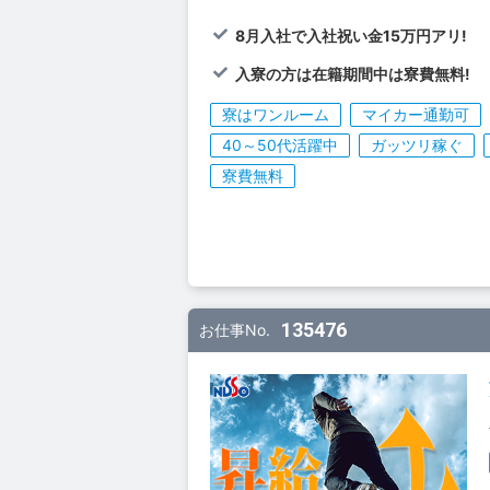
8月入社で入社祝い金15万円アリ!
入寮の方は在籍期間中は寮費無料!
寮はワンルーム
マイカー通勤可
40～50代活躍中
ガッツリ稼ぐ
寮費無料
135476
お仕事No.