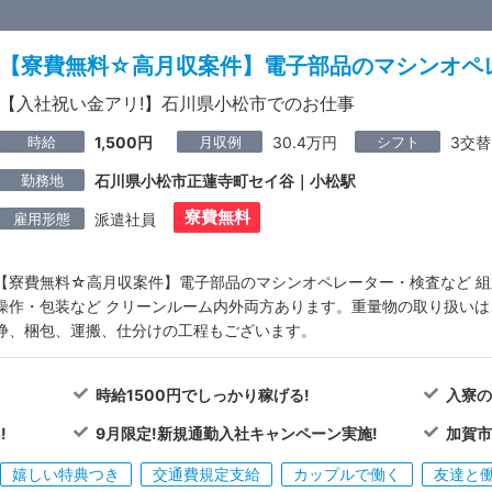
【寮費無料☆高月収案件】電子部品のマシンオペ
【入社祝い金アリ!】石川県小松市でのお仕事
時給
月収例
シフト
1,500円
30.4万円
3交替
勤務地
石川県小松市正蓮寺町セイ谷｜小松駅
寮費無料
雇用形態
派遣社員
【寮費無料☆高月収案件】電子部品のマシンオペレーター・検査など 組
操作・包装など クリーンルーム内外両方あります。重量物の取り扱いは
浄、梱包、運搬、仕分けの工程もございます。
時給1500円でしっかり稼げる!
入寮の
!
9月限定!新規通勤入社キャンペーン実施!
加賀市
嬉しい特典つき
交通費規定支給
カップルで働く
友達と