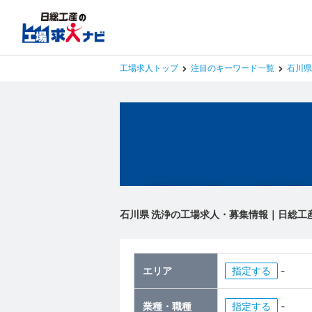
工場求人トップ
注目のキーワード一覧
石川県
石川県の工場
石川県 洗浄の工場求人・募集情報｜日総工
エリア
指定
-
業種・職種
指定
-