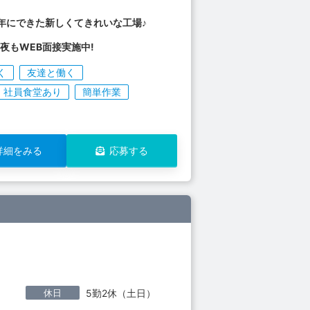
4年にできた新しくてきれいな工場♪
夜もWEB面接実施中!
く
友達と働く
社員食堂あり
簡単作業
詳細をみる
応募する
休日
5勤2休（土日）