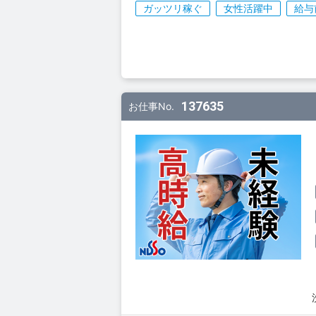
ガッツリ稼ぐ
女性活躍中
給与
137635
お仕事No.