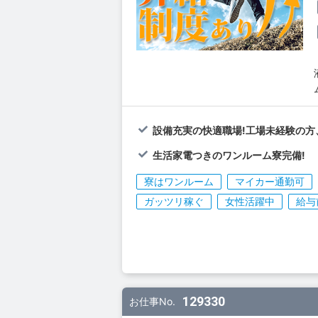
設備充実の快適職場!工場未経験の方
生活家電つきのワンルーム寮完備!
寮はワンルーム
マイカー通勤可
ガッツリ稼ぐ
女性活躍中
給与
129330
お仕事No.