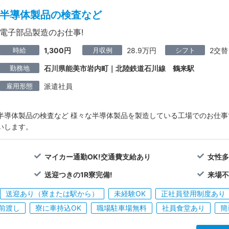
半導体製品の検査など
電子部品製造のお仕事!
時給
月収例
シフト
1,300円
28.9万円
2交替
勤務地
石川県能美市岩内町｜北陸鉄道石川線 鶴来駅
雇用形態
派遣社員
半導体製品の検査など 様々な半導体製品を製造している工場でのお仕事
いします。
マイカー通勤OK!交通費支給あり
女性多
送迎つきの1R寮完備!
来場不
送迎あり（寮または駅から）
未経験OK
正社員登用制度あり
前渡し
寮に車持込OK
職場駐車場無料
社員食堂あり
簡