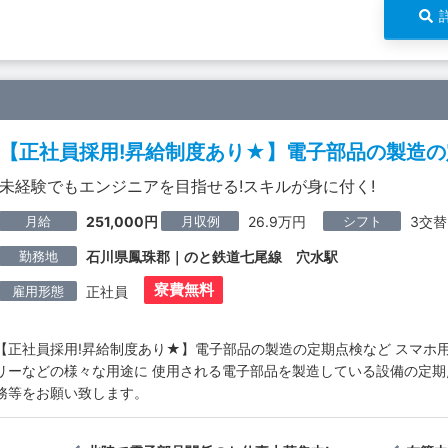
【正社員採用!昇給制度あり★】電子部品の製造
未経験でもエンジニアを目指せる!スキルが身に付く!
月給
月収例
シフト
251,000円
26.9万円
3交替
勤務地
石川県鳳珠郡｜のと鉄道七尾線 穴水駅
寮費無料
雇用形態
正社員
【正社員採用!昇給制度あり★】電子部品の製造の定期点検など スマホ
リーなどの様々な用途に 使用される電子部品を製造している設備の定期
務等をお願い致します。