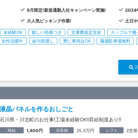
9月限定!新規通勤入社キャンペーン実施!
202
大人気ピッキング作業!
土日や
未経験OK
嬉しい特典つき
交通費規定支給
カップルで働
女性活躍中
給与前渡し
寮に車持込OK
職場駐車場無料
液晶パネルを作るおしごと
石川県・川北町のお仕事!工場未経験OK!!昇給制度あり!!
時給
月収例
シフト
1,400円
25.3万円
2交替