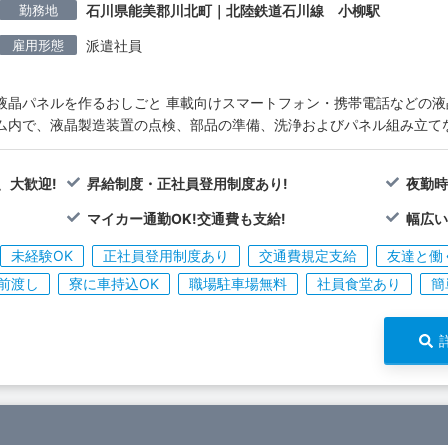
勤務地
石川県能美郡川北町｜北陸鉄道石川線 小柳駅
雇用形態
派遣社員
液晶パネルを作るおしごと 車載向けスマートフォン・携帯電話などの液
ム内で、液晶製造装置の点検、部品の準備、洗浄およびパネル組み立て
、大歓迎!
昇給制度・正社員登用制度あり!
夜勤時
マイカー通勤OK!交通費も支給!
幅広い
未経験OK
正社員登用制度あり
交通費規定支給
友達と働
前渡し
寮に車持込OK
職場駐車場無料
社員食堂あり
簡