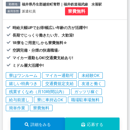
福井県丹生郡越前町青野｜福井鉄道福武線 水落駅
勤務地
寮費無料
派遣社員
雇用形態
時給大幅UPでお得!幅広い年齢の方が活躍中!
長期でじっくり働きたい方、大歓迎!
1R寮をご用意!しかも寮費無料☆
空調完備・分煙の快適職場♪
マイカー通勤もOK!交通費支給あり!
ミドル層大活躍中!
寮はワンルーム
マイカー通勤可
未経験OK
嬉しい特典つき
交通費規定支給
友達と働く
残業すくなめ（月10時間以内）
ガッツリ稼ぐ
給与前渡し
寮に車持込OK
職場駐車場無料
簡単作業
寮費無料
詳細をみる
応募する