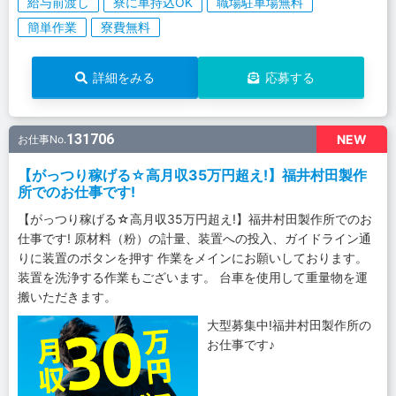
給与前渡し
寮に車持込OK
職場駐車場無料
簡単作業
寮費無料
詳細をみる
応募する
131706
NEW
お仕事No.
【がっつり稼げる☆高月収35万円超え!】福井村田製作
所でのお仕事です!
【がっつり稼げる☆高月収35万円超え!】福井村田製作所でのお
仕事です! 原材料（粉）の計量、装置への投入、ガイドライン通
りに装置のボタンを押す 作業をメインにお願いしております。
装置を洗浄する作業もございます。 台車を使用して重量物を運
搬いただきます。
大型募集中!福井村田製作所の
お仕事です♪