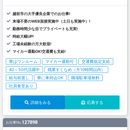
越前市の大手優良企業でのお仕事!
来場不要のWEB面接実施中（土日も実施中）!
勤務時間少な目でプライベートも充実!
時給大幅UP!
工場未経験の方大歓迎!
マイカー通勤OK!交通費も支給!
寮はワンルーム
マイカー通勤可
交通費規定支給
40～50代活躍中
残業すくなめ（月10時間以内）
給与前渡し
寮に車持込OK
職場駐車場無料
社員食堂あり
詳細をみる
応募する
127898
お仕事No.