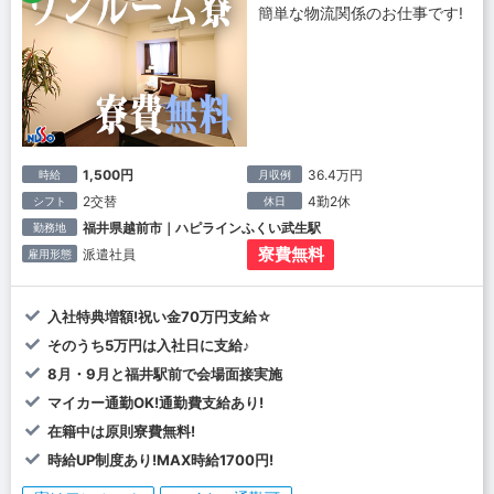
簡単な物流関係のお仕事です!
1,500円
36.4万円
時給
月収例
2交替
4勤2休
シフト
休日
福井県越前市｜ハピラインふくい武生駅
勤務地
寮費無料
派遣社員
雇用形態
入社特典増額!祝い金70万円支給☆
そのうち5万円は入社日に支給♪
8月・9月と福井駅前で会場面接実施
マイカー通勤OK!通勤費支給あり!
在籍中は原則寮費無料!
時給UP制度あり!MAX時給1700円!