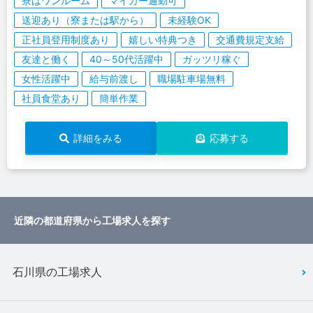
寮はワンルーム
マイカー通勤可
送迎あり（寮または駅から）
未経験OK
正社員登用制度あり
嬉しい特典つき
交通費規定支給
友達と働く
40～50代活躍中
ガッツリ稼ぐ
女性活躍中
給与前渡し
職場駐車場無料
社員食堂あり
簡単作業
詳細をみる
応募する
近隣の都道府県から工場求人を探す
石川県の工場求人