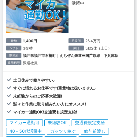
活躍中!
1,400円
26.4万円
時給
月収例
3交替
5勤2休（土日）
シフト
休日
福井県福井市石橋町｜えちぜん鉄道三国芦原線 下兵庫駅
勤務地
派遣社員
雇用形態
土日休みで働きやすい♪
すぐに慣れるお仕事です!重量物は扱いません♪
未経験からのご応募大歓迎!
黙々と作業に取り組みたい方にオススメ!
マイカー通勤OK!交通費も規定支給!
マイカー通勤可
未経験OK
交通費規定支給
40～50代活躍中
ガッツリ稼ぐ
給与前渡し