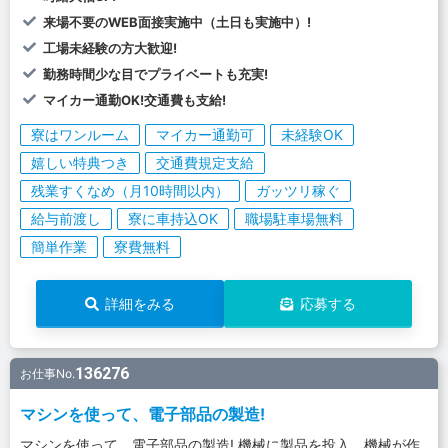
来場不要のWEB面接実施中（土日も実施中）!
工場未経験の方大歓迎!
勤務時間少な目でプライベートも充実!
マイカー通勤OK!交通費も支給!
寮はワンルーム
マイカー通勤可
未経験OK
嬉しい特典つき
交通費規定支給
残業すくなめ（月10時間以内）
ガッツリ稼ぐ
給与前渡し
寮に車持込OK
職場駐車場無料
簡単作業
寮費無料
詳細をみる
応募する
136276
お仕事No.
マシンを使って、電子部品の製造!
マシンを使って、電子部品の製造! 機械に製品を投入、機械が作