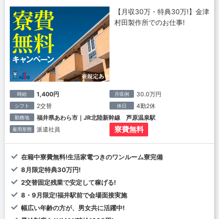
【月収30万・特典30万!】金津
村田製作所でのお仕事!
1,400円
30.0万円
時給
月収例
2交替
4勤2休
シフト
休日
福井県あわら市｜JR北陸新幹線 芦原温泉駅
勤務地
寮費無料
派遣社員
雇用形態
在籍中寮費無料!生活家電つきのワンルーム寮完備
8月限定特典30万円!
2交替固定残業で安定して稼げる!
8・9月限定!福井駅前で会場面接実施
幅広い年齢の方が、男女共に活躍中!