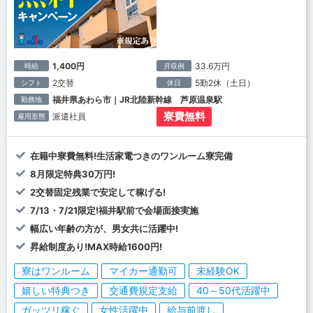
1,400円
33.6万円
時給
月収例
2交替
5勤2休（土日）
シフト
休日
福井県あわら市｜JR北陸新幹線 芦原温泉駅
勤務地
寮費無料
派遣社員
雇用形態
在籍中寮費無料!生活家電つきのワンルーム寮完備
8月限定特典30万円!
2交替固定残業で安定して稼げる!
7/13・7/21限定!福井駅前で会場面接実施
幅広い年齢の方が、男女共に活躍中!
昇給制度あり!MAX時給1600円!
寮はワンルーム
マイカー通勤可
未経験OK
嬉しい特典つき
交通費規定支給
40～50代活躍中
ガッツリ稼ぐ
女性活躍中
給与前渡し