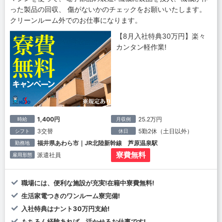
った製品の回収、 傷がないかのチェックをお願いいたします。
クリーンルーム外でのお仕事になります。
【8月入社特典30万円】楽々
カンタン軽作業!
1,400円
25.2万円
時給
月収例
3交替
5勤2休（土日以外）
シフト
休日
福井県あわら市｜JR北陸新幹線 芦原温泉駅
勤務地
寮費無料
派遣社員
雇用形態
職場には、便利な施設が充実!在籍中寮費無料!
生活家電つきのワンルーム寮完備!
入社特典はナント30万円支給!
もちろん経験あれば、活かせるお仕事です!