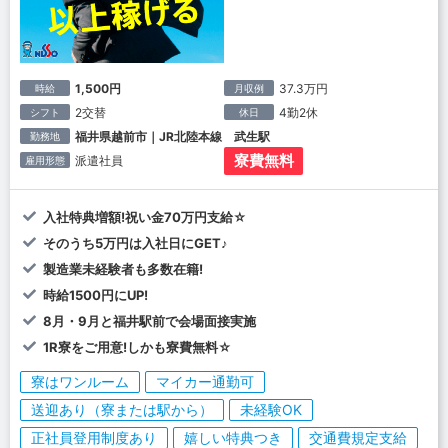
1,500円
37.3万円
時給
月収例
2交替
4勤2休
シフト
休日
福井県越前市｜JR北陸本線 武生駅
勤務地
寮費無料
派遣社員
雇用形態
入社特典増額!祝い金70万円支給☆
そのうち5万円は入社日にGET♪
製造業未経験者も多数在籍!
時給1500円にUP!
8月・9月と福井駅前で会場面接実施
1R寮をご用意!しかも寮費無料☆
寮はワンルーム
マイカー通勤可
送迎あり（寮または駅から）
未経験OK
正社員登用制度あり
嬉しい特典つき
交通費規定支給