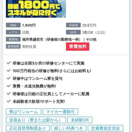
1,800円
28.8万円
時給
月収例
日勤
5勤2休（土日）
シフト
休日
福井県越前市（研修後の勤務地一例）｜その他
勤務地
寮費無料
契約社員
雇用形態
研修は全国3か所の研修センターにて実施
100万円相当の研修が無料!さらにはお給料も!
研修中はワンルーム寮を貸与
寮費・水道光熱費が無料!
研修後は日総の正社員としてメーカーに配属
未経験者大歓迎!サポート充実!
寮はワンルーム
マイカー通勤可
送迎あり（寮または駅から）
未経験OK
正社員登用制度あり
嬉しい特典つき
交通費規定支給