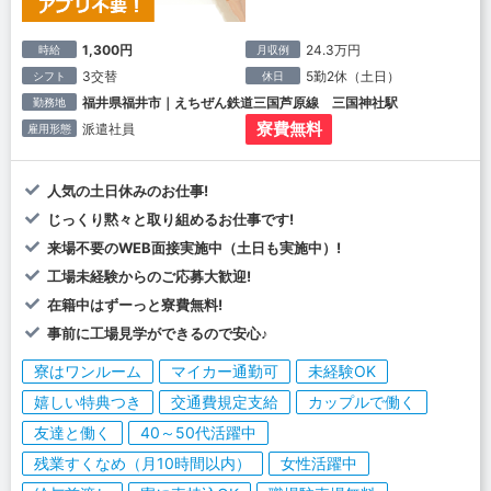
1,300円
24.3万円
時給
月収例
3交替
5勤2休（土日）
シフト
休日
福井県福井市｜えちぜん鉄道三国芦原線 三国神社駅
勤務地
寮費無料
派遣社員
雇用形態
人気の土日休みのお仕事!
じっくり黙々と取り組めるお仕事です!
来場不要のWEB面接実施中（土日も実施中）!
工場未経験からのご応募大歓迎!
在籍中はずーっと寮費無料!
事前に工場見学ができるので安心♪
寮はワンルーム
マイカー通勤可
未経験OK
嬉しい特典つき
交通費規定支給
カップルで働く
友達と働く
40～50代活躍中
残業すくなめ（月10時間以内）
女性活躍中