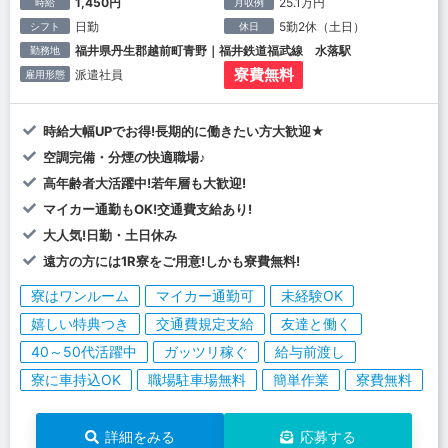
1,450円
25.1万円
時給
月収例
日勤
5勤2休（土日）
シフト
休日
福井県丹生郡越前町青野｜福井鉄道福武線 水落駅
勤務地
寮費無料
派遣社員
雇用形態
時給大幅UPでお得!長期的に働きたい方大歓迎★
空調完備・分煙の快適職場♪
高年齢者大活躍中!若年層も大歓迎!
マイカー通勤もOK!交通費支給あり!
大人気!日勤・土日休み
遠方の方には1R寮をご用意!しかも寮費無料!
寮はワンルーム
マイカー通勤可
未経験OK
嬉しい特典つき
交通費規定支給
友達と働く
40～50代活躍中
ガッツリ稼ぐ
給与前渡し
寮に車持込OK
職場駐車場無料
簡単作業
寮費無料
詳細をみる
応募する