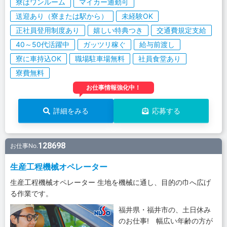
寮はワンルーム
マイカー通勤可
送迎あり（寮または駅から）
未経験OK
正社員登用制度あり
嬉しい特典つき
交通費規定支給
40～50代活躍中
ガッツリ稼ぐ
給与前渡し
寮に車持込OK
職場駐車場無料
社員食堂あり
寮費無料
お仕事情報強化中！
詳細をみる
応募する
128698
お仕事No.
生産工程機械オペレーター
生産工程機械オペレーター 生地を機械に通し、目的の巾へ広げ
る作業です。
福井県・福井市の、土日休み
のお仕事! 幅広い年齢の方が