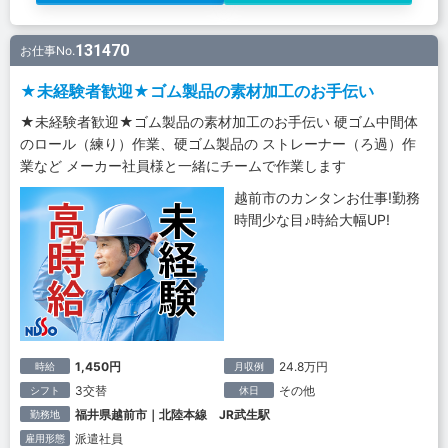
131470
お仕事No.
★未経験者歓迎★ゴム製品の素材加工のお手伝い
★未経験者歓迎★ゴム製品の素材加工のお手伝い 硬ゴム中間体
のロール（練り）作業、硬ゴム製品の ストレーナー（ろ過）作
業など メーカー社員様と一緒にチームで作業します
越前市のカンタンお仕事!勤務
時間少な目♪時給大幅UP!
1,450円
24.8万円
時給
月収例
3交替
その他
シフト
休日
福井県越前市｜北陸本線 JR武生駅
勤務地
派遣社員
雇用形態