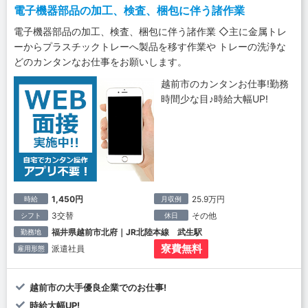
電子機器部品の加工、検査、梱包に伴う諸作業
電子機器部品の加工、検査、梱包に伴う諸作業 ◇主に金属トレ
ーからプラスチックトレーへ製品を移す作業や トレーの洗浄な
どのカンタンなお仕事をお願いします。
越前市のカンタンお仕事!勤務
時間少な目♪時給大幅UP!
1,450円
25.9万円
時給
月収例
3交替
その他
シフト
休日
福井県越前市北府｜JR北陸本線 武生駅
勤務地
寮費無料
派遣社員
雇用形態
越前市の大手優良企業でのお仕事!
時給大幅UP!