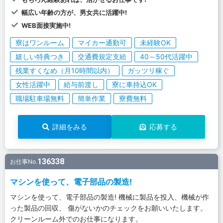
幅広い年齢の方が、男女共に活躍中!
WEB面接実施中!
寮はワンルーム
マイカー通勤可
未経験OK
嬉しい特典つき
交通費規定支給
40～50代活躍中
残業すくなめ（月10時間以内）
ガッツリ稼ぐ
女性活躍中
給与前渡し
寮に車持込OK
職場駐車場無料
簡単作業
寮費無料
詳細をみる
応募する
136338
お仕事No.
マシンを使って、電子部品の製造!
マシンを使って、電子部品の製造! 機械に製品を投入、機械が作
った製品の回収、 傷がないかのチェックをお願いいたします。
クリーンルーム外でのお仕事になります。