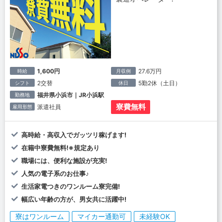
1,600円
27.6万円
時給
月収例
2交替
5勤2休（土日）
シフト
休日
福井県小浜市｜JR小浜駅
勤務地
寮費無料
派遣社員
雇用形態
高時給・高収入でガッツリ稼げます!
在籍中寮費無料!※規定あり
職場には、便利な施設が充実!
人気の電子系のお仕事♪
生活家電つきのワンルーム寮完備!
幅広い年齢の方が、男女共に活躍中!
寮はワンルーム
マイカー通勤可
未経験OK