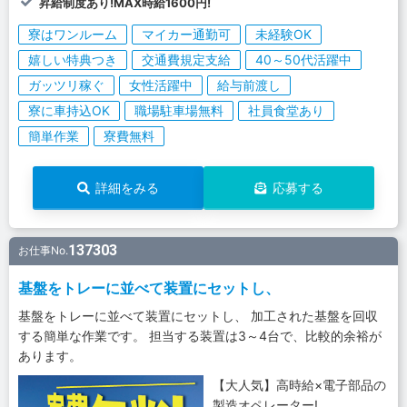
昇給制度あり!MAX時給1600円!
寮はワンルーム
マイカー通勤可
未経験OK
嬉しい特典つき
交通費規定支給
40～50代活躍中
ガッツリ稼ぐ
女性活躍中
給与前渡し
寮に車持込OK
職場駐車場無料
社員食堂あり
簡単作業
寮費無料
詳細をみる
応募する
137303
お仕事No.
基盤をトレーに並べて装置にセットし、
基盤をトレーに並べて装置にセットし、 加工された基盤を回収
する簡単な作業です。 担当する装置は3～4台で、比較的余裕が
あります。
【大人気】高時給×電子部品の
製造オペレーター!