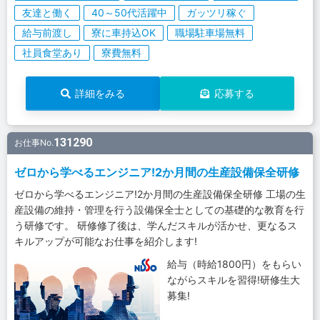
友達と働く
40～50代活躍中
ガッツリ稼ぐ
給与前渡し
寮に車持込OK
職場駐車場無料
社員食堂あり
寮費無料
詳細をみる
応募する
131290
お仕事No.
ゼロから学べるエンジニア!2か月間の生産設備保全研修
ゼロから学べるエンジニア!2か月間の生産設備保全研修 工場の生
産設備の維持・管理を行う設備保全士としての基礎的な教育を行
う研修です。 研修修了後は、学んだスキルが活かせ、更なるス
キルアップが可能なお仕事を紹介します!
給与（時給1800円）をもらい
ながらスキルを習得!研修生大
募集!