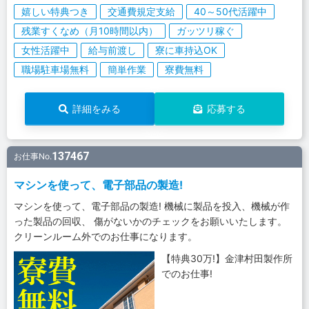
嬉しい特典つき
交通費規定支給
40～50代活躍中
残業すくなめ（月10時間以内）
ガッツリ稼ぐ
女性活躍中
給与前渡し
寮に車持込OK
職場駐車場無料
簡単作業
寮費無料
詳細をみる
応募する
137467
お仕事No.
マシンを使って、電子部品の製造!
マシンを使って、電子部品の製造! 機械に製品を投入、機械が作
った製品の回収、 傷がないかのチェックをお願いいたします。
クリーンルーム外でのお仕事になります。
【特典30万!】金津村田製作所
でのお仕事!