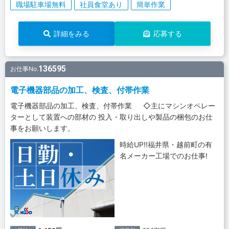
職場駐車場無料
社員食堂あり
簡単作業
詳細をみる
応募する
136595
お仕事No.
電子機器部品の加工、検査、付帯作業
電子機器部品の加工、検査、付帯作業 ◇主にマシンオペレー
ターとして装置への部材の 投入・取り出しや製品の梱包のお仕
事をお願いします。
時給UP!!福井県・越前町の有
名メーカー工場でのお仕事!