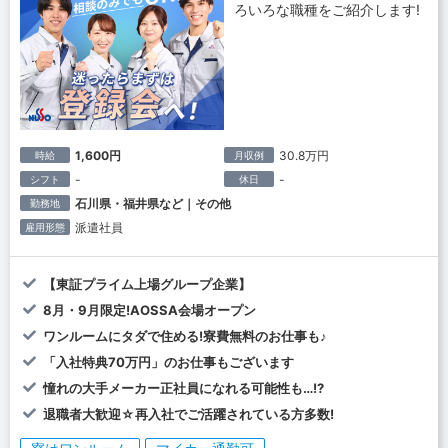
ろいろな職種をご紹介します!
1,600円
30.8万円
時給
月収例
-
-
シフト
休日
石川県・福井県など｜その他
勤務地
派遣社員
雇用形態
【東証プライム上場グループ企業】
8月・9月限定!AOSSA会場オープン
ワンルームにタダで住める!寮費無料のお仕事も♪
「入社特典70万円」のお仕事もございます
憧れの大手メーカー正社員になれる可能性も…!?
退職者大歓迎☆再入社でご活躍されている方多数!