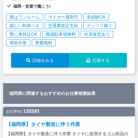
福岡・佐賀で働こう!
寮はワンルーム
マイカー通勤可
未経験OK
嬉しい特典つき
交通費規定支給
ガッツリ稼ぐ
寮に車持込OK
職場駐車場無料
社員食堂あり
簡単作業
寮費無料
詳細をみる
応募する
福岡県に関連するおすすめのお仕事検索結果
135581
お仕事No.
【福岡県】タイヤ製造に伴う作業
【福岡県】タイヤ製造に伴う作業 タイヤに使用するゴム部品の