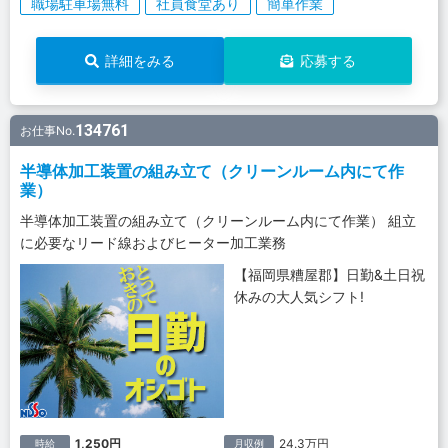
職場駐車場無料
社員食堂あり
簡単作業
詳細をみる
応募する
134761
お仕事No.
半導体加工装置の組み立て（クリーンルーム内にて作
業）
半導体加工装置の組み立て（クリーンルーム内にて作業） 組立
に必要なリード線およびヒーター加工業務
【福岡県糟屋郡】日勤&土日祝
休みの大人気シフト!
1,250円
24.3万円
時給
月収例