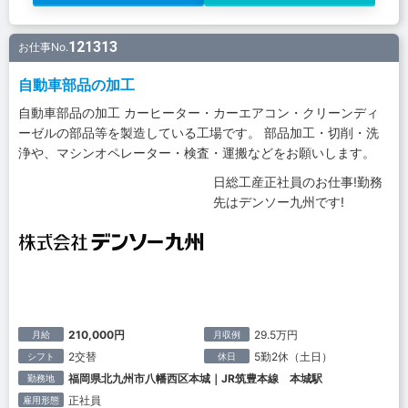
121313
お仕事No.
自動車部品の加工
自動車部品の加工 カーヒーター・カーエアコン・クリーンディ
ーゼルの部品等を製造している工場です。 部品加工・切削・洗
浄や、マシンオペレーター・検査・運搬などをお願いします。
日総工産正社員のお仕事!勤務
先はデンソー九州です!
210,000円
29.5万円
月給
月収例
2交替
5勤2休（土日）
シフト
休日
福岡県北九州市八幡西区本城｜JR筑豊本線 本城駅
勤務地
正社員
雇用形態