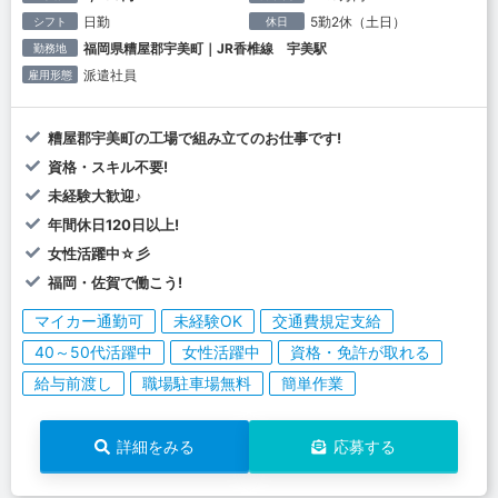
日勤
5勤2休（土日）
シフト
休日
福岡県糟屋郡宇美町｜JR香椎線 宇美駅
勤務地
派遣社員
雇用形態
糟屋郡宇美町の工場で組み立てのお仕事です!
資格・スキル不要!
未経験大歓迎♪
年間休日120日以上!
女性活躍中☆彡
福岡・佐賀で働こう!
マイカー通勤可
未経験OK
交通費規定支給
40～50代活躍中
女性活躍中
資格・免許が取れる
給与前渡し
職場駐車場無料
簡単作業
詳細をみる
応募する