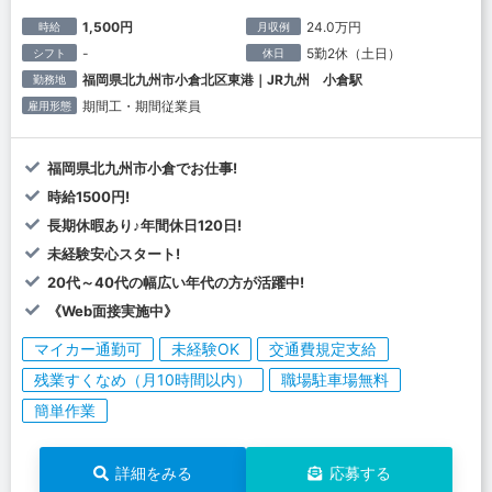
1,500円
24.0万円
時給
月収例
-
5勤2休（土日）
シフト
休日
福岡県北九州市小倉北区東港｜JR九州 小倉駅
勤務地
期間工・期間従業員
雇用形態
福岡県北九州市小倉でお仕事!
時給1500円!
長期休暇あり♪年間休日120日!
未経験安心スタート!
20代～40代の幅広い年代の方が活躍中!
《Web面接実施中》
マイカー通勤可
未経験OK
交通費規定支給
残業すくなめ（月10時間以内）
職場駐車場無料
簡単作業
詳細をみる
応募する