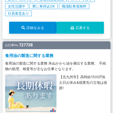
女性活躍中
寮に車持込OK
職場駐車場無料
社員食堂あり
詳細をみる
応募する
727738
お仕事No.
食用油の製造に関する業務
食用油の製造に関する業務 米ぬかから油を摘出する業務、 不純
物の処理、検査等が主なお仕事となります。
【北九州市】高時給1500円&
土日お休み&就業先の立地は抜
群!