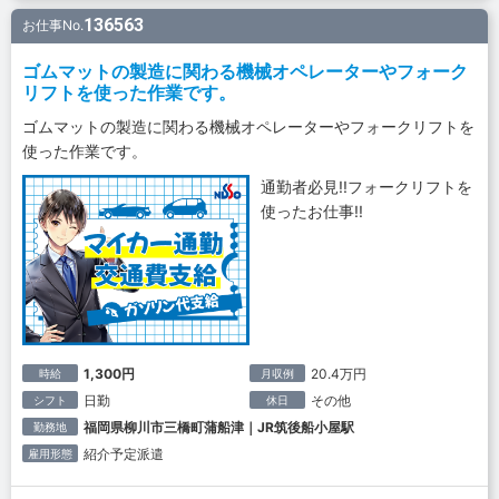
136563
お仕事No.
ゴムマットの製造に関わる機械オペレーターやフォーク
リフトを使った作業です。
ゴムマットの製造に関わる機械オペレーターやフォークリフトを
使った作業です。
通勤者必見!!フォークリフトを
使ったお仕事!!
1,300円
20.4万円
時給
月収例
日勤
その他
シフト
休日
福岡県柳川市三橋町蒲船津｜JR筑後船小屋駅
勤務地
紹介予定派遣
雇用形態