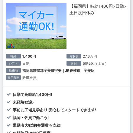
【福岡県】時給1400円×日勤×
土日祝日休み!
1,400円
27.3万円
時給
月収例
日勤
5勤2休（土日）
シフト
休日
福岡県糟屋郡宇美町宇美｜JR香椎線 宇美駅
勤務地
派遣社員
雇用形態
日勤で高時給1,400円!
未経験歓迎♪
事前に工場見学あり!安心してスタートできます!
福岡・佐賀で働こう!
通勤者大歓迎!交通費も支給!
年間休日は120日程度!