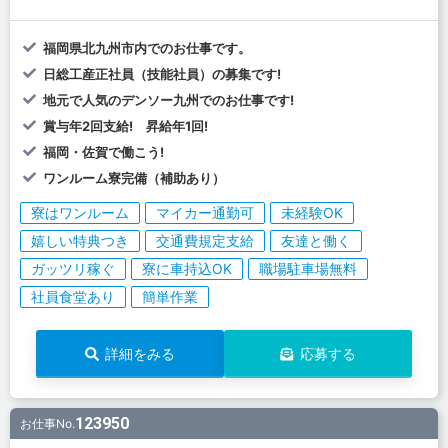
福岡県北九州市内でのお仕事です。
日総工産正社員（技能社員）の募集です!
地元で人気のデンソー九州でのお仕事です!
賞与年2回支給! 昇給年1回!
福岡・佐賀で働こう!
ワンルーム寮完備（補助あり）
寮はワンルーム
マイカー通勤可
未経験OK
嬉しい特典つき
交通費規定支給
友達と働く
ガッツリ稼ぐ
寮に車持込OK
職場駐車場無料
社員食堂あり
簡単作業
詳細をみる
応募する
123950
お仕事No.