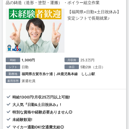
品の鋳造（造形・塗型・運搬） ・ボイラー組立作業
【福岡県×日勤×土日祝休み】
安定シフトで長期就業♪
1,300円
25.3万円
時給
月収例
日勤
5勤2休（土日）
シフト
休日
福岡県古賀市糸ケ浦｜JR鹿児島本線 ししぶ駅
勤務地
派遣社員
雇用形態
時給1300円!月収25万円以上可能!
大人気『日勤&土日祝休み』!
特別な資格や経験必要ありません◎
未経験歓迎!
マイカー通勤OK!交通費支給◎