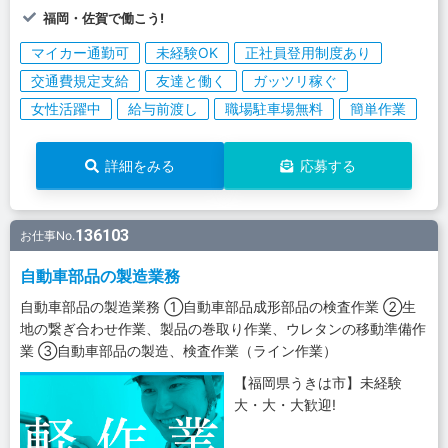
福岡・佐賀で働こう!
マイカー通勤可
未経験OK
正社員登用制度あり
交通費規定支給
友達と働く
ガッツリ稼ぐ
女性活躍中
給与前渡し
職場駐車場無料
簡単作業
詳細をみる
応募する
136103
お仕事No.
自動車部品の製造業務
自動車部品の製造業務 ①自動車部品成形部品の検査作業 ②生
地の繋ぎ合わせ作業、製品の巻取り作業、ウレタンの移動準備作
業 ③自動車部品の製造、検査作業（ライン作業）
【福岡県うきは市】未経験
大・大・大歓迎!