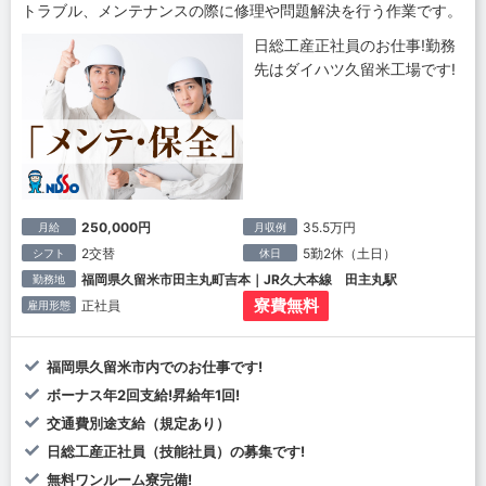
トラブル、メンテナンスの際に修理や問題解決を行う作業です。
日総工産正社員のお仕事!勤務
先はダイハツ久留米工場です!
250,000円
35.5万円
月給
月収例
2交替
5勤2休（土日）
シフト
休日
福岡県久留米市田主丸町吉本｜JR久大本線 田主丸駅
勤務地
寮費無料
正社員
雇用形態
福岡県久留米市内でのお仕事です!
ボーナス年2回支給!昇給年1回!
交通費別途支給（規定あり）
日総工産正社員（技能社員）の募集です!
無料ワンルーム寮完備!