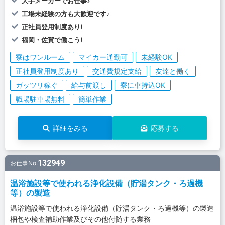
大手メーカーでお仕事♪
工場未経験の方も大歓迎です♪
正社員登用制度あり!
福岡・佐賀で働こう!
寮はワンルーム
マイカー通勤可
未経験OK
正社員登用制度あり
交通費規定支給
友達と働く
ガッツリ稼ぐ
給与前渡し
寮に車持込OK
職場駐車場無料
簡単作業
詳細をみる
応募する
132949
お仕事No.
温浴施設等で使われる浄化設備（貯湯タンク・ろ過機
等）の製造
温浴施設等で使われる浄化設備（貯湯タンク・ろ過機等）の製造
梱包や検査補助作業及びその他付随する業務