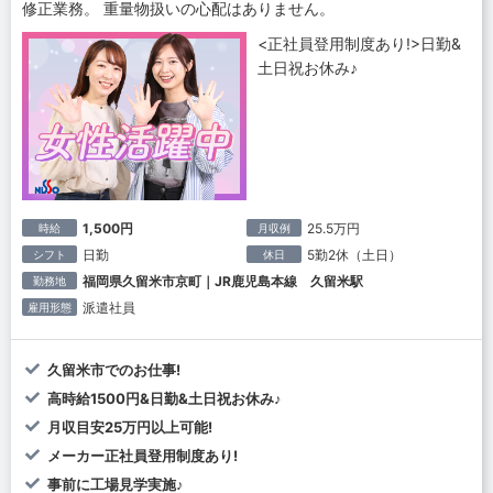
修正業務。 重量物扱いの心配はありません。
<正社員登用制度あり!>日勤&
土日祝お休み♪
1,500円
25.5万円
時給
月収例
日勤
5勤2休（土日）
シフト
休日
福岡県久留米市京町｜JR鹿児島本線 久留米駅
勤務地
派遣社員
雇用形態
久留米市でのお仕事!
高時給1500円&日勤&土日祝お休み♪
月収目安25万円以上可能!
メーカー正社員登用制度あり!
事前に工場見学実施♪