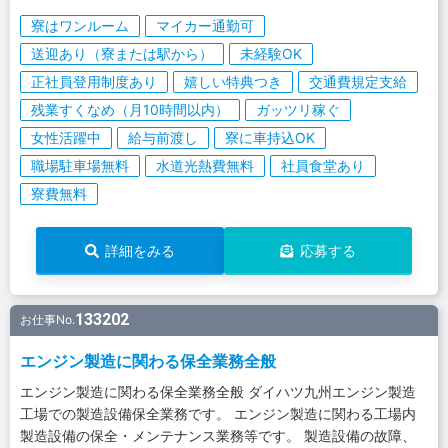
寮はワンルーム
マイカー通勤可
送迎あり（寮または駅から）
未経験OK
正社員登用制度あり
嬉しい特典つき
交通費規定支給
残業すくなめ（月10時間以内）
ガッツリ稼ぐ
女性活躍中
給与前渡し
寮に車持込OK
職場駐車場無料
水道光熱費無料
社員食堂あり
寮費無料
詳細をみる
応募する
133202
お仕事No.
エンジン製造に関わる保全業務全般
エンジン製造に関わる保全業務全般 ダイハツ九州エンジン製造
工場での製造設備保全業務です。 エンジン製造に関わる工場内
製造設備の保全・メンテナンス業務等です。 製造設備の故障、