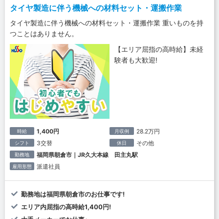
タイヤ製造に伴う機械への材料セット・運搬作業
タイヤ製造に伴う機械への材料セット・運搬作業 重いものを持
つことはありません。
【エリア屈指の高時給】未経
験者も大歓迎!
1,400円
28.2万円
時給
月収例
3交替
その他
シフト
休日
福岡県朝倉市｜JR久大本線 田主丸駅
勤務地
派遣社員
雇用形態
勤務地は福岡県朝倉市のお仕事です!
エリア内屈指の高時給1,400円!