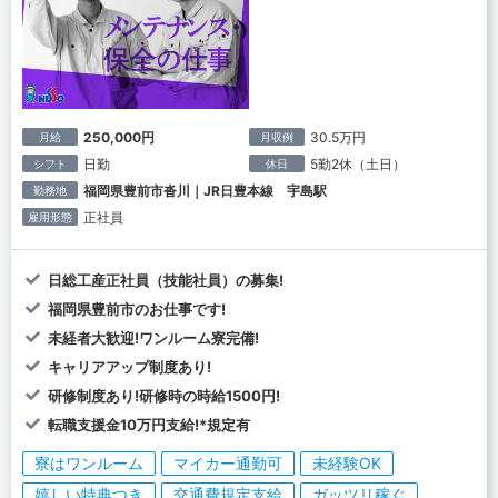
250,000円
30.5万円
月給
月収例
日勤
5勤2休（土日）
シフト
休日
福岡県豊前市沓川｜JR日豊本線 宇島駅
勤務地
正社員
雇用形態
日総工産正社員（技能社員）の募集!
福岡県豊前市のお仕事です!
未経者大歓迎!ワンルーム寮完備!
キャリアアップ制度あり!
研修制度あり!研修時の時給1500円!
転職支援金10万円支給!*規定有
寮はワンルーム
マイカー通勤可
未経験OK
嬉しい特典つき
交通費規定支給
ガッツリ稼ぐ