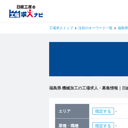
工場求人トップ
注目のキーワード一覧
福島県
福島県の工場
福島県 機械加工の工場求人・募集情報｜日
エリア
指定
-
業種・職種
指定
-