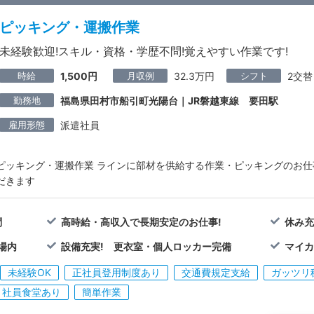
ピッキング・運搬作業
未経験歓迎!スキル・資格・学歴不問!覚えやすい作業です!
時給
月収例
シフト
1,500円
32.3万円
2交替
勤務地
福島県田村市船引町光陽台｜JR磐越東線 要田駅
雇用形態
派遣社員
ピッキング・運搬作業 ラインに部材を供給する作業・ピッキングのお仕
だきます
問
高時給・高収入で長期安定のお仕事!
休み充
場内
設備充実! 更衣室・個人ロッカー完備
マイカ
未経験OK
正社員登用制度あり
交通費規定支給
ガッツリ
社員食堂あり
簡単作業