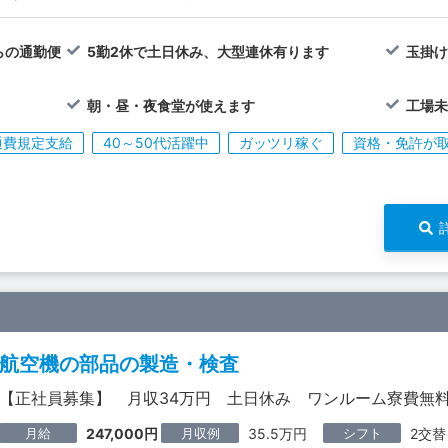
らの通勤便
5勤2休で土日休み、大型連休有ります
玉掛
朝・昼・夜食堂が使えます
工場
通費規定支給
40～50代活躍中
ガッツリ稼ぐ
資格・免許が
航空機の部品の製造・検査
【正社員募集】 月収34万円 土日休み ワンルーム寮費無
月給
月収例
シフト
247,000円
35.5万円
2交替