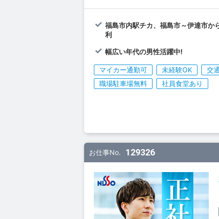
福島市内駅チカ、福島市～伊達市か
利
幅広い年代の男性活躍中!
マイカー通勤可
未経験OK
交
職場駐車場無料
社員食堂あり
129326
お仕事No.