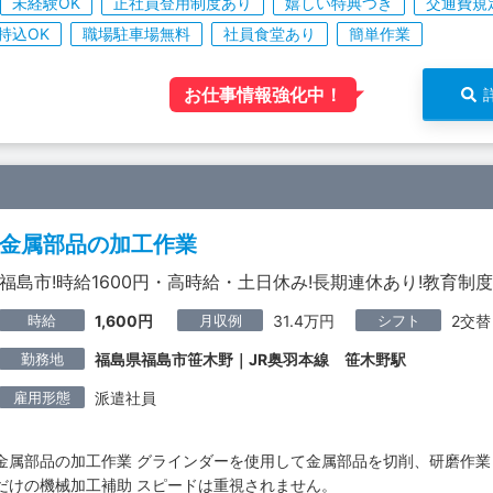
未経験OK
正社員登用制度あり
嬉しい特典つき
交通費規
持込OK
職場駐車場無料
社員食堂あり
簡単作業
お仕事情報強化中！
金属部品の加工作業
福島市!時給1600円・高時給・土日休み!長期連休あり!教育制度
時給
月収例
シフト
1,600円
31.4万円
2交替
勤務地
福島県福島市笹木野｜JR奥羽本線 笹木野駅
雇用形態
派遣社員
金属部品の加工作業 グラインダーを使用して金属部品を切削、研磨作業
だけの機械加工補助 スピードは重視されません。