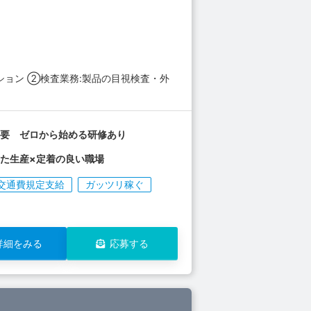
ション ②検査業務:製品の目視検査・外
不要 ゼロから始める研修あり
た生産×定着の良い職場
交通費規定支給
ガッツリ稼ぐ
詳細をみる
応募する