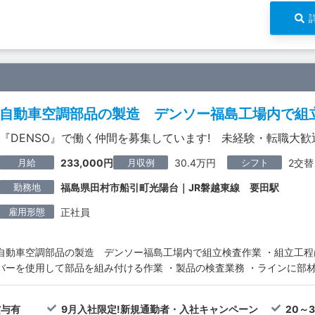
自動車空調部品の製造 デンソー福島工場内で組
『DENSO』で働く仲間を募集しています! 未経験・転職大歓
月給
月収例
シフト
233,000円
30.4万円
2交替
勤務地
福島県田村市船引町光陽台｜JR磐越東線 要田駅
雇用形態
正社員
自動車空調部品の製造 デンソー福島工場内で組立検査作業 ・組立工
バーを使用して部品を組み付ける作業 ・製品の検査業務 ・ラインに部
賞与有
9月入社限定!新規通勤者・入社キャンペーン
20～