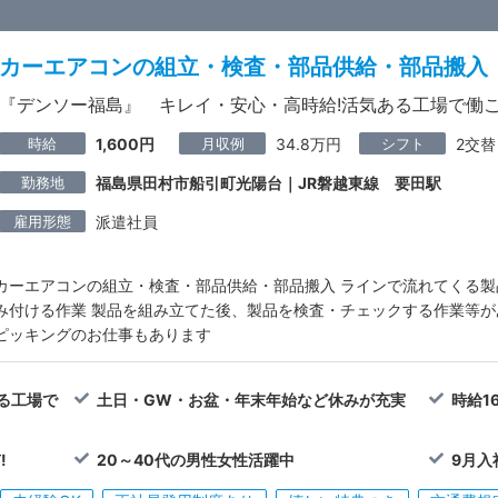
カーエアコンの組立・検査・部品供給・部品搬入
『デンソー福島』 キレイ・安心・高時給!活気ある工場で働こ
時給
月収例
シフト
1,600円
34.8万円
2交替
勤務地
福島県田村市船引町光陽台｜JR磐越東線 要田駅
雇用形態
派遣社員
カーエアコンの組立・検査・部品供給・部品搬入 ラインで流れてくる
み付ける作業 製品を組み立てた後、製品を検査・チェックする作業等が
ピッキングのお仕事もあります
る工場で
土日・GW・お盆・年末年始など休みが充実
時給1
!
20～40代の男性女性活躍中
9月入