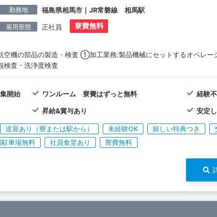
勤務地
福島県相馬市｜JR常磐線 相馬駅
寮費無料
雇用形態
正社員
航空機の部品の製造・検査 ①加工業務:製品機械にセットするオペレー
観検査・洗浄度検査
募集開始
ワンルーム 寮費はずっと無料
経験
昇給&賞与あり
安定し
送迎あり（寮または駅から）
未経験OK
嬉しい特典つき
場駐車場無料
社員食堂あり
寮費無料