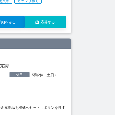
定支給
ガッツリ稼ぐ
詳細をみる
応募する
充実!
休日
5勤2休（土日）
 金属部品を機械へセットしボタンを押す