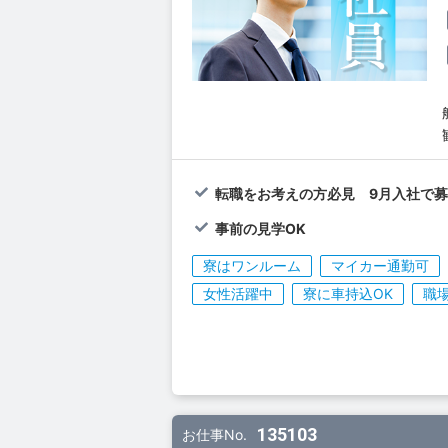
転職をお考えの方必見 9月入社で
事前の見学OK
寮はワンルーム
マイカー通勤可
女性活躍中
寮に車持込OK
職
135103
お仕事No.