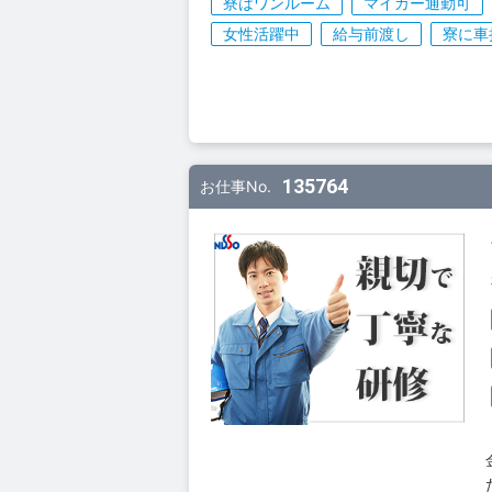
寮はワンルーム
マイカー通勤可
女性活躍中
給与前渡し
寮に車
135764
お仕事No.