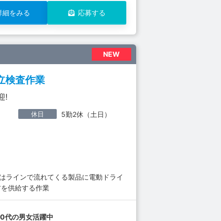
詳細をみる
応募する
NEW
立検査作業
迎!
休日
5勤2休（土日）
程はラインで流れてくる製品に電動ドライ
材を供給する作業
30代の男女活躍中