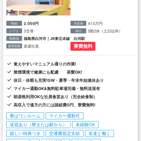
2,050円
41.5万円
時給
月収例
3交替
5勤2休（土日以外）
シフト
休日
福島県白河市｜JR東北本線 白河駅
勤務地
寮費無料
派遣社員
雇用形態
覚えやすいマニュアル通りの作業!
禁煙環境で健康にも配慮 茶髪OK!
休日・休暇も充実!GW・夏季・年末年始連休あり
マイカー通勤OK&無料駐車場完備・無料送迎有
朝昼晩利用OKな社員食堂あり（完全給食制）
高収入で遠方の方には諸経費0円、寮費無料!
寮はワンルーム
マイカー通勤可
送迎あり（寮または駅から）
未経験OK
嬉しい特典つき
交通費規定支給
友達と働く