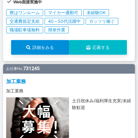
Web面接実施中
寮はワンルーム
マイカー通勤可
未経験OK
交通費規定支給
40～50代活躍中
ガッツリ稼ぐ
職場駐車場無料
簡単作業
詳細をみる
応募する
731245
お仕事No.
加工業務
加工業務
土日祝休み/福利厚生充実/未経
験歓迎