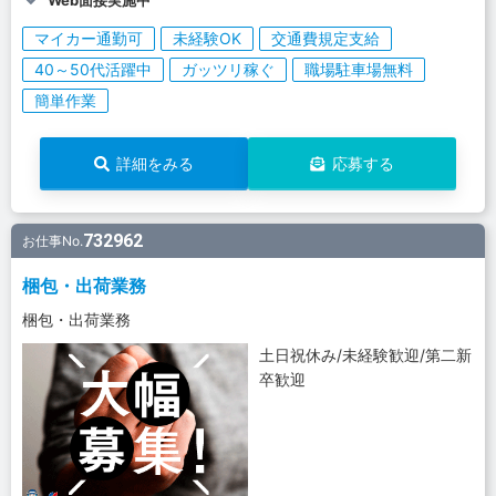
Web面接実施中
マイカー通勤可
未経験OK
交通費規定支給
40～50代活躍中
ガッツリ稼ぐ
職場駐車場無料
簡単作業
詳細をみる
応募する
732962
お仕事No.
梱包・出荷業務
梱包・出荷業務
土日祝休み/未経験歓迎/第二新
卒歓迎