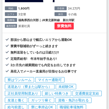
1,800円
34.2万円
時給
月収例
3交替
その他
シフト
休日
福島県西白河郡｜JR東北新幹線 新白河駅
勤務地
寮費無料
派遣社員
雇用形態
那須から郡山まで幅広いエリアから通勤OK
寮費半額補助がずーっと続きます
無料送迎をしているのは日総だけ!
定期昇給有! 年末年始手当あり!
2か月先の就業開始でも内定をお出しできます
高収入でメーカー直雇用が目指せるお仕事です
寮はワンルーム
マイカー通勤可
送迎あり（寮または駅から）
未経験OK
正社員登用制度あり
嬉しい特典つき
交通費規定支給
友達と働く
ガッツリ稼ぐ
資格・免許が取れる
給与前渡し
寮に車持込OK
職場駐車場無料