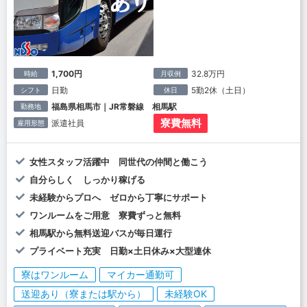
1,700円
32.8万円
時給
月収例
日勤
5勤2休（土日）
シフト
休日
福島県相馬市｜JR常磐線 相馬駅
勤務地
寮費無料
派遣社員
雇用形態
女性スタッフ活躍中 同世代の仲間と働こう
自分らしく しっかり稼げる
未経験からプロへ ゼロから丁寧にサポート
ワンルームをご用意 寮費ずっと無料
相馬駅から無料送迎バスが毎日運行
プライベート充実 日勤×土日休み×大型連休
寮はワンルーム
マイカー通勤可
送迎あり（寮または駅から）
未経験OK