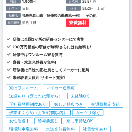
1,800円
28.8万円
時給
月収例
日勤
5勤2休（土日）
シフト
休日
福島県郡山市（研修後の勤務地一例）｜その他
勤務地
寮費無料
契約社員
雇用形態
研修は全国3か所の研修センターにて実施
100万円相当の研修が無料!さらにはお給料も!
研修中はワンルーム寮を貸与
寮費・水道光熱費が無料!
研修後は日総の正社員としてメーカーに配属
未経験者大歓迎!サポート充実!
寮はワンルーム
マイカー通勤可
送迎あり（寮または駅から）
未経験OK
正社員登用制度あり
嬉しい特典つき
交通費規定支給
残業すくなめ（月10時間以内）
ガッツリ稼ぐ
女性活躍中
給与前渡し
寮に車持込OK
職場駐車場無料
水道光熱費無料
社員食堂あり