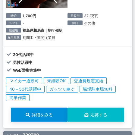
1,700円
37.2万円
時給
月収例
-
その他
シフト
休日
福島県相馬市｜駒ケ嶺駅
勤務地
期間工・期間従業員
雇用形態
20代活躍中
男性活躍中
Web面接実施中
マイカー通勤可
未経験OK
交通費規定支給
40～50代活躍中
ガッツリ稼ぐ
職場駐車場無料
簡単作業
詳細をみる
応募する