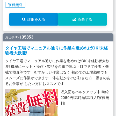
寮費無料
詳細をみる
応募する
135353
お仕事No.
タイヤ工場でマニュアル通りに作業を進めればOK!未経
験者大歓迎!
タイヤ工場でマニュアル通りに作業を進めればOK!未経験者大歓
迎! 機械にセット・操作・製品を台車で運ぶ・目で見て検査・機
械で検査等です むずかしい作業はなく 初めての工場勤務でも
スムーズに作業ができます 体を動かすのが好きな方 動きのあ
るお仕事が したい方におススメです
収入面もバルクアップ中!時給
2050円!高時給!高収入!寮費無
料!