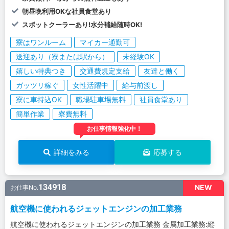
朝昼晩利用OKな社員食堂あり
スポットクーラーあり!水分補給随時OK!
寮はワンルーム
マイカー通勤可
送迎あり（寮または駅から）
未経験OK
嬉しい特典つき
交通費規定支給
友達と働く
ガッツリ稼ぐ
女性活躍中
給与前渡し
寮に車持込OK
職場駐車場無料
社員食堂あり
簡単作業
寮費無料
お仕事情報強化中！
詳細をみる
応募する
134918
NEW
お仕事No.
航空機に使われるジェットエンジンの加工業務
航空機に使われるジェットエンジンの加工業務 金属加工業務:縦