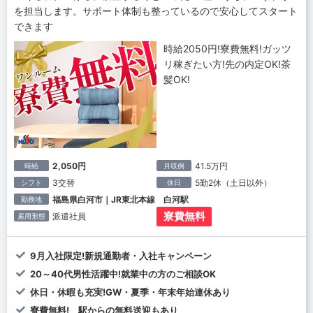
を担当します。サポート体制も整っているので安心してスタート
できます
時給2050円!寮費無料!ガッツ
リ稼ぎたい方!先の内定OK!茶
髪OK!
2,050円
41.5万円
時給
月収例
3交替
5勤2休（土日以外）
シフト
休日
福島県白河市｜JR東北本線 白河駅
勤務地
寮費無料
派遣社員
雇用形態
9月入社限定!新規通勤者・入社キャンペーン
20～40代男性活躍中!就業中の方のご相談OK
休日・休暇も充実!GW・夏季・年末年始連休あり
寮費無料! 駅からの無料送迎もあり