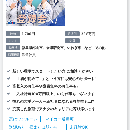
1,700円
32.8万円
時給
月収例
-
-
シフト
休日
福島県郡山市、会津若松市、いわき市 など｜その他
勤務地
派遣社員
雇用形態
新しい環境でスタートしたい方!ご相談ください
「工場が初めて…」という方にも安心のサポート!
高収入のお仕事や寮費無料のお仕事も♪
「入社特典100万円以上」のお仕事もございます
憧れの大手メーカー正社員になれる可能性も…!?
充実した教育でアナタのキャリアに寄り添います
寮はワンルーム
マイカー通勤可
送迎あり（寮または駅から）
未経験OK