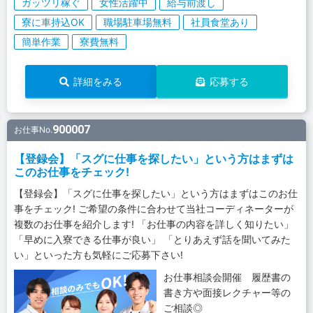
ガッツリ稼ぐ
女性活躍中
給与前渡し
寮に車持込OK
職場駐車場無料
社員食堂あり
簡単作業
寮費無料
詳細をみる
応募する
900007
お仕事No.
【登録会】「スグに仕事を探したい」という方はまずは
このお仕事をチェック!
【登録会】「スグに仕事を探したい」という方はまずはこのお仕
事をチェック! ご希望の条件に合わせて当社コーディネーターが
複数のお仕事を紹介します! 「お仕事の内容を詳しく知りたい」
「早めに入寮できる仕事が良い」 「とりあえず話を聞いてみた
い」といった方も気軽にご応募下さい!
お仕事相談会開催 履歴書の
書き方や面接レクチャー等の
ご相談◎