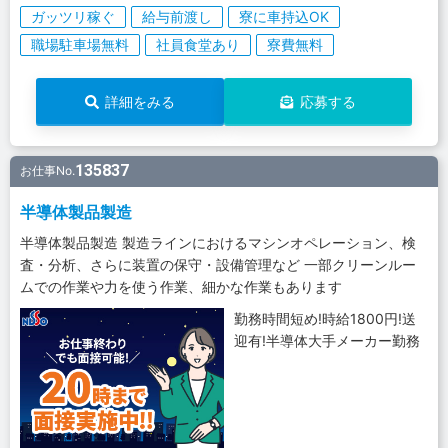
ガッツリ稼ぐ
給与前渡し
寮に車持込OK
職場駐車場無料
社員食堂あり
寮費無料
詳細をみる
応募する
135837
お仕事No.
半導体製品製造
半導体製品製造 製造ラインにおけるマシンオペレーション、検
査・分析、さらに装置の保守・設備管理など 一部クリーンルー
ムでの作業や力を使う作業、細かな作業もあります
勤務時間短め!時給1800円!送
迎有!半導体大手メーカー勤務