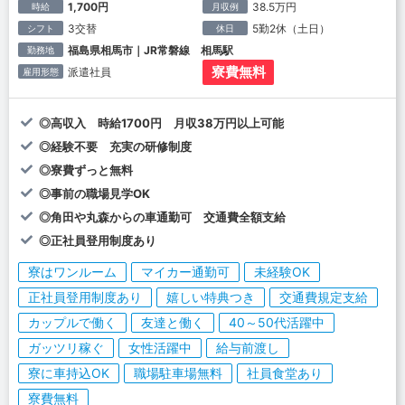
1,700円
38.5万円
時給
月収例
3交替
5勤2休（土日）
シフト
休日
福島県相馬市｜JR常磐線 相馬駅
勤務地
寮費無料
派遣社員
雇用形態
◎高収入 時給1700円 月収38万円以上可能
◎経験不要 充実の研修制度
◎寮費ずっと無料
◎事前の職場見学OK
◎角田や丸森からの車通勤可 交通費全額支給
◎正社員登用制度あり
寮はワンルーム
マイカー通勤可
未経験OK
正社員登用制度あり
嬉しい特典つき
交通費規定支給
カップルで働く
友達と働く
40～50代活躍中
ガッツリ稼ぐ
女性活躍中
給与前渡し
寮に車持込OK
職場駐車場無料
社員食堂あり
寮費無料