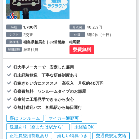
1,700円
40.2万円
時給
月収例
2交替
5勤2休（土日）
シフト
休日
福島県相馬市｜JR常磐線 相馬駅
勤務地
寮費無料
派遣社員
雇用形態
◎大手メーカーで 安定した雇用
◎未経験歓迎 丁寧な研修制度あり
◎稼ぎたい方にオススメ 高収入 月収約40万円
◎寮費無料 ワンルームタイプのお部屋
◎事前に工場見学できるから安心
◎無料送迎バス 相馬駅から毎日運行
寮はワンルーム
マイカー通勤可
送迎あり（寮または駅から）
未経験OK
正社員登用制度あり
嬉しい特典つき
交通費規定支給