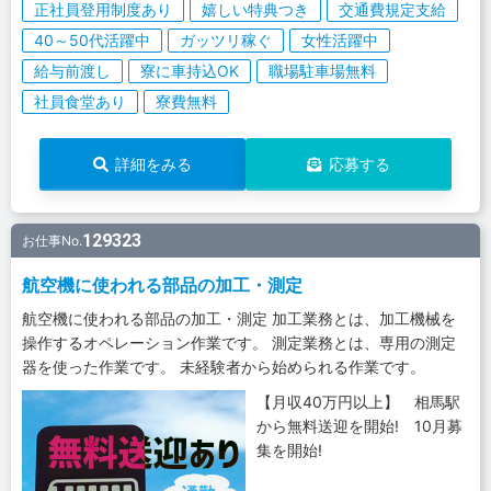
正社員登用制度あり
嬉しい特典つき
交通費規定支給
40～50代活躍中
ガッツリ稼ぐ
女性活躍中
給与前渡し
寮に車持込OK
職場駐車場無料
社員食堂あり
寮費無料
詳細をみる
応募する
129323
お仕事No.
航空機に使われる部品の加工・測定
航空機に使われる部品の加工・測定 加工業務とは、加工機械を
操作するオペレーション作業です。 測定業務とは、専用の測定
器を使った作業です。 未経験者から始められる作業です。
【月収40万円以上】 相馬駅
から無料送迎を開始! 10月募
集を開始!