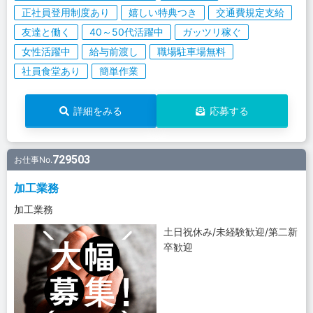
正社員登用制度あり
嬉しい特典つき
交通費規定支給
友達と働く
40～50代活躍中
ガッツリ稼ぐ
女性活躍中
給与前渡し
職場駐車場無料
社員食堂あり
簡単作業
詳細をみる
応募する
729503
お仕事No.
加工業務
加工業務
土日祝休み/未経験歓迎/第二新
卒歓迎