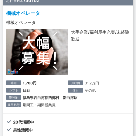
730702
お仕事No.
機械オペレータ
機械オペレータ
大手企業/福利厚生充実/未経験
歓迎
1,700円
31.2万円
時給
月収例
日勤
その他
シフト
休日
福島県西白河郡西郷村｜新白河駅
勤務地
期間工・期間従業員
雇用形態
20代活躍中
男性活躍中