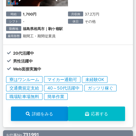
1,700円
37.2万円
時給
月収例
-
その他
シフト
休日
福島県相馬市｜駒ケ嶺駅
勤務地
期間工・期間従業員
雇用形態
20代活躍中
男性活躍中
Web面接実施中
寮はワンルーム
マイカー通勤可
未経験OK
交通費規定支給
40～50代活躍中
ガッツリ稼ぐ
職場駐車場無料
簡単作業
詳細をみる
応募する
731991
お仕事No.