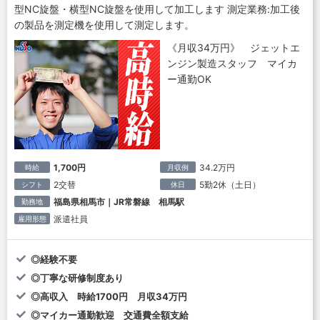
型NC旋盤・横型NC旋盤を使用して加工します 測定業務:加工後
の製品を測定機を使用して測定します。
《月収34万円》 ジェットエ
ンジン製造スタッフ マイカ
ー通勤OK
1,700円
34.2万円
時給
月収例
2交替
5勤2休（土日）
シフト
休日
福島県相馬市｜JR常磐線 相馬駅
勤務地
派遣社員
雇用形態
◎経験不要
◎丁寧な研修制度あり
◎高収入 時給1700円 月収34万円
◎マイカー通勤歓迎 交通費全額支給