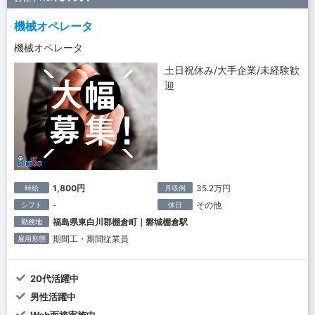
機械オペレータ
機械オペレータ
土日祝休み/大手企業/未経験歓
迎
1,800円
35.2万円
時給
月収例
-
その他
シフト
休日
福島県東白川郡棚倉町｜磐城棚倉駅
勤務地
期間工・期間従業員
雇用形態
20代活躍中
男性活躍中