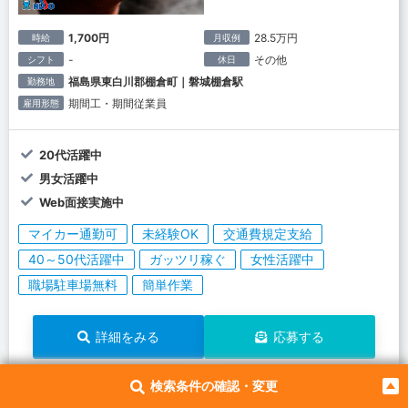
1,700円
28.5万円
時給
月収例
-
その他
シフト
休日
福島県東白川郡棚倉町｜磐城棚倉駅
勤務地
期間工・期間従業員
雇用形態
20代活躍中
男女活躍中
Web面接実施中
マイカー通勤可
未経験OK
交通費規定支給
40～50代活躍中
ガッツリ稼ぐ
女性活躍中
職場駐車場無料
簡単作業
詳細をみる
応募する
検索条件の確認・変更
733358
お仕事No.