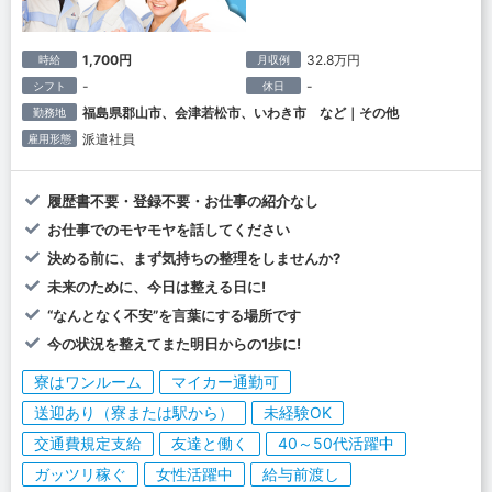
1,700円
32.8万円
時給
月収例
-
-
シフト
休日
福島県郡山市、会津若松市、いわき市 など｜その他
勤務地
派遣社員
雇用形態
履歴書不要・登録不要・お仕事の紹介なし
お仕事でのモヤモヤを話してください
決める前に、まず気持ちの整理をしませんか?
未来のために、今日は整える日に!
“なんとなく不安”を言葉にする場所です
今の状況を整えてまた明日からの1歩に!
寮はワンルーム
マイカー通勤可
送迎あり（寮または駅から）
未経験OK
交通費規定支給
友達と働く
40～50代活躍中
ガッツリ稼ぐ
女性活躍中
給与前渡し