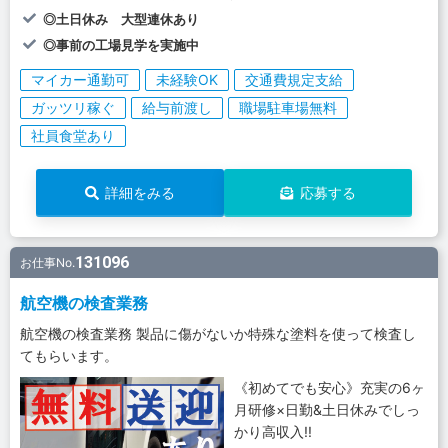
◎土日休み 大型連休あり
◎事前の工場見学を実施中
マイカー通勤可
未経験OK
交通費規定支給
ガッツリ稼ぐ
給与前渡し
職場駐車場無料
社員食堂あり
詳細をみる
応募する
131096
お仕事No.
航空機の検査業務
航空機の検査業務 製品に傷がないか特殊な塗料を使って検査し
てもらいます。
《初めてでも安心》充実の6ヶ
月研修×日勤&土日休みでしっ
かり高収入!!