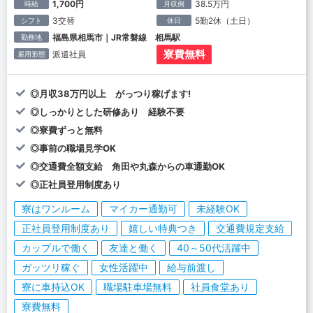
1,700円
38.5万円
時給
月収例
3交替
5勤2休（土日）
シフト
休日
福島県相馬市｜JR常磐線 相馬駅
勤務地
寮費無料
派遣社員
雇用形態
◎月収38万円以上 がっつり稼げます!
◎しっかりとした研修あり 経験不要
◎寮費ずっと無料
◎事前の職場見学OK
◎交通費全額支給 角田や丸森からの車通勤OK
◎正社員登用制度あり
寮はワンルーム
マイカー通勤可
未経験OK
正社員登用制度あり
嬉しい特典つき
交通費規定支給
カップルで働く
友達と働く
40～50代活躍中
ガッツリ稼ぐ
女性活躍中
給与前渡し
寮に車持込OK
職場駐車場無料
社員食堂あり
寮費無料