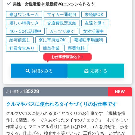
男性・女性活躍中!最新鋭VQエンジンを作ろう!
寮はワンルーム
マイカー通勤可
未経験OK
嬉しい特典つき
交通費規定支給
友達と働く
40～50代活躍中
ガッツリ稼ぐ
女性活躍中
給与前渡し
寮に車持込OK
職場駐車場無料
社員食堂あり
簡単作業
寮費無料
お仕事情報強化中！
詳細をみる
応募する
135228
NEW
お仕事No.
クルマやバスに使われるタイヤづくりのお仕事です
クルマやバスに使われるタイヤづくりのお仕事です 「機械を操
作して製造」や「できあがったタイヤのチェック」 むずかしい
作業はなく マニュアル通りに進めればOK!、ゴムを混ぜる、形を
つくる、仕上げる、検査する等といった 工程のうち、いずれか