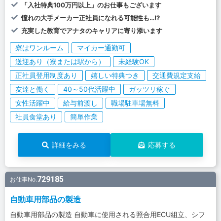
「入社特典100万円以上」のお仕事もございます
憧れの大手メーカー正社員になれる可能性も…!?
充実した教育でアナタのキャリアに寄り添います
寮はワンルーム
マイカー通勤可
送迎あり（寮または駅から）
未経験OK
正社員登用制度あり
嬉しい特典つき
交通費規定支給
友達と働く
40～50代活躍中
ガッツリ稼ぐ
女性活躍中
給与前渡し
職場駐車場無料
社員食堂あり
簡単作業
詳細をみる
応募する
729185
お仕事No.
自動車用部品の製造
自動車用部品の製造 自動車に使用される照合用ECU組立、シフ