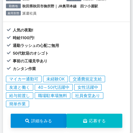
秋田県秋田市御所野｜JR奥羽本線 四ツ小屋駅
勤務地
派遣社員
雇用形態
人気の夜勤!
時給1100円!
通勤ラッシュの心配ご無用
50代歓迎のオシゴト
事前の工場見学あり
カンタン作業
マイカー通勤可
未経験OK
交通費規定支給
友達と働く
40～50代活躍中
女性活躍中
給与前渡し
職場駐車場無料
社員食堂あり
簡単作業
詳細をみる
応募する