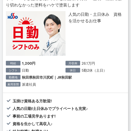
り切れなかった塗料をハケで塗装します
人気の日勤・土日休み 資格
を活かせるお仕事
1,200円
26.1万円
時給
月収例
日勤
5勤2休（土日）
シフト
休日
秋田県秋田市川尻町｜JR秋田駅
勤務地
派遣社員
雇用形態
玉掛け資格ある方歓迎!
人気の日勤!土日休みでプライベートも充実♪
事前の工場見学あります!
資格を生かして高収入♪