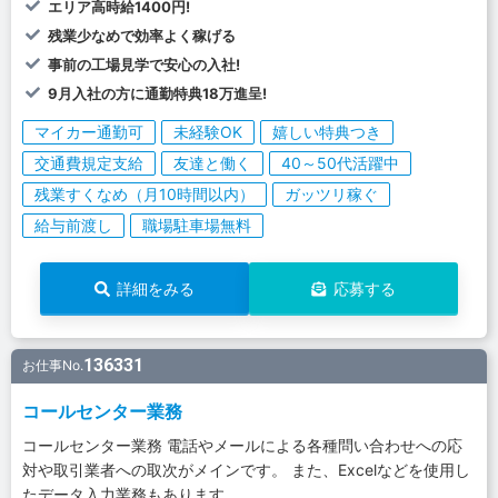
エリア高時給1400円!
残業少なめで効率よく稼げる
事前の工場見学で安心の入社!
9月入社の方に通勤特典18万進呈!
マイカー通勤可
未経験OK
嬉しい特典つき
交通費規定支給
友達と働く
40～50代活躍中
残業すくなめ（月10時間以内）
ガッツリ稼ぐ
給与前渡し
職場駐車場無料
詳細をみる
応募する
136331
お仕事No.
コールセンター業務
コールセンター業務 電話やメールによる各種問い合わせへの応
対や取引業者への取次がメインです。 また、Excelなどを使用し
たデータ入力業務もあります。