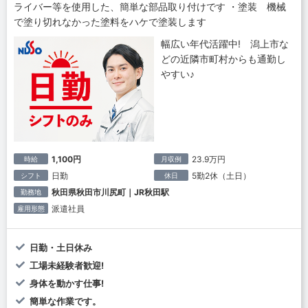
ライバー等を使用した、簡単な部品取り付けです ・塗装 機械
で塗り切れなかった塗料をハケで塗装します
幅広い年代活躍中! 潟上市な
どの近隣市町村からも通勤し
やすい♪
1,100円
23.9万円
時給
月収例
日勤
5勤2休（土日）
シフト
休日
秋田県秋田市川尻町｜JR秋田駅
勤務地
派遣社員
雇用形態
日勤・土日休み
工場未経験者歓迎!
身体を動かす仕事!
簡単な作業です。