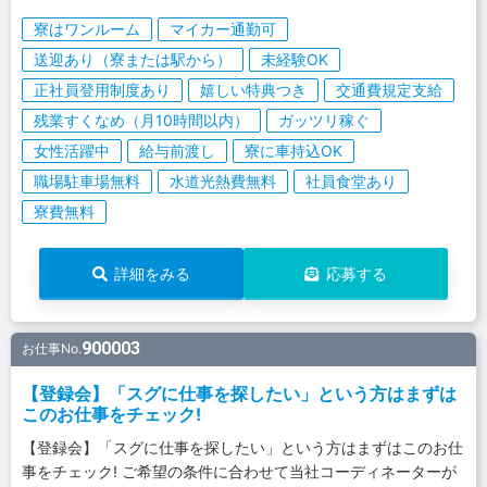
寮はワンルーム
マイカー通勤可
送迎あり（寮または駅から）
未経験OK
正社員登用制度あり
嬉しい特典つき
交通費規定支給
残業すくなめ（月10時間以内）
ガッツリ稼ぐ
女性活躍中
給与前渡し
寮に車持込OK
職場駐車場無料
水道光熱費無料
社員食堂あり
寮費無料
詳細をみる
応募する
900003
お仕事No.
【登録会】「スグに仕事を探したい」という方はまずは
このお仕事をチェック!
【登録会】「スグに仕事を探したい」という方はまずはこのお仕
事をチェック! ご希望の条件に合わせて当社コーディネーターが