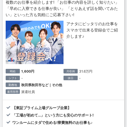
複数のお仕事を紹介します! 「お仕事の内容を詳しく知りたい」
「早めに入寮できる仕事が良い」 「とりあえず話を聞いてみた
い」といった方も気軽にご応募下さい!
アナタにピッタリのお仕事を
スマホで出来る登録会でご紹
介します♪
1,600円
31.6万円
時給
月収例
-
-
シフト
休日
秋田県秋田市など｜その他
勤務地
派遣社員
雇用形態
【東証プライム上場グループ企業】
「工場が初めて…」という方にも安心のサポート!
ワンルームにタダで住める!寮費無料のお仕事も♪