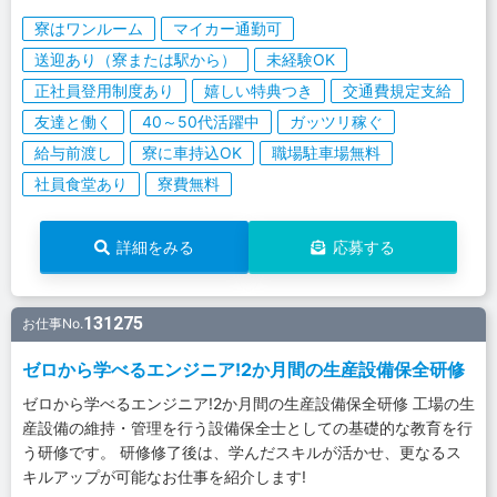
寮はワンルーム
マイカー通勤可
送迎あり（寮または駅から）
未経験OK
正社員登用制度あり
嬉しい特典つき
交通費規定支給
友達と働く
40～50代活躍中
ガッツリ稼ぐ
給与前渡し
寮に車持込OK
職場駐車場無料
社員食堂あり
寮費無料
詳細をみる
応募する
131275
お仕事No.
ゼロから学べるエンジニア!2か月間の生産設備保全研修
ゼロから学べるエンジニア!2か月間の生産設備保全研修 工場の生
産設備の維持・管理を行う設備保全士としての基礎的な教育を行
う研修です。 研修修了後は、学んだスキルが活かせ、更なるス
キルアップが可能なお仕事を紹介します!