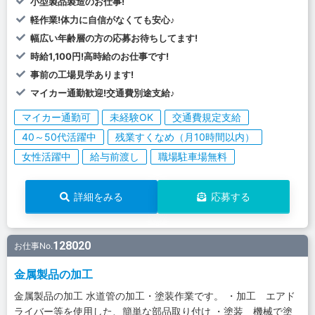
小型製品製造のお仕事!
軽作業!体力に自信がなくても安心♪
幅広い年齢層の方の応募お待ちしてます!
時給1,100円!高時給のお仕事です!
事前の工場見学あります!
マイカー通勤歓迎!交通費別途支給♪
マイカー通勤可
未経験OK
交通費規定支給
40～50代活躍中
残業すくなめ（月10時間以内）
女性活躍中
給与前渡し
職場駐車場無料
詳細をみる
応募する
128020
お仕事No.
金属製品の加工
金属製品の加工 水道管の加工・塗装作業です。 ・加工 エアド
ライバー等を使用した、簡単な部品取り付け ・塗装 機械で塗