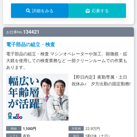
詳細をみる
応募する
134421
お仕事No.
電子部品の組立・検査
電子部品の組立・検査 マシンオペレーターや加工、顕微鏡・拡
大鏡を使用しての検査業務など 一部クリーンルームでの作業も
あります。
【即日内定】夜勤専属・土日
祝休み♪ 夕方出勤の固定勤務!
1,100円
22.9万円
時給
月収例
夜勤
5勤2休（土日）
シフト
休日