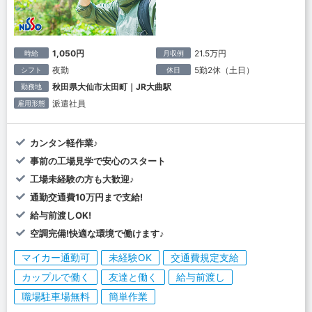
1,050円
21.5万円
時給
月収例
夜勤
5勤2休（土日）
シフト
休日
秋田県大仙市太田町｜JR大曲駅
勤務地
派遣社員
雇用形態
カンタン軽作業♪
事前の工場見学で安心のスタート
工場未経験の方も大歓迎♪
通勤交通費10万円まで支給!
給与前渡しOK!
空調完備!快適な環境で働けます♪
マイカー通勤可
未経験OK
交通費規定支給
カップルで働く
友達と働く
給与前渡し
職場駐車場無料
簡単作業