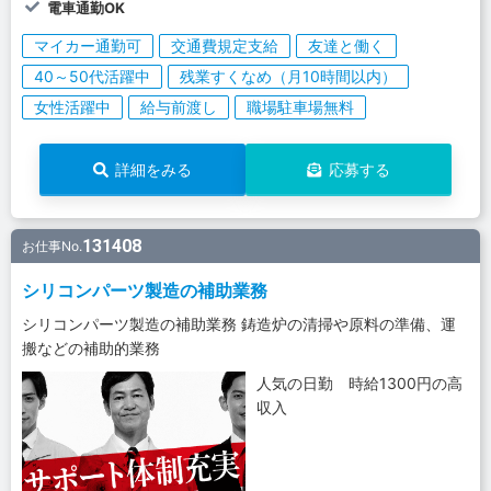
電車通勤OK
マイカー通勤可
交通費規定支給
友達と働く
40～50代活躍中
残業すくなめ（月10時間以内）
女性活躍中
給与前渡し
職場駐車場無料
詳細をみる
応募する
131408
お仕事No.
シリコンパーツ製造の補助業務
シリコンパーツ製造の補助業務 鋳造炉の清掃や原料の準備、運
搬などの補助的業務
人気の日勤 時給1300円の高
収入