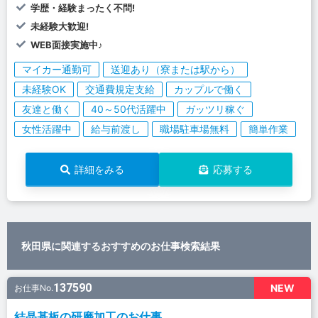
学歴・経験まったく不問!
未経験大歓迎!
WEB面接実施中♪
マイカー通勤可
送迎あり（寮または駅から）
未経験OK
交通費規定支給
カップルで働く
友達と働く
40～50代活躍中
ガッツリ稼ぐ
女性活躍中
給与前渡し
職場駐車場無料
簡単作業
詳細をみる
応募する
秋田県に関連するおすすめのお仕事検索結果
137590
NEW
お仕事No.
結晶基板の研磨加工のお仕事