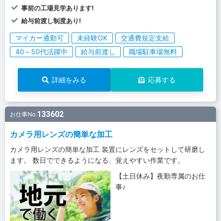
事前の工場見学あります!
給与前渡し制度あり!
マイカー通勤可
未経験OK
交通費規定支給
40～50代活躍中
給与前渡し
職場駐車場無料
詳細をみる
応募する
133602
お仕事No.
カメラ用レンズの簡単な加工
カメラ用レンズの簡単な加工 装置にレンズをセットして研磨し
ます。 数日でできるようになる、覚えやすい作業です。
【土日休み】夜勤専属のお仕
事♪