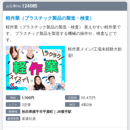
124085
お仕事No.
軽作業（プラスチック製品の製造・検査）
軽作業（プラスチック製品の製造・検査） 覚えやすい軽作業で
す。 プラスチック製品を製造する機械の操作や、検査などで
す。
軽作業メイン!工場未経験大歓
迎!
1,100円
20.4万円
時給
月収例
2交替
4勤2休
シフト
休日
秋田県横手市平鹿町｜JR横手駅
勤務地
派遣社員
雇用形態