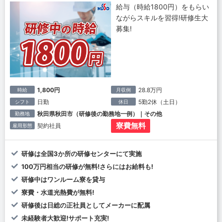
給与（時給1800円）をもらい
ながらスキルを習得!研修生大
募集!
1,800円
28.8万円
時給
月収例
日勤
5勤2休（土日）
シフト
休日
秋田県秋田市（研修後の勤務地一例）｜その他
勤務地
寮費無料
契約社員
雇用形態
研修は全国3か所の研修センターにて実施
100万円相当の研修が無料!さらにはお給料も!
研修中はワンルーム寮を貸与
寮費・水道光熱費が無料!
研修後は日総の正社員としてメーカーに配属
未経験者大歓迎!サポート充実!