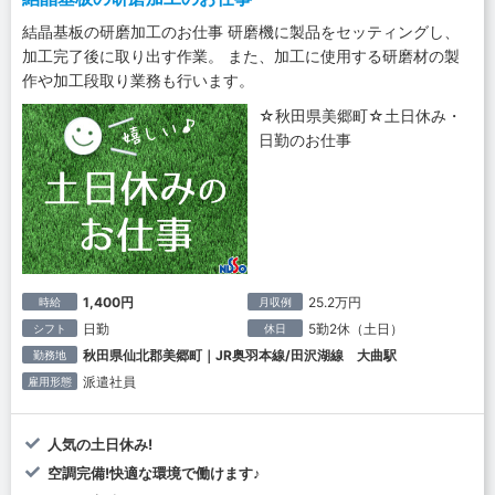
結晶基板の研磨加工のお仕事 研磨機に製品をセッティングし、
加工完了後に取り出す作業。 また、加工に使用する研磨材の製
作や加工段取り業務も行います。
☆秋田県美郷町☆土日休み・
日勤のお仕事
1,400円
25.2万円
時給
月収例
日勤
5勤2休（土日）
シフト
休日
秋田県仙北郡美郷町｜JR奥羽本線/田沢湖線 大曲駅
勤務地
派遣社員
雇用形態
人気の土日休み!
空調完備!快適な環境で働けます♪