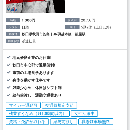
1,300円
20.7万円
時給
月収例
日勤
5勤2休（土日以外）
シフト
休日
秋田県秋田市茨島｜JR羽越本線 新屋駅
勤務地
派遣社員
雇用形態
地元優良企業のお仕事!
秋田市中心部で通勤便利!
事前の工場見学あります
身体を動かす仕事です
残業少なめ 休日はシフト制
給与前渡し 通勤交通費あり
マイカー通勤可
交通費規定支給
残業すくなめ（月10時間以内）
女性活躍中
資格・免許が取れる
給与前渡し
職場駐車場無料