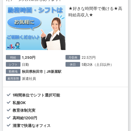
★好きな時間帯で働ける★高
時給高収入★
1,250円
22.5万円
時給
月収例
日勤
5勤2休（土日以外）
シフト
休日
秋田県秋田市｜JR新屋駅
勤務地
派遣社員
雇用形態
1時間単位でシフト選択可能
私服OK
教育体制充実
高時給1200円
清潔で快適なオフィス