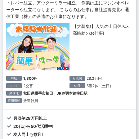
トレバー組立、アウターミラー組立。 作業は主にマシンオペレ
ーターや組立になります。 こちらのお仕事は当社提携先北斗通
信工業（株）の派遣のお仕事になります。
【大募集!】人気の土日休み×
高時給のお仕事!
1,300円
28.3万円
時給
月収例
2交替
5勤2休（土日）
シフト
休日
秋田県横手市柳田｜JR奥羽本線柳田駅
勤務地
派遣社員
雇用形態
月収例28万円以上
20代から50代活躍中!
友人同士も歓迎!