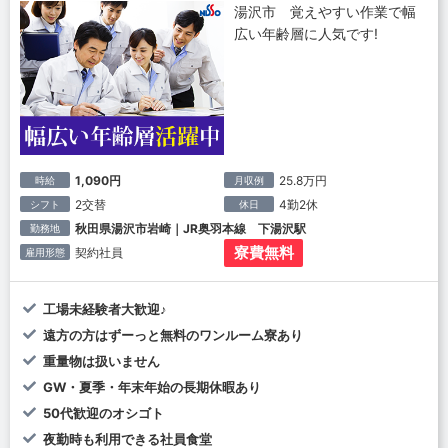
湯沢市 覚えやすい作業で幅
広い年齢層に人気です!
1,090円
25.8万円
時給
月収例
2交替
4勤2休
シフト
休日
秋田県湯沢市岩崎｜JR奥羽本線 下湯沢駅
勤務地
寮費無料
契約社員
雇用形態
工場未経験者大歓迎♪
遠方の方はずーっと無料のワンルーム寮あり
重量物は扱いません
GW・夏季・年末年始の長期休暇あり
50代歓迎のオシゴト
夜勤時も利用できる社員食堂