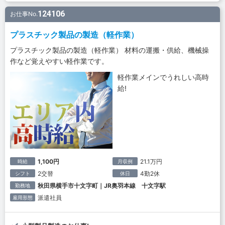
124106
お仕事No.
プラスチック製品の製造（軽作業）
プラスチック製品の製造（軽作業） 材料の運搬・供給、機械操
作など覚えやすい軽作業です。
軽作業メインでうれしい高時
給!
1,100円
21.1万円
時給
月収例
2交替
4勤2休
シフト
休日
秋田県横手市十文字町｜JR奥羽本線 十文字駅
勤務地
派遣社員
雇用形態