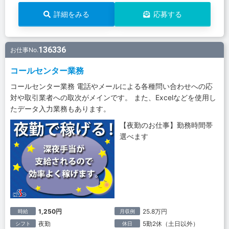
詳細をみる
応募する
136336
お仕事No.
コールセンター業務
コールセンター業務 電話やメールによる各種問い合わせへの応
対や取引業者への取次がメインです。 また、Excelなどを使用し
たデータ入力業務もあります。
【夜勤のお仕事】勤務時間帯
選べます
1,250円
25.8万円
時給
月収例
夜勤
5勤2休（土日以外）
シフト
休日