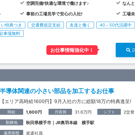
空調完備!快適な環境で働けます♪
なんと
ト
事前の工場見学で安心の入社!
工場未
しい特典つき
交通費規定支給
友達と働く
40～50代活躍中
駐車場無料
お仕事情報強化中！
半導体関連の小さい部品を加工するお仕事
【エリア高時給1600円】9月入社の方に総額18万の特典進呈!
時給
月収例
シフト
1,600円
31.6万円
2交替
勤務地
秋田県横手市｜JR奥羽本線 横手駅
雇用形態
派遣社員