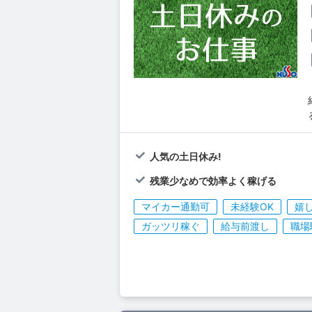
人気の土日休み!
残業少なめで効率よく稼げる
マイカー通勤可
未経験OK
嬉
ガッツリ稼ぐ
給与前渡し
職場