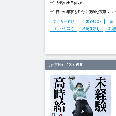
人気の土日休み!
日中の用事も片付く便利な夜勤シフ
マイカー通勤可
未経験OK
嬉
ガッツリ稼ぐ
給与前渡し
職場
137598
お仕事No.