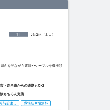
休日
5勤2休（土日）
 図面を見ながら電線やケーブルを機器類
市・鹿角市からの通勤もOK!
保険もちろん完備
給与前渡し
職場駐車場無料