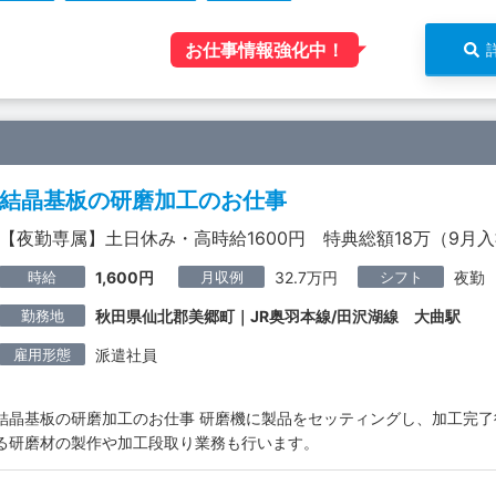
お仕事情報強化中！
結晶基板の研磨加工のお仕事
【夜勤専属】土日休み・高時給1600円 特典総額18万（9月
時給
月収例
シフト
1,600円
32.7万円
夜勤
勤務地
秋田県仙北郡美郷町｜JR奥羽本線/田沢湖線 大曲駅
雇用形態
派遣社員
結晶基板の研磨加工のお仕事 研磨機に製品をセッティングし、加工完了
る研磨材の製作や加工段取り業務も行います。