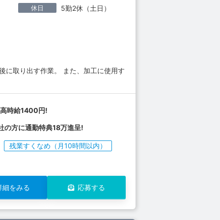
休日
5勤2休（土日）
後に取り出す作業。 また、加工に使用す
高時給1400円!
社の方に通勤特典18万進呈!
残業すくなめ（月10時間以内）
詳細をみる
応募する