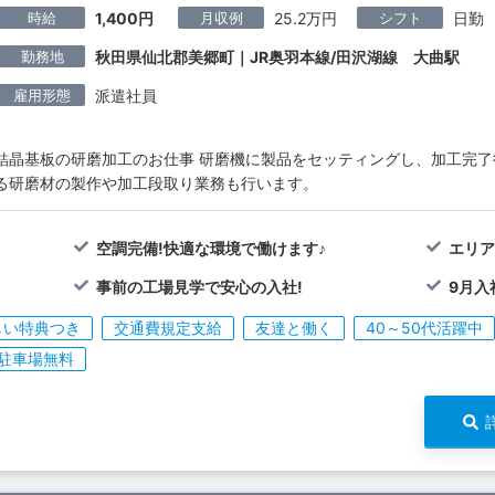
時給
月収例
シフト
1,400円
25.2万円
日勤
勤務地
秋田県仙北郡美郷町｜JR奥羽本線/田沢湖線 大曲駅
雇用形態
派遣社員
結晶基板の研磨加工のお仕事 研磨機に製品をセッティングし、加工完了
る研磨材の製作や加工段取り業務も行います。
空調完備!快適な環境で働けます♪
エリア
事前の工場見学で安心の入社!
9月入
しい特典つき
交通費規定支給
友達と働く
40～50代活躍中
駐車場無料