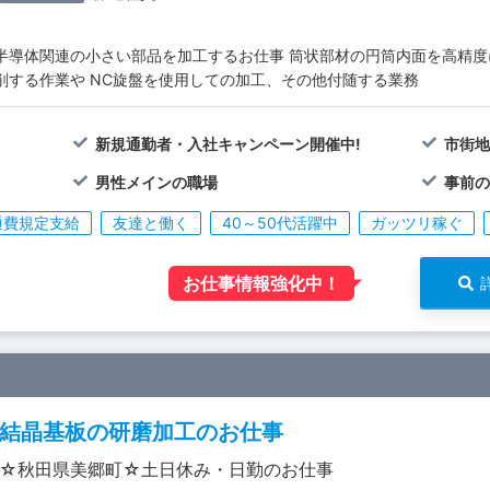
半導体関連の小さい部品を加工するお仕事 筒状部材の円筒内面を高精
削する作業や NC旋盤を使用しての加工、その他付随する業務
新規通勤者・入社キャンペーン開催中!
市街
男性メインの職場
事前の
通費規定支給
友達と働く
40～50代活躍中
ガッツリ稼ぐ
お仕事情報強化中！
結晶基板の研磨加工のお仕事
☆秋田県美郷町☆土日休み・日勤のお仕事