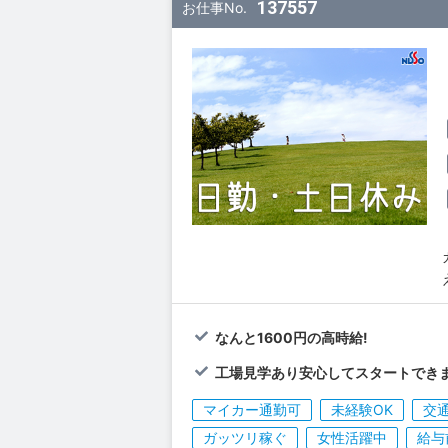
137557
お仕事No.
なんと1600円の高時給!
工場見学あり安心してスタートでき
マイカー通勤可
未経験OK
交
ガッツリ稼ぐ
女性活躍中
給与