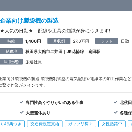
企業向け製袋機の製造
★人気の日勤★ 配線や工具の知識が身につきます!
時給
月収例
シフト
1,400円
27.0万円
日勤
勤務地
秋田県大館市二井田｜JR花輪線 扇田駅
雇用形態
派遣社員
企業向け製袋機の製造 製袋機制御盤の電気配線や電線等の加工作業など
に繋ぐ作業がメインです。
専門性高くやりがいのある仕事
北秋田
大型連休あり
各種
しい特典つき
交通費規定支給
ガッツリ稼ぐ
女性活躍中