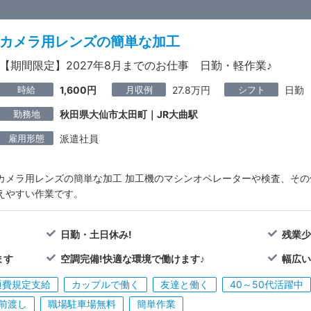
カメラ用レンズの簡単な加工
【期間限定】2027年8月までのお仕事 日勤・軽作業♪
時給
月収例
シフト
1,600円
27.8万円
日勤
勤務地
秋田県大仙市太田町｜JR大曲駅
雇用形態
派遣社員
カメラ用レンズの簡単な加工 加工機のマシンオペレーターや検査、その
えやすい作業です。
日勤・土日休み!
残業
ます
空調完備!快適な環境で働けます♪
幅広い
通費規定支給
カップルで働く
友達と働く
40～50代活躍中
前渡し
職場駐車場無料
簡単作業