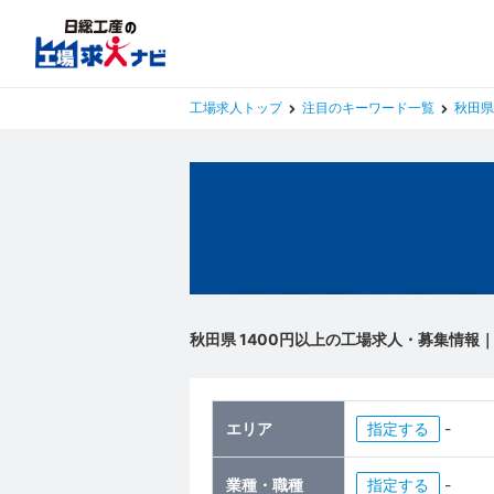
工場求人トップ
注目のキーワード一覧
秋田県
秋田県の工場
秋田県 1400円以上の工場求人・募集情報
エリア
指定
-
業種・職種
指定
-