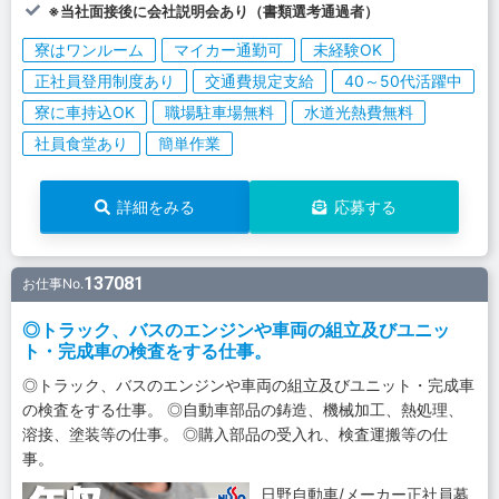
※当社面接後に会社説明会あり（書類選考通過者）
寮はワンルーム
マイカー通勤可
未経験OK
正社員登用制度あり
交通費規定支給
40～50代活躍中
寮に車持込OK
職場駐車場無料
水道光熱費無料
社員食堂あり
簡単作業
詳細をみる
応募する
137081
お仕事No.
◎トラック、バスのエンジンや車両の組立及びユニッ
ト・完成車の検査をする仕事。
◎トラック、バスのエンジンや車両の組立及びユニット・完成車
の検査をする仕事。 ◎自動車部品の鋳造、機械加工、熱処理、
溶接、塗装等の仕事。 ◎購入部品の受入れ、検査運搬等の仕
事。
日野自動車/メーカー正社員募