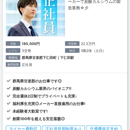
ーカーで炭酸カルシウムの製
造業務☆彡
185,000円
22.3万円
月給
月収例
3交替
5勤2休（土日）
シフト
休日
群馬県甘楽郡下仁田町｜下仁田駅
勤務地
正社員
雇用形態
群馬県甘楽郡のお仕事です◎
炭酸カルシウム業界のパイオニア!!
完全週休2日制でプライベートも充実♪
福利厚生充実◎メーカー直接雇用のお仕事!
未経験者大歓迎です!
創業100年を超える安定基盤◎
マイカー通勤可
正社員登用制度あり
交通費規定支給