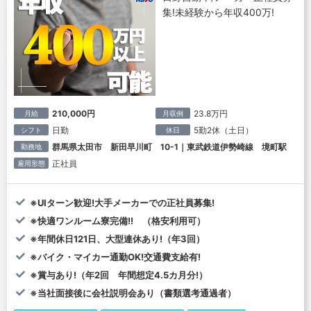
集!未経験から年収400万!
210,000円
23.8万円
月給
月収例
日勤
5勤2休（土日）
シフト
休日
群馬県太田市 新田早川町 10-1｜東武鉄道伊勢崎線 境町駅
勤務地
正社員
雇用形態
※UIターン歓迎!大手メーカーでの正社員募集!
※快適ワンルーム寮完備!! （格安利用可）
※年間休日121日、大型連休あり!（年3回）
※バイク・マイカー通勤OK!交通費支給有!
※賞与あり!（年2回 年間想定4.5カ月分!）
※当社面接後に会社説明会あり（書類選考通過者）