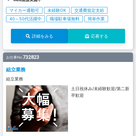
マイカー通勤可
未経験OK
交通費規定支給
40～50代活躍中
職場駐車場無料
簡単作業
詳細をみる
応募する
732823
お仕事No.
組立業務
組立業務
土日祝休み/未経験歓迎/第二新
卒歓迎