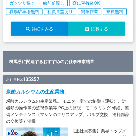
ガッツリ稼ぐ
給与前渡し
寮に車持込OK
職場駐車場無料
社員食堂あり
簡単作業
寮費無料
詳細をみる
応募する
群馬県に関連するおすすめのお仕事検索結果
135257
お仕事No.
炭酸カルシウムの生産業務。
炭酸カルシウムの生産業務。 モニター室での制御（運転）、計
器類の操作等の監視作業等 PC上の監視、モニタリング 修繕、整
備メンテナンス（マシンのグリスアップ、バルブ交換、消耗部品
の交換等）清掃
【正社員募集】業界トップメ