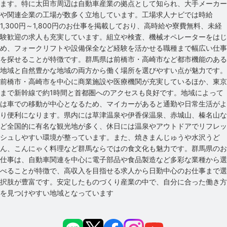
ます。特に太田市周辺は自動車産業の拠点として知られ、大手メーカー
や関連企業の工場が数多く立地しています。工場求人ナビでは時給
1,300円～1,800円のお仕事を掲載しており、高時給や寮費無料、未経
験歓迎の求人も充実しています。組立や検査、機械オペレーターをはじ
め、フォークリフトや設備保全など経験を活かせる職種まで幅広い仕事
を探せることが特徴です。群馬県は前橋市・高崎市など都市機能のある
地域と自然豊かな地域の両方から働く場所を選びやすい点が魅力です。
前橋市・高崎市を中心に商業施設や医療機関が充実しているほか、東京
まで新幹線で約1時間と首都圏へのアクセスも良好です。地域によって
は車での移動が中心となるため、マイカーがあると通勤や日常生活がよ
り便利になります。県内には草津温泉や伊香保温泉、赤城山、榛名山な
ど全国的に有名な観光地が多く、休日には温泉やアウトドアでリフレッ
シュしやすい環境が整っています。また、焼きまんじゅうや水沢うど
ん、こんにゃく料理など群馬ならではの食文化も魅力です。群馬県のお
仕事は、自動車関連を中心に電子部品や食品製造など多彩な業種から選
べることが特徴で、高収入を目指せる求人から日勤中心のお仕事まで選
択肢が豊富です。安定したものづくり産業の中で、自分に合った働き方
を見つけやすい地域となっています