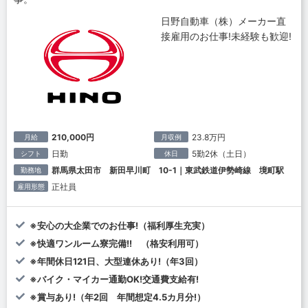
日野自動車（株）メーカー直
接雇用のお仕事!未経験も歓迎!
210,000円
23.8万円
月給
月収例
日勤
5勤2休（土日）
シフト
休日
群馬県太田市 新田早川町 10-1｜東武鉄道伊勢崎線 境町駅
勤務地
正社員
雇用形態
※安心の大企業でのお仕事!（福利厚生充実）
※快適ワンルーム寮完備!! （格安利用可）
※年間休日121日、大型連休あり!（年3回）
※バイク・マイカー通勤OK!交通費支給有!
※賞与あり!（年2回 年間想定4.5カ月分!）