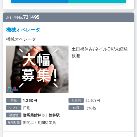
731495
お仕事No.
機械オペレータ
機械オペレータ
土日祝休み/ネイルOK/未経験
歓迎
1,250円
22.6万円
時給
月収例
日勤
その他
シフト
休日
群馬県館林市｜館林駅
勤務地
期間工・期間従業員
雇用形態