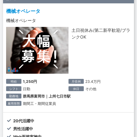
機械オペレータ
機械オペレータ
土日祝休み/第二新卒歓迎/ブラ
ンクOK
1,250円
23.4万円
時給
月収例
日勤
その他
シフト
休日
群馬県富岡市｜上州七日市駅
勤務地
期間工・期間従業員
雇用形態
20代活躍中
男性活躍中
Web面接実施中