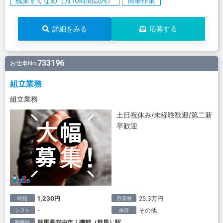
残業すくなめ（月10時間以内）
簡単作業
詳細をみる
応募する
733196
お仕事No.
組立業務
組立業務
土日祝休み/未経験歓迎/第二新
卒歓迎
1,230円
25.3万円
時給
月収例
-
その他
シフト
休日
群馬県安中市｜磯部（群馬）駅
勤務地