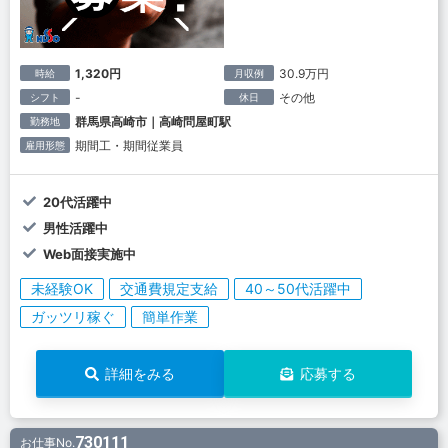
1,320円
30.9万円
時給
月収例
-
その他
シフト
休日
群馬県高崎市｜高崎問屋町駅
勤務地
期間工・期間従業員
雇用形態
20代活躍中
男性活躍中
Web面接実施中
未経験OK
交通費規定支給
40～50代活躍中
ガッツリ稼ぐ
簡単作業
詳細をみる
応募する
730111
お仕事No.