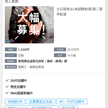
加工業務
土日祝休み/未経験歓迎/第二新
卒歓迎
1,230円
22.0万円
時給
月収例
日勤
その他
シフト
休日
群馬県佐波郡玉村町｜新町（群馬）駅
勤務地
期間工・期間従業員
雇用形態
20代活躍中
男性活躍中
Web面接実施中
未経験OK
交通費規定支給
40～50代活躍中