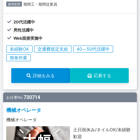
期間工・期間従業員
雇用形態
20代活躍中
男性活躍中
Web面接実施中
未経験OK
交通費規定支給
40～50代活躍中
簡単作業
詳細をみる
応募する
730714
お仕事No.
機械オペレータ
機械オペレータ
土日祝休み/ネイルOK/未経験
歓迎