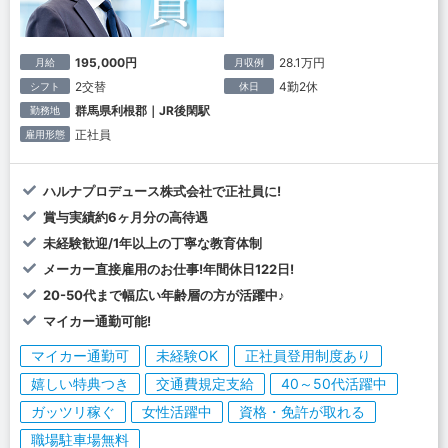
195,000円
28.1万円
月給
月収例
2交替
4勤2休
シフト
休日
群馬県利根郡｜JR後閑駅
勤務地
正社員
雇用形態
ハルナプロデュース株式会社で正社員に!
賞与実績約6ヶ月分の高待遇
未経験歓迎/1年以上の丁寧な教育体制
メーカー直接雇用のお仕事!年間休日122日!
20-50代まで幅広い年齢層の方が活躍中♪
マイカー通勤可能!
マイカー通勤可
未経験OK
正社員登用制度あり
嬉しい特典つき
交通費規定支給
40～50代活躍中
ガッツリ稼ぐ
女性活躍中
資格・免許が取れる
職場駐車場無料