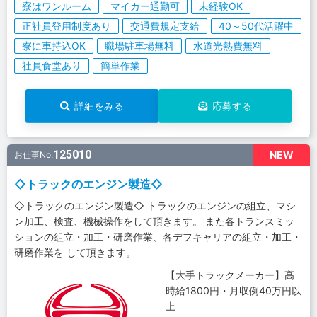
寮はワンルーム
マイカー通勤可
未経験OK
正社員登用制度あり
交通費規定支給
40～50代活躍中
寮に車持込OK
職場駐車場無料
水道光熱費無料
社員食堂あり
簡単作業
詳細をみる
応募する
125010
NEW
お仕事No.
◇トラックのエンジン製造◇
◇トラックのエンジン製造◇ トラックのエンジンの組立、マシ
ン加工、検査、機械操作をして頂きます。 また各トランスミッ
ションの組立・加工・研磨作業、各デフキャリアの組立・加工・
研磨作業を して頂きます。
【大手トラックメーカー】高
時給1800円・月収例40万円以
上