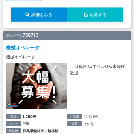
詳細をみる
応募する
730713
お仕事No.
機械オペレータ
機械オペレータ
土日祝休み/ネイルOK/未経験
歓迎
1,250円
22.6万円
時給
月収例
日勤
その他
シフト
休日
群馬県館林市｜館林駅
勤務地