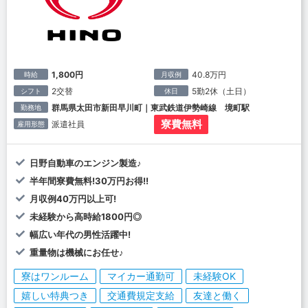
1,800円
40.8万円
時給
月収例
2交替
5勤2休（土日）
シフト
休日
群馬県太田市新田早川町｜東武鉄道伊勢崎線 境町駅
勤務地
寮費無料
派遣社員
雇用形態
日野自動車のエンジン製造♪
半年間寮費無料!30万円お得!!
月収例40万円以上可!
未経験から高時給1800円◎
幅広い年代の男性活躍中!
重量物は機械にお任せ♪
寮はワンルーム
マイカー通勤可
未経験OK
嬉しい特典つき
交通費規定支給
友達と働く