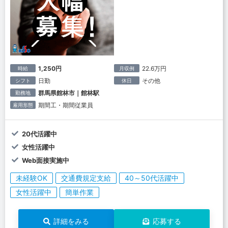
1,250円
22.6万円
時給
月収例
日勤
その他
シフト
休日
群馬県館林市｜館林駅
勤務地
期間工・期間従業員
雇用形態
20代活躍中
女性活躍中
Web面接実施中
未経験OK
交通費規定支給
40～50代活躍中
女性活躍中
簡単作業
詳細をみる
応募する