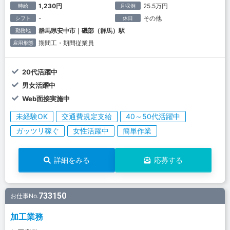
1,230円
25.5万円
時給
月収例
-
その他
シフト
休日
群馬県安中市｜磯部（群馬）駅
勤務地
期間工・期間従業員
雇用形態
20代活躍中
男女活躍中
Web面接実施中
未経験OK
交通費規定支給
40～50代活躍中
ガッツリ稼ぐ
女性活躍中
簡単作業
詳細をみる
応募する
733150
お仕事No.
加工業務