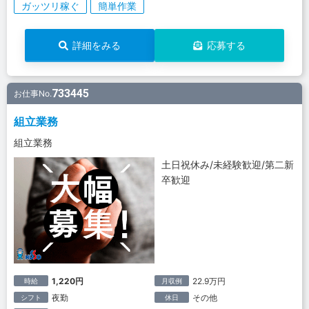
ガッツリ稼ぐ
簡単作業
詳細をみる
応募する
733445
お仕事No.
組立業務
組立業務
土日祝休み/未経験歓迎/第二新
卒歓迎
1,220円
22.9万円
時給
月収例
夜勤
その他
シフト
休日