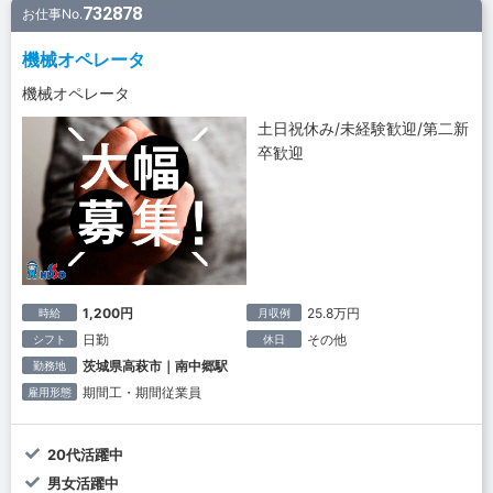
732878
お仕事No.
機械オペレータ
機械オペレータ
土日祝休み/未経験歓迎/第二新
卒歓迎
1,200円
25.8万円
時給
月収例
日勤
その他
シフト
休日
茨城県高萩市｜南中郷駅
勤務地
期間工・期間従業員
雇用形態
20代活躍中
男女活躍中