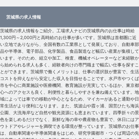
茨城県の求人情報
茨城県の求人情報をご紹介。工場求人ナビの茨城県内のお仕事は時給
1,300円～2,000円と高時給のお仕事が多いです。茨城県は首都圏に近
い立地でありながら、全国有数の工業県として発展しており、自動車部
品や半導体、電子部品、化学製品、食品製造など幅広い産業が集積して
います。そのため、組立や加工、検査、機械オペレーターなど未経験か
ら始められる求人も多く、経験者向けの専門職まで幅広い仕事を探すこ
とができます。茨城県で働くメリットは、仕事の選択肢が豊富で、生活
コストを抑えながら安定した収入を目指せることです。水戸市やつくば
市を中心に商業施設や医療機関、教育施設が充実しているほか、東京都
心へのアクセスも良く、利便性と暮らしやすさを兼ね備えています。地
域によっては車での移動が中心となるため、マイカーがあると通勤や日
常生活がより便利になります。また、筑波山や霞ヶ浦、国営ひたち海浜
公園、大洗海岸など自然や観光資源にも恵まれています。四季折々の景
色を楽しめるだけでなく、新鮮な海の幸や農産物も豊富で、休日にはア
ウトドアやレジャーを満喫できる環境が整っています。茨城県のお仕事
は、自動車関連や半導体関連をはじめ、研究学園都市・つくば周辺の先