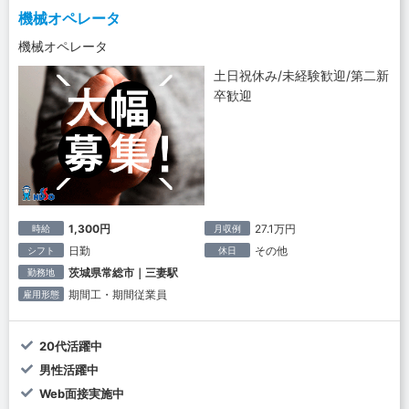
機械オペレータ
機械オペレータ
土日祝休み/未経験歓迎/第二新
卒歓迎
1,300円
27.1万円
時給
月収例
日勤
その他
シフト
休日
茨城県常総市｜三妻駅
勤務地
期間工・期間従業員
雇用形態
20代活躍中
男性活躍中
Web面接実施中