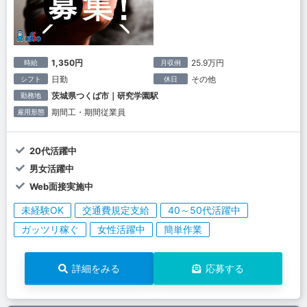
1,350円
25.9万円
時給
月収例
日勤
その他
シフト
休日
茨城県つくば市｜研究学園駅
勤務地
期間工・期間従業員
雇用形態
20代活躍中
男女活躍中
Web面接実施中
未経験OK
交通費規定支給
40～50代活躍中
ガッツリ稼ぐ
女性活躍中
簡単作業
詳細をみる
応募する