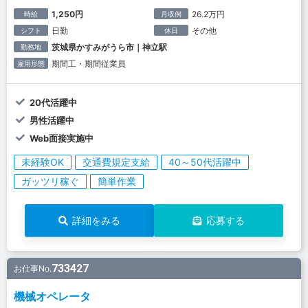
1,250円
26.2万円
時給
月収例
日勤
その他
シフト
休日
茨城県かすみがうら市｜神立駅
勤務地
期間工・期間従業員
雇用形態
20代活躍中
男性活躍中
Web面接実施中
未経験OK
交通費規定支給
40～50代活躍中
ガッツリ稼ぐ
簡単作業
詳細をみる
応募する
733427
お仕事No.
機械オペレータ