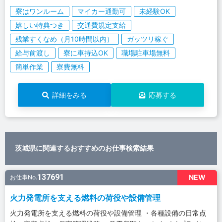
寮はワンルーム
マイカー通勤可
未経験OK
嬉しい特典つき
交通費規定支給
残業すくなめ（月10時間以内）
ガッツリ稼ぐ
給与前渡し
寮に車持込OK
職場駐車場無料
簡単作業
寮費無料
詳細をみる
応募する
茨城県に関連するおすすめのお仕事検索結果
137691
NEW
お仕事No.
火力発電所を支える燃料の荷役や設備管理
火力発電所を支える燃料の荷役や設備管理 ・各種設備の日常点