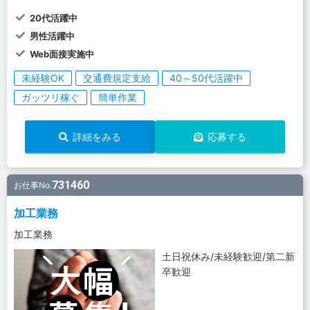
20代活躍中
男性活躍中
Web面接実施中
未経験OK
交通費規定支給
40～50代活躍中
ガッツリ稼ぐ
簡単作業
詳細をみる
応募する
731460
お仕事No.
加工業務
加工業務
土日祝休み/未経験歓迎/第二新
卒歓迎