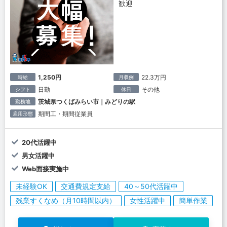
歓迎
1,250円
22.3万円
時給
月収例
日勤
その他
シフト
休日
茨城県つくばみらい市｜みどりの駅
勤務地
期間工・期間従業員
雇用形態
20代活躍中
男女活躍中
Web面接実施中
未経験OK
交通費規定支給
40～50代活躍中
残業すくなめ（月10時間以内）
女性活躍中
簡単作業