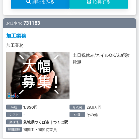
詳細をみる
応募する
731183
お仕事No.
加工業務
加工業務
土日祝休み/ネイルOK/未経験
歓迎
1,350円
29.6万円
時給
月収例
-
その他
シフト
休日
茨城県つくば市｜つくば駅
勤務地
期間工・期間従業員
雇用形態