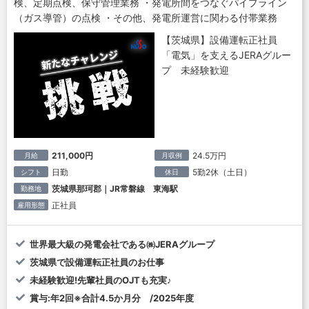
検、定期点検、保守管理業務 ・発電所間をつなぐパイプライン
（ガス導管）の点検 ・その他、発電所運営に関わる付帯業務
【茨城県】設備運転正社員
「電気」を支えるJERAグルー
プ 未経験歓迎
211,000円
24.5万円
月給
月収例
日勤
5勤2休（土日）
シフト
休日
茨城県那珂郡｜JR常磐線 東海駅
勤務地
正社員
雇用形態
世界最大級の発電会社である㈱JERAグループ
茨城県で設備運転正社員のお仕事
未経験歓迎!先輩社員のOJTも充実♪
賞与:年2回※合計4.5か月分 /2025年度