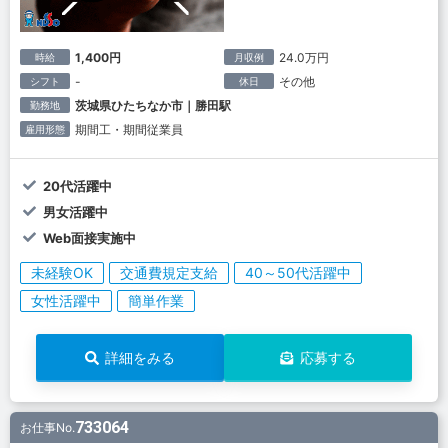
1,400円
24.0万円
時給
月収例
-
その他
シフト
休日
茨城県ひたちなか市｜勝田駅
勤務地
期間工・期間従業員
雇用形態
20代活躍中
男女活躍中
Web面接実施中
未経験OK
交通費規定支給
40～50代活躍中
女性活躍中
簡単作業
詳細をみる
応募する
733064
お仕事No.