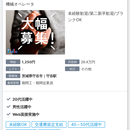
機械オペレータ
未経験歓迎/第二新卒歓迎/ブラ
ンクOK
1,250円
26.4万円
時給
月収例
-
その他
シフト
休日
茨城県守谷市｜守谷駅
勤務地
期間工・期間従業員
雇用形態
20代活躍中
男性活躍中
Web面接実施中
未経験OK
交通費規定支給
40～50代活躍中