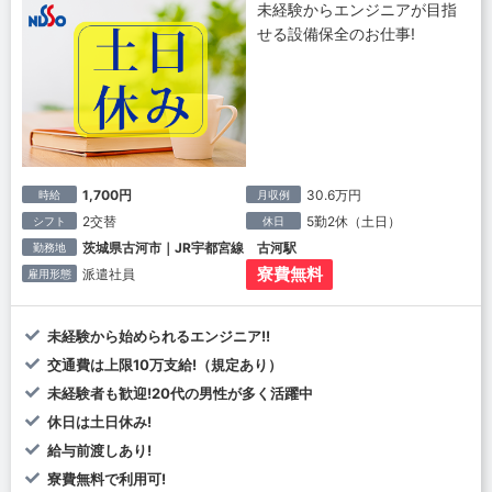
未経験からエンジニアが目指
せる設備保全のお仕事!
1,700円
30.6万円
時給
月収例
2交替
5勤2休（土日）
シフト
休日
茨城県古河市｜JR宇都宮線 古河駅
勤務地
寮費無料
派遣社員
雇用形態
未経験から始められるエンジニア!!
交通費は上限10万支給!（規定あり）
未経験者も歓迎!20代の男性が多く活躍中
休日は土日休み!
給与前渡しあり!
寮費無料で利用可!