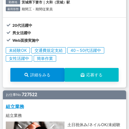
茨城県下妻市｜大和（茨城）駅
勤務地
期間工・期間従業員
雇用形態
20代活躍中
男女活躍中
Web面接実施中
未経験OK
交通費規定支給
40～50代活躍中
女性活躍中
簡単作業
詳細をみる
応募する
727522
お仕事No.
組立業務
組立業務
土日祝休み/ネイルOK/未経験