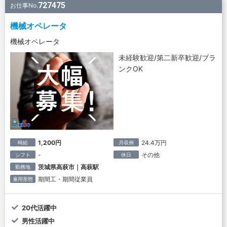
727475
お仕事No.
機械オペレータ
機械オペレータ
未経験歓迎/第二新卒歓迎/ブラ
ンクOK
1,200円
24.4万円
時給
月収例
-
その他
シフト
休日
茨城県高萩市｜高萩駅
勤務地
期間工・期間従業員
雇用形態
20代活躍中
男性活躍中