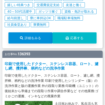
嬉しい特典つき
交通費規定支給
友達と働く
40～50代活躍中
ガッツリ稼ぐ
資格・免許が取れる
給与前渡し
寮に車持込OK
職場駐車場無料
社員食堂あり
寮費無料
詳細をみる
応募する
136393
お仕事No.
印刷で使用したドクター、ステンレス容器、ロート、濾
し網、攪拌棒、柄杓などの洗浄作業
印刷で使用したドクター、ステンレス容器、ロート、濾し網、攪
拌棒、柄杓などの洗浄作業 印刷で使用したシリンダー（版）の
洗浄作業と版の運搬作業 外の段取り業務:印刷機（ユニット）の
後始末から準備までの段取り作業や調合作業など その他業務:ゴ
ミかごの運搬、インキなどの廃棄作業
土日祝お休みで、私生活も充