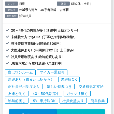
日勤
5勤2休（土日）
シフト
休日
茨城県古河市｜JR宇都宮線 古河駅
勤務地
派遣社員
雇用形態
20～40代の男性が多く活躍中!日勤オンリー!
未経験の方でもOK!（丁寧な指導体制構築!）
当社管轄営業所No1時給!1800円!
大型連休あり!（年間休日121日）土日休み!
社員登用制度あり!給与前渡しあり!
JR古河駅から無料送迎バス運行中!
寮はワンルーム
マイカー通勤可
送迎あり（寮または駅から）
未経験OK
正社員登用制度あり
嬉しい特典つき
交通費規定支給
友達と働く
40～50代活躍中
ガッツリ稼ぐ
給与前渡し
寮に車持込OK
社員食堂あり
簡単作業