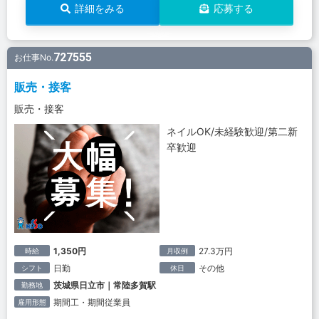
詳細をみる
応募する
727555
お仕事No.
販売・接客
販売・接客
ネイルOK/未経験歓迎/第二新
卒歓迎
1,350円
27.3万円
時給
月収例
日勤
その他
シフト
休日
茨城県日立市｜常陸多賀駅
勤務地
期間工・期間従業員
雇用形態