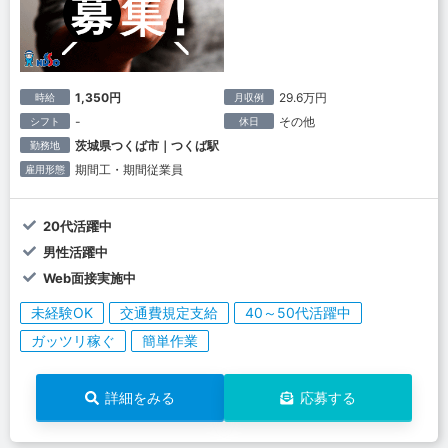
1,350円
29.6万円
時給
月収例
-
その他
シフト
休日
茨城県つくば市｜つくば駅
勤務地
期間工・期間従業員
雇用形態
20代活躍中
男性活躍中
Web面接実施中
未経験OK
交通費規定支給
40～50代活躍中
ガッツリ稼ぐ
簡単作業
詳細をみる
応募する