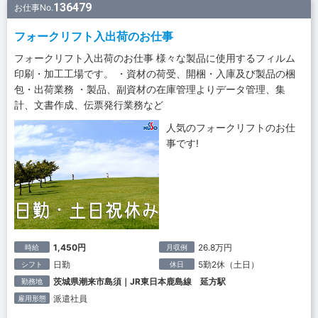
136479
お仕事No.
フォークリフト入出荷のお仕事
フォークリフト入出荷のお仕事 様々な製品に使用するフィルム
印刷・加工工場です。 ・資材の荷受、開梱・入庫及び製品の梱
包・出荷業務 ・製品、副資材の在庫管理よりデータ管理、集
計、文書作成、伝票発行業務など
人気のフォークリフトのお仕
事です!
1,450円
26.8万円
時給
月収例
日勤
5勤2休（土日）
シフト
休日
茨城県潮来市島須｜JR東日本鹿島線 延方駅
勤務地
派遣社員
雇用形態