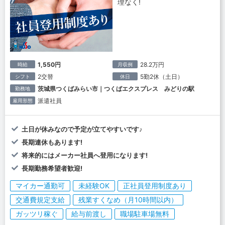
理なく!
1,550円
28.2万円
時給
月収例
2交替
5勤2休（土日）
シフト
休日
茨城県つくばみらい市｜つくばエクスプレス みどりの駅
勤務地
派遣社員
雇用形態
土日が休みなので予定が立てやすいです♪
長期連休もあります!
将来的にはメーカー社員へ登用になります!
長期勤務希望者歓迎!
マイカー通勤可
未経験OK
正社員登用制度あり
交通費規定支給
残業すくなめ（月10時間以内）
ガッツリ稼ぐ
給与前渡し
職場駐車場無料