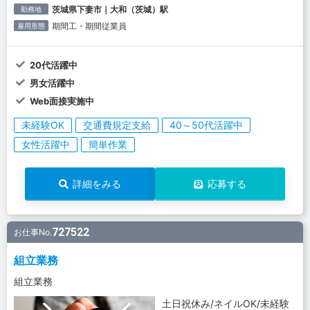
茨城県下妻市｜大和（茨城）駅
勤務地
期間工・期間従業員
雇用形態
20代活躍中
男女活躍中
Web面接実施中
未経験OK
交通費規定支給
40～50代活躍中
女性活躍中
簡単作業
詳細をみる
応募する
727522
お仕事No.
組立業務
組立業務
土日祝休み/ネイルOK/未経験