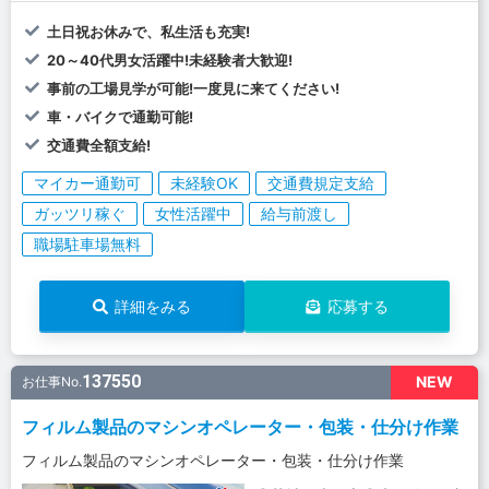
土日祝お休みで、私生活も充実!
20～40代男女活躍中!未経験者大歓迎!
事前の工場見学が可能!一度見に来てください!
車・バイクで通勤可能!
交通費全額支給!
マイカー通勤可
未経験OK
交通費規定支給
ガッツリ稼ぐ
女性活躍中
給与前渡し
職場駐車場無料
詳細をみる
応募する
137550
NEW
お仕事No.
フィルム製品のマシンオペレーター・包装・仕分け作業
フィルム製品のマシンオペレーター・包装・仕分け作業