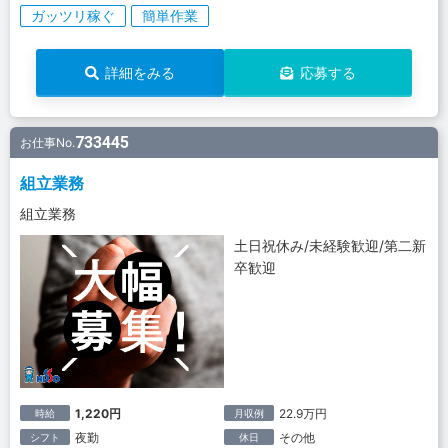
ガッツリ稼ぐ
簡単作業
詳細をみる
応募する
733445
お仕事No.
組立業務
組立業務
土日祝休み/未経験歓迎/第二新
卒歓迎
1,220円
22.9万円
時給
月収例
夜勤
その他
シフト
休日