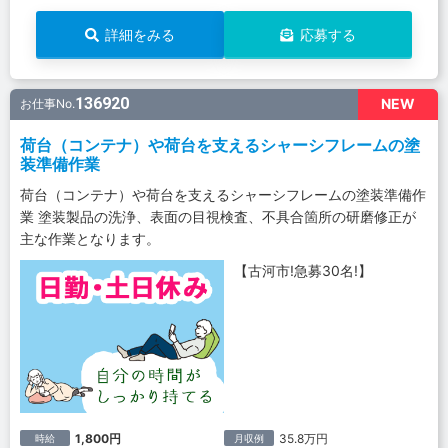
詳細をみる
応募する
136920
NEW
お仕事No.
荷台（コンテナ）や荷台を支えるシャーシフレームの塗
装準備作業
荷台（コンテナ）や荷台を支えるシャーシフレームの塗装準備作
業 塗装製品の洗浄、表面の目視検査、不具合箇所の研磨修正が
主な作業となります。
【古河市!急募30名!】
1,800円
35.8万円
時給
月収例