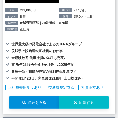
211,000円
24.5万円
月給
月収例
日勤
5勤2休（土日）
シフト
休日
茨城県那珂郡｜JR常磐線 東海駅
勤務地
正社員
雇用形態
世界最大級の発電会社である㈱JERAグループ
茨城県で設備運転正社員のお仕事
未経験歓迎!先輩社員のOJTも充実♪
賞与:年2回※合計4.5か月分 /2025年度
各種手当・制度が充実の福利厚生制度です
年間休日123日、完全週休2日制（土日祝休み）
正社員登用制度あり
交通費規定支給
社員食堂あり
詳細をみる
応募する