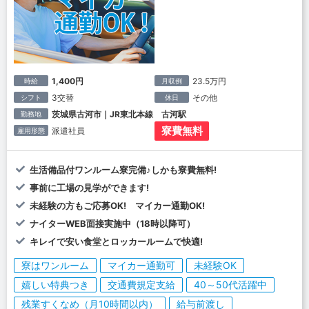
1,400円
23.5万円
時給
月収例
3交替
その他
シフト
休日
茨城県古河市｜JR東北本線 古河駅
勤務地
寮費無料
派遣社員
雇用形態
生活備品付ワンルーム寮完備♪しかも寮費無料!
事前に工場の見学ができます!
未経験の方もご応募OK! マイカー通勤OK!
ナイターWEB面接実施中（18時以降可）
キレイで安い食堂とロッカールームで快適!
寮はワンルーム
マイカー通勤可
未経験OK
嬉しい特典つき
交通費規定支給
40～50代活躍中
残業すくなめ（月10時間以内）
給与前渡し