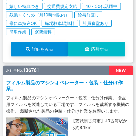
嬉しい特典つき
交通費規定支給
40～50代活躍中
残業すくなめ（月10時間以内）
給与前渡し
寮に車持込OK
職場駐車場無料
社員食堂あり
簡単作業
寮費無料
詳細をみる
応募する
136761
NEW
お仕事No.
フィルム製品のマシンオペレーター・包装・仕分け作
業。
フィルム製品のマシンオペレーター・包装・仕分け作業。 食品
用フィルムを製造している工場です。フィルムを裁断する機械の
操作、 裁断された製品の包装・仕分け作業をお願いします。
【茨城県古河市】JR古河駅か
ら約8.1km!