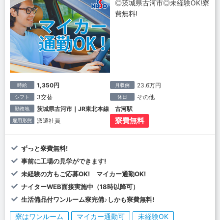
◎茨城県古河市◎未経験OK!寮
費無料!
1,350円
23.6万円
時給
月収例
3交替
その他
シフト
休日
茨城県古河市｜JR東北本線 古河駅
勤務地
寮費無料
派遣社員
雇用形態
ずっと寮費無料!
事前に工場の見学ができます!
未経験の方もご応募OK! マイカー通勤OK!
ナイターWEB面接実施中（18時以降可）
生活備品付ワンルーム寮完備♪しかも寮費無料!
寮はワンルーム
マイカー通勤可
未経験OK