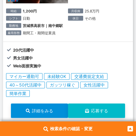
1,200円
25.8万円
時給
月収例
日勤
その他
シフト
休日
茨城県高萩市｜南中郷駅
勤務地
期間工・期間従業員
雇用形態
20代活躍中
男女活躍中
Web面接実施中
マイカー通勤可
未経験OK
交通費規定支給
40～50代活躍中
ガッツリ稼ぐ
女性活躍中
簡単作業
詳細をみる
応募する
検索条件の確認・変更