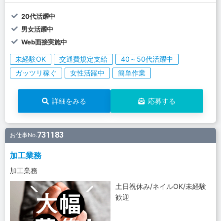
20代活躍中
男女活躍中
Web面接実施中
未経験OK
交通費規定支給
40～50代活躍中
ガッツリ稼ぐ
女性活躍中
簡単作業
詳細をみる
応募する
731183
お仕事No.
加工業務
加工業務
土日祝休み/ネイルOK/未経験
歓迎