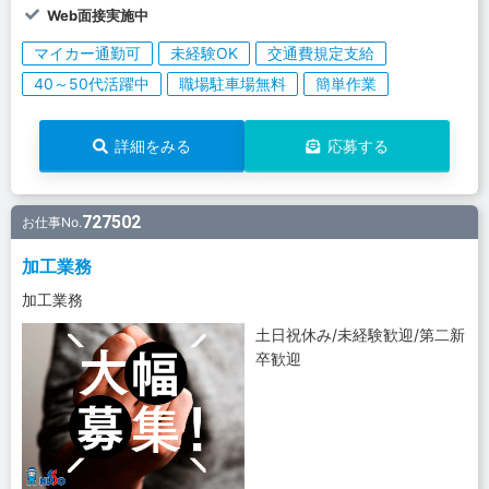
Web面接実施中
マイカー通勤可
未経験OK
交通費規定支給
40～50代活躍中
職場駐車場無料
簡単作業
詳細をみる
応募する
727502
お仕事No.
加工業務
加工業務
土日祝休み/未経験歓迎/第二新
卒歓迎