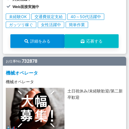
Web面接実施中
未経験OK
交通費規定支給
40～50代活躍中
ガッツリ稼ぐ
女性活躍中
簡単作業
詳細をみる
応募する
732878
お仕事No.
機械オペレータ
機械オペレータ
土日祝休み/未経験歓迎/第二新
卒歓迎