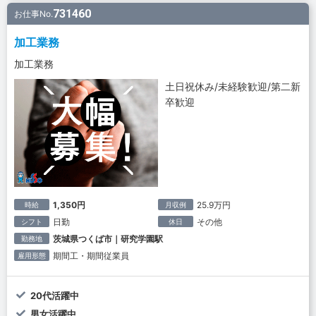
731460
お仕事No.
加工業務
加工業務
土日祝休み/未経験歓迎/第二新
卒歓迎
1,350円
25.9万円
時給
月収例
日勤
その他
シフト
休日
茨城県つくば市｜研究学園駅
勤務地
期間工・期間従業員
雇用形態
20代活躍中
男女活躍中