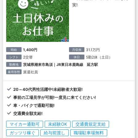
実!
1,400円
31.1万円
時給
月収例
2交替
5勤2休（土日）
シフト
休日
茨城県潮来市島須｜JR東日本鹿島線 延方駅
勤務地
派遣社員
雇用形態
20～40代男性活躍中!未経験者大歓迎!
事前の工場見学が可能!一度見に来てください!
車・バイクで通勤可能!
交通費全額支給!
マイカー通勤可
未経験OK
交通費規定支給
ガッツリ稼ぐ
給与前渡し
職場駐車場無料