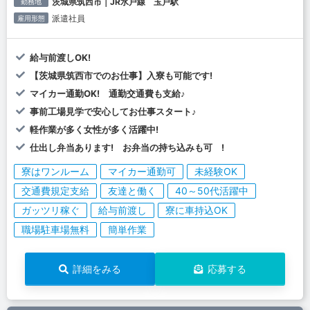
茨城県筑西市｜JR水戸線 玉戸駅
勤務地
派遣社員
雇用形態
給与前渡しOK!
【茨城県筑西市でのお仕事】入寮も可能です!
マイカー通勤OK! 通勤交通費も支給♪
事前工場見学で安心してお仕事スタート♪
軽作業が多く女性が多く活躍中!
仕出し弁当あります! お弁当の持ち込みも可 !
寮はワンルーム
マイカー通勤可
未経験OK
交通費規定支給
友達と働く
40～50代活躍中
ガッツリ稼ぐ
給与前渡し
寮に車持込OK
職場駐車場無料
簡単作業
詳細をみる
応募する