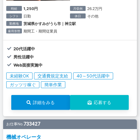
1,250円
26.2万円
時給
月収例
日勤
その他
シフト
休日
茨城県かすみがうら市｜神立駅
勤務地
期間工・期間従業員
雇用形態
20代活躍中
男性活躍中
Web面接実施中
未経験OK
交通費規定支給
40～50代活躍中
ガッツリ稼ぐ
簡単作業
詳細をみる
応募する
733427
お仕事No.
機械オペレータ