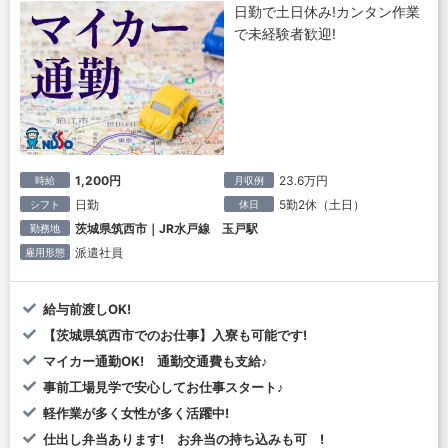
日勤で土日休み!カンタン作業
で未経験者歓迎!
1,200円
23.6万円
時給
月収例
日勤
5勤2休（土日）
シフト
休日
茨城県筑西市｜JR水戸線 玉戸駅
勤務地
派遣社員
雇用形態
給与前渡しOK!
【茨城県筑西市でのお仕事】入寮も可能です!
マイカー通勤OK! 通勤交通費も支給♪
事前工場見学で安心してお仕事スタート♪
軽作業が多く女性が多く活躍中!
仕出し弁当あります! お弁当の持ち込みも可 !