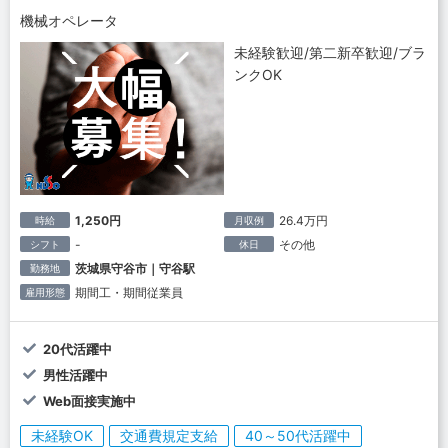
機械オペレータ
未経験歓迎/第二新卒歓迎/ブラ
ンクOK
1,250円
26.4万円
時給
月収例
-
その他
シフト
休日
茨城県守谷市｜守谷駅
勤務地
期間工・期間従業員
雇用形態
20代活躍中
男性活躍中
Web面接実施中
未経験OK
交通費規定支給
40～50代活躍中