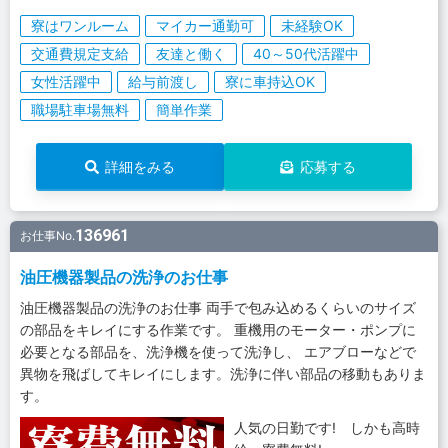
寮はワンルーム
マイカー通勤可
未経験OK
交通費規定支給
友達と働く
40～50代活躍中
女性活躍中
給与前渡し
寮に車持込OK
職場駐車場無料
簡単作業
詳細をみる
応募する
136961
お仕事No.
油圧機器製品の洗浄のお仕事
油圧機器製品の洗浄のお仕事 両手で包み込めるくらいのサイズ
の部品をキレイにする作業です。 重機用のモーター・ポンプに
必要となる部品を、洗浄機を使って洗浄し、 エアブローなどで
異物を飛ばしてキレイにします。洗浄に伴い部品の移動もありま
す。
人気の日勤です! しかも高時