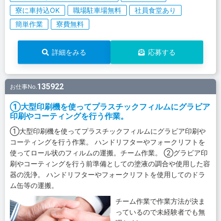
寮に車持込OK
職場駐車場無料
社員食堂あり
簡単作業
寮費無料
詳細をみる
応募する
135922
お仕事No.
①大型印刷機を使ってプラスチックフィルムにグラビア
印刷やコーティングを行う作業。
①大型印刷機を使ってプラスチックフィルムにグラビア印刷や
コーティングを行う作業。 ハンドリフターやフォークリフトを
使ってロール状のフィルムの運搬。チーム作業。 ②グラビア印
刷やコーティングを行う前準備としての塗液の調合や使用した容
器の洗浄。 ハンドリフターやフォークリフトを使用してのドラ
ム缶等の運搬。
チーム作業で作業方法が決ま
っているので未経験者でも無