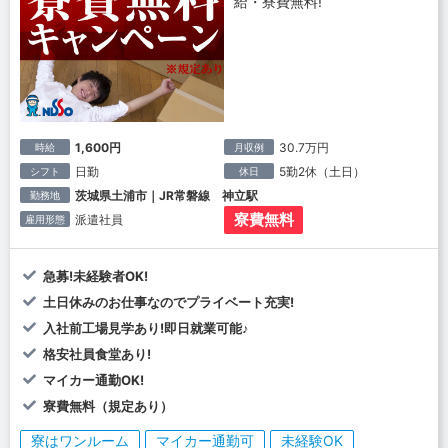
給・寮費無料!
1,600円
30.7万円
時給
月収例
日勤
5勤2休（土日）
シフト
休日
茨城県土浦市｜JR常磐線 神立駅
勤務地
寮費無料
派遣社員
雇用形態
急募!未経験者OK!
土日休みのお仕事なのでプライベート充実!
入社前工場見学あり!即日就業可能♪
格安社員食堂あり!
マイカー通勤OK!
寮費無料（規定あり）
寮はワンルーム
マイカー通勤可
未経験OK