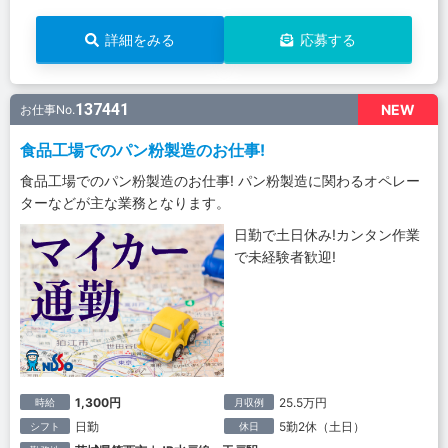
詳細をみる
応募する
137441
NEW
お仕事No.
食品工場でのパン粉製造のお仕事!
食品工場でのパン粉製造のお仕事! パン粉製造に関わるオペレー
ターなどが主な業務となります。
日勤で土日休み!カンタン作業
で未経験者歓迎!
1,300円
25.5万円
時給
月収例
日勤
5勤2休（土日）
シフト
休日