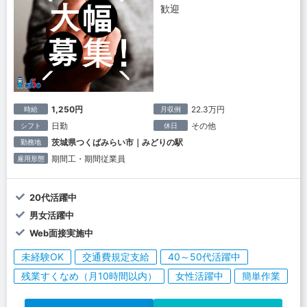
歓迎
1,250円
22.3万円
時給
月収例
日勤
その他
シフト
休日
茨城県つくばみらい市｜みどりの駅
勤務地
期間工・期間従業員
雇用形態
20代活躍中
男女活躍中
Web面接実施中
未経験OK
交通費規定支給
40～50代活躍中
残業すくなめ（月10時間以内）
女性活躍中
簡単作業