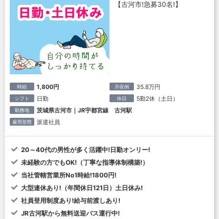
【古河市!急募30名!】
1,800円
35.8万円
時給
月収例
日勤
5勤2休（土日）
シフト
休日
茨城県古河市｜JR宇都宮線 古河駅
勤務地
派遣社員
雇用形態
20～40代の男性が多く活躍中!日勤オンリー!
未経験の方でもOK!（丁寧な指導体制構築!）
当社管轄営業所No1時給!1800円!
大型連休あり!（年間休日121日）土日休み!
社員登用制度あり!給与前渡しあり!
JR古河駅から無料送迎バス運行中!