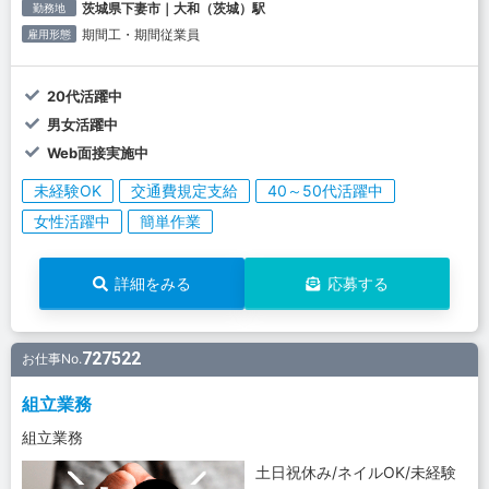
茨城県下妻市｜大和（茨城）駅
勤務地
期間工・期間従業員
雇用形態
20代活躍中
男女活躍中
Web面接実施中
未経験OK
交通費規定支給
40～50代活躍中
女性活躍中
簡単作業
詳細をみる
応募する
727522
お仕事No.
組立業務
組立業務
土日祝休み/ネイルOK/未経験