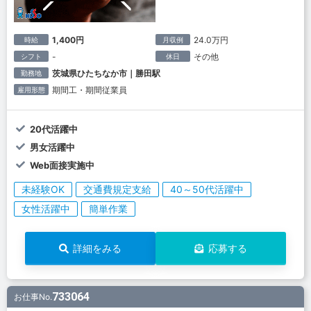
1,400円
24.0万円
時給
月収例
-
その他
シフト
休日
茨城県ひたちなか市｜勝田駅
勤務地
期間工・期間従業員
雇用形態
20代活躍中
男女活躍中
Web面接実施中
未経験OK
交通費規定支給
40～50代活躍中
女性活躍中
簡単作業
詳細をみる
応募する
733064
お仕事No.