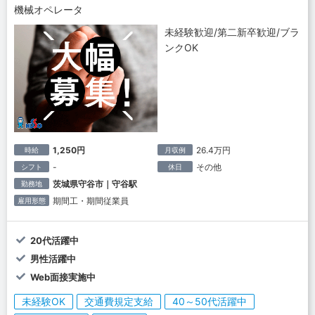
機械オペレータ
未経験歓迎/第二新卒歓迎/ブラ
ンクOK
1,250円
26.4万円
時給
月収例
-
その他
シフト
休日
茨城県守谷市｜守谷駅
勤務地
期間工・期間従業員
雇用形態
20代活躍中
男性活躍中
Web面接実施中
未経験OK
交通費規定支給
40～50代活躍中