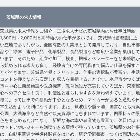
茨城県の求人情報
茨城県の求人情報をご紹介。工場求人ナビの茨城県内のお仕事は時給
1,300円～2,000円と高時給のお仕事が多いです。茨城県は首都圏に近
い立地でありながら、全国有数の工業県として発展しており、自動車部
品や半導体、電子部品、化学製品、食品製造など幅広い産業が集積して
います。そのため、組立や加工、検査、機械オペレーターなど未経験か
ら始められる求人も多く、経験者向けの専門職まで幅広い仕事を探すこ
とができます。茨城県で働くメリットは、仕事の選択肢が豊富で、生活
コストを抑えながら安定した収入を目指せることです。水戸市やつくば
市を中心に商業施設や医療機関、教育施設が充実しているほか、東京都
心へのアクセスも良く、利便性と暮らしやすさを兼ね備えています。地
域によっては車での移動が中心となるため、マイカーがあると通勤や日
常生活がより便利になります。また、筑波山や霞ヶ浦、国営ひたち海浜
公園、大洗海岸など自然や観光資源にも恵まれています。四季折々の景
色を楽しめるだけでなく、新鮮な海の幸や農産物も豊富で、休日にはア
ウトドアやレジャーを満喫できる環境が整っています。茨城県のお仕事
は、自動車関連や半導体関連をはじめ、研究学園都市・つくば周辺の先