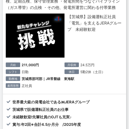
検、定期点検、保守管理業務 ・発電所間をつなぐパイプライン
（ガス導管）の点検 ・その他、発電所運営に関わる付帯業務
【茨城県】設備運転正社員
「電気」を支えるJERAグルー
プ 未経験歓迎
211,000円
24.5万円
月給
月収例
日勤
5勤2休（土日）
シフト
休日
茨城県那珂郡｜JR常磐線 東海駅
勤務地
正社員
雇用形態
世界最大級の発電会社である㈱JERAグループ
茨城県で設備運転正社員のお仕事
未経験歓迎!先輩社員のOJTも充実♪
賞与:年2回※合計4.5か月分 /2025年度