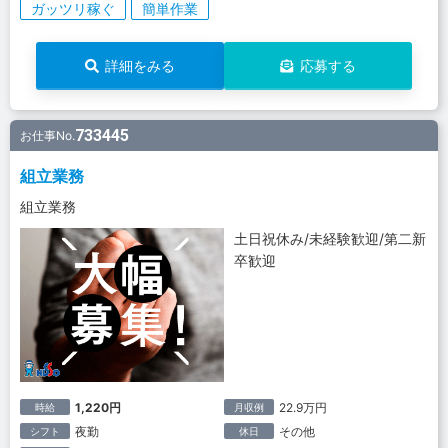
ガッツリ稼ぐ
簡単作業
詳細をみる
応募する
733445
お仕事No.
組立業務
組立業務
土日祝休み/未経験歓迎/第二新
卒歓迎
1,220円
22.9万円
時給
月収例
夜勤
その他
シフト
休日