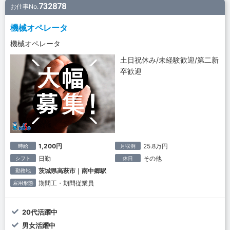
732878
お仕事No.
機械オペレータ
機械オペレータ
土日祝休み/未経験歓迎/第二新
卒歓迎
1,200円
25.8万円
時給
月収例
日勤
その他
シフト
休日
茨城県高萩市｜南中郷駅
勤務地
期間工・期間従業員
雇用形態
20代活躍中
男女活躍中