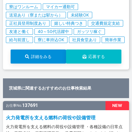
寮はワンルーム
マイカー通勤可
送迎あり（寮または駅から）
未経験OK
正社員登用制度あり
嬉しい特典つき
交通費規定支給
友達と働く
40～50代活躍中
ガッツリ稼ぐ
給与前渡し
寮に車持込OK
社員食堂あり
簡単作業
詳細をみる
応募する
茨城県に関連するおすすめのお仕事検索結果
137691
NEW
お仕事No.
火力発電所を支える燃料の荷役や設備管理
火力発電所を支える燃料の荷役や設備管理 ・各種設備の日常点