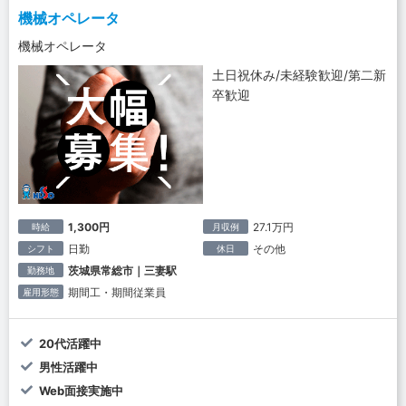
機械オペレータ
機械オペレータ
土日祝休み/未経験歓迎/第二新
卒歓迎
1,300円
27.1万円
時給
月収例
日勤
その他
シフト
休日
茨城県常総市｜三妻駅
勤務地
期間工・期間従業員
雇用形態
20代活躍中
男性活躍中
Web面接実施中