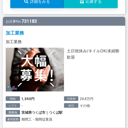
詳細をみる
応募する
731183
お仕事No.
加工業務
加工業務
土日祝休み/ネイルOK/未経験
歓迎
1,350円
29.6万円
時給
月収例
-
その他
シフト
休日
茨城県つくば市｜つくば駅
勤務地
期間工・期間従業員
雇用形態