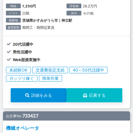
1,250円
26.2万円
時給
月収例
日勤
その他
シフト
休日
茨城県かすみがうら市｜神立駅
勤務地
期間工・期間従業員
雇用形態
20代活躍中
男性活躍中
Web面接実施中
未経験OK
交通費規定支給
40～50代活躍中
ガッツリ稼ぐ
簡単作業
詳細をみる
応募する
733427
お仕事No.
機械オペレータ