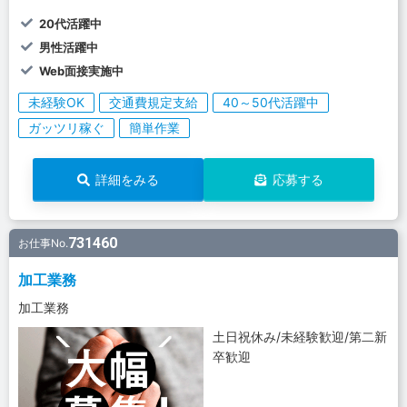
20代活躍中
男性活躍中
Web面接実施中
未経験OK
交通費規定支給
40～50代活躍中
ガッツリ稼ぐ
簡単作業
詳細をみる
応募する
731460
お仕事No.
加工業務
加工業務
土日祝休み/未経験歓迎/第二新
卒歓迎