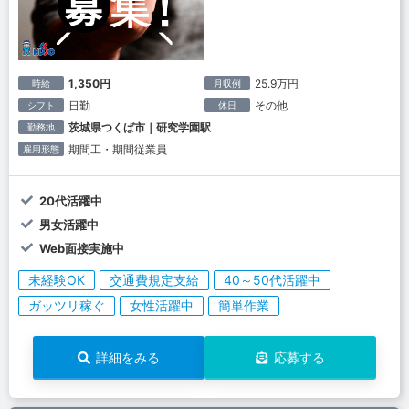
1,350円
25.9万円
時給
月収例
日勤
その他
シフト
休日
茨城県つくば市｜研究学園駅
勤務地
期間工・期間従業員
雇用形態
20代活躍中
男女活躍中
Web面接実施中
未経験OK
交通費規定支給
40～50代活躍中
ガッツリ稼ぐ
女性活躍中
簡単作業
詳細をみる
応募する