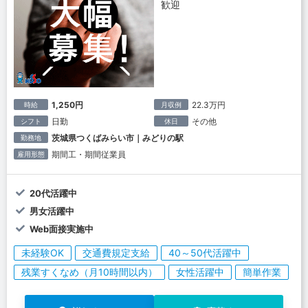
歓迎
1,250円
22.3万円
時給
月収例
日勤
その他
シフト
休日
茨城県つくばみらい市｜みどりの駅
勤務地
期間工・期間従業員
雇用形態
20代活躍中
男女活躍中
Web面接実施中
未経験OK
交通費規定支給
40～50代活躍中
残業すくなめ（月10時間以内）
女性活躍中
簡単作業