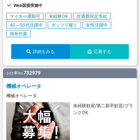
Web面接実施中
マイカー通勤可
未経験OK
交通費規定支給
40～50代活躍中
ガッツリ稼ぐ
女性活躍中
簡単作業
詳細をみる
応募する
732979
お仕事No.
機械オペレータ
機械オペレータ
未経験歓迎/第二新卒歓迎/ブラ
ンクOK