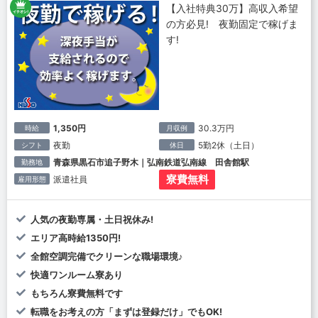
【入社特典30万】高収入希望
の方必見! 夜勤固定で稼げま
す!
1,350円
30.3万円
時給
月収例
夜勤
5勤2休（土日）
シフト
休日
青森県黒石市追子野木｜弘南鉄道弘南線 田舎館駅
勤務地
寮費無料
派遣社員
雇用形態
人気の夜勤専属・土日祝休み!
エリア高時給1350円!
全館空調完備でクリーンな職場環境♪
快適ワンルーム寮あり
もちろん寮費無料です
転職をお考えの方「まずは登録だけ」でもOK!