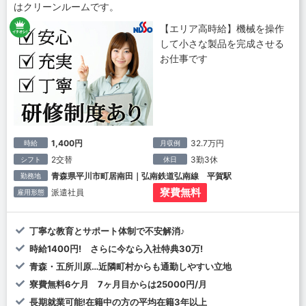
はクリーンルームです。
【エリア高時給】機械を操作
して小さな製品を完成させる
お仕事です
1,400円
32.7万円
時給
月収例
2交替
3勤3休
シフト
休日
青森県平川市町居南田｜弘南鉄道弘南線 平賀駅
勤務地
寮費無料
派遣社員
雇用形態
丁寧な教育とサポート体制で不安解消♪
時給1400円! さらに今なら入社特典30万!
青森・五所川原…近隣町村からも通勤しやすい立地
寮費無料6ケ月 7ヶ月目からは25000円/月
長期就業可能!在籍中の方の平均在籍3年以上