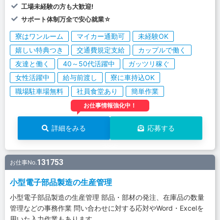
工場未経験の方も大歓迎!
サポート体制万全で安心就業☆
寮はワンルーム
マイカー通勤可
未経験OK
嬉しい特典つき
交通費規定支給
カップルで働く
友達と働く
40～50代活躍中
ガッツリ稼ぐ
女性活躍中
給与前渡し
寮に車持込OK
職場駐車場無料
社員食堂あり
簡単作業
お仕事情報強化中！
詳細をみる
応募する
131753
お仕事No.
小型電子部品製造の生産管理
小型電子部品製造の生産管理 部品・部材の発注、在庫品の数量
管理などの事務作業 問い合わせに対する応対やWord・Excelを
用いた入力作業もあります。