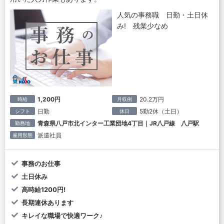
人気の事務職 日勤・土日休
み! 残業少なめ
1,200円
20.2万円
時給
月収例
日勤
5勤2休（土日）
シフト
休日
青森県八戸市北インター工業団地4丁目｜JR八戸線 八戸駅
勤務地
派遣社員
雇用形態
事務のお仕事
土日休み
高時給1200円!
長期連休あります
キレイな職場で快適ワーク♪