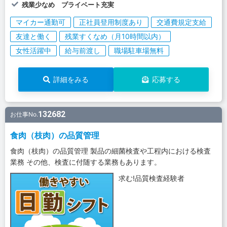
残業少なめ プライベート充実
マイカー通勤可
正社員登用制度あり
交通費規定支給
友達と働く
残業すくなめ（月10時間以内）
女性活躍中
給与前渡し
職場駐車場無料
詳細をみる
応募する
132682
お仕事No.
食肉（枝肉）の品質管理
食肉（枝肉）の品質管理 製品の細菌検査や工程内における検査
業務 その他、検査に付随する業務もあります。
求む!品質検査経験者