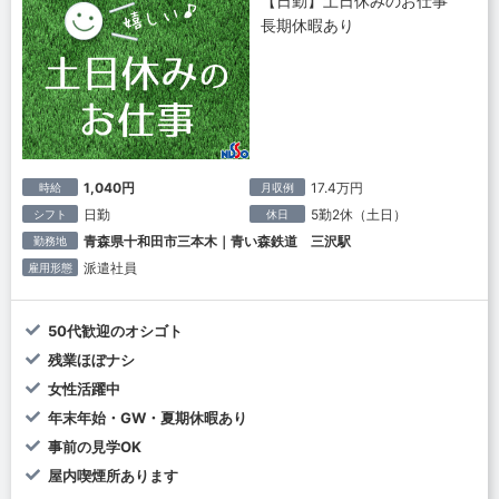
【日勤】土日休みのお仕事
長期休暇あり
1,040円
17.4万円
時給
月収例
日勤
5勤2休（土日）
シフト
休日
青森県十和田市三本木｜青い森鉄道 三沢駅
勤務地
派遣社員
雇用形態
50代歓迎のオシゴト
残業ほぼナシ
女性活躍中
年末年始・GW・夏期休暇あり
事前の見学OK
屋内喫煙所あります