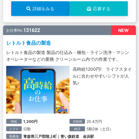
詳細をみる
応募する
131622
NEW
お仕事No.
レトルト食品の製造
レトルト食品の製造 製品の仕込み・梱包・ライン洗浄・マシン
オペレーターなどの業務 クリーンルーム内での作業です。
高時給1200円! ライフスタイ
ルに合わせやすいシフトが人
気♪
1,200円
20.4万円
時給
月収例
日勤
5勤2休（土日）
シフト
休日
青森県三戸郡階上町｜青い森鉄道 金浜駅
勤務地