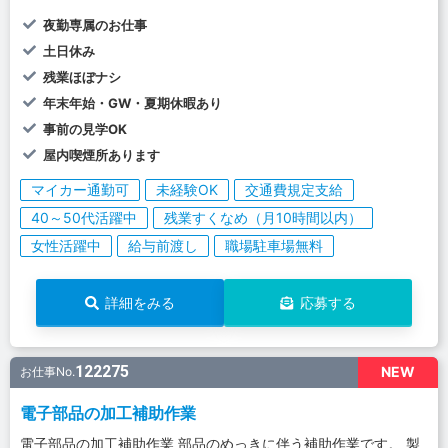
夜勤専属のお仕事
土日休み
残業ほぼナシ
年末年始・GW・夏期休暇あり
事前の見学OK
屋内喫煙所あります
マイカー通勤可
未経験OK
交通費規定支給
40～50代活躍中
残業すくなめ（月10時間以内）
女性活躍中
給与前渡し
職場駐車場無料
詳細をみる
応募する
122275
NEW
お仕事No.
電子部品の加工補助作業
電子部品の加工補助作業 部品のめっきに伴う補助作業です。 製