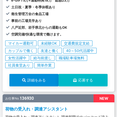
e-GIFT5万+通勤特典18万 総額23万
土日祝・夏季・冬季休暇あり
衛生管理万全の食品工場
事前の工場見学あり
八戸近郊、岩手県北からの通勤もOK
空調完備!快適な環境で働けます。
マイカー通勤可
未経験OK
交通費規定支給
カップルで働く
友達と働く
40～50代活躍中
女性活躍中
給与前渡し
職場駐車場無料
社員食堂あり
簡単作業
詳細をみる
応募する
136930
NEW
お仕事No.
荷物の受入れ・調達アシスタント
荷物の受入れ・調達アシスタント 調達部門でのバーコード読み