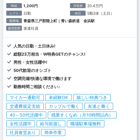
1,200円
20.4万円
時給
月収例
日勤
5勤2休（土日）
シフト
休日
青森県三戸郡階上町｜青い森鉄道 金浜駅
勤務地
派遣社員
雇用形態
人気の日勤・土日休み!
総額23万相当・W特典GETのチャンス!
男性・女性活躍中!
50代歓迎のオシゴト
空調完備!快適な環境で働けます
勤務時間ご相談ください♪
マイカー通勤可
未経験OK
嬉しい特典つき
交通費規定支給
カップルで働く
友達と働く
40～50代活躍中
残業すくなめ（月10時間以内）
女性活躍中
給与前渡し
職場駐車場無料
社員食堂あり
簡単作業