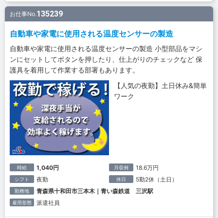
135239
お仕事No.
自動車や家電に使用される温度センサーの製造
自動車や家電に使用される温度センサーの製造 小型部品をマシ
ンにセットしてボタンを押したり、仕上がりのチェックなど 保
護具を着用して作業する部署もあります。
【人気の夜勤】土日休み&簡単
ワーク
1,040円
18.6万円
時給
月収例
夜勤
5勤2休（土日）
シフト
休日
青森県十和田市三本木｜青い森鉄道 三沢駅
勤務地
派遣社員
雇用形態