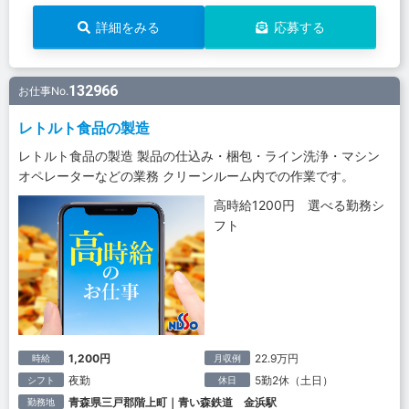
詳細をみる
応募する
132966
お仕事No.
レトルト食品の製造
レトルト食品の製造 製品の仕込み・梱包・ライン洗浄・マシン
オペレーターなどの業務 クリーンルーム内での作業です。
高時給1200円 選べる勤務シ
フト
1,200円
22.9万円
時給
月収例
夜勤
5勤2休（土日）
シフト
休日
青森県三戸郡階上町｜青い森鉄道 金浜駅
勤務地