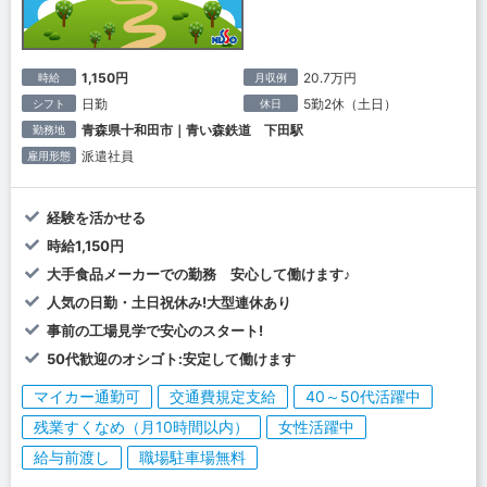
1,150円
20.7万円
時給
月収例
日勤
5勤2休（土日）
シフト
休日
青森県十和田市｜青い森鉄道 下田駅
勤務地
派遣社員
雇用形態
経験を活かせる
時給1,150円
大手食品メーカーでの勤務 安心して働けます♪
人気の日勤・土日祝休み!大型連休あり
事前の工場見学で安心のスタート!
50代歓迎のオシゴト:安定して働けます
マイカー通勤可
交通費規定支給
40～50代活躍中
残業すくなめ（月10時間以内）
女性活躍中
給与前渡し
職場駐車場無料