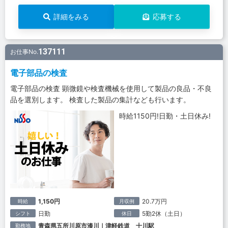
詳細をみる
応募する
137111
お仕事No.
電子部品の検査
電子部品の検査 顕微鏡や検査機械を使用して製品の良品・不良
品を選別します。 検査した製品の集計なども行います。
時給1150円!日勤・土日休み!
1,150円
20.7万円
時給
月収例
日勤
5勤2休（土日）
シフト
休日
青森県五所川原市漆川｜津軽鉄道 十川駅
勤務地