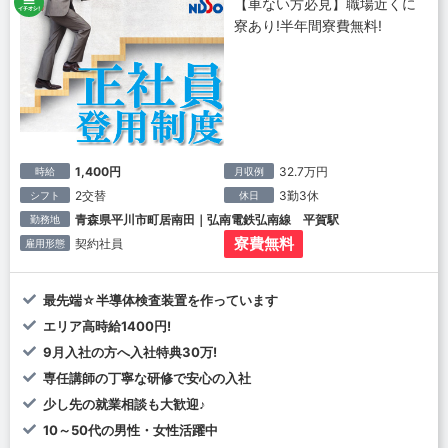
【車ない方必見】職場近くに
寮あり!半年間寮費無料!
1,400円
32.7万円
時給
月収例
2交替
3勤3休
シフト
休日
青森県平川市町居南田｜弘南電鉄弘南線 平賀駅
勤務地
寮費無料
契約社員
雇用形態
最先端☆半導体検査装置を作っています
エリア高時給1400円!
9月入社の方へ入社特典30万!
専任講師の丁寧な研修で安心の入社
少し先の就業相談も大歓迎♪
10～50代の男性・女性活躍中