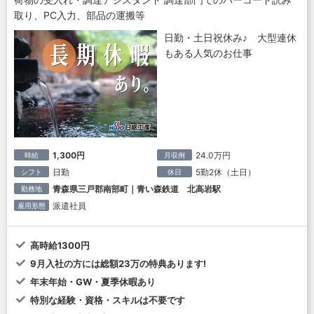
取り、PC入力、部品の運搬等
日勤・土日祝休み♪ 大型連休
もある人気のお仕事
1,300円
24.0万円
時給
月収例
日勤
5勤2休（土日）
シフト
休日
青森県三戸郡南部町｜青い森鉄道 北高岩駅
勤務地
派遣社員
雇用形態
高時給1300円
9月入社の方には総額23万の特典あります!
年末年始・GW・夏季休暇あり
特別な経験・資格・スキルは不要です