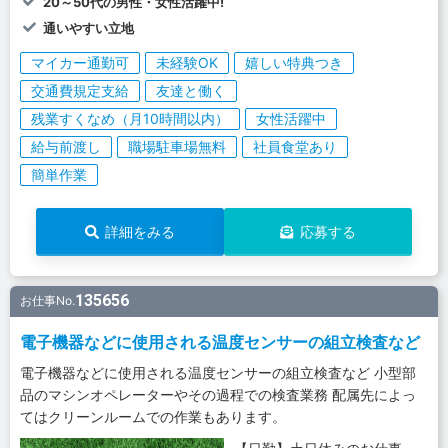
20～50代の男性・女性活躍中!
通いやすい立地
マイカー通勤可
未経験OK
嬉しい特典つき
交通費規定支給
友達と働く
残業すくなめ（月10時間以内）
女性活躍中
給与前渡し
職場駐車場無料
社員食堂あり
簡単作業
詳細をみる
応募する
135656
お仕事No.
電子機器などに使用される温度センサーの組立検査など
電子機器などに使用される温度センサーの組立検査など 小型部
品のマシンオペレーターやその過程での検査業務 配属先によっ
てはクリーンルームでの作業もあります。