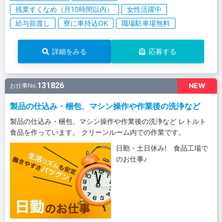
残業すくなめ（月10時間以内）
女性活躍中
給与前渡し
寮に車持込OK
職場駐車場無料
詳細をみる
応募する
131826
NEW
お仕事No.
製品の仕込み・梱包、マシン操作や作業後の洗浄など
製品の仕込み・梱包、マシン操作や作業後の洗浄など レトルト
食品を作っています。 クリーンルーム内での作業です。
日勤・土日休み! 食品工場で
のお仕事♪