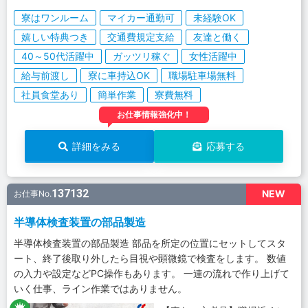
寮はワンルーム
マイカー通勤可
未経験OK
嬉しい特典つき
交通費規定支給
友達と働く
40～50代活躍中
ガッツリ稼ぐ
女性活躍中
給与前渡し
寮に車持込OK
職場駐車場無料
社員食堂あり
簡単作業
寮費無料
お仕事情報強化中！
詳細をみる
応募する
137132
NEW
お仕事No.
半導体検査装置の部品製造
半導体検査装置の部品製造 部品を所定の位置にセットしてスタ
ート、終了後取り外したら目視や顕微鏡で検査をします。 数値
の入力や設定などPC操作もあります。 一連の流れで作り上げて
いく仕事、ライン作業ではありません。