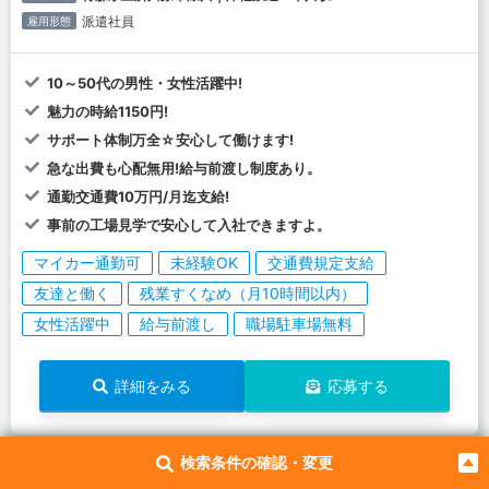
派遣社員
雇用形態
10～50代の男性・女性活躍中!
魅力の時給1150円!
サポート体制万全☆安心して働けます!
急な出費も心配無用!給与前渡し制度あり。
通勤交通費10万円/月迄支給!
事前の工場見学で安心して入社できますよ。
マイカー通勤可
未経験OK
交通費規定支給
友達と働く
残業すくなめ（月10時間以内）
女性活躍中
給与前渡し
職場駐車場無料
詳細をみる
応募する
137223
検索条件の確認・変更
お仕事No.