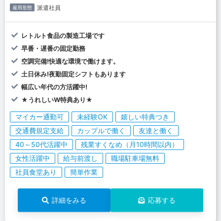
派遣社員
雇用形態
レトルト食品の製造工場です
早番・遅番の固定勤務
空調完備!快適な環境で働けます。
土日休み!夜勤固定シフトもあります
幅広い年代の方活躍中!
★うれしいW特典あり★
マイカー通勤可
未経験OK
嬉しい特典つき
交通費規定支給
カップルで働く
友達と働く
40～50代活躍中
残業すくなめ（月10時間以内）
女性活躍中
給与前渡し
職場駐車場無料
社員食堂あり
簡単作業
詳細をみる
応募する