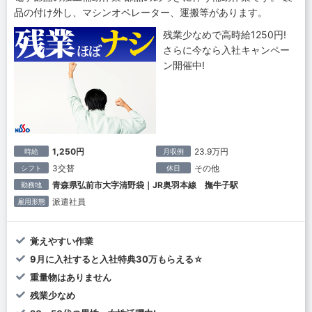
品の付け外し、マシンオペレーター、運搬等があります。
残業少なめで高時給1250円!
さらに今なら入社キャンペー
ン開催中!
1,250円
23.9万円
時給
月収例
3交替
その他
シフト
休日
青森県弘前市大字清野袋｜JR奥羽本線 撫牛子駅
勤務地
派遣社員
雇用形態
覚えやすい作業
9月に入社すると入社特典30万もらえる☆
重量物はありません
残業少なめ