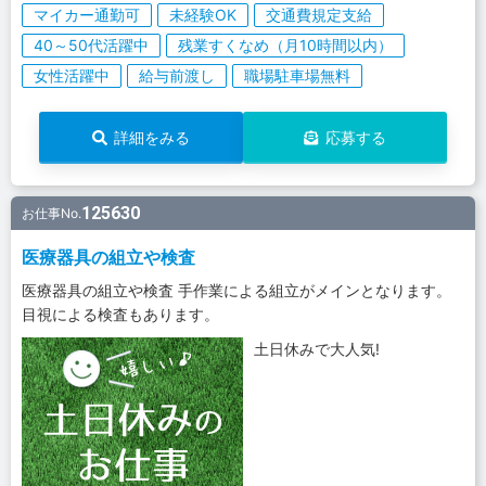
マイカー通勤可
未経験OK
交通費規定支給
40～50代活躍中
残業すくなめ（月10時間以内）
女性活躍中
給与前渡し
職場駐車場無料
詳細をみる
応募する
125630
お仕事No.
医療器具の組立や検査
医療器具の組立や検査 手作業による組立がメインとなります。
目視による検査もあります。
土日休みで大人気!