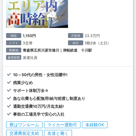
1,150円
23.3万円
時給
月収例
3交替
5勤2休（土日）
シフト
休日
青森県五所川原市漆川｜津軽鉄道 十川駅
勤務地
派遣社員
雇用形態
10～50代の男性・女性活躍中!
残業少なめ
サポート体制万全☆
急な出費も心配無用!給与前渡し制度あり
通勤交通費10万円/月迄支給!
事前の工場見学で安心の入社
寮はワンルーム
マイカー通勤可
未経験OK
交通費規定支給
友達と働く