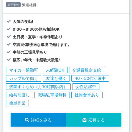
派遣社員
雇用形態
人気の夜勤!
0:00～8:30の他も相談OK
土日祝・夏季・冬季休暇あり
空調完備!快適な環境で働けます。
事前の工場見学あり
幅広い年代・未経験大歓迎!
マイカー通勤可
未経験OK
交通費規定支給
カップルで働く
友達と働く
40～50代活躍中
残業すくなめ（月10時間以内）
女性活躍中
給与前渡し
職場駐車場無料
社員食堂あり
簡単作業
詳細をみる
応募する