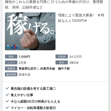
梱包やこれらの業務を円滑に 行うための準備や片付け、整理整
頓、清掃、記録作成など
増産により緊急大募集! ☆時
給なんと1500円☆
1,500円
34.3万円
時給
月収例
2交替
4勤2休
シフト
休日
青森県弘前市｜JR奥羽本線 撫牛子駅
勤務地
派遣社員
雇用形態
最先端の設備を有する新工場〇
覚えやすい仕事
今なら総額30万の特典がもらえる
マイカー・自転車通勤大歓迎◎