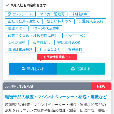
9月入社も内定出せます!
寮はワンルーム
マイカー通勤可
未経験OK
正社員登用制度あり
嬉しい特典つき
交通費規定支給
友達と働く
40～50代活躍中
残業すくなめ（月10時間以内）
ガッツリ稼ぐ
女性活躍中
給与前渡し
寮に車持込OK
職場駐車場無料
社員食堂あり
寮費無料
お仕事情報強化中！
詳細をみる
応募する
136788
NEW
お仕事No.
精密部品の検査・マシンオペレーター・梱包・運搬など
精密部品の検査・マシンオペレーター・梱包・運搬など 製品の
成形を行うマシンの操作や部品の検査・測定、伝票作成、運搬・