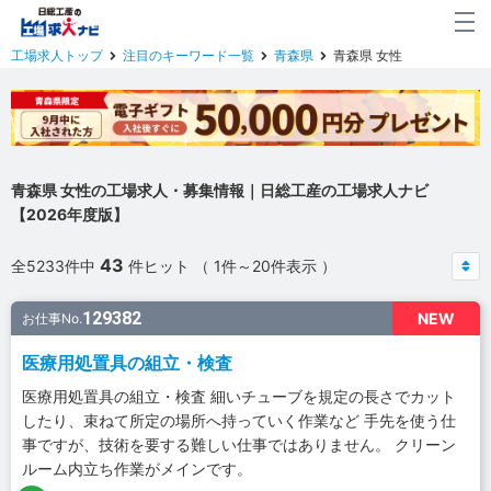
工場求人トップ
注目のキーワード一覧
青森県
青森県 女性
青森県 女性の工場求人・募集情報｜日総工産の工場求人ナビ
【2026年度版】
43
全5233件中
件ヒット （ 1件～20件表示 ）
129382
NEW
お仕事No.
医療用処置具の組立・検査
医療用処置具の組立・検査 細いチューブを規定の長さでカット
したり、束ねて所定の場所へ持っていく作業など 手先を使う仕
事ですが、技術を要する難しい仕事ではありません。 クリーン
ルーム内立ち作業がメインです。