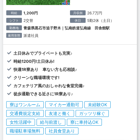
1,200円
26.7万円
時給
月収例
2交替
5勤2休（土日）
シフト
休日
青森県黒石市追子野木｜弘南鉄道弘南線 田舎館駅
勤務地
派遣社員
雇用形態
土日休みでプライベートも充実♪
時給1200円!土日休み!
快適1R寮あり 車ない方も応相談♪
クリーンな職場環境です!
カフェテリア風のおしゃれな食堂完備♪
徒歩通勤できる近さに1R寮あり♪
寮はワンルーム
マイカー通勤可
未経験OK
交通費規定支給
友達と働く
ガッツリ稼ぐ
女性活躍中
給与前渡し
寮に車持込OK
職場駐車場無料
社員食堂あり