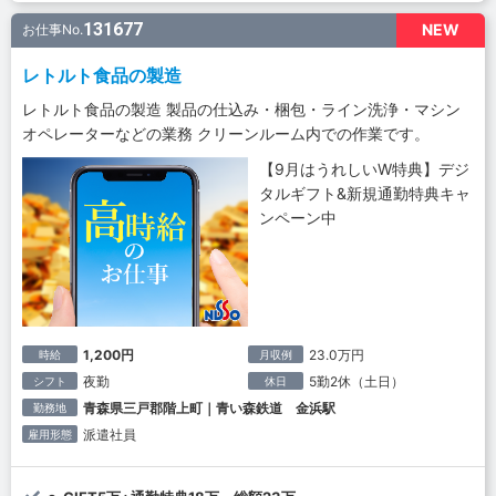
131677
NEW
お仕事No.
レトルト食品の製造
レトルト食品の製造 製品の仕込み・梱包・ライン洗浄・マシン
オペレーターなどの業務 クリーンルーム内での作業です。
【9月はうれしいW特典】デジ
タルギフト&新規通勤特典キャ
ンペーン中
1,200円
23.0万円
時給
月収例
夜勤
5勤2休（土日）
シフト
休日
青森県三戸郡階上町｜青い森鉄道 金浜駅
勤務地
派遣社員
雇用形態