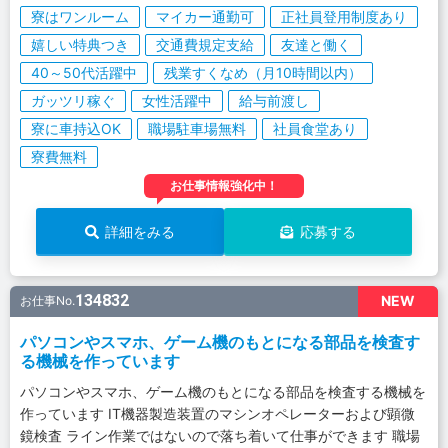
寮はワンルーム
マイカー通勤可
正社員登用制度あり
嬉しい特典つき
交通費規定支給
友達と働く
40～50代活躍中
残業すくなめ（月10時間以内）
ガッツリ稼ぐ
女性活躍中
給与前渡し
寮に車持込OK
職場駐車場無料
社員食堂あり
寮費無料
お仕事情報強化中！
詳細をみる
応募する
134832
NEW
お仕事No.
パソコンやスマホ、ゲーム機のもとになる部品を検査す
る機械を作っています
パソコンやスマホ、ゲーム機のもとになる部品を検査する機械を
作っています IT機器製造装置のマシンオペレーターおよび顕微
鏡検査 ライン作業ではないので落ち着いて仕事ができます 職場