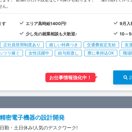
せん。
ます
エリア高時給1400円!
9月入
少し先の就業相談も大歓迎♪
10～
正社員登用制度あり
嬉しい特典つき
交通費規定支給
友
ッツリ稼ぐ
女性活躍中
給与前渡し
寮に車持込OK
職場
お仕事情報強化中！
精密電子機器の設計開発
日勤・土日休み!人気のデスクワーク!