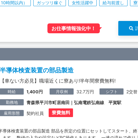
10時間以内）
ガッツリ稼ぐ
女性活躍中
給与前渡し
寮
お仕事情報強化中！
半導体検査装置の部品製造
【車ない方必見】職場近くに寮あり!半年間寮費無料!
時給
月収例
シフト
1,400円
32.7万円
2交替
勤務地
青森県平川市町居南田｜弘南電鉄弘南線 平賀駅
寮費無料
雇用形態
契約社員
半導体検査装置の部品製造 部品を所定の位置にセットしてスタート、
します。 数値の入力や設定などPC操作もあります。 一連の流れで作