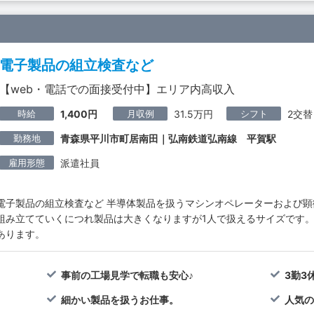
電子製品の組立検査など
【web・電話での面接受付中】エリア内高収入
時給
月収例
シフト
1,400円
31.5万円
2交替
勤務地
青森県平川市町居南田｜弘南鉄道弘南線 平賀駅
雇用形態
派遣社員
電子製品の組立検査など 半導体製品を扱うマシンオペレーターおよび顕
組み立てていくにつれ製品は大きくなりますが1人で扱えるサイズです。
あります。
事前の工場見学で転職も安心♪
3勤3
細かい製品を扱うお仕事。
人気の