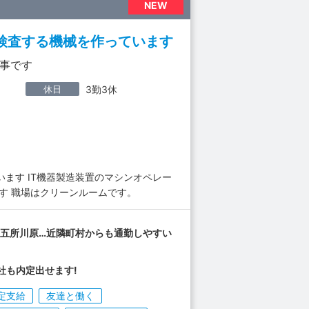
NEW
検査する機械を作っています
事です
休日
3勤3休
ます IT機器製造装置のマシンオペレー
す 職場はクリーンルームです。
五所川原…近隣町村からも通勤しやすい
社も内定出せます!
定支給
友達と働く