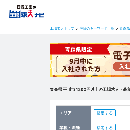
工場求人トップ
注目のキーワード一覧
青森県
青森県 平川市 1300円以上の工場求人・
エリア
指定
-
業種・職種
指定
-