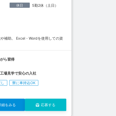
休日
5勤2休（土日）
助。 Excel・Wordを使用しての資
ながら習得
の工場見学で安心の入社
渡し
寮に車持込OK
詳細をみる
応募する