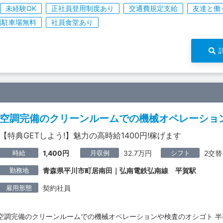
未経験OK
正社員登用制度あり
交通費規定支給
友達と働
場駐車場無料
社員食堂あり
空調完備のクリーンルームでの機械オペレーショ
【特典GETしよう!】魅力の高時給1400円!稼げます
時給
月収例
シフト
1,400円
32.7万円
2交替
勤務地
青森県平川市町居南田｜弘南電鉄弘南線 平賀駅
雇用形態
契約社員
空調完備のクリーンルームでの機械オペレーションや検査のオシゴト 半