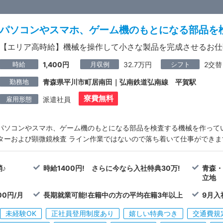
パソコンやスマホ、ゲーム機のもとになる部品を
【エリア高時給】機械を操作して小さな製品を完成させるお仕
時給
月収例
シフト
1,400円
32.7万円
2交替
勤務地
青森県平川市町居南田｜弘南鉄道弘南線 平賀駅
寮費無料
雇用形態
派遣社員
パソコンやスマホ、ゲーム機のもとになる部品を検査する機械を作ってい
ターおよび顕微鏡検査 ライン作業ではないので落ち着いて仕事ができま
♪
時給1400円! さらに今なら入社特典30万!
青森・
立地
0円/月
長期就業可能!在籍中の方の平均在籍3年以上
9月入
未経験OK
正社員登用制度あり
嬉しい特典つき
交通費規