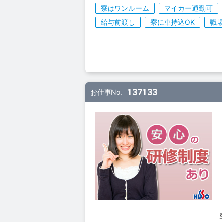
寮はワンルーム
マイカー通勤可
給与前渡し
寮に車持込OK
職
137133
お仕事No.