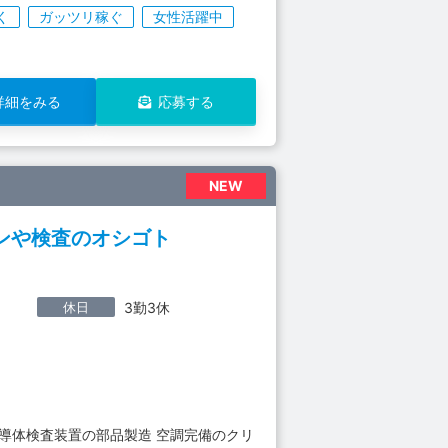
く
ガッツリ稼ぐ
女性活躍中
詳細をみる
応募する
NEW
ンや検査のオシゴト
休日
3勤3休
導体検査装置の部品製造 空調完備のクリ