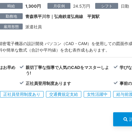
時給
月収例
シフト
1,300円
24.5万円
日勤
勤務地
青森県平川市｜弘南鉄道弘南線 平賀駅
雇用形態
派遣社員
精密電子機器の設計開発 パソコン（CAD・CAM）を使用しての図面作成や補
料や簡単な数式（合計や平均値）を含む表作成もあります。
はお早め
親切丁寧な指導で人気のCADをマスターしよ
学び
う!
正社員登用制度あります
事前
正社員登用制度あり
交通費規定支給
女性活躍中
給与前