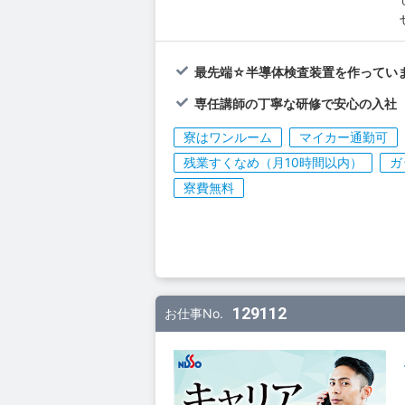
最先端☆半導体検査装置を作ってい
専任講師の丁寧な研修で安心の入社
寮はワンルーム
マイカー通勤可
残業すくなめ（月10時間以内）
ガ
寮費無料
129112
お仕事No.