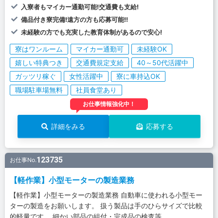
入寮者もマイカー通勤可能!交通費も支給!
備品付き寮完備!遠方の方も応募可能!!
未経験の方でも充実した教育体制があるので安心!
寮はワンルーム
マイカー通勤可
未経験OK
嬉しい特典つき
交通費規定支給
40～50代活躍中
ガッツリ稼ぐ
女性活躍中
寮に車持込OK
職場駐車場無料
社員食堂あり
お仕事情報強化中！
詳細をみる
応募する
123735
お仕事No.
【軽作業】小型モーターの製造業務
【軽作業】小型モーターの製造業務 自動車に使われる小型モー
ターの製造をお願いします。 扱う製品は手のひらサイズで比較
的軽量です。 細かい部品の組付・完成品の検査等