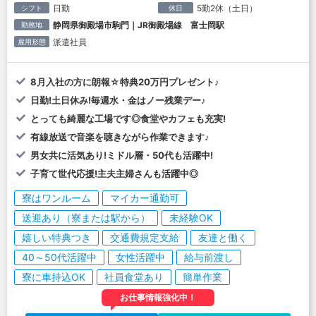
日勤
5勤2休（土日）
シフト
休日
静岡県御殿場市駒門｜JR御殿場線 富士岡駅
勤務地
派遣社員
雇用形態
8月入社の方に朗報☆特典20万円プレゼント♪
日勤!土日休み!毎週水・金はノー残業デー♪
とっても綺麗な工場です◎食堂やカフェも充実!
有線放送で音楽を聴きながら作業できます♪
男女共に活気あり!ミドル層・50代も活躍中!
子育て世代応援!主夫主婦さんも活躍中◎
寮はワンルーム
マイカー通勤可
送迎あり（寮または駅から）
未経験OK
嬉しい特典つき
交通費規定支給
友達と働く
40～50代活躍中
女性活躍中
給与前渡し
寮に車持込OK
社員食堂あり
簡単作業
お仕事情報強化中！