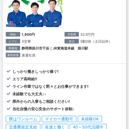
1,800円
32.9万円
時給
月収例
3交替
5勤2休（土日以外）
シフト
休日
静岡県掛川市千浜｜JR東海道本線 掛川駅
勤務地
派遣社員
雇用形態
しっかり働きしっかり稼ぐ!
エリア高時給!!
ライン作業ではなく黙々とお仕事ができます!
未経験でも大丈夫♪♪
県外からの入寮もご相談ください!
当社自慢の安心安全のサポート体制♪
寮はワンルーム
マイカー通勤可
未経験OK
交通費規定支給
友達と働く
40～50代活躍中