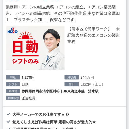
業務用エアコンの組立業務 エアコンの組立、エアコン部品製
造、ラインへの部品供給、その他不随作作業 主な作業は金属加
工、プラスチック加工、配管などです。
【清水区で簡単ワーク】 未
経験大歓迎のエアコンの製造
業務
1,270円
24.1万円
時給
月収例
日勤
5勤2休（土日）
シフト
休日
静岡県静岡市清水区村松｜JR東海道本線 清水駅
勤務地
派遣社員
雇用形態
大手メーカーでのお仕事です☆彡
覚えてしまえば作業は簡単!定着の高さが魅力的☆