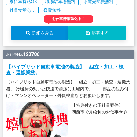
寮に車持込OK
職場駐車場無料
水道光熱費無料
社員食堂あり
寮費無料
お仕事情報強化中！
詳細をみる
応募する
123786
お仕事No.
【ハイブリッド自動車電池の製造】 組立・加工・検
査・運搬業務。
【ハイブリッド自動車電池の製造】 組立・加工・検査・運搬業
務。 冷暖房の効いた快適で清潔な工場内で、 部品の組み付
け・マシンオペレーター・外観検査などお願いします。
【特典付きの正社員案件】
湖西市で月給制のお仕事☆彡