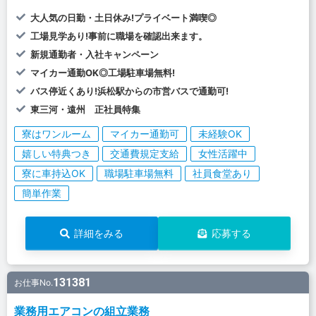
大人気の日勤・土日休み!プライベート満喫◎
工場見学あり!事前に職場を確認出来ます。
新規通勤者・入社キャンペーン
マイカー通勤OK◎工場駐車場無料!
バス停近くあり!浜松駅からの市営バスで通勤可!
東三河・遠州 正社員特集
寮はワンルーム
マイカー通勤可
未経験OK
嬉しい特典つき
交通費規定支給
女性活躍中
寮に車持込OK
職場駐車場無料
社員食堂あり
簡単作業
詳細をみる
応募する
131381
お仕事No.
業務用エアコンの組立業務