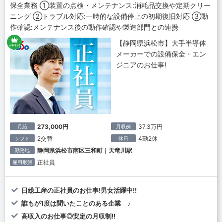
保全業務 ①装置の点検・メンテナンス:消耗品交換や定期クリー
ニング ②トラブル対応:一時的な設備停止の初期復旧対応 ③動
作確認:メンテナンス後の動作確認や製造部門との連携
【静岡県浜松市】大手半導体
メーカーでの設備保全・エン
ジニアのお仕事!
273,000円
37.3万円
月給
月収例
2交替
4勤2休
シフト
休日
静岡県浜松市南区三和町｜天竜川駅
勤務地
正社員
雇用形態
日総工産の正社員のお仕事!男女活躍中!!
誰もが1度は聞いたことのある企業 ♪
高収入のお仕事◎安定の月収制!!