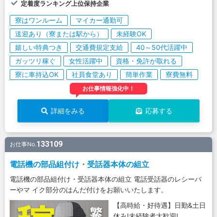
定着度ランキング上位保持企業
寮はワンルーム
マイカー通勤可
送迎あり（寮または駅から）
未経験OK
嬉しい特典つき
交通費規定支給
40～50代活躍中
ガッツリ稼ぐ
女性活躍中
資格・免許が取れる
寮に車持込OK
社員食堂あり
簡単作業
寮費無料
お仕事情報強化中！
詳細をみる
応募する
133109
お仕事No.
電話機の部品組付け・受話器本体の組立
電話機の部品組付け・受話器本体の組立 電話受話器のレシーバ
ーやマ イク部分のはんだ付けをお願いいたします。
【高時給・好待遇】日勤&土日
休み!未経験者大歓迎!