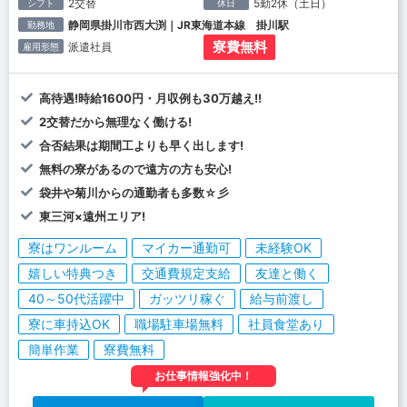
2交替
5勤2休（土日）
シフト
休日
静岡県掛川市西大渕｜JR東海道本線 掛川駅
勤務地
寮費無料
派遣社員
雇用形態
高待遇!時給1600円・月収例も30万越え!!
2交替だから無理なく働ける!
合否結果は期間工よりも早く出します!
無料の寮があるので遠方の方も安心!
袋井や菊川からの通勤者も多数☆彡
東三河×遠州エリア!
寮はワンルーム
マイカー通勤可
未経験OK
嬉しい特典つき
交通費規定支給
友達と働く
40～50代活躍中
ガッツリ稼ぐ
給与前渡し
寮に車持込OK
職場駐車場無料
社員食堂あり
簡単作業
寮費無料
お仕事情報強化中！