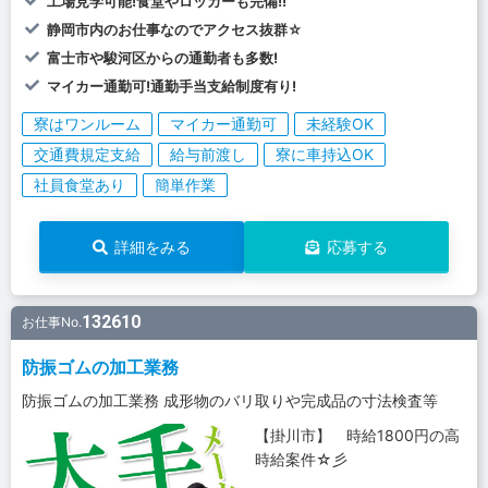
工場見学可能!食堂やロッカーも完備!!
静岡市内のお仕事なのでアクセス抜群☆
富士市や駿河区からの通勤者も多数!
マイカー通勤可!通勤手当支給制度有り!
寮はワンルーム
マイカー通勤可
未経験OK
交通費規定支給
給与前渡し
寮に車持込OK
社員食堂あり
簡単作業
詳細をみる
応募する
132610
お仕事No.
防振ゴムの加工業務
防振ゴムの加工業務 成形物のバリ取りや完成品の寸法検査等
【掛川市】 時給1800円の高
時給案件☆彡