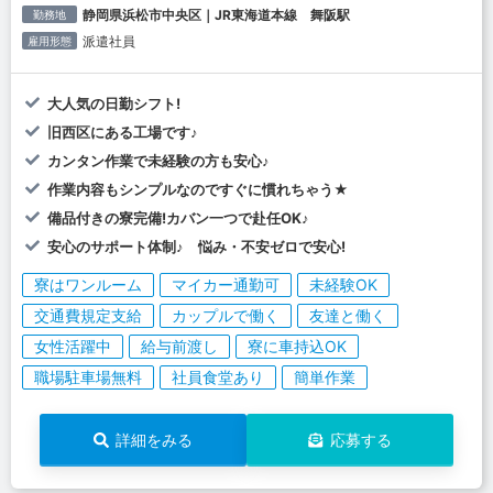
静岡県浜松市中央区｜JR東海道本線 舞阪駅
勤務地
派遣社員
雇用形態
大人気の日勤シフト!
旧西区にある工場です♪
カンタン作業で未経験の方も安心♪
作業内容もシンプルなのですぐに慣れちゃう★
備品付きの寮完備!カバン一つで赴任OK♪
安心のサポート体制♪ 悩み・不安ゼロで安心!
寮はワンルーム
マイカー通勤可
未経験OK
交通費規定支給
カップルで働く
友達と働く
女性活躍中
給与前渡し
寮に車持込OK
職場駐車場無料
社員食堂あり
簡単作業
詳細をみる
応募する