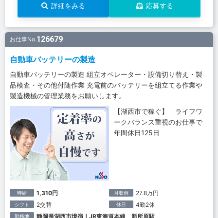
詳細をみる
応募する
126679
お仕事No.
自動車バッテリーの製造
自動車バッテリーの製造 組立オペレーター・設備切り替え・製
品検査・その他付随作業 充電前のバッテリーを組立てる作業や
製造機械の管理業務をお願いします。
【湖西市で稼ぐ】 ライフワ
ークバランス重視のお仕事で
年間休日125日
1,310円
27.8万円
時給
月収例
2交替
4勤2休
シフト
休日
静岡県湖西市境宿｜JR東海道本線 新所原駅
勤務地