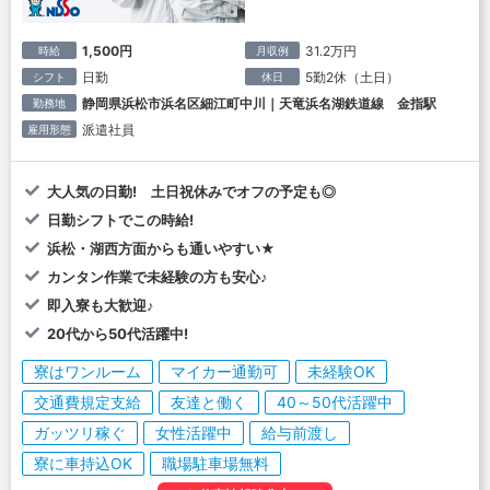
1,500円
31.2万円
時給
月収例
日勤
5勤2休（土日）
シフト
休日
静岡県浜松市浜名区細江町中川｜天竜浜名湖鉄道線 金指駅
勤務地
派遣社員
雇用形態
大人気の日勤! 土日祝休みでオフの予定も◎
日勤シフトでこの時給!
浜松・湖西方面からも通いやすい★
カンタン作業で未経験の方も安心♪
即入寮も大歓迎♪
20代から50代活躍中!
寮はワンルーム
マイカー通勤可
未経験OK
交通費規定支給
友達と働く
40～50代活躍中
ガッツリ稼ぐ
女性活躍中
給与前渡し
寮に車持込OK
職場駐車場無料