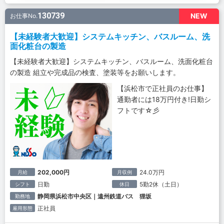
130739
NEW
お仕事No.
【未経験者大歓迎】システムキッチン、バスルーム、洗
面化粧台の製造
【未経験者大歓迎】システムキッチン、バスルーム、洗面化粧台
の製造 組立や完成品の検査、塗装等をお願いします。
【浜松市で正社員のお仕事】
通勤者には18万円付き!日勤シ
フトです☆彡
202,000円
24.0万円
月給
月収例
日勤
5勤2休（土日）
シフト
休日
静岡県浜松市中央区｜遠州鉄道バス 狸坂
勤務地
正社員
雇用形態