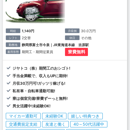
1,140円
30.0万円
時給
月収例
2交替
その他
シフト
休日
静岡県富士市今泉｜JR東海道本線 吉原駅
勤務地
寮費無料
期間工・期間従業員
雇用形態
ジヤトコ（株）期間工のおシゴト!
手当金満載で、収入もUPに期待!
月収30万円可!ガッツリ稼げる!
私有車・自転車通勤可能!
寮は個室完備!寮費ずーっと無料!
男女活躍中!未経験OK!
マイカー通勤可
未経験OK
嬉しい特典つき
交通費規定支給
友達と働く
40～50代活躍中