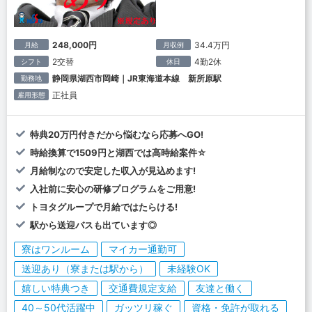
248,000円
34.4万円
月給
月収例
2交替
4勤2休
シフト
休日
静岡県湖西市岡崎｜JR東海道本線 新所原駅
勤務地
正社員
雇用形態
特典20万円付きだから悩むなら応募へGO!
時給換算で1509円と湖西では高時給案件☆
月給制なので安定した収入が見込めます!
入社前に安心の研修プログラムをご用意!
トヨタグループで月給ではたらける!
駅から送迎バスも出ています◎
寮はワンルーム
マイカー通勤可
送迎あり（寮または駅から）
未経験OK
嬉しい特典つき
交通費規定支給
友達と働く
40～50代活躍中
ガッツリ稼ぐ
資格・免許が取れる