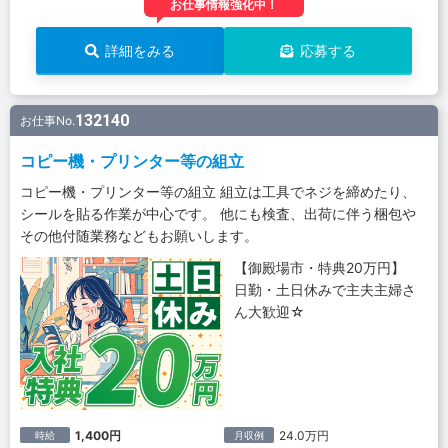
お仕事情報強化中！
詳細をみる
応募する
132140
お仕事No.
コピー機・プリンター等の組立
コピー機・プリンター等の組立 組立は工具でネジを締めたり、
シールを貼る作業が中心です。 他にも検査、出荷に伴う梱包や
その他付随業務などもお願いします。
【御殿場市・特典20万円】
日勤・土日休みで主夫主婦さ
ん大歓迎☆
1,400円
24.0万円
時給
月収例