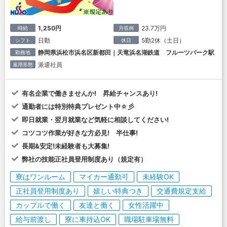
1,250円
23.7万円
時給
月収例
日勤
5勤2休（土日）
シフト
休日
静岡県浜松市浜名区新都田｜天竜浜名湖鉄道 フルーツパーク駅
勤務地
派遣社員
雇用形態
有名企業で働きませんか! 昇給チャンスあり!
通勤者には特別特典プレゼント中☆彡
即日就業・翌月就業など気軽に相談してください!
コツコツ作業が好きな方必見! 半仕事!
長期&安定!未経験者も大募集!
弊社の技能正社員登用制度あり（規定有）
寮はワンルーム
マイカー通勤可
未経験OK
正社員登用制度あり
嬉しい特典つき
交通費規定支給
カップルで働く
友達と働く
女性活躍中
給与前渡し
寮に車持込OK
職場駐車場無料