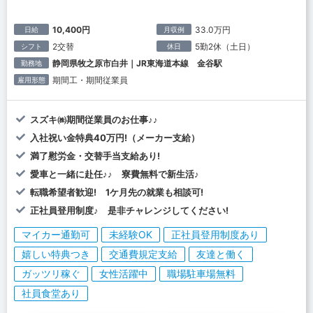
10,400円
33.0万円
日給
月収例
2交替
5勤2休（土日）
シフト
休日
静岡県牧之原市白井｜JR東海道本線 金谷駅
勤務地
期間工・期間従業員
雇用形態
スズキ㈱期間従業員のお仕事♪♪
入社祝い金特典40万円!（メーカー支給）
満了慰労金・交替手当支給あり!
愛車と一緒に赴任♪♪ 寮費無料で新生活♪
転職希望者歓迎! 1ケ月先の就業も相談可!
正社員登用制度♪ 是非チャレンジしてください!
マイカー通勤可
未経験OK
正社員登用制度あり
嬉しい特典つき
交通費規定支給
友達と働く
ガッツリ稼ぐ
女性活躍中
職場駐車場無料
社員食堂あり