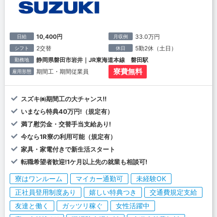
10,400円
33.0万円
日給
月収例
2交替
5勤2休（土日）
シフト
休日
静岡県磐田市岩井｜JR東海道本線 磐田駅
勤務地
寮費無料
期間工・期間従業員
雇用形態
スズキ㈱期間工の大チャンス!!
いまなら特典40万円!（規定有）
満了慰労金・交替手当支給あり!
今なら1R寮の利用可能（規定有）
家具・家電付きで新生活スタート
転職希望者歓迎!1ケ月以上先の就業も相談可!
寮はワンルーム
マイカー通勤可
未経験OK
正社員登用制度あり
嬉しい特典つき
交通費規定支給
友達と働く
ガッツリ稼ぐ
女性活躍中