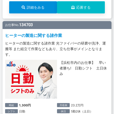
詳細をみる
応募する
134703
お仕事No.
ヒーターの製造に関する諸作業
ヒーターの製造に関する諸作業 光ファイバーの研磨や洗浄、運
搬等 また組立て作業などもあり、立ち仕事がメインとなりま
す。
【浜松市内のお仕事】 早い
者勝ち! 日勤シフト 土日休
み
1,300円
23.2万円
時給
月収例
日勤
5勤2休（土日）
シフト
休日