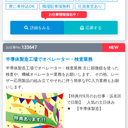
寮に車持込OK
職場駐車場無料
社員食堂あり
お仕事情報強化中！
詳細をみる
応募する
133647
NEW
お仕事No.
半導体製造工場でオペレーター・検査業務
半導体製造工場でオペレーター・検査業務 主に顕微鏡を使った
検査や、機械オペレーター業務をお願いします。 その他、レー
ザー応用製品の組み立てやそれに伴う簡単なPC入力業務もお願
いします。
【特典付9月のお仕事・浜名区
で日勤】 人気の土日休み
★ 【半導体製造】