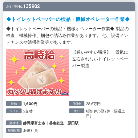
135902
お仕事No.
◆トイレットペーパーの検品・機械オペレーター作業◆
◆トイレットペーパーの検品・機械オペレーター作業◆ 製品の
検査、機械操作、梱包や詰込み作業があります。 他、設備メン
テナンスや清掃作業等があります。
【通いやすい職場】 景気に
左右されないトイレットペー
パー製造
1,600円
28.6万円
時給
月収例
2交替
6勤1休/5勤2休（隔週土
シフト
休日
日）
静岡県富士市｜岳南鉄道 原田駅
勤務地
派遣社員
雇用形態