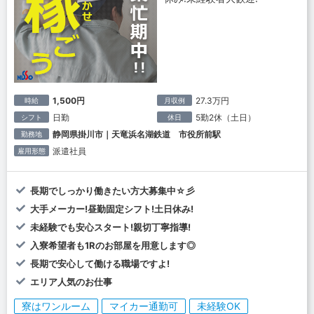
1,500円
27.3万円
時給
月収例
日勤
5勤2休（土日）
シフト
休日
静岡県掛川市｜天竜浜名湖鉄道 市役所前駅
勤務地
派遣社員
雇用形態
長期でしっかり働きたい方大募集中☆彡
大手メーカー!昼勤固定シフト!土日休み!
未経験でも安心スタート!親切丁寧指導!
入寮希望者も1Rのお部屋を用意します◎
長期で安心して働ける職場ですよ!
エリア人気のお仕事
寮はワンルーム
マイカー通勤可
未経験OK