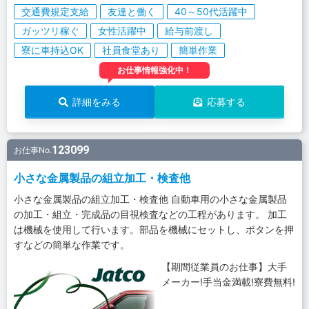
交通費規定支給
友達と働く
40～50代活躍中
ガッツリ稼ぐ
女性活躍中
給与前渡し
寮に車持込OK
社員食堂あり
簡単作業
お仕事情報強化中！
詳細をみる
応募する
123099
お仕事No.
小さな金属製品の組立加工・検査他
小さな金属製品の組立加工・検査他 自動車用の小さな金属製品
の加工・組立・完成品の目視検査などの工程があります。 加工
は機械を使用して行います。部品を機械にセットし、ボタンを押
すなどの簡単な作業です。
【期間従業員のお仕事】大手
メーカー!手当金満載!寮費無料!