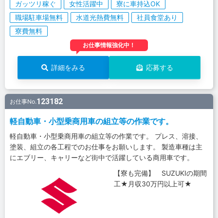
ガッツリ稼ぐ
女性活躍中
寮に車持込OK
職場駐車場無料
水道光熱費無料
社員食堂あり
寮費無料
お仕事情報強化中！
詳細をみる
応募する
123182
お仕事No.
軽自動車・小型乗商用車の組立等の作業です。
軽自動車・小型乗商用車の組立等の作業です。 プレス、溶接、
塗装、組立の各工程でのお仕事をお願いします。 製造車種は主
にエブリー、キャリーなど街中で活躍している商用車です。
【寮も完備】 SUZUKIの期間
工★月収30万円以上可★