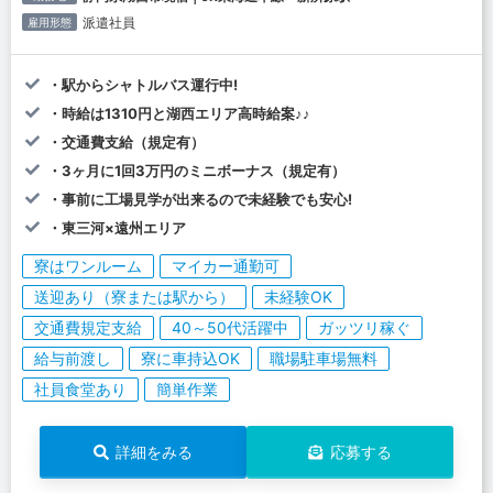
派遣社員
雇用形態
・駅からシャトルバス運行中!
・時給は1310円と湖西エリア高時給案♪♪
・交通費支給（規定有）
・3ヶ月に1回3万円のミニボーナス（規定有）
・事前に工場見学が出来るので未経験でも安心!
・東三河×遠州エリア
寮はワンルーム
マイカー通勤可
送迎あり（寮または駅から）
未経験OK
交通費規定支給
40～50代活躍中
ガッツリ稼ぐ
給与前渡し
寮に車持込OK
職場駐車場無料
社員食堂あり
簡単作業
詳細をみる
応募する