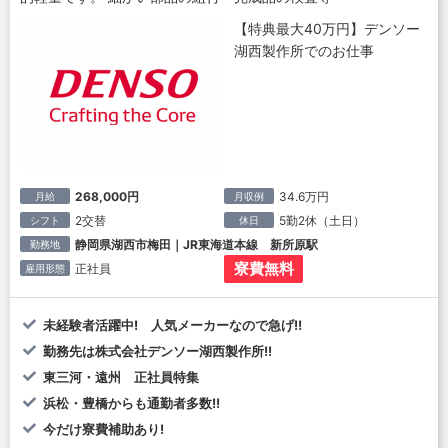
【特典最大40万円】デンソー
湖西製作所でのお仕事
268,000円
34.6万円
月給
月収例
2交替
5勤2休（土日）
シフト
休日
静岡県湖西市梅田｜JR東海道本線 新所原駅
勤務地
寮費無料
正社員
雇用形態
未経験者活躍中! 人気メーカーなので急げ!!
勤務先は株式会社デンソー湖西製作所!!
東三河・遠州 正社員特集
浜松・豊橋からも通勤者多数!!
今だけ寮費補助あり!