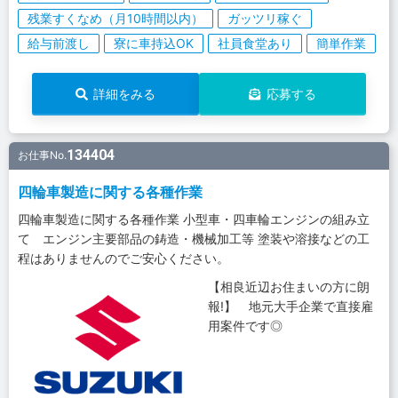
残業すくなめ（月10時間以内）
ガッツリ稼ぐ
給与前渡し
寮に車持込OK
社員食堂あり
簡単作業
詳細をみる
応募する
134404
お仕事No.
四輪車製造に関する各種作業
四輪車製造に関する各種作業 小型車・四車輪エンジンの組み立
て エンジン主要部品の鋳造・機械加工等 塗装や溶接などの工
程はありませんのでご安心ください。
【相良近辺お住まいの方に朗
報!】 地元大手企業で直接雇
用案件です◎