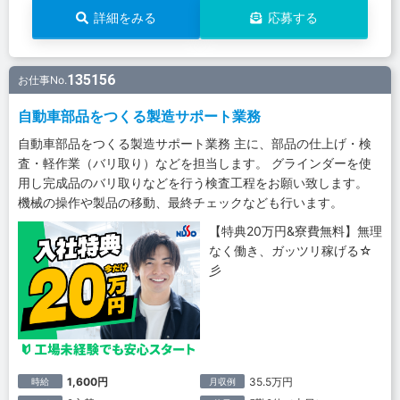
詳細をみる
応募する
135156
お仕事No.
自動車部品をつくる製造サポート業務
自動車部品をつくる製造サポート業務 主に、部品の仕上げ・検
査・軽作業（バリ取り）などを担当します。 グラインダーを使
用し完成品のバリ取りなどを行う検査工程をお願い致します。
機械の操作や製品の移動、最終チェックなども行います。
【特典20万円&寮費無料】無理
なく働き、ガッツリ稼げる☆
彡
1,600円
35.5万円
時給
月収例