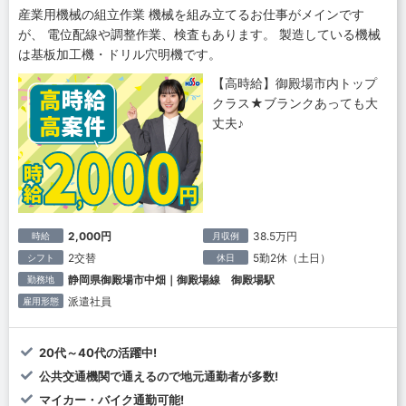
産業用機械の組立作業 機械を組み立てるお仕事がメインです
が、 電位配線や調整作業、検査もあります。 製造している機械
は基板加工機・ドリル穴明機です。
【高時給】御殿場市内トップ
クラス★ブランクあっても大
丈夫♪
2,000円
38.5万円
時給
月収例
2交替
5勤2休（土日）
シフト
休日
静岡県御殿場市中畑｜御殿場線 御殿場駅
勤務地
派遣社員
雇用形態
20代～40代の活躍中!
公共交通機関で通えるので地元通勤者が多数!
マイカー・バイク通勤可能!