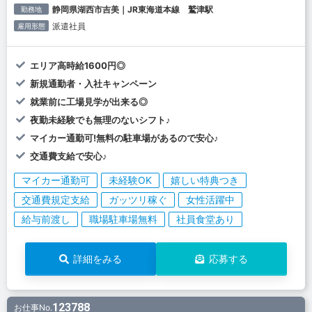
静岡県湖西市吉美｜JR東海道本線 鷲津駅
勤務地
派遣社員
雇用形態
エリア高時給1600円◎
新規通勤者・入社キャンペーン
就業前に工場見学が出来る◎
夜勤未経験でも無理のないシフト♪
マイカー通勤可!無料の駐車場があるので安心♪
交通費支給で安心♪
マイカー通勤可
未経験OK
嬉しい特典つき
交通費規定支給
ガッツリ稼ぐ
女性活躍中
給与前渡し
職場駐車場無料
社員食堂あり
詳細をみる
応募する
123788
お仕事No.