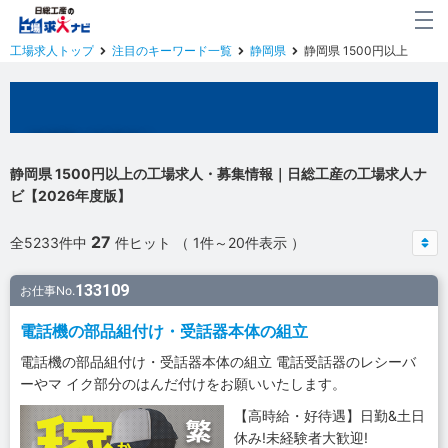
工場求人トップ
注目のキーワード一覧
静岡県
静岡県 1500円以上
静岡県の工場求人
静岡県 1500円以上の工場求人・募集情報｜日総工産の工場求人ナ
ビ【2026年度版】
27
全5233件中
件ヒット （ 1件～20件表示 ）
133109
お仕事No.
電話機の部品組付け・受話器本体の組立
電話機の部品組付け・受話器本体の組立 電話受話器のレシーバ
ーやマ イク部分のはんだ付けをお願いいたします。
【高時給・好待遇】日勤&土日
休み!未経験者大歓迎!