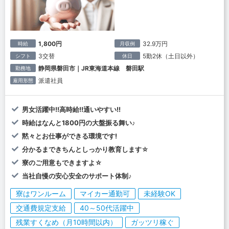
1,800円
32.9万円
時給
月収例
3交替
5勤2休（土日以外）
シフト
休日
静岡県磐田市｜JR東海道本線 磐田駅
勤務地
派遣社員
雇用形態
男女活躍中!!高時給!!通いやすい!!
時給はなんと1800円の大盤振る舞い♪
黙々とお仕事ができる環境です!
分かるまできちんとしっかり教育します☆
寮のご用意もできますよ☆
当社自慢の安心安全のサポート体制♪
寮はワンルーム
マイカー通勤可
未経験OK
交通費規定支給
40～50代活躍中
残業すくなめ（月10時間以内）
ガッツリ稼ぐ