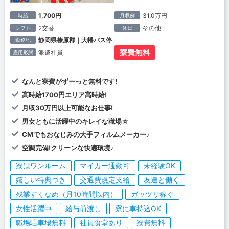
1,700円
31.0万円
時給
月収例
2交替
その他
シフト
休日
静岡県榛原郡｜大幡バス停
勤務地
寮費無料
派遣社員
雇用形態
なんと寮費がずーっと無料です!
高時給1700円エリア高時給!
月収30万円以上可能なお仕事!
男女ともに活躍中のキレイな職場☆
CMでもおなじみの大手フィルムメーカー♪
空調完備!クリーンな快適環境♪
寮はワンルーム
マイカー通勤可
未経験OK
嬉しい特典つき
交通費規定支給
友達と働く
残業すくなめ（月10時間以内）
ガッツリ稼ぐ
女性活躍中
給与前渡し
寮に車持込OK
職場駐車場無料
社員食堂あり
寮費無料