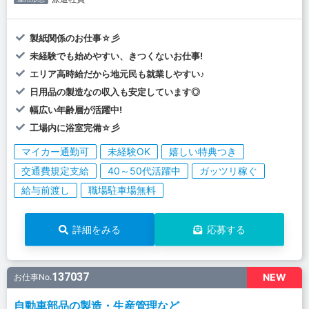
製紙関係のお仕事☆彡
未経験でも始めやすい、きつくないお仕事!
エリア高時給だから地元民も就業しやすい♪
日用品の製造なの収入も安定しています◎
幅広い年齢層が活躍中!
工場内に浴室完備☆彡
マイカー通勤可
未経験OK
嬉しい特典つき
交通費規定支給
40～50代活躍中
ガッツリ稼ぐ
給与前渡し
職場駐車場無料
詳細をみる
応募する
137037
NEW
お仕事No.
自動車部品の製造・生産管理など