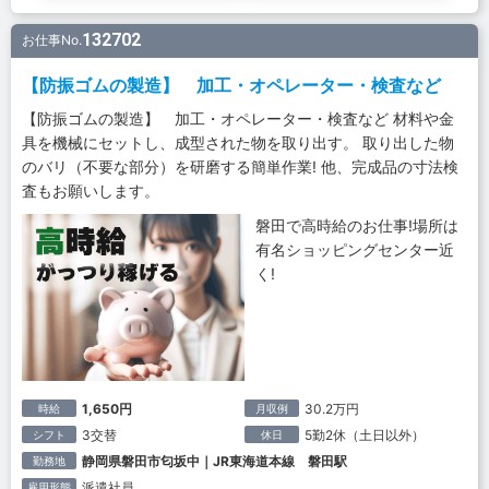
132702
お仕事No.
【防振ゴムの製造】 加工・オペレーター・検査など
【防振ゴムの製造】 加工・オペレーター・検査など 材料や金
具を機械にセットし、成型された物を取り出す。 取り出した物
のバリ（不要な部分）を研磨する簡単作業! 他、完成品の寸法検
査もお願いします。
磐田で高時給のお仕事!場所は
有名ショッピングセンター近
く!
1,650円
30.2万円
時給
月収例
3交替
5勤2休（土日以外）
シフト
休日
静岡県磐田市匂坂中｜JR東海道本線 磐田駅
勤務地
派遣社員
雇用形態