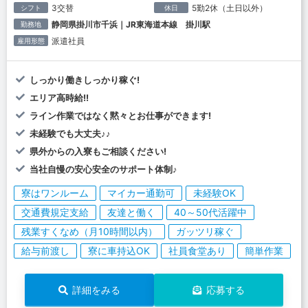
3交替
5勤2休（土日以外）
シフト
休日
静岡県掛川市千浜｜JR東海道本線 掛川駅
勤務地
派遣社員
雇用形態
しっかり働きしっかり稼ぐ!
エリア高時給!!
ライン作業ではなく黙々とお仕事ができます!
未経験でも大丈夫♪♪
県外からの入寮もご相談ください!
当社自慢の安心安全のサポート体制♪
寮はワンルーム
マイカー通勤可
未経験OK
交通費規定支給
友達と働く
40～50代活躍中
残業すくなめ（月10時間以内）
ガッツリ稼ぐ
給与前渡し
寮に車持込OK
社員食堂あり
簡単作業
詳細をみる
応募する