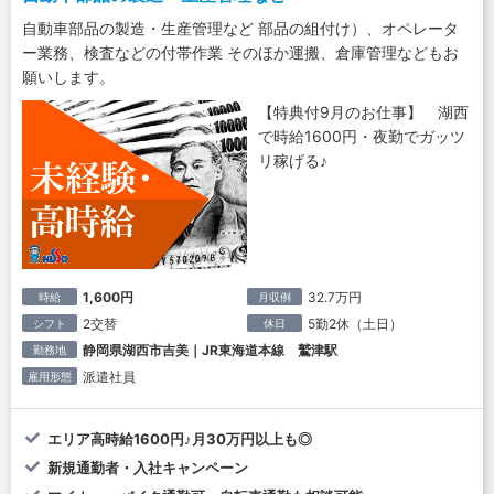
自動車部品の製造・生産管理など 部品の組付け）、オペレータ
ー業務、検査などの付帯作業 そのほか運搬、倉庫管理などもお
願いします。
【特典付9月のお仕事】 湖西
で時給1600円・夜勤でガッツ
リ稼げる♪
1,600円
32.7万円
時給
月収例
2交替
5勤2休（土日）
シフト
休日
静岡県湖西市吉美｜JR東海道本線 鷲津駅
勤務地
派遣社員
雇用形態
エリア高時給1600円♪月30万円以上も◎
新規通勤者・入社キャンペーン