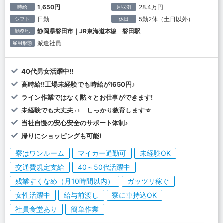
1,650円
28.4万円
時給
月収例
日勤
5勤2休（土日以外）
シフト
休日
静岡県磐田市｜JR東海道本線 磐田駅
勤務地
派遣社員
雇用形態
40代男女活躍中!!
高時給!!工場未経験でも時給が1650円♪
ライン作業ではなく黙々とお仕事ができます!
未経験でも大丈夫♪♪ しっかり教育します☆
当社自慢の安心安全のサポート体制♪
帰りにショッピングも可能!
寮はワンルーム
マイカー通勤可
未経験OK
交通費規定支給
40～50代活躍中
残業すくなめ（月10時間以内）
ガッツリ稼ぐ
女性活躍中
給与前渡し
寮に車持込OK
社員食堂あり
簡単作業