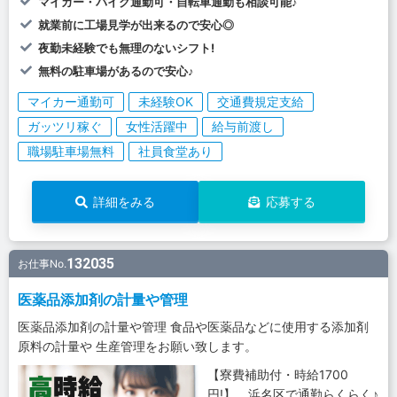
マイカー・バイク通勤可・自転車通勤も相談可能♪
就業前に工場見学が出来るので安心◎
夜勤未経験でも無理のないシフト!
無料の駐車場があるので安心♪
マイカー通勤可
未経験OK
交通費規定支給
ガッツリ稼ぐ
女性活躍中
給与前渡し
職場駐車場無料
社員食堂あり
詳細をみる
応募する
132035
お仕事No.
医薬品添加剤の計量や管理
医薬品添加剤の計量や管理 食品や医薬品などに使用する添加剤
原料の計量や 生産管理をお願い致します。
【寮費補助付・時給1700
円!】 浜名区で通勤らくらく♪