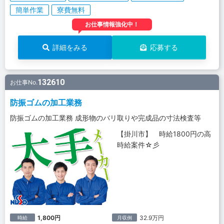
簡単作業
寮費無料
お仕事情報強化中！
詳細をみる
応募する
132610
お仕事No.
防振ゴムの加工業務
防振ゴムの加工業務 成形物のバリ取りや完成品の寸法検査等
【掛川市】 時給1800円の高
時給案件☆彡
1,800円
32.9万円
時給
月収例