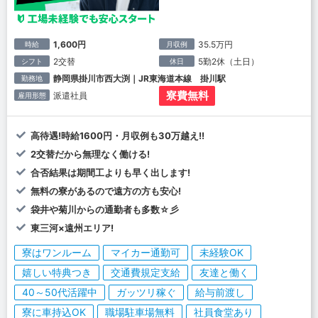
1,600円
35.5万円
時給
月収例
2交替
5勤2休（土日）
シフト
休日
静岡県掛川市西大渕｜JR東海道本線 掛川駅
勤務地
寮費無料
派遣社員
雇用形態
高待遇!時給1600円・月収例も30万越え!!
2交替だから無理なく働ける!
合否結果は期間工よりも早く出します!
無料の寮があるので遠方の方も安心!
袋井や菊川からの通勤者も多数☆彡
東三河×遠州エリア!
寮はワンルーム
マイカー通勤可
未経験OK
嬉しい特典つき
交通費規定支給
友達と働く
40～50代活躍中
ガッツリ稼ぐ
給与前渡し
寮に車持込OK
職場駐車場無料
社員食堂あり