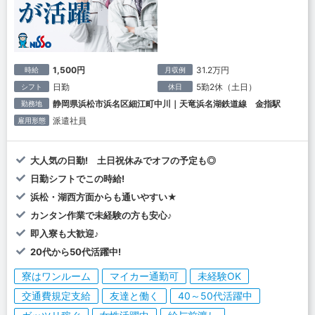
1,500円
31.2万円
時給
月収例
日勤
5勤2休（土日）
シフト
休日
静岡県浜松市浜名区細江町中川｜天竜浜名湖鉄道線 金指駅
勤務地
派遣社員
雇用形態
大人気の日勤! 土日祝休みでオフの予定も◎
日勤シフトでこの時給!
浜松・湖西方面からも通いやすい★
カンタン作業で未経験の方も安心♪
即入寮も大歓迎♪
20代から50代活躍中!
寮はワンルーム
マイカー通勤可
未経験OK
交通費規定支給
友達と働く
40～50代活躍中