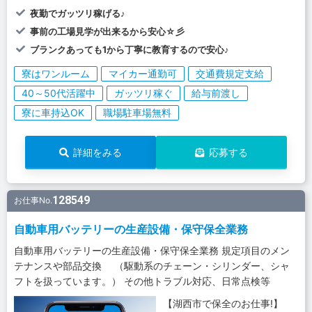
夜勤でガッツリ稼げる♪
事前の工場見学が出来るから安心☆彡
ブランクあっても1から丁寧に教育するので安心♪
寮はワンルーム
マイカー通勤可
交通費規定支給
40～50代活躍中
ガッツリ稼ぐ
給与前渡し
寮に車持込OK
職場駐車場無料
詳細をみる
応募する
128549
お仕事No.
自動車用バッテリーの生産設備・保守保全業務
自動車用バッテリーの生産設備・保守保全業務 規定項目のメン
テナンスや部品交換 （駆動系のチェーン・シリンダー、シャ
フトを扱っています。） その他トラブル対応、日常点検等
【湖西市で保全のお仕事!】