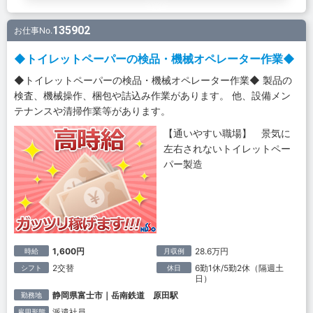
135902
お仕事No.
◆トイレットペーパーの検品・機械オペレーター作業◆
◆トイレットペーパーの検品・機械オペレーター作業◆ 製品の
検査、機械操作、梱包や詰込み作業があります。 他、設備メン
テナンスや清掃作業等があります。
【通いやすい職場】 景気に
左右されないトイレットペー
パー製造
1,600円
28.6万円
時給
月収例
2交替
6勤1休/5勤2休（隔週土
シフト
休日
日）
静岡県富士市｜岳南鉄道 原田駅
勤務地
派遣社員
雇用形態