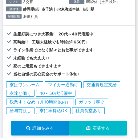
3交替
5勤2休（土日以外）
シフト
休日
静岡県掛川市千浜｜JR東海道本線 掛川駅
勤務地
派遣社員
雇用形態
生産好調につき大募集! 20代～40代活躍中!
高時給!! 工場未経験でも時給が1650円♪
ライン作業ではなく黙々とお仕事ができます!
未経験でも大丈夫♪♪
寮のご用意もできますよ☆
当社自慢の安心安全のサポート体制♪
寮はワンルーム
マイカー通勤可
交通費規定支給
友達と働く
40～50代活躍中
残業すくなめ（月10時間以内）
ガッツリ稼ぐ
給与前渡し
寮に車持込OK
社員食堂あり
詳細をみる
応募する