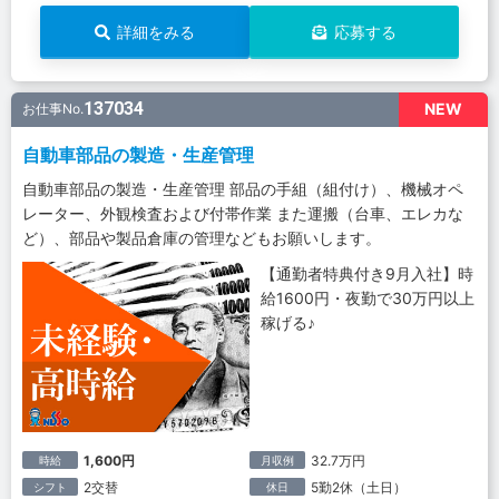
詳細をみる
応募する
137034
NEW
お仕事No.
自動車部品の製造・生産管理
自動車部品の製造・生産管理 部品の手組（組付け）、機械オペ
レーター、外観検査および付帯作業 また運搬（台車、エレカな
ど）、部品や製品倉庫の管理などもお願いします。
【通勤者特典付き9月入社】時
給1600円・夜勤で30万円以上
稼げる♪
1,600円
32.7万円
時給
月収例
2交替
5勤2休（土日）
シフト
休日