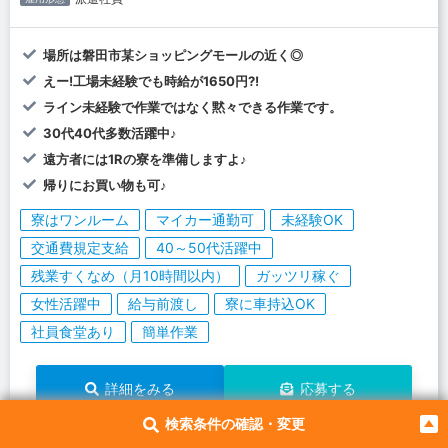
場所は磐田市某ショッピングモールの近く◎
えー!工場未経験でも時給が1650円?!
ライン未経験で作業ではなく黙々できる作業です。
30代40代多数活躍中♪
遠方者には1Rの寮を準備しますよ♪
帰りにお買い物も可♪
寮はワンルーム
マイカー通勤可
未経験OK
交通費規定支給
40～50代活躍中
残業すくなめ（月10時間以内）
ガッツリ稼ぐ
女性活躍中
給与前渡し
寮に車持込OK
社員食堂あり
簡単作業
詳細をみる
応募する
検索条件の確認・変更