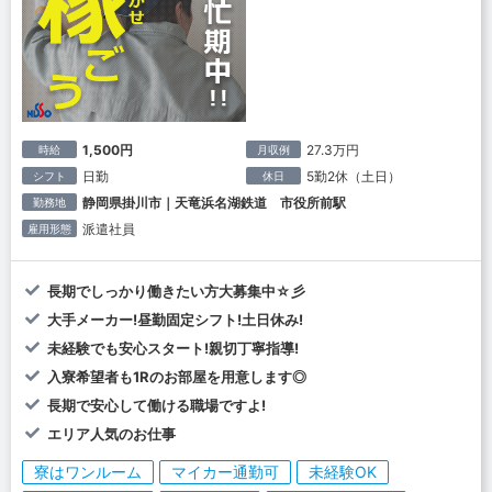
1,500円
27.3万円
時給
月収例
日勤
5勤2休（土日）
シフト
休日
静岡県掛川市｜天竜浜名湖鉄道 市役所前駅
勤務地
派遣社員
雇用形態
長期でしっかり働きたい方大募集中☆彡
大手メーカー!昼勤固定シフト!土日休み!
未経験でも安心スタート!親切丁寧指導!
入寮希望者も1Rのお部屋を用意します◎
長期で安心して働ける職場ですよ!
エリア人気のお仕事
寮はワンルーム
マイカー通勤可
未経験OK