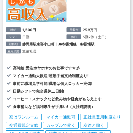
1,500円
25.8万円
時給
月収例
日勤
5勤2休（土日）
シフト
休日
静岡県駿東郡小山町｜JR御殿場線 御殿場駅
勤務地
派遣社員
雇用形態
高時給!受注ホヤホヤのお仕事です☆彡
マイカー通勤大歓迎!通勤手当支給制度あり!
事前に職場見学可能!職場は個人ロッカー完備!
日勤シフトで完全週休二日制!
コーヒー・スナックなど飲み物や軽食がもらえます
食事補助など福利厚生が手厚い!（入社時説明）
寮はワンルーム
マイカー通勤可
正社員登用制度あり
交通費規定支給
カップルで働く
友達と働く