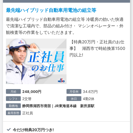
最先端ハイブリッド自動車用電池の組立等
最先端ハイブリッド自動車用電池の組立等 冷暖房の効いた快適
で清潔な工場内で、部品の組み付け・ マシンオペレーター・外
観検査等の作業をしていただきます。
【特典20万円・正社員のお仕
事】 湖西市で時給換算1500
円以上!
248,000円
34.6万円
月給
月収例
2交替
4勤2休
シフト
休日
静岡県湖西市境宿｜JR東海道本線 新所原駅
勤務地
正社員
雇用形態
今だけ特典20万円つき!