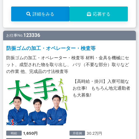
詳細をみる
応募する
123336
お仕事No.
防振ゴムの加工・オペレーター・検査等
防振ゴムの加工・オペレーター・検査等 材料・金具を機械にセ
ット、成型された物を取り出し、 バリ（不要な部分）取りなど
の作業 他、完成品の寸法検査等
【高時給・掛川】入寮可能な
お仕事! もちろん地元通勤者
も大募集!
1,650円
30.2万円
時給
月収例