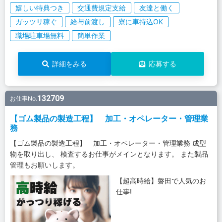
嬉しい特典つき
交通費規定支給
友達と働く
ガッツリ稼ぐ
給与前渡し
寮に車持込OK
職場駐車場無料
簡単作業
詳細をみる
応募する
132709
お仕事No.
【ゴム製品の製造工程】 加工・オペレーター・管理業
務
【ゴム製品の製造工程】 加工・オペレーター・管理業務 成型
物を取り出し、 検査するお仕事がメインとなります。 また製品
管理もお願いします。
【超高時給】磐田で人気のお
仕事!