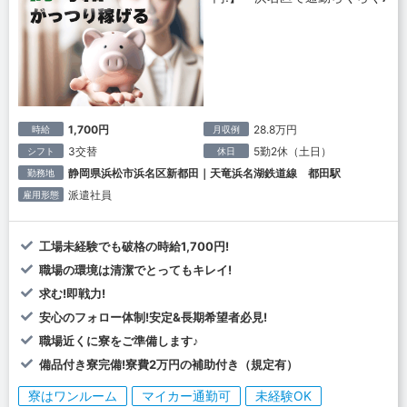
1,700円
28.8万円
時給
月収例
3交替
5勤2休（土日）
シフト
休日
静岡県浜松市浜名区新都田｜天竜浜名湖鉄道線 都田駅
勤務地
派遣社員
雇用形態
工場未経験でも破格の時給1,700円!
職場の環境は清潔でとってもキレイ!
求む!即戦力!
安心のフォロー体制!安定&長期希望者必見!
職場近くに寮をご準備します♪
備品付き寮完備!寮費2万円の補助付き（規定有）
寮はワンルーム
マイカー通勤可
未経験OK