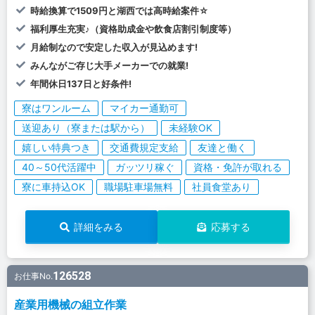
時給換算で1509円と湖西では高時給案件☆
福利厚生充実♪（資格助成金や飲食店割引制度等）
月給制なので安定した収入が見込めます!
みんながご存じ大手メーカーでの就業!
年間休日137日と好条件!
寮はワンルーム
マイカー通勤可
送迎あり（寮または駅から）
未経験OK
嬉しい特典つき
交通費規定支給
友達と働く
40～50代活躍中
ガッツリ稼ぐ
資格・免許が取れる
寮に車持込OK
職場駐車場無料
社員食堂あり
詳細をみる
応募する
126528
お仕事No.
産業用機械の組立作業