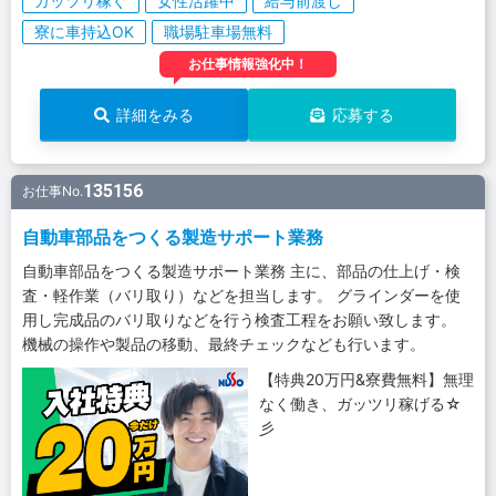
ガッツリ稼ぐ
女性活躍中
給与前渡し
寮に車持込OK
職場駐車場無料
お仕事情報強化中！
詳細をみる
応募する
135156
お仕事No.
自動車部品をつくる製造サポート業務
自動車部品をつくる製造サポート業務 主に、部品の仕上げ・検
査・軽作業（バリ取り）などを担当します。 グラインダーを使
用し完成品のバリ取りなどを行う検査工程をお願い致します。
機械の操作や製品の移動、最終チェックなども行います。
【特典20万円&寮費無料】無理
なく働き、ガッツリ稼げる☆
彡