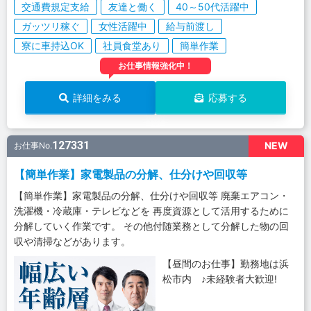
交通費規定支給
友達と働く
40～50代活躍中
ガッツリ稼ぐ
女性活躍中
給与前渡し
寮に車持込OK
社員食堂あり
簡単作業
お仕事情報強化中！
詳細をみる
応募する
127331
NEW
お仕事No.
【簡単作業】家電製品の分解、仕分けや回収等
【簡単作業】家電製品の分解、仕分けや回収等 廃棄エアコン・
洗濯機・冷蔵庫・テレビなどを 再度資源として活用するために
分解していく作業です。 その他付随業務として分解した物の回
収や清掃などがあります。
【昼間のお仕事】勤務地は浜
松市内 ♪未経験者大歓迎!