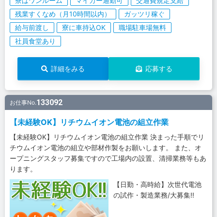
寮はワンルーム
マイカー通勤可
交通費規定支給
残業すくなめ（月10時間以内）
ガッツリ稼ぐ
給与前渡し
寮に車持込OK
職場駐車場無料
社員食堂あり
詳細をみる
応募する
133092
お仕事No.
【未経験OK】リチウムイオン電池の組立作業
【未経験OK】リチウムイオン電池の組立作業 決まった手順でリ
チウムイオン電池の組立や部材作製をお願いします。 また、オ
ープニングスタッフ募集ですので工場内の設置、清掃業務等もあ
ります。
【日勤・高時給】次世代電池
の試作・製造業務/大募集!!