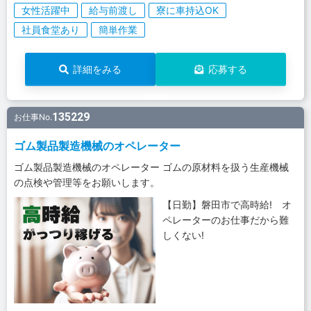
女性活躍中
給与前渡し
寮に車持込OK
社員食堂あり
簡単作業
詳細をみる
応募する
135229
お仕事No.
ゴム製品製造機械のオペレーター
ゴム製品製造機械のオペレーター ゴムの原材料を扱う生産機械
の点検や管理等をお願いします。
【日勤】磐田市で高時給! オ
ペレーターのお仕事だから難
しくない!