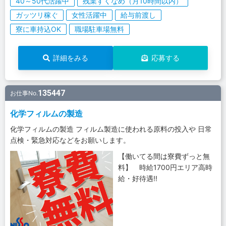
40～50代活躍中
残業すくなめ（月10時間以内）
ガッツリ稼ぐ
女性活躍中
給与前渡し
寮に車持込OK
職場駐車場無料
詳細をみる
応募する
135447
お仕事No.
化学フィルムの製造
化学フィルムの製造 フィルム製造に使われる原料の投入や 日常
点検・緊急対応などをお願いします。
【働いてる間は寮費ずっと無
料】 時給1700円エリア高時
給・好待遇!!