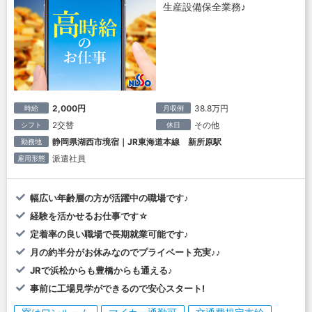
生産設備保全業務♪
2,000円
38.8万円
時給
月収例
2交替
その他
シフト
休日
静岡県湖西市境宿｜JR東海道本線 新所原駅
勤務地
派遣社員
雇用形態
幅広い年齢層の方が活躍中の職場です♪
経験を活かせるお仕事です☆
定着率の良い職場で長期就業可能です♪
月の約半分がお休みなのでプライベート充実♪♪
JRで浜松からも豊橋からも通える♪
事前に工場見学ができるので安心スタート!