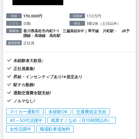
170,000円
17.0万円
月給
月収例
日勤
5勤2休（土日以外）
シフト
休日
香川県高松市内町7-1 三越高松B1F｜琴平線 片町駅・ JR予
勤務地
讃線・高徳線 高松駅
正社員
雇用形態
未経験者大歓迎♪
正社員募集!
昇給・インセンティブあり!※規定あり
駅チカ勤務!
通勤交通費全額支給!
ノルマなし!
マイカー通勤可
未経験OK
交通費規定支給
40～50代活躍中
残業すくなめ（月10時間以内）
女性活躍中
職場駐車場無料