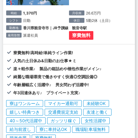
1,370円
26.6万円
時給
月収例
日勤
5勤2休（土日）
シフト
休日
香川県観音寺市｜JR予讃線 観音寺駅
勤務地
寮費無料
派遣社員
雇用形態
寮費無料!高時給!単純ライン作業!
人気の土日休み&日勤のお仕事★ミ
楽々軽作業♪ 製品の箱詰めや梱包作業がメイン♪
綺麗な職場環境で働きやすく快適◎空調設備◎
年齢層幅広く活躍中♪ 男女問わず活躍中!
年3回連休あり♪ プライベート充実♪
寮はワンルーム
マイカー通勤可
未経験OK
嬉しい特典つき
交通費規定支給
友達と働く
40～50代活躍中
ガッツリ稼ぐ
女性活躍中
給与前渡し
寮に車持込OK
職場駐車場無料
簡単作業
寮費無料