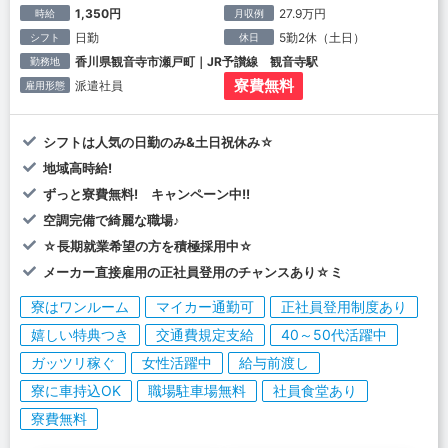
1,350円
27.9万円
時給
月収例
日勤
5勤2休（土日）
シフト
休日
香川県観音寺市瀬戸町｜JR予讃線 観音寺駅
勤務地
寮費無料
派遣社員
雇用形態
シフトは人気の日勤のみ&土日祝休み☆
地域高時給!
ずっと寮費無料! キャンペーン中!!
空調完備で綺麗な職場♪
☆長期就業希望の方を積極採用中☆
メーカー直接雇用の正社員登用のチャンスあり☆ミ
寮はワンルーム
マイカー通勤可
正社員登用制度あり
嬉しい特典つき
交通費規定支給
40～50代活躍中
ガッツリ稼ぐ
女性活躍中
給与前渡し
寮に車持込OK
職場駐車場無料
社員食堂あり
寮費無料