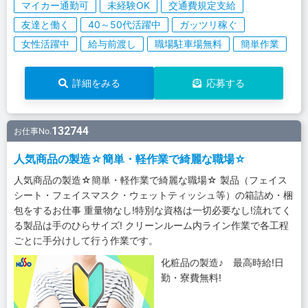
マイカー通勤可
未経験OK
交通費規定支給
友達と働く
40～50代活躍中
ガッツリ稼ぐ
女性活躍中
給与前渡し
職場駐車場無料
簡単作業
詳細をみる
応募する
132744
お仕事No.
人気商品の製造☆簡単・軽作業で綺麗な職場☆
人気商品の製造☆簡単・軽作業で綺麗な職場☆ 製品（フェイス
シート・フェイスマスク・ウェットティッシュ等）の箱詰め・梱
包をするお仕事 重量物なし!特別な資格は一切必要なし!流れてく
る製品は手のひらサイズ! クリーンルーム内ライン作業で各工程
ごとに手分けして行う作業です。
化粧品の製造♪ 最高時給!日
勤・寮費無料!