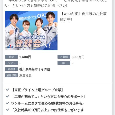
い」といった方も気軽にご応募下さい!
【web面接】香川県のお仕事
紹介中!
1,600円
30.8万円
時給
月収例
-
-
シフト
休日
香川県高松市｜その他
勤務地
派遣社員
雇用形態
【東証プライム上場グループ企業】
「工場が初めて…」という方にも安心のサポート!
ワンルームにタダで住める!寮費無料のお仕事も♪
「入社特典100万円以上」のお仕事もございます