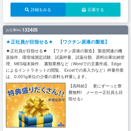
詳細をみる
応募する
132405
お仕事No.
★正社員が目指せる★ 【ワクチン原液の製造】
★正社員が目指せる★ 【ワクチン原液の製造】 製造関連の機
器操作、環境域測定試験、試薬秤量、試薬分類、原料出庫出納管
理、MES端末操作、 書類業務など（Wordでの文書作成、Edge
によるイントラネットの閲覧、 Excelでの表入力など）秤量作業
は、0.001g単位の少量の原料も秤量します。
【高時給】 更にずーっと寮
費無料! メーカー正社員も目
指せる♪