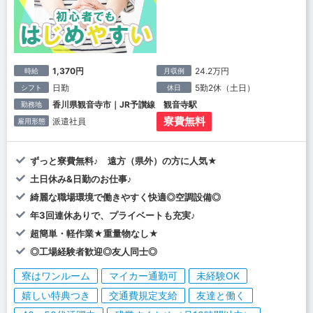
1,370円
24.2万円
時給
月収例
日勤
5勤2休（土日）
シフト
休日
香川県観音寺市｜JR予讃線 観音寺駅
勤務地
寮費無料
派遣社員
雇用形態
ずっと寮費無料♪ 遠方（県外）の方に人気★
土日休み&日勤のお仕事♪
綺麗な職場環境で働きやすく快適◎空調設備◎
年3回連休ありで、プライベートも充実♪
超簡単・軽作業★重量物なし★
◎工場経験者歓迎◎友人同士◎
寮はワンルーム
マイカー通勤可
未経験OK
嬉しい特典つき
交通費規定支給
友達と働く