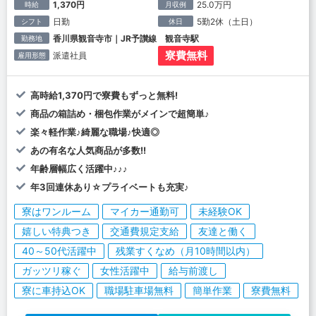
1,370円
25.0万円
時給
月収例
日勤
5勤2休（土日）
シフト
休日
香川県観音寺市｜JR予讃線 観音寺駅
勤務地
寮費無料
派遣社員
雇用形態
高時給1,370円で寮費もずっと無料!
商品の箱詰め・梱包作業がメインで超簡単♪
楽々軽作業♪綺麗な職場♪快適◎
あの有名な人気商品が多数!!
年齢層幅広く活躍中♪♪♪
年3回連休あり☆プライベートも充実♪
寮はワンルーム
マイカー通勤可
未経験OK
嬉しい特典つき
交通費規定支給
友達と働く
40～50代活躍中
残業すくなめ（月10時間以内）
ガッツリ稼ぐ
女性活躍中
給与前渡し
寮に車持込OK
職場駐車場無料
簡単作業
寮費無料