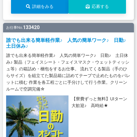
詳細をみる
応募する
133420
お仕事No.
誰でも出来る簡単軽作業♪ 人気の簡単ワーク♪ 日勤♪
土日休み♪
誰でも出来る簡単軽作業♪ 人気の簡単ワーク♪ 日勤♪ 土日休
み♪ 製品（フェイスシート・フェイスマスク・ウェットティッシ
ュ等）の箱詰め・梱包をするお仕事。 流れてくる製品（手のひ
らサイズ）を組立てた製品箱に詰めてテープで止めたものをパレ
ットに積む 作業を各工程ごとに手分けして行う作業。クリーン
ルームで空調完備☆
【寮費ずっと無料】UIターン
大歓迎♪ 高時給★