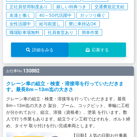
正社員登用制度あり
嬉しい特典つき
交通費規定支給
友達と働く
40～50代活躍中
ガッツリ稼ぐ
女性活躍中
給与前渡し
寮に車持込OK
職場駐車場無料
社員食堂あり
簡単作業
詳細をみる
応募する
130882
お仕事No.
クレーン車の組立・検査・溶接等を行っていただきま
す。最長8m～13m迄の大きさ
クレーン車の組立・検査・溶接等を行っていただきます。最長
8m～13m迄の大きさ 架台、ブーム、コックピット、車輪に工程
が分かれており、組立、溶接（資格者）、塗装 を行います。数
人で行う作業もあります。組立ライン工程ではそれを、ボルト締
め、タイヤ 取り付けを行い完成車両とします。
【日勤】人気の日勤お仕事募