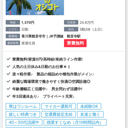
1,370円
24.6万円
時給
月収例
日勤
5勤2休（土日）
シフト
休日
香川県観音寺市｜JR予讃線 観音寺駅
勤務地
寮費無料
派遣社員
雇用形態
寮費無料!家賃0円!高時給!単純ライン作業!
人気の土日休み&日勤のお仕事★ミ
楽々軽作業♪ 製品の箱詰めや梱包作業がメイン♪
綺麗な職場環境で働きやすく快適◎空調設備◎
年齢層幅広く活躍中♪ 男女問わず活躍中!
年3回連休あり♪ プライベート充実♪
寮はワンルーム
マイカー通勤可
未経験OK
嬉しい特典つき
交通費規定支給
友達と働く
40～50代活躍中
残業すくなめ（月10時間以内）