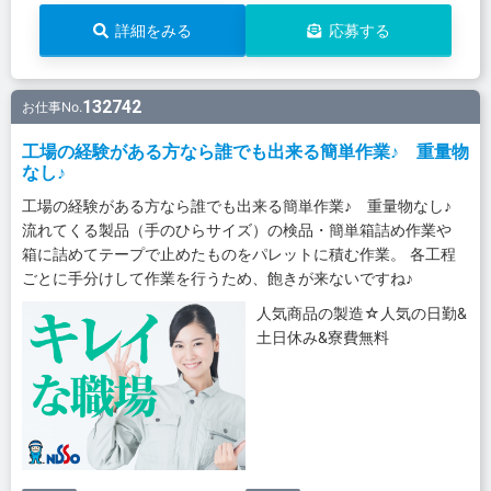
詳細をみる
応募する
132742
お仕事No.
工場の経験がある方なら誰でも出来る簡単作業♪ 重量物
なし♪
工場の経験がある方なら誰でも出来る簡単作業♪ 重量物なし♪
流れてくる製品（手のひらサイズ）の検品・簡単箱詰め作業や
箱に詰めてテープで止めたものをパレットに積む作業。 各工程
ごとに手分けして作業を行うため、飽きが来ないですね♪
人気商品の製造☆人気の日勤&
土日休み&寮費無料