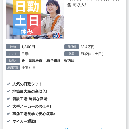
集!高収入!
1,300円
28.4万円
時給
月収例
日勤
5勤2休（土日）
シフト
休日
香川県高松市｜JR予讃線 香西駅
勤務地
派遣社員
雇用形態
人気の日勤シフト!
地域最大級の高収入!
新設工場!綺麗な職場!
大手メーカーのお仕事!
事前工場見学で安心就業♪
マイカー通勤!