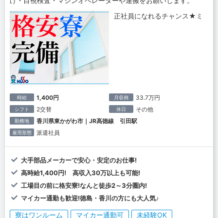
け・目視検査・マシンオペレーターや運搬をお願いします。
正社員になれるチャンス★ミ
1,400円
33.7万円
時給
月収例
2交替
その他
シフト
休日
香川県東かがわ市｜JR高徳線 引田駅
勤務地
派遣社員
雇用形態
大手部品メーカーで安心・安定のお仕事!
高時給1,400円! 高収入30万以上も可能!
工場目の前に格安寮!なんと徒歩2～3分圏内!
マイカー通勤も歓迎!徳島・香川の方にも大人気♪
寮はワンルーム
マイカー通勤可
未経験OK