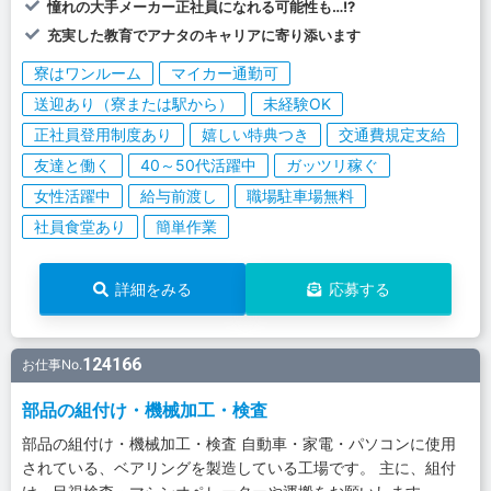
憧れの大手メーカー正社員になれる可能性も…!?
充実した教育でアナタのキャリアに寄り添います
寮はワンルーム
マイカー通勤可
送迎あり（寮または駅から）
未経験OK
正社員登用制度あり
嬉しい特典つき
交通費規定支給
友達と働く
40～50代活躍中
ガッツリ稼ぐ
女性活躍中
給与前渡し
職場駐車場無料
社員食堂あり
簡単作業
詳細をみる
応募する
124166
お仕事No.
部品の組付け・機械加工・検査
部品の組付け・機械加工・検査 自動車・家電・パソコンに使用
されている、ベアリングを製造している工場です。 主に、組付