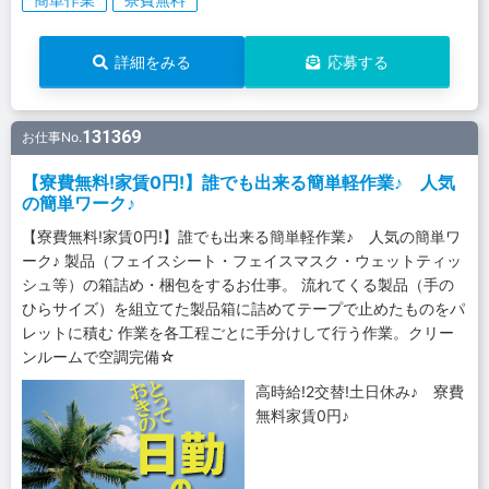
詳細をみる
応募する
131369
お仕事No.
【寮費無料!家賃0円!】誰でも出来る簡単軽作業♪ 人気
の簡単ワーク♪
【寮費無料!家賃0円!】誰でも出来る簡単軽作業♪ 人気の簡単ワ
ーク♪ 製品（フェイスシート・フェイスマスク・ウェットティッ
シュ等）の箱詰め・梱包をするお仕事。 流れてくる製品（手の
ひらサイズ）を組立てた製品箱に詰めてテープで止めたものをパ
レットに積む 作業を各工程ごとに手分けして行う作業。クリー
ンルームで空調完備☆
高時給!2交替!土日休み♪ 寮費
無料家賃0円♪