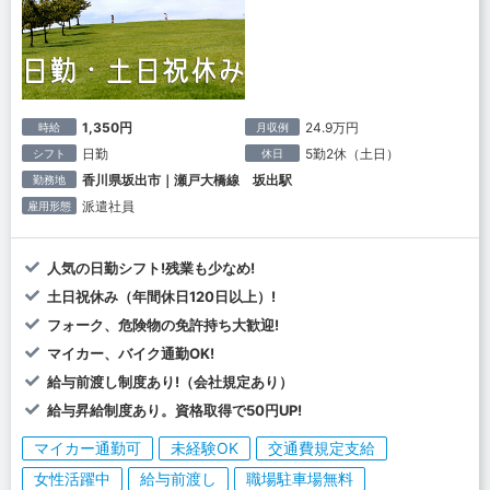
1,350円
24.9万円
時給
月収例
日勤
5勤2休（土日）
シフト
休日
香川県坂出市｜瀬戸大橋線 坂出駅
勤務地
派遣社員
雇用形態
人気の日勤シフト!残業も少なめ!
土日祝休み（年間休日120日以上）!
フォーク、危険物の免許持ち大歓迎!
マイカー、バイク通勤OK!
給与前渡し制度あり!（会社規定あり）
給与昇給制度あり。資格取得で50円UP!
マイカー通勤可
未経験OK
交通費規定支給
女性活躍中
給与前渡し
職場駐車場無料