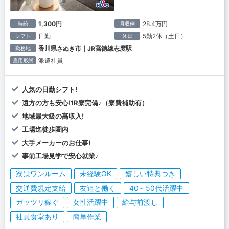
1,300円
28.4万円
時給
月収例
日勤
5勤2休（土日）
シフト
休日
香川県さぬき市｜JR高徳線志度駅
勤務地
派遣社員
雇用形態
人気の日勤シフト!
遠方の方も安心!1R寮完備♪（寮費補助有）
地域最大級の高収入!
工場迄徒歩圏内
大手メーカーのお仕事!
事前工場見学で安心就業♪
寮はワンルーム
未経験OK
嬉しい特典つき
交通費規定支給
友達と働く
40～50代活躍中
ガッツリ稼ぐ
女性活躍中
給与前渡し
社員食堂あり
簡単作業