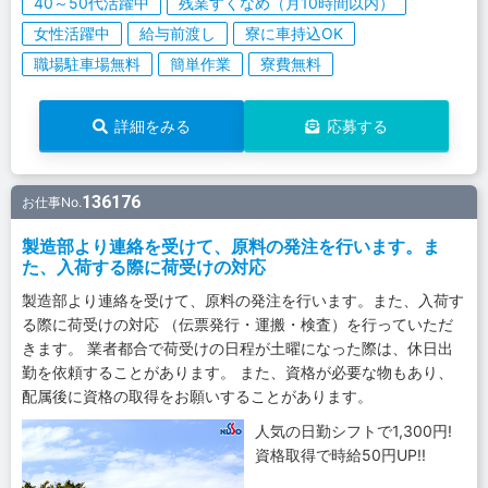
40～50代活躍中
残業すくなめ（月10時間以内）
女性活躍中
給与前渡し
寮に車持込OK
職場駐車場無料
簡単作業
寮費無料
詳細をみる
応募する
136176
お仕事No.
製造部より連絡を受けて、原料の発注を行います。ま
た、入荷する際に荷受けの対応
製造部より連絡を受けて、原料の発注を行います。また、入荷す
る際に荷受けの対応 （伝票発行・運搬・検査）を行っていただ
きます。 業者都合で荷受けの日程が土曜になった際は、休日出
勤を依頼することがあります。 また、資格が必要な物もあり、
配属後に資格の取得をお願いすることがあります。
人気の日勤シフトで1,300円!
資格取得で時給50円UP!!