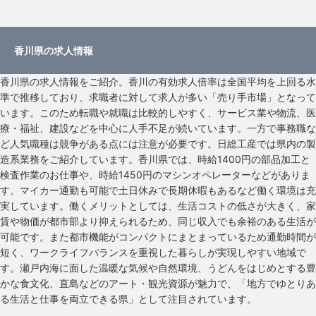
香川県の求人情報
香川県の求人情報をご紹介。香川の有効求人倍率は全国平均を上回る水
準で推移しており、求職者に対して求人が多い「売り手市場」となって
います。このため転職や就職は比較的しやすく、サービス業や物流、医
療・福祉、建設などを中心に人手不足が続いています。一方で事務職な
ど人気職種は競争がある点には注意が必要です。日総工産では県内の製
造系業務をご紹介しています。香川県では、時給1400円の部品加工と
検査作業のお仕事や、時給1450円のマシンオペレーターなどがありま
す。マイカー通勤も可能で土日休みで長期休暇もあるなど働く環境は充
実しています。働くメリットとしては、生活コストの低さが大きく、家
賃や物価が都市部より抑えられるため、同じ収入でも余裕のある生活が
可能です。また都市機能がコンパクトにまとまっているため通勤時間が
短く、ワークライフバランスを重視した暮らしが実現しやすい地域で
す。瀬戸内海に面した温暖な気候や自然環境、うどんをはじめとする豊
かな食文化、直島などのアート・観光資源が魅力で、「地方でゆとりあ
る生活と仕事を両立できる県」として注目されています。