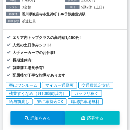
1,450円
25.0万円
時給
月収例
3交替
5勤2休（土日）
シフト
休日
香川県観音寺市豊浜町｜JR予讃線豊浜駅
勤務地
派遣社員
雇用形態
エリア内トップクラスの高時給1,450円!
人気の土日休みシフト!
大手メーカーでのお仕事!
長期連休有!
就業前工場見学有!
配属後で丁寧な指導があります
寮はワンルーム
マイカー通勤可
交通費規定支給
残業すくなめ（月10時間以内）
ガッツリ稼ぐ
給与前渡し
寮に車持込OK
職場駐車場無料
詳細をみる
応募する