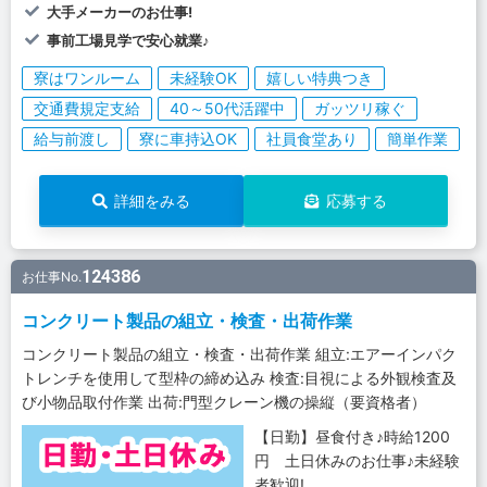
大手メーカーのお仕事!
事前工場見学で安心就業♪
寮はワンルーム
未経験OK
嬉しい特典つき
交通費規定支給
40～50代活躍中
ガッツリ稼ぐ
給与前渡し
寮に車持込OK
社員食堂あり
簡単作業
詳細をみる
応募する
124386
お仕事No.
コンクリート製品の組立・検査・出荷作業
コンクリート製品の組立・検査・出荷作業 組立:エアーインパク
トレンチを使用して型枠の締め込み 検査:目視による外観検査及
び小物品取付作業 出荷:門型クレーン機の操縦（要資格者）
【日勤】昼食付き♪時給1200
円 土日休みのお仕事♪未経験
者歓迎!