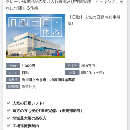
クレーン構成部品の受け入れ確認及び在庫管理、ピッキング、そ
れに付随する作業
【日勤】人気の日勤お仕事募
集!
1,300円
25.8万円
時給
月収例
日勤
5勤2休（土日）
シフト
休日
香川県さぬき市｜JR高徳線志度駅
勤務地
派遣社員
雇用形態
人気の日勤シフト!
遠方の方も安心!1R寮完備♪（寮費補助有）
地域最大級の高収入!
工場迄徒歩圏内