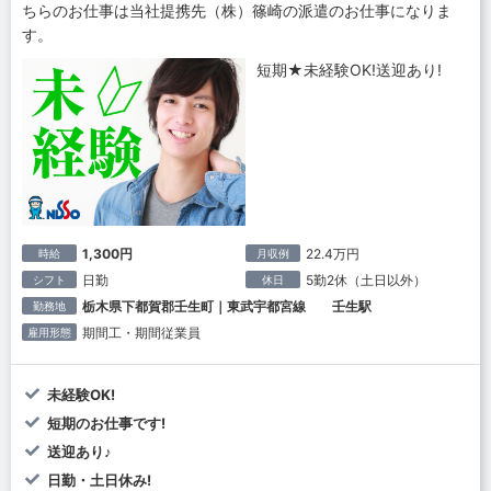
ちらのお仕事は当社提携先（株）篠崎の派遣のお仕事になりま
す。
短期★未経験OK!送迎あり!
1,300円
22.4万円
時給
月収例
日勤
5勤2休（土日以外）
シフト
休日
栃木県下都賀郡壬生町｜東武宇都宮線 壬生駅
勤務地
期間工・期間従業員
雇用形態
未経験OK!
短期のお仕事です!
送迎あり♪
日勤・土日休み!