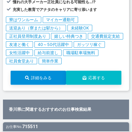
憧れの大手メーカー正社員になれる可能性も…!?
充実した教育でアナタのキャリアに寄り添います
寮はワンルーム
マイカー通勤可
送迎あり（寮または駅から）
未経験OK
正社員登用制度あり
嬉しい特典つき
交通費規定支給
友達と働く
40～50代活躍中
ガッツリ稼ぐ
女性活躍中
給与前渡し
職場駐車場無料
社員食堂あり
簡単作業
詳細をみる
応募する
香川県に関連するおすすめのお仕事検索結果
715511
お仕事No.