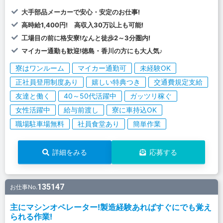
大手部品メーカーで安心・安定のお仕事!
高時給1,400円! 高収入30万以上も可能!
工場目の前に格安寮!なんと徒歩2～3分圏内!
マイカー通勤も歓迎!徳島・香川の方にも大人気♪
寮はワンルーム
マイカー通勤可
未経験OK
正社員登用制度あり
嬉しい特典つき
交通費規定支給
友達と働く
40～50代活躍中
ガッツリ稼ぐ
女性活躍中
給与前渡し
寮に車持込OK
職場駐車場無料
社員食堂あり
簡単作業
詳細をみる
応募する
135147
お仕事No.
主にマシンオペレーター!製造経験あればすぐにでも覚え
られる作業!