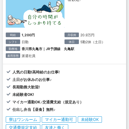
1,200円
20.9万円
時給
月収例
日勤
5勤2休（土日）
シフト
休日
香川県丸亀市｜JR予讃線 丸亀駅
勤務地
派遣社員
雇用形態
人気の日勤!高時給のお仕事!
土日がお休みのお仕事♪
長期勤務大歓迎!
未経験者OK!
マイカー通勤OK♪交通費支給（規定あり）
仕出し弁当【昼食】無料♪
寮はワンルーム
マイカー通勤可
未経験OK
交通費規定支給
友達と働く