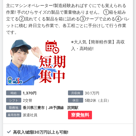
主にマシンオペレーター!製造経験あればすぐにでも覚えられる
作業! 手のひらサイズの製品で重量物ありません。 ①箱を組み
立てる②流れてくる製品を箱に詰める③テープで止める④パレ
ットに積む 終日立ち作業で、各工程ごとに手分けして行う作業
です。
※大人気【簡単軽作業】高収
入・高時給!
1,370円
30.1万円
時給
月収例
2交替
5勤2休（土日）
シフト
休日
香川県三豊市｜JR予讃線 詫間駅
勤務地
寮費無料
派遣社員
雇用形態
高収入!総額30万円以上も可能!