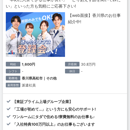
い」といった方も気軽にご応募下さい!
【web面接】香川県のお仕事
紹介中!
1,600円
30.8万円
時給
月収例
-
-
シフト
休日
香川県高松市｜その他
勤務地
派遣社員
雇用形態
【東証プライム上場グループ企業】
「工場が初めて…」という方にも安心のサポート!
ワンルームにタダで住める!寮費無料のお仕事も♪
「入社特典100万円以上」のお仕事もございます