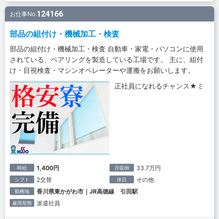
124166
お仕事No.
部品の組付け・機械加工・検査
部品の組付け・機械加工・検査 自動車・家電・パソコンに使用
されている、ベアリングを製造している工場です。 主に、組付
け・目視検査・マシンオペレーターや運搬をお願いします。
正社員になれるチャンス★ミ
1,400円
33.7万円
時給
月収例
2交替
その他
シフト
休日
香川県東かがわ市｜JR高徳線 引田駅
勤務地
派遣社員
雇用形態