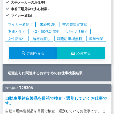
大手メーカーのお仕事!
事前工場見学で安心就業♪
マイカー通勤!
マイカー通勤可
未経験OK
交通費規定支給
友達と働く
40～50代活躍中
ガッツリ稼ぐ
女性活躍中
給与前渡し
職場駐車場無料
簡単作業
詳細をみる
応募する
送迎ありに関連するおすすめのお仕事検索結果
728306
お仕事No.
自動車用鋳造製品を目視で検査・選別していくお仕事で
す。
自動車用鋳造製品を目視で検査・選別していくお仕事です。 こ