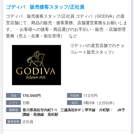
ゴディバ 販売接客スタッフ/正社員
ゴディバ 販売接客スタッフ/正社員 ゴディバ（GODIVA）の直
営店舗にて、商品の販売・接客業務、店舗運営業務をお願いしま
す。 ・お客様への接客・商品選びのお手伝い・販売 ・店舗管理
業務（売上・在庫・衛生管理） など
ゴディバの直営店舗でのチョ
コレート販売スタッフ♪
170,000円
17.0万円
月給
月収例
日勤
5勤2休（土日以外）
シフト
休日
香川県高松市内町7-1 三越高松B1F｜琴平線 片町駅・ JR予
勤務地
讃線・高徳線 高松駅
正社員
雇用形態