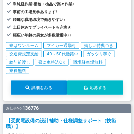
単純軽作業!梱包・検品で楽々作業♪
事前の工場見学あります!
綺麗な職場環境で働きやすい♪
土日休みでプライベートも充実★
幅広い年齢の男女が多数活躍中♪♪
寮はワンルーム
マイカー通勤可
嬉しい特典つき
交通費規定支給
40～50代活躍中
ガッツリ稼ぐ
給与前渡し
寮に車持込OK
職場駐車場無料
寮費無料
詳細をみる
応募する
136776
お仕事No.
【受変電設備の設計補助・仕様調整サポート（技術
職）】