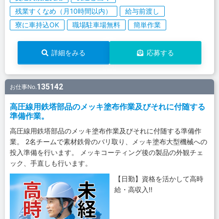
残業すくなめ（月10時間以内）
給与前渡し
寮に車持込OK
職場駐車場無料
簡単作業
詳細をみる
応募する
135142
お仕事No.
高圧線用鉄塔部品のメッキ塗布作業及びそれに付随する
準備作業。
高圧線用鉄塔部品のメッキ塗布作業及びそれに付随する準備作
業。 2名チームで素材鉄骨のバリ取り、メッキ塗布大型機械への
投入準備を行います。 メッキコーティング後の製品の外観チェ
ック、手直しも行います。
【日勤】資格を活かして高時
給・高収入!!