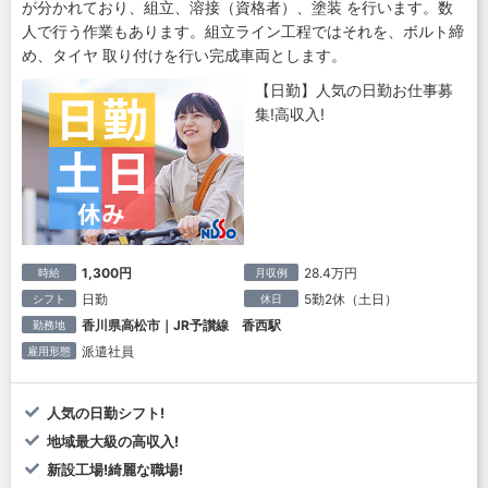
が分かれており、組立、溶接（資格者）、塗装 を行います。数
人で行う作業もあります。組立ライン工程ではそれを、ボルト締
め、タイヤ 取り付けを行い完成車両とします。
【日勤】人気の日勤お仕事募
集!高収入!
1,300円
28.4万円
時給
月収例
日勤
5勤2休（土日）
シフト
休日
香川県高松市｜JR予讃線 香西駅
勤務地
派遣社員
雇用形態
人気の日勤シフト!
地域最大級の高収入!
新設工場!綺麗な職場!