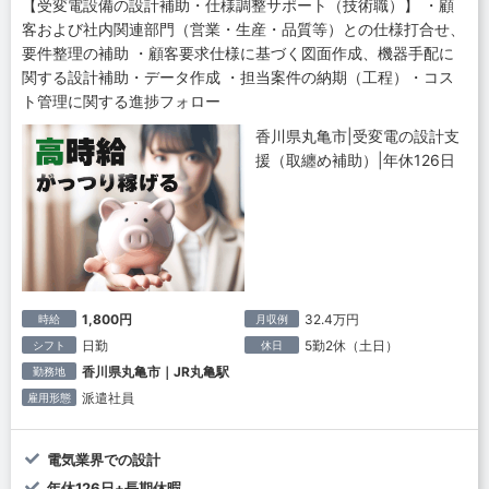
【受変電設備の設計補助・仕様調整サポート（技術職）】 ・顧
客および社内関連部門（営業・生産・品質等）との仕様打合せ、
要件整理の補助 ・顧客要求仕様に基づく図面作成、機器手配に
関する設計補助・データ作成 ・担当案件の納期（工程）・コス
ト管理に関する進捗フォロー
香川県丸亀市|受変電の設計支
援（取纏め補助）|年休126日
1,800円
32.4万円
時給
月収例
日勤
5勤2休（土日）
シフト
休日
香川県丸亀市｜JR丸亀駅
勤務地
派遣社員
雇用形態
電気業界での設計
年休126日+長期休暇