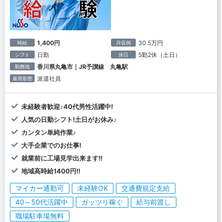
1,400円
30.5万円
時給
月収例
日勤
5勤2休（土日）
シフト
休日
香川県丸亀市｜JR予讃線 丸亀駅
勤務地
派遣社員
雇用形態
未経験者歓迎♪40代男性活躍中!
人気の日勤シフト!土日がお休み♪
カンタン単純作業♪
大手企業でのお仕事!
就業前に工場見学出来ます!!
地域高時給1400円!!
マイカー通勤可
未経験OK
交通費規定支給
40～50代活躍中
ガッツリ稼ぐ
給与前渡し
職場駐車場無料