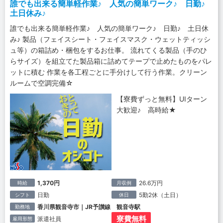
誰でも出来る簡単軽作業♪ 人気の簡単ワーク♪ 日勤♪
土日休み♪
誰でも出来る簡単軽作業♪ 人気の簡単ワーク♪ 日勤♪ 土日休
み♪ 製品（フェイスシート・フェイスマスク・ウェットティッシ
ュ等）の箱詰め・梱包をするお仕事。 流れてくる製品（手のひ
らサイズ）を組立てた製品箱に詰めてテープで止めたものをパレ
ットに積む 作業を各工程ごとに手分けして行う作業。クリーン
ルームで空調完備☆
【寮費ずっと無料】UIターン
大歓迎♪ 高時給★
1,370円
26.6万円
時給
月収例
日勤
5勤2休（土日）
シフト
休日
香川県観音寺市｜JR予讃線 観音寺駅
勤務地
寮費無料
派遣社員
雇用形態