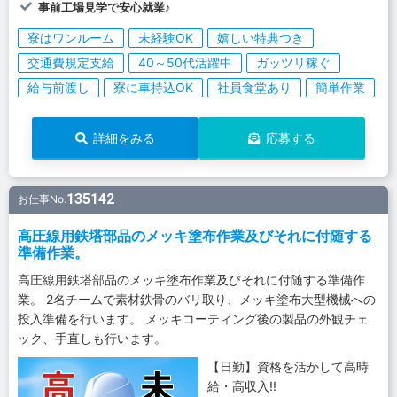
事前工場見学で安心就業♪
寮はワンルーム
未経験OK
嬉しい特典つき
交通費規定支給
40～50代活躍中
ガッツリ稼ぐ
給与前渡し
寮に車持込OK
社員食堂あり
簡単作業
詳細をみる
応募する
135142
お仕事No.
高圧線用鉄塔部品のメッキ塗布作業及びそれに付随する
準備作業。
高圧線用鉄塔部品のメッキ塗布作業及びそれに付随する準備作
業。 2名チームで素材鉄骨のバリ取り、メッキ塗布大型機械への
投入準備を行います。 メッキコーティング後の製品の外観チェ
ック、手直しも行います。
【日勤】資格を活かして高時
給・高収入!!