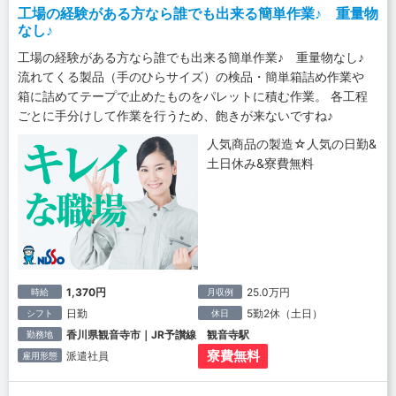
工場の経験がある方なら誰でも出来る簡単作業♪ 重量物
なし♪
工場の経験がある方なら誰でも出来る簡単作業♪ 重量物なし♪
流れてくる製品（手のひらサイズ）の検品・簡単箱詰め作業や
箱に詰めてテープで止めたものをパレットに積む作業。 各工程
ごとに手分けして作業を行うため、飽きが来ないですね♪
人気商品の製造☆人気の日勤&
土日休み&寮費無料
1,370円
25.0万円
時給
月収例
日勤
5勤2休（土日）
シフト
休日
香川県観音寺市｜JR予讃線 観音寺駅
勤務地
寮費無料
派遣社員
雇用形態