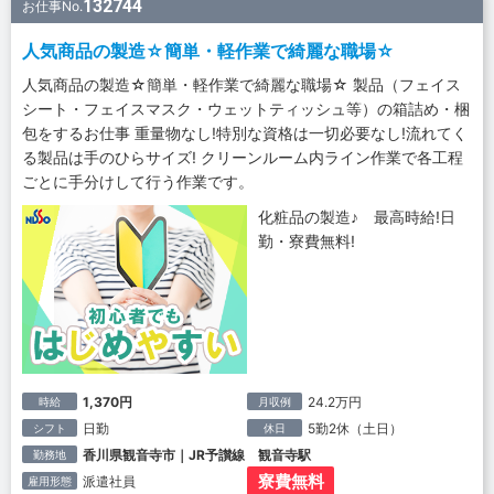
132744
お仕事No.
人気商品の製造☆簡単・軽作業で綺麗な職場☆
人気商品の製造☆簡単・軽作業で綺麗な職場☆ 製品（フェイス
シート・フェイスマスク・ウェットティッシュ等）の箱詰め・梱
包をするお仕事 重量物なし!特別な資格は一切必要なし!流れてく
る製品は手のひらサイズ! クリーンルーム内ライン作業で各工程
ごとに手分けして行う作業です。
化粧品の製造♪ 最高時給!日
勤・寮費無料!
1,370円
24.2万円
時給
月収例
日勤
5勤2休（土日）
シフト
休日
香川県観音寺市｜JR予讃線 観音寺駅
勤務地
寮費無料
派遣社員
雇用形態