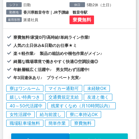
日勤
5勤2休（土日）
シフト
休日
香川県観音寺市｜JR予讃線 観音寺駅
勤務地
寮費無料
派遣社員
雇用形態
寮費無料!家賃0円!高時給!単純ライン作業!
人気の土日休み&日勤のお仕事★ミ
楽々軽作業♪ 製品の箱詰めや梱包作業がメイン♪
綺麗な職場環境で働きやすく快適◎空調設備◎
年齢層幅広く活躍中♪ 男女問わず活躍中!
年3回連休あり♪ プライベート充実♪
寮はワンルーム
マイカー通勤可
未経験OK
嬉しい特典つき
交通費規定支給
友達と働く
40～50代活躍中
残業すくなめ（月10時間以内）
女性活躍中
給与前渡し
寮に車持込OK
職場駐車場無料
簡単作業
寮費無料