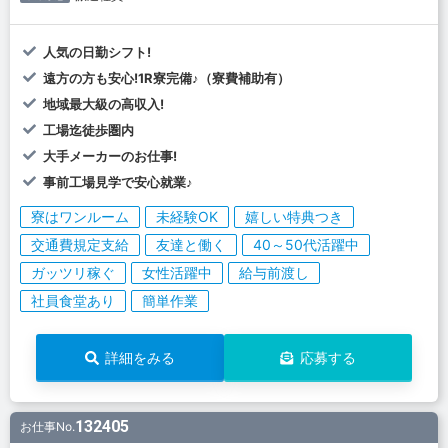
人気の日勤シフト!
遠方の方も安心!1R寮完備♪（寮費補助有）
地域最大級の高収入!
工場迄徒歩圏内
大手メーカーのお仕事!
事前工場見学で安心就業♪
寮はワンルーム
未経験OK
嬉しい特典つき
交通費規定支給
友達と働く
40～50代活躍中
ガッツリ稼ぐ
女性活躍中
給与前渡し
社員食堂あり
簡単作業
詳細をみる
応募する
132405
お仕事No.