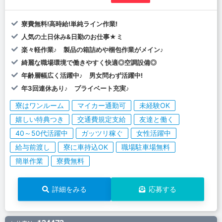
寮費無料!高時給!単純ライン作業!
人気の土日休み&日勤のお仕事★ミ
楽々軽作業♪ 製品の箱詰めや梱包作業がメイン♪
綺麗な職場環境で働きやすく快適◎空調設備◎
年齢層幅広く活躍中♪ 男女問わず活躍中!
年3回連休あり♪ プライベート充実♪
寮はワンルーム
マイカー通勤可
未経験OK
嬉しい特典つき
交通費規定支給
友達と働く
40～50代活躍中
ガッツリ稼ぐ
女性活躍中
給与前渡し
寮に車持込OK
職場駐車場無料
簡単作業
寮費無料
詳細をみる
応募する