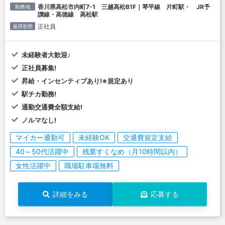
香川県高松市内町7-1 三越高松B1F｜琴平線 片町駅・ JR予
勤務地
讃線・高徳線 高松駅
正社員
雇用形態
未経験者大歓迎♪
正社員募集!
昇給・インセンティブあり!※規定あり
駅チカ勤務!
通勤交通費全額支給!
ノルマなし!
マイカー通勤可
未経験OK
交通費規定支給
40～50代活躍中
残業すくなめ（月10時間以内）
女性活躍中
職場駐車場無料
詳細をみる
応募する