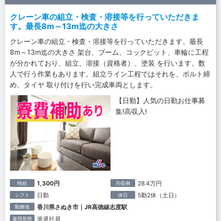
クレーン車の組立・検査・溶接等を行っていただきま
す。最長8m～13m迄の大きさ
クレーン車の組立・検査・溶接等を行っていただきます。最長
8m～13m迄の大きさ 架台、ブーム、コックピット、車輪に工程
が分かれており、組立、溶接（資格者）、塗装 を行います。数
人で行う作業もあります。組立ライン工程ではそれを、ボルト締
め、タイヤ 取り付けを行い完成車両とします。
【日勤】人気の日勤お仕事募
集!高収入!
1,300円
28.4万円
時給
月収例
日勤
5勤2休（土日）
シフト
休日
香川県さぬき市｜JR高徳線志度駅
勤務地
派遣社員
雇用形態