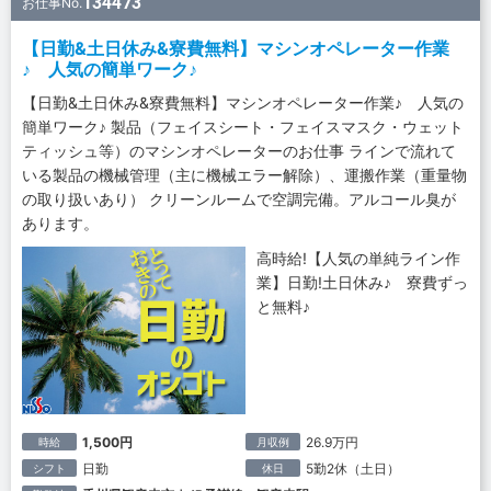
134473
お仕事No.
【日勤&土日休み&寮費無料】マシンオペレーター作業
♪ 人気の簡単ワーク♪
【日勤&土日休み&寮費無料】マシンオペレーター作業♪ 人気の
簡単ワーク♪ 製品（フェイスシート・フェイスマスク・ウェット
ティッシュ等）のマシンオペレーターのお仕事 ラインで流れて
いる製品の機械管理（主に機械エラー解除）、運搬作業（重量物
の取り扱いあり） クリーンルームで空調完備。アルコール臭が
あります。
高時給!【人気の単純ライン作
業】日勤!土日休み♪ 寮費ずっ
と無料♪
1,500円
26.9万円
時給
月収例
日勤
5勤2休（土日）
シフト
休日