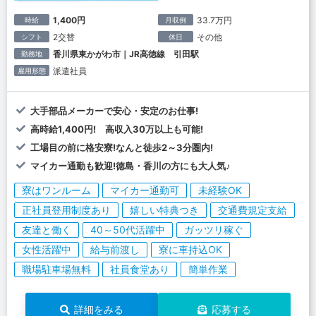
1,400円
33.7万円
時給
月収例
2交替
その他
シフト
休日
香川県東かがわ市｜JR高徳線 引田駅
勤務地
派遣社員
雇用形態
大手部品メーカーで安心・安定のお仕事!
高時給1,400円! 高収入30万以上も可能!
工場目の前に格安寮!なんと徒歩2～3分圏内!
マイカー通勤も歓迎!徳島・香川の方にも大人気♪
寮はワンルーム
マイカー通勤可
未経験OK
正社員登用制度あり
嬉しい特典つき
交通費規定支給
友達と働く
40～50代活躍中
ガッツリ稼ぐ
女性活躍中
給与前渡し
寮に車持込OK
職場駐車場無料
社員食堂あり
簡単作業
詳細をみる
応募する