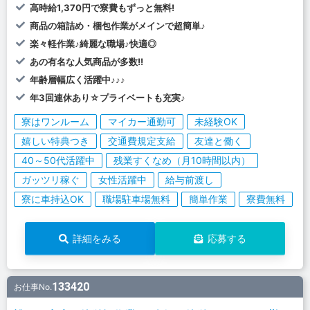
高時給1,370円で寮費もずっと無料!
商品の箱詰め・梱包作業がメインで超簡単♪
楽々軽作業♪綺麗な職場♪快適◎
あの有名な人気商品が多数!!
年齢層幅広く活躍中♪♪♪
年3回連休あり☆プライベートも充実♪
寮はワンルーム
マイカー通勤可
未経験OK
嬉しい特典つき
交通費規定支給
友達と働く
40～50代活躍中
残業すくなめ（月10時間以内）
ガッツリ稼ぐ
女性活躍中
給与前渡し
寮に車持込OK
職場駐車場無料
簡単作業
寮費無料
詳細をみる
応募する
133420
お仕事No.