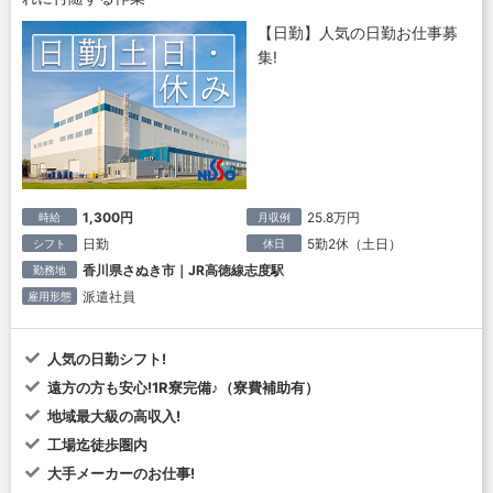
【日勤】人気の日勤お仕事募
集!
1,300円
25.8万円
時給
月収例
日勤
5勤2休（土日）
シフト
休日
香川県さぬき市｜JR高徳線志度駅
勤務地
派遣社員
雇用形態
人気の日勤シフト!
遠方の方も安心!1R寮完備♪（寮費補助有）
地域最大級の高収入!
工場迄徒歩圏内
大手メーカーのお仕事!