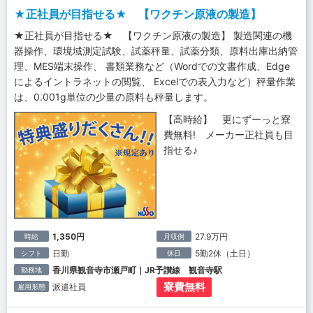
★正社員が目指せる★ 【ワクチン原液の製造】
★正社員が目指せる★ 【ワクチン原液の製造】 製造関連の機
器操作、環境域測定試験、試薬秤量、試薬分類、原料出庫出納管
理、MES端末操作、 書類業務など（Wordでの文書作成、Edge
によるイントラネットの閲覧、 Excelでの表入力など）秤量作業
は、0.001g単位の少量の原料も秤量します。
【高時給】 更にずーっと寮
費無料! メーカー正社員も目
指せる♪
1,350円
27.9万円
時給
月収例
日勤
5勤2休（土日）
シフト
休日
香川県観音寺市瀬戸町｜JR予讃線 観音寺駅
勤務地
寮費無料
派遣社員
雇用形態