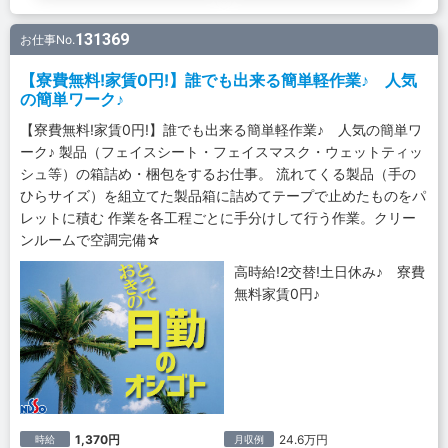
131369
お仕事No.
【寮費無料!家賃0円!】誰でも出来る簡単軽作業♪ 人気
の簡単ワーク♪
【寮費無料!家賃0円!】誰でも出来る簡単軽作業♪ 人気の簡単ワ
ーク♪ 製品（フェイスシート・フェイスマスク・ウェットティッ
シュ等）の箱詰め・梱包をするお仕事。 流れてくる製品（手の
ひらサイズ）を組立てた製品箱に詰めてテープで止めたものをパ
レットに積む 作業を各工程ごとに手分けして行う作業。クリー
ンルームで空調完備☆
高時給!2交替!土日休み♪ 寮費
無料家賃0円♪
1,370円
24.6万円
時給
月収例