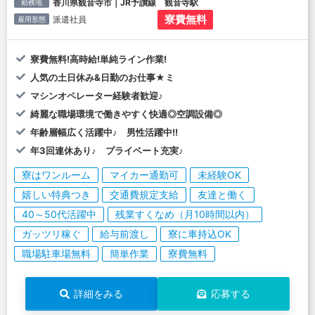
香川県観音寺市｜JR予讃線 観音寺駅
勤務地
寮費無料
派遣社員
雇用形態
寮費無料!高時給!単純ライン作業!
人気の土日休み&日勤のお仕事★ミ
マシンオペレーター経験者歓迎♪
綺麗な職場環境で働きやすく快適◎空調設備◎
年齢層幅広く活躍中♪ 男性活躍中!!
年3回連休あり♪ プライベート充実♪
寮はワンルーム
マイカー通勤可
未経験OK
嬉しい特典つき
交通費規定支給
友達と働く
40～50代活躍中
残業すくなめ（月10時間以内）
ガッツリ稼ぐ
給与前渡し
寮に車持込OK
職場駐車場無料
簡単作業
寮費無料
詳細をみる
応募する