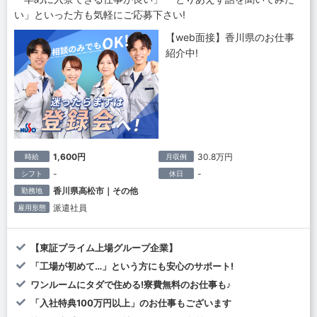
い」といった方も気軽にご応募下さい!
【web面接】香川県のお仕事
紹介中!
1,600円
30.8万円
時給
月収例
-
-
シフト
休日
香川県高松市｜その他
勤務地
派遣社員
雇用形態
【東証プライム上場グループ企業】
「工場が初めて…」という方にも安心のサポート!
ワンルームにタダで住める!寮費無料のお仕事も♪
「入社特典100万円以上」のお仕事もございます