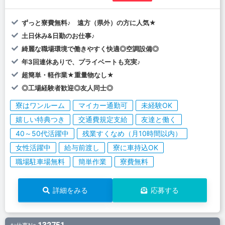
ずっと寮費無料♪ 遠方（県外）の方に人気★
土日休み&日勤のお仕事♪
綺麗な職場環境で働きやすく快適◎空調設備◎
年3回連休ありで、プライベートも充実♪
超簡単・軽作業★重量物なし★
◎工場経験者歓迎◎友人同士◎
寮はワンルーム
マイカー通勤可
未経験OK
嬉しい特典つき
交通費規定支給
友達と働く
40～50代活躍中
残業すくなめ（月10時間以内）
女性活躍中
給与前渡し
寮に車持込OK
職場駐車場無料
簡単作業
寮費無料
詳細をみる
応募する