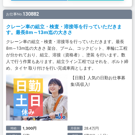
130882
お仕事No.
クレーン車の組立・検査・溶接等を行っていただきま
す。最長8m～13m迄の大きさ
クレーン車の組立・検査・溶接等を行っていただきます。最長
8m～13m迄の大きさ 架台、ブーム、コックピット、車輪に工程
が分かれており、組立、溶接（資格者）、塗装 を行います。数
人で行う作業もあります。組立ライン工程ではそれを、ボルト締
め、タイヤ 取り付けを行い完成車両とします。
【日勤】人気の日勤お仕事募
集!高収入!
1,300円
28.4万円
時給
月収例