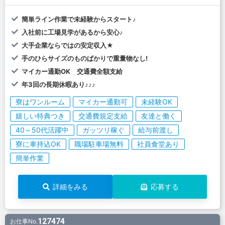
簡単ライン作業で未経験からスタート♪
入社前に工場見学があるから安心♪
大手企業ならではの安定収入★
手のひらサイズのものばかりで重量物なし!
マイカー通勤OK 交通費全額支給
年3回の長期休暇あり♪♪♪
寮はワンルーム
マイカー通勤可
未経験OK
嬉しい特典つき
交通費規定支給
友達と働く
40～50代活躍中
ガッツリ稼ぐ
給与前渡し
寮に車持込OK
職場駐車場無料
社員食堂あり
簡単作業
詳細をみる
応募する
127474
お仕事No.