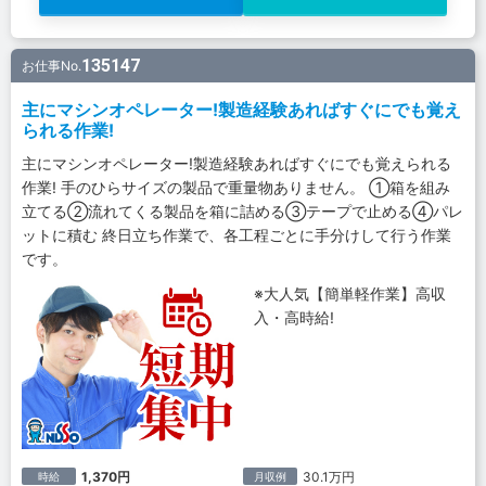
135147
お仕事No.
主にマシンオペレーター!製造経験あればすぐにでも覚え
られる作業!
主にマシンオペレーター!製造経験あればすぐにでも覚えられる
作業! 手のひらサイズの製品で重量物ありません。 ①箱を組み
立てる②流れてくる製品を箱に詰める③テープで止める④パレ
ットに積む 終日立ち作業で、各工程ごとに手分けして行う作業
です。
※大人気【簡単軽作業】高収
入・高時給!
1,370円
30.1万円
時給
月収例