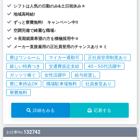
シフトは人気の日勤のみ&土日祝休み☆
地域高時給!
ずっと寮費無料! キャンペーン中!!
空調完備で綺麗な職場♪
☆長期就業希望の方を積極採用中☆
メーカー直接雇用の正社員登用のチャンスあり☆ミ
寮はワンルーム
マイカー通勤可
正社員登用制度あり
嬉しい特典つき
交通費規定支給
40～50代活躍中
ガッツリ稼ぐ
女性活躍中
給与前渡し
寮に車持込OK
職場駐車場無料
社員食堂あり
寮費無料
詳細をみる
応募する
132742
お仕事No.