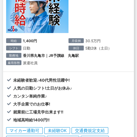
1,400円
30.5万円
時給
月収例
日勤
5勤2休（土日）
シフト
休日
香川県丸亀市｜JR予讃線 丸亀駅
勤務地
派遣社員
雇用形態
未経験者歓迎♪40代男性活躍中!
人気の日勤シフト!土日がお休み♪
カンタン単純作業♪
大手企業でのお仕事!
就業前に工場見学出来ます!!
地域高時給1400円!!
マイカー通勤可
未経験OK
交通費規定支給