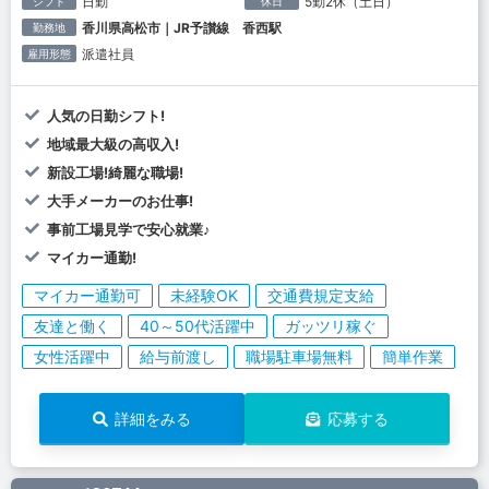
日勤
5勤2休（土日）
シフト
休日
香川県高松市｜JR予讃線 香西駅
勤務地
派遣社員
雇用形態
人気の日勤シフト!
地域最大級の高収入!
新設工場!綺麗な職場!
大手メーカーのお仕事!
事前工場見学で安心就業♪
マイカー通勤!
マイカー通勤可
未経験OK
交通費規定支給
友達と働く
40～50代活躍中
ガッツリ稼ぐ
女性活躍中
給与前渡し
職場駐車場無料
簡単作業
詳細をみる
応募する