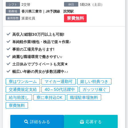
2交替
5勤2休（土日）
シフト
休日
香川県三豊市｜JR予讃線 詫間駅
勤務地
寮費無料
派遣社員
雇用形態
高収入!総額30万円以上も可能!
単純軽作業!梱包・検品で楽々作業♪
事前の工場見学あります!
綺麗な職場環境で働きやすい♪
土日休みでプライベートも充実★
幅広い年齢の男女が多数活躍中♪♪
寮はワンルーム
マイカー通勤可
嬉しい特典つき
交通費規定支給
40～50代活躍中
ガッツリ稼ぐ
給与前渡し
寮に車持込OK
職場駐車場無料
寮費無料
詳細をみる
応募する