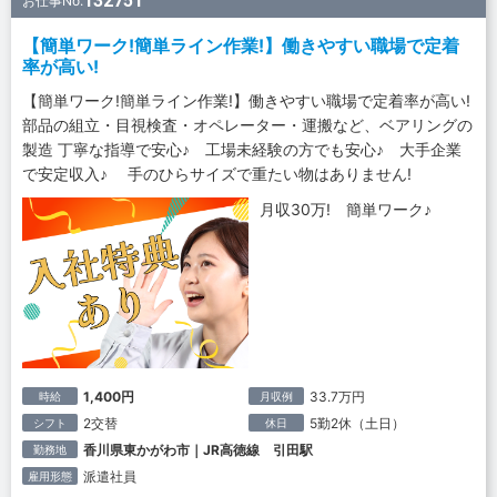
132751
お仕事No.
【簡単ワーク!簡単ライン作業!】働きやすい職場で定着
率が高い!
【簡単ワーク!簡単ライン作業!】働きやすい職場で定着率が高い!
部品の組立・目視検査・オペレーター・運搬など、ベアリングの
製造 丁寧な指導で安心♪ 工場未経験の方でも安心♪ 大手企業
で安定収入♪ 手のひらサイズで重たい物はありません!
月収30万! 簡単ワーク♪
1,400円
33.7万円
時給
月収例
2交替
5勤2休（土日）
シフト
休日
香川県東かがわ市｜JR高徳線 引田駅
勤務地
派遣社員
雇用形態