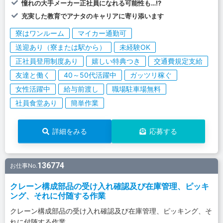
憧れの大手メーカー正社員になれる可能性も…!?
充実した教育でアナタのキャリアに寄り添います
寮はワンルーム
マイカー通勤可
送迎あり（寮または駅から）
未経験OK
正社員登用制度あり
嬉しい特典つき
交通費規定支給
友達と働く
40～50代活躍中
ガッツリ稼ぐ
女性活躍中
給与前渡し
職場駐車場無料
社員食堂あり
簡単作業
詳細をみる
応募する
136774
お仕事No.
クレーン構成部品の受け入れ確認及び在庫管理、ピッキ
ング、それに付随する作業
クレーン構成部品の受け入れ確認及び在庫管理、ピッキング、そ
れに付随する作業