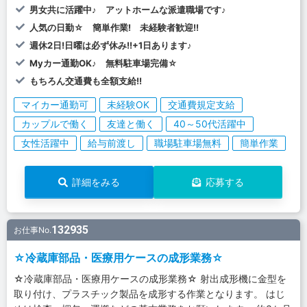
男女共に活躍中♪ アットホームな派遣職場です♪
人気の日勤☆ 簡単作業! 未経験者歓迎!!
週休2日!日曜は必ず休み!!+1日あります♪
Myカー通勤OK♪ 無料駐車場完備☆
もちろん交通費も全額支給!!
マイカー通勤可
未経験OK
交通費規定支給
カップルで働く
友達と働く
40～50代活躍中
女性活躍中
給与前渡し
職場駐車場無料
簡単作業
詳細をみる
応募する
132935
お仕事No.
☆冷蔵庫部品・医療用ケースの成形業務☆
☆冷蔵庫部品・医療用ケースの成形業務☆ 射出成形機に金型を
取り付け、プラスチック製品を成形する作業となります。 はじ