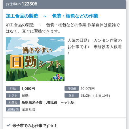
122306
お仕事No.
加工食品の製造 ～ 包装・梱包などの作業
加工食品の製造 ～ 包装・梱包などの作業 作業自体は複雑で
はなく、直ぐに習熟できます。
人気の日勤♪ カンタン作業の
お仕事です♪ 未経験者大歓迎
♪
1,050円
20.0万円
時給
月収例
日勤
5勤2休（土日以外）
シフト
休日
鳥取県米子市｜JR境線 弓ヶ浜駅
勤務地
派遣社員
雇用形態
米子市でのお仕事です☆ミ