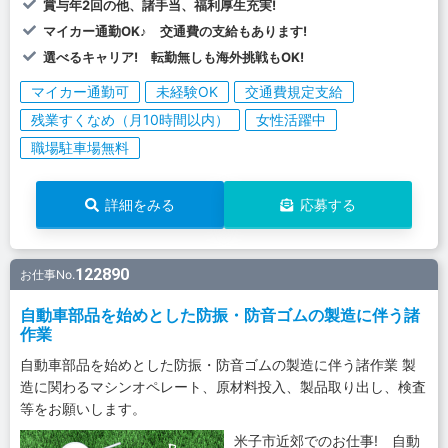
賞与年2回の他、諸手当、福利厚生充実!
マイカー通勤OK♪ 交通費の支給もあります!
選べるキャリア! 転勤無しも海外挑戦もOK!
マイカー通勤可
未経験OK
交通費規定支給
残業すくなめ（月10時間以内）
女性活躍中
職場駐車場無料
詳細をみる
応募する
122890
お仕事No.
自動車部品を始めとした防振・防音ゴムの製造に伴う諸
作業
自動車部品を始めとした防振・防音ゴムの製造に伴う諸作業 製
造に関わるマシンオペレート、原材料投入、製品取り出し、検査
等をお願いします。
米子市近郊でのお仕事! 自動