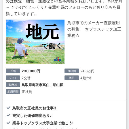
めは検査・梱包・運搬などの基本業務をお願いします。 約3か月
～1年かけてじっくりと先輩社員のフォローのもと独り立ちを目
指していきます。
鳥取市でのメーカー直接雇用
の募集! ☆プラスチック加工
業務☆
230,000円
24.8万円
月給
月収例
2交替
4勤2休
シフト
休日
鳥取県鳥取市高住｜湖山駅
勤務地
正社員
雇用形態
鳥取市の正社員のお仕事!!
充実した研修制度あり♪
業界トップクラス大手企業で働こう!