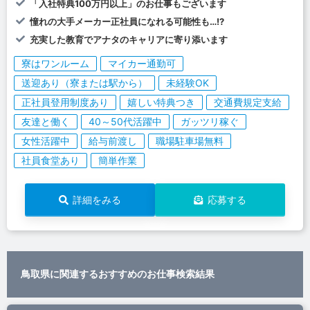
「入社特典100万円以上」のお仕事もございます
憧れの大手メーカー正社員になれる可能性も…!?
充実した教育でアナタのキャリアに寄り添います
寮はワンルーム
マイカー通勤可
送迎あり（寮または駅から）
未経験OK
正社員登用制度あり
嬉しい特典つき
交通費規定支給
友達と働く
40～50代活躍中
ガッツリ稼ぐ
女性活躍中
給与前渡し
職場駐車場無料
社員食堂あり
簡単作業
詳細をみる
応募する
鳥取県に関連するおすすめのお仕事検索結果