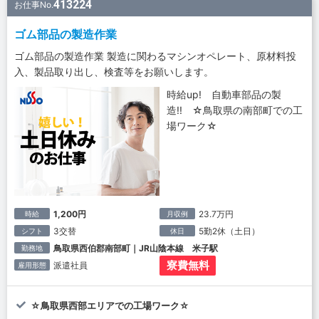
413224
お仕事No.
ゴム部品の製造作業
ゴム部品の製造作業 製造に関わるマシンオペレート、原材料投
入、製品取り出し、検査等をお願いします。
時給up! 自動車部品の製
造!! ☆鳥取県の南部町での工
場ワーク☆
1,200円
23.7万円
時給
月収例
3交替
5勤2休（土日）
シフト
休日
鳥取県西伯郡南部町｜JR山陰本線 米子駅
勤務地
寮費無料
派遣社員
雇用形態
☆鳥取県西部エリアでの工場ワーク☆