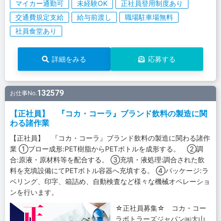
マイカー通勤可
未経験OK
正社員登用制度あり
交通費規定支給
給与前渡し
職場駐車場無料
社員食堂あり
詳細をみる
応募する
132579
お仕事No.
【正社員】 『コカ・コーラ』ブランド飲料の製造に関
わる諸作業
【正社員】 『コカ・コーラ』ブランド飲料の製造に関わる諸作
業 ①ブロー成形:PET樹脂からPETボトルを成形する。 ②調
合:原液・原材料等を配合する。 ③充填・液処理:調合された飲
料を充填設備にてPETボトル容器へ充填する。 ④パッケージ:ラ
ベリング、印字、箱詰め、自動検査など様々な機械オペレーショ
ンを行います。
☆正社員募集☆ コカ・コー
ラボトラーズジャパン㈱大山