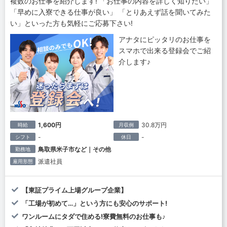
複数のお仕事を紹介します! 「お仕事の内容を詳しく知りたい」
「早めに入寮できる仕事が良い」 「とりあえず話を聞いてみた
い」といった方も気軽にご応募下さい!
アナタにピッタリのお仕事を
スマホで出来る登録会でご紹
介します♪
1,600円
30.8万円
時給
月収例
-
-
シフト
休日
鳥取県米子市など｜その他
勤務地
派遣社員
雇用形態
【東証プライム上場グループ企業】
「工場が初めて…」という方にも安心のサポート!
ワンルームにタダで住める!寮費無料のお仕事も♪