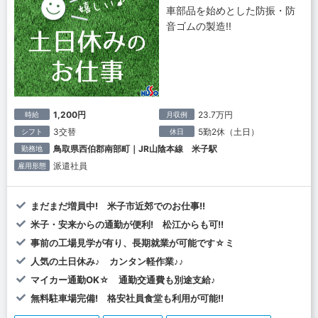
車部品を始めとした防振・防
音ゴムの製造!!
1,200円
23.7万円
時給
月収例
3交替
5勤2休（土日）
シフト
休日
鳥取県西伯郡南部町｜JR山陰本線 米子駅
勤務地
派遣社員
雇用形態
まだまだ増員中! 米子市近郊でのお仕事!!
米子・安来からの通勤が便利! 松江からも可!!
事前の工場見学が有り、長期就業が可能です☆ミ
人気の土日休み♪ カンタン軽作業♪♪
マイカー通勤OK☆ 通勤交通費も別途支給♪
無料駐車場完備! 格安社員食堂も利用が可能!!