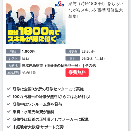
給与（時給1800円）をもらい
ながらスキルを習得!研修生大
募集!
1,800円
28.8万円
時給
月収例
日勤
5勤2休（土日）
シフト
休日
鳥取県鳥取市（研修後の勤務地一例）｜その他
勤務地
寮費無料
契約社員
雇用形態
研修は全国3か所の研修センターにて実施
100万円相当の研修が無料!さらにはお給料も!
研修中はワンルーム寮を貸与
寮費・水道光熱費が無料!
研修後は日総の正社員としてメーカーに配属
未経験者大歓迎!サポート充実!