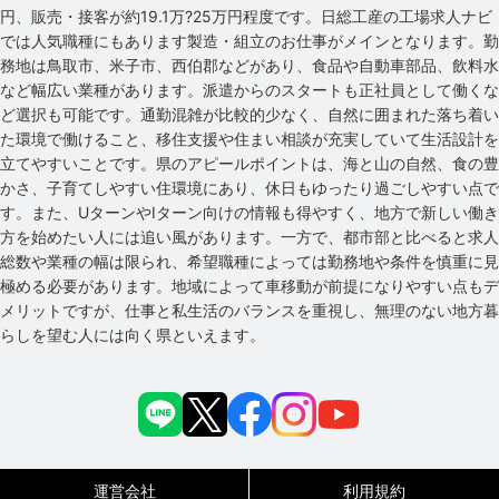
円、販売・接客が約19.1万?25万円程度です。日総工産の工場求人ナビ
では人気職種にもあります製造・組立のお仕事がメインとなります。勤
務地は鳥取市、米子市、西伯郡などがあり、食品や自動車部品、飲料水
など幅広い業種があります。派遣からのスタートも正社員として働くな
ど選択も可能です。通勤混雑が比較的少なく、自然に囲まれた落ち着い
た環境で働けること、移住支援や住まい相談が充実していて生活設計を
立てやすいことです。県のアピールポイントは、海と山の自然、食の豊
かさ、子育てしやすい住環境にあり、休日もゆったり過ごしやすい点で
す。また、UターンやIターン向けの情報も得やすく、地方で新しい働き
方を始めたい人には追い風があります。一方で、都市部と比べると求人
総数や業種の幅は限られ、希望職種によっては勤務地や条件を慎重に見
極める必要があります。地域によって車移動が前提になりやすい点もデ
メリットですが、仕事と私生活のバランスを重視し、無理のない地方暮
らしを望む人には向く県といえます。
運営会社
利用規約