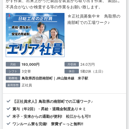
かす作業、出来上がった製品を装置から取り出す作業、 製品に
不具合がないか検査する等の作業をお願い致します。
☆正社員募集中☆ 鳥取県の
南部町での工場ワーク♪
193,000円
24.0万円
月給
月収例
3交替
5勤2休（土日）
シフト
休日
鳥取県西伯郡南部町｜JR山陰本線 米子駅
勤務地
正社員
雇用形態
【正社員求人】鳥取県の南部町での工場ワーク♪
賞与（年2回）・昇給・退職金制度あり☆ミ
米子・安来からの通勤が便利! 松江からも可!!
ワンルーム寮を完備! 寮費ず～っと無料!!