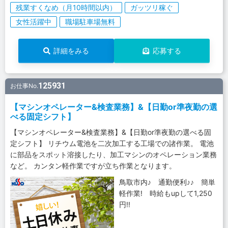
残業すくなめ（月10時間以内）
ガッツリ稼ぐ
女性活躍中
職場駐車場無料
詳細をみる
応募する
125931
お仕事No.
【マシンオペレーター&検査業務】&【日勤or準夜勤の選
べる固定シフト】
【マシンオペレーター&検査業務】&【日勤or準夜勤の選べる固
定シフト】 リチウム電池を二次加工する工場での諸作業。 電池
に部品をスポット溶接したり、加工マシンのオペレーション業務
など。 カンタン軽作業ですが立ち作業となります。
鳥取市内♪ 通勤便利♪♪ 簡単
軽作業! 時給もupして1,250
円!!