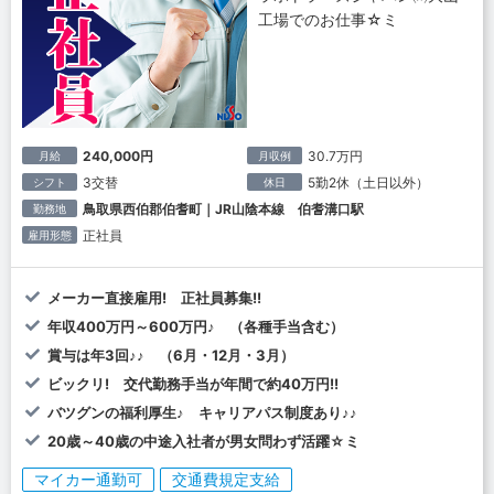
工場でのお仕事☆ミ
240,000円
30.7万円
月給
月収例
3交替
5勤2休（土日以外）
シフト
休日
鳥取県西伯郡伯耆町｜JR山陰本線 伯耆溝口駅
勤務地
正社員
雇用形態
メーカー直接雇用! 正社員募集!!
年収400万円～600万円♪ （各種手当含む）
賞与は年3回♪♪ （6月・12月・3月）
ビックリ! 交代勤務手当が年間で約40万円!!
バツグンの福利厚生♪ キャリアパス制度あり♪♪
20歳～40歳の中途入社者が男女問わず活躍☆ミ
マイカー通勤可
交通費規定支給