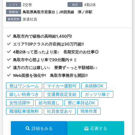
2交替
4勤2休
シフト
休日
鳥取県鳥取市若葉台｜JR因美線 津ノ井駅
勤務地
派遣社員
雇用形態
鳥取市内で破格の高時給1,450円!
エリアTOPクラスの月収例は30万円超!!
4勤2休って思ったより楽♪ 長期安定のお仕事◎
鳥取市中心部より車で20分圏内☆ミ
遠方の方には嬉しい♪ 寮費ず～っと半額補助♪♪
Web面接を強化中! 鳥取市事務所も開設!!
寮はワンルーム
マイカー通勤可
未経験OK
嬉しい特典つき
交通費規定支給
ガッツリ稼ぐ
女性活躍中
給与前渡し
寮に車持込OK
職場駐車場無料
社員食堂あり
簡単作業
詳細をみる
応募する