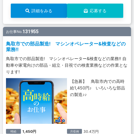
詳細をみる
応募する
131955
お仕事No.
鳥取市での部品製造! マシンオペレーター&検査などの
業務!!
鳥取市での部品製造! マシンオペレーター&検査などの業務!! 自
動車や家電向けの部品・組立・目視での検査業務などの作業とな
ります!
【急募】 鳥取市内での高時
給1,450円♪ いろいろな部品
の製造♪♪
1,450円
30.4万円
時給
月収例