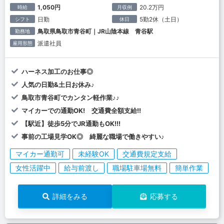
1,050円
20.2万円
時給
月収例
日勤
5勤2休（土日）
シフト
休日
鳥取県鳥取市青谷町｜JR山陰本線 青谷駅
勤務地
派遣社員
雇用形態
ハーネス加工のお仕事◎
人気の日勤&土日お休み♪
鳥取市青谷町でカンタン軽作業♪♪
マイカーでの通勤OK! 交通費全額支給!!
【駅近】徒歩5分でJR通勤もOK!!!
事前の工場見学OK◎ 綺麗な職場で働きやすい♪
マイカー通勤可
未経験OK
交通費規定支給
女性活躍中
給与前渡し
職場駐車場無料
簡単作業
詳細をみる
応募する