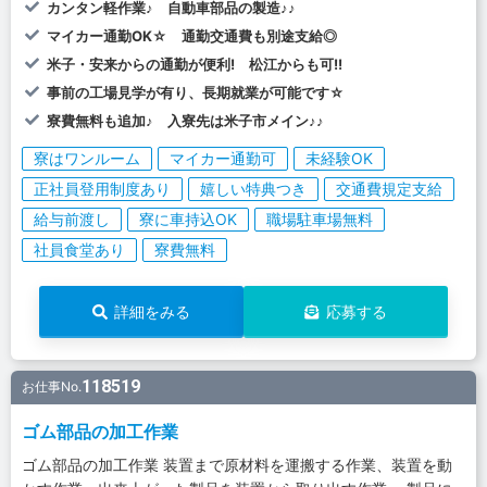
カンタン軽作業♪ 自動車部品の製造♪♪
マイカー通勤OK☆ 通勤交通費も別途支給◎
米子・安来からの通勤が便利! 松江からも可!!
事前の工場見学が有り、長期就業が可能です☆
寮費無料も追加♪ 入寮先は米子市メイン♪♪
寮はワンルーム
マイカー通勤可
未経験OK
正社員登用制度あり
嬉しい特典つき
交通費規定支給
給与前渡し
寮に車持込OK
職場駐車場無料
社員食堂あり
寮費無料
詳細をみる
応募する
118519
お仕事No.
ゴム部品の加工作業
ゴム部品の加工作業 装置まで原材料を運搬する作業、装置を動