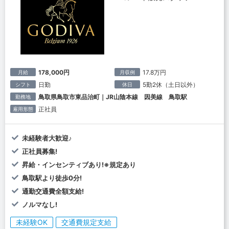
178,000円
17.8万円
月給
月収例
日勤
5勤2休（土日以外）
シフト
休日
鳥取県鳥取市東品治町｜JR山陰本線 因美線 鳥取駅
勤務地
正社員
雇用形態
未経験者大歓迎♪
正社員募集!
昇給・インセンティブあり!※規定あり
鳥取駅より徒歩0分!
通勤交通費全額支給!
ノルマなし!
未経験OK
交通費規定支給