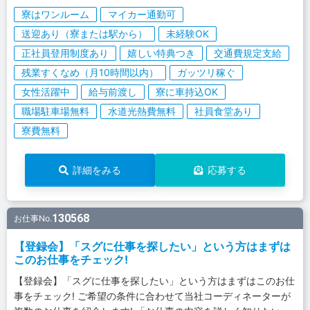
寮はワンルーム
マイカー通勤可
送迎あり（寮または駅から）
未経験OK
正社員登用制度あり
嬉しい特典つき
交通費規定支給
残業すくなめ（月10時間以内）
ガッツリ稼ぐ
女性活躍中
給与前渡し
寮に車持込OK
職場駐車場無料
水道光熱費無料
社員食堂あり
寮費無料
詳細をみる
応募する
130568
お仕事No.
【登録会】「スグに仕事を探したい」という方はまずは
このお仕事をチェック!
【登録会】「スグに仕事を探したい」という方はまずはこのお仕
事をチェック! ご希望の条件に合わせて当社コーディネーターが