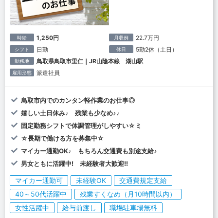
1,250円
22.7万円
時給
月収例
日勤
5勤2休（土日）
シフト
休日
鳥取県鳥取市里仁｜JR山陰本線 湖山駅
勤務地
派遣社員
雇用形態
鳥取市内でのカンタン軽作業のお仕事◎
嬉しい土日休み♪ 残業も少なめ♪♪
固定勤務シフトで体調管理がしやすい☆ミ
☆長期で働ける方を募集中☆
マイカー通勤OK♪ もちろん交通費も別途支給♪
男女ともに活躍中! 未経験者大歓迎!!
マイカー通勤可
未経験OK
交通費規定支給
40～50代活躍中
残業すくなめ（月10時間以内）
女性活躍中
給与前渡し
職場駐車場無料