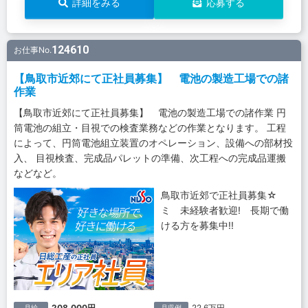
詳細をみる
応募する
124610
お仕事No.
【鳥取市近郊にて正社員募集】 電池の製造工場での諸
作業
【鳥取市近郊にて正社員募集】 電池の製造工場での諸作業 円
筒電池の組立・目視での検査業務などの作業となります。 工程
によって、円筒電池組立装置のオペレーション、設備への部材投
入、 目視検査、完成品パレットの準備、次工程への完成品運搬
などなど。
鳥取市近郊で正社員募集☆
ミ 未経験者歓迎! 長期で働
ける方を募集中!!
208,000円
22.6万円
月給
月収例