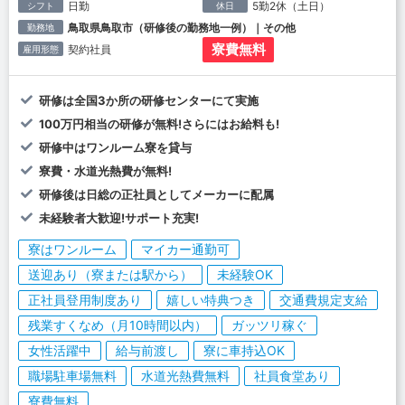
日勤
5勤2休（土日）
シフト
休日
鳥取県鳥取市（研修後の勤務地一例）｜その他
勤務地
寮費無料
契約社員
雇用形態
研修は全国3か所の研修センターにて実施
100万円相当の研修が無料!さらにはお給料も!
研修中はワンルーム寮を貸与
寮費・水道光熱費が無料!
研修後は日総の正社員としてメーカーに配属
未経験者大歓迎!サポート充実!
寮はワンルーム
マイカー通勤可
送迎あり（寮または駅から）
未経験OK
正社員登用制度あり
嬉しい特典つき
交通費規定支給
残業すくなめ（月10時間以内）
ガッツリ稼ぐ
女性活躍中
給与前渡し
寮に車持込OK
職場駐車場無料
水道光熱費無料
社員食堂あり
寮費無料