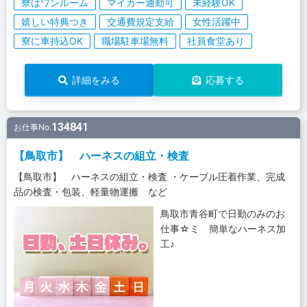
寮はワンルーム
マイカー通勤可
未経験OK
嬉しい特典つき
交通費規定支給
女性活躍中
寮に車持込OK
職場駐車場無料
社員食堂あり
詳細をみる
応募する
134841
お仕事No.
【鳥取市】 ハーネスの組立・検査
【鳥取市】 ハーネスの組立・検査 ・ケーブル圧着作業、完成
品の検査・包装、軽量物運搬 など
鳥取市青谷町で日勤のみのお
仕事☆ミ 簡単なハーネス加
工♪