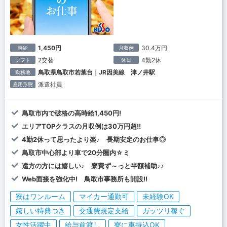
1,450円
30.4万円
時給
月収例
2交替
4勤2休
シフト
休日
鳥取県鳥取市若葉台｜JR因美線 津ノ井駅
勤務地
派遣社員
雇用形態
鳥取市内で破格の高時給1,450円!
エリアTOPクラスの月収例は30万円超!!
4勤2休って思ったより楽♪ 長期安定のお仕事◎
鳥取市中心部より車で20分圏内☆ミ
遠方の方には嬉しい♪ 寮費ず～っと半額補助♪♪
Web面接を強化中! 鳥取市事務所も開設!!
寮はワンルーム
マイカー通勤可
未経験OK
嬉しい特典つき
交通費規定支給
ガッツリ稼ぐ
女性活躍中
給与前渡し
寮に車持込OK