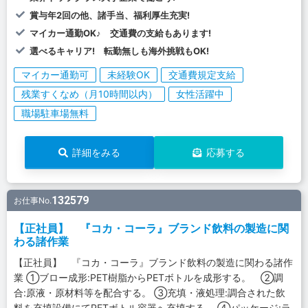
賞与年2回の他、諸手当、福利厚生充実!
マイカー通勤OK♪ 交通費の支給もあります!
選べるキャリア! 転勤無しも海外挑戦もOK!
マイカー通勤可
未経験OK
交通費規定支給
残業すくなめ（月10時間以内）
女性活躍中
職場駐車場無料
詳細をみる
応募する
132579
お仕事No.
【正社員】 『コカ・コーラ』ブランド飲料の製造に関
わる諸作業
【正社員】 『コカ・コーラ』ブランド飲料の製造に関わる諸作
業 ①ブロー成形:PET樹脂からPETボトルを成形する。 ②調
合:原液・原材料等を配合する。 ③充填・液処理:調合された飲
料を充填設備にてPETボトル容器へ充填する。 ④パッケージ:ラ