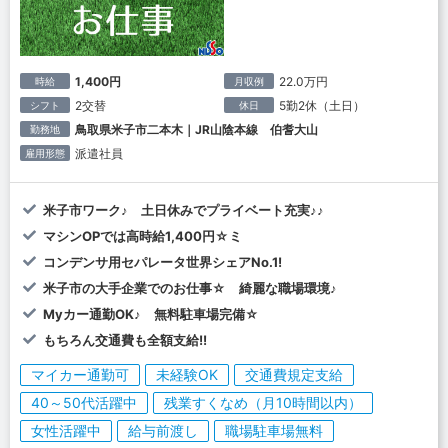
1,400円
22.0万円
時給
月収例
2交替
5勤2休（土日）
シフト
休日
鳥取県米子市二本木｜JR山陰本線 伯耆大山
勤務地
派遣社員
雇用形態
米子市ワーク♪ 土日休みでプライベート充実♪♪
マシンOPでは高時給1,400円☆ミ
コンデンサ用セパレータ世界シェアNo.1!
米子市の大手企業でのお仕事☆ 綺麗な職場環境♪
Myカー通勤OK♪ 無料駐車場完備☆
もちろん交通費も全額支給!!
マイカー通勤可
未経験OK
交通費規定支給
40～50代活躍中
残業すくなめ（月10時間以内）
女性活躍中
給与前渡し
職場駐車場無料