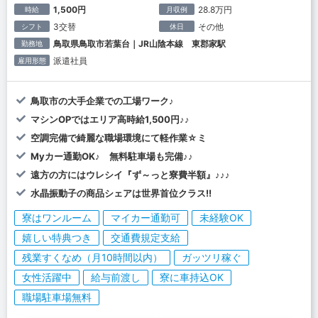
1,500円
28.8万円
時給
月収例
3交替
その他
シフト
休日
鳥取県鳥取市若葉台｜JR山陰本線 東郡家駅
勤務地
派遣社員
雇用形態
鳥取市の大手企業での工場ワーク♪
マシンOPではエリア高時給1,500円♪♪
空調完備で綺麗な職場環境にて軽作業☆ミ
Myカー通勤OK♪ 無料駐車場も完備♪♪
遠方の方にはウレシイ『ず～っと寮費半額』♪♪♪
水晶振動子の商品シェアは世界首位クラス!!
寮はワンルーム
マイカー通勤可
未経験OK
嬉しい特典つき
交通費規定支給
残業すくなめ（月10時間以内）
ガッツリ稼ぐ
女性活躍中
給与前渡し
寮に車持込OK
職場駐車場無料