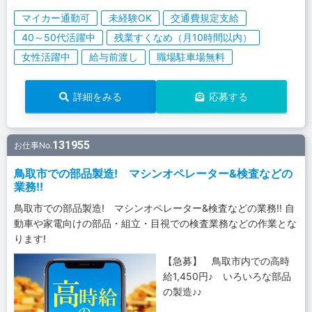
マイカー通勤可
未経験OK
交通費規定支給
40～50代活躍中
残業すくなめ（月10時間以内）
女性活躍中
給与前渡し
職場駐車場無料
詳細をみる
応募する
131955
お仕事No.
鳥取市での部品製造! マシンオペレーター&検査などの
業務!!
鳥取市での部品製造! マシンオペレーター&検査などの業務!! 自
動車や家電向けの部品・組立・目視での検査業務などの作業とな
ります!
【急募】 鳥取市内での高時
給1,450円♪ いろいろな部品
の製造♪♪