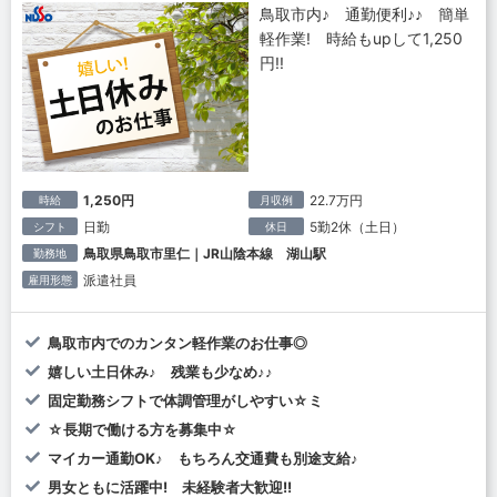
鳥取市内♪ 通勤便利♪♪ 簡単
軽作業! 時給もupして1,250
円!!
1,250円
22.7万円
時給
月収例
日勤
5勤2休（土日）
シフト
休日
鳥取県鳥取市里仁｜JR山陰本線 湖山駅
勤務地
派遣社員
雇用形態
鳥取市内でのカンタン軽作業のお仕事◎
嬉しい土日休み♪ 残業も少なめ♪♪
固定勤務シフトで体調管理がしやすい☆ミ
☆長期で働ける方を募集中☆
マイカー通勤OK♪ もちろん交通費も別途支給♪
男女ともに活躍中! 未経験者大歓迎!!