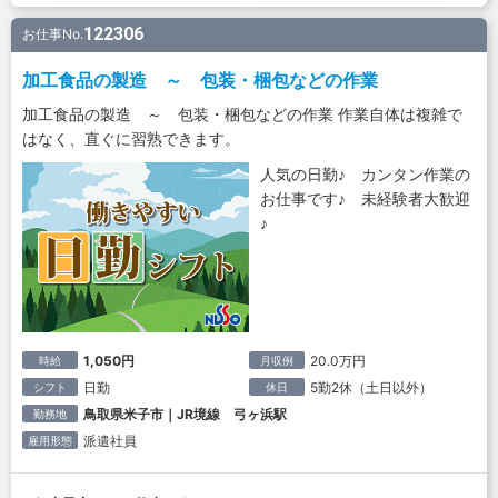
122306
お仕事No.
加工食品の製造 ～ 包装・梱包などの作業
加工食品の製造 ～ 包装・梱包などの作業 作業自体は複雑で
はなく、直ぐに習熟できます。
人気の日勤♪ カンタン作業の
お仕事です♪ 未経験者大歓迎
♪
1,050円
20.0万円
時給
月収例
日勤
5勤2休（土日以外）
シフト
休日
鳥取県米子市｜JR境線 弓ヶ浜駅
勤務地
派遣社員
雇用形態