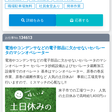
職場駐車場無料
社員食堂あり
簡単作業
詳細をみる
応募する
134613
お仕事No.
電池やコンデンサなどの電子部品に欠かせないセパレー
タのマシンオペレーター
電池やコンデンサなどの電子部品に欠かせないセパレータのマシ
ンオペレーター セパレータ抄紙設備およびセパレータ裁断加工
設備等でのオペレート 基本はマシンオペレーター、原巻の巻反
作業、原巻の裁断作業など 人気の土日休み! 事前に工場見学を
行いますので、ミスマッチの心配なし!!
米子市での工場ワーク♪ 人気
の土日休みで高時給1,400円♪♪