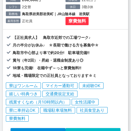
2交替
3勤3休
シフト
休日
鳥取県岩美郡岩美町｜JR山陰本線 岩美駅
勤務地
寮費無料
正社員
雇用形態
【正社員求人】 鳥取市近郊での工場ワーク♪
月の半分がお休み♪ ☆長期で働ける方を募集中☆
鳥取市中心部より車で約20分! 駐車場完備!!
賞与（年2回）・昇給・退職金制度あり◎
1R寮も完備! 在籍中ず～っと寮費無料!!
地域・職場限定での正社員となっております☆ミ
寮はワンルーム
マイカー通勤可
未経験OK
嬉しい特典つき
交通費規定支給
残業すくなめ（月10時間以内）
女性活躍中
寮に車持込OK
職場駐車場無料
社員食堂あり
寮費無料