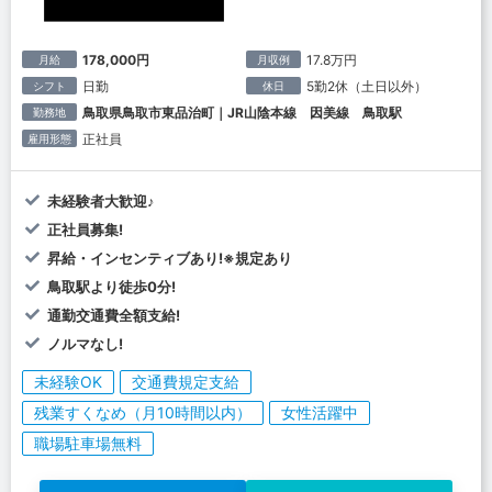
178,000円
17.8万円
月給
月収例
日勤
5勤2休（土日以外）
シフト
休日
鳥取県鳥取市東品治町｜JR山陰本線 因美線 鳥取駅
勤務地
正社員
雇用形態
未経験者大歓迎♪
正社員募集!
昇給・インセンティブあり!※規定あり
鳥取駅より徒歩0分!
通勤交通費全額支給!
ノルマなし!
未経験OK
交通費規定支給
残業すくなめ（月10時間以内）
女性活躍中
職場駐車場無料