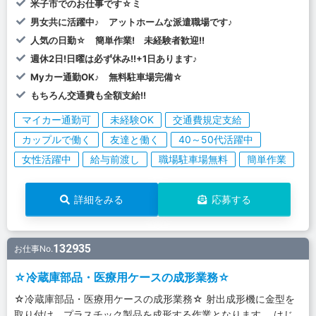
米子市でのお仕事です☆ミ
男女共に活躍中♪ アットホームな派遣職場です♪
人気の日勤☆ 簡単作業! 未経験者歓迎!!
週休2日!日曜は必ず休み!!+1日あります♪
Myカー通勤OK♪ 無料駐車場完備☆
もちろん交通費も全額支給!!
マイカー通勤可
未経験OK
交通費規定支給
カップルで働く
友達と働く
40～50代活躍中
女性活躍中
給与前渡し
職場駐車場無料
簡単作業
詳細をみる
応募する
132935
お仕事No.
☆冷蔵庫部品・医療用ケースの成形業務☆
☆冷蔵庫部品・医療用ケースの成形業務☆ 射出成形機に金型を
取り付け、プラスチック製品を成形する作業となります。 はじ