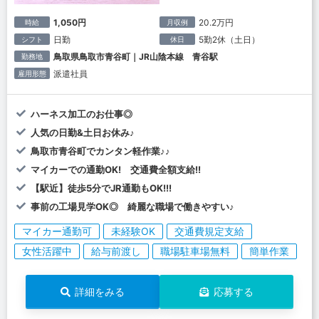
1,050円
20.2万円
時給
月収例
日勤
5勤2休（土日）
シフト
休日
鳥取県鳥取市青谷町｜JR山陰本線 青谷駅
勤務地
派遣社員
雇用形態
ハーネス加工のお仕事◎
人気の日勤&土日お休み♪
鳥取市青谷町でカンタン軽作業♪♪
マイカーでの通勤OK! 交通費全額支給!!
【駅近】徒歩5分でJR通勤もOK!!!
事前の工場見学OK◎ 綺麗な職場で働きやすい♪
マイカー通勤可
未経験OK
交通費規定支給
女性活躍中
給与前渡し
職場駐車場無料
簡単作業
詳細をみる
応募する