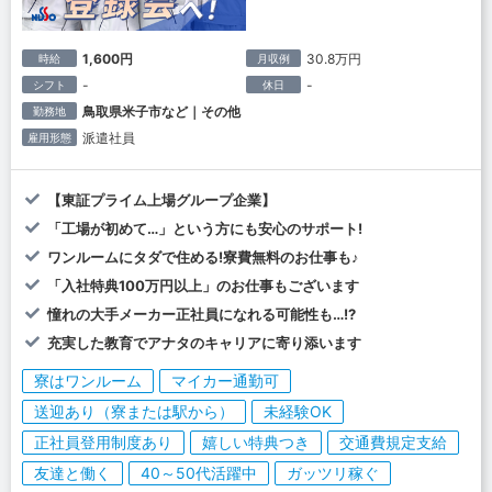
1,600円
30.8万円
時給
月収例
-
-
シフト
休日
鳥取県米子市など｜その他
勤務地
派遣社員
雇用形態
【東証プライム上場グループ企業】
「工場が初めて…」という方にも安心のサポート!
ワンルームにタダで住める!寮費無料のお仕事も♪
「入社特典100万円以上」のお仕事もございます
憧れの大手メーカー正社員になれる可能性も…!?
充実した教育でアナタのキャリアに寄り添います
寮はワンルーム
マイカー通勤可
送迎あり（寮または駅から）
未経験OK
正社員登用制度あり
嬉しい特典つき
交通費規定支給
友達と働く
40～50代活躍中
ガッツリ稼ぐ