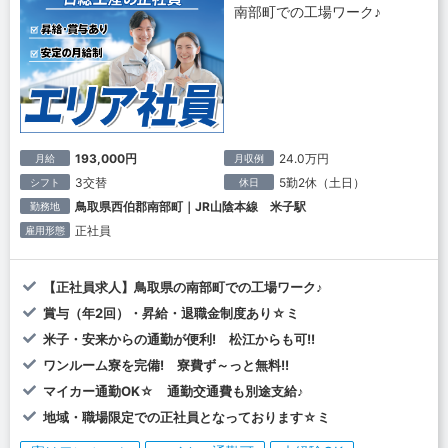
南部町での工場ワーク♪
193,000円
24.0万円
月給
月収例
3交替
5勤2休（土日）
シフト
休日
鳥取県西伯郡南部町｜JR山陰本線 米子駅
勤務地
正社員
雇用形態
【正社員求人】鳥取県の南部町での工場ワーク♪
賞与（年2回）・昇給・退職金制度あり☆ミ
米子・安来からの通勤が便利! 松江からも可!!
ワンルーム寮を完備! 寮費ず～っと無料!!
マイカー通勤OK☆ 通勤交通費も別途支給♪
地域・職場限定での正社員となっております☆ミ