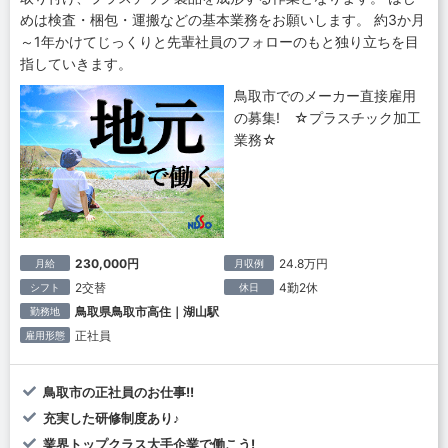
めは検査・梱包・運搬などの基本業務をお願いします。 約3か月
～1年かけてじっくりと先輩社員のフォローのもと独り立ちを目
指していきます。
鳥取市でのメーカー直接雇用
の募集! ☆プラスチック加工
業務☆
230,000円
24.8万円
月給
月収例
2交替
4勤2休
シフト
休日
鳥取県鳥取市高住｜湖山駅
勤務地
正社員
雇用形態
鳥取市の正社員のお仕事!!
充実した研修制度あり♪
業界トップクラス大手企業で働こう!