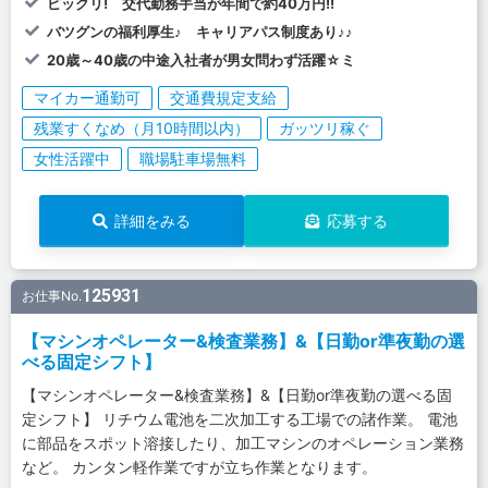
ビックリ! 交代勤務手当が年間で約40万円!!
バツグンの福利厚生♪ キャリアパス制度あり♪♪
20歳～40歳の中途入社者が男女問わず活躍☆ミ
マイカー通勤可
交通費規定支給
残業すくなめ（月10時間以内）
ガッツリ稼ぐ
女性活躍中
職場駐車場無料
詳細をみる
応募する
125931
お仕事No.
【マシンオペレーター&検査業務】&【日勤or準夜勤の選
べる固定シフト】
【マシンオペレーター&検査業務】&【日勤or準夜勤の選べる固
定シフト】 リチウム電池を二次加工する工場での諸作業。 電池
に部品をスポット溶接したり、加工マシンのオペレーション業務
など。 カンタン軽作業ですが立ち作業となります。