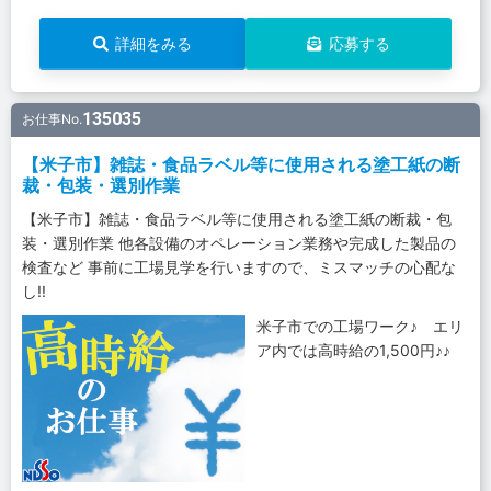
詳細をみる
応募する
135035
お仕事No.
【米子市】雑誌・食品ラベル等に使用される塗工紙の断
裁・包装・選別作業
【米子市】雑誌・食品ラベル等に使用される塗工紙の断裁・包
装・選別作業 他各設備のオペレーション業務や完成した製品の
検査など 事前に工場見学を行いますので、ミスマッチの心配な
し!!
米子市での工場ワーク♪ エリ
ア内では高時給の1,500円♪♪