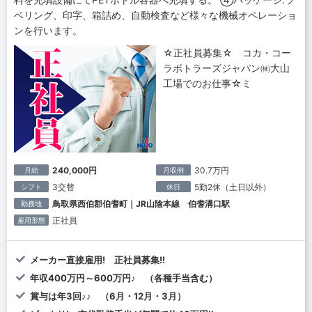
ベリング、印字、箱詰め、自動検査など様々な機械オペレーショ
ンを行います。
☆正社員募集☆ コカ・コー
ラボトラーズジャパン㈱大山
工場でのお仕事☆ミ
240,000円
30.7万円
月給
月収例
3交替
5勤2休（土日以外）
シフト
休日
鳥取県西伯郡伯耆町｜JR山陰本線 伯耆溝口駅
勤務地
正社員
雇用形態
メーカー直接雇用! 正社員募集!!
年収400万円～600万円♪ （各種手当含む）
賞与は年3回♪♪ （6月・12月・3月）