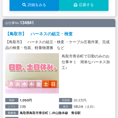
詳細をみる
応募する
134841
お仕事No.
【鳥取市】 ハーネスの組立・検査
【鳥取市】 ハーネスの組立・検査 ・ケーブル圧着作業、完成
品の検査・包装、軽量物運搬 など
鳥取市青谷町で日勤のみのお
仕事☆ミ 簡単なハーネス加
工♪
1,050円
20.2万円
時給
月収例
日勤
5勤2休（土日）
シフト
休日
鳥取県鳥取市青谷町｜JR山陰本線 青谷駅
勤務地