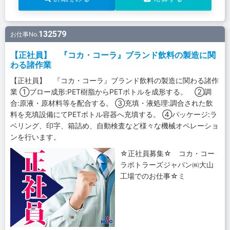
132579
お仕事No.
【正社員】 『コカ・コーラ』ブランド飲料の製造に関
わる諸作業
【正社員】 『コカ・コーラ』ブランド飲料の製造に関わる諸作
業 ①ブロー成形:PET樹脂からPETボトルを成形する。 ②調
合:原液・原材料等を配合する。 ③充填・液処理:調合された飲
料を充填設備にてPETボトル容器へ充填する。 ④パッケージ:ラ
ベリング、印字、箱詰め、自動検査など様々な機械オペレーショ
ンを行います。
☆正社員募集☆ コカ・コー
ラボトラーズジャパン㈱大山
工場でのお仕事☆ミ