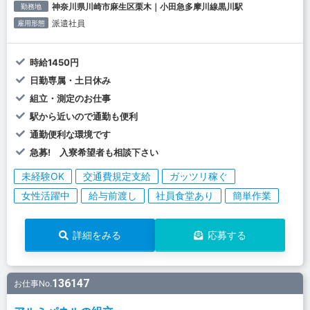
神奈川県川崎市麻生区栗木｜小田急多摩川線黒川駅
勤務地
派遣社員
雇用形態
時給1450円
日勤専属・土日休み
組立・測定のお仕事
駅から近いので通勤も便利
通勤便利な環境です
急募! 入寮希望者も相談下さい
未経験OK
交通費規定支給
ガッツリ稼ぐ
女性活躍中
給与前渡し
社員食堂あり
簡単作業
詳細をみる
応募する
136147
お仕事No.