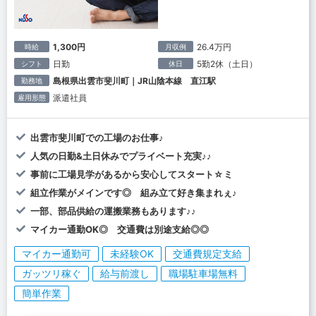
1,300円
26.4万円
時給
月収例
日勤
5勤2休（土日）
シフト
休日
島根県出雲市斐川町｜JR山陰本線 直江駅
勤務地
派遣社員
雇用形態
出雲市斐川町での工場のお仕事♪
人気の日勤&土日休みでプライベート充実♪♪
事前に工場見学があるから安心してスタート☆ミ
組立作業がメインです◎ 組み立て好き集まれぇ♪
一部、部品供給の運搬業務もあります♪♪
マイカー通勤OK◎ 交通費は別途支給◎◎
マイカー通勤可
未経験OK
交通費規定支給
ガッツリ稼ぐ
給与前渡し
職場駐車場無料
簡単作業