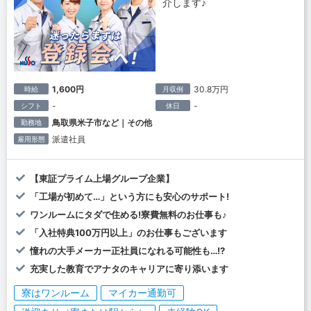
介します♪
1,600円
30.8万円
時給
月収例
-
-
シフト
休日
鳥取県米子市など｜その他
勤務地
派遣社員
雇用形態
【東証プライム上場グループ企業】
「工場が初めて…」という方にも安心のサポート!
ワンルームにタダで住める!寮費無料のお仕事も♪
「入社特典100万円以上」のお仕事もございます
憧れの大手メーカー正社員になれる可能性も…!?
充実した教育でアナタのキャリアに寄り添います
寮はワンルーム
マイカー通勤可