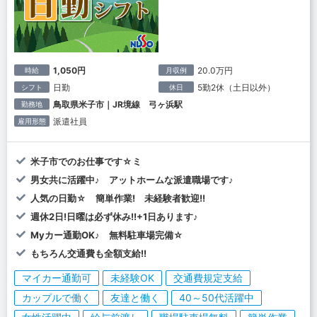
1,050円
20.0万円
時給
月収例
日勤
5勤2休（土日以外）
シフト
休日
鳥取県米子市｜JR境線 弓ヶ浜駅
勤務地
派遣社員
雇用形態
米子市でのお仕事です☆ミ
男女共に活躍中♪ アットホームな派遣職場です♪
人気の日勤☆ 簡単作業! 未経験者歓迎!!
週休2日!日曜は必ず休み!!+1日あります♪
Myカー通勤OK♪ 無料駐車場完備☆
もちろん交通費も全額支給!!
マイカー通勤可
未経験OK
交通費規定支給
カップルで働く
友達と働く
40～50代活躍中