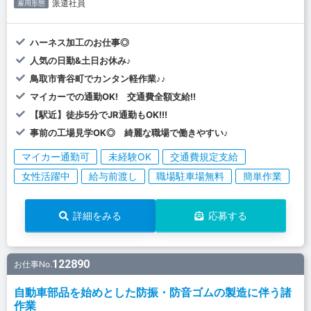
派遣社員
雇用形態
ハーネス加工のお仕事◎
人気の日勤&土日お休み♪
鳥取市青谷町でカンタン軽作業♪♪
マイカーでの通勤OK! 交通費全額支給!!
【駅近】徒歩5分でJR通勤もOK!!!
事前の工場見学OK◎ 綺麗な職場で働きやすい♪
マイカー通勤可
未経験OK
交通費規定支給
女性活躍中
給与前渡し
職場駐車場無料
簡単作業
詳細をみる
応募する
122890
お仕事No.
自動車部品を始めとした防振・防音ゴムの製造に伴う諸
作業