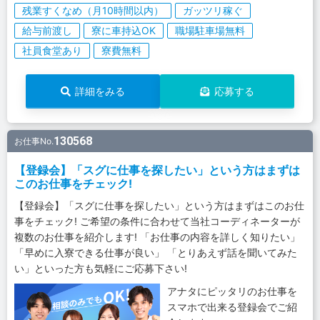
残業すくなめ（月10時間以内）
ガッツリ稼ぐ
給与前渡し
寮に車持込OK
職場駐車場無料
社員食堂あり
寮費無料
詳細をみる
応募する
130568
お仕事No.
【登録会】「スグに仕事を探したい」という方はまずは
このお仕事をチェック!
【登録会】「スグに仕事を探したい」という方はまずはこのお仕
事をチェック! ご希望の条件に合わせて当社コーディネーターが
複数のお仕事を紹介します! 「お仕事の内容を詳しく知りたい」
「早めに入寮できる仕事が良い」 「とりあえず話を聞いてみた
い」といった方も気軽にご応募下さい!
アナタにピッタリのお仕事を
スマホで出来る登録会でご紹