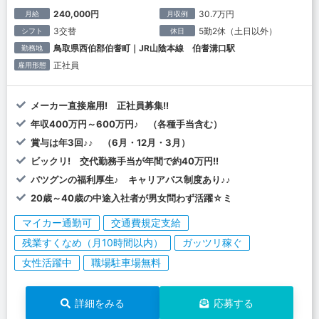
240,000円
30.7万円
月給
月収例
3交替
5勤2休（土日以外）
シフト
休日
鳥取県西伯郡伯耆町｜JR山陰本線 伯耆溝口駅
勤務地
正社員
雇用形態
メーカー直接雇用! 正社員募集!!
年収400万円～600万円♪ （各種手当含む）
賞与は年3回♪♪ （6月・12月・3月）
ビックリ! 交代勤務手当が年間で約40万円!!
バツグンの福利厚生♪ キャリアパス制度あり♪♪
20歳～40歳の中途入社者が男女問わず活躍☆ミ
マイカー通勤可
交通費規定支給
残業すくなめ（月10時間以内）
ガッツリ稼ぐ
女性活躍中
職場駐車場無料
詳細をみる
応募する