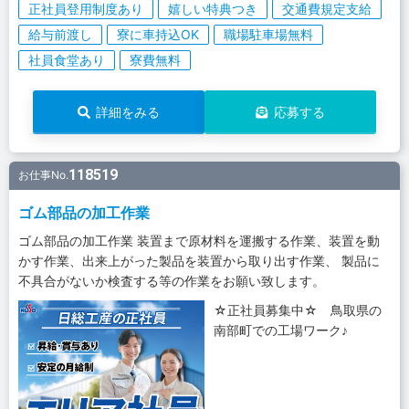
正社員登用制度あり
嬉しい特典つき
交通費規定支給
給与前渡し
寮に車持込OK
職場駐車場無料
社員食堂あり
寮費無料
詳細をみる
応募する
118519
お仕事No.
ゴム部品の加工作業
ゴム部品の加工作業 装置まで原材料を運搬する作業、装置を動
かす作業、出来上がった製品を装置から取り出す作業、 製品に
不具合がないか検査する等の作業をお願い致します。
☆正社員募集中☆ 鳥取県の
南部町での工場ワーク♪