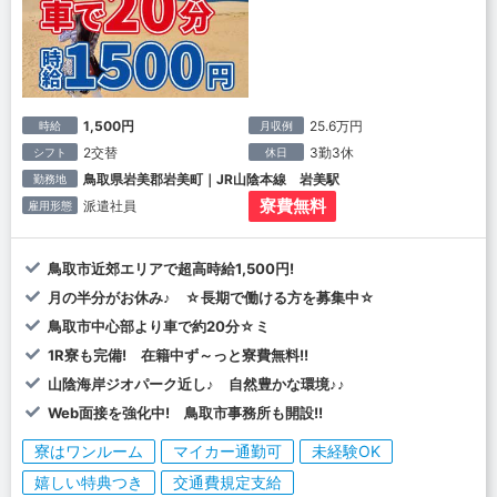
1,500円
25.6万円
時給
月収例
2交替
3勤3休
シフト
休日
鳥取県岩美郡岩美町｜JR山陰本線 岩美駅
勤務地
寮費無料
派遣社員
雇用形態
鳥取市近郊エリアで超高時給1,500円!
月の半分がお休み♪ ☆長期で働ける方を募集中☆
鳥取市中心部より車で約20分☆ミ
1R寮も完備! 在籍中ず～っと寮費無料!!
山陰海岸ジオパーク近し♪ 自然豊かな環境♪♪
Web面接を強化中! 鳥取市事務所も開設!!
寮はワンルーム
マイカー通勤可
未経験OK
嬉しい特典つき
交通費規定支給