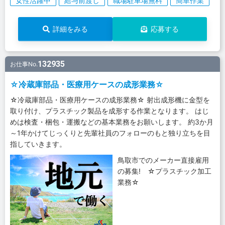
女性活躍中
給与前渡し
職場駐車場無料
簡単作業
詳細をみる
応募する
132935
お仕事No.
☆冷蔵庫部品・医療用ケースの成形業務☆
☆冷蔵庫部品・医療用ケースの成形業務☆ 射出成形機に金型を
取り付け、プラスチック製品を成形する作業となります。 はじ
めは検査・梱包・運搬などの基本業務をお願いします。 約3か月
～1年かけてじっくりと先輩社員のフォローのもと独り立ちを目
指していきます。
鳥取市でのメーカー直接雇用
の募集! ☆プラスチック加工
業務☆