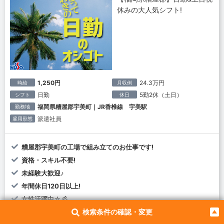
休みの大人気シフト!
1,250円
24.3万円
時給
月収例
日勤
5勤2休（土日）
シフト
休日
福岡県糟屋郡宇美町｜JR香椎線 宇美駅
勤務地
派遣社員
雇用形態
糟屋郡宇美町の工場で組み立てのお仕事です!
資格・スキル不要!
未経験大歓迎♪
年間休日120日以上!
女性活躍中☆彡
検索条件の確認・変更
福岡・佐賀で働こう!