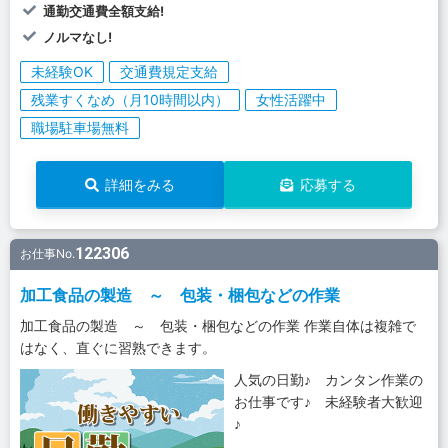
通勤交通費全額支給!
ノルマなし!
未経験OK
交通費規定支給
残業すくなめ（月10時間以内）
女性活躍中
職場駐車場無料
詳細をみる
応募する
122306
お仕事No.
加工食品の製造 ～ 包装・梱包などの作業
加工食品の製造 ～ 包装・梱包などの作業 作業自体は複雑で
はなく、直ぐに習熟できます。
人気の日勤♪ カンタン作業の
お仕事です♪ 未経験者大歓迎
♪