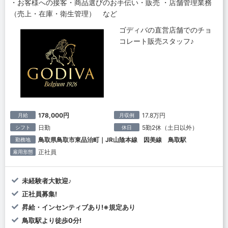
・お客様への接客・商品選びのお手伝い・販売 ・店舗管理業務
（売上・在庫・衛生管理） など
ゴディバの直営店舗でのチョ
コレート販売スタッフ♪
178,000円
17.8万円
月給
月収例
日勤
5勤2休（土日以外）
シフト
休日
鳥取県鳥取市東品治町｜JR山陰本線 因美線 鳥取駅
勤務地
正社員
雇用形態
未経験者大歓迎♪
正社員募集!
昇給・インセンティブあり!※規定あり
鳥取駅より徒歩0分!