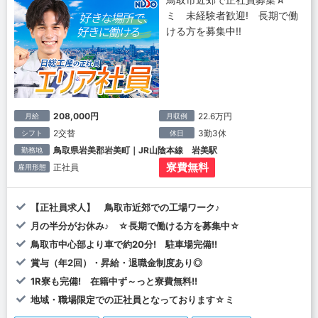
ミ 未経験者歓迎! 長期で働
ける方を募集中!!
208,000円
22.6万円
月給
月収例
2交替
3勤3休
シフト
休日
鳥取県岩美郡岩美町｜JR山陰本線 岩美駅
勤務地
寮費無料
正社員
雇用形態
【正社員求人】 鳥取市近郊での工場ワーク♪
月の半分がお休み♪ ☆長期で働ける方を募集中☆
鳥取市中心部より車で約20分! 駐車場完備!!
賞与（年2回）・昇給・退職金制度あり◎
1R寮も完備! 在籍中ず～っと寮費無料!!
地域・職場限定での正社員となっております☆ミ