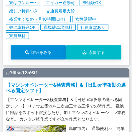
寮はワンルーム
マイカー通勤可
未経験OK
嬉しい特典つき
交通費規定支給
残業すくなめ（月10時間以内）
女性活躍中
寮に車持込OK
職場駐車場無料
社員食堂あり
寮費無料
詳細をみる
応募する
125931
お仕事No.
【マシンオペレーター&検査業務】&【日勤or準夜勤の選
べる固定シフト】
【マシンオペレーター&検査業務】&【日勤or準夜勤の選べる固
定シフト】 リチウム電池を二次加工する工場での諸作業。 電池
に部品をスポット溶接したり、加工マシンのオペレーション業務
など。 カンタン軽作業ですが立ち作業となります。
鳥取市内♪ 通勤便利♪♪ 簡単