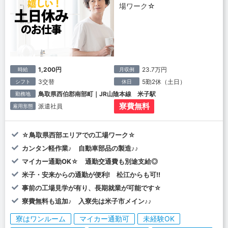
場ワーク☆
1,200円
23.7万円
時給
月収例
3交替
5勤2休（土日）
シフト
休日
鳥取県西伯郡南部町｜JR山陰本線 米子駅
勤務地
寮費無料
派遣社員
雇用形態
☆鳥取県西部エリアでの工場ワーク☆
カンタン軽作業♪ 自動車部品の製造♪♪
マイカー通勤OK☆ 通勤交通費も別途支給◎
米子・安来からの通勤が便利! 松江からも可!!
事前の工場見学が有り、長期就業が可能です☆
寮費無料も追加♪ 入寮先は米子市メイン♪♪
寮はワンルーム
マイカー通勤可
未経験OK