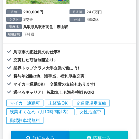
230,000円
24.8万円
月給
月収例
2交替
4勤2休
シフト
休日
鳥取県鳥取市高住｜湖山駅
勤務地
正社員
雇用形態
鳥取市の正社員のお仕事!!
充実した研修制度あり♪
業界トップクラス大手企業で働こう!
賞与年2回の他、諸手当、福利厚生充実!
マイカー通勤OK♪ 交通費の支給もあります!
選べるキャリア! 転勤無しも海外挑戦もOK!
マイカー通勤可
未経験OK
交通費規定支給
残業すくなめ（月10時間以内）
女性活躍中
職場駐車場無料
詳細をみる
応募する