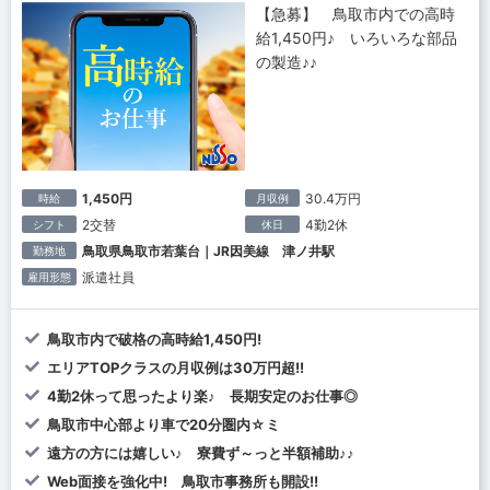
【急募】 鳥取市内での高時
給1,450円♪ いろいろな部品
の製造♪♪
1,450円
30.4万円
時給
月収例
2交替
4勤2休
シフト
休日
鳥取県鳥取市若葉台｜JR因美線 津ノ井駅
勤務地
派遣社員
雇用形態
鳥取市内で破格の高時給1,450円!
エリアTOPクラスの月収例は30万円超!!
4勤2休って思ったより楽♪ 長期安定のお仕事◎
鳥取市中心部より車で20分圏内☆ミ
遠方の方には嬉しい♪ 寮費ず～っと半額補助♪♪
Web面接を強化中! 鳥取市事務所も開設!!