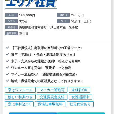
193,000円
24.0万円
月給
月収例
3交替
5勤2休（土日）
シフト
休日
鳥取県西伯郡南部町｜JR山陰本線 米子駅
勤務地
正社員
雇用形態
【正社員求人】鳥取県の南部町での工場ワーク♪
賞与（年2回）・昇給・退職金制度あり☆ミ
米子・安来からの通勤が便利! 松江からも可!!
ワンルーム寮を完備! 寮費ず～っと無料!!
マイカー通勤OK☆ 通勤交通費も別途支給♪
地域・職場限定での正社員となっております☆ミ
寮はワンルーム
マイカー通勤可
未経験OK
嬉しい特典つき
交通費規定支給
女性活躍中
寮に車持込OK
職場駐車場無料
社員食堂あり