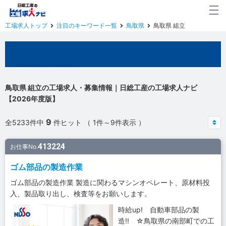
工場求人トップ
注目のキーワード一覧
鳥取県
鳥取県 組立
鳥取県の工場求人
鳥取県 組立の工場求人・募集情報｜日総工産の工場求人ナビ
【2026年度版】
9
全5233件中
件ヒット （ 1件～9件表示 ）
413224
お仕事No.
ゴム部品の製造作業
ゴム部品の製造作業 製造に関わるマシンオペレート、原材料投
入、製品取り出し、検査等をお願いします。
時給up! 自動車部品の製
造!! ☆鳥取県の南部町での工