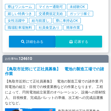
寮はワンルーム
マイカー通勤可
未経験OK
嬉しい特典つき
交通費規定支給
ガッツリ稼ぐ
女性活躍中
給与前渡し
寮に車持込OK
職場駐車場無料
社員食堂あり
簡単作業
詳細をみる
応募する
124610
お仕事No.
【鳥取市近郊にて正社員募集】 電池の製造工場での諸
作業
【鳥取市近郊にて正社員募集】 電池の製造工場での諸作業 円
筒電池の組立・目視での検査業務などの作業となります。 工程
によって、円筒電池組立装置のオペレーション、設備への部材投
入、 目視検査、完成品パレットの準備、次工程への完成品運搬
などなど。
鳥取市近郊で正社員募集☆