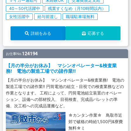
マイカー通勤可
未経験OK
交通費規定支給
40～50代活躍中
残業すくなめ（月10時間以内）
女性活躍中
給与前渡し
職場駐車場無料
詳細をみる
応募する
124194
お仕事No.
【月の半分がお休み】 マシンオペレーター&検査業
務! 電池の製造工場での諸作業!!
【月の半分がお休み】 マシンオペレーター&検査業務! 電池の
製造工場での諸作業!! 円筒電池の組立・目視での検査業務などの
作業となります。 工程によって、円筒電池組立装置のオペレー
ション、設備への部材投入、 目視検査、完成品パレットの準
備、次工程への完成品運搬など。
☆カンタン作業☆ 鳥取市近
郊で破格の時給1,500円&寮費
無料☆ミ