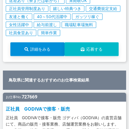
送迎あり（寮または駅から）
未経験OK
正社員登用制度あり
嬉しい特典つき
交通費規定支給
友達と働く
40～50代活躍中
ガッツリ稼ぐ
女性活躍中
給与前渡し
職場駐車場無料
社員食堂あり
簡単作業
詳細をみる
応募する
鳥取県に関連するおすすめのお仕事検索結果
727669
お仕事No.
正社員 GODIVAで接客・販売
正社員 GODIVAで接客・販売 ゴディバ（GODIVA）の直営店舗
にて、商品の販売・接客業務、店舗運営業務をお願いします。