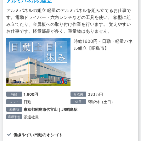
アルミパネルの組立
アルミパネルの組立 軽量のアルミパネルを組み立てるお仕事で
す。電動ドライバー・六角レンチなどの工具を使い、 箱型に組
み立てたり、金属板への取り付け作業を行います。 覚えやすい
お仕事です。軽量部品が多く、重量物はありません。
時給1600円・日勤・軽量パネ
ル組立【昭島市】
1,600円
33.1万円
時給
月収例
日勤
5勤2休（土日）
シフト
休日
東京都昭島市代官山｜JR昭島駅
勤務地
派遣社員
雇用形態
働きやすい日勤のオシゴト