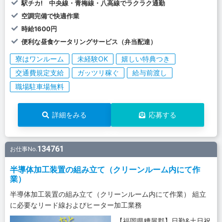
駅チカ! 中央線・青梅線・八高線でラクラク通勤
空調完備で快適作業
時給1600円
便利な昼食ケータリングサービス（弁当配達）
寮はワンルーム
未経験OK
嬉しい特典つき
交通費規定支給
ガッツリ稼ぐ
給与前渡し
職場駐車場無料
詳細をみる
応募する
134761
お仕事No.
半導体加工装置の組み立て（クリーンルーム内にて作
業）
半導体加工装置の組み立て（クリーンルーム内にて作業） 組立
に必要なリード線およびヒーター加工業務
【福岡県糟屋郡】日勤&土日祝