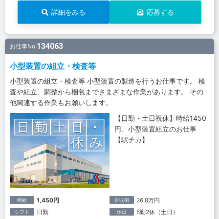
詳細をみる
応募する
134063
お仕事No.
小型装置の組立・検査等
小型装置の組立・検査等 小型装置の製造を行うお仕事です。 検
査や組立、調整から梱包までさまざまな作業があります。 その
他関連する作業もお願いします。
【日勤・土日祝休】時給1450
円、小型装置組立のお仕事
【駅チカ】
1,450円
26.8万円
時給
月収例
日勤
5勤2休（土日）
シフト
休日