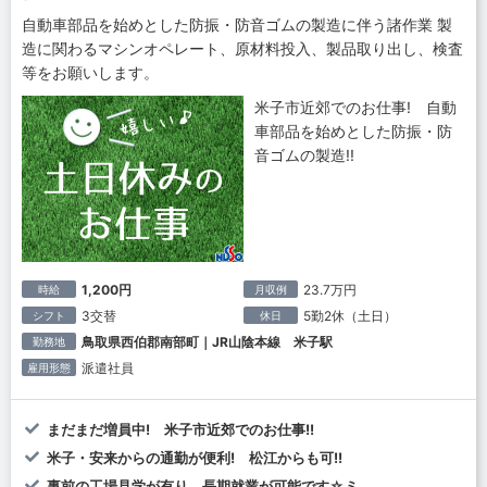
自動車部品を始めとした防振・防音ゴムの製造に伴う諸作業 製
造に関わるマシンオペレート、原材料投入、製品取り出し、検査
等をお願いします。
米子市近郊でのお仕事! 自動
車部品を始めとした防振・防
音ゴムの製造!!
1,200円
23.7万円
時給
月収例
3交替
5勤2休（土日）
シフト
休日
鳥取県西伯郡南部町｜JR山陰本線 米子駅
勤務地
派遣社員
雇用形態
まだまだ増員中! 米子市近郊でのお仕事!!
米子・安来からの通勤が便利! 松江からも可!!
事前の工場見学が有り、長期就業が可能です☆ミ