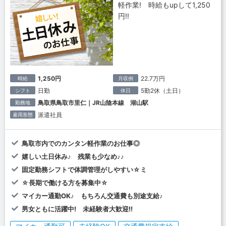
軽作業! 時給もupして1,250
円!!
1,250円
22.7万円
時給
月収例
日勤
5勤2休（土日）
シフト
休日
鳥取県鳥取市里仁｜JR山陰本線 湖山駅
勤務地
派遣社員
雇用形態
鳥取市内でのカンタン軽作業のお仕事◎
嬉しい土日休み♪ 残業も少なめ♪♪
固定勤務シフトで体調管理がしやすい☆ミ
☆長期で働ける方を募集中☆
マイカー通勤OK♪ もちろん交通費も別途支給♪
男女ともに活躍中! 未経験者大歓迎!!