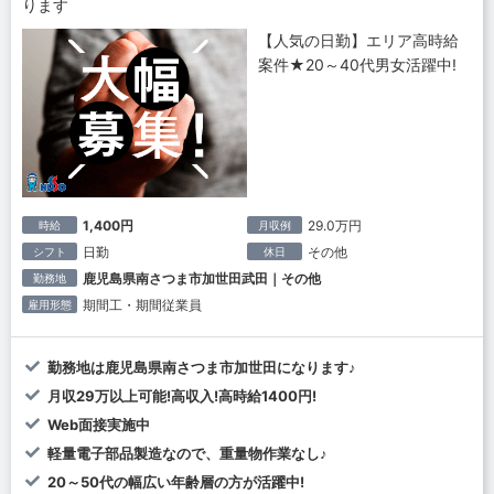
ります
【人気の日勤】エリア高時給
案件★20～40代男女活躍中!
1,400円
29.0万円
時給
月収例
日勤
その他
シフト
休日
鹿児島県南さつま市加世田武田｜その他
勤務地
期間工・期間従業員
雇用形態
勤務地は鹿児島県南さつま市加世田になります♪
月収29万以上可能!高収入!高時給1400円!
Web面接実施中
軽量電子部品製造なので、重量物作業なし♪
20～50代の幅広い年齢層の方が活躍中!