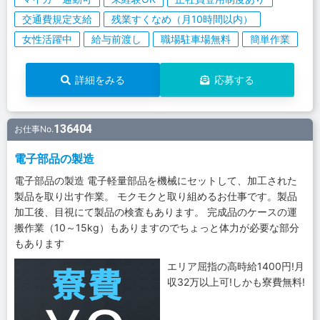
交通費規定支給
残業すくなめ（月10時間以内）
女性活躍中
給与前渡し
職場駐車場無料
簡単作業
詳細をみる
応募する
136404
お仕事No.
電子部品の製造
電子部品の製造 電子軽量部品を機械にセットして、加工された
製品を取り出す作業。 モクモクと取り組めるお仕事です。製品
加工後、目視にて製品の検査もあります。 完成品のケースの運
搬作業（10～15kg）もありますのでちょっと体力が必要な部分
もあります
エリア屈指の高時給1400円!月
収32万以上可!しかも寮費無料!