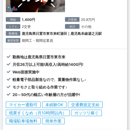
1,400円
25.9万円
時給
月収例
2交替
その他
シフト
休日
鹿児島県日置市東市来町湯田｜鹿児島本線湯之元駅
勤務地
期間工・期間従業員
雇用形態
勤務地は鹿児島県日置市東市来
月収26万以上可能!高収入!高時給1400円!
Web面接実施中
軽量電子部品製造なので、重量物作業なし♪
モクモクと取り組める作業です♪
20～50代の幅広い年齢層の方が活躍中!
マイカー通勤可
未経験OK
交通費規定支給
残業すくなめ（月10時間以内）
ガッツリ稼ぐ
職場駐車場無料
簡単作業