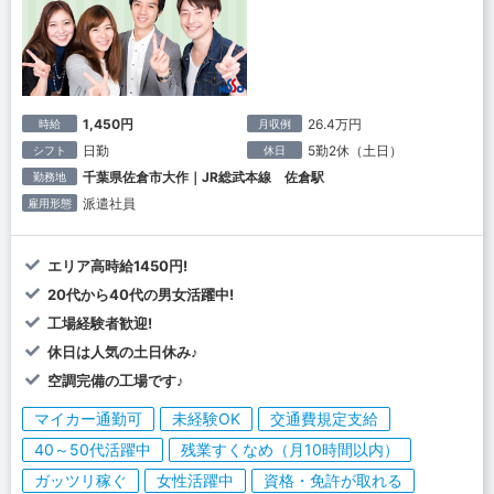
1,450円
26.4万円
時給
月収例
日勤
5勤2休（土日）
シフト
休日
千葉県佐倉市大作｜JR総武本線 佐倉駅
勤務地
派遣社員
雇用形態
エリア高時給1450円!
20代から40代の男女活躍中!
工場経験者歓迎!
休日は人気の土日休み♪
空調完備の工場です♪
マイカー通勤可
未経験OK
交通費規定支給
40～50代活躍中
残業すくなめ（月10時間以内）
ガッツリ稼ぐ
女性活躍中
資格・免許が取れる