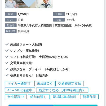
1,250円
21.5万円
時給
月収例
日勤
その他
シフト
休日
千葉県八千代市大和田新田｜東葉高速鉄道 八千代中央駅
勤務地
契約社員
雇用形態
未経験スタート大歓迎!
シンプル・簡単作業!
シフトは相談可能! 土日祝休みなどもOK
交通費全額支給!
残業少な目 プライベート時間はしっかり!
夜勤ありません! 日勤のみ
マイカー通勤可
未経験OK
交通費規定支給
40～50代活躍中
残業すくなめ（月10時間以内）
女性活躍中
給与前渡し
職場駐車場無料
簡単作業