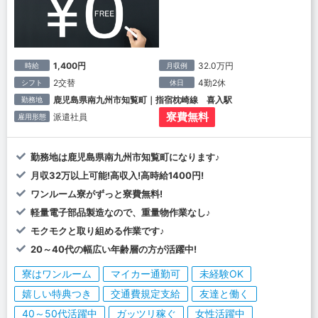
1,400円
32.0万円
時給
月収例
2交替
4勤2休
シフト
休日
鹿児島県南九州市知覧町｜指宿枕崎線 喜入駅
勤務地
寮費無料
派遣社員
雇用形態
勤務地は鹿児島県南九州市知覧町になります♪
月収32万以上可能!高収入!高時給1400円!
ワンルーム寮がずっと寮費無料!
軽量電子部品製造なので、重量物作業なし♪
モクモクと取り組める作業です♪
20～40代の幅広い年齢層の方が活躍中!
寮はワンルーム
マイカー通勤可
未経験OK
嬉しい特典つき
交通費規定支給
友達と働く
40～50代活躍中
ガッツリ稼ぐ
女性活躍中