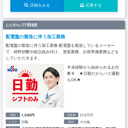
詳細をみる
応募する
119568
お仕事No.
配電盤の製造に伴う加工業務
配電盤の製造に伴う加工業務 配電盤を製造しているメーカー
で、材料切断や組立組み付け、 塗装業務、出荷準備業務などを
していただきます。
☆未経験から始められるお仕
事☆ ★日勤だからバス通勤
もOK★
1,200円
21.0万円
時給
月収例
日勤
その他
シフト
休日