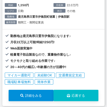
1,250円
22.0万円
時給
月収例
日勤
その他
シフト
休日
鹿児島県日置市伊集院町徳重｜伊集院駅
勤務地
期間工・期間従業員
雇用形態
勤務地は鹿児島県日置市伊集院になります♪
月収22万以上可能!時給1250円!
Web面接実施中
軽量電子部品製造なので、重量物作業なし♪
モクモクと取り組める作業です♪
20～40代の幅広い年齢層の方が活躍中!
マイカー通勤可
未経験OK
交通費規定支給
職場駐車場無料
簡単作業
詳細をみる
応募する