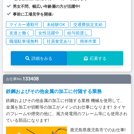
男女不問、幅広い年齢層の方が活躍中!
事前に工場見学を開催♪
マイカー通勤可
未経験OK
交通費規定支給
友達と働く
女性活躍中
給与前渡し
職場駐車場無料
社員食堂あり
簡単作業
詳細をみる
応募する
133408
お仕事No.
鉄鋼およびその他金属の加工に付随する業務
鉄鋼およびその他金属の加工に付随する業務 機械を使用して、
金属を加工や切断等の加工がメインのお仕事になります! タイヤ
のフレームや煙突の他に、風力発電用のフレーム等にも使用され
ている部品になります!
鹿児島県鹿児島市でのお仕事!