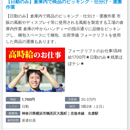
【日勤のみ】倉庫内で商品のピッキング・仕分け・運搬
作業
【日勤のみ】倉庫内で商品のピッキング・仕分け・運搬作業 市
販の風船やディスプレイ等に使用される風船を製造する工場の倉
庫内作業 倉庫の中からハンディーの指示通りに品物をピッキン
グし、梱包スペースにて梱包、出荷準備 フォークリフトを使用
した商品の運搬もあります。
フォークリフトのお仕事!高時
給1700円★日勤のみ★残業ほ
ぼナシ★
1,700円
30.3万円
時給
月収例
日勤
5勤2休（土日）
シフト
休日
神奈川県横浜市鶴見区大黒町｜京急本線 生麦駅
勤務地
派遣社員
雇用形態