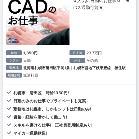
☆人気の日勤のお仕事☆ ★
バス通勤可能★
1,350円
23.7万円
時給
月収例
日勤
その他
シフト
休日
北海道札幌市清田区平岡1条｜札幌市営地下鉄東豊線 福住駅
勤務地
派遣社員
雇用形態
札幌市 清田区 時給1350円!
日勤のみのお仕事でプライベートも充実♪
勤務地は札幌市、しかもシフトは日勤のみ!
資格・経験を活かして働こう!
スキルを磨ける仕事! 正社員登用制度あり!
マイカー通勤歓迎!