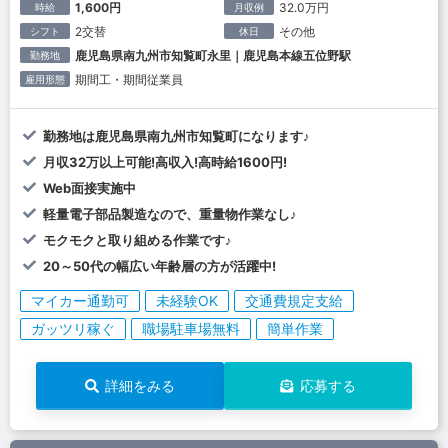
1,600円
32.0万円
時給
月収例
2交替
その他
シフト
休日
鹿児島県南九州市知覧町永里｜鹿児島本線五位野駅
勤務地
期間工・期間従業員
雇用形態
勤務地は鹿児島県南九州市知覧町になります♪
月収32万以上可能!高収入!高時給1600円!
Web面接実施中
軽量電子部品製造なので、重量物作業なし♪
モクモクと取り組める作業です♪
20～50代の幅広い年齢層の方が活躍中!
マイカー通勤可
未経験OK
交通費規定支給
ガッツリ稼ぐ
職場駐車場無料
簡単作業
詳細をみる
応募する