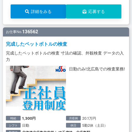
詳細をみる
応募する
136562
お仕事No.
完成したペットボトルの検査
完成したペットボトルの検査 寸法の確認、外観検査 データの入
力
日勤のみ!北広島での検査業務!
1,300円
20.1万円
時給
月収例
日勤
5勤2休（土日）
シフト
休日