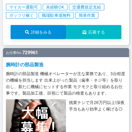
マイカー通勤可
未経験OK
交通費規定支給
ガッツリ稼ぐ
職場駐車場無料
簡単作業
詳細をみる
応募する
729961
お仕事No.
腕時計の部品製造
腕時計の部品製造 機械オペレーターが主な業務であり、3台程度
の機械を担当します 出来上がった製品（歯車・ネジ等）を取り
出し、新たに機械にセットする作業 モクモクと取り組めるお仕
事です。製品加工後、目視にて製品の検査もあります。
残業ナシで月26万円以上!深夜
手当もあり効率よく稼げる◎