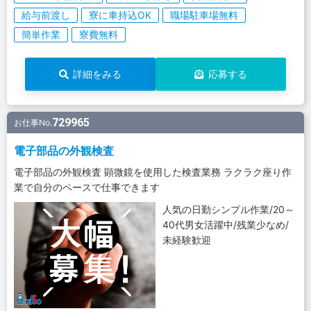
給与前渡し
寮に車持込OK
職場駐車場無料
簡単作業
寮費無料
詳細をみる
応募する
729965
お仕事No.
電子部品の外観検査
電子部品の外観検査 顕微鏡を使用した検査業務 ラクラク座り作
業で自分のペースで仕事できます
人気の日勤シンプル作業/20～
40代男女活躍中/残業少なめ/
未経験歓迎