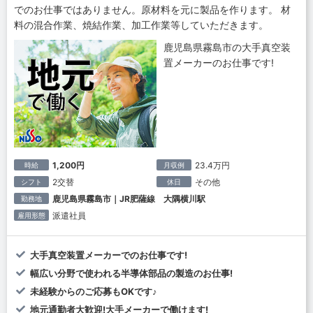
でのお仕事ではありません。原材料を元に製品を作ります。 材
料の混合作業、焼結作業、加工作業等していただきます。
鹿児島県霧島市の大手真空装
置メーカーのお仕事です!
1,200円
23.4万円
時給
月収例
2交替
その他
シフト
休日
鹿児島県霧島市｜JR肥薩線 大隅横川駅
勤務地
派遣社員
雇用形態
大手真空装置メーカーでのお仕事です!
幅広い分野で使われる半導体部品の製造のお仕事!
未経験からのご応募もOKです♪
地元通勤者大歓迎!大手メーカーで働けます!