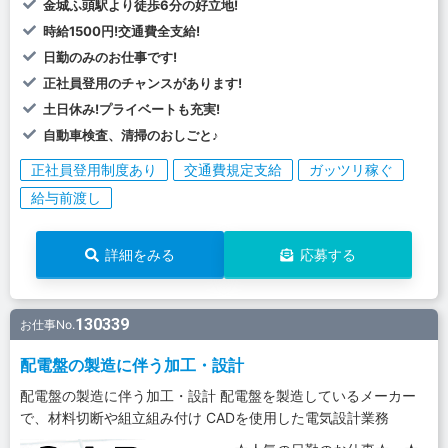
金城ふ頭駅より徒歩6分の好立地!
時給1500円!交通費全支給!
日勤のみのお仕事です!
正社員登用のチャンスがあります!
土日休み!プライベートも充実!
自動車検査、清掃のおしごと♪
正社員登用制度あり
交通費規定支給
ガッツリ稼ぐ
給与前渡し
詳細をみる
応募する
130339
お仕事No.
配電盤の製造に伴う加工・設計
配電盤の製造に伴う加工・設計 配電盤を製造しているメーカー
で、材料切断や組立組み付け CADを使用した電気設計業務