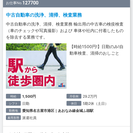
127700
お仕事No.
中古自動車の洗浄、清掃、検査業務
中古自動車の洗浄、清掃、検査業務 輸出用の中古車の検疫検査
（車のチェックや写真撮影）および 車体や社内に付着したもの
を除去する業務です。
【時給1500円!】日勤のみ!自
動車検査、清掃のおしごと
1,500円
29.2万円
時給
月収例
日勤
5勤2休（土日）
シフト
休日
愛知県名古屋市港区｜あおなみ線金城ふ頭駅
勤務地
派遣社員
雇用形態