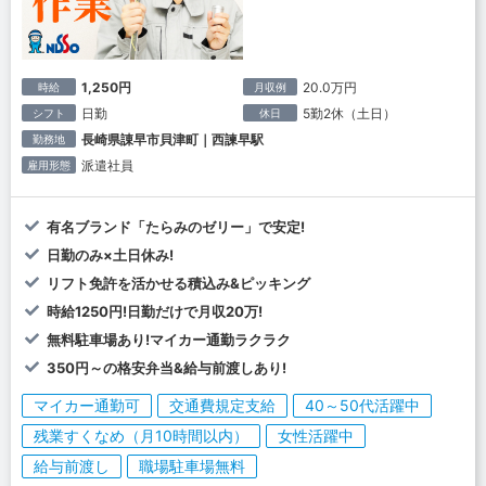
1,250円
20.0万円
時給
月収例
日勤
5勤2休（土日）
シフト
休日
長崎県諌早市貝津町｜西諫早駅
勤務地
派遣社員
雇用形態
有名ブランド「たらみのゼリー」で安定!
日勤のみ×土日休み!
リフト免許を活かせる積込み&ピッキング
時給1250円!日勤だけで月収20万!
無料駐車場あり!マイカー通勤ラクラク
350円～の格安弁当&給与前渡しあり!
マイカー通勤可
交通費規定支給
40～50代活躍中
残業すくなめ（月10時間以内）
女性活躍中
給与前渡し
職場駐車場無料