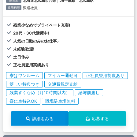
北海道北広島市共栄｜JR千歳線 北広島駅
勤務地
派遣社員
雇用形態
残業少なめでプライベート充実!
20代・30代活躍中!
人気の日勤のみのお仕事♪
未経験歓迎!
土日休み
正社員登用実績あり
寮はワンルーム
マイカー通勤可
正社員登用制度あり
嬉しい特典つき
交通費規定支給
残業すくなめ（月10時間以内）
給与前渡し
寮に車持込OK
職場駐車場無料
詳細をみる
応募する