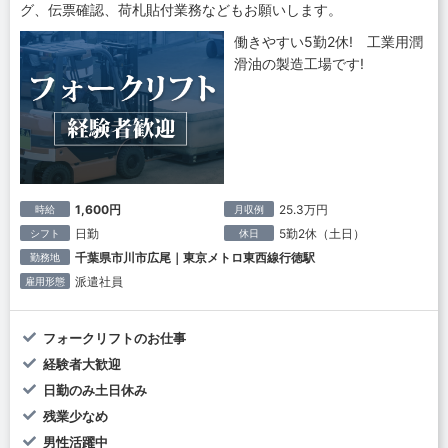
グ、伝票確認、荷札貼付業務などもお願いします。
働きやすい5勤2休! 工業用潤
滑油の製造工場です!
1,600円
25.3万円
時給
月収例
日勤
5勤2休（土日）
シフト
休日
千葉県市川市広尾｜東京メトロ東西線行徳駅
勤務地
派遣社員
雇用形態
フォークリフトのお仕事
経験者大歓迎
日勤のみ土日休み
残業少なめ
男性活躍中