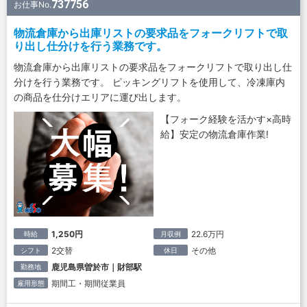
737756
お仕事No.
物流倉庫から出庫リストの要求品をフォークリフトで取
り出し仕分けを行う業務です。
物流倉庫から出庫リストの要求品をフォークリフトで取り出し仕
分けを行う業務です。 ピッキングリフトを使用して、冷凍庫内
の商品を仕分けエリアに運び出します。
【フォーク経験を活かす×高時
給】安定の物流倉庫作業!
1,250円
22.6万円
時給
月収例
2交替
その他
シフト
休日
鹿児島県曽於市｜財部駅
勤務地
期間工・期間従業員
雇用形態