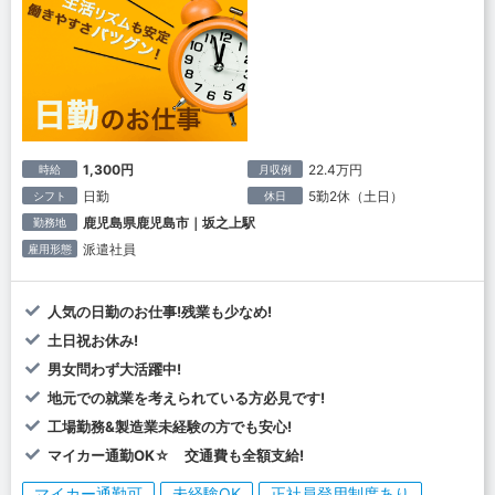
1,300円
22.4万円
時給
月収例
日勤
5勤2休（土日）
シフト
休日
鹿児島県鹿児島市｜坂之上駅
勤務地
派遣社員
雇用形態
人気の日勤のお仕事!残業も少なめ!
土日祝お休み!
男女問わず大活躍中!
地元での就業を考えられている方必見です!
工場勤務&製造業未経験の方でも安心!
マイカー通勤OK☆ 交通費も全額支給!
マイカー通勤可
未経験OK
正社員登用制度あり