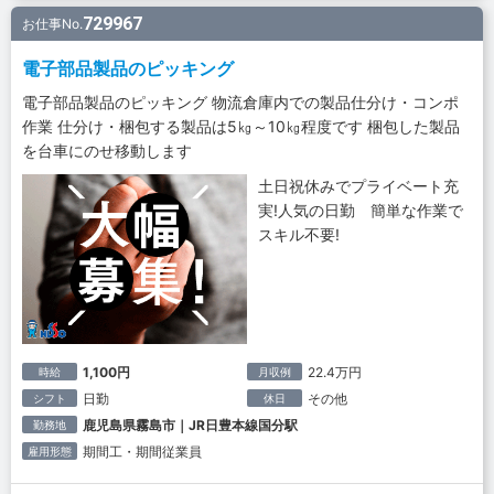
729967
お仕事No.
電子部品製品のピッキング
電子部品製品のピッキング 物流倉庫内での製品仕分け・コンポ
作業 仕分け・梱包する製品は5㎏～10㎏程度です 梱包した製品
を台車にのせ移動します
土日祝休みでプライベート充
実!人気の日勤 簡単な作業で
スキル不要!
1,100円
22.4万円
時給
月収例
日勤
その他
シフト
休日
鹿児島県霧島市｜JR日豊本線国分駅
勤務地
期間工・期間従業員
雇用形態