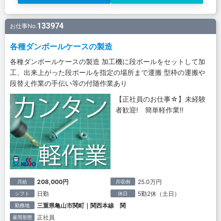
133974
お仕事No.
各種ダンボールケースの製造
各種ダンボールケースの製造 加工機に段ボールをセットして加
工、出来上がった段ボールを指定の場所まで運搬 型枠の運搬や
段替え作業の手伝い等の付随作業あり
【正社員のお仕事☆】未経験
者歓迎! 簡単軽作業!!
208,000円
25.0万円
月給
月収例
日勤
5勤2休（土日）
シフト
休日
三重県亀山市関町｜関西本線 関
勤務地
正社員
雇用形態