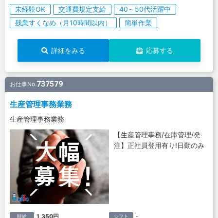
未経験OK
交通費規定支給
40～50代活躍中
残業すくなめ（月10時間以内）
簡単作業
詳細をみる
応募する
737579
お仕事No.
生産管理事務業務
生産管理事務業務
【生産管理事務/在庫管理/発
注】正社員登用有り!日勤のみ
1,350円
-
時給
シフト