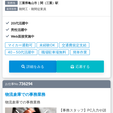
三重県亀山市｜関（三重）駅
勤務地
期間工・期間従業員
雇用形態
20代活躍中
男性活躍中
Web面接実施中
マイカー通勤可
未経験OK
交通費規定支給
40～50代活躍中
職場駐車場無料
簡単作業
詳細をみる
応募する
736294
お仕事No.
物流倉庫での事務業務
物流倉庫での事務業務
【事務スタッフ】PC入力や請