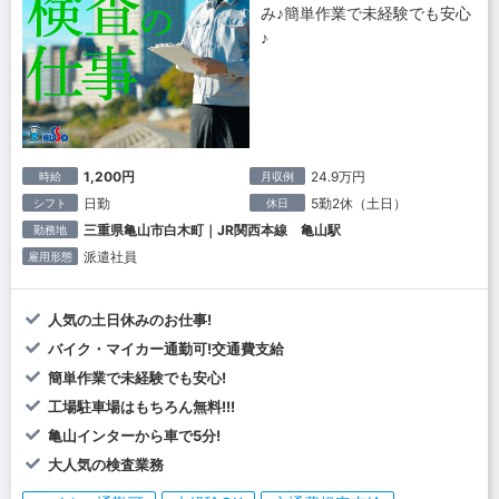
み♪簡単作業で未経験でも安心
♪
1,200円
24.9万円
時給
月収例
日勤
5勤2休（土日）
シフト
休日
三重県亀山市白木町｜JR関西本線 亀山駅
勤務地
派遣社員
雇用形態
人気の土日休みのお仕事!
バイク・マイカー通勤可!交通費支給
簡単作業で未経験でも安心!
工場駐車場はもちろん無料!!!
亀山インターから車で5分!
大人気の検査業務