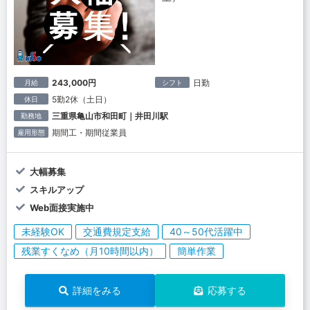
243,000円
日勤
月給
シフト
5勤2休（土日）
休日
三重県亀山市和田町｜井田川駅
勤務地
期間工・期間従業員
雇用形態
大幅募集
スキルアップ
Web面接実施中
未経験OK
交通費規定支給
40～50代活躍中
残業すくなめ（月10時間以内）
簡単作業
詳細をみる
応募する