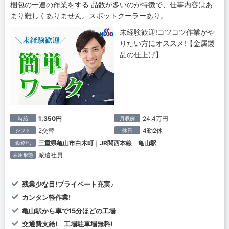
梱包の一連の作業をする 品数が多いのが特徴で、仕事内容はあ
まり難しくありません。スポットクーラーあり。
未経験歓迎!コツコツ作業がや
りたい方にオススメ!【金属製
品の仕上げ】
1,350円
24.4万円
時給
月収例
2交替
4勤2休
シフト
休日
三重県亀山市白木町｜JR関西本線 亀山駅
勤務地
派遣社員
雇用形態
残業少な目!プライベート充実♪
カンタン軽作業!
亀山駅から車で15分ほどの工場
交通費支給! 工場駐車場無料!