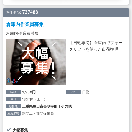
737483
お仕事No.
倉庫内作業員募集
倉庫内作業員募集
【日勤専従】倉庫内でフォー
クリフトを使った出荷準備
1,350円
日勤
時給
シフト
5勤2休（土日）
休日
三重県亀山市長明寺町｜その他
勤務地
期間工・期間従業員
雇用形態
大幅募集