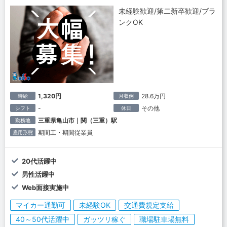
未経験歓迎/第二新卒歓迎/ブラ
ンクOK
1,320円
28.6万円
時給
月収例
-
その他
シフト
休日
三重県亀山市｜関（三重）駅
勤務地
期間工・期間従業員
雇用形態
20代活躍中
男性活躍中
Web面接実施中
マイカー通勤可
未経験OK
交通費規定支給
40～50代活躍中
ガッツリ稼ぐ
職場駐車場無料