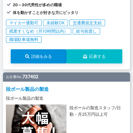
20～30代男性が多めの職場
体を動かすことが好きな方にピッタリ
マイカー通勤可
未経験OK
交通費規定支給
残業すくなめ（月10時間以内）
給与前渡し
職場駐車場無料
詳細をみる
応募する
737402
お仕事No.
段ボール製品の製造
段ボール製品の製造
段ボールの製造スタッフ/日
勤・月25万円以上可