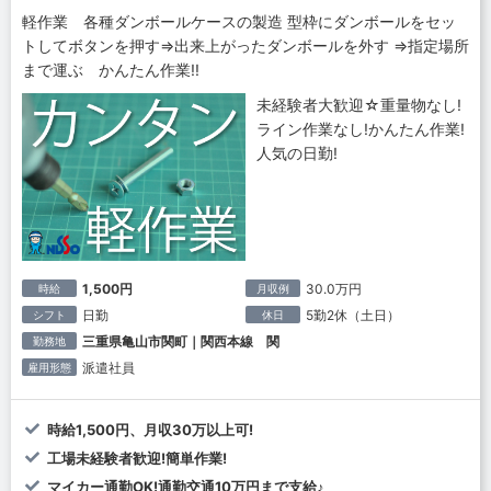
軽作業 各種ダンボールケースの製造 型枠にダンボールをセッ
トしてボタンを押す⇒出来上がったダンボールを外す ⇒指定場所
まで運ぶ かんたん作業!!
未経験者大歓迎☆重量物なし!
ライン作業なし!かんたん作業!
人気の日勤!
1,500円
30.0万円
時給
月収例
日勤
5勤2休（土日）
シフト
休日
三重県亀山市関町｜関西本線 関
勤務地
派遣社員
雇用形態
時給1,500円、月収30万以上可!
工場未経験者歓迎!簡単作業!
マイカー通勤OK!通勤交通10万円まで支給♪