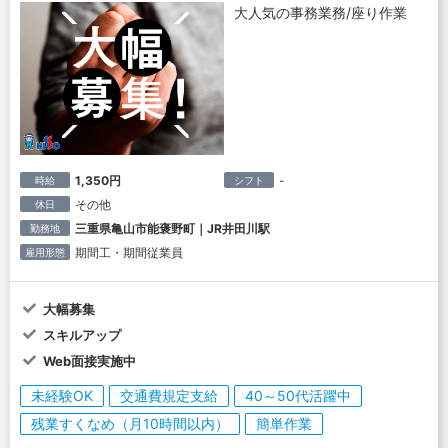
大人気の事務業務/座り作業
1,350円
-
時給
シフト
その他
休日
三重県亀山市能褒野町｜JR井田川駅
勤務地
期間工・期間従業員
雇用形態
大幅募集
スキルアップ
Web面接実施中
未経験OK
交通費規定支給
40～50代活躍中
残業すくなめ（月10時間以内）
簡単作業