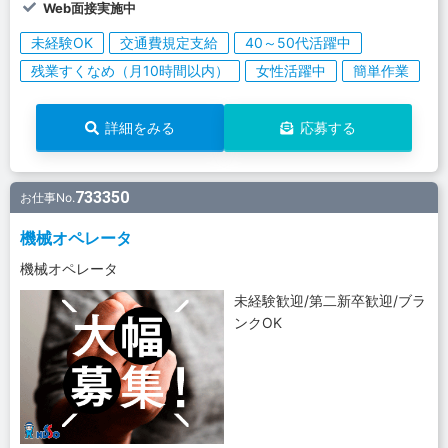
Web面接実施中
未経験OK
交通費規定支給
40～50代活躍中
残業すくなめ（月10時間以内）
女性活躍中
簡単作業
詳細をみる
応募する
733350
お仕事No.
機械オペレータ
機械オペレータ
未経験歓迎/第二新卒歓迎/ブラ
ンクOK