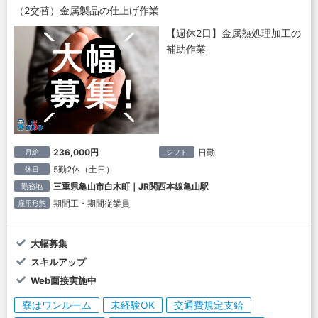
（2交替）金属製品の仕上げ作業
【週休2日】金属熱処理加工の
補助作業
236,000円
日勤
月給
シフト
5勤2休（土日）
休日
三重県亀山市白木町｜JR関西本線亀山駅
勤務地
期間工・期間従業員
雇用形態
大幅募集
スキルアップ
Web面接実施中
寮はワンルーム
未経験OK
交通費規定支給