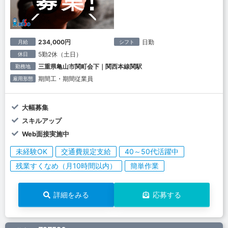
234,000円
日勤
月給
シフト
5勤2休（土日）
休日
三重県亀山市関町会下｜関西本線関駅
勤務地
期間工・期間従業員
雇用形態
大幅募集
スキルアップ
Web面接実施中
未経験OK
交通費規定支給
40～50代活躍中
残業すくなめ（月10時間以内）
簡単作業
詳細をみる
応募する