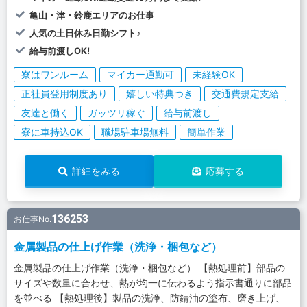
亀山・津・鈴鹿エリアのお仕事
人気の土日休み日勤シフト♪
給与前渡しOK!
寮はワンルーム
マイカー通勤可
未経験OK
正社員登用制度あり
嬉しい特典つき
交通費規定支給
友達と働く
ガッツリ稼ぐ
給与前渡し
寮に車持込OK
職場駐車場無料
簡単作業
詳細をみる
応募する
136253
お仕事No.
金属製品の仕上げ作業（洗浄・梱包など）
金属製品の仕上げ作業（洗浄・梱包など） 【熱処理前】部品の
サイズや数量に合わせ、熱が均一に伝わるよう指示書通りに部品
を並べる 【熱処理後】製品の洗浄、防錆油の塗布、磨き上げ、