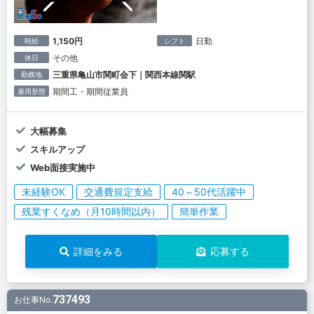
1,150円
日勤
時給
シフト
その他
休日
三重県亀山市関町会下｜関西本線関駅
勤務地
期間工・期間従業員
雇用形態
大幅募集
スキルアップ
Web面接実施中
未経験OK
交通費規定支給
40～50代活躍中
残業すくなめ（月10時間以内）
簡単作業
詳細をみる
応募する
737493
お仕事No.