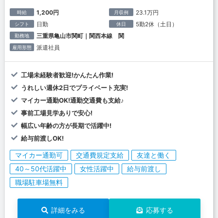
1,200円
23.1万円
時給
月収例
日勤
5勤2休（土日）
シフト
休日
三重県亀山市関町｜関西本線 関
勤務地
派遣社員
雇用形態
工場未経験者歓迎!かんたん作業!
うれしい週休2日でプライベート充実!
マイカー通勤OK!通勤交通費も支給♪
事前工場見学ありで安心!
幅広い年齢の方が長期で活躍中!
給与前渡しOK!
マイカー通勤可
交通費規定支給
友達と働く
40～50代活躍中
女性活躍中
給与前渡し
職場駐車場無料
詳細をみる
応募する