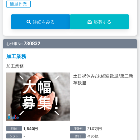
簡単作業
詳細をみる
応募する
730832
お仕事No.
加工業務
加工業務
土日祝休み/未経験歓迎/第二新
卒歓迎
1,540円
21.0万円
時給
月収例
-
その他
シフト
休日