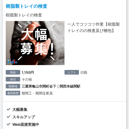
樹脂製トレイの検査
樹脂製トレイの検査
一人でコツコツ作業【樹脂製
トレイのの検査及び梱包】
1,150円
日勤
時給
シフト
その他
休日
三重県亀山市関町会下｜関西本線関駅
勤務地
期間工・期間従業員
雇用形態
大幅募集
スキルアップ
Web面接実施中