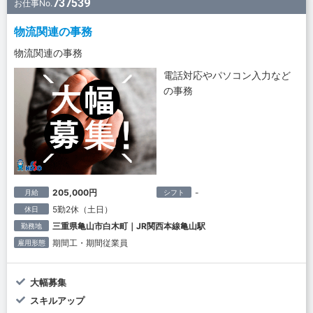
737539
お仕事No.
物流関連の事務
物流関連の事務
電話対応やパソコン入力など
の事務
205,000円
-
月給
シフト
5勤2休（土日）
休日
三重県亀山市白木町｜JR関西本線亀山駅
勤務地
期間工・期間従業員
雇用形態
大幅募集
スキルアップ