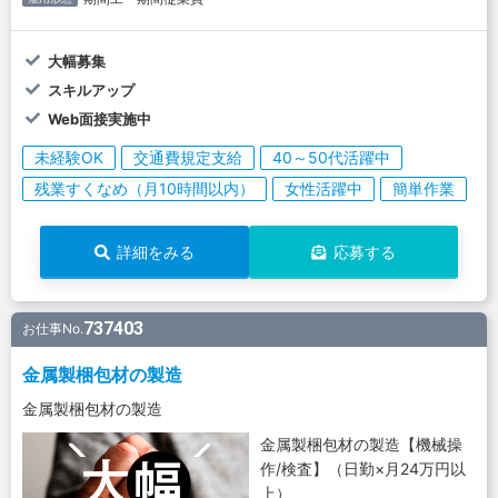
大幅募集
スキルアップ
Web面接実施中
未経験OK
交通費規定支給
40～50代活躍中
残業すくなめ（月10時間以内）
女性活躍中
簡単作業
詳細をみる
応募する
737403
お仕事No.
金属製梱包材の製造
金属製梱包材の製造
金属製梱包材の製造【機械操
作/検査】（日勤×月24万円以
上）