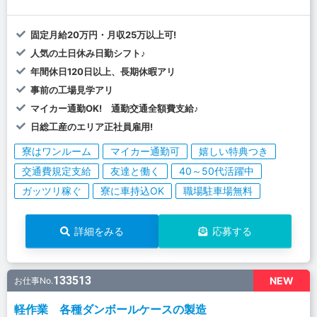
固定月給20万円・月収25万以上可!
人気の土日休み日勤シフト♪
年間休日120日以上、長期休暇アリ
事前の工場見学アリ
マイカー通勤OK! 通勤交通全額費支給♪
日総工産のエリア正社員雇用!
寮はワンルーム
マイカー通勤可
嬉しい特典つき
交通費規定支給
友達と働く
40～50代活躍中
ガッツリ稼ぐ
寮に車持込OK
職場駐車場無料
詳細をみる
応募する
133513
NEW
お仕事No.
軽作業 各種ダンボールケースの製造