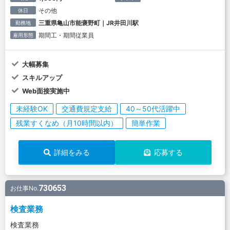
その他
休日
三重県亀山市能褒野町｜JR井田川駅
勤務地
期間工・期間従業員
雇用形態
大幅募集
スキルアップ
Web面接実施中
未経験OK
交通費規定支給
40～50代活躍中
残業すくなめ（月10時間以内）
簡単作業
詳細をみる
応募する
730653
お仕事No.
検査業務
検査業務