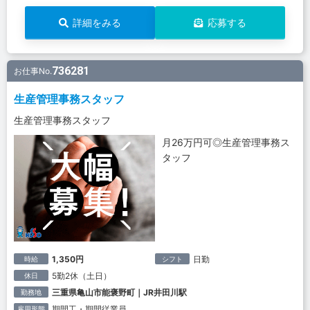
詳細をみる
応募する
736281
お仕事No.
生産管理事務スタッフ
生産管理事務スタッフ
月26万円可◎生産管理事務ス
タッフ
1,350円
日勤
時給
シフト
5勤2休（土日）
休日
三重県亀山市能褒野町｜JR井田川駅
勤務地
期間工・期間従業員
雇用形態