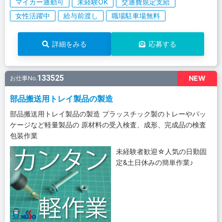
マイカー通勤可
未経験OK
交通費規定支給
女性活躍中
給与前渡し
職場駐車場無料
詳細をみる
応募する
133525
NEW
お仕事No.
部品搬送用トレイ製品の製造
部品搬送用トレイ製品の製造 プラッスチック製のトレーやパッ
ケージなど軽量製品の 原材料の受入検査、成形、完成品の検査
包装作業
未経験者歓迎☆人気の日勤固
定&土日休みの簡単作業♪