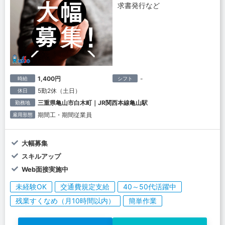
求書発行など
1,400円
-
時給
シフト
5勤2休（土日）
休日
三重県亀山市白木町｜JR関西本線亀山駅
勤務地
期間工・期間従業員
雇用形態
大幅募集
スキルアップ
Web面接実施中
未経験OK
交通費規定支給
40～50代活躍中
残業すくなめ（月10時間以内）
簡単作業