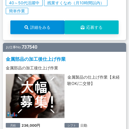
40～50代活躍中
残業すくなめ（月10時間以内）
簡単作業
詳細をみる
応募する
737540
お仕事No.
金属部品の加工後仕上げ作業
金属部品の加工後仕上げ作業
金属製品の仕上げ作業【未経
験OK/二交替】
236,000円
日勤
月給
シフト