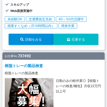
スキルアップ
Web面接実施中
未経験OK
交通費規定支給
40～50代活躍中
残業すくなめ（月10時間以内）
簡単作業
詳細をみる
応募する
737492
お仕事No.
樹脂トレーの製品検査
樹脂トレーの製品検査
日勤のみの軽作業◎【樹脂ト
レーの検査/梱包】月収22万円
以上可