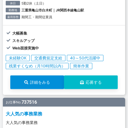
5勤2休（土日）
休日
三重県亀山市白木町｜JR関西本線亀山駅
勤務地
期間工・期間従業員
雇用形態
大幅募集
スキルアップ
Web面接実施中
未経験OK
交通費規定支給
40～50代活躍中
残業すくなめ（月10時間以内）
簡単作業
詳細をみる
応募する
737516
お仕事No.
大人気の事務業務
大人気の事務業務