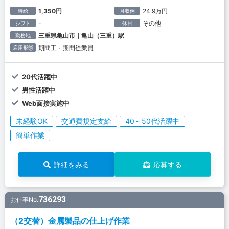
1,350円
24.9万円
時給
月収例
-
その他
シフト
休日
三重県亀山市｜亀山（三重）駅
勤務地
期間工・期間従業員
雇用形態
20代活躍中
男性活躍中
Web面接実施中
未経験OK
交通費規定支給
40～50代活躍中
簡単作業
詳細をみる
応募する
736293
お仕事No.
（2交替）金属製品の仕上げ作業