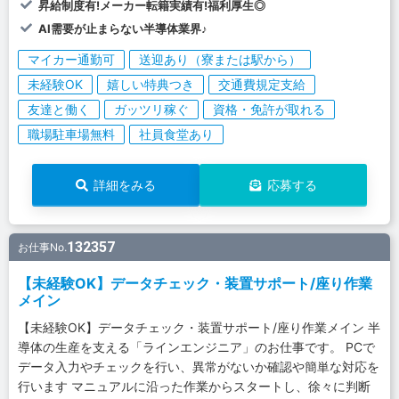
昇給制度有!メーカー転籍実績有!福利厚生◎
AI需要が止まらない半導体業界♪
マイカー通勤可
送迎あり（寮または駅から）
未経験OK
嬉しい特典つき
交通費規定支給
友達と働く
ガッツリ稼ぐ
資格・免許が取れる
職場駐車場無料
社員食堂あり
詳細をみる
応募する
132357
お仕事No.
【未経験OK】データチェック・装置サポート/座り作業
メイン
【未経験OK】データチェック・装置サポート/座り作業メイン 半
導体の生産を支える「ラインエンジニア」のお仕事です。 PCで
データ入力やチェックを行い、異常がないか確認や簡単な対応を
行います マニュアルに沿った作業からスタートし、徐々に判断