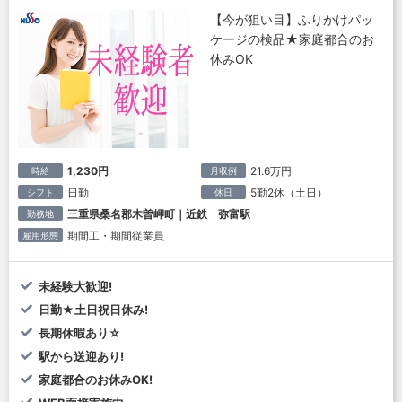
【今が狙い目】ふりかけパッ
ケージの検品★家庭都合のお
休みOK
1,230円
21.6万円
時給
月収例
日勤
5勤2休（土日）
シフト
休日
三重県桑名郡木曽岬町｜近鉄 弥富駅
勤務地
期間工・期間従業員
雇用形態
未経験大歓迎!
日勤★土日祝日休み!
長期休暇あり☆
駅から送迎あり!
家庭都合のお休みOK!