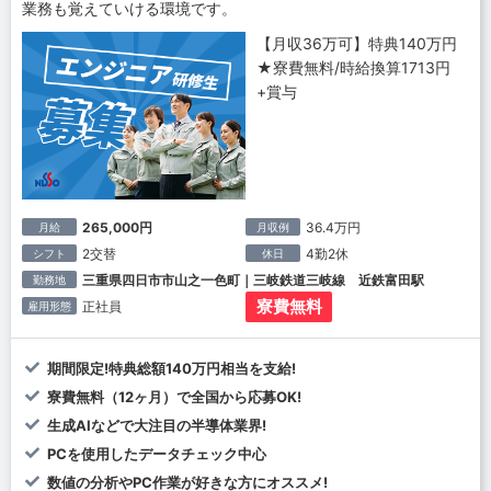
業務も覚えていける環境です。
【月収36万可】特典140万円
★寮費無料/時給換算1713円
+賞与
265,000円
36.4万円
月給
月収例
2交替
4勤2休
シフト
休日
三重県四日市市山之一色町｜三岐鉄道三岐線 近鉄富田駅
勤務地
寮費無料
正社員
雇用形態
期間限定!特典総額140万円相当を支給!
寮費無料（12ヶ月）で全国から応募OK!
生成AIなどで大注目の半導体業界!
PCを使用したデータチェック中心
数値の分析やPC作業が好きな方にオススメ!