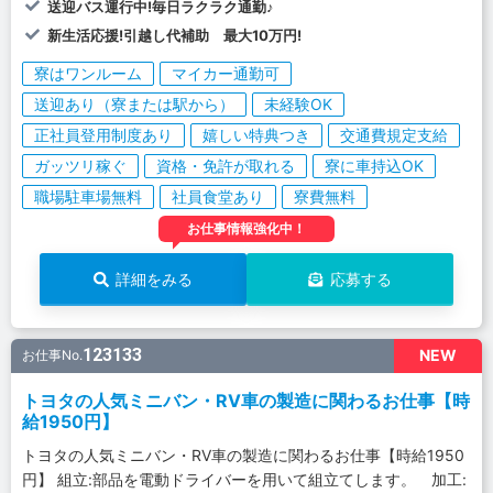
送迎バス運行中!毎日ラクラク通勤♪
新生活応援!引越し代補助 最大10万円!
寮はワンルーム
マイカー通勤可
送迎あり（寮または駅から）
未経験OK
正社員登用制度あり
嬉しい特典つき
交通費規定支給
ガッツリ稼ぐ
資格・免許が取れる
寮に車持込OK
職場駐車場無料
社員食堂あり
寮費無料
お仕事情報強化中！
詳細をみる
応募する
123133
NEW
お仕事No.
トヨタの人気ミニバン・RV車の製造に関わるお仕事【時
給1950円】
トヨタの人気ミニバン・RV車の製造に関わるお仕事【時給1950
円】 組立:部品を電動ドライバーを用いて組立てします。 加工: