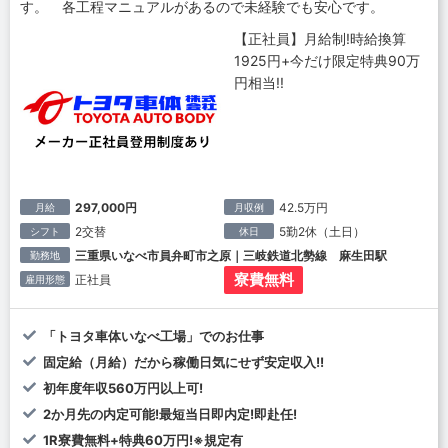
す。 各工程マニュアルがあるので未経験でも安心です。
【正社員】月給制!時給換算
1925円+今だけ限定特典90万
円相当!!
297,000円
42.5万円
月給
月収例
2交替
5勤2休（土日）
シフト
休日
三重県いなべ市員弁町市之原｜三岐鉄道北勢線 麻生田駅
勤務地
寮費無料
正社員
雇用形態
「トヨタ車体いなべ工場」でのお仕事
固定給（月給）だから稼働日気にせず安定収入!!
初年度年収560万円以上可!
2か月先の内定可能!最短当日即内定!即赴任!
1R寮費無料+特典60万円!※規定有