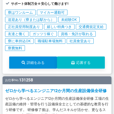
サポート体制万全☆安心して働けます!
寮はワンルーム
マイカー通勤可
送迎あり（寮または駅から）
未経験OK
正社員登用制度あり
嬉しい特典つき
交通費規定支給
友達と働く
ガッツリ稼ぐ
資格・免許が取れる
寮に車持込OK
職場駐車場無料
社員食堂あり
寮費無料
詳細をみる
応募する
131258
お仕事No.
ゼロから学べるエンジニア!2か月間の生産設備保全研修
ゼロから学べるエンジニア!2か月間の生産設備保全研修 工場の生
産設備の維持・管理を行う設備保全士としての基礎的な教育を行
う研修です。 研修修了後は、学んだスキルが活かせ、更なるス