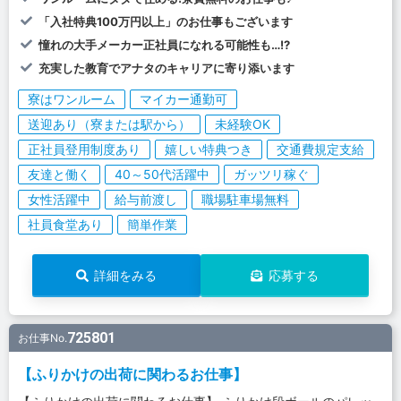
「入社特典100万円以上」のお仕事もございます
憧れの大手メーカー正社員になれる可能性も…!?
充実した教育でアナタのキャリアに寄り添います
寮はワンルーム
マイカー通勤可
送迎あり（寮または駅から）
未経験OK
正社員登用制度あり
嬉しい特典つき
交通費規定支給
友達と働く
40～50代活躍中
ガッツリ稼ぐ
女性活躍中
給与前渡し
職場駐車場無料
社員食堂あり
簡単作業
詳細をみる
応募する
725801
お仕事No.
【ふりかけの出荷に関わるお仕事】