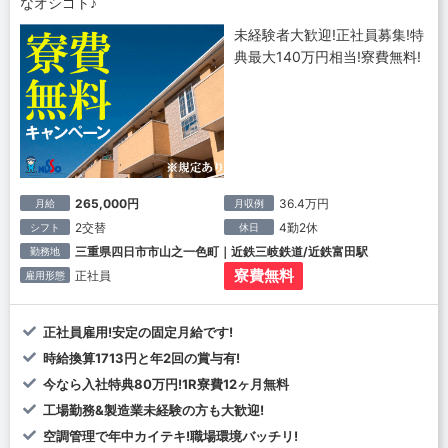
なオシゴト♪
未経験者大歓迎!正社員募集!特
典最大140万円相当!寮費無料!
265,000円
36.4万円
月給
月収例
2交替
4勤2休
シフト
休日
三重県四日市市山之一色町｜近鉄三岐鉄道/近鉄富田駅
勤務地
寮費無料
正社員
雇用形態
正社員雇用!安定の固定月給です!
時給換算1713円と年2回の賞与有!
今なら入社特典80万円!1R寮費12ヶ月無料
工場勤務&製造業未経験の方も大歓迎!
空調管理で年中カイテキ!職場環境バッチリ!