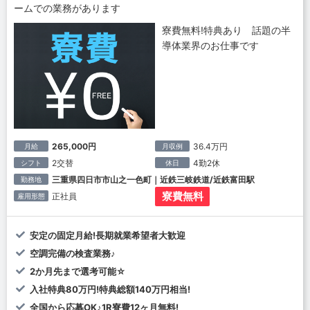
ームでの業務があります
寮費無料!特典あり 話題の半
導体業界のお仕事です
265,000円
36.4万円
月給
月収例
2交替
4勤2休
シフト
休日
三重県四日市市山之一色町｜近鉄三岐鉄道/近鉄富田駅
勤務地
寮費無料
正社員
雇用形態
安定の固定月給!長期就業希望者大歓迎
空調完備の検査業務♪
2か月先まで選考可能☆
入社特典80万円!特典総額140万円相当!
全国から応募OK♪1R寮費12ヶ月無料!