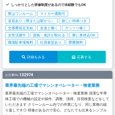
しっかりとした研修制度があるので未経験でもOK
寮はワンルーム
マイカー通勤可
送迎あり（寮または駅から）
嬉しい特典つき
交通費規定支給
友達と働く
ガッツリ稼ぐ
女性活躍中
資格・免許が取れる
寮に車持込OK
職場駐車場無料
社員食堂あり
寮費無料
詳細をみる
応募する
132974
お仕事No.
業界最先端の工場でマシンオペレーター・検査業務
業界最先端の工場でマシンオペレーター・検査業務 清潔な半導
体工場での機械の設定や操作、調整、清掃、目視検査などをして
いただきます クリーンルーム内での作業になり、同じ業務の繰
り返しです◎ 研修があるので安心。どなたでも出来るシンプル