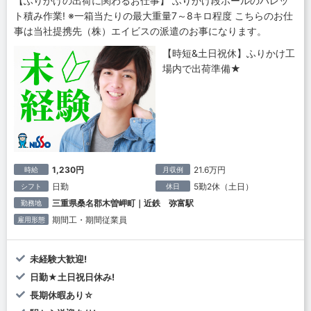
【ふりかけの出荷に関わるお仕事】 ふりかけ段ボールのパレッ
ト積み作業! ※一箱当たりの最大重量7～8キロ程度 こちらのお仕
事は当社提携先（株）エイビスの派遣のお事になります。
【時短&土日祝休】ふりかけ工
場内で出荷準備★
1,230円
21.6万円
時給
月収例
日勤
5勤2休（土日）
シフト
休日
三重県桑名郡木曽岬町｜近鉄 弥富駅
勤務地
期間工・期間従業員
雇用形態
未経験大歓迎!
日勤★土日祝日休み!
長期休暇あり☆