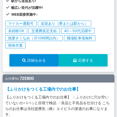
駅から送迎あり!
幅広い世代が活躍中!
WEB面接実施中♪
マイカー通勤可
送迎あり（寮または駅から）
未経験OK
交通費規定支給
40～50代活躍中
残業すくなめ（月10時間以内）
職場駐車場無料
簡単作業
詳細をみる
応募する
725800
お仕事No.
【ふりかけをつくる工場内でのお仕事】
【ふりかけをつくる工場内でのお仕事】 ・ふりかけに穴が空い
ていないかパパっと目視で検品 ・良品と不良品を仕分ける こち
らのお仕事は当社提携先（株）エイビスの派遣のお事になりま
す。