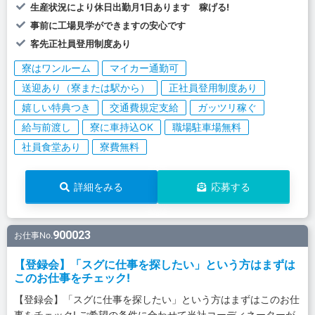
生産状況により休日出勤月1日あります 稼げる!
事前に工場見学ができますの安心です
客先正社員登用制度あり
寮はワンルーム
マイカー通勤可
送迎あり（寮または駅から）
正社員登用制度あり
嬉しい特典つき
交通費規定支給
ガッツリ稼ぐ
給与前渡し
寮に車持込OK
職場駐車場無料
社員食堂あり
寮費無料
詳細をみる
応募する
900023
お仕事No.
【登録会】「スグに仕事を探したい」という方はまずは
このお仕事をチェック!
【登録会】「スグに仕事を探したい」という方はまずはこのお仕
事をチェック! ご希望の条件に合わせて当社コーディネーターが