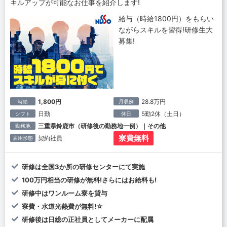
キルアップが可能なお仕事を紹介します!
給与（時給1800円）をもらい
ながらスキルを習得!研修生大
募集!
1,800円
28.8万円
時給
月収例
日勤
5勤2休（土日）
シフト
休日
三重県鈴鹿市（研修後の勤務地一例）｜その他
勤務地
寮費無料
契約社員
雇用形態
研修は全国3か所の研修センターにて実施
100万円相当の研修が無料!さらにはお給料も!
研修中はワンルーム寮を貸与
寮費・水道光熱費が無料!☆
研修後は日総の正社員としてメーカーに配属