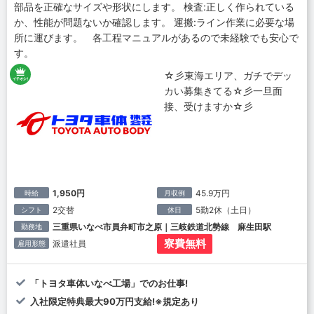
部品を正確なサイズや形状にします。 検査:正しく作られている
か、性能が問題ないか確認します。 運搬:ライン作業に必要な場
所に運びます。 各工程マニュアルがあるので未経験でも安心で
す。
☆彡東海エリア、ガチでデッ
カい募集きてる☆彡一旦面
接、受けますか☆彡
1,950円
45.9万円
時給
月収例
2交替
5勤2休（土日）
シフト
休日
三重県いなべ市員弁町市之原｜三岐鉄道北勢線 麻生田駅
勤務地
寮費無料
派遣社員
雇用形態
「トヨタ車体いなべ工場」でのお仕事!
入社限定特典最大90万円支給!※規定あり