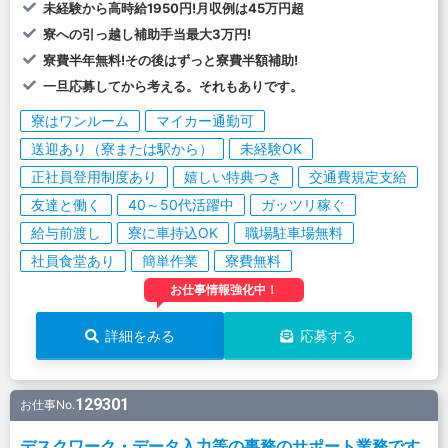
未経験から高時給1950円!月収例は45万円超
寮への引っ越し補助手当最大3万円!
寮費半年無料!その後はずっと寮費半額補助!
一旦応募してから考える。それもありです。
寮はワンルーム
マイカー通勤可
送迎あり（寮または駅から）
未経験OK
正社員登用制度あり
嬉しい特典つき
交通費規定支給
友達と働く
40～50代活躍中
ガッツリ稼ぐ
給与前渡し
寮に車持込OK
職場駐車場無料
社員食堂あり
簡単作業
寮費無料
お仕事情報強化中！
詳細をみる
応募する
129301
お仕事No.
デスクワーク・データ入力等の事務のサポート業務です