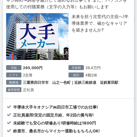
使用しての付随業務（文字の入力等）もお願いします
未来を担う次世代の主役へ!半
導体業界で、確かなキャリア
を築きませんか?
265,000円
36.4万円
月給
月収例
2交替
4勤2休
シフト
休日
三重県四日市市 山之一色町｜近鉄三岐鉄道 近鉄富田駅
勤務地
正社員
雇用形態
半導体大手キオクシア㈱四日市工場でのお仕事!
正社員雇用!安定の固定月給、年2回の賞与有!
未経験でも安心の研修あり!研修時給は1800円
鈴鹿市、桑名市からマイカー通勤ももちろんOK!