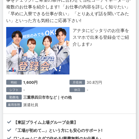
複数のお仕事を紹介します! 「お仕事の内容を詳しく知りたい」
「早めに入寮できる仕事が良い」 「とりあえず話を聞いてみた
い」といった方も気軽にご応募下さい!
アナタにピッタリのお仕事を
スマホで出来る登録会でご紹
介します♪
1,600円
30.8万円
時給
月収例
-
-
シフト
休日
三重県四日市市など｜その他
勤務地
派遣社員
雇用形態
【東証プライム上場グループ企業】
「工場が初めて…」という方にも安心のサポート!
ワンルームにタダで住める!寮費無料のお仕事も♪