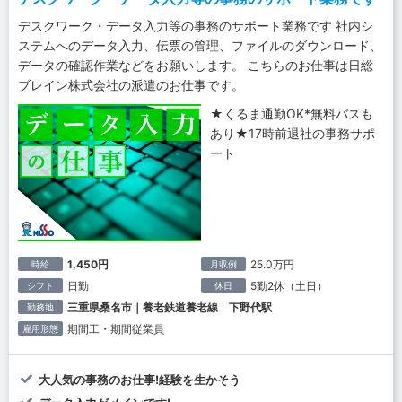
デスクワーク・データ入力等の事務のサポート業務です 社内シ
ステムへのデータ入力、伝票の管理、ファイルのダウンロード、
データの確認作業などをお願いします。 こちらのお仕事は日総
ブレイン株式会社の派遣のお仕事です。
★くるま通勤OK*無料バスも
あり★17時前退社の事務サポ
ート
1,450円
25.0万円
時給
月収例
日勤
5勤2休（土日）
シフト
休日
三重県桑名市｜養老鉄道養老線 下野代駅
勤務地
期間工・期間従業員
雇用形態
大人気の事務のお仕事!経験を生かそう