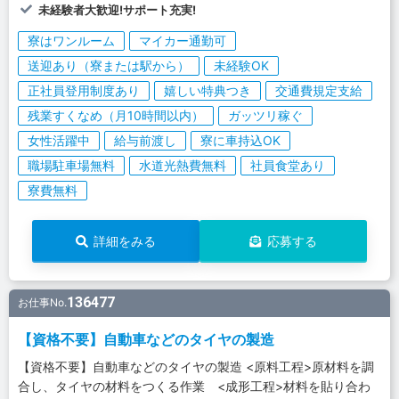
未経験者大歓迎!サポート充実!
寮はワンルーム
マイカー通勤可
送迎あり（寮または駅から）
未経験OK
正社員登用制度あり
嬉しい特典つき
交通費規定支給
残業すくなめ（月10時間以内）
ガッツリ稼ぐ
女性活躍中
給与前渡し
寮に車持込OK
職場駐車場無料
水道光熱費無料
社員食堂あり
寮費無料
詳細をみる
応募する
136477
お仕事No.
【資格不要】自動車などのタイヤの製造
【資格不要】自動車などのタイヤの製造 <原料工程>原材料を調
合し、タイヤの材料をつくる作業 <成形工程>材料を貼り合わ