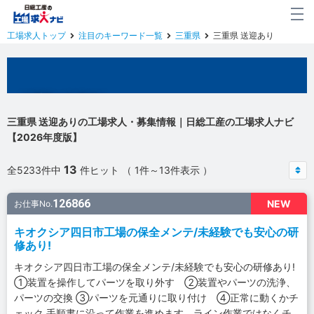
工場求人トップ
注目のキーワード一覧
三重県
三重県 送迎あり
三重県の工場求人
三重県 送迎ありの工場求人・募集情報｜日総工産の工場求人ナビ
【2026年度版】
13
全5233件中
件ヒット （ 1件～13件表示 ）
126866
NEW
お仕事No.
キオクシア四日市工場の保全メンテ/未経験でも安心の研
修あり!
キオクシア四日市工場の保全メンテ/未経験でも安心の研修あり!
①装置を操作してパーツを取り外す ②装置やパーツの洗浄、
パーツの交換 ③パーツを元通りに取り付け ④正常に動くかチ
ェック 手順書に沿って作業を進めます。ライン作業ではなくチ