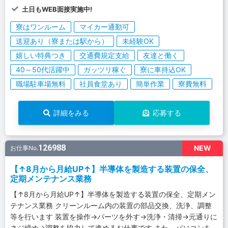
土日もWEB面接実施中!
寮はワンルーム
マイカー通勤可
送迎あり（寮または駅から）
未経験OK
嬉しい特典つき
交通費規定支給
友達と働く
40～50代活躍中
ガッツリ稼ぐ
寮に車持込OK
職場駐車場無料
社員食堂あり
簡単作業
寮費無料
詳細をみる
応募する
126988
NEW
お仕事No.
【↑8月から月給UP↑】半導体を製造する装置の保全、
定期メンテナンス業務
【↑8月から月給UP↑】半導体を製造する装置の保全、定期メン
テナンス業務 クリーンルーム内の装置の部品交換、洗浄、調整
等を行います 装置を操作→パーツを外す→洗浄・清掃→元通りに
ネジ締め→調整を協力して進めるお仕事です また、パソコンを