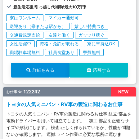
新生活応援!引っ越し代補助!最大10万円!
寮はワンルーム
マイカー通勤可
送迎あり（寮または駅から）
嬉しい特典つき
交通費規定支給
友達と働く
ガッツリ稼ぐ
女性活躍中
資格・免許が取れる
寮に車持込OK
職場駐車場無料
社員食堂あり
寮費無料
詳細をみる
応募する
122242
NEW
お仕事No.
トヨタの人気ミニバン・RV車の製造に関わるお仕事
トヨタの人気ミニバン・RV車の製造に関わるお仕事 組立:部品を
電動ドライバーを用いて組立てします。 加工:部品を正確なサ
イズや形状にします。 検査:正しく作られているか、性能が問題
ないか確認します。 運搬:ライン作業に必要な場所に運びま