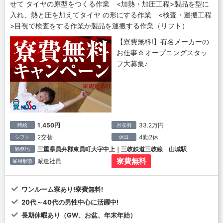
せて タイヤの原型をつくる作業 <加熱・加圧工程>製品を型に
入れ、熱と圧を加えてタイヤ の形にする作業 <検査・運搬工程
>目視で検査をする作業か製品を運搬する作業（リフト）
【寮費無料!】有名メーカーの
お仕事☆オープニングスタッ
フ大募集♪
1,450円
33.2万円
時給
月収例
2交替
4勤2休
シフト
休日
三重県員弁郡東員町大字中上｜三岐鉄道三岐線 山城駅
勤務地
寮費無料
派遣社員
雇用形態
ワンルーム寮あり!寮費無料!
20代～40代の男性中心に活躍中!
長期休暇あり（GW、お盆、年末年始）