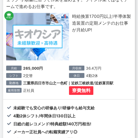
ームで進めるお仕事です。
時給換算1700円以上!半導体製
造装置の定期メンテのお仕事
が月給UP!
265,000円
36.4万円
月給
月収例
2交替
4勤2休
シフト
休日
三重県四日市市山之一色町｜近鉄三岐鉄道/近鉄富田駅
勤務地
寮費無料
正社員
雇用形態
未経験でも安心の研修あり!研修中も給与支給
4勤2休シフト/年間休日130日以上
日総の超レコメンド!特典総額140万円相当!
メーカー正社員への転籍実績アリ◎