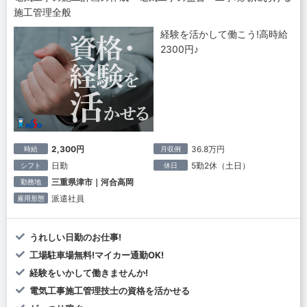
施工管理全般
経験を活かして働こう!高時給
2300円♪
2,300円
36.8万円
時給
月収例
日勤
5勤2休（土日）
シフト
休日
三重県津市｜河合高岡
勤務地
派遣社員
雇用形態
うれしい日勤のお仕事!
工場駐車場無料!マイカー通勤OK!
経験をいかして働きませんか!
電気工事施工管理技士の資格を活かせる