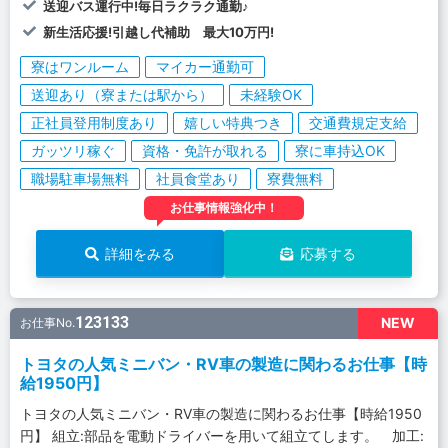
送迎バス運行中!毎日ラクラク通勤♪
新生活応援!引越し代補助 最大10万円!
寮はワンルーム
マイカー通勤可
送迎あり（寮または駅から）
未経験OK
正社員登用制度あり
嬉しい特典つき
交通費規定支給
ガッツリ稼ぐ
資格・免許が取れる
寮に車持込OK
職場駐車場無料
社員食堂あり
寮費無料
お仕事情報強化中！
詳細をみる
応募する
123133
NEW
お仕事No.
トヨタの人気ミニバン・RV車の製造に関わるお仕事【時
給1950円】
トヨタの人気ミニバン・RV車の製造に関わるお仕事【時給1950
円】 組立:部品を電動ドライバーを用いて組立てします。 加工: