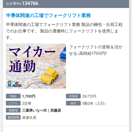
134766
お仕事No.
半導体関連の工場でフォークリフト業務
半導体関連の工場でフォークリフト業務 製品の梱包・出荷工程
でのお仕事です。 製品の運搬時にフォークリフトを使用しま
す。
フォークリフトの資格を活か
せる♪高時給1700円!
1,700円
29.7万円
時給
月収例
2交替
5勤2休（土日）
シフト
休日
三重県いなべ市｜西藤原
勤務地
派遣社員
雇用形態