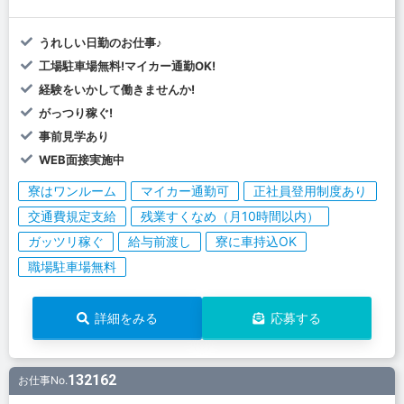
うれしい日勤のお仕事♪
工場駐車場無料!マイカー通勤OK!
経験をいかして働きませんか!
がっつり稼ぐ!
事前見学あり
WEB面接実施中
寮はワンルーム
マイカー通勤可
正社員登用制度あり
交通費規定支給
残業すくなめ（月10時間以内）
ガッツリ稼ぐ
給与前渡し
寮に車持込OK
職場駐車場無料
詳細をみる
応募する
132162
お仕事No.