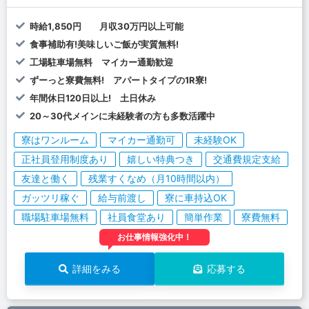
時給1,850円 月収30万円以上可能
食事補助有!美味しいご飯が実質無料!
工場駐車場無料 マイカー通勤歓迎
ずーっと寮費無料! アパートタイプの1R寮!
年間休日120日以上! 土日休み
20～30代メインに未経験者の方も多数活躍中
寮はワンルーム
マイカー通勤可
未経験OK
正社員登用制度あり
嬉しい特典つき
交通費規定支給
友達と働く
残業すくなめ（月10時間以内）
ガッツリ稼ぐ
給与前渡し
寮に車持込OK
職場駐車場無料
社員食堂あり
簡単作業
寮費無料
お仕事情報強化中！
詳細をみる
応募する