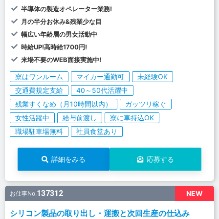
半導体の製造オペレーター業務!
月の半分お休み&残業少な目
幅広い年齢層の男女活動中
時給UP!高時給1700円!
来場不要のWEB面接実施中!
寮はワンルーム
マイカー通勤可
未経験OK
交通費規定支給
40～50代活躍中
残業すくなめ（月10時間以内）
ガッツリ稼ぐ
女性活躍中
給与前渡し
寮に車持込OK
職場駐車場無料
社員食堂あり
詳細をみる
応募する
137312
NEW
お仕事No.
シリコン製品の取り出し・運搬と次回生産の仕込み