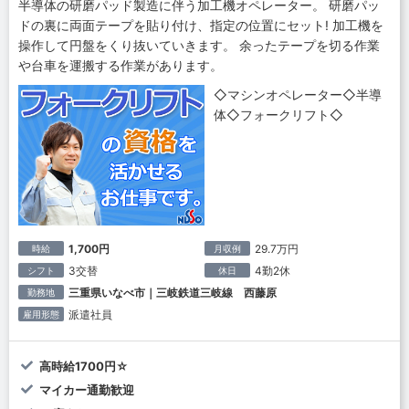
半導体の研磨パッド製造に伴う加工機オペレーター。 研磨パッ
ドの裏に両面テープを貼り付け、指定の位置にセット! 加工機を
操作して円盤をくり抜いていきます。 余ったテープを切る作業
や台車を運搬する作業があります。
◇マシンオペレーター◇半導
体◇フォークリフト◇
1,700円
29.7万円
時給
月収例
3交替
4勤2休
シフト
休日
三重県いなべ市｜三岐鉄道三岐線 西藤原
勤務地
派遣社員
雇用形態
高時給1700円☆
マイカー通勤歓迎