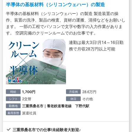
半導体の基板材料（シリコンウェハー）の製造
半導体の基板材料（シリコンウェハー）の製造 製造装置の操
作、装置の洗浄、製品の検査、資材の運搬、清掃などをお願いし
ます。 一部の工程でパソコンで文字や数字の入力作業がありま
す。 空調完備のクリーンルームでのお仕事です。
連勤は最大3日!月14～16日勤
務で月収28万円以上可能
1,700円
28.6万円
時給
月収例
2交替
その他
シフト
休日
三重県桑名市｜養老鉄道養老線 下野代駅
勤務地
派遣社員
雇用形態
三重県桑名市での仕事!未経験者大歓迎♪