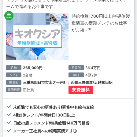
ームで進めるお仕事です。
時給換算1700円以上!半導体製
造装置の定期メンテのお仕事
が月給UP!
265,000円
36.4万円
月給
月収例
2交替
4勤2休
シフト
休日
三重県四日市市山之一色町｜近鉄三岐鉄道/近鉄富田駅
勤務地
寮費無料
正社員
雇用形態
未経験でも安心の研修あり!研修中も給与支給
4勤2休シフト/年間休日130日以上
日総の超レコメンド!特典総額140万円相当!
メーカー正社員への転籍実績アリ◎