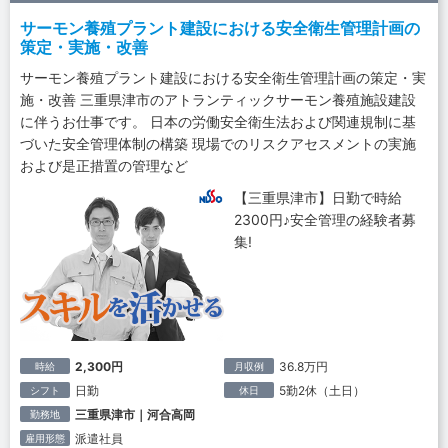
サーモン養殖プラント建設における安全衛生管理計画の
策定・実施・改善
サーモン養殖プラント建設における安全衛生管理計画の策定・実
施・改善 三重県津市のアトランティックサーモン養殖施設建設
に伴うお仕事です。 日本の労働安全衛生法および関連規制に基
づいた安全管理体制の構築 現場でのリスクアセスメントの実施
および是正措置の管理など
【三重県津市】日勤で時給
2300円♪安全管理の経験者募
集!
2,300円
36.8万円
時給
月収例
日勤
5勤2休（土日）
シフト
休日
三重県津市｜河合高岡
勤務地
派遣社員
雇用形態