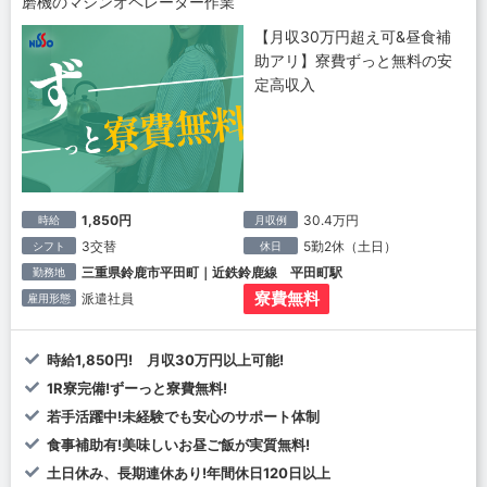
磨機のマシンオペレーター作業
【月収30万円超え可&昼食補
助アリ】寮費ずっと無料の安
定高収入
1,850円
30.4万円
時給
月収例
3交替
5勤2休（土日）
シフト
休日
三重県鈴鹿市平田町｜近鉄鈴鹿線 平田町駅
勤務地
寮費無料
派遣社員
雇用形態
時給1,850円! 月収30万円以上可能!
1R寮完備!ずーっと寮費無料!
若手活躍中!未経験でも安心のサポート体制
食事補助有!美味しいお昼ご飯が実質無料!
土日休み、長期連休あり!年間休日120日以上