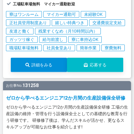
工場駐車場無料 マイカー通勤歓迎
寮はワンルーム
マイカー通勤可
未経験OK
正社員登用制度あり
嬉しい特典つき
交通費規定支給
友達と働く
残業すくなめ（月10時間以内）
ガッツリ稼ぐ
給与前渡し
寮に車持込OK
職場駐車場無料
社員食堂あり
簡単作業
寮費無料
詳細をみる
応募する
131258
お仕事No.
ゼロから学べるエンジニア!2か月間の生産設備保全研修
ゼロから学べるエンジニア!2か月間の生産設備保全研修 工場の生
産設備の維持・管理を行う設備保全士としての基礎的な教育を行
う研修です。 研修修了後は、学んだスキルが活かせ、更なるス
キルアップが可能なお仕事を紹介します!