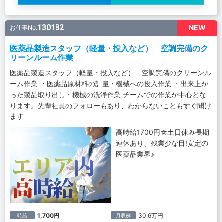
130182
NEW
お仕事No.
医薬品製造スタッフ（軽量・投入など） 空調完備のク
リーンルーム作業
医薬品製造スタッフ（軽量・投入など） 空調完備のクリーンル
ーム作業 ・医薬品原材料の計量・機械への投入作業 ・出来上が
った製品取り出し・機械の洗浄作業 チームでの作業が中心とな
ります。先輩社員のフォローもあり、わからないこともすぐ聞け
ます
高時給1700円☆土日休み長期
連休あり、残業少な目!安定の
医薬品業界♪
1,700円
30.6万円
時給
月収例