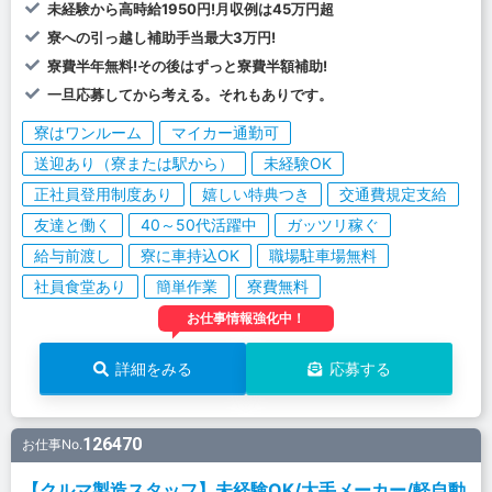
未経験から高時給1950円!月収例は45万円超
寮への引っ越し補助手当最大3万円!
寮費半年無料!その後はずっと寮費半額補助!
一旦応募してから考える。それもありです。
寮はワンルーム
マイカー通勤可
送迎あり（寮または駅から）
未経験OK
正社員登用制度あり
嬉しい特典つき
交通費規定支給
友達と働く
40～50代活躍中
ガッツリ稼ぐ
給与前渡し
寮に車持込OK
職場駐車場無料
社員食堂あり
簡単作業
寮費無料
お仕事情報強化中！
詳細をみる
応募する
126470
お仕事No.
【クルマ製造スタッフ】未経験OK/大手メーカー/軽自動