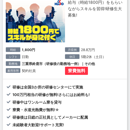
給与（時給1800円）をもらい
ながらスキルを習得!研修生大
募集!
1,800円
28.8万円
時給
月収例
日勤
5勤2休（土日）
シフト
休日
三重県鈴鹿市（研修後の勤務地一例）｜その他
勤務地
寮費無料
契約社員
雇用形態
研修は全国3か所の研修センターにて実施
100万円相当の研修が無料!さらにはお給料も!
研修中はワンルーム寮を貸与
寮費・水道光熱費が無料!☆
研修後は日総の正社員としてメーカーに配属
未経験者大歓迎!サポート充実!