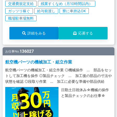
交通費規定支給
残業すくなめ（月10時間以内）
ガッツリ稼ぐ
給与前渡し
寮に車持込OK
職場駐車場無料
詳細をみる
応募する
136027
お仕事No.
航空機パーツの機械加工・組立作業
航空機パーツの機械加工・組立作業 ◎機械操作 … 部品をセッ
トして加工機を操作 ◎製品チェック … 加工後の部品の寸法や
状態を確認 ◎段取り作業 … 加工に必要な準備や部品供給
日勤土日祝休み☆機械の操作
と製品チェックのお仕事☆