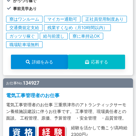
がっつり稼ぐ
事前見学あり
寮はワンルーム
マイカー通勤可
正社員登用制度あり
交通費規定支給
残業すくなめ（月10時間以内）
ガッツリ稼ぐ
給与前渡し
寮に車持込OK
職場駐車場無料
詳細をみる
応募する
134927
お仕事No.
電気工事管理者のお仕事
電気工事管理者のお仕事 三重県津市のアトランティックサーモ
ン養殖施設建設に伴うお仕事です。 工事管理、現場責任者との
面談。 工程管理、原価、予算管理 ・安全管理 ・品質管理。
経験を活かして働こう!高時給
2300円♪