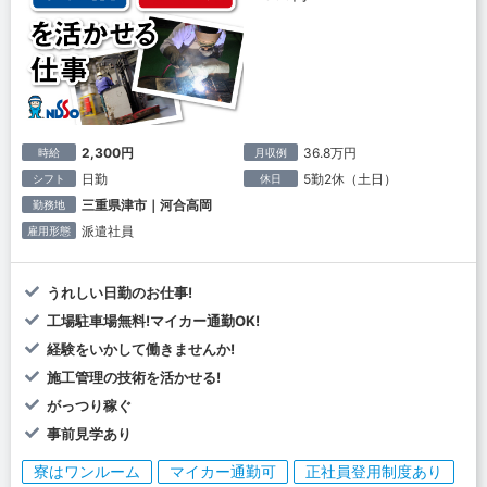
2,300円
36.8万円
時給
月収例
日勤
5勤2休（土日）
シフト
休日
三重県津市｜河合高岡
勤務地
派遣社員
雇用形態
うれしい日勤のお仕事!
工場駐車場無料!マイカー通勤OK!
経験をいかして働きませんか!
施工管理の技術を活かせる!
がっつり稼ぐ
事前見学あり
寮はワンルーム
マイカー通勤可
正社員登用制度あり