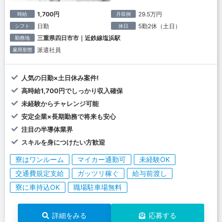
1,700円
29.5万円
時給
月収例
日勤
5勤2休（土日）
シフト
休日
三重県四日市市｜近鉄線塩浜駅
勤務地
派遣社員
雇用形態
人気の日勤×土日休み案件!
高時給1,700円でしっかり収入確保
未経験からチャレンジ可能
安定企業×長期勤務で将来も安心
注目の半導体業界
スキルを身につけたい方歓迎
寮はワンルーム
マイカー通勤可
未経験OK
交通費規定支給
ガッツリ稼ぐ
給与前渡し
寮に車持込OK
職場駐車場無料
詳細をみる
応募する