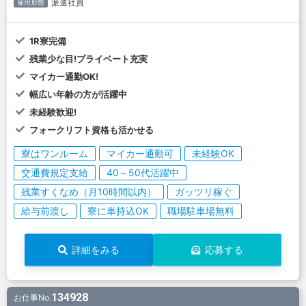
派遣社員
雇用形態
1R寮完備
残業少な目!プライベート充実
マイカー通勤OK!
幅広い年齢の方が活躍中
未経験歓迎!
フォークリフト資格も活かせる
寮はワンルーム
マイカー通勤可
未経験OK
交通費規定支給
40～50代活躍中
残業すくなめ（月10時間以内）
ガッツリ稼ぐ
給与前渡し
寮に車持込OK
職場駐車場無料
詳細をみる
応募する
134928
お仕事No.