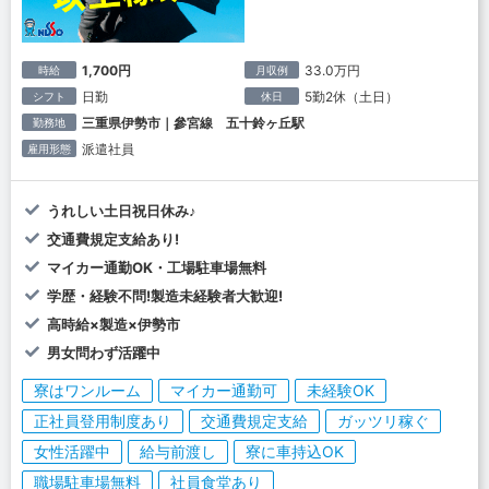
1,700円
33.0万円
時給
月収例
日勤
5勤2休（土日）
シフト
休日
三重県伊勢市｜參宮線 五十鈴ヶ丘駅
勤務地
派遣社員
雇用形態
うれしい土日祝日休み♪
交通費規定支給あり!
マイカー通勤OK・工場駐車場無料
学歴・経験不問!製造未経験者大歓迎!
高時給×製造×伊勢市
男女問わず活躍中
寮はワンルーム
マイカー通勤可
未経験OK
正社員登用制度あり
交通費規定支給
ガッツリ稼ぐ
女性活躍中
給与前渡し
寮に車持込OK
職場駐車場無料
社員食堂あり