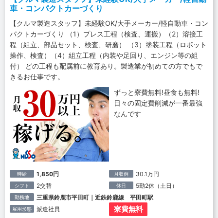
車・コンパクトカーづくり
【クルマ製造スタッフ】未経験OK/大手メーカー/軽自動車・コン
パクトカーづくり （1）プレス工程（検査、運搬）（2）溶接工
程（組立、部品セット、検査、研磨） （3）塗装工程（ロボット
操作、検査）（4）組立工程（内装や足回り、エンジン等の組
付） どの工程も配属前に教育あり。製造業が初めての方でもで
きるお仕事です。
ずっと寮費無料!昼食も無料!
日々の固定費削減が一番最強
なんです
1,850円
30.1万円
時給
月収例
2交替
5勤2休（土日）
シフト
休日
三重県鈴鹿市平田町｜近鉄鈴鹿線 平田町駅
勤務地
寮費無料
派遣社員
雇用形態