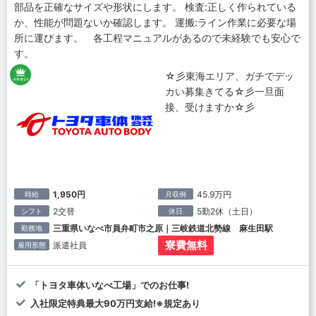
部品を正確なサイズや形状にします。 検査:正しく作られている
か、性能が問題ないか確認します。 運搬:ライン作業に必要な場
所に運びます。 各工程マニュアルがあるので未経験でも安心で
す。
☆彡東海エリア、ガチでデッ
カい募集きてる☆彡一旦面
接、受けますか☆彡
1,950円
45.9万円
時給
月収例
2交替
5勤2休（土日）
シフト
休日
三重県いなべ市員弁町市之原｜三岐鉄道北勢線 麻生田駅
勤務地
寮費無料
派遣社員
雇用形態
「トヨタ車体いなべ工場」でのお仕事!
入社限定特典最大90万円支給!※規定あり