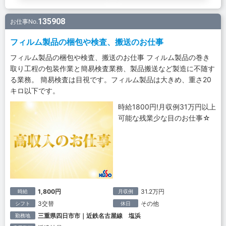
135908
お仕事No.
フィルム製品の梱包や検査、搬送のお仕事
フィルム製品の梱包や検査、搬送のお仕事 フィルム製品の巻き
取り工程の包装作業と簡易検査業務、製品搬送など製造に不随す
る業務。 簡易検査は目視です。フィルム製品は大きめ、重さ20
キロ以下です。
時給1800円!月収例31万円以上
可能な残業少な目のお仕事☆
1,800円
31.2万円
時給
月収例
3交替
その他
シフト
休日
三重県四日市市｜近鉄名古屋線 塩浜
勤務地