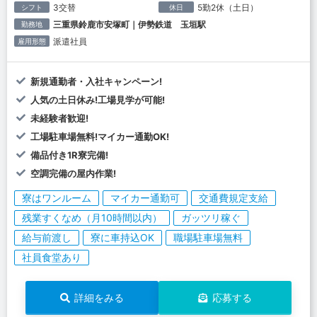
3交替
5勤2休（土日）
シフト
休日
三重県鈴鹿市安塚町｜伊勢鉄道 玉垣駅
勤務地
派遣社員
雇用形態
新規通勤者・入社キャンペーン!
人気の土日休み!工場見学が可能!
未経験者歓迎!
工場駐車場無料!マイカー通勤OK!
備品付き1R寮完備!
空調完備の屋内作業!
寮はワンルーム
マイカー通勤可
交通費規定支給
残業すくなめ（月10時間以内）
ガッツリ稼ぐ
給与前渡し
寮に車持込OK
職場駐車場無料
社員食堂あり
詳細をみる
応募する