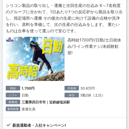
シリコン製品の取り出し・運搬と次回生産の仕込み 6～7名程度
のグループに分かれて、1日あたり1つの反応炉から製品を取り出
し、指定場所へ運搬 その後次の生産に向けて設備の点検や洗浄
を行い、原料を準備して、次の生産の仕込みをします。 重たい
ものは台車を使って運ぶので安心です。
高時給1700円!/日勤/土日祝休
み/ライン作業ナシ/未経験歓
迎!
1,700円
30.6万円
時給
月収例
日勤
5勤2休（土日）
シフト
休日
三重県四日市市｜近鉄線塩浜駅
勤務地
派遣社員
雇用形態
新規通勤者・入社キャンペーン!