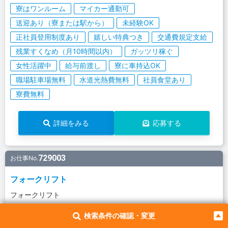
寮はワンルーム
マイカー通勤可
送迎あり（寮または駅から）
未経験OK
正社員登用制度あり
嬉しい特典つき
交通費規定支給
残業すくなめ（月10時間以内）
ガッツリ稼ぐ
女性活躍中
給与前渡し
寮に車持込OK
職場駐車場無料
水道光熱費無料
社員食堂あり
寮費無料
詳細をみる
応募する
729003
お仕事No.
フォークリフト
フォークリフト
未経験歓迎/第二新卒歓迎/ブラ
検索条件の確認・変更
ンクOK