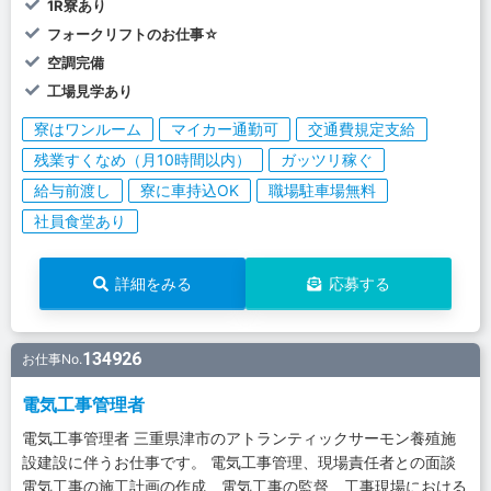
1R寮あり
フォークリフトのお仕事☆
空調完備
工場見学あり
寮はワンルーム
マイカー通勤可
交通費規定支給
残業すくなめ（月10時間以内）
ガッツリ稼ぐ
給与前渡し
寮に車持込OK
職場駐車場無料
社員食堂あり
詳細をみる
応募する
134926
お仕事No.
電気工事管理者
電気工事管理者 三重県津市のアトランティックサーモン養殖施
設建設に伴うお仕事です。 電気工事管理、現場責任者との面談
電気工事の施工計画の作成 電気工事の監督 工事現場における