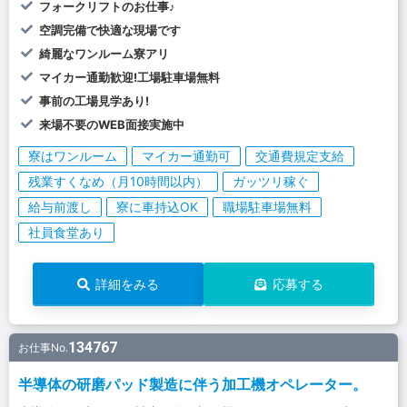
フォークリフトのお仕事♪
空調完備で快適な現場です
綺麗なワンルーム寮アリ
マイカー通勤歓迎!工場駐車場無料
事前の工場見学あり!
来場不要のWEB面接実施中
寮はワンルーム
マイカー通勤可
交通費規定支給
残業すくなめ（月10時間以内）
ガッツリ稼ぐ
給与前渡し
寮に車持込OK
職場駐車場無料
社員食堂あり
詳細をみる
応募する
134767
お仕事No.
半導体の研磨パッド製造に伴う加工機オペレーター。