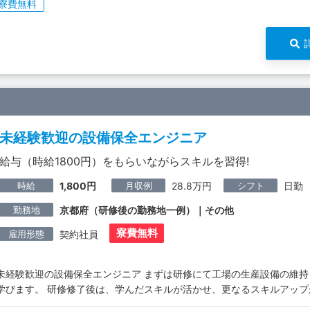
寮費無料
未経験歓迎の設備保全エンジニア
給与（時給1800円）をもらいながらスキルを習得!
時給
月収例
シフト
1,800円
28.8万円
日勤
勤務地
京都府（研修後の勤務地一例）｜その他
寮費無料
雇用形態
契約社員
未経験歓迎の設備保全エンジニア まずは研修にて工場の生産設備の維
学びます。 研修修了後は、学んだスキルが活かせ、更なるスキルアップ