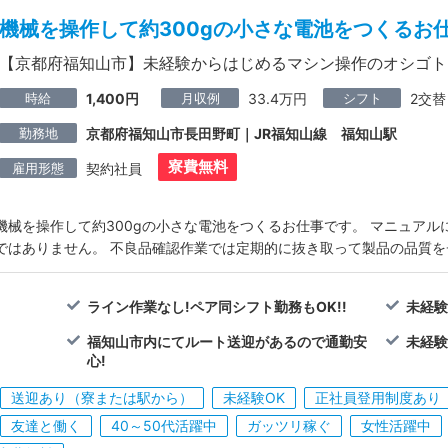
機械を操作して約300gの小さな電池をつくるお
【京都府福知山市】未経験からはじめるマシン操作のオシゴト♪
時給
月収例
シフト
1,400円
33.4万円
2交替
勤務地
京都府福知山市長田野町｜JR福知山線 福知山駅
寮費無料
雇用形態
契約社員
機械を操作して約300gの小さな電池をつくるお仕事です。 マニュア
ではありません。 不良品確認作業では定期的に抜き取って製品の品質
ライン作業なし!ペア同シフト勤務もOK!!
未経験
福知山市内にてルート送迎があるので通勤安
未経験
心!
送迎あり（寮または駅から）
未経験OK
正社員登用制度あり
友達と働く
40～50代活躍中
ガッツリ稼ぐ
女性活躍中