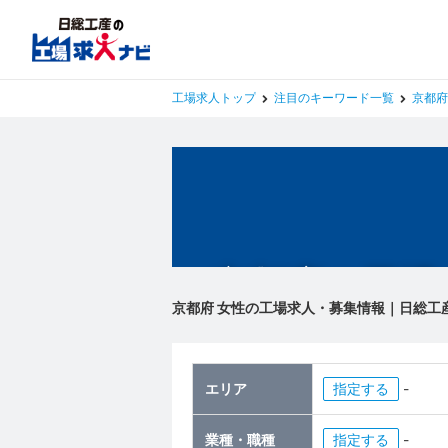
工場求人トップ
注目のキーワード一覧
京都府
京都府の工場
京都府 女性の工場求人・募集情報｜日総工
エリア
指定
-
業種・職種
指定
-