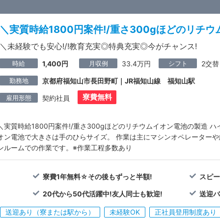
＼実質時給1800円案件!/重さ300gほどのリチ
＼未経験でも安心!/!教育充実◎特典充実◎今がチャンス!
時給
月収例
シフト
1,400円
33.4万円
2交替
勤務地
京都府福知山市長田野町｜JR福知山線 福知山駅
寮費無料
雇用形態
契約社員
＼実質時給1800円案件!/重さ300gほどのリチウムイオン電池の製造
オン電池で大きさは手のひらサイズ。 作業は主にマシンオペレーターや
ンルームでの作業です。※作業工程多数あり
寮費1年無料☆その後もずっと半額!
スピ
20代から50代活躍中!友人同士も歓迎!
送迎
送迎あり（寮または駅から）
未経験OK
正社員登用制度あり