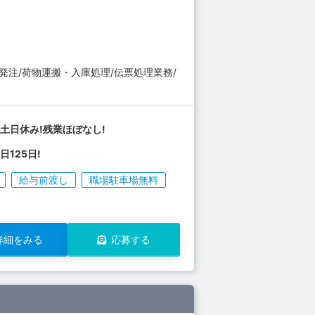
注/荷物運搬・入庫処理/伝票処理業務/
土日休み!残業ほぼなし!
日125日!
給与前渡し
職場駐車場無料
詳細をみる
応募する