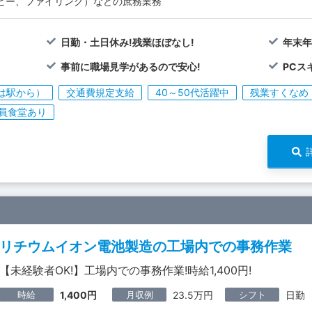
ピー、ファイリング）などの庶務業務
日勤・土日休み!残業ほぼなし!
年末年
事前に職場見学があるので安心!
PCス
は駅から）
交通費規定支給
40～50代活躍中
残業すくなめ
員食堂あり
リチウムイオン電池製造の工場内での事務作業
【未経験者OK!】工場内での事務作業!時給1,400円!
時給
月収例
シフト
1,400円
23.5万円
日勤