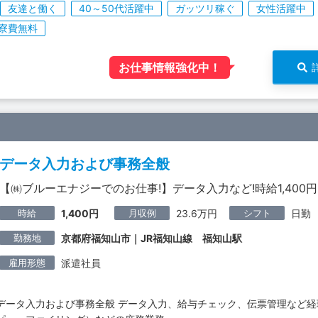
友達と働く
40～50代活躍中
ガッツリ稼ぐ
女性活躍中
寮費無料
お仕事情報強化中！
データ入力および事務全般
【㈱ブルーエナジーでのお仕事!】データ入力など!時給1,400円
時給
月収例
シフト
1,400円
23.6万円
日勤
勤務地
京都府福知山市｜JR福知山線 福知山駅
雇用形態
派遣社員
データ入力および事務全般 データ入力、給与チェック、伝票管理など経