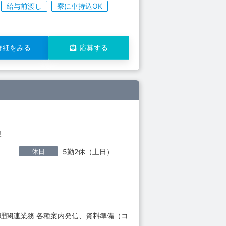
給与前渡し
寮に車持込OK
詳細をみる
応募する
!
休日
5勤2休（土日）
理関連業務 各種案内発信、資料準備（コ