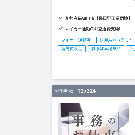
京都府福知山市【長田野工業団地】
マイカー通勤OK!交通費支給!
マイカー通勤可
送迎あり（寮また
給与前渡し
職場駐車場無料
社
137324
お仕事No.