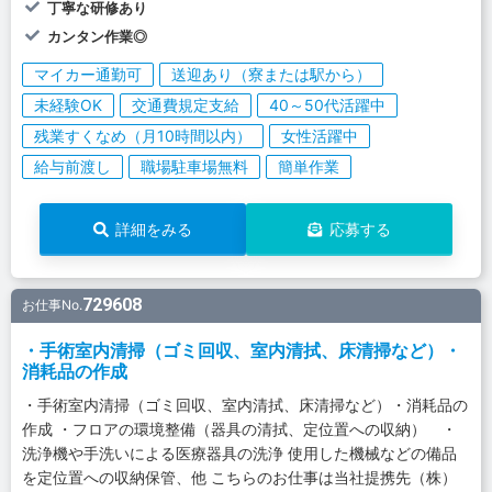
丁寧な研修あり
カンタン作業◎
マイカー通勤可
送迎あり（寮または駅から）
未経験OK
交通費規定支給
40～50代活躍中
残業すくなめ（月10時間以内）
女性活躍中
給与前渡し
職場駐車場無料
簡単作業
詳細をみる
応募する
729608
お仕事No.
・手術室内清掃（ゴミ回収、室内清拭、床清掃など）・
消耗品の作成
・手術室内清掃（ゴミ回収、室内清拭、床清掃など）・消耗品の
作成 ・フロアの環境整備（器具の清拭、定位置への収納） ・
洗浄機や手洗いによる医療器具の洗浄 使用した機械などの備品
を定位置への収納保管、他 こちらのお仕事は当社提携先（株）