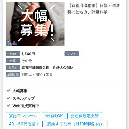
【京都府城陽市】日勤・調味
料の仕込み、計量作業
1,500円
-
時給
シフト
その他
休日
京都府城陽市久世｜近鉄大久保駅
勤務地
期間工・期間従業員
雇用形態
大幅募集
スキルアップ
Web面接実施中
寮はワンルーム
未経験OK
交通費規定支給
40～50代活躍中
残業すくなめ（月10時間以内）