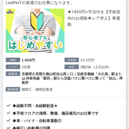
LeafNxTの派遣のお仕事になります。
★1450円+手当付き【手術室
内のお掃除★レア求人】車通
勤
1,450円
23.2万円
時給
月収例
2交替
5勤2休（土日以外）
シフト
休日
京都府久世郡久御山町佐山西ノ口｜近鉄京都線「大久保」駅また
勤務地
はJR奈良線「新田」駅から京阪バスに乗バスに乗って「佐山」停
留所
期間工・期間従業員
雇用形態
◆経験不問・未経験歓迎★
◆手術フロアの清掃、整備、備品補充のお仕事です
◆車・バイク・自転車通勤◎
◆幅広い年齢層が活躍