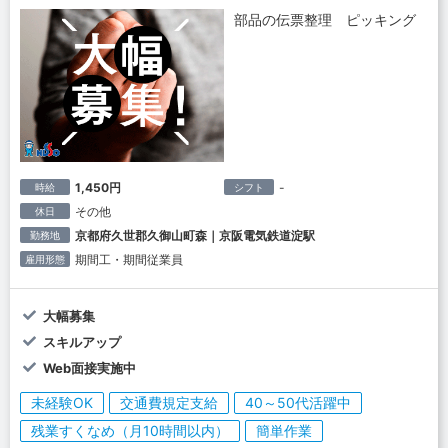
部品の伝票整理 ピッキング
1,450円
-
時給
シフト
その他
休日
京都府久世郡久御山町森｜京阪電気鉄道淀駅
勤務地
期間工・期間従業員
雇用形態
大幅募集
スキルアップ
Web面接実施中
未経験OK
交通費規定支給
40～50代活躍中
残業すくなめ（月10時間以内）
簡単作業