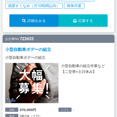
残業すくなめ（月10時間以内）
簡単作業
詳細をみる
応募する
723633
お仕事No.
小型自動車ボデーの組立
小型自動車ボデーの組立
小型自動車の組立作業など
【二交替×土日休み】
370,000円
-
月給
シフト
5勤2休（土日）
休日