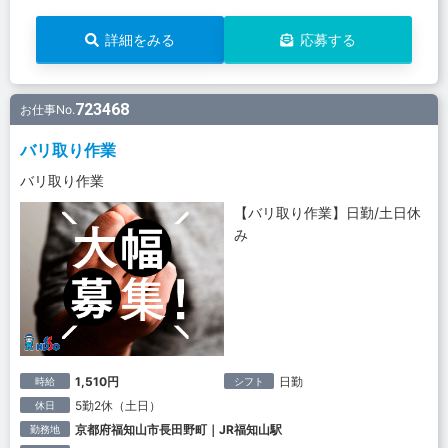
詳細をみる
応募する
723468
お仕事No.
バリ取り作業
バリ取り作業
【バリ取り作業】日勤/土日休
み
1,510円
日勤
時給
シフト
5勤2休（土日）
休日
京都府福知山市長田野町｜JR福知山駅
勤務地