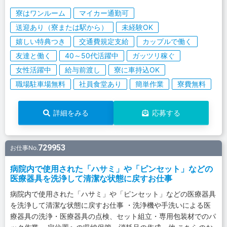
寮はワンルーム
マイカー通勤可
送迎あり（寮または駅から）
未経験OK
嬉しい特典つき
交通費規定支給
カップルで働く
友達と働く
40～50代活躍中
ガッツリ稼ぐ
女性活躍中
給与前渡し
寮に車持込OK
職場駐車場無料
社員食堂あり
簡単作業
寮費無料
詳細をみる
応募する
729953
お仕事No.
病院内で使用された「ハサミ」や「ピンセット」などの
医療器具を洗浄して清潔な状態に戻すお仕事
病院内で使用された「ハサミ」や「ピンセット」などの医療器具
を洗浄して清潔な状態に戻すお仕事 ・洗浄機や手洗いによる医
療器具の洗浄・医療器具の点検、セット組立・専用包装材でのパ