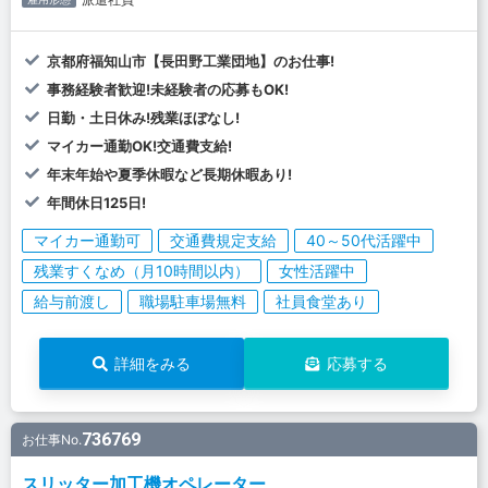
京都府福知山市【長田野工業団地】のお仕事!
事務経験者歓迎!未経験者の応募もOK!
日勤・土日休み!残業ほぼなし!
マイカー通勤OK!交通費支給!
年末年始や夏季休暇など長期休暇あり!
年間休日125日!
マイカー通勤可
交通費規定支給
40～50代活躍中
残業すくなめ（月10時間以内）
女性活躍中
給与前渡し
職場駐車場無料
社員食堂あり
詳細をみる
応募する
736769
お仕事No.
スリッター加工機オペレーター