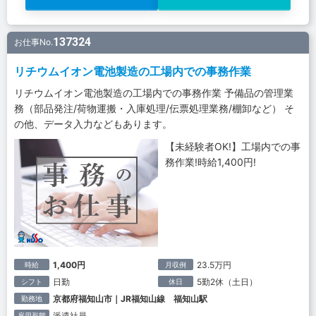
137324
お仕事No.
リチウムイオン電池製造の工場内での事務作業
リチウムイオン電池製造の工場内での事務作業 予備品の管理業
務（部品発注/荷物運搬・入庫処理/伝票処理業務/棚卸など） そ
の他、データ入力などもあります。
【未経験者OK!】工場内での事
務作業!時給1,400円!
1,400円
23.5万円
時給
月収例
日勤
5勤2休（土日）
シフト
休日
京都府福知山市｜JR福知山線 福知山駅
勤務地
派遣社員
雇用形態