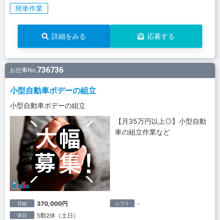
簡単作業
詳細をみる
応募する
736736
お仕事No.
小型自動車ボデーの組立
小型自動車ボデーの組立
【月35万円以上◎】小型自動
車の組立作業など
370,000円
-
月給
シフト
5勤2休（土日）
休日