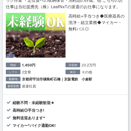
ック作業 ・定位置への収納保管・消耗品の作成、他 こちらのお
仕事は当社提携先（株）LeafNxTの派遣のお仕事になります。
高時給+手当つき◆医療器具の
洗浄・組立業務◆マイカー・
無料バス◎
1,450円
23.2万円
時給
月収例
2交替
その他
シフト
休日
京都府宇治市槇島町石橋｜京阪電鉄 小倉駅
勤務地
派遣社員
雇用形態
経験不問・未経験歓迎★
高時給◎手当つき!
無料送迎あります*
マイカー*バイク通勤OK!