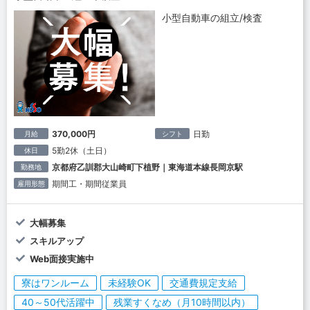
小型自動車の組立/検査
370,000円
日勤
月給
シフト
5勤2休（土日）
休日
京都府乙訓郡大山崎町下植野｜東海道本線長岡京駅
勤務地
期間工・期間従業員
雇用形態
大幅募集
スキルアップ
Web面接実施中
寮はワンルーム
未経験OK
交通費規定支給
40～50代活躍中
残業すくなめ（月10時間以内）