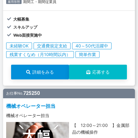
期間工・期間従業員
雇用形態
大幅募集
スキルアップ
Web面接実施中
未経験OK
交通費規定支給
40～50代活躍中
残業すくなめ（月10時間以内）
簡単作業
詳細をみる
応募する
725250
お仕事No.
機械オペレーター担当
機械オペレーター担当
【 12:00～21:00 】金属部
品の機械操作