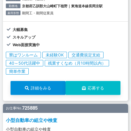
京都府乙訓郡大山崎町下植野｜東海道本線長岡京駅
勤務地
期間工・期間従業員
雇用形態
大幅募集
スキルアップ
Web面接実施中
寮はワンルーム
未経験OK
交通費規定支給
40～50代活躍中
残業すくなめ（月10時間以内）
簡単作業
詳細をみる
応募する
725885
お仕事No.
小型自動車の組立や検査
小型自動車の組立や検査