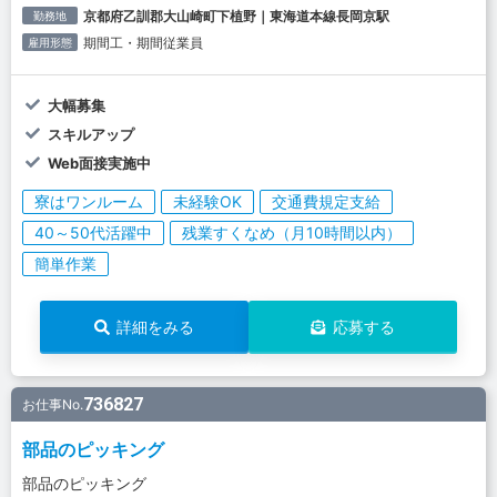
京都府乙訓郡大山崎町下植野｜東海道本線長岡京駅
勤務地
期間工・期間従業員
雇用形態
大幅募集
スキルアップ
Web面接実施中
寮はワンルーム
未経験OK
交通費規定支給
40～50代活躍中
残業すくなめ（月10時間以内）
簡単作業
詳細をみる
応募する
736827
お仕事No.
部品のピッキング
部品のピッキング