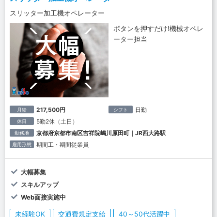
スリッター加工機オペレーター
ボタンを押すだけ!機械オペレ
ーター担当
217,500円
日勤
月給
シフト
5勤2休（土日）
休日
京都府京都市南区吉祥院嶋川原田町｜JR西大路駅
勤務地
期間工・期間従業員
雇用形態
大幅募集
スキルアップ
Web面接実施中
未経験OK
交通費規定支給
40～50代活躍中