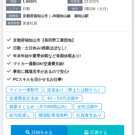
1,400円
23.6万円
時給
月収例
日勤
5勤2休（土日）
シフト
休日
京都府福知山市｜JR福知山線 福知山駅
勤務地
派遣社員
雇用形態
京都府福知山市【長田野工業団地】
日勤・土日休み!残業ほぼなし!
年末年始や夏季休暇など長期休暇あり!
マイカー通勤OK!交通費支給!
事前に職場見学があるので安心!
PCスキルを活かせるお仕事!
マイカー通勤可
送迎あり（寮または駅から）
交通費規定支給
40～50代活躍中
残業すくなめ（月10時間以内）
女性活躍中
給与前渡し
職場駐車場無料
社員食堂あり
詳細をみる
応募する