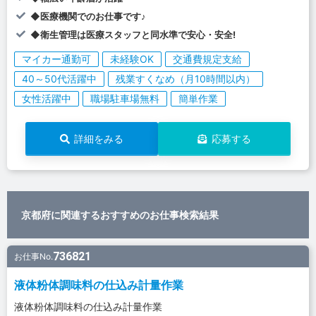
◆医療機関でのお仕事です♪
◆衛生管理は医療スタッフと同水準で安心・安全!
マイカー通勤可
未経験OK
交通費規定支給
40～50代活躍中
残業すくなめ（月10時間以内）
女性活躍中
職場駐車場無料
簡単作業
詳細をみる
応募する
京都府に関連するおすすめのお仕事検索結果
736821
お仕事No.
液体粉体調味料の仕込み計量作業
液体粉体調味料の仕込み計量作業