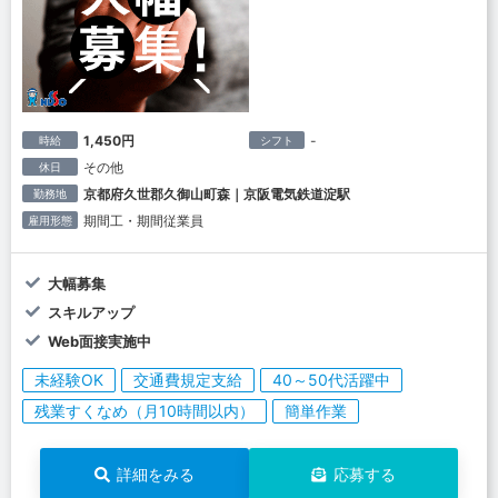
1,450円
-
時給
シフト
その他
休日
京都府久世郡久御山町森｜京阪電気鉄道淀駅
勤務地
期間工・期間従業員
雇用形態
大幅募集
スキルアップ
Web面接実施中
未経験OK
交通費規定支給
40～50代活躍中
残業すくなめ（月10時間以内）
簡単作業
詳細をみる
応募する