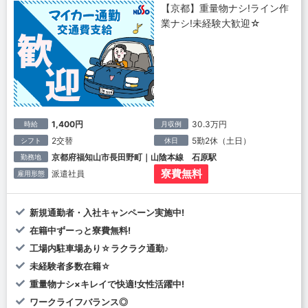
【京都】重量物ナシ!ライン作
業ナシ!未経験大歓迎☆
1,400円
30.3万円
時給
月収例
2交替
5勤2休（土日）
シフト
休日
京都府福知山市長田野町｜山陰本線 石原駅
勤務地
寮費無料
派遣社員
雇用形態
新規通勤者・入社キャンペーン実施中!
在籍中ずーっと寮費無料!
工場内駐車場あり☆ラクラク通勤♪
未経験者多数在籍☆
重量物ナシ×キレイで快適!女性活躍中!
ワークライフバランス◎