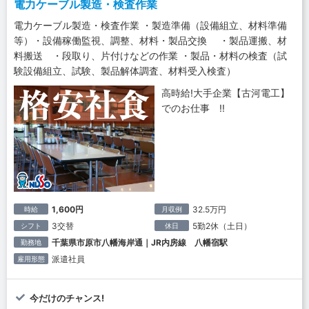
電力ケーブル製造・検査作業
電力ケーブル製造・検査作業 ・製造準備（設備組立、材料準備
等）・設備稼働監視、調整、材料・製品交換 ・製品運搬、材
料搬送 ・段取り、片付けなどの作業 ・製品・材料の検査（試
験設備組立、試験、製品解体調査、材料受入検査）
高時給!大手企業【古河電工】
でのお仕事 !!
1,600円
32.5万円
時給
月収例
3交替
5勤2休（土日）
シフト
休日
千葉県市原市八幡海岸通｜JR内房線 八幡宿駅
勤務地
派遣社員
雇用形態
今だけのチャンス!