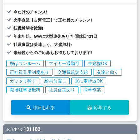
今だけのチャンス!
大手企業【古河電工】で正社員のチャンス!
転職希望者歓迎!
年末年始、GWに大型連休あり!年間休日121日
社員食堂は美味しく、大盛無料♪
未経験からのご応募もお待ちしております!
寮はワンルーム
マイカー通勤可
未経験OK
正社員登用制度あり
交通費規定支給
友達と働く
ガッツリ稼ぐ
給与前渡し
寮に車持込OK
職場駐車場無料
社員食堂あり
簡単作業
詳細をみる
応募する
131182
お仕事No.