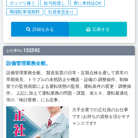
ガッツリ稼ぐ
給与前渡し
寮に車持込OK
職場駐車場無料
社員食堂あり
詳細をみる
応募する
132592
お仕事No.
設備管理業務全般。
設備管理業務全般。 製造装置の日常・定期点検を通して異常の
早期発見、トラブルの未然防止や機器・設備の 調整操作。制御
室での監視画面による運転状態の監視、運転条件の変更・調整操
作。 上記に加えて運転業務の問題・課題、省エネ、運転最適化
等の「検討業務」にも従事。
大手企業での正社員のお仕事
です♪お持ちの資格を活かすチ
ャンスです!!