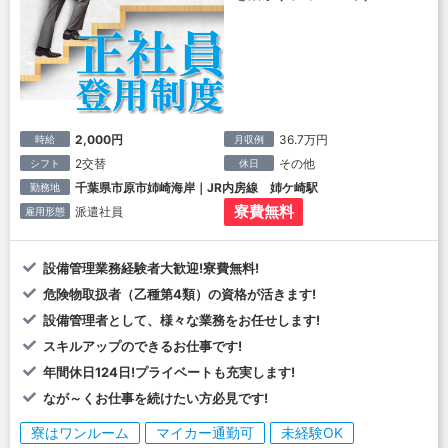
2,000円
36.7万円
時給
月収例
2交替
その他
シフト
休日
千葉県市原市姉崎海岸｜JR内房線 姉ケ崎駅
勤務地
寮費無料
派遣社員
雇用形態
設備管理業務経験者大歓迎!寮費無料!
危険物取扱者（乙種第4類）の資格が活きます!
設備管理者として、様々な業務をお任せします!
スキルアップのできるお仕事です!
年間休日124日!プライベートも充実します!
なが～くお仕事を続けたい方必見です!
寮はワンルーム
マイカー通勤可
未経験OK