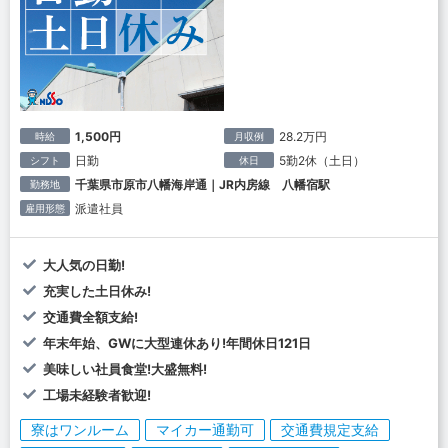
1,500円
28.2万円
時給
月収例
日勤
5勤2休（土日）
シフト
休日
千葉県市原市八幡海岸通｜JR内房線 八幡宿駅
勤務地
派遣社員
雇用形態
大人気の日勤!
充実した土日休み!
交通費全額支給!
年末年始、GWに大型連休あり!年間休日121日
美味しい社員食堂!大盛無料!
工場未経験者歓迎!
寮はワンルーム
マイカー通勤可
交通費規定支給