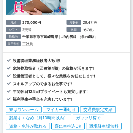
270,000円
29.4万円
月給
月収例
2交替
その他
シフト
休日
千葉県市原市姉崎海岸｜JR内房線「姉ヶ崎駅」
勤務地
正社員
雇用形態
設備管理業務経験者大歓迎!
危険物取扱者（乙種第4類）の資格が活きます!
設備管理者として、様々な業務をお任せします!
スキルアップのできるお仕事です!
年間休日124日!プライベートも充実します!
福利厚生や手当も充実しています!
寮はワンルーム
マイカー通勤可
交通費規定支給
残業すくなめ（月10時間以内）
ガッツリ稼ぐ
資格・免許が取れる
寮に車持込OK
職場駐車場無料