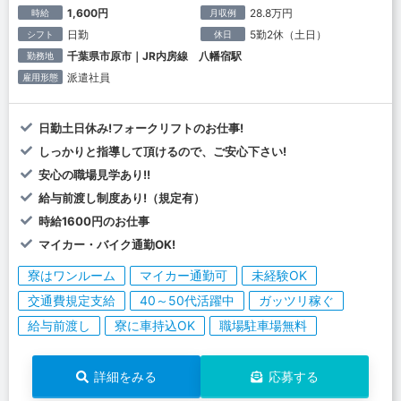
1,600円
28.8万円
時給
月収例
日勤
5勤2休（土日）
シフト
休日
千葉県市原市｜JR内房線 八幡宿駅
勤務地
派遣社員
雇用形態
日勤土日休み!フォークリフトのお仕事!
しっかりと指導して頂けるので、ご安心下さい!
安心の職場見学あり!!
給与前渡し制度あり!（規定有）
時給1600円のお仕事
マイカー・バイク通勤OK!
寮はワンルーム
マイカー通勤可
未経験OK
交通費規定支給
40～50代活躍中
ガッツリ稼ぐ
給与前渡し
寮に車持込OK
職場駐車場無料
詳細をみる
応募する