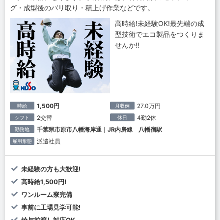
グ・成型後のバリ取り・積上げ作業などです。
高時給!未経験OK!最先端の成
型技術でエコ製品をつくりま
せんか!!
1,500円
27.0万円
時給
月収例
2交替
4勤2休
シフト
休日
千葉県市原市八幡海岸通｜JR内房線 八幡宿駅
勤務地
派遣社員
雇用形態
未経験の方も大歓迎!
高時給1,500円!
ワンルーム寮完備
事前に工場見学可能!