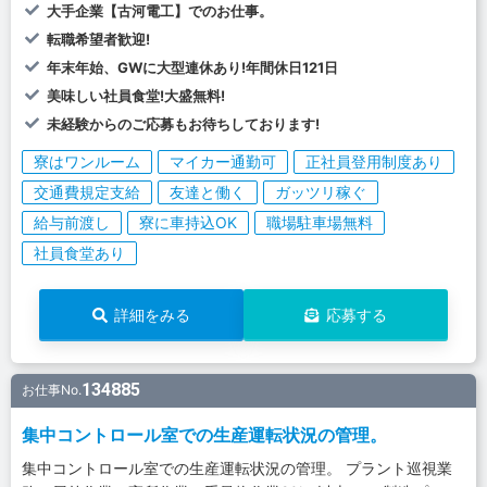
大手企業【古河電工】でのお仕事。
転職希望者歓迎!
年末年始、GWに大型連休あり!年間休日121日
美味しい社員食堂!大盛無料!
未経験からのご応募もお待ちしております!
寮はワンルーム
マイカー通勤可
正社員登用制度あり
交通費規定支給
友達と働く
ガッツリ稼ぐ
給与前渡し
寮に車持込OK
職場駐車場無料
社員食堂あり
詳細をみる
応募する
134885
お仕事No.
集中コントロール室での生産運転状況の管理。
集中コントロール室での生産運転状況の管理。 プラント巡視業