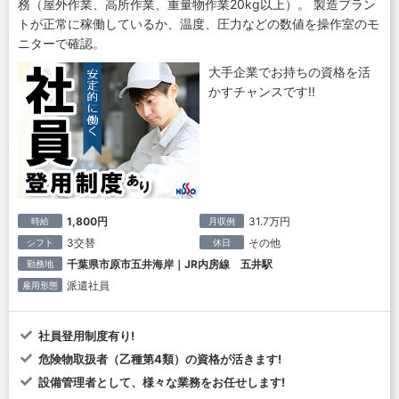
務（屋外作業、高所作業、重量物作業20kg以上）。 製造プラン
トが正常に稼働しているか、温度、圧力などの数値を操作室のモ
ニターで確認。
大手企業でお持ちの資格を活
かすチャンスです!!
1,800円
31.7万円
時給
月収例
3交替
その他
シフト
休日
千葉県市原市五井海岸｜JR内房線 五井駅
勤務地
派遣社員
雇用形態
社員登用制度有り!
危険物取扱者（乙種第4類）の資格が活きます!
設備管理者として、様々な業務をお任せします!