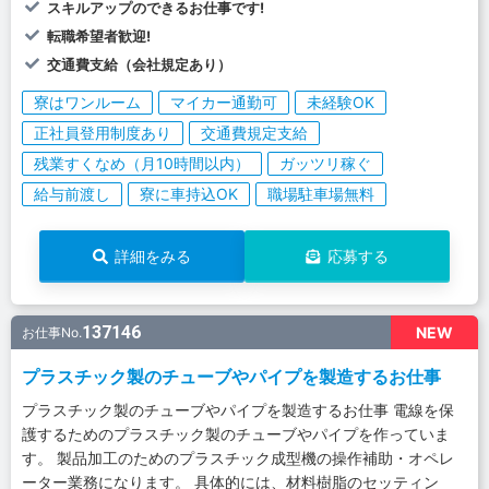
スキルアップのできるお仕事です!
転職希望者歓迎!
交通費支給（会社規定あり）
寮はワンルーム
マイカー通勤可
未経験OK
正社員登用制度あり
交通費規定支給
残業すくなめ（月10時間以内）
ガッツリ稼ぐ
給与前渡し
寮に車持込OK
職場駐車場無料
詳細をみる
応募する
137146
NEW
お仕事No.
プラスチック製のチューブやパイプを製造するお仕事
プラスチック製のチューブやパイプを製造するお仕事 電線を保
護するためのプラスチック製のチューブやパイプを作っていま
す。 製品加工のためのプラスチック成型機の操作補助・オペレ
ーター業務になります。 具体的には、材料樹脂のセッティン