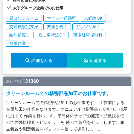
給与前渡し対応OK
大手グループ企業でのお仕事
寮はワンルーム
マイカー通勤可
未経験OK
交通費規定支給
友達と働く
ガッツリ稼ぐ
給与前渡し
寮に車持込OK
職場駐車場無料
簡単作業
詳細をみる
応募する
131360
お仕事No.
クリーンルームでの精密部品加工のお仕事です。
クリーンルームでの精密部品加工のお仕事です。 手作業による
金属加工の作業をなります。マニュアル（指導書）があり、指示
に沿って 作業を行います。半導体のチップの測定・顕微鏡を使
っての外観検査・ピンセットを 使って製品をセットします。組
立装置や測定装置をパソコンを使って操作します。