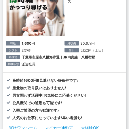
ス!
1,600円
30.6万円
時給
月収例
2交替
5勤2休（土日）
シフト
休日
千葉県市原市八幡海岸通｜JR内房線 八幡宿駅
勤務地
派遣社員
雇用形態
高時給1600円!!見逃せない好条件です♪
重量物の取り扱いはありません!
男女問わず活躍中!お気軽にご応募ください!
公共機関での通勤も可能です!
入寮ご希望の方も歓迎です♪
人気のお仕事になっています!早い者勝ち!
寮はワンルーム
マイカー通勤可
未経験OK