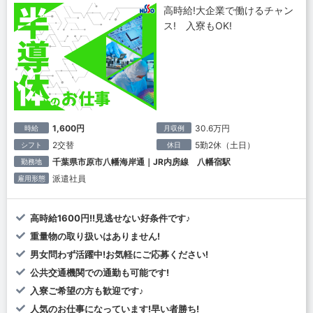
高時給!大企業で働けるチャン
ス! 入寮もOK!
1,600円
30.6万円
時給
月収例
2交替
5勤2休（土日）
シフト
休日
千葉県市原市八幡海岸通｜JR内房線 八幡宿駅
勤務地
派遣社員
雇用形態
高時給1600円!!見逃せない好条件です♪
重量物の取り扱いはありません!
男女問わず活躍中!お気軽にご応募ください!
公共交通機関での通勤も可能です!
入寮ご希望の方も歓迎です♪
人気のお仕事になっています!早い者勝ち!