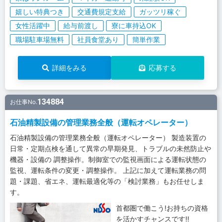
嬉しい特典つき
交通費規定支給
ガッツリ稼ぐ
女性活躍中
給与前渡し
寮に車持込OK
職場駐車場無料
社員食堂あり
簡単作業
詳細をみる
応募する
134884
お仕事No.
石油精製設備の管理業務全般（運転オペレーター）
石油精製設備の管理業務全般（運転オペレーター） 製造装置の
日常・定期点検を通して異常の早期発見、トラブルの未然防止や
機器・設備の 調整操作。制御室での監視画面による運転状態の
監視、運転条件の変更・調整操作。 上記に加えて運転業務の問
題・課題、省エネ、運転最適化等の「検討業務」もお任せしま
す。
首都圏で働こう!お持ちの資格
を活かすチャンスです!!