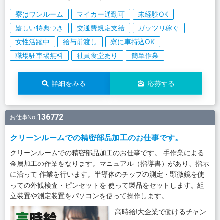
寮はワンルーム
マイカー通勤可
未経験OK
嬉しい特典つき
交通費規定支給
ガッツリ稼ぐ
女性活躍中
給与前渡し
寮に車持込OK
職場駐車場無料
社員食堂あり
簡単作業
詳細をみる
応募する
136772
お仕事No.
クリーンルームでの精密部品加工のお仕事です。
クリーンルームでの精密部品加工のお仕事です。 手作業による
金属加工の作業をなります。マニュアル（指導書）があり、指示
に沿って 作業を行います。半導体のチップの測定・顕微鏡を使
っての外観検査・ピンセットを 使って製品をセットします。組
立装置や測定装置をパソコンを使って操作します。
高時給!大企業で働けるチャン