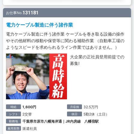
131181
お仕事No.
電力ケーブル製造に伴う諸作業
電力ケーブル製造に伴う諸作業 ケーブルを巻き取る設備の操作
やその他材料の移動や保管等に関わる補助作業 （自動車工場の
ようなスピードを求められるライン作業ではありません。）
大企業の正社員登用前提での
募集!
1,600円
32.5万円
時給
月収例
2交替
5勤2休（土日）
シフト
休日
千葉県市原市八幡海岸通｜JR内房線 八幡宿駅
勤務地
派遣社員
雇用形態