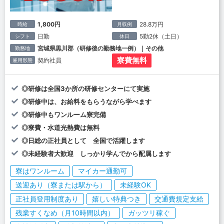
1,800円
28.8万円
時給
月収例
日勤
5勤2休（土日）
シフト
休日
宮城県黒川郡（研修後の勤務地一例）｜その他
勤務地
寮費無料
契約社員
雇用形態
◎研修は全国3か所の研修センターにて実施
◎研修中は、お給料をもらうながら学べます
◎研修中もワンルーム寮完備
◎寮費・水道光熱費は無料
◎日総の正社員として 全国で活躍します
◎未経験者大歓迎 しっかり学んでから配属します
寮はワンルーム
マイカー通勤可
送迎あり（寮または駅から）
未経験OK
正社員登用制度あり
嬉しい特典つき
交通費規定支給
残業すくなめ（月10時間以内）
ガッツリ稼ぐ