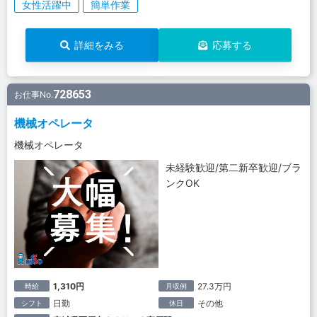
女性活躍中
簡単作業
詳細をみる
応募する
728653
お仕事No.
機械オペレータ
機械オペレータ
未経験歓迎/第二新卒歓迎/ブラ
ンクOK
1,310円
27.3万円
時給
月収例
日勤
その他
シフト
休日