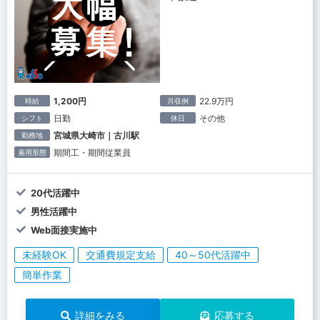
1,200円
22.9万円
時給
月収例
日勤
その他
シフト
休日
宮城県大崎市｜古川駅
勤務地
期間工・期間従業員
雇用形態
20代活躍中
男性活躍中
Web面接実施中
未経験OK
交通費規定支給
40～50代活躍中
簡単作業
詳細をみる
応募する