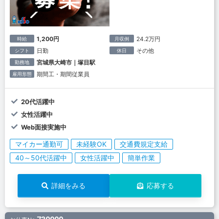
1,200円
24.2万円
時給
月収例
日勤
その他
シフト
休日
宮城県大崎市｜塚目駅
勤務地
期間工・期間従業員
雇用形態
20代活躍中
女性活躍中
Web面接実施中
マイカー通勤可
未経験OK
交通費規定支給
40～50代活躍中
女性活躍中
簡単作業
詳細をみる
応募する