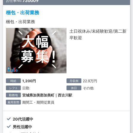
730009
お仕事No.
梱包・出荷業務
梱包・出荷業務
土日祝休み/未経験歓迎/第二新
卒歓迎
1,200円
22.9万円
時給
月収例
日勤
その他
シフト
休日
宮城県加美郡加美町｜西古川駅
勤務地
期間工・期間従業員
雇用形態
20代活躍中
男性活躍中