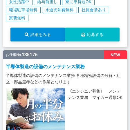
女性活躍中
給与前渡し
寮に車持込OK
職場駐車場無料
水道光熱費無料
社員食堂あり
寮費無料
詳細をみる
応募する
135176
NEW
お仕事No.
半導体製造の設備のメンテナンス業務
半導体製造の設備のメンテナンス業務 各種精密設備の分解・組
立・部品選考などの作業となります
《エンジニア募集》 メンテ
ナンス業務 マイカー通勤OK