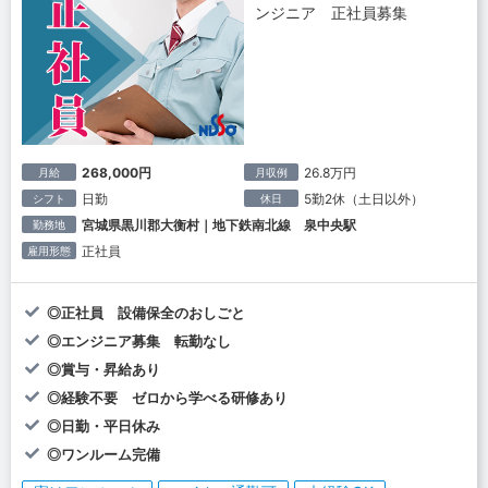
ンジニア 正社員募集
268,000円
26.8万円
月給
月収例
日勤
5勤2休（土日以外）
シフト
休日
宮城県黒川郡大衡村｜地下鉄南北線 泉中央駅
勤務地
正社員
雇用形態
◎正社員 設備保全のおしごと
◎エンジニア募集 転勤なし
◎賞与・昇給あり
◎経験不要 ゼロから学べる研修あり
◎日勤・平日休み
◎ワンルーム完備