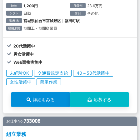
1,200円
23.6万円
時給
月収例
日勤
その他
シフト
休日
宮城県仙台市宮城野区｜福田町駅
勤務地
期間工・期間従業員
雇用形態
20代活躍中
男女活躍中
Web面接実施中
未経験OK
交通費規定支給
40～50代活躍中
女性活躍中
簡単作業
詳細をみる
応募する
733008
お仕事No.
組立業務