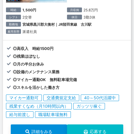
1,500円
25.8万円
時給
月収例
2交替
3勤3休
シフト
休日
宮城県黒川郡大衡村｜JR陸羽東線 古川駅
勤務地
派遣社員
雇用形態
◎高収入 時給1500円
◎残業ほぼなし
◎月の半分お休み
◎設備のメンテナンス業務
◎マイカー通勤OK 無料駐車場完備
◎スキルを活かした働き方
マイカー通勤可
交通費規定支給
40～50代活躍中
残業すくなめ（月10時間以内）
ガッツリ稼ぐ
給与前渡し
職場駐車場無料
詳細をみる
応募する