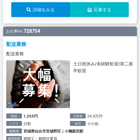
詳細をみる
応募する
728754
お仕事No.
配送業務
配送業務
土日祝休み/未経験歓迎/第二新
卒歓迎
1,255円
24.9万円
時給
月収例
日勤
その他
シフト
休日
宮城県仙台市宮城野区｜小鶴新田駅
勤務地
期間工・期間従業員
雇用形態