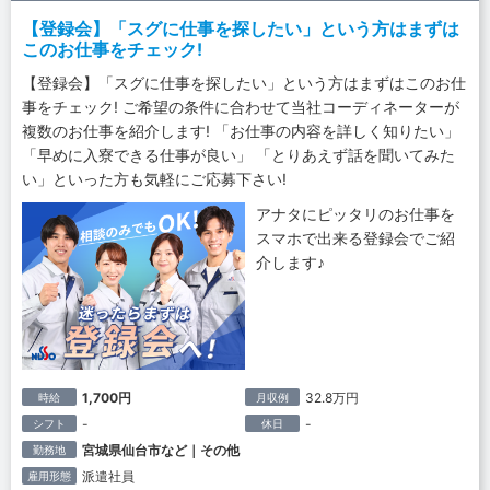
【登録会】「スグに仕事を探したい」という方はまずは
このお仕事をチェック!
【登録会】「スグに仕事を探したい」という方はまずはこのお仕
事をチェック! ご希望の条件に合わせて当社コーディネーターが
複数のお仕事を紹介します! 「お仕事の内容を詳しく知りたい」
「早めに入寮できる仕事が良い」 「とりあえず話を聞いてみた
い」といった方も気軽にご応募下さい!
アナタにピッタリのお仕事を
スマホで出来る登録会でご紹
介します♪
1,700円
32.8万円
時給
月収例
-
-
シフト
休日
宮城県仙台市など｜その他
勤務地
派遣社員
雇用形態