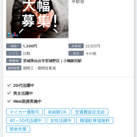
卒歓迎
1,200円
22.9万円
時給
月収例
日勤
その他
シフト
休日
宮城県仙台市宮城野区｜小鶴新田駅
勤務地
期間工・期間従業員
雇用形態
20代活躍中
男女活躍中
Web面接実施中
マイカー通勤可
未経験OK
交通費規定支給
40～50代活躍中
女性活躍中
職場駐車場無料
簡単作業