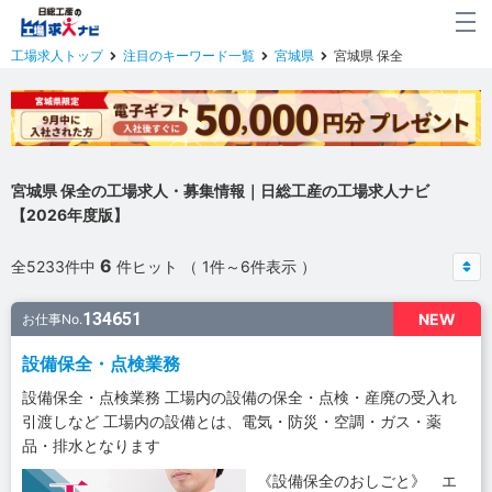
工場求人トップ
注目のキーワード一覧
宮城県
宮城県 保全
宮城県 保全の工場求人・募集情報｜日総工産の工場求人ナビ
【2026年度版】
6
全5233件中
件ヒット （ 1件～6件表示 ）
134651
NEW
お仕事No.
設備保全・点検業務
設備保全・点検業務 工場内の設備の保全・点検・産廃の受入れ
引渡しなど 工場内の設備とは、電気・防災・空調・ガス・薬
品・排水となります
《設備保全のおしごと》 エ