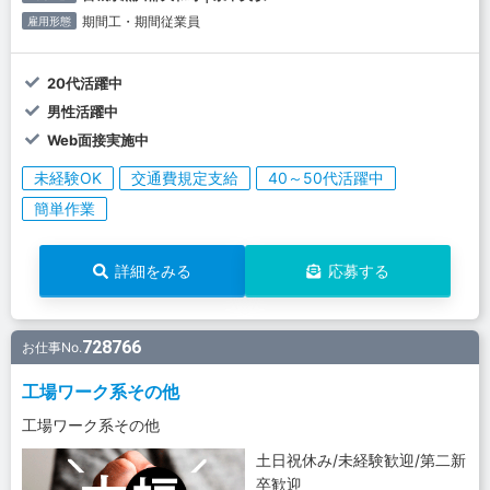
期間工・期間従業員
雇用形態
20代活躍中
男性活躍中
Web面接実施中
未経験OK
交通費規定支給
40～50代活躍中
簡単作業
詳細をみる
応募する
728766
お仕事No.
工場ワーク系その他
工場ワーク系その他
土日祝休み/未経験歓迎/第二新
卒歓迎