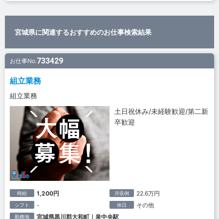
宮城県に関連するおすすめのお仕事検索結果
733429
お仕事No.
組立業務
組立業務
土日祝休み/未経験歓迎/第二新
卒歓迎
1,200円
22.6万円
時給
月収例
-
その他
シフト
休日
宮城県黒川郡大和町｜泉中央駅
勤務地