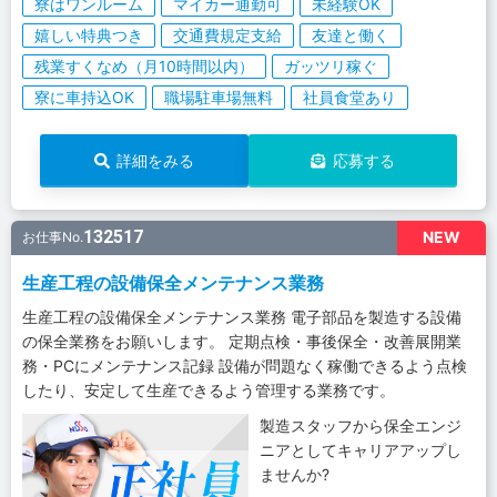
寮はワンルーム
マイカー通勤可
未経験OK
嬉しい特典つき
交通費規定支給
友達と働く
残業すくなめ（月10時間以内）
ガッツリ稼ぐ
寮に車持込OK
職場駐車場無料
社員食堂あり
詳細をみる
応募する
132517
NEW
お仕事No.
生産工程の設備保全メンテナンス業務
生産工程の設備保全メンテナンス業務 電子部品を製造する設備
の保全業務をお願いします。 定期点検・事後保全・改善展開業
務・PCにメンテナンス記録 設備が問題なく稼働できるよう点検
したり、安定して生産できるよう管理する業務です。
製造スタッフから保全エンジ
ニアとしてキャリアアップし
ませんか?