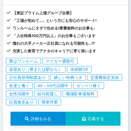
【東証プライム上場グループ企業】
「工場が初めて…」という方にも安心のサポート!
ワンルームにタダで住める!寮費無料のお仕事も♪
「入社特典100万円以上」のお仕事もございます
憧れの大手メーカー正社員になれる可能性も…!?
充実した教育でアナタのキャリアに寄り添います
寮はワンルーム
マイカー通勤可
送迎あり（寮または駅から）
未経験OK
正社員登用制度あり
嬉しい特典つき
交通費規定支給
友達と働く
40～50代活躍中
ガッツリ稼ぐ
女性活躍中
給与前渡し
職場駐車場無料
社員食堂あり
簡単作業
詳細をみる
応募する