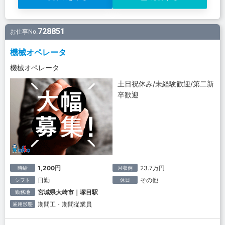
728851
お仕事No.
機械オペレータ
機械オペレータ
土日祝休み/未経験歓迎/第二新
卒歓迎
1,200円
23.7万円
時給
月収例
日勤
その他
シフト
休日
宮城県大崎市｜塚目駅
勤務地
期間工・期間従業員
雇用形態