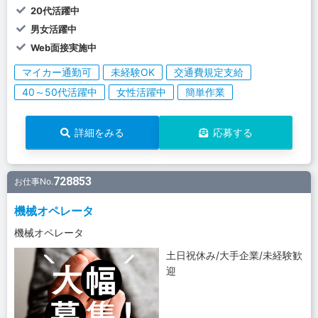
20代活躍中
男女活躍中
Web面接実施中
マイカー通勤可
未経験OK
交通費規定支給
40～50代活躍中
女性活躍中
簡単作業
詳細をみる
応募する
728853
お仕事No.
機械オペレータ
機械オペレータ
土日祝休み/大手企業/未経験歓
迎