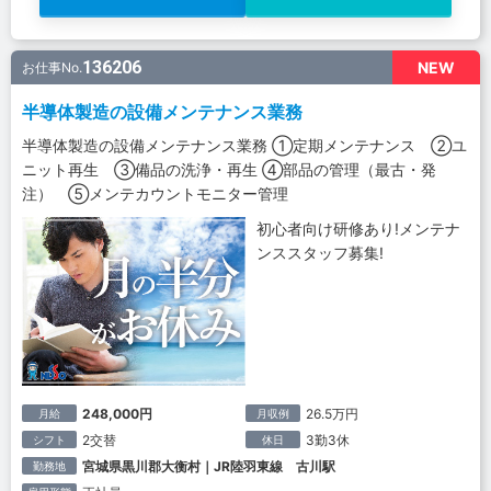
136206
NEW
お仕事No.
半導体製造の設備メンテナンス業務
半導体製造の設備メンテナンス業務 ①定期メンテナンス ②ユ
ニット再生 ③備品の洗浄・再生 ④部品の管理（最古・発
注） ⑤メンテカウントモニター管理
初心者向け研修あり!メンテナ
ンススタッフ募集!
248,000円
26.5万円
月給
月収例
2交替
3勤3休
シフト
休日
宮城県黒川郡大衡村｜JR陸羽東線 古川駅
勤務地