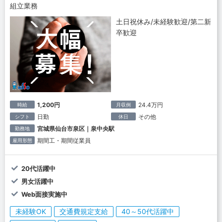
組立業務
土日祝休み/未経験歓迎/第二新
卒歓迎
1,200円
24.4万円
時給
月収例
日勤
その他
シフト
休日
宮城県仙台市泉区｜泉中央駅
勤務地
期間工・期間従業員
雇用形態
20代活躍中
男女活躍中
Web面接実施中
未経験OK
交通費規定支給
40～50代活躍中