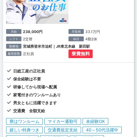
238,000円
33.1万円
月給
月収例
2交替
4勤2休
シフト
休日
宮城県登米市迫町｜JR東北本線 新田駅
勤務地
寮費無料
正社員
雇用形態
日総工産の正社員
保全経験は不要
研修してから現場へ配属
家電付きのワンルームあり
男女ともに活躍できます
交通費 全額支給
寮はワンルーム
マイカー通勤可
未経験OK
嬉しい特典つき
交通費規定支給
40～50代活躍中