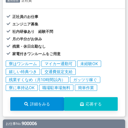
正社員
雇用形態
正社員のお仕事
エンジニア募集
社内研修あり 経験不問
月の半分がお休み
残業・休日出勤なし
家電付きワンルームをご用意
寮はワンルーム
マイカー通勤可
未経験OK
嬉しい特典つき
交通費規定支給
残業すくなめ（月10時間以内）
ガッツリ稼ぐ
寮に車持込OK
職場駐車場無料
簡単作業
詳細をみる
応募する
900006
お仕事No.