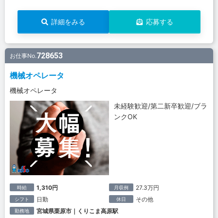
詳細をみる
応募する
728653
お仕事No.
機械オペレータ
機械オペレータ
未経験歓迎/第二新卒歓迎/ブラ
ンクOK
1,310円
27.3万円
時給
月収例
日勤
その他
シフト
休日
宮城県栗原市｜くりこま高原駅
勤務地