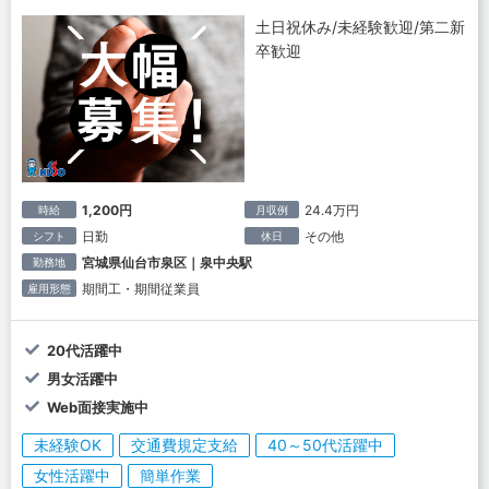
土日祝休み/未経験歓迎/第二新
卒歓迎
1,200円
24.4万円
時給
月収例
日勤
その他
シフト
休日
宮城県仙台市泉区｜泉中央駅
勤務地
期間工・期間従業員
雇用形態
20代活躍中
男女活躍中
Web面接実施中
未経験OK
交通費規定支給
40～50代活躍中
女性活躍中
簡単作業