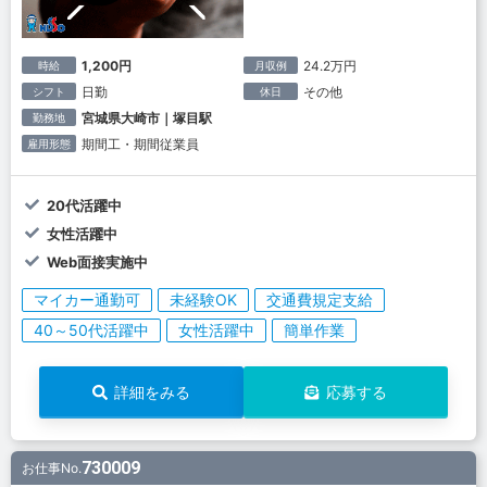
1,200円
24.2万円
時給
月収例
日勤
その他
シフト
休日
宮城県大崎市｜塚目駅
勤務地
期間工・期間従業員
雇用形態
20代活躍中
女性活躍中
Web面接実施中
マイカー通勤可
未経験OK
交通費規定支給
40～50代活躍中
女性活躍中
簡単作業
詳細をみる
応募する
730009
お仕事No.