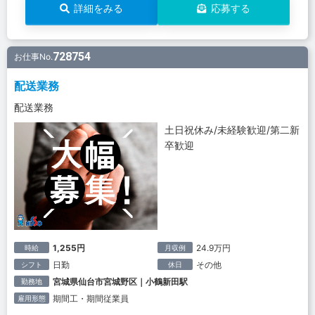
詳細をみる
応募する
728754
お仕事No.
配送業務
配送業務
土日祝休み/未経験歓迎/第二新
卒歓迎
1,255円
24.9万円
時給
月収例
日勤
その他
シフト
休日
宮城県仙台市宮城野区｜小鶴新田駅
勤務地
期間工・期間従業員
雇用形態