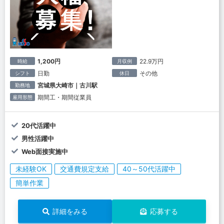
1,200円
22.9万円
時給
月収例
日勤
その他
シフト
休日
宮城県大崎市｜古川駅
勤務地
期間工・期間従業員
雇用形態
20代活躍中
男性活躍中
Web面接実施中
未経験OK
交通費規定支給
40～50代活躍中
簡単作業
詳細をみる
応募する