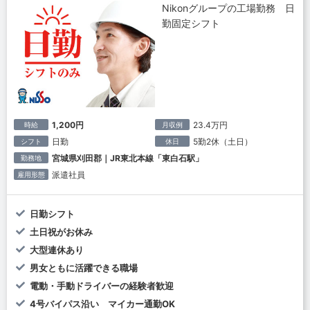
Nikonグループの工場勤務 日
勤固定シフト
1,200円
23.4万円
時給
月収例
日勤
5勤2休（土日）
シフト
休日
宮城県刈田郡｜JR東北本線「東白石駅」
勤務地
派遣社員
雇用形態
日勤シフト
土日祝がお休み
大型連休あり
男女ともに活躍できる職場
電動・手動ドライバーの経験者歓迎
4号バイパス沿い マイカー通勤OK