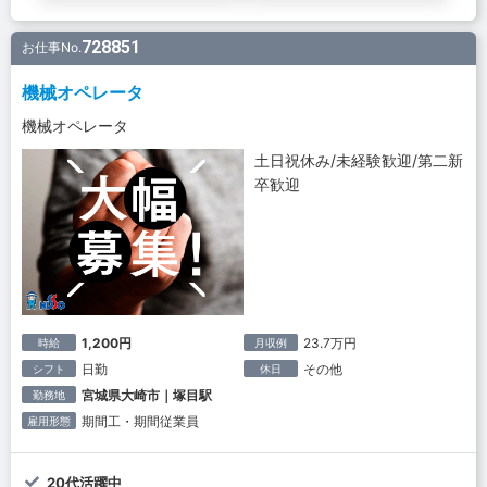
728851
お仕事No.
機械オペレータ
機械オペレータ
土日祝休み/未経験歓迎/第二新
卒歓迎
1,200円
23.7万円
時給
月収例
日勤
その他
シフト
休日
宮城県大崎市｜塚目駅
勤務地
期間工・期間従業員
雇用形態
20代活躍中