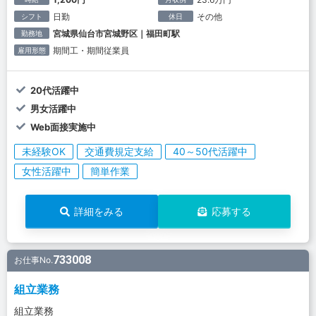
日勤
その他
シフト
休日
宮城県仙台市宮城野区｜福田町駅
勤務地
期間工・期間従業員
雇用形態
20代活躍中
男女活躍中
Web面接実施中
未経験OK
交通費規定支給
40～50代活躍中
女性活躍中
簡単作業
詳細をみる
応募する
733008
お仕事No.
組立業務
組立業務