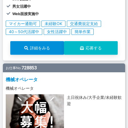
男女活躍中
Web面接実施中
マイカー通勤可
未経験OK
交通費規定支給
40～50代活躍中
女性活躍中
簡単作業
詳細をみる
応募する
728853
お仕事No.
機械オペレータ
機械オペレータ
土日祝休み/大手企業/未経験歓
迎