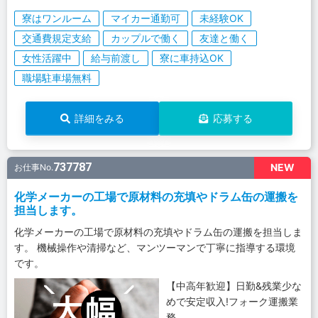
寮はワンルーム
マイカー通勤可
未経験OK
交通費規定支給
カップルで働く
友達と働く
女性活躍中
給与前渡し
寮に車持込OK
職場駐車場無料
詳細をみる
応募する
737787
NEW
お仕事No.
化学メーカーの工場で原材料の充填やドラム缶の運搬を
担当します。
化学メーカーの工場で原材料の充填やドラム缶の運搬を担当しま
す。 機械操作や清掃など、マンツーマンで丁寧に指導する環境
です。
【中高年歓迎】日勤&残業少な
めで安定収入!フォーク運搬業
務