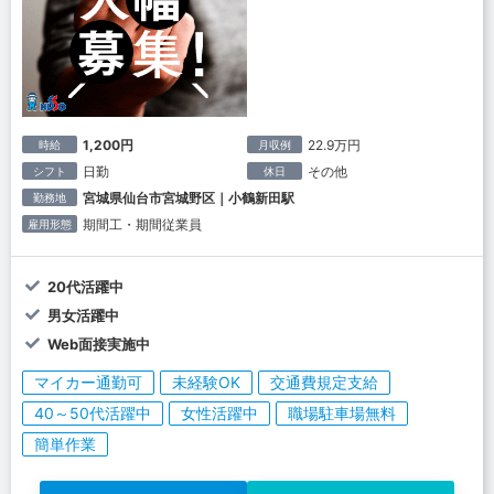
1,200円
22.9万円
時給
月収例
日勤
その他
シフト
休日
宮城県仙台市宮城野区｜小鶴新田駅
勤務地
期間工・期間従業員
雇用形態
20代活躍中
男女活躍中
Web面接実施中
マイカー通勤可
未経験OK
交通費規定支給
40～50代活躍中
女性活躍中
職場駐車場無料
簡単作業