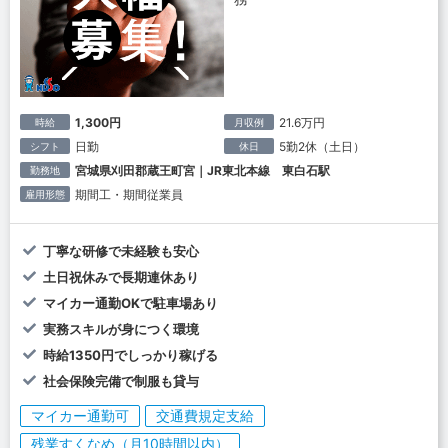
1,300円
21.6万円
時給
月収例
日勤
5勤2休（土日）
シフト
休日
宮城県刈田郡蔵王町宮｜JR東北本線 東白石駅
勤務地
期間工・期間従業員
雇用形態
丁寧な研修で未経験も安心
土日祝休みで長期連休あり
マイカー通勤OKで駐車場あり
実務スキルが身につく環境
時給1350円でしっかり稼げる
社会保険完備で制服も貸与
マイカー通勤可
交通費規定支給
残業すくなめ（月10時間以内）