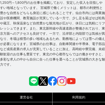
1,250円～1,800円のお仕事を掲載しており、安定した収入を目指しや
すい地域となっています。 宮城県で働くメリットは、都市の利便性と
豊かな自然をどちらも身近に感じられることです。仙台市内には商業施
設や医療機関、教育施設が充実している一方で、少し足を延ばせば松島
や蔵王、秋保温泉など自然豊かな観光地が広がり、休日には気軽にリフ
レッシュできます。また、東北新幹線や高速道路が整備されており、東
京方面へのアクセスも良好です。一方で、沿岸部と内陸部では気候が異
なり、冬場は積雪の多い地域もあるため、勤務地によっては雪への備え
が必要になります。宮城県のお仕事は、自動車関連や半導体、電子部品
など成長産業の求人が充実していることに加え、高時給や寮完備、未経
験歓迎のお仕事も豊富です。東北の中心都市ならではの働きやすさと、
多彩な求人の中から自分に合った仕事を選べることが宮城県の大きな魅
力です。
運営会社
利用規約