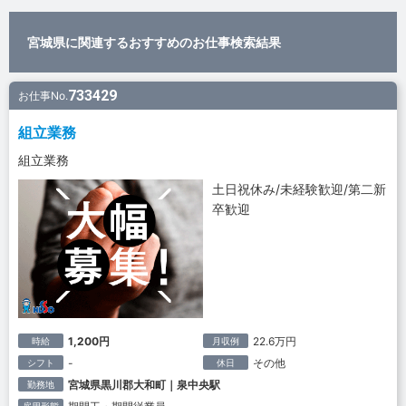
宮城県に関連するおすすめのお仕事検索結果
733429
お仕事No.
組立業務
組立業務
土日祝休み/未経験歓迎/第二新
卒歓迎
1,200円
22.6万円
時給
月収例
-
その他
シフト
休日
宮城県黒川郡大和町｜泉中央駅
勤務地