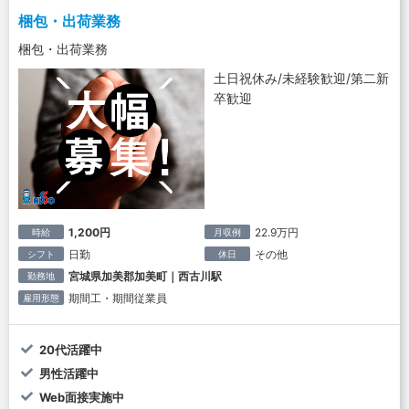
梱包・出荷業務
梱包・出荷業務
土日祝休み/未経験歓迎/第二新
卒歓迎
1,200円
22.9万円
時給
月収例
日勤
その他
シフト
休日
宮城県加美郡加美町｜西古川駅
勤務地
期間工・期間従業員
雇用形態
20代活躍中
男性活躍中
Web面接実施中