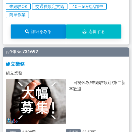
未経験OK
交通費規定支給
40～50代活躍中
簡単作業
詳細をみる
応募する
731692
お仕事No.
組立業務
組立業務
土日祝休み/未経験歓迎/第二新
卒歓迎
1,200円
23.6万円
時給
月収例