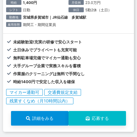
1,400円
23.0万円
時給
月収例
日勤
5勤2休（土日）
シフト
休日
宮城県多賀城市｜JR仙石線 多賀城駅
勤務地
期間工・期間従業員
雇用形態
未経験歓迎!充実の研修で安心スタート
土日休みでプライベートも充実可能
無料駐車場完備でマイカー通勤も安心
大手グループ企業で実務スキルを蓄積
作業服のクリーニングは無料で手間なし
時給1400円で安定した収入を確保
マイカー通勤可
交通費規定支給
残業すくなめ（月10時間以内）
詳細をみる
応募する