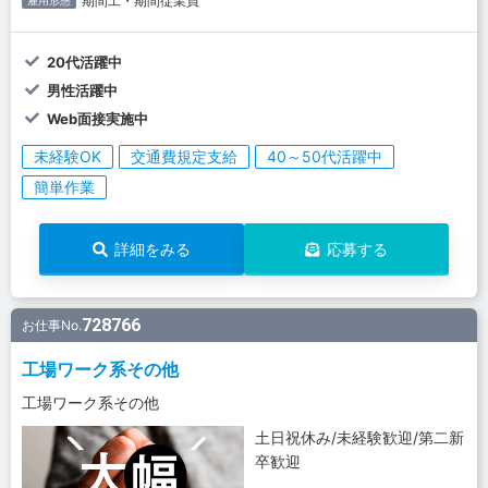
期間工・期間従業員
雇用形態
20代活躍中
男性活躍中
Web面接実施中
未経験OK
交通費規定支給
40～50代活躍中
簡単作業
詳細をみる
応募する
728766
お仕事No.
工場ワーク系その他
工場ワーク系その他
土日祝休み/未経験歓迎/第二新
卒歓迎