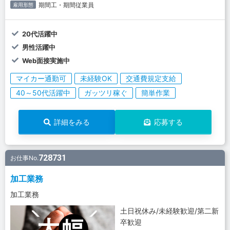
期間工・期間従業員
雇用形態
20代活躍中
男性活躍中
Web面接実施中
マイカー通勤可
未経験OK
交通費規定支給
40～50代活躍中
ガッツリ稼ぐ
簡単作業
詳細をみる
応募する
728731
お仕事No.
加工業務
加工業務
土日祝休み/未経験歓迎/第二新
卒歓迎