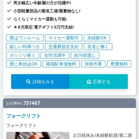
男女幅広い年齢層の方が活躍中!
小型軽量部品の製造工場!重量物なし!
らくらくマイカー通勤も可能♪
★9月限定:電子ギフト5万円支給!
寮はワンルーム
マイカー通勤可
未経験OK
嬉しい特典つき
交通費規定支給
友達と働く
ガッツリ稼ぐ
女性活躍中
給与前渡し
寮に車持込OK
職場駐車場無料
簡単作業
寮費無料
詳細をみる
応募する
731467
お仕事No.
フォークリフト
フォークリフト
土日祝休み/未経験歓迎/第二新