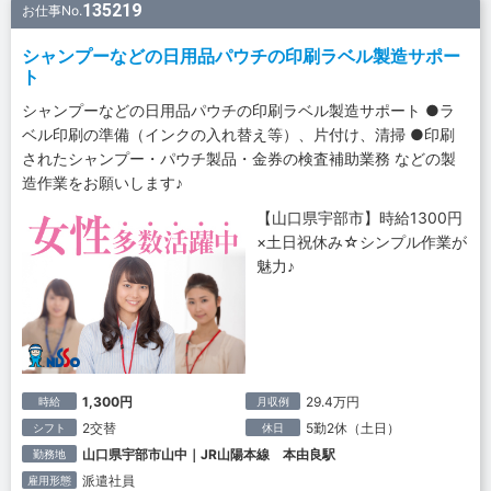
135219
お仕事No.
シャンプーなどの日用品パウチの印刷ラベル製造サポー
ト
シャンプーなどの日用品パウチの印刷ラベル製造サポート ●ラ
ベル印刷の準備（インクの入れ替え等）、片付け、清掃 ●印刷
されたシャンプー・パウチ製品・金券の検査補助業務 などの製
造作業をお願いします♪
【山口県宇部市】時給1300円
×土日祝休み☆シンプル作業が
魅力♪
1,300円
29.4万円
時給
月収例
2交替
5勤2休（土日）
シフト
休日
山口県宇部市山中｜JR山陽本線 本由良駅
勤務地
派遣社員
雇用形態