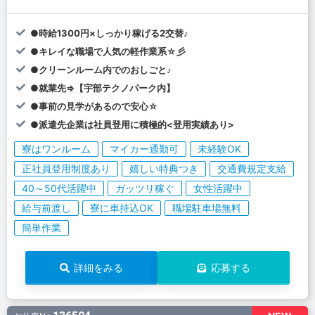
●時給1300円×しっかり稼げる2交替♪
●キレイな職場で人気の軽作業系☆彡
●クリーンルーム内でのおしごと♪
●就業先⇒【宇部テクノパーク内】
●事前の見学があるので安心☆
●派遣先企業は社員登用に積極的<登用実績あり>
寮はワンルーム
マイカー通勤可
未経験OK
正社員登用制度あり
嬉しい特典つき
交通費規定支給
40～50代活躍中
ガッツリ稼ぐ
女性活躍中
給与前渡し
寮に車持込OK
職場駐車場無料
簡単作業
詳細をみる
応募する