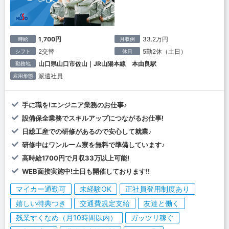
1,700円
33.2万円
時給
月収例
2交替
5勤2休（土日）
シフト
休日
山口県山口市佐山｜JR山陽本線 本由良駅
勤務地
派遣社員
雇用形態
手に職を!エンジニア業務のお仕事♪
設備保全業務でスキルアップにつながるお仕事!
日総工産での研修があるので安心して就業♪
研修中はワンルーム寮を無料で準備しています♪
高時給1700円で月収33万以上可能!
WEB面接実施中!土日も開催しております!!
マイカー通勤可
未経験OK
正社員登用制度あり
嬉しい特典つき
交通費規定支給
友達と働く
残業すくなめ（月10時間以内）
ガッツリ稼ぐ