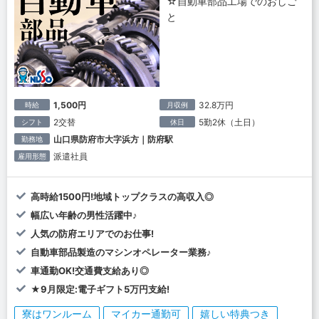
☆自動車部品工場でのおしご
と
1,500円
32.8万円
時給
月収例
2交替
5勤2休（土日）
シフト
休日
山口県防府市大字浜方｜防府駅
勤務地
派遣社員
雇用形態
高時給1500円!地域トップクラスの高収入◎
幅広い年齢の男性活躍中♪
人気の防府エリアでのお仕事!
自動車部品製造のマシンオペレーター業務♪
車通勤OK!交通費支給あり◎
★9月限定:電子ギフト5万円支給!
寮はワンルーム
マイカー通勤可
嬉しい特典つき