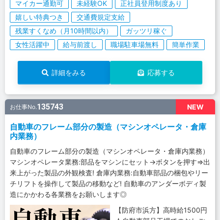
マイカー通勤可
未経験OK
正社員登用制度あり
嬉しい特典つき
交通費規定支給
残業すくなめ（月10時間以内）
ガッツリ稼ぐ
女性活躍中
給与前渡し
職場駐車場無料
簡単作業
詳細をみる
応募する
135743
NEW
お仕事No.
自動車のフレーム部分の製造（マシンオペレータ・倉庫
内業務）
自動車のフレーム部分の製造（マシンオペレータ・倉庫内業務）
マシンオペレータ業務:部品をマシンにセット→ボタンを押す⇒出
来上がった製品の外観検査! 倉庫内業務:自動車部品の梱包やリー
チリフトを操作して製品の移動など! 自動車のアンダーボディ製
造にかかわる各業務をお願いします◎
【防府市浜方】高時給1500円