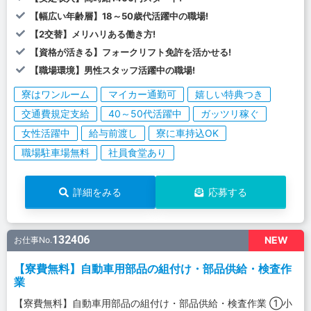
【幅広い年齢層】18～50歳代活躍中の職場!
【2交替】メリハリある働き方!
【資格が活きる】フォークリフト免許を活かせる!
【職場環境】男性スタッフ活躍中の職場!
寮はワンルーム
マイカー通勤可
嬉しい特典つき
交通費規定支給
40～50代活躍中
ガッツリ稼ぐ
女性活躍中
給与前渡し
寮に車持込OK
職場駐車場無料
社員食堂あり
詳細をみる
応募する
132406
NEW
お仕事No.
【寮費無料】自動車用部品の組付け・部品供給・検査作
業
【寮費無料】自動車用部品の組付け・部品供給・検査作業 ①小