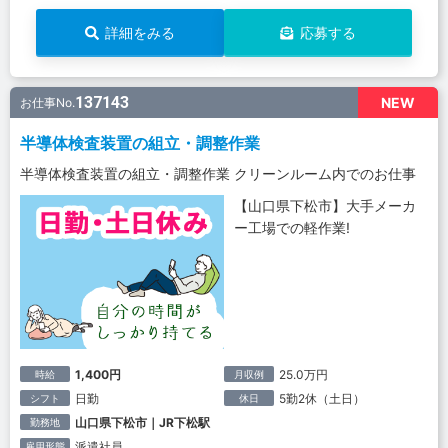
詳細をみる
応募する
137143
NEW
お仕事No.
半導体検査装置の組立・調整作業
半導体検査装置の組立・調整作業 クリーンルーム内でのお仕事
【山口県下松市】大手メーカ
ー工場での軽作業!
1,400円
25.0万円
時給
月収例
日勤
5勤2休（土日）
シフト
休日
山口県下松市｜JR下松駅
勤務地
派遣社員
雇用形態