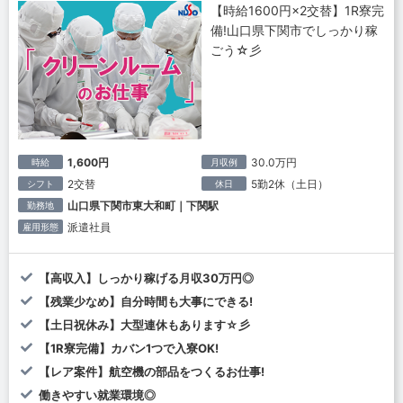
【時給1600円×2交替】1R寮完
備!山口県下関市でしっかり稼
ごう☆彡
1,600円
30.0万円
時給
月収例
2交替
5勤2休（土日）
シフト
休日
山口県下関市東大和町｜下関駅
勤務地
派遣社員
雇用形態
【高収入】しっかり稼げる月収30万円◎
【残業少なめ】自分時間も大事にできる!
【土日祝休み】大型連休もあります☆彡
【1R寮完備】カバン1つで入寮OK!
【レア案件】航空機の部品をつくるお仕事!
働きやすい就業環境◎