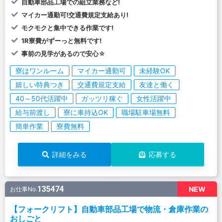
自動車部品工場での組立業務など!
マイカー通勤可!交通費規定支給あり!
モクモクと集中できる作業です!
1R寮費がずーっと無料です!
事前の見学があるので安心☆
寮はワンルーム
マイカー通勤可
未経験OK
嬉しい特典つき
交通費規定支給
友達と働く
40～50代活躍中
ガッツリ稼ぐ
女性活躍中
給与前渡し
寮に車持込OK
職場駐車場無料
簡単作業
寮費無料
詳細をみる
応募する
135474
NEW
お仕事No.
【フォークリフト】自動車部品工場で物流・倉庫作業の
おしごと