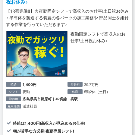
祝お休み♪
【1R寮完備!!】☆夜勤固定シフトで高収入のお仕事!土日祝お休み
♪ 半導体を製造する装置の各パーツの加工業務や 部品同士を組付
する作業を行っていただきます♪
夜勤固定シフトで高収入のお
仕事!土日祝お休み♪
1,400円
29.7万円
時給
月収例
夜勤
5勤2休（土日）
シフト
休日
広島県呉市郷原町｜JR呉線 呉駅
勤務地
派遣社員
雇用形態
時給は1,400円!高収入が見込めるお仕事!
朝が苦手な方必見!夜勤専属シフト!