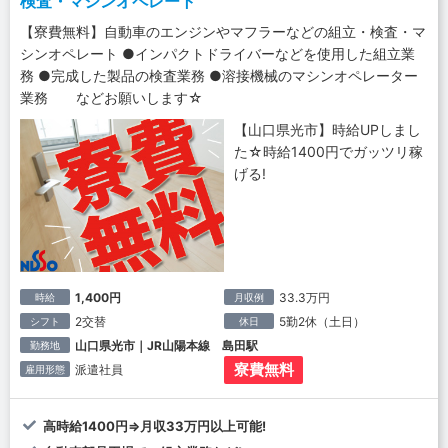
検査・マシンオペレート
【寮費無料】自動車のエンジンやマフラーなどの組立・検査・マ
シンオペレート ●インパクトドライバーなどを使用した組立業
務 ●完成した製品の検査業務 ●溶接機械のマシンオペレーター
業務 などお願いします☆
【山口県光市】時給UPしまし
た☆時給1400円でガッツリ稼
げる!
1,400円
33.3万円
時給
月収例
2交替
5勤2休（土日）
シフト
休日
山口県光市｜JR山陽本線 島田駅
勤務地
寮費無料
派遣社員
雇用形態
高時給1400円⇒月収33万円以上可能!