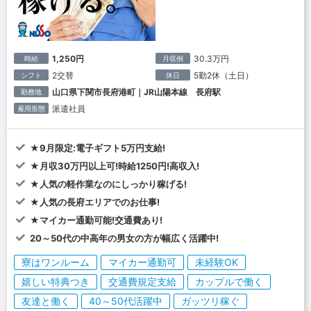
1,250円
30.3万円
時給
月収例
2交替
5勤2休（土日）
シフト
休日
山口県下関市長府港町｜JR山陽本線 長府駅
勤務地
派遣社員
雇用形態
★9月限定:電子ギフト5万円支給!
★月収30万円以上可!時給1250円!高収入!
★人気の軽作業なのにしっかり稼げる!
★人気の長府エリアでのお仕事!
★マイカー通勤可能!交通費あり!
20～50代の中高年の男女の方が幅広く活躍中!
寮はワンルーム
マイカー通勤可
未経験OK
嬉しい特典つき
交通費規定支給
カップルで働く
友達と働く
40～50代活躍中
ガッツリ稼ぐ