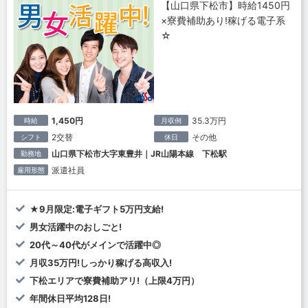
【山口県下松市】時給1450円
×寮費補助あり!稼げる電子系
☆
1,450円
35.3万円
時給
月収例
2交替
その他
シフト
休日
山口県下松市大字東豊井｜JR山陽本線 下松駅
勤務地
派遣社員
雇用形態
★9月限定:電子ギフト5万円支給!
男女活躍中のおしごと!
20代～40代がメインで活躍中◎
月収35万円!しっかり稼げる高収入!
下松エリアで寮費補助アリ!（上限4万円）
年間休日平均128日!