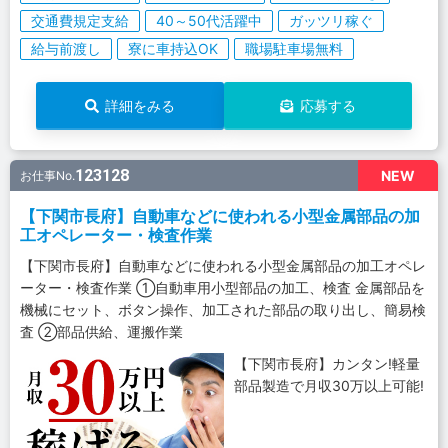
交通費規定支給
40～50代活躍中
ガッツリ稼ぐ
給与前渡し
寮に車持込OK
職場駐車場無料
詳細をみる
応募する
123128
NEW
お仕事No.
【下関市長府】自動車などに使われる小型金属部品の加
工オペレーター・検査作業
【下関市長府】自動車などに使われる小型金属部品の加工オペレ
ーター・検査作業 ①自動車用小型部品の加工、検査 金属部品を
機械にセット、ボタン操作、加工された部品の取り出し、簡易検
査 ②部品供給、運搬作業
【下関市長府】カンタン!軽量
部品製造で月収30万以上可能!