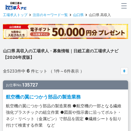
工場求人トップ
注目のキーワード一覧
山口県
山口県 高収入
山口県 高収入の工場求人・募集情報｜日総工産の工場求人ナビ
【2026年度版】
6
全5233件中
件ヒット （ 1件～6件表示 ）
135727
お仕事No.
航空機の翼につかう部品の製造業務
航空機の翼につかう部品の製造業務 ●航空機の一部となる繊維
強化プラスチックの組立作業 ●図面や指示書に沿ってボルト・
ネジ・リベット（金属ピン）で部品を固定 ●繊維シートを貼り
付けて検査する作業 など