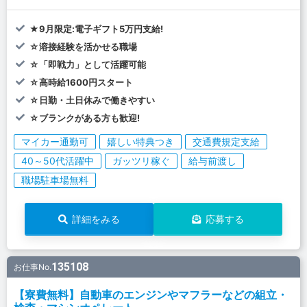
★9月限定:電子ギフト5万円支給!
☆溶接経験を活かせる職場
☆「即戦力」として活躍可能
☆高時給1600円スタート
☆日勤・土日休みで働きやすい
☆ブランクがある方も歓迎!
マイカー通勤可
嬉しい特典つき
交通費規定支給
40～50代活躍中
ガッツリ稼ぐ
給与前渡し
職場駐車場無料
詳細をみる
応募する
135108
お仕事No.
【寮費無料】自動車のエンジンやマフラーなどの組立・