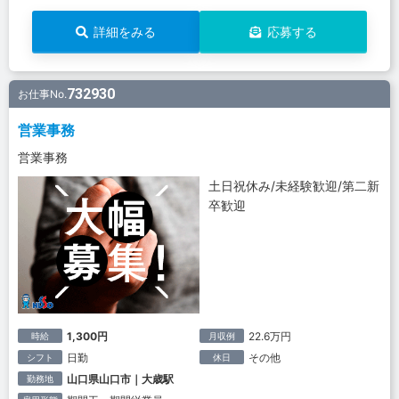
詳細をみる
応募する
732930
お仕事No.
営業事務
営業事務
土日祝休み/未経験歓迎/第二新
卒歓迎
1,300円
22.6万円
時給
月収例
日勤
その他
シフト
休日
山口県山口市｜大歳駅
勤務地