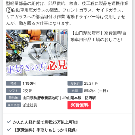
型軽量部品の組付け、部品供給、検査、後工程に製品を運搬作業
②自動車用窓ガラスの製造。フロントガラス、サイドガラス、
リアガラスへの部品組付け作業 電動ドライバー等は使用しませ
んが、動き回るお仕事になります。
【山口県防府市】寮費無料!自
動車用部品工場のおしごと!
1,150円
25.2万円
時給
月収例
2交替
5勤2休（土日）
シフト
休日
山口県防府市新築地町｜JR山陽本線 防府駅
勤務地
寮費無料
派遣社員
雇用形態
かんたん軽作業で月収25万以上可能!
【寮費無料】手取りもしっかり確保♪