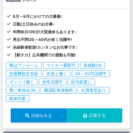
8月～9月にかけての大募集!
日勤/土日休みのお仕事♪
年間休日126日!大型連休もあります♪
男女不問!20～40代が多く活躍中!
未経験者歓迎!カンタンなお仕事です♪
【駅チカ】公共機関での通勤も可能!
寮はワンルーム
マイカー通勤可
未経験OK
交通費規定支給
友達と働く
40～50代活躍中
ガッツリ稼ぐ
女性活躍中
給与前渡し
寮に車持込OK
職場駐車場無料
社員食堂あり
簡単作業
詳細をみる
応募する