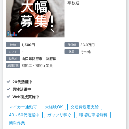
卒歓迎
1,500円
33.9万円
時給
月収例
-
その他
シフト
休日
山口県防府市｜防府駅
勤務地
期間工・期間従業員
雇用形態
20代活躍中
男性活躍中
Web面接実施中
マイカー通勤可
未経験OK
交通費規定支給
40～50代活躍中
ガッツリ稼ぐ
職場駐車場無料
簡単作業