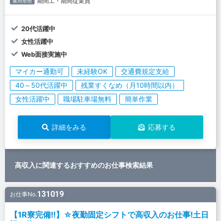
期間工・期間従業員
雇用形態
20代活躍中
女性活躍中
Web面接実施中
マイカー通勤可
未経験OK
交通費規定支給
40～50代活躍中
残業すくなめ（月10時間以内）
女性活躍中
職場駐車場無料
簡単作業
詳細をみる
応募する
高収入に関連するおすすめのお仕事検索結果
131019
お仕事No.
【1R寮完備!!】☆夜勤固定シフトで高収入のお仕事!土日