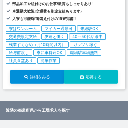
部品加工や組付けのお仕事!教育もしっかりあり!
車通勤大歓迎!交通費も別途支給あります♪
入寮も可能!家電備え付けの1R寮完備!!
寮はワンルーム
マイカー通勤可
未経験OK
交通費規定支給
友達と働く
40～50代活躍中
残業すくなめ（月10時間以内）
ガッツリ稼ぐ
給与前渡し
寮に車持込OK
職場駐車場無料
社員食堂あり
簡単作業
詳細をみる
応募する
近隣の都道府県から工場求人を探す