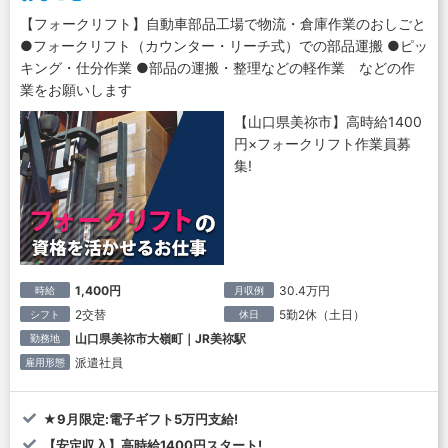
【フォークリフト】自動車部品工場で物流・倉庫作業のおしごと
●フォークリフト（カウンター・リーチ式）での部品運搬 ●ピッ
キング・仕分作業 ●部品の運搬・整理などの軽作業 などの作
業をお願いします
【山口県美祢市】高時給1400
円×フォークリフト作業員募
集!
1,400円
30.4万円
時給
月収例
2交替
5勤2休（土日）
シフト
休日
山口県美祢市大嶺町｜JR美祢駅
勤務地
派遣社員
雇用形態
★9月限定:電子ギフト5万円支給!
【安定収入】高時給1400円スタート!