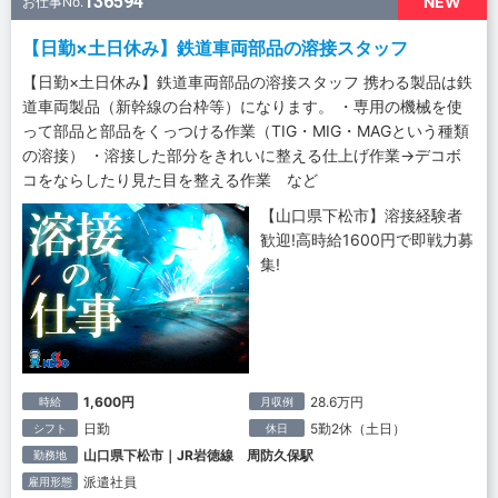
136594
NEW
お仕事No.
【日勤×土日休み】鉄道車両部品の溶接スタッフ
【日勤×土日休み】鉄道車両部品の溶接スタッフ 携わる製品は鉄
道車両製品（新幹線の台枠等）になります。 ・専用の機械を使
って部品と部品をくっつける作業（TIG・MIG・MAGという種類
の溶接） ・溶接した部分をきれいに整える仕上げ作業→デコボ
コをならしたり見た目を整える作業 など
【山口県下松市】溶接経験者
歓迎!高時給1600円で即戦力募
集!
1,600円
28.6万円
時給
月収例
日勤
5勤2休（土日）
シフト
休日
山口県下松市｜JR岩徳線 周防久保駅
勤務地
派遣社員
雇用形態