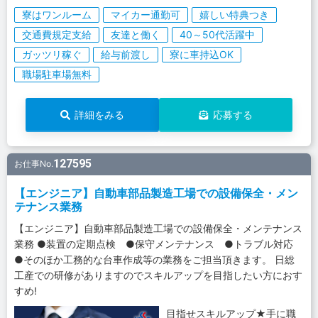
寮はワンルーム
マイカー通勤可
嬉しい特典つき
交通費規定支給
友達と働く
40～50代活躍中
ガッツリ稼ぐ
給与前渡し
寮に車持込OK
職場駐車場無料
詳細をみる
応募する
127595
お仕事No.
【エンジニア】自動車部品製造工場での設備保全・メン
テナンス業務
【エンジニア】自動車部品製造工場での設備保全・メンテナンス
業務 ●装置の定期点検 ●保守メンテナンス ●トラブル対応
●そのほか工務的な台車作成等の業務をご担当頂きます。 日総
工産での研修がありますのでスキルアップを目指したい方におす
すめ!
目指せスキルアップ★手に職