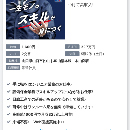
つけて高収入!
1,600円
32.7万円
時給
月収例
2交替
5勤2休（土日）
シフト
休日
山口県山口市佐山｜JR山陽本線 本由良駅
勤務地
派遣社員
雇用形態
手に職を!エンジニア業務のお仕事♪
設備保全業務でスキルアップにつながるお仕事!
日総工産での研修があるので安心して就業♪
研修中はワンルーム寮を無料で準備しています♪
高時給1600円で月収32万以上可能!
来場不要♪ Web面接実施中♪♪