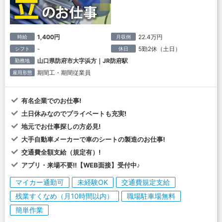
1,400円
22.4万円
時給
月収例
-
5勤2休（土日）
シフト
休日
山口県防府市大字浜方｜JR防府駅
勤務地
期間工・期間従業員
雇用形態
有名企業でのお仕事!
土日休みなのでプライベートも充実!
地元でお仕事探しの方必見!
大手自動車メーカーで車のシートの製造のお仕事!
交通費全額支給（規定有）!
アプリ・来場不要!!【WEB面接】受付中♪
マイカー通勤可
未経験OK
交通費規定支給
残業すくなめ（月10時間以内）
職場駐車場無料
簡単作業