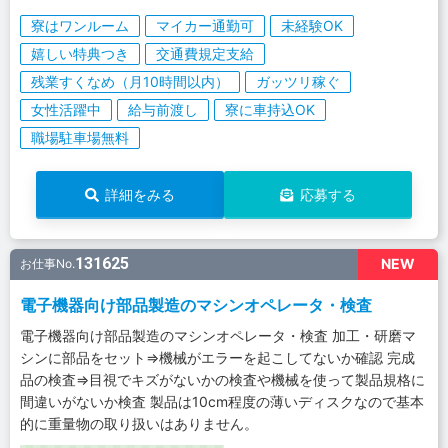
寮はワンルーム
マイカー通勤可
未経験OK
嬉しい特典つき
交通費規定支給
残業すくなめ（月10時間以内）
ガッツリ稼ぐ
女性活躍中
給与前渡し
寮に車持込OK
職場駐車場無料
詳細をみる
応募する
131625
NEW
お仕事No.
電子機器向け部品製造のマシンオペレータ・検査
電子機器向け部品製造のマシンオペレータ・検査 加工・研磨マ
シンに部品をセット⇒機械がエラーを起こしてないか確認 完成
品の検査⇒目視でキズがないかの検査や機械を使って製品規格に
間違いがないか検査 製品は10cm程度の薄いディスクなので基本
的に重量物の取り扱いはありません。