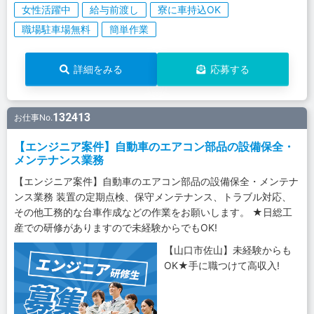
女性活躍中
給与前渡し
寮に車持込OK
職場駐車場無料
簡単作業
詳細をみる
応募する
132413
お仕事No.
【エンジニア案件】自動車のエアコン部品の設備保全・
メンテナンス業務
【エンジニア案件】自動車のエアコン部品の設備保全・メンテナ
ンス業務 装置の定期点検、保守メンテナンス、トラブル対応、
その他工務的な台車作成などの作業をお願いします。 ★日総工
産での研修がありますので未経験からでもOK!
【山口市佐山】未経験からも
OK★手に職つけて高収入!