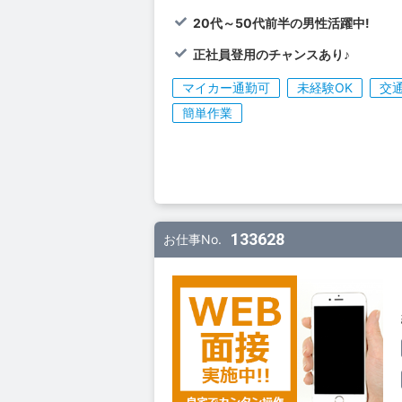
20代～50代前半の男性活躍中!
正社員登用のチャンスあり♪
マイカー通勤可
未経験OK
交
簡単作業
133628
お仕事No.