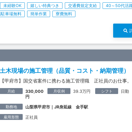
未経験OK
嬉しい特典つき
交通費規定支給
40～50代活
場駐車場無料
簡単作業
寮費無料
土木現場の施工管理（品質・コスト・納期管理）
【甲府市】国交省案件に携わる施工管理職 正社員のお仕事。
月給
月収例
シフト
330,000
39.3万円
日勤
円
勤務地
山梨県甲府市｜JR身延線 金手駅
雇用形態
正社員