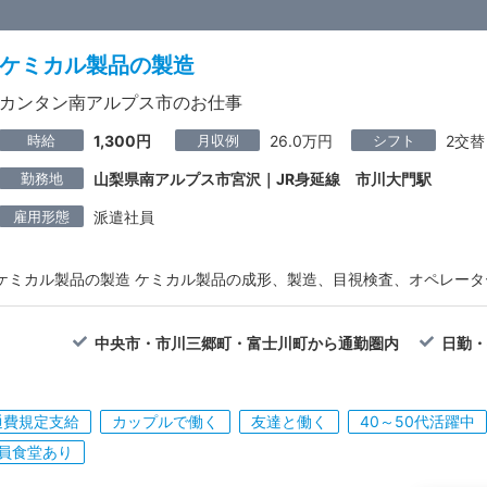
ケミカル製品の製造
カンタン南アルプス市のお仕事
時給
月収例
シフト
1,300円
26.0万円
2交替
勤務地
山梨県南アルプス市宮沢｜JR身延線 市川大門駅
雇用形態
派遣社員
ケミカル製品の製造 ケミカル製品の成形、製造、目視検査、オペレータ
中央市・市川三郷町・富士川町から通勤圏内
日勤・
通費規定支給
カップルで働く
友達と働く
40～50代活躍中
員食堂あり