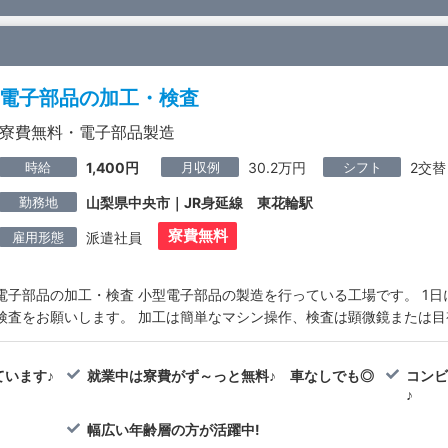
電子部品の加工・検査
寮費無料・電子部品製造
時給
月収例
シフト
1,400円
30.2万円
2交替
勤務地
山梨県中央市｜JR身延線 東花輪駅
寮費無料
雇用形態
派遣社員
電子部品の加工・検査 小型電子部品の製造を行っている工場です。 1日
検査をお願いします。 加工は簡単なマシン操作、検査は顕微鏡または目
います♪
就業中は寮費がず～っと無料♪ 車なしでも◎
コン
♪
幅広い年齢層の方が活躍中!