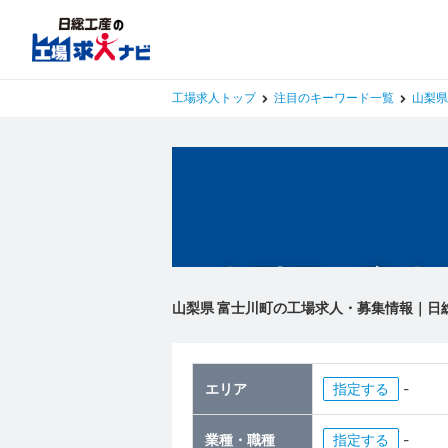
工場求人トップ
注目のキーワード一覧
山梨県
山梨県 富士
山梨県 富士川町の工場求人・募集情報｜日
エリア
指定
-
業種・職種
指定
-