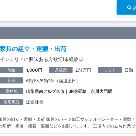
家具の組立・運搬・出荷
インテリアに興味ある方歓迎!未経験◎
時給
月収例
シフト
1,300円
27.1万円
日勤
休日
6勤1休/5勤2休（隔週土日）
勤務地
山梨県南アルプス市｜JR身延線 市川大門駅
雇用形態
派遣社員
家具の組立・運搬・出荷 家具のパーツ加工マシンオペレーター・電動ド
の切断・塗装・接着・運搬などをお願いします。 工場内での立ち作業で