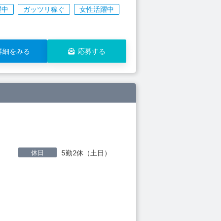
躍中
ガッツリ稼ぐ
女性活躍中
詳細をみる
応募する
休日
5勤2休（土日）