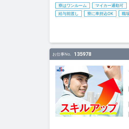
寮はワンルーム
マイカー通勤可
給与前渡し
寮に車持込OK
職
135978
お仕事No.