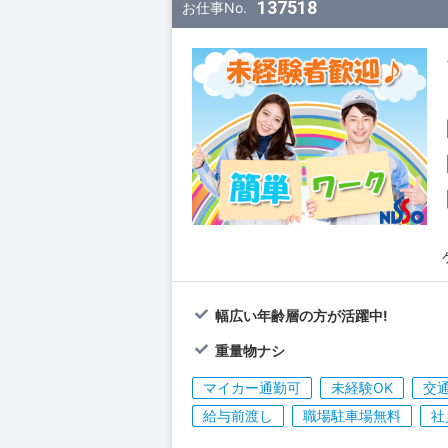
137518
お仕事No.
幅広い年齢層の方が活躍中!
重量物ナシ
マイカー通勤可
未経験OK
交
給与前渡し
職場駐車場無料
社