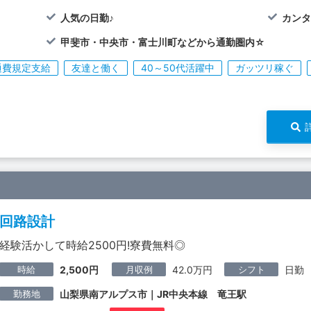
人気の日勤♪
カンタ
甲斐市・中央市・富士川町などから通勤圏内☆
通費規定支給
友達と働く
40～50代活躍中
ガッツリ稼ぐ
回路設計
経験活かして時給2500円!寮費無料◎
時給
月収例
シフト
2,500円
42.0万円
日勤
勤務地
山梨県南アルプス市｜JR中央本線 竜王駅