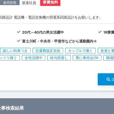
寮費無料
雇用形態
派遣社員
回路設計 電話機・電話交換機の弱電系回路設計をお願いします。
20代～40代の男女活躍中
1R寮
富士川町・中央市・甲斐市などから通勤圏内☆
嬉しい特典つき
交通費規定支給
カップルで働く
友達と
ッツリ稼ぐ
女性活躍中
給与前渡し
寮に車持込OK
職場
仕事検索結果