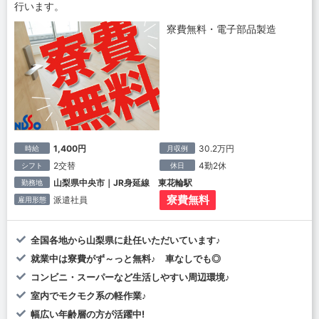
行います。
寮費無料・電子部品製造
1,400円
30.2万円
時給
月収例
2交替
4勤2休
シフト
休日
山梨県中央市｜JR身延線 東花輪駅
勤務地
寮費無料
派遣社員
雇用形態
全国各地から山梨県に赴任いただいています♪
就業中は寮費がず～っと無料♪ 車なしでも◎
コンビニ・スーパーなど生活しやすい周辺環境♪
室内でモクモク系の軽作業♪
幅広い年齢層の方が活躍中!