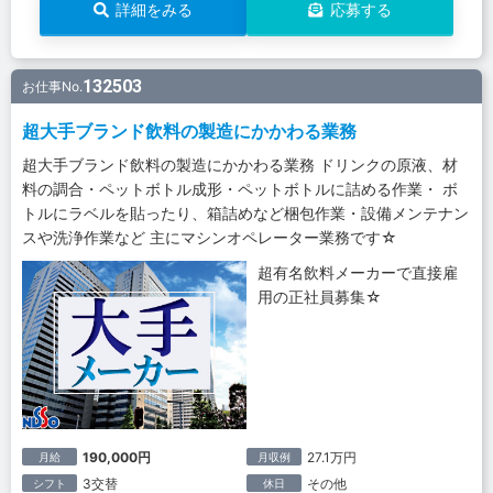
詳細をみる
応募する
132503
お仕事No.
超大手ブランド飲料の製造にかかわる業務
超大手ブランド飲料の製造にかかわる業務 ドリンクの原液、材
料の調合・ペットボトル成形・ペットボトルに詰める作業・ ボ
トルにラベルを貼ったり、箱詰めなど梱包作業・設備メンテナン
スや洗浄作業など 主にマシンオペレーター業務です☆
超有名飲料メーカーで直接雇
用の正社員募集☆
190,000円
27.1万円
月給
月収例
3交替
その他
シフト
休日