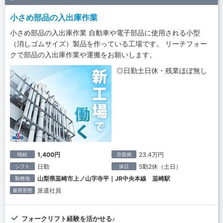
小さめ部品の入出庫作業
小さめ部品の入出庫作業 自動車や電子部品に使用される小型
（消しゴムサイズ）製品を作っている工場です。 リーチフォー
クで部品の入出庫作業や運搬をお願いします。
◎日勤土日休・残業ほぼ無し
1,400円
23.4万円
時給
月収例
日勤
5勤2休（土日）
シフト
休日
山梨県韮崎市上ノ山字寺平｜JR中央本線 韮崎駅
勤務地
派遣社員
雇用形態
フォークリフト経験を活かせる♪