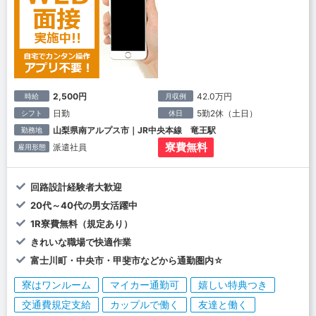
2,500円
42.0万円
時給
月収例
日勤
5勤2休（土日）
シフト
休日
山梨県南アルプス市｜JR中央本線 竜王駅
勤務地
寮費無料
派遣社員
雇用形態
回路設計経験者大歓迎
20代～40代の男女活躍中
1R寮費無料（規定あり）
きれいな職場で快適作業
富士川町・中央市・甲斐市などから通勤圏内☆
寮はワンルーム
マイカー通勤可
嬉しい特典つき
交通費規定支給
カップルで働く
友達と働く