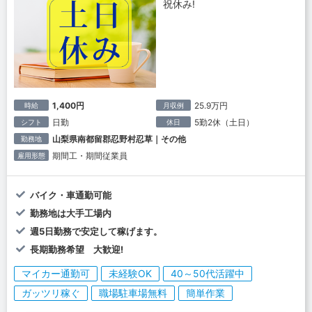
祝休み!
1,400円
25.9万円
時給
月収例
日勤
5勤2休（土日）
シフト
休日
山梨県南都留郡忍野村忍草｜その他
勤務地
期間工・期間従業員
雇用形態
バイク・車通勤可能
勤務地は大手工場内
週5日勤務で安定して稼げます。
長期勤務希望 大歓迎!
マイカー通勤可
未経験OK
40～50代活躍中
ガッツリ稼ぐ
職場駐車場無料
簡単作業