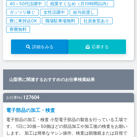
40～50代活躍中
残業すくなめ（月10時間以内）
ガッツリ稼ぐ
女性活躍中
給与前渡し
寮に車持込OK
職場駐車場無料
社員食堂あり
寮費無料
詳細をみる
応募する
山梨県に関連するおすすめのお仕事検索結果
127604
お仕事No.
電子部品の加工・検査
電子部品の加工・検査 小型電子部品の製造を行っている工場で
す。 1日に30個～50個ほどの部品加工や加工後の検査をお願い
します。 加工は簡単なマシン操作、検査は顕微鏡または目視で