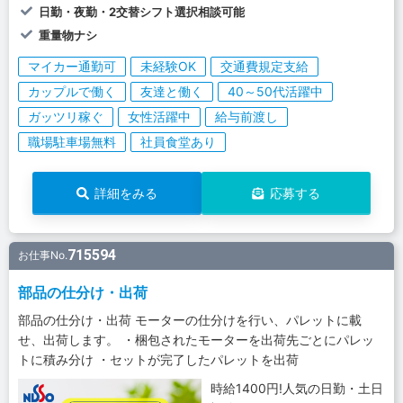
日勤・夜勤・2交替シフト選択相談可能
重量物ナシ
マイカー通勤可
未経験OK
交通費規定支給
カップルで働く
友達と働く
40～50代活躍中
ガッツリ稼ぐ
女性活躍中
給与前渡し
職場駐車場無料
社員食堂あり
詳細をみる
応募する
715594
お仕事No.
部品の仕分け・出荷
部品の仕分け・出荷 モーターの仕分けを行い、パレットに載
せ、出荷します。 ・梱包されたモーターを出荷先ごとにパレッ
トに積み分け ・セットが完了したパレットを出荷
時給1400円!人気の日勤・土日