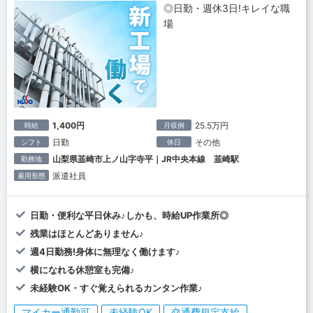
◎日勤・週休3日!キレイな職
場
1,400円
25.5万円
時給
月収例
日勤
その他
シフト
休日
山梨県韮崎市上ノ山字寺平｜JR中央本線 韮崎駅
勤務地
派遣社員
雇用形態
日勤・便利な平日休み♪しかも、時給UP作業所◎
残業はほとんどありません♪
週4日勤務!身体に無理なく働けます♪
横になれる休憩室も完備♪
未経験OK・すぐ覚えられるカンタン作業♪
マイカー通勤可
未経験OK
交通費規定支給