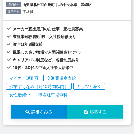
山梨県北杜市白州町｜JR中央本線 韮崎駅
勤務地
正社員
雇用形態
メーカー直接雇用のお仕事 正社員募集
業種未経験者歓迎! 入社後研修あり
賞与は年3回支給
風通しの良い職場で人間関係良好です♪
キャリアパス制度など、各種制度あり
10代～30代の中途入社者大活躍中!
マイカー通勤可
交通費規定支給
残業すくなめ（月10時間以内）
ガッツリ稼ぐ
女性活躍中
職場駐車場無料
詳細をみる
応募する