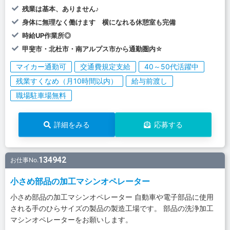
残業は基本、ありません♪
身体に無理なく働けます 横になれる休憩室も完備
時給UP作業所◎
甲斐市・北杜市・南アルプス市から通勤圏内☆
マイカー通勤可
交通費規定支給
40～50代活躍中
残業すくなめ（月10時間以内）
給与前渡し
職場駐車場無料
詳細をみる
応募する
134942
お仕事No.
小さめ部品の加工マシンオペレーター
小さめ部品の加工マシンオペレーター 自動車や電子部品に使用
される手のひらサイズの製品の製造工場です。 部品の洗浄加工
マシンオペレーターをお願いします。