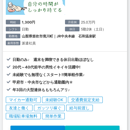
1,300円
25.0万円
時給
月収例
日勤
5勤2休（土日）
シフト
休日
山梨県笛吹市境川町｜JR中央本線 石和温泉駅
勤務地
派遣社員
雇用形態
日勤のみ♪ 週末を満喫できる休日出勤ほぼなし
20代～40代前半の男性イキイキ活躍中!
未経験でも無理なくスタート!!簡単軽作業♪
甲府市・中央市などから通勤圏内☆
年3回の大型連休ももちろんアリ♪
マイカー通勤可
未経験OK
交通費規定支給
友達と働く
ガッツリ稼ぐ
給与前渡し
職場駐車場無料
簡単作業