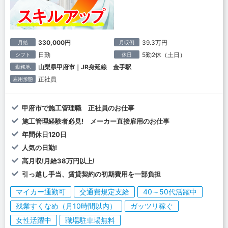
330,000円
39.3万円
月給
月収例
日勤
5勤2休（土日）
シフト
休日
山梨県甲府市｜JR身延線 金手駅
勤務地
正社員
雇用形態
甲府市で施工管理職 正社員のお仕事
施工管理経験者必見! メーカー直接雇用のお仕事
年間休日120日
人気の日勤!
高月収!月給38万円以上!
引っ越し手当、賃貸契約の初期費用を一部負担
マイカー通勤可
交通費規定支給
40～50代活躍中
残業すくなめ（月10時間以内）
ガッツリ稼ぐ
女性活躍中
職場駐車場無料