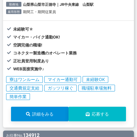
山梨県山梨市正徳寺｜JR中央東線 山梨駅
勤務地
期間工・期間従業員
雇用形態
未経験可☆
マイカー・バイク通勤OK!
空調完備の職場!
コネクター製造機のオペレート業務
正社員登用制度あり
WEB面接実施中♪
寮はワンルーム
マイカー通勤可
未経験OK
交通費規定支給
ガッツリ稼ぐ
職場駐車場無料
簡単作業
詳細をみる
応募する
134912
お仕事No.