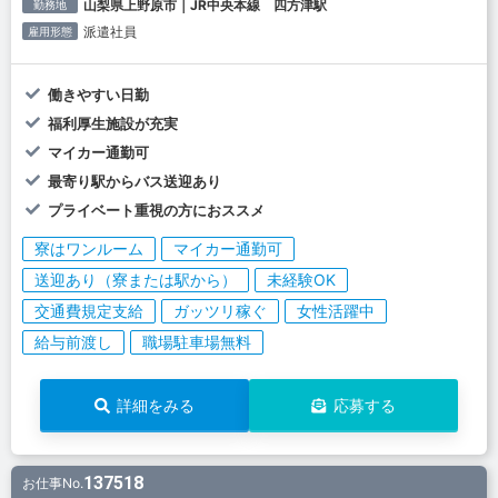
山梨県上野原市｜JR中央本線 四方津駅
勤務地
派遣社員
雇用形態
働きやすい日勤
福利厚生施設が充実
マイカー通勤可
最寄り駅からバス送迎あり
プライベート重視の方におススメ
寮はワンルーム
マイカー通勤可
送迎あり（寮または駅から）
未経験OK
交通費規定支給
ガッツリ稼ぐ
女性活躍中
給与前渡し
職場駐車場無料
詳細をみる
応募する
137518
お仕事No.