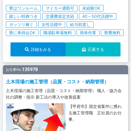
寮はワンルーム
マイカー通勤可
未経験OK
嬉しい特典つき
交通費規定支給
40～50代活躍中
ガッツリ稼ぐ
女性活躍中
給与前渡し
寮に車持込OK
職場駐車場無料
簡単作業
寮費無料
詳細をみる
応募する
135978
お仕事No.
土木現場の施工管理（品質・コスト・納期管理）
土木現場の施工管理（品質・コスト・納期管理） 職人・協力会
社の調整・指示 新工法の導入や改善提案
【甲府市】国交省案件に携わ
る施工管理職 正社員のお仕
事。