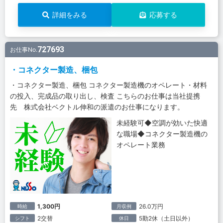
詳細をみる
応募する
727693
お仕事No.
・コネクター製造、梱包
・コネクター製造、梱包 コネクター製造機のオペレート・材料
の投入、完成品の取り出し、検査 こちらのお仕事は当社提携
先 株式会社ベクトル伸和の派遣のお仕事になります。
未経験可◆空調が効いた快適
な職場◆コネクター製造機の
オペレート業務
1,300円
26.0万円
時給
月収例
2交替
5勤2休（土日以外）
シフト
休日