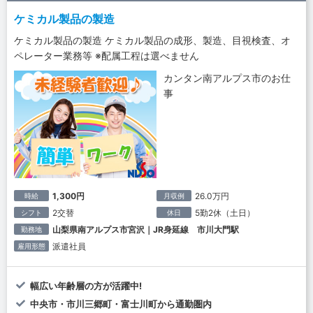
ケミカル製品の製造
ケミカル製品の製造 ケミカル製品の成形、製造、目視検査、オ
ペレーター業務等 ※配属工程は選べません
カンタン南アルプス市のお仕
事
1,300円
26.0万円
時給
月収例
2交替
5勤2休（土日）
シフト
休日
山梨県南アルプス市宮沢｜JR身延線 市川大門駅
勤務地
派遣社員
雇用形態
幅広い年齢層の方が活躍中!
中央市・市川三郷町・富士川町から通勤圏内