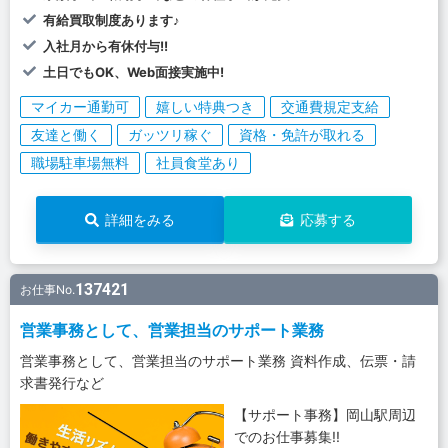
有給買取制度あります♪
入社月から有休付与!!
土日でもOK、Web面接実施中!
マイカー通勤可
嬉しい特典つき
交通費規定支給
友達と働く
ガッツリ稼ぐ
資格・免許が取れる
職場駐車場無料
社員食堂あり
詳細をみる
応募する
137421
お仕事No.
営業事務として、営業担当のサポート業務
営業事務として、営業担当のサポート業務 資料作成、伝票・請
求書発行など
【サポート事務】岡山駅周辺
でのお仕事募集!!