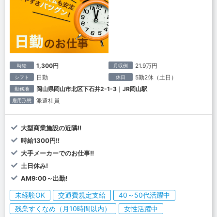
1,300円
21.9万円
時給
月収例
日勤
5勤2休（土日）
シフト
休日
岡山県岡山市北区下石井2-1-3｜JR岡山駅
勤務地
派遣社員
雇用形態
大型商業施設の近隣!!
時給1300円!!
大手メーカーでのお仕事!!
土日休み!
AM9:00～出勤!
未経験OK
交通費規定支給
40～50代活躍中
残業すくなめ（月10時間以内）
女性活躍中