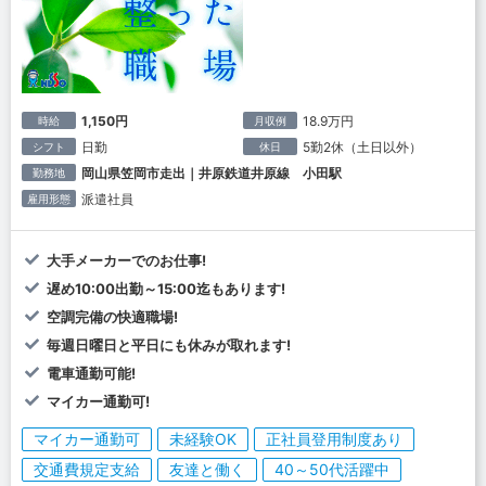
1,150円
18.9万円
時給
月収例
日勤
5勤2休（土日以外）
シフト
休日
岡山県笠岡市走出｜井原鉄道井原線 小田駅
勤務地
派遣社員
雇用形態
大手メーカーでのお仕事!
遅め10:00出勤～15:00迄もあります!
空調完備の快適職場!
毎週日曜日と平日にも休みが取れます!
電車通勤可能!
マイカー通勤可!
マイカー通勤可
未経験OK
正社員登用制度あり
交通費規定支給
友達と働く
40～50代活躍中