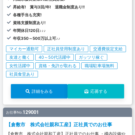
昇給有! 賞与3回/年! 退職金制度あり!!
各種手当も充実!
資格支援制度あり!
年間休日120日♪♪♪
年収350～500万以上可♪♪
マイカー通勤可
正社員登用制度あり
交通費規定支給
友達と働く
40～50代活躍中
ガッツリ稼ぐ
女性活躍中
資格・免許が取れる
職場駐車場無料
社員食堂あり
詳細をみる
応募する
129001
お仕事No.
【倉敷市 株式会社親和工産】正社員でのお仕事
【倉敷市 株式会社親和工産】正社員でのお仕事 ・構内設備や