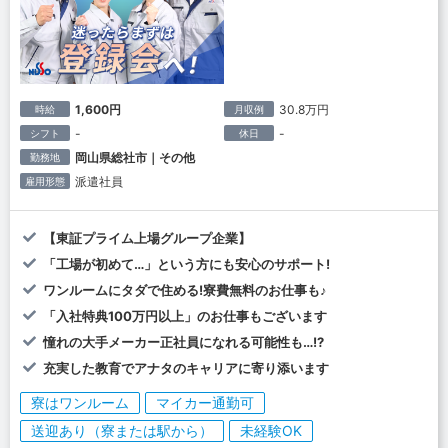
1,600円
30.8万円
時給
月収例
-
-
シフト
休日
岡山県総社市｜その他
勤務地
派遣社員
雇用形態
【東証プライム上場グループ企業】
「工場が初めて…」という方にも安心のサポート!
ワンルームにタダで住める!寮費無料のお仕事も♪
「入社特典100万円以上」のお仕事もございます
憧れの大手メーカー正社員になれる可能性も…!?
充実した教育でアナタのキャリアに寄り添います
寮はワンルーム
マイカー通勤可
送迎あり（寮または駅から）
未経験OK