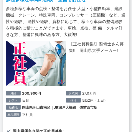
多種多様な車両の点検・整備をお任せ 大型・小型自動車、建設
機械、クレーン、特殊車両、コンプレッサー（圧縮機）など、適
性や経験、 適性や経験、資格に応じて、様々な車両の整備経験
を積極的に積むことができます。車検、点検、整 備 クルマ好
きな方、整備に興味のある方、大歓迎!
【正社員募集!】整備士さん募
集!! 岡山県大手メーカー!
200,900円
27.0万円
月給
月収例
日勤
5勤2休（土日）
シフト
休日
岡山県岡山市南区｜JR瀬戸大橋線 備前西市駅
勤務地
正社員
雇用形態
岡山県優良企業の正社員募集!