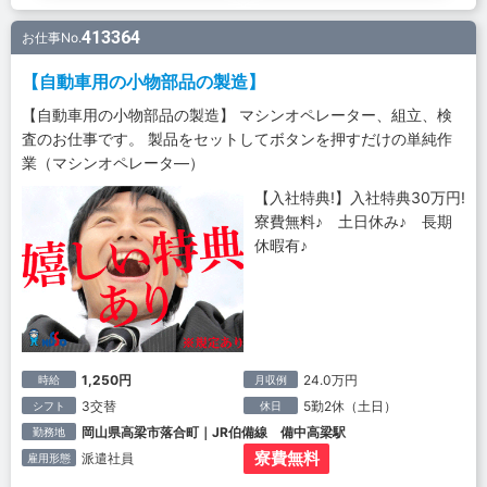
413364
お仕事No.
【自動車用の小物部品の製造】
【自動車用の小物部品の製造】 マシンオペレーター、組立、検
査のお仕事です。 製品をセットしてボタンを押すだけの単純作
業（マシンオペレータ―）
【入社特典!】入社特典30万円!
寮費無料♪ 土日休み♪ 長期
休暇有♪
1,250円
24.0万円
時給
月収例
3交替
5勤2休（土日）
シフト
休日
岡山県高梁市落合町｜JR伯備線 備中高梁駅
勤務地
寮費無料
派遣社員
雇用形態