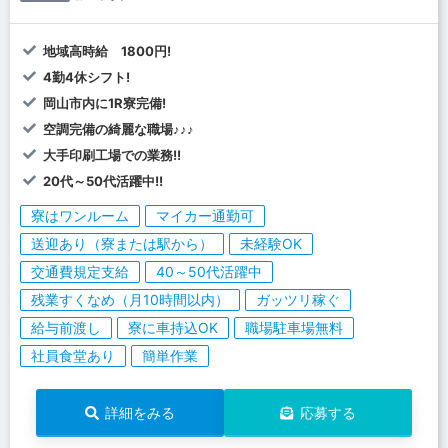
地域高時給 1800円!
4勤4休シフト!
岡山市内に1R寮完備!
空調完備の綺麗な職場♪♪♪
大手印刷工場での業務!!
20代～50代活躍中!!
寮はワンルーム
マイカー通勤可
送迎あり（寮または駅から）
未経験OK
交通費規定支給
40～50代活躍中
残業すくなめ（月10時間以内）
ガッツリ稼ぐ
給与前渡し
寮に車持込OK
職場駐車場無料
社員食堂あり
簡単作業
詳細をみる
応募する