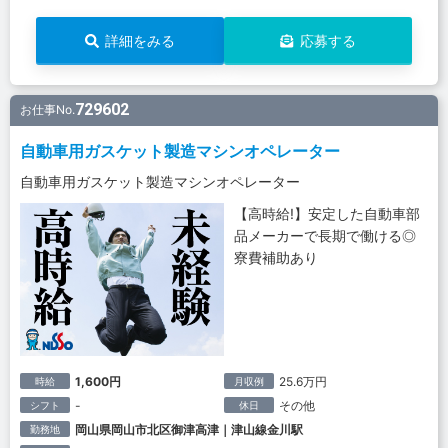
詳細をみる
応募する
729602
お仕事No.
自動車用ガスケット製造マシンオペレーター
自動車用ガスケット製造マシンオペレーター
【高時給!】安定した自動車部
品メーカーで長期で働ける◎
寮費補助あり
1,600円
25.6万円
時給
月収例
-
その他
シフト
休日
岡山県岡山市北区御津高津｜津山線金川駅
勤務地