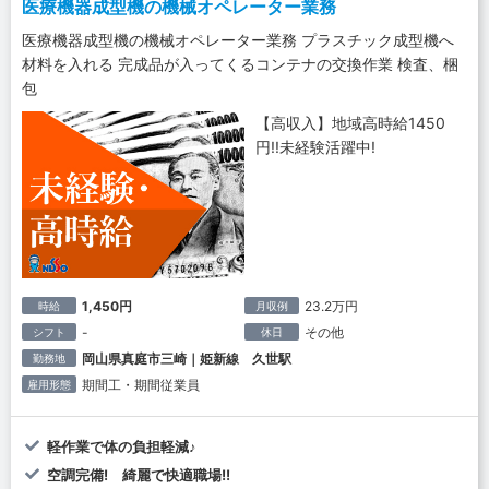
医療機器成型機の機械オペレーター業務
医療機器成型機の機械オペレーター業務 プラスチック成型機へ
材料を入れる 完成品が入ってくるコンテナの交換作業 検査、梱
包
【高収入】地域高時給1450
円!!未経験活躍中!
1,450円
23.2万円
時給
月収例
-
その他
シフト
休日
岡山県真庭市三崎｜姫新線 久世駅
勤務地
期間工・期間従業員
雇用形態
軽作業で体の負担軽減♪
空調完備! 綺麗で快適職場!!