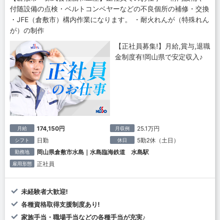
付随設備の点検・ベルトコンベヤーなどの不良個所の補修・交換
・JFE（倉敷市）構内作業になります。 ・耐火れんが（特殊れん
が）の制作
【正社員募集!】月給,賞与,退職
金制度有!岡山県で安定収入♪
174,150円
25.1万円
月給
月収例
日勤
5勤2休（土日）
シフト
休日
岡山県倉敷市水島｜水島臨海鉄道 水島駅
勤務地
正社員
雇用形態
未経験者大歓迎!
各種資格取得支援制度あり!
家族手当・職場手当などの各種手当が充実♪