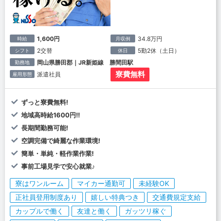
1,600円
34.8万円
時給
月収例
2交替
5勤2休（土日）
シフト
休日
岡山県勝田郡｜JR新姫線 勝間田駅
勤務地
寮費無料
派遣社員
雇用形態
ずっと寮費無料!
地域高時給1600円!!
長期間勤務可能!
空調完備で綺麗な作業環境!
簡単・単純・軽作業作業!
事前工場見学で安心就業♪
寮はワンルーム
マイカー通勤可
未経験OK
正社員登用制度あり
嬉しい特典つき
交通費規定支給
カップルで働く
友達と働く
ガッツリ稼ぐ