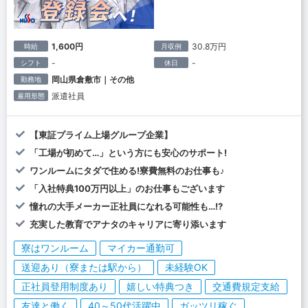
1,600円
30.8万円
時給
月収例
-
-
シフト
休日
岡山県倉敷市｜その他
勤務地
派遣社員
雇用形態
【東証プライム上場グループ企業】
「工場が初めて…」という方にも安心のサポート!
ワンルームにタダで住める!寮費無料のお仕事も♪
「入社特典100万円以上」のお仕事もございます
憧れの大手メーカー正社員になれる可能性も…!?
充実した教育でアナタのキャリアに寄り添います
寮はワンルーム
マイカー通勤可
送迎あり（寮または駅から）
未経験OK
正社員登用制度あり
嬉しい特典つき
交通費規定支給
友達と働く
40～50代活躍中
ガッツリ稼ぐ