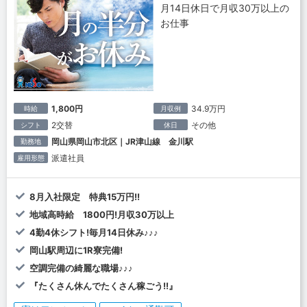
月14日休日で月収30万以上の
お仕事
1,800円
34.9万円
時給
月収例
2交替
その他
シフト
休日
岡山県岡山市北区｜JR津山線 金川駅
勤務地
派遣社員
雇用形態
8月入社限定 特典15万円!!
地域高時給 1800円!月収30万以上
4勤4休シフト!毎月14日休み♪♪♪
岡山駅周辺に1R寮完備!
空調完備の綺麗な職場♪♪♪
『たくさん休んでたくさん稼ごう!!』