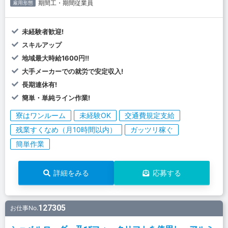
期間工・期間従業員
雇用形態
未経験者歓迎!
スキルアップ
地域最大時給1600円!!
大手メーカーでの就労で安定収入!
長期連休有!
簡単・単純ライン作業!
寮はワンルーム
未経験OK
交通費規定支給
残業すくなめ（月10時間以内）
ガッツリ稼ぐ
簡単作業
詳細をみる
応募する
127305
お仕事No.