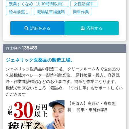
残業すくなめ（月10時間以内）
女性活躍中
給与前渡し
職場駐車場無料
簡単作業
詳細をみる
応募する
135483
お仕事No.
ジェネリック医薬品の製造工場。
ジェネリック医薬品の製造工場。 クリーンルーム内で医薬品の
包装機械オペレーター製造補助業務。 原料検量・投入、容器洗
浄・作業進捗確認などのお仕事です。簡単な作業になります。
機械で出来ないところ（箱詰め、ゴミ出し等）もサポートしてい
ただきます
【高収入】高時給・寮費無
料! 簡単・単純作業!!