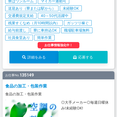
寮はワンルーム
マイカー通勤可
送迎あり（寮または駅から）
未経験OK
交通費規定支給
40～50代活躍中
残業すくなめ（月10時間以内）
ガッツリ稼ぐ
給与前渡し
寮に車持込OK
職場駐車場無料
社員食堂あり
簡単作業
お仕事情報強化中！
詳細をみる
応募する
135149
お仕事No.
食品の加工・包装作業
食品の加工・包装作業
◎大手メーカー◎毎週日曜休
み!未経験OK!