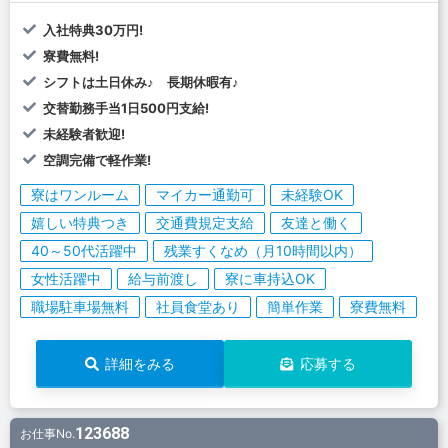
入社特典30万円!
寮費無料!
シフトは土日休み♪ 長期休暇有♪
交替勤務手当1日500円支給!
未経験者歓迎!
空調完備で軽作業!
寮はワンルーム
マイカー通勤可
未経験OK
嬉しい特典つき
交通費規定支給
友達と働く
40～50代活躍中
残業すくなめ（月10時間以内）
女性活躍中
給与前渡し
寮に車持込OK
職場駐車場無料
社員食堂あり
簡単作業
寮費無料
詳細をみる
応募する
123688
お仕事No.