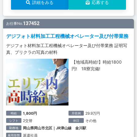
詳細をみる
応募する
137452
お仕事No.
デジフォト材料加工工程機械オペレーター及び付帯業務
デジフォト材料加工工程機械オペレーター及び付帯業務 証明写
真、プリクラの写真の材料
【地域高時給!】時給1800
円! 1R寮完備!
1,800円
29.9万円
時給
月収例
2交替
その他
シフト
休日
岡山県岡山市北区｜JR津山線 金川駅
勤務地
派遣社員
雇用形態