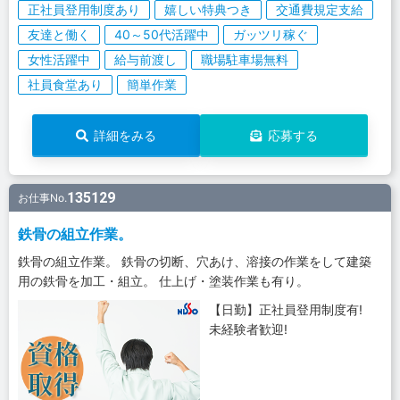
正社員登用制度あり
嬉しい特典つき
交通費規定支給
友達と働く
40～50代活躍中
ガッツリ稼ぐ
女性活躍中
給与前渡し
職場駐車場無料
社員食堂あり
簡単作業
詳細をみる
応募する
135129
お仕事No.
鉄骨の組立作業。
鉄骨の組立作業。 鉄骨の切断、穴あけ、溶接の作業をして建築
用の鉄骨を加工・組立。 仕上げ・塗装作業も有り。
【日勤】正社員登用制度有!
未経験者歓迎!