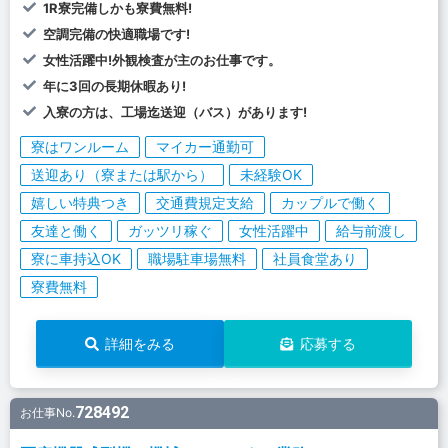
1R寮完備しかも寮費無料!
空調完備の快適職場です!
女性活躍中!外観検査が主のお仕事です。
年に3回の長期休暇あり!
入寮の方は、工場迄送迎（バス）があります!
寮はワンルーム
マイカー通勤可
送迎あり（寮または駅から）
未経験OK
嬉しい特典つき
交通費規定支給
カップルで働く
友達と働く
ガッツリ稼ぐ
女性活躍中
給与前渡し
寮に車持込OK
職場駐車場無料
社員食堂あり
寮費無料
詳細をみる
応募する
728492
お仕事No.