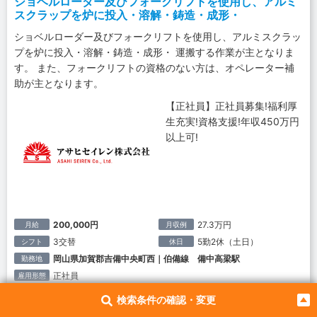
ショベルローダー及びフォークリフトを使用し、アルミ
スクラップを炉に投入・溶解・鋳造・成形・
ショベルローダー及びフォークリフトを使用し、アルミスクラッ
プを炉に投入・溶解・鋳造・成形・ 運搬する作業が主となりま
す。 また、フォークリフトの資格のない方は、オペレーター補
助が主となります。
【正社員】正社員募集!福利厚
生充実!資格支援!年収450万円
以上可!
200,000円
27.3万円
月給
月収例
3交替
5勤2休（土日）
シフト
休日
岡山県加賀郡吉備中央町西｜伯備線 備中高梁駅
勤務地
正社員
雇用形態
検索条件の確認・変更
業界トップクラス!アサヒセイレングループ企業