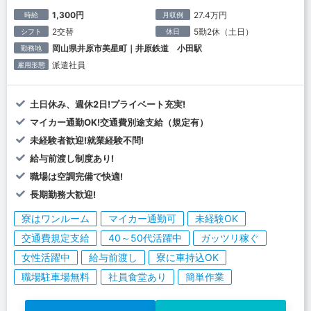
1,300円
27.4万円
時給
月収例
2交替
5勤2休（土日）
シフト
休日
岡山県井原市美星町｜井原鉄道 小田駅
勤務地
派遣社員
雇用形態
土日休み、週休2日!プライベート充実!
マイカー通勤OK!交通費別途支給（規定有）
未経験者歓迎!就業経験不問!
給与前渡し制度あり!
職場は空調完備で快適!
長期勤務大歓迎!
寮はワンルーム
マイカー通勤可
未経験OK
交通費規定支給
40～50代活躍中
ガッツリ稼ぐ
女性活躍中
給与前渡し
寮に車持込OK
職場駐車場無料
社員食堂あり
簡単作業