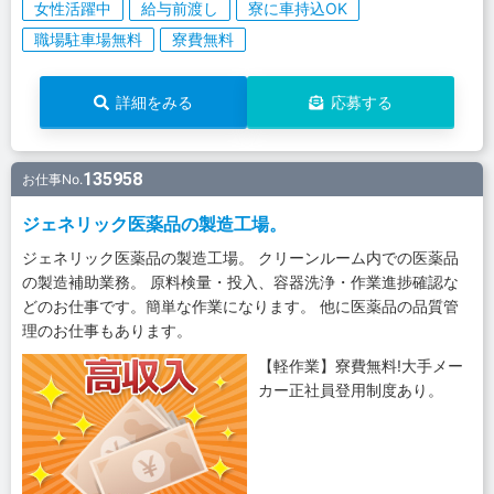
女性活躍中
給与前渡し
寮に車持込OK
職場駐車場無料
寮費無料
詳細をみる
応募する
135958
お仕事No.
ジェネリック医薬品の製造工場。
ジェネリック医薬品の製造工場。 クリーンルーム内での医薬品
の製造補助業務。 原料検量・投入、容器洗浄・作業進捗確認な
どのお仕事です。簡単な作業になります。 他に医薬品の品質管
理のお仕事もあります。
【軽作業】寮費無料!大手メー
カー正社員登用制度あり。