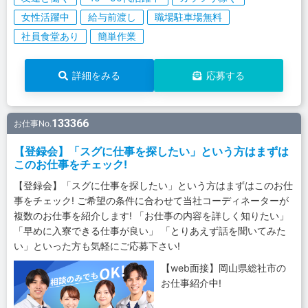
女性活躍中
給与前渡し
職場駐車場無料
社員食堂あり
簡単作業
詳細をみる
応募する
133366
お仕事No.
【登録会】「スグに仕事を探したい」という方はまずは
このお仕事をチェック!
【登録会】「スグに仕事を探したい」という方はまずはこのお仕
事をチェック! ご希望の条件に合わせて当社コーディネーターが
複数のお仕事を紹介します! 「お仕事の内容を詳しく知りたい」
「早めに入寮できる仕事が良い」 「とりあえず話を聞いてみた
い」といった方も気軽にご応募下さい!
【web面接】岡山県総社市の
お仕事紹介中!