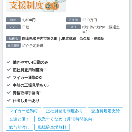
1,300円
23.0万円
時給
月収例
日勤
6勤1休/5勤2休（隔週土
シフト
休日
日）
岡山県瀬戸内市邑久町｜JR赤穂線 邑久駅・長船駅
勤務地
紹介予定派遣
雇用形態
働きやすい!日勤のみ
正社員登用制度有!!
マイカー通勤OK!
事前の工場見学あり♪
資格取得手当有!
仕出し弁当あり
マイカー通勤可
正社員登用制度あり
交通費規定支給
友達と働く
残業すくなめ（月10時間以内）
給与前渡し
職場駐車場無料