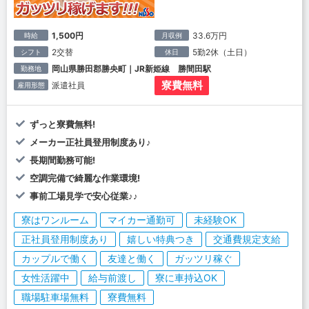
1,500円
33.6万円
時給
月収例
2交替
5勤2休（土日）
シフト
休日
岡山県勝田郡勝央町｜JR新姫線 勝間田駅
勤務地
寮費無料
派遣社員
雇用形態
ずっと寮費無料!
メーカー正社員登用制度あり♪
長期間勤務可能!
空調完備で綺麗な作業環境!
事前工場見学で安心従業♪♪
寮はワンルーム
マイカー通勤可
未経験OK
正社員登用制度あり
嬉しい特典つき
交通費規定支給
カップルで働く
友達と働く
ガッツリ稼ぐ
女性活躍中
給与前渡し
寮に車持込OK
職場駐車場無料
寮費無料