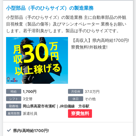
小型部品（手のひらサイズ）の製造業務
小型部品（手のひらサイズ）の製造業務 主に自動車部品の外観
目視検査（製品の傷等）及びマシンオペレーター 業務をお願い
します。若干溶剤臭がします。製品は手のひらサイズです。
【高収入】県内高時給1700円!
寮費無料!外観検査!
1,700円
37.0万円
時給
月収例
3交替
その他
シフト
休日
岡山県高梁市有漢町｜JR伯備線 方谷駅
勤務地
寮費無料
派遣社員
雇用形態
県内i高時給1700円!