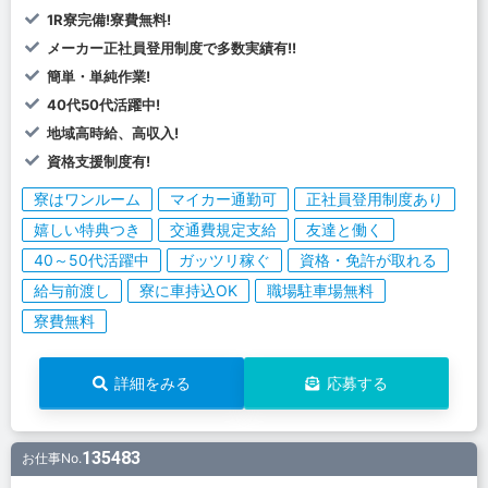
1R寮完備!寮費無料!
メーカー正社員登用制度で多数実績有!!
簡単・単純作業!
40代50代活躍中!
地域高時給、高収入!
資格支援制度有!
寮はワンルーム
マイカー通勤可
正社員登用制度あり
嬉しい特典つき
交通費規定支給
友達と働く
40～50代活躍中
ガッツリ稼ぐ
資格・免許が取れる
給与前渡し
寮に車持込OK
職場駐車場無料
寮費無料
詳細をみる
応募する
135483
お仕事No.