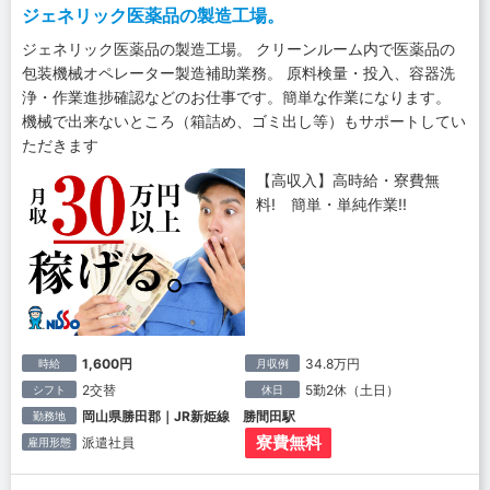
ジェネリック医薬品の製造工場。
ジェネリック医薬品の製造工場。 クリーンルーム内で医薬品の
包装機械オペレーター製造補助業務。 原料検量・投入、容器洗
浄・作業進捗確認などのお仕事です。簡単な作業になります。
機械で出来ないところ（箱詰め、ゴミ出し等）もサポートしてい
ただきます
【高収入】高時給・寮費無
料! 簡単・単純作業!!
1,600円
34.8万円
時給
月収例
2交替
5勤2休（土日）
シフト
休日
岡山県勝田郡｜JR新姫線 勝間田駅
勤務地
寮費無料
派遣社員
雇用形態