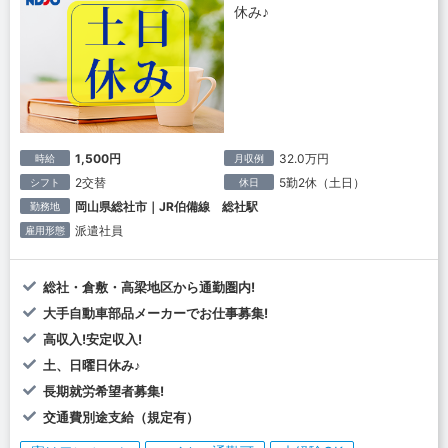
休み♪
1,500円
32.0万円
時給
月収例
2交替
5勤2休（土日）
シフト
休日
岡山県総社市｜JR伯備線 総社駅
勤務地
派遣社員
雇用形態
総社・倉敷・高梁地区から通勤圏内!
大手自動車部品メーカーでお仕事募集!
高収入!安定収入!
土、日曜日休み♪
長期就労希望者募集!
交通費別途支給（規定有）