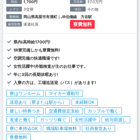
1,700円
37.0万円
時給
月収例
3交替
その他
シフト
休日
岡山県高梁市有漢町｜JR伯備線 方谷駅
勤務地
寮費無料
派遣社員
雇用形態
県内i高時給1700円!
1R寮完備しかも寮費無料!
空調完備の快適職場です!
女性活躍中!外観検査が主のお仕事です。
年に3回の長期休暇あり!
入寮の方は、工場迄送迎（バス）があります!
寮はワンルーム
マイカー通勤可
送迎あり（寮または駅から）
未経験OK
嬉しい特典つき
交通費規定支給
カップルで働く
友達と働く
ガッツリ稼ぐ
女性活躍中
給与前渡し
寮に車持込OK
職場駐車場無料
社員食堂あり
寮費無料