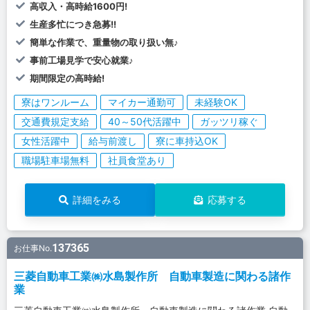
高収入・高時給1600円!
生産多忙につき急募!!
簡単な作業で、重量物の取り扱い無♪
事前工場見学で安心就業♪
期間限定の高時給!
寮はワンルーム
マイカー通勤可
未経験OK
交通費規定支給
40～50代活躍中
ガッツリ稼ぐ
女性活躍中
給与前渡し
寮に車持込OK
職場駐車場無料
社員食堂あり
詳細をみる
応募する
137365
お仕事No.
三菱自動車工業㈱水島製作所 自動車製造に関わる諸作
業