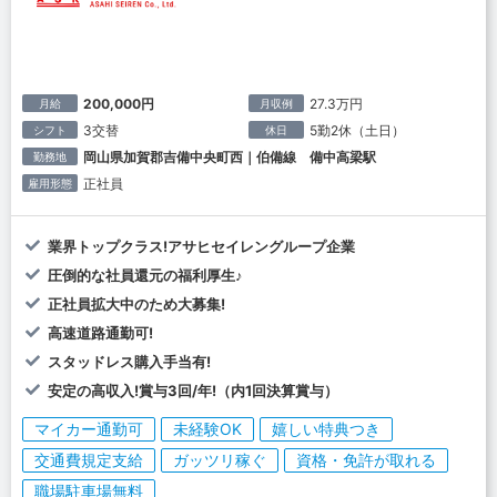
200,000円
27.3万円
月給
月収例
3交替
5勤2休（土日）
シフト
休日
岡山県加賀郡吉備中央町西｜伯備線 備中高梁駅
勤務地
正社員
雇用形態
業界トップクラス!アサヒセイレングループ企業
圧倒的な社員還元の福利厚生♪
正社員拡大中のため大募集!
高速道路通勤可!
スタッドレス購入手当有!
安定の高収入!賞与3回/年!（内1回決算賞与）
マイカー通勤可
未経験OK
嬉しい特典つき
交通費規定支給
ガッツリ稼ぐ
資格・免許が取れる
職場駐車場無料