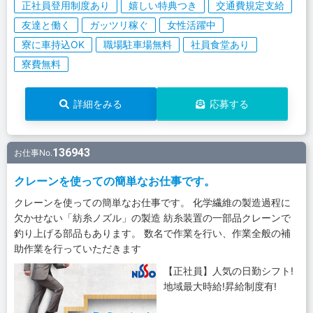
正社員登用制度あり
嬉しい特典つき
交通費規定支給
友達と働く
ガッツリ稼ぐ
女性活躍中
寮に車持込OK
職場駐車場無料
社員食堂あり
寮費無料
詳細をみる
応募する
136943
お仕事No.
クレーンを使っての簡単なお仕事です。
クレーンを使っての簡単なお仕事です。 化学繊維の製造過程に
欠かせない「紡糸ノズル」の製造 紡糸装置の一部品クレーンで
釣り上げる部品もあります。 数名で作業を行い、作業全般の補
助作業を行っていただきます
【正社員】人気の日勤シフト!
地域最大時給!昇給制度有!