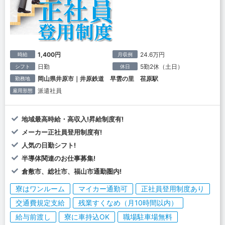
1,400円
24.6万円
時給
月収例
日勤
5勤2休（土日）
シフト
休日
岡山県井原市｜井原鉄道 早雲の里 荏原駅
勤務地
派遣社員
雇用形態
地域最高時給・高収入!昇給制度有!
メーカー正社員登用制度有!
人気の日勤シフト!
半導体関連のお仕事募集!
倉敷市、総社市、福山市通勤圏内!
寮はワンルーム
マイカー通勤可
正社員登用制度あり
交通費規定支給
残業すくなめ（月10時間以内）
給与前渡し
寮に車持込OK
職場駐車場無料