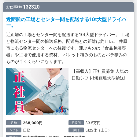
132320
お仕事No.
近距離の工場とセンター間を配送する10t大型ドライバ
ー。
近距離の工場とセンター間を配送する10t大型ドライバー。 工場
と物流センター間の輸送業務。配送先との距離は約11㎞。 井原
市にある物流センターへの往復です。運ぶものは『食品包装容
器』や工場で使用する資材。 パレット積みのものとバラ積みの
ものが半々くらいになります。
【高収入】正社員募集!人気の
日勤シフト!短距離大型輸送!
268,000円
33.5万円
月給
月収例
日勤
5勤2休（土日）
シフト
休日