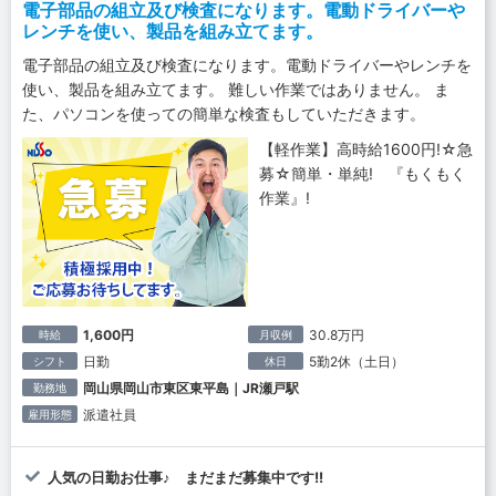
電子部品の組立及び検査になります。電動ドライバーや
レンチを使い、製品を組み立てます。
電子部品の組立及び検査になります。電動ドライバーやレンチを
使い、製品を組み立てます。 難しい作業ではありません。 ま
た、パソコンを使っての簡単な検査もしていただきます。
【軽作業】高時給1600円!☆急
募☆簡単・単純! 『もくもく
作業』!
1,600円
30.8万円
時給
月収例
日勤
5勤2休（土日）
シフト
休日
岡山県岡山市東区東平島｜JR瀬戸駅
勤務地
派遣社員
雇用形態
人気の日勤お仕事♪ まだまだ募集中です!!