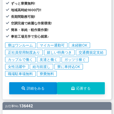
ずっと寮費無料!
地域高時給1600円!!
長期間勤務可能!
空調完備で綺麗な作業環境!
簡単・単純・軽作業作業!
事前工場見学で安心就業♪
寮はワンルーム
マイカー通勤可
未経験OK
正社員登用制度あり
嬉しい特典つき
交通費規定支給
カップルで働く
友達と働く
ガッツリ稼ぐ
女性活躍中
給与前渡し
寮に車持込OK
職場駐車場無料
寮費無料
詳細をみる
応募する
136442
お仕事No.