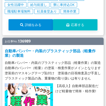
女性活躍中
給与前渡し
寮に車持込OK
職場駐車場無料
社員食堂あり
簡単作業
詳細をみる
応募する
136989
お仕事No.
自動車バンパー・内装のプラスティック部品（軽量作
業）の製造
自動車バンパー・内装のプラスティック部品（軽量作業）の製造
自動車のバンパー（軽量）の塗装・検査作業がメインとなります
塗装前のマスキングテープ貼付け 塗装後の目視検査及び手直し
プラスティック製品の為、重量物の取り扱いは有りません
【高収入】自動車部品製造だ
けど軽量物で簡単・軽作業!