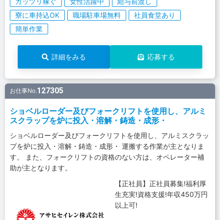
ガッツリ稼ぐ
女性活躍中
給与前渡し
寮に車持込OK
職場駐車場無料
社員食堂あり
簡単作業
詳細をみる
応募する
127305
お仕事No.
ショベルローダー及びフォークリフトを使用し、アルミ
スクラップを炉に投入・溶解・鋳造・成形・
ショベルローダー及びフォークリフトを使用し、アルミスクラッ
プを炉に投入・溶解・鋳造・成形・ 運搬する作業が主となりま
す。 また、フォークリフトの資格のない方は、オペレーター補
助が主となります。
【正社員】正社員募集!福利厚
生充実!資格支援!年収450万円
以上可!