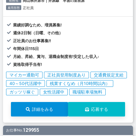
岡山県井原市｜井原線 早雲の里荏原
勤務地
正社員
雇用形態
業績好調なため、増員募集!
週休2日制（日曜、その他）
正社員のお仕事募集!!
年間休日115日
月給、昇給、賞与、退職金制度有!安定した収入♪
資格取得手当有!
マイカー通勤可
正社員登用制度あり
交通費規定支給
40～50代活躍中
残業すくなめ（月10時間以内）
ガッツリ稼ぐ
女性活躍中
職場駐車場無料
詳細をみる
応募する
129955
お仕事No.