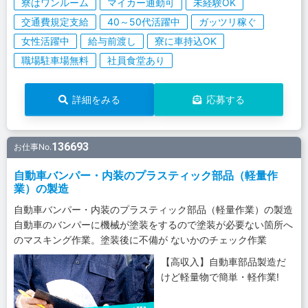
寮はワンルーム
マイカー通勤可
未経験OK
交通費規定支給
40～50代活躍中
ガッツリ稼ぐ
女性活躍中
給与前渡し
寮に車持込OK
職場駐車場無料
社員食堂あり
詳細をみる
応募する
136693
お仕事No.
自動車バンパー・内装のプラスティック部品（軽量作
業）の製造
自動車バンパー・内装のプラスティック部品（軽量作業）の製造
自動車のバンパーに機械が塗装をするので塗装が必要ない箇所へ
のマスキング作業。塗装後に不備が ないかのチェック作業
【高収入】自動車部品製造だ
けど軽量物で簡単・軽作業!