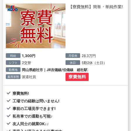
【寮費無料】簡単・単純作業!
1,300円
28.3万円
時給
月収例
2交替
5勤2休（土日）
シフト
休日
岡山県総社市｜JR吉備線/伯備線 総社駅
勤務地
寮費無料
派遣社員
雇用形態
寮費無料!
工場での経験は問いません!
事前の工場見学できます!
私有車での通勤も可能♪
友人同士の就業OK♪♪