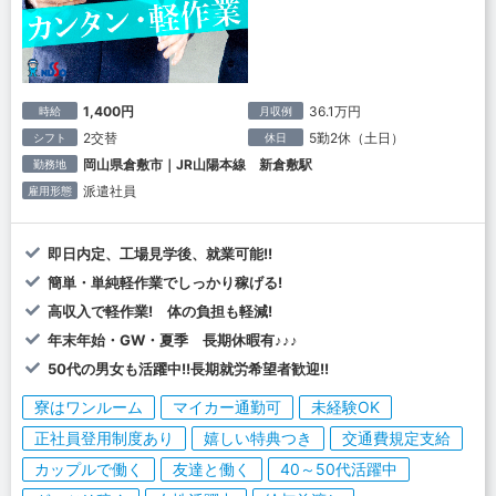
1,400円
36.1万円
時給
月収例
2交替
5勤2休（土日）
シフト
休日
岡山県倉敷市｜JR山陽本線 新倉敷駅
勤務地
派遣社員
雇用形態
即日内定、工場見学後、就業可能!!
簡単・単純軽作業でしっかり稼げる!
高収入で軽作業! 体の負担も軽減!
年末年始・GW・夏季 長期休暇有♪♪♪
50代の男女も活躍中!!長期就労希望者歓迎!!
寮はワンルーム
マイカー通勤可
未経験OK
正社員登用制度あり
嬉しい特典つき
交通費規定支給
カップルで働く
友達と働く
40～50代活躍中