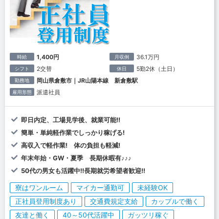
1,400円
36.1万円
時給
月収例
2交替
5勤2休（土日）
シフト
休日
岡山県倉敷市｜JR山陽本線 新倉敷駅
勤務地
派遣社員
雇用形態
即日内定、工場見学後、就業可能!!
簡単・単純軽作業でしっかり稼げる!
高収入で軽作業! 体の負担も軽減!
年末年始・GW・夏季 長期休暇有♪♪♪
50代の男女も活躍中!!長期就労希望者歓迎!!
寮はワンルーム
マイカー通勤可
未経験OK
正社員登用制度あり
交通費規定支給
カップルで働く
友達と働く
40～50代活躍中
ガッツリ稼ぐ