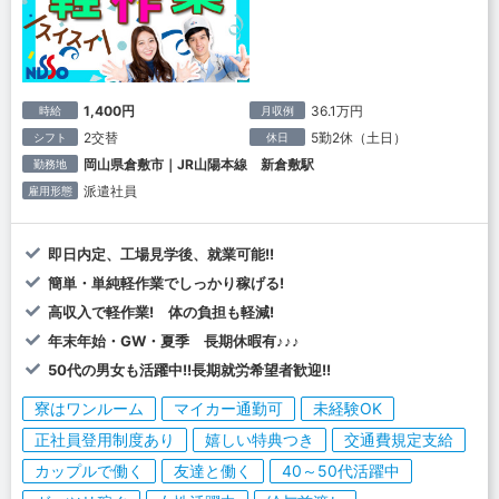
1,400円
36.1万円
時給
月収例
2交替
5勤2休（土日）
シフト
休日
岡山県倉敷市｜JR山陽本線 新倉敷駅
勤務地
派遣社員
雇用形態
即日内定、工場見学後、就業可能!!
簡単・単純軽作業でしっかり稼げる!
高収入で軽作業! 体の負担も軽減!
年末年始・GW・夏季 長期休暇有♪♪♪
50代の男女も活躍中!!長期就労希望者歓迎!!
寮はワンルーム
マイカー通勤可
未経験OK
正社員登用制度あり
嬉しい特典つき
交通費規定支給
カップルで働く
友達と働く
40～50代活躍中