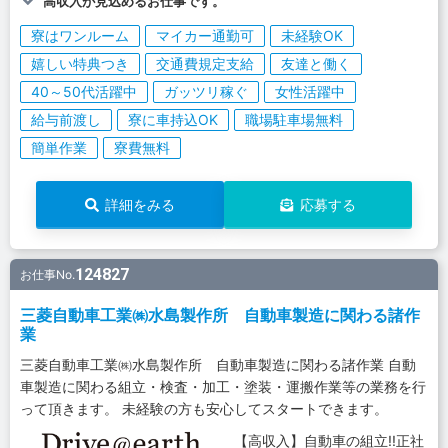
高収入が見込めるお仕事です。
寮はワンルーム
マイカー通勤可
未経験OK
嬉しい特典つき
交通費規定支給
友達と働く
40～50代活躍中
ガッツリ稼ぐ
女性活躍中
給与前渡し
寮に車持込OK
職場駐車場無料
簡単作業
寮費無料
詳細をみる
応募する
124827
お仕事No.
三菱自動車工業㈱水島製作所 自動車製造に関わる諸作
業
三菱自動車工業㈱水島製作所 自動車製造に関わる諸作業 自動
車製造に関わる組立・検査・加工・塗装・運搬作業等の業務を行
って頂きます。 未経験の方も安心してスタートできます。
【高収入】自動車の組立!!正社