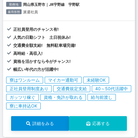
岡山県玉野市｜JR宇野線 宇野駅
勤務地
派遣社員
雇用形態
正社員登用のチャンス有!
人気の日勤シフト 土日祝休み!
交通費全額支給! 無料駐車場完備!
高時給・高収入!
資格を活かすなら今がチャンス!
幅広い年代の方が活躍中!
寮はワンルーム
マイカー通勤可
未経験OK
正社員登用制度あり
交通費規定支給
40～50代活躍中
ガッツリ稼ぐ
資格・免許が取れる
給与前渡し
寮に車持込OK
詳細をみる
応募する