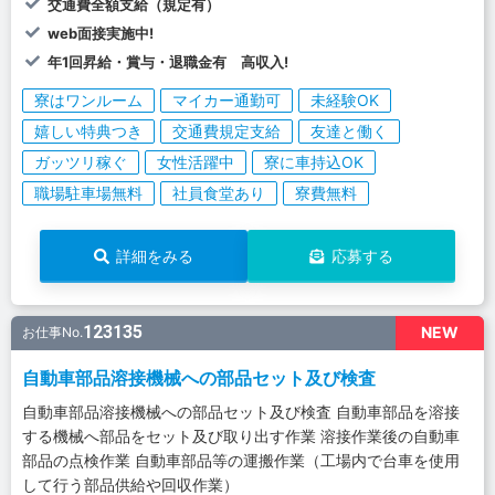
交通費全額支給（規定有）
web面接実施中!
年1回昇給・賞与・退職金有 高収入!
寮はワンルーム
マイカー通勤可
未経験OK
嬉しい特典つき
交通費規定支給
友達と働く
ガッツリ稼ぐ
女性活躍中
寮に車持込OK
職場駐車場無料
社員食堂あり
寮費無料
詳細をみる
応募する
123135
NEW
お仕事No.
自動車部品溶接機械への部品セット及び検査
自動車部品溶接機械への部品セット及び検査 自動車部品を溶接
する機械へ部品をセット及び取り出す作業 溶接作業後の自動車
部品の点検作業 自動車部品等の運搬作業（工場内で台車を使用
して行う部品供給や回収作業）