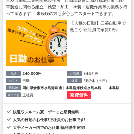
三菱自動車工業㈱水島製作所 自動車製造に関わる諸作業 自動
車製造に関わる組立・検査・加工・塗装・運搬作業等の業務を行
って頂きます。 未経験の方も安心してスタートできます。
【人気の日勤!】三菱自動車で
働こう!正社員で家賃0円♪
240,000円
34.5万円
月給
月収例
日勤
5勤2休（土日）
シフト
休日
岡山県倉敷市水島海岸通｜水島臨海鉄道水島本線 水島駅
勤務地
寮費無料
正社員
雇用形態
快適ワンルーム寮 ずーっと寮費無料 ♪
人気の日勤のお仕事!正社員のお仕事です!
大手メーカー内でのお仕事!福利厚生充実!