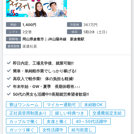
1,400円
36.1万円
時給
月収例
2交替
5勤2休（土日）
シフト
休日
岡山県倉敷市｜JR山陽本線 新倉敷駅
勤務地
派遣社員
雇用形態
即日内定、工場見学後、就業可能!!
簡単・単純軽作業でしっかり稼げる!
高収入で軽作業! 体の負担も軽減!
年末年始・GW・夏季 長期休暇有♪♪♪
50代の男女も活躍中!!長期就労希望者歓迎!!
寮はワンルーム
マイカー通勤可
未経験OK
正社員登用制度あり
嬉しい特典つき
交通費規定支給
カップルで働く
友達と働く
40～50代活躍中
ガッツリ稼ぐ
女性活躍中
給与前渡し