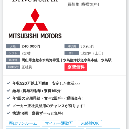
員募集!!寮費無料!
240,000円
36.9万円
月給
月収例
2交替
5勤2休（土日）
シフト
休日
岡山県倉敷市水島海岸通｜水島臨海鉄道水島本線 水島駅
勤務地
寮費無料
正社員
雇用形態
年収520万以上可能!! 安定した生活♪♪♪
給与+賞与2回/年+寮費1年分!
年1回の定期昇給・賞与2回/年・退職金有!
メーカー正社員登用のチャンスが有ります!
快適1R寮 寮費ずーっと無料!
寮はワンルーム
マイカー通勤可
未経験OK