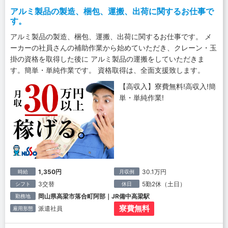
アルミ製品の製造、梱包、運搬、出荷に関するお仕事で
す。
アルミ製品の製造、梱包、運搬、出荷に関するお仕事です。 メ
ーカーの社員さんの補助作業から始めていただき、クレーン・玉
掛の資格を取得した後に アルミ製品の運搬をしていただきま
す。簡単・単純作業です。 資格取得は、全面支援致します。
【高収入】寮費無料!高収入!簡
単・単純作業!
1,350円
30.1万円
時給
月収例
3交替
5勤2休（土日）
シフト
休日
岡山県高梁市落合町阿部｜JR備中高梁駅
勤務地
寮費無料
派遣社員
雇用形態