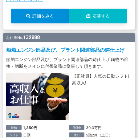
詳細をみる
応募する
132888
お仕事No.
船舶エンジン部品及び、プラント関連部品の鋳仕上げ
船舶エンジン部品及び、プラント関連部品の鋳仕上げ 鋳物の溶
接・切断をメインに付帯業務に従事して頂きます。
【正社員】人気の日勤シフト!
高収入!
1,350円
30.0万円
時給
月収例
日勤
5勤2休（土日）
シフト
休日