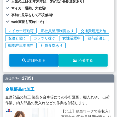
人気の土日休!年末年始、GWほか長期連休あり!
マイカー通勤、大歓迎!
事前に見学をして不安解消!
web面接も実施中です!
マイカー通勤可
正社員登用制度あり
交通費規定支給
友達と働く
ガッツリ稼ぐ
女性活躍中
給与前渡し
職場駐車場無料
社員食堂あり
詳細をみる
応募する
127051
お仕事No.
金属部品の加工
金属部品の加工 製品を台車等にての歩行運搬、棚入れや、 出荷
作業、納入部品の受入れなどの作業も付随します。
【北上】簡単ワークで高収入!
寮費無料!正社員登用制度あり!