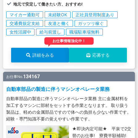
地元で安定して働きたい方、おすすめ!
マイカー通勤可
未経験OK
正社員登用制度あり
交通費規定支給
友達と働く
ガッツリ稼ぐ
女性活躍中
給与前渡し
職場駐車場無料
お仕事情報強化中！
詳細をみる
応募する
134167
お仕事No.
自動車部品の製造に伴うマシンオペレータ業務
自動車部品の製造に伴うマシンオペレータ業務 主に金属材料を
加工するマシンに部材をセットする作業となります。 取り扱う
製品は、軽めの金属部品ですので体への負担も少ない作業です。
経験・専門知識不要の覚えやすい作業です。
★即決内定可能★ 平泉で2交
替のお仕事! 寮費半額補助!