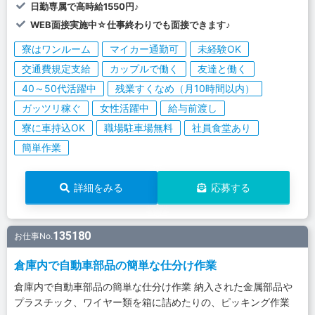
日勤専属で高時給1550円♪
WEB面接実施中☆仕事終わりでも面接できます♪
寮はワンルーム
マイカー通勤可
未経験OK
交通費規定支給
カップルで働く
友達と働く
40～50代活躍中
残業すくなめ（月10時間以内）
ガッツリ稼ぐ
女性活躍中
給与前渡し
寮に車持込OK
職場駐車場無料
社員食堂あり
簡単作業
詳細をみる
応募する
135180
お仕事No.
倉庫内で自動車部品の簡単な仕分け作業
倉庫内で自動車部品の簡単な仕分け作業 納入された金属部品や
プラスチック、ワイヤー類を箱に詰めたりの、ピッキング作業