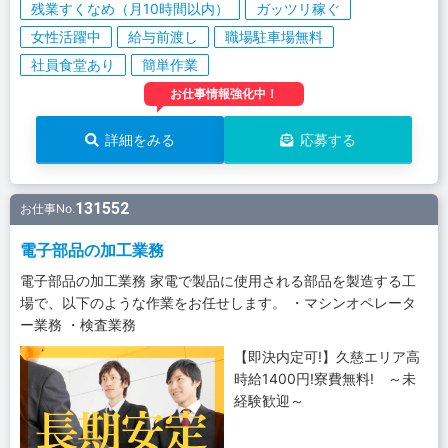
残業すくなめ（月10時間以内）
ガッツリ稼ぐ
女性活躍中
給与前渡し
職場駐車場無料
社員食堂あり
簡単作業
お仕事情報強化中！
詳細をみる
応募する
131552
お仕事No.
電子部品の加工業務
電子部品の加工業務 家電で製品に使用される部品を製造する工
場で、以下のような作業をお任せします。 ・マシンオペレータ
ー業務 ・検査業務
【即決内定可!】久慈エリア高
時給1400円!寮費無料! ～未
経験歓迎～