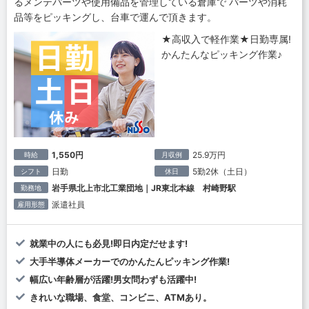
るメンテパーツや使用備品を管理している倉庫で パーツや消耗
品等をピッキングし、台車で運んで頂きます。
★高収入で軽作業★日勤専属!
かんたんなピッキング作業♪
1,550円
25.9万円
時給
月収例
日勤
5勤2休（土日）
シフト
休日
岩手県北上市北工業団地｜JR東北本線 村崎野駅
勤務地
派遣社員
雇用形態
就業中の人にも必見!即日内定だせます!
大手半導体メーカーでのかんたんピッキング作業!
幅広い年齢層が活躍!男女問わずも活躍中!
きれいな職場、食堂、コンビニ、ATMあり。