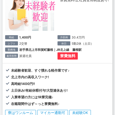
1,400円
30.4万円
時給
月収例
2交替
5勤2休（土日）
シフト
休日
岩手県北上市和賀町藤根｜JR北上線 藤根駅
勤務地
寮費無料
派遣社員
雇用形態
未経験者歓迎、すぐ慣れる軽作業です♪
北上市内の高収入ワーク!
高時給1400円!!
土日休み!有給休暇付与!大型連休あり!
入寮希望の方には1R寮完備♪
在籍期間中はず～っと寮費無料♪
寮はワンルーム
マイカー通勤可
未経験OK