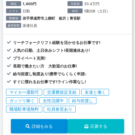
1,400円
30.4万円
時給
月収例
日勤
5勤2休（土日）
シフト
休日
岩手県遠野市上郷町 板沢｜青笹駅
勤務地
派遣社員
雇用形態
リーチフォークリフト経験を活かせるお仕事です!
人気の日勤、土日休みシフト!長期連休あり!
プライベート充実!
長期で働きたい方 大歓迎のお仕事!
給与前渡し制度あり!携帯でらくらく申請♪
すぐに慣れるお仕事です!ライン作業なし!
マイカー通勤可
交通費規定支給
友達と働く
ガッツリ稼ぐ
女性活躍中
給与前渡し
職場駐車場無料
社員食堂あり
詳細をみる
応募する