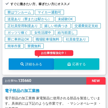
すぐに働きたい方、稼ぎたい方にオススメ
寮はワンルーム
マイカー通勤可
送迎あり（寮または駅から）
未経験OK
正社員登用制度あり
嬉しい特典つき
交通費規定支給
ガッツリ稼ぐ
女性活躍中
給与前渡し
寮に車持込OK
職場駐車場無料
社員食堂あり
簡単作業
寮費無料
お仕事情報強化中！
詳細をみる
応募する
135660
NEW
お仕事No.
電子部品の加工業務
電子部品の加工業務 家電製品に使用される部品を製造していま
す。具体的には下記のような作業です。 ・マシンオペレータ ・