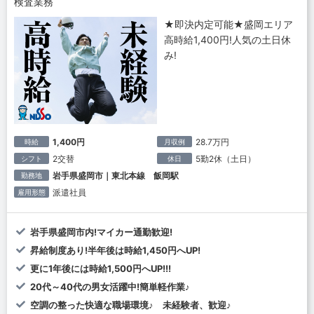
検査業務
★即決内定可能★盛岡エリア
高時給1,400円!人気の土日休
み!
1,400円
28.7万円
時給
月収例
2交替
5勤2休（土日）
シフト
休日
岩手県盛岡市｜東北本線 飯岡駅
勤務地
派遣社員
雇用形態
岩手県盛岡市内!マイカー通勤歓迎!
昇給制度あり!半年後は時給1,450円へUP!
更に1年後には時給1,500円へUP!!!
20代～40代の男女活躍中!簡単軽作業♪
空調の整った快適な職場環境♪ 未経験者、歓迎♪