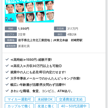
1,550円
31.1万円
時給
月収例
2交替
4勤2休
シフト
休日
岩手県北上市北工業団地｜JR東北本線 村崎野駅
勤務地
派遣社員
雇用形態
≪高時給≫1550円♪経験不要!
≪高収入≫月収30万円以上も可能◎
就業中の人にも必見!即日内定だせます!
大手半導体メーカーでのかんたんピッキング作業!
幅広い年齢層が活躍!男女問わず活躍中!
きれいな職場、食堂、コンビニ、ATMあり。
マイカー通勤可
未経験OK
交通費規定支給
カップルで働く
友達と働く
40～50代活躍中