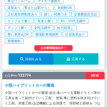
寮はワンルーム
マイカー通勤可
送迎あり（寮または駅から）
未経験OK
正社員登用制度あり
嬉しい特典つき
交通費規定支給
カップルで働く
友達と働く
40～50代活躍中
ガッツリ稼ぐ
女性活躍中
給与前渡し
寮に車持込OK
職場駐車場無料
社員食堂あり
寮費無料
お仕事情報強化中！
詳細をみる
応募する
133774
NEW
お仕事No.
小型ハイブリットカーの製造
小型ハイブリットカーの製造 組立:各パーツを電動ドライバ等の
工具を使って組付けていく工程。 塗装:車に塗料を吹き付けてい
く工程。溶接工程:ほぼ機械による溶接で、溶部材と部材を つな