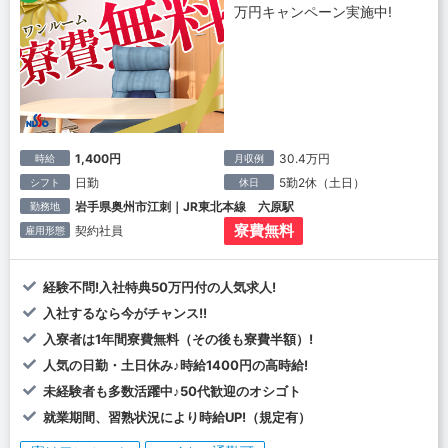
万円キャンペーン実施中!
1,400円
30.4万円
時給
月収例
日勤
5勤2休（土日）
シフト
休日
岩手県奥州市江刺｜JR東北本線 六原駅
勤務地
寮費無料
契約社員
雇用形態
経験不問!入社特典50万円付の人気求人!
入社するなら今がチャンス!!
入寮者は1年間寮費無料（その後も寮費半額）!
人気の日勤・土日休み♪時給1400円の高時給!
未経験者も多数活躍中♪50代歓迎のオシゴト
就業期間、習熟状況により時給UP!（規定有）