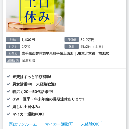
1,430円
32.9万円
時給
月収例
2交替
5勤2休（土日）
シフト
休日
岩手県西磐井郡平泉町平泉上徳沢｜JR東北本線 前沢駅
勤務地
派遣社員
雇用形態
寮費はずっと半額補助!
男女活躍中! 未経験歓迎!
幅広く20～50代活躍中!
GW・夏季・年末年始の長期連休あります!
嬉しい土日休み♪
マイカー通勤POK!
寮はワンルーム
マイカー通勤可
未経験OK