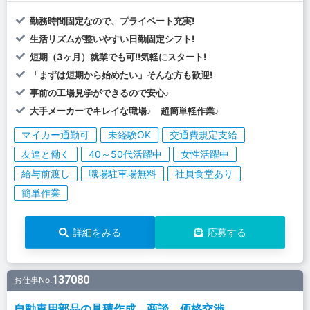
勤務時間固定なので、プライベート充実!
生活リズムが整いやすい日勤固定シフト!
短期（3ヶ月）就業でも可!!気軽にスタート!
「まずは短期から始めたい」そんな方も歓迎!
事前の工場見学ができるので安心♪
大手メーカーでキレイな職場♪ 超簡単軽作業♪
マイカー通勤可
未経験OK
交通費規定支給
友達と働く
40～50代活躍中
女性活躍中
給与前渡し
職場駐車場無料
社員食堂あり
簡単作業
詳細をみる
応募する
137080
お仕事No.
自動車用部品の見積作成、商談、価格交渉