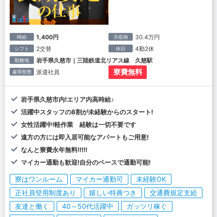
1,400円
30.4万円
時給
月収例
2交替
4勤2休
シフト
休日
岩手県久慈市｜三陸鉄道北リアス線 久慈駅
勤務地
寮費無料
派遣社員
雇用形態
岩手県久慈市内!エリア内高時給♪
活躍中スタッフの8割が未経験からのスタート!
女性活躍中!軽作業 経験は一切不要です
遠方の方には即入居可能なアパートもご用意!
なんと寮費永年無料!!!!!
マイカー通勤も歓迎!自分のペースで通勤可能!
寮はワンルーム
マイカー通勤可
未経験OK
正社員登用制度あり
嬉しい特典つき
交通費規定支給
友達と働く
40～50代活躍中
ガッツリ稼ぐ