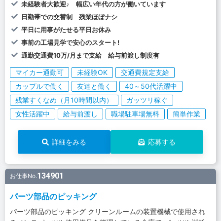
未経験者大歓迎♪ 幅広い年代の方が働いています
日勤帯での交替制 残業ほぼナシ
平日に用事がたせる平日お休み
事前の工場見学で安心のスタート!
通勤交通費10万/月まで支給 給与前渡し制度有
マイカー通勤可
未経験OK
交通費規定支給
カップルで働く
友達と働く
40～50代活躍中
残業すくなめ（月10時間以内）
ガッツリ稼ぐ
女性活躍中
給与前渡し
職場駐車場無料
簡単作業
詳細をみる
応募する
134901
お仕事No.
パーツ部品のピッキング
パーツ部品のピッキング クリーンルームの装置機械で使用され