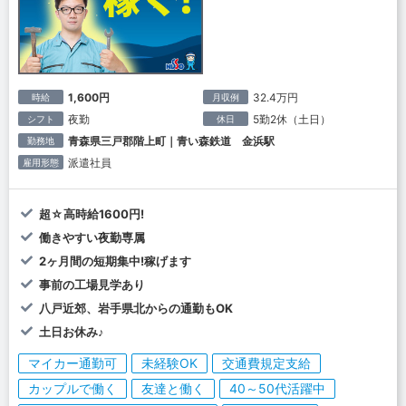
1,600円
32.4万円
時給
月収例
夜勤
5勤2休（土日）
シフト
休日
青森県三戸郡階上町｜青い森鉄道 金浜駅
勤務地
派遣社員
雇用形態
超☆高時給1600円!
働きやすい夜勤専属
2ヶ月間の短期集中!稼げます
事前の工場見学あり
八戸近郊、岩手県北からの通勤もOK
土日お休み♪
マイカー通勤可
未経験OK
交通費規定支給
カップルで働く
友達と働く
40～50代活躍中