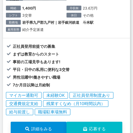
1,400円
23.6万円
時給
月収例
3交替
その他
シフト
休日
岩手県九戸郡九戸村｜岩手銀河鉄道 斗米駅
勤務地
紹介予定派遣
雇用形態
正社員登用前提での募集
まずは教育からのスタート
事前の工場見学もあります!
平日・日中の私用に便利な3交替
男性活躍中!働きやすい職場
7か月目以降は月給制
マイカー通勤可
未経験OK
正社員登用制度あり
交通費規定支給
残業すくなめ（月10時間以内）
給与前渡し
職場駐車場無料
詳細をみる
応募する