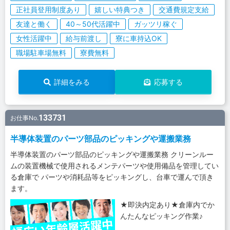
正社員登用制度あり
嬉しい特典つき
交通費規定支給
友達と働く
40～50代活躍中
ガッツリ稼ぐ
女性活躍中
給与前渡し
寮に車持込OK
職場駐車場無料
寮費無料
詳細をみる
応募する
133731
お仕事No.
半導体装置のパーツ部品のピッキングや運搬業務
半導体装置のパーツ部品のピッキングや運搬業務 クリーンルー
ムの装置機械で使用されるメンテパーツや使用備品を管理してい
る倉庫で パーツや消耗品等をピッキングし、台車で運んで頂き
ます。
★即決内定あり★倉庫内でか
んたんなピッキング作業♪