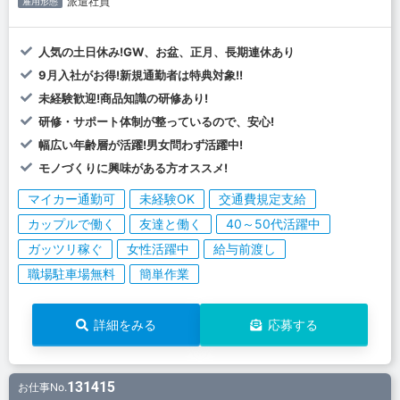
派遣社員
雇用形態
人気の土日休み!GW、お盆、正月、長期連休あり
9月入社がお得!新規通勤者は特典対象!!
未経験歓迎!商品知識の研修あり!
研修・サポート体制が整っているので、安心!
幅広い年齢層が活躍!男女問わず活躍中!
モノづくりに興味がある方オススメ!
マイカー通勤可
未経験OK
交通費規定支給
カップルで働く
友達と働く
40～50代活躍中
ガッツリ稼ぐ
女性活躍中
給与前渡し
職場駐車場無料
簡単作業
詳細をみる
応募する
131415
お仕事No.