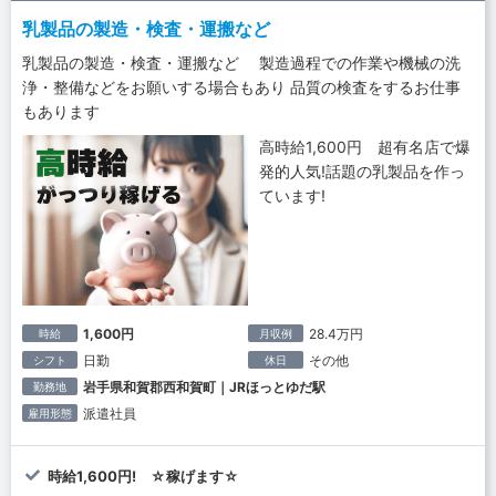
乳製品の製造・検査・運搬など
乳製品の製造・検査・運搬など 製造過程での作業や機械の洗
浄・整備などをお願いする場合もあり 品質の検査をするお仕事
もあります
高時給1,600円 超有名店で爆
発的人気!話題の乳製品を作っ
ています!
1,600円
28.4万円
時給
月収例
日勤
その他
シフト
休日
岩手県和賀郡西和賀町｜JRほっとゆだ駅
勤務地
派遣社員
雇用形態
時給1,600円! ☆稼げます☆