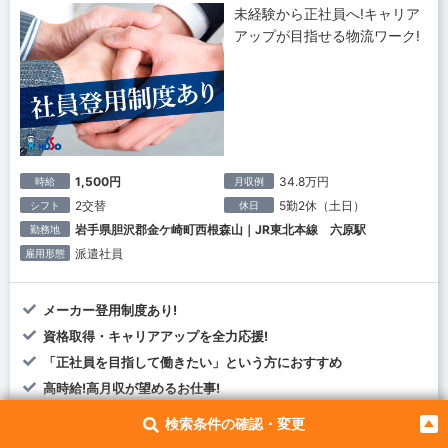
未経験から正社員へ!キャリア
アップが目指せる物流ワーク!
1,500円
34.8万円
時給
月収例
2交替
5勤2休（土日）
シフト
休日
岩手県胆沢郡金ケ崎町西根森山｜JR東北本線 六原駅
勤務地
派遣社員
雇用形態
メーカー登用制度あり!
資格取得・キャリアアップを全力応援!
「正社員を目指して働きたい」という方におすすめ
高時給!高月収が望めるお仕事!
すぐに慣れるお仕事です!ライン作業なし!
検索条件の確認・変更
土日休み!GW、夏季、冬季に長期休暇あり!