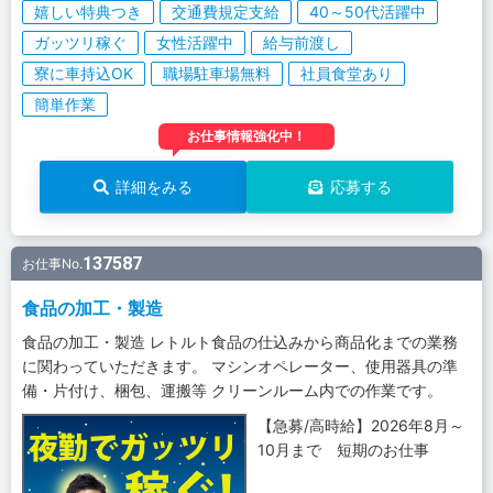
嬉しい特典つき
交通費規定支給
40～50代活躍中
ガッツリ稼ぐ
女性活躍中
給与前渡し
寮に車持込OK
職場駐車場無料
社員食堂あり
簡単作業
お仕事情報強化中！
詳細をみる
応募する
137587
お仕事No.
食品の加工・製造
食品の加工・製造 レトルト食品の仕込みから商品化までの業務
に関わっていただきます。 マシンオペレーター、使用器具の準
備・片付け、梱包、運搬等 クリーンルーム内での作業です。
【急募/高時給】2026年8月～
10月まで 短期のお仕事