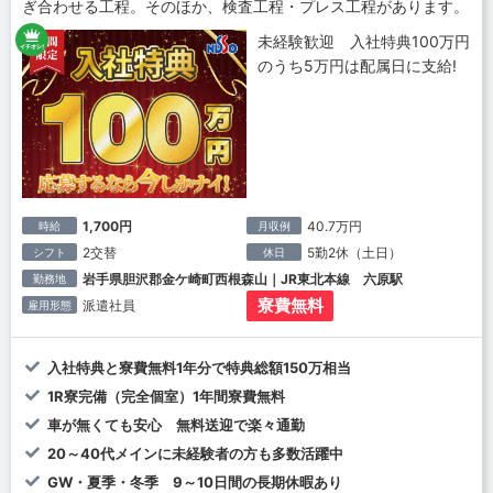
ぎ合わせる工程。そのほか、検査工程・プレス工程があります。
未経験歓迎 入社特典100万円
のうち5万円は配属日に支給!
1,700円
40.7万円
時給
月収例
2交替
5勤2休（土日）
シフト
休日
岩手県胆沢郡金ケ崎町西根森山｜JR東北本線 六原駅
勤務地
寮費無料
派遣社員
雇用形態
入社特典と寮費無料1年分で特典総額150万相当
1R寮完備（完全個室）1年間寮費無料
車が無くても安心 無料送迎で楽々通勤
20～40代メインに未経験者の方も多数活躍中
GW・夏季・冬季 9～10日間の長期休暇あり