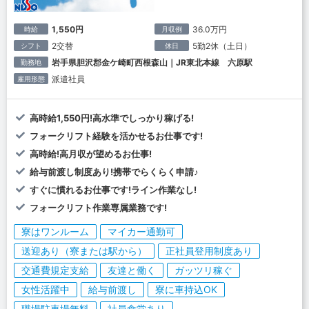
1,550円
36.0万円
時給
月収例
2交替
5勤2休（土日）
シフト
休日
岩手県胆沢郡金ケ崎町西根森山｜JR東北本線 六原駅
勤務地
派遣社員
雇用形態
高時給1,550円!高水準でしっかり稼げる!
フォークリフト経験を活かせるお仕事です!
高時給!高月収が望めるお仕事!
給与前渡し制度あり!携帯でらくらく申請♪
すぐに慣れるお仕事です!ライン作業なし!
フォークリフト作業専属業務です!
寮はワンルーム
マイカー通勤可
送迎あり（寮または駅から）
正社員登用制度あり
交通費規定支給
友達と働く
ガッツリ稼ぐ
女性活躍中
給与前渡し
寮に車持込OK
職場駐車場無料
社員食堂あり