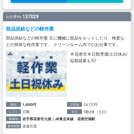
137029
お仕事No.
部品供給などの軽作業
部品供給などの軽作業 主に機械に部品をセットしたり、検査な
どの簡単な軽作業です。 クリーンルーム内でのお仕事です。
☆花巻市☆日勤専属!土日休み!
短期就業も可!
1,400円
24.1万円
時給
月収例
日勤
5勤2休（土日）
シフト
休日
岩手県花巻市大畑｜JR東北本線 花巻空港駅
勤務地
派遣社員
雇用形態