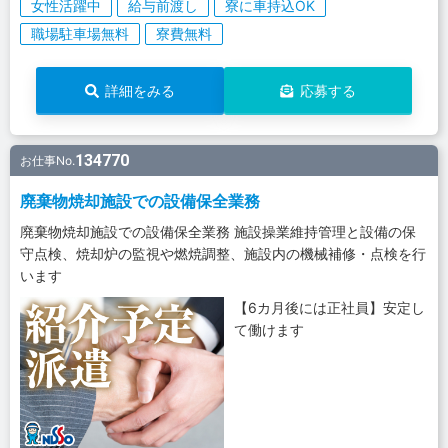
女性活躍中
給与前渡し
寮に車持込OK
職場駐車場無料
寮費無料
詳細をみる
応募する
134770
お仕事No.
廃棄物焼却施設での設備保全業務
廃棄物焼却施設での設備保全業務 施設操業維持管理と設備の保
守点検、焼却炉の監視や燃焼調整、施設内の機械補修・点検を行
います
【6カ月後には正社員】安定し
て働けます