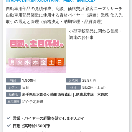
自動車用部品の見積作成、商談、価格交渉 顧客ニーズリサーチ
自動車用部品製造に使用する資材バイヤー（調達）業務 仕入先
取引の選定と管理（価格決定・納期管理・品質管理）
小型車載部品に関わる営業・
調達のお仕事
1,500円
28.9万円
時給
月収例
日勤
5勤2休（土日）
シフト
休日
岩手県胆沢郡金ケ崎町西根森山｜JR東北本線 六原駅
勤務地
紹介予定派遣
雇用形態
営業・バイヤーの経験を活かしませんか?
日勤で高時給1500円!