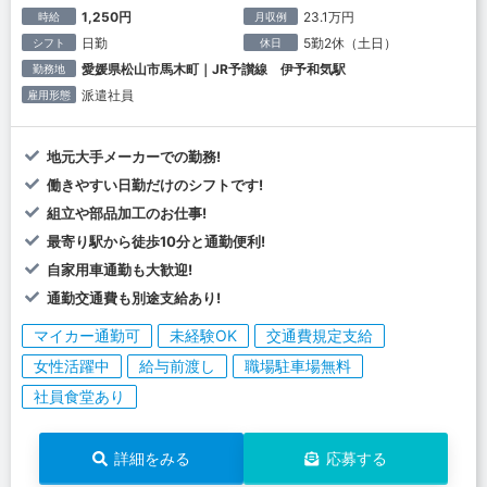
1,250円
23.1万円
時給
月収例
日勤
5勤2休（土日）
シフト
休日
愛媛県松山市馬木町｜JR予讃線 伊予和気駅
勤務地
派遣社員
雇用形態
地元大手メーカーでの勤務!
働きやすい日勤だけのシフトです!
組立や部品加工のお仕事!
最寄り駅から徒歩10分と通勤便利!
自家用車通勤も大歓迎!
通勤交通費も別途支給あり!
マイカー通勤可
未経験OK
交通費規定支給
女性活躍中
給与前渡し
職場駐車場無料
社員食堂あり
詳細をみる
応募する