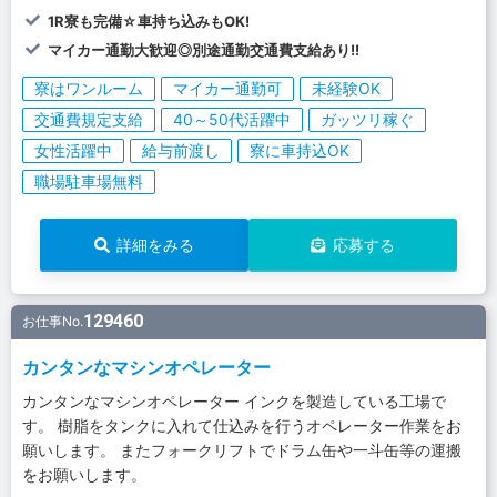
1R寮も完備☆車持ち込みもOK!
マイカー通勤大歓迎◎別途通勤交通費支給あり!!
寮はワンルーム
マイカー通勤可
未経験OK
交通費規定支給
40～50代活躍中
ガッツリ稼ぐ
女性活躍中
給与前渡し
寮に車持込OK
職場駐車場無料
詳細をみる
応募する
129460
お仕事No.
カンタンなマシンオペレーター
カンタンなマシンオペレーター インクを製造している工場で
す。 樹脂をタンクに入れて仕込みを行うオペレーター作業をお
願いします。 またフォークリフトでドラム缶や一斗缶等の運搬
をお願いします。