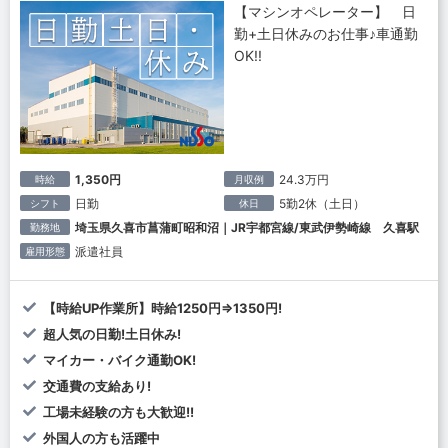
【マシンオペレーター】 日
勤+土日休みのお仕事♪車通勤
OK!!
1,350円
24.3万円
時給
月収例
日勤
5勤2休（土日）
シフト
休日
埼玉県久喜市菖蒲町昭和沼｜JR宇都宮線/東武伊勢崎線 久喜駅
勤務地
派遣社員
雇用形態
【時給UP作業所】時給1250円⇒1350円!
超人気の日勤!土日休み!
マイカー・バイク通勤OK!
交通費の支給あり!
工場未経験の方も大歓迎!!
外国人の方も活躍中