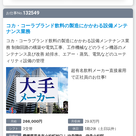
132549
お仕事No.
コカ・コーラブランド飲料の製造にかかわる設備メンテ
ナンス業務
コカ・コーラブランド飲料の製造にかかわる設備メンテナンス業
務 制御回路の構築や電気工事、工作機械などのライン機器のメ
ンテナンス及び改善 給排水、エアー・蒸気、電気などのユーテ
ィリティ設備の管理
超有名飲料メーカー直接雇用
で正社員のお仕事!
266,000円
29.9万円
月給
月収例
3交替
5勤2休（土日以外）
シフト
休日
愛媛県西条市小松町妙口｜JR予讃線 伊予小松駅
勤務地