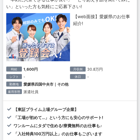
い」といった方も気軽にご応募下さい!
【web面接】愛媛県のお仕事
紹介!
1,600円
30.8万円
時給
月収例
-
-
シフト
休日
愛媛県四国中央市｜その他
勤務地
派遣社員
雇用形態
【東証プライム上場グループ企業】
「工場が初めて…」という方にも安心のサポート!
ワンルームにタダで住める!寮費無料のお仕事も♪
「入社特典100万円以上」のお仕事もございます