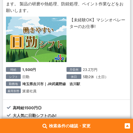
ます。 製品の研磨や熱処理、防錆処理、ペイント作業などをお
願いします。
【未経験OK】マシンオペレー
ターのお仕事!
1,500円
23.2万円
時給
月収例
日勤
5勤2休（土日）
シフト
休日
埼玉県吉川市｜JR武蔵野線 吉川駅
勤務地
派遣社員
雇用形態
高時給1500円◎
大人気に日勤シフトのみ!
残業少な目!
検索条件の確認・変更
男性活躍中のお仕事です!未経験OK!