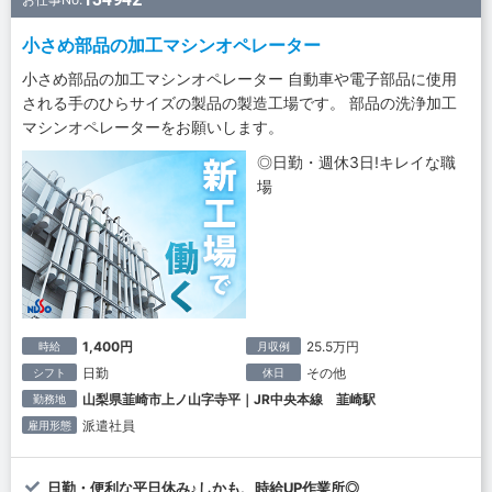
小さめ部品の加工マシンオペレーター
小さめ部品の加工マシンオペレーター 自動車や電子部品に使用
される手のひらサイズの製品の製造工場です。 部品の洗浄加工
マシンオペレーターをお願いします。
◎日勤・週休3日!キレイな職
場
1,400円
25.5万円
時給
月収例
日勤
その他
シフト
休日
山梨県韮崎市上ノ山字寺平｜JR中央本線 韮崎駅
勤務地
派遣社員
雇用形態
日勤・便利な平日休み♪しかも、時給UP作業所◎