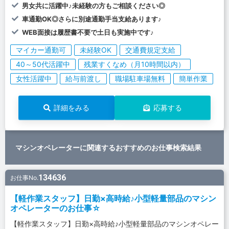
男女共に活躍中♪未経験の方もご相談ください◎
車通勤OK◎さらに別途通勤手当支給あります♪
WEB面接は履歴書不要で土日も実施中です♪
マイカー通勤可
未経験OK
交通費規定支給
40～50代活躍中
残業すくなめ（月10時間以内）
女性活躍中
給与前渡し
職場駐車場無料
簡単作業
詳細をみる
応募する
マシンオペレーターに関連するおすすめのお仕事検索結果
134636
お仕事No.
【軽作業スタッフ】日勤×高時給♪小型軽量部品のマシン
オペレーターのお仕事☆
【軽作業スタッフ】日勤×高時給♪小型軽量部品のマシンオペレー