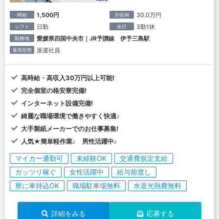
1,500円
30.0万円
時給
月収例
日勤
3勤1休
シフト
休日
愛媛県四国中央市｜JR予讃線 伊予三島駅
勤務地
派遣社員
雇用形態
高時給・高収入30万円以上可能!
完全個室の格安寮完備!
インターネット設備完備!
綺麗な職場環境で働きやすく快適♪
大手製紙メーカーでのお仕事募集!
人気★簡単軽作業♪ 男性活躍中♪
マイカー通勤可
未経験OK
交通費規定支給
ガッツリ稼ぐ
女性活躍中
給与前渡し
寮に車持込OK
職場駐車場無料
水道光熱費無料
詳細をみる
応募する