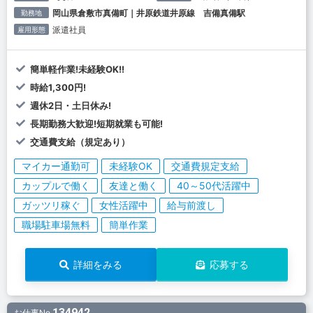
岡山県倉敷市真備町｜井原鉄道井原線 吉備真備駅
勤務地
派遣社員
雇用形態
簡単軽作業!未経験OK!!
時給1,300円!
週休2日・土日休み!
長期勤務大歓迎!短期就業も可能!
交通費支給（規定あり）
マイカー通勤可
未経験OK
交通費規定支給
カップルで働く
友達と働く
40～50代活躍中
ガッツリ稼ぐ
女性活躍中
給与前渡し
職場駐車場無料
簡単作業
詳細をみる
応募する
134942
お仕事No.