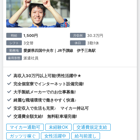
1,500円
30.3万円
時給
月収例
3交替
3勤1休
シフト
休日
愛媛県四国中央市｜JR予讃線 伊予三島駅
勤務地
派遣社員
雇用形態
高収入30万円以上可能!男性活躍中★
完全個室寮でインターネット設備完備!
大手製紙メーカーでのお仕事募集!
綺麗な職場環境で働きやすく快適♪
安定収入で生活も充実♪ マイカー持込可
交通費全額支給! 無料駐車場完備!
マイカー通勤可
未経験OK
交通費規定支給
ガッツリ稼ぐ
女性活躍中
給与前渡し