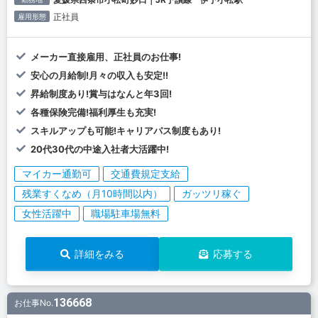
正社員
雇用形態
メーカー直接雇用、正社員のお仕事!
安心の月給制!月々の収入も安定!!
昇給制度あり!賞与はなんと年3回!
各種保険完備!福利厚生も充実!
スキルアップも可能!キャリアパス制度もあり!
20代30代の中途入社者大活躍中!
マイカー通勤可
交通費規定支給
残業すくなめ（月10時間以内）
ガッツリ稼ぐ
女性活躍中
職場駐車場無料
詳細をみる
応募する
136668
お仕事No.