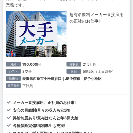
業務です。
超有名飲料メーカー直接雇用
の正社のお仕事!
190,000円
21.5万円
月給
月収例
3交替
5勤2休（土日以外）
シフト
休日
愛媛県西条市小松町妙口｜JR予讃線 伊予小松駅
勤務地
正社員
雇用形態
メーカー直接雇用、正社員のお仕事!
安心の月給制!月々の収入も安定!!
昇給制度あり!賞与はなんと年3回支給!
各種保険完備!福利厚生も充実!