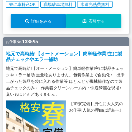
寮に車持込OK
職場駐車場無料
水道光熱費無料
詳細をみる
応募する
133595
お仕事No.
地元で高時給!【オートメーション】簡単軽作業!主に製
品チェックやエラー補助
地元で高時給!【オートメーション】簡単軽作業!主に製品チェッ
クやエラー補助 重量物ありません。包装作業まで自動化♪ 出来
上がった製品を袋に入れる作業等 ほとんどが機械操作なので製
品チェックのみ♪ 作業着クリーンルーム内・快適綺麗な現場♪
臭いもほとんどありません。
【1R寮完備】男性に大人気の
お仕事!人気の理由は詳細へ!