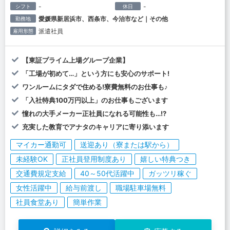
-
-
シフト
休日
愛媛県新居浜市、西条市、今治市など｜その他
勤務地
派遣社員
雇用形態
【東証プライム上場グループ企業】
「工場が初めて…」という方にも安心のサポート!
ワンルームにタダで住める!寮費無料のお仕事も♪
「入社特典100万円以上」のお仕事もございます
憧れの大手メーカー正社員になれる可能性も…!?
充実した教育でアナタのキャリアに寄り添います
マイカー通勤可
送迎あり（寮または駅から）
未経験OK
正社員登用制度あり
嬉しい特典つき
交通費規定支給
40～50代活躍中
ガッツリ稼ぐ
女性活躍中
給与前渡し
職場駐車場無料
社員食堂あり
簡単作業