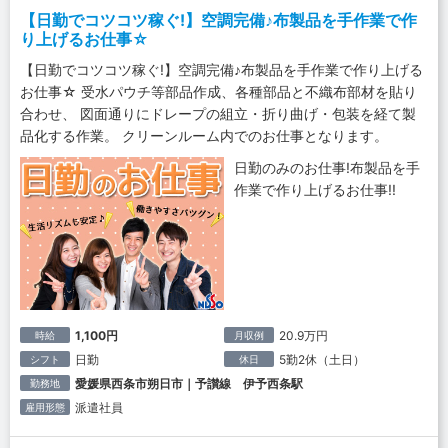
【日勤でコツコツ稼ぐ!】空調完備♪布製品を手作業で作
り上げるお仕事☆
【日勤でコツコツ稼ぐ!】空調完備♪布製品を手作業で作り上げる
お仕事☆ 受水パウチ等部品作成、各種部品と不織布部材を貼り
合わせ、 図面通りにドレープの組立・折り曲げ・包装を経て製
品化する作業。 クリーンルーム内でのお仕事となります。
日勤のみのお仕事!布製品を手
作業で作り上げるお仕事!!
1,100円
20.9万円
時給
月収例
日勤
5勤2休（土日）
シフト
休日
愛媛県西条市朔日市｜予讃線 伊予西条駅
勤務地
派遣社員
雇用形態