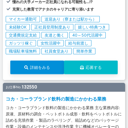
憧れの大手メーカー正社員になれる可能性も…!?
充実した教育でアナタのキャリアに寄り添います
マイカー通勤可
送迎あり（寮または駅から）
未経験OK
正社員登用制度あり
嬉しい特典つき
交通費規定支給
友達と働く
40～50代活躍中
ガッツリ稼ぐ
女性活躍中
給与前渡し
職場駐車場無料
社員食堂あり
簡単作業
詳細をみる
応募する
132550
お仕事No.
コカ・コーラブランド飲料の製造にかかわる業務
コカ・コーラブランド飲料の製造にかかわる業務 主な業務内容:
原液、原材料の調合・ペットボトル成形・飲料をペットボトルに
詰める充填作業 ・製品のラベリング、箱詰めなどのパッケージ
作業・設備のメンテナンスや洗浄作業 主に機械オペレーターの