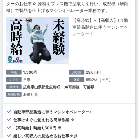
ターのお仕事☆ 原料をプレス機で型取りを行い、成型機（研削
機）で製品を仕上げるマシンオペレーター業務です。
【高時給】+【高収入】!自動
車部品製造に伴うマシンオペ
レーター!!
1,500円
29.6万円
時給
月収例
日勤
5勤2休（土日）
シフト
休日
広島県山県郡北広島町｜JR可部線 可部駅
勤務地
派遣社員
雇用形態
自動車部品製造に伴うマシンオペレーター♪
仕事はすぐに覚えれる簡単作業!☆
【高時給】時給1,500円!!!!
嬉しい高収入の見込めるお仕事☆彡