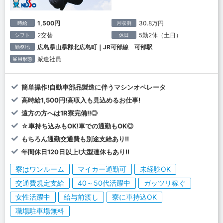
1,500円
30.8万円
時給
月収例
2交替
5勤2休（土日）
シフト
休日
広島県山県郡北広島町｜JR可部線 可部駅
勤務地
派遣社員
雇用形態
簡単操作!自動車部品製造に伴うマシンオペレータ
高時給1,500円!高収入も見込めるお仕事!
遠方の方へは1R寮完備!!◎
☆車持ち込みもOK!車での通勤もOK◎
もちろん通勤交通費も別途支給あり!!
年間休日120日以上!大型連休もあり!!
寮はワンルーム
マイカー通勤可
未経験OK
交通費規定支給
40～50代活躍中
ガッツリ稼ぐ
女性活躍中
給与前渡し
寮に車持込OK
職場駐車場無料