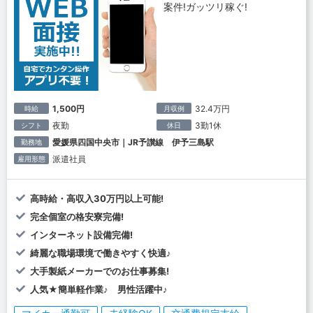
案件!ガッツリ稼ぐ!
1,500円
32.4万円
時給
月収例
夜勤
3勤1休
シフト
休日
愛媛県四国中央市｜JR予讃線 伊予三島駅
勤務地
派遣社員
雇用形態
高時給・高収入30万円以上可能!
完全個室の格安寮完備!
インターネット設備完備!
綺麗な職場環境で働きやすく快適♪
大手製紙メーカーでのお仕事募集!
人気★簡単軽作業♪ 男性活躍中♪