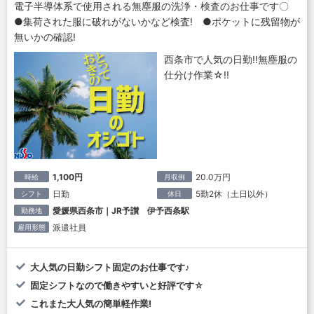
電子半導体系で使用される無塵服の洗浄・検査のお仕事です〇
●集荷された服に破れがないかなど検査! ●ポケットに残留物が
無いかの確認!
西条市で人気の日勤!!無塵服の
仕分け作業☆!!
1,100円
20.0万円
時給
月収例
日勤
5勤2休（土日以外）
シフト
休日
愛媛県西条市｜JR予讃 伊予西条駅
勤務地
派遣社員
雇用形態
大人気の日勤シフト固定のお仕事です♪
固定シフトなので働きやすいと好評です☆
これまた大人気の簡単軽作業!