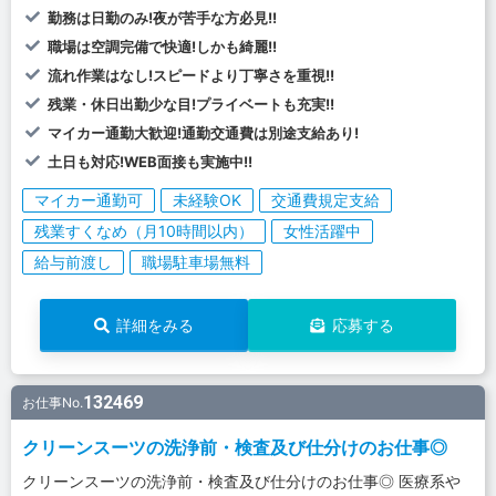
勤務は日勤のみ!夜が苦手な方必見!!
職場は空調完備で快適!しかも綺麗!!
流れ作業はなし!スピードより丁寧さを重視!!
残業・休日出勤少な目!プライベートも充実!!
マイカー通勤大歓迎!通勤交通費は別途支給あり!
土日も対応!WEB面接も実施中!!
マイカー通勤可
未経験OK
交通費規定支給
残業すくなめ（月10時間以内）
女性活躍中
給与前渡し
職場駐車場無料
詳細をみる
応募する
132469
お仕事No.
クリーンスーツの洗浄前・検査及び仕分けのお仕事◎
クリーンスーツの洗浄前・検査及び仕分けのお仕事◎ 医療系や