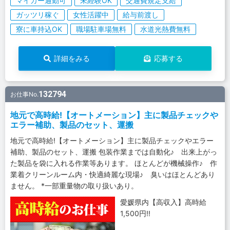
マイカー通勤可
未経験OK
交通費規定支給
ガッツリ稼ぐ
女性活躍中
給与前渡し
寮に車持込OK
職場駐車場無料
水道光熱費無料
詳細をみる
応募する
132794
お仕事No.
地元で高時給!【オートメーション】主に製品チェックや
エラー補助、製品のセット、運搬
地元で高時給!【オートメーション】主に製品チェックやエラー
補助、製品のセット、運搬 包装作業までは自動化♪ 出来上がっ
た製品を袋に入れる作業等あります。 ほとんどが機械操作♪ 作
業着クリーンルーム内・快適綺麗な現場♪ 臭いはほとんどあり
ません。 *一部重量物の取り扱いあり。
愛媛県内【高収入】高時給
1,500円!!