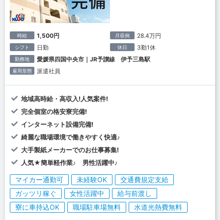
1,500円
28.4万円
時給
月収例
日勤
3勤1休
シフト
休日
愛媛県四国中央市｜JR予讃線 伊予三島駅
勤務地
派遣社員
雇用形態
地域高時給・高収入!人気案件!
完全個室の格安寮完備!
インターネット設備完備!
綺麗な職場環境で働きやすく快適♪
大手製紙メーカーでのお仕事募集!
人気★簡単軽作業♪ 男性活躍中♪
マイカー通勤可
未経験OK
交通費規定支給
ガッツリ稼ぐ
女性活躍中
給与前渡し
寮に車持込OK
職場駐車場無料
水道光熱費無料