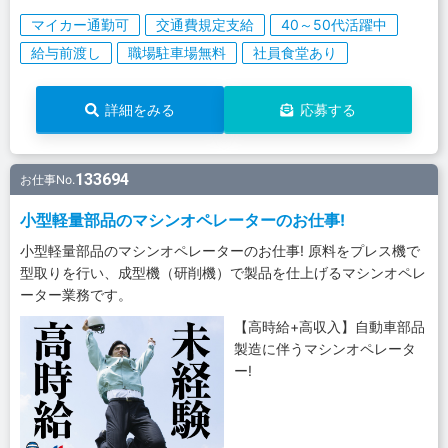
マイカー通勤可
交通費規定支給
40～50代活躍中
給与前渡し
職場駐車場無料
社員食堂あり
詳細をみる
応募する
133694
お仕事No.
小型軽量部品のマシンオペレーターのお仕事!
小型軽量部品のマシンオペレーターのお仕事! 原料をプレス機で
型取りを行い、成型機（研削機）で製品を仕上げるマシンオペレ
ーター業務です。
【高時給+高収入】自動車部品
製造に伴うマシンオペレータ
ー!