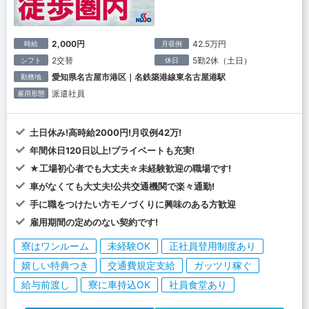
2,000円
42.5万円
時給
月収例
2交替
5勤2休（土日）
シフト
休日
愛知県名古屋市港区｜名鉄築港線東名古屋港駅
勤務地
派遣社員
雇用形態
土日休み!高時給2000円!月収例42万!
年間休日120日以上!プライベートも充実!
★工場初心者でも大丈夫☆未経験歓迎の職場です!
車がなくても大丈夫!公共交通機関で楽々通勤!
手に職をつけたい方モノづくりに興味のある方歓迎
雇用期間の定めのない契約です!
寮はワンルーム
未経験OK
正社員登用制度あり
嬉しい特典つき
交通費規定支給
ガッツリ稼ぐ
給与前渡し
寮に車持込OK
社員食堂あり