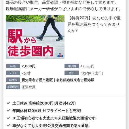
部品の接合や取付、品質確認・検査補助などをして頂きます。
現場配属前にメーカー研修がございますので安心して働けます。
【特典20万】あなたの手で世
界を飛ぶ翼をつくってみませ
んか?
2,000円
42.5万円
時給
月収例
2交替
5勤2休（土日）
シフト
休日
愛知県名古屋市港区｜名鉄築港線東名古屋港駅
勤務地
派遣社員
雇用形態
土日休み!高時給2000円!月収例42万!
年間休日120日以上!プライベートも充実!
★工場初心者でも大丈夫☆未経験歓迎の職場です!
車がなくても大丈夫!公共交通機関で楽々通勤!