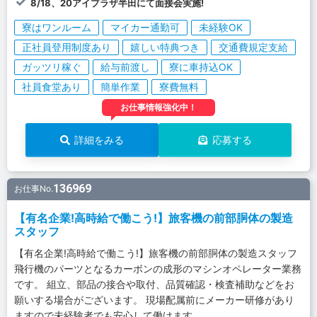
8/18、20アイプラザ半田にて面接会実施!
寮はワンルーム
マイカー通勤可
未経験OK
正社員登用制度あり
嬉しい特典つき
交通費規定支給
ガッツリ稼ぐ
給与前渡し
寮に車持込OK
社員食堂あり
簡単作業
寮費無料
お仕事情報強化中！
詳細をみる
応募する
136969
お仕事No.
【有名企業!高時給で働こう!】旅客機の前部胴体の製造
スタッフ
【有名企業!高時給で働こう!】旅客機の前部胴体の製造スタッフ
飛行機のパーツとなるカーボンの成形のマシンオペレーター業務
です。 組立、部品の接合や取付、品質確認・検査補助などをお
願いする場合がございます。 現場配属前にメーカー研修があり
ますので未経験者でも安心して働けます。