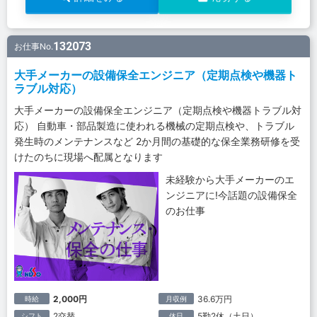
132073
お仕事No.
大手メーカーの設備保全エンジニア（定期点検や機器ト
ラブル対応）
大手メーカーの設備保全エンジニア（定期点検や機器トラブル対
応） 自動車・部品製造に使われる機械の定期点検や、トラブル
発生時のメンテナンスなど 2か月間の基礎的な保全業務研修を受
けたのちに現場へ配属となります
未経験から大手メーカーのエ
ンジニアに!今話題の設備保全
のお仕事
2,000円
36.6万円
時給
月収例
2交替
5勤2休（土日）
シフト
休日