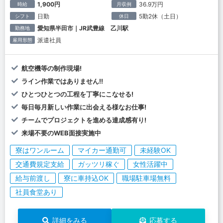
1,900円
36.9万円
時給
月収例
日勤
5勤2休（土日）
シフト
休日
愛知県半田市｜JR武豊線 乙川駅
勤務地
派遣社員
雇用形態
航空機等の制作現場!
ライン作業ではありません!!
ひとつひとつの工程を丁寧にこなせる!
毎日毎月新しい作業に出会える様なお仕事!
チームでプロジェクトを進める達成感有り!
来場不要のWEB面接実施中
寮はワンルーム
マイカー通勤可
未経験OK
交通費規定支給
ガッツリ稼ぐ
女性活躍中
給与前渡し
寮に車持込OK
職場駐車場無料
社員食堂あり
詳細をみる
応募する