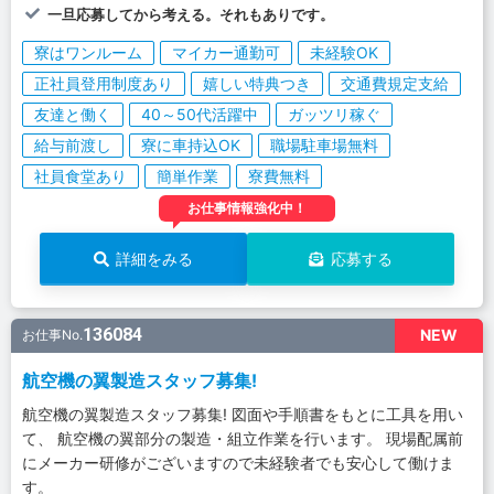
一旦応募してから考える。それもありです。
寮はワンルーム
マイカー通勤可
未経験OK
正社員登用制度あり
嬉しい特典つき
交通費規定支給
友達と働く
40～50代活躍中
ガッツリ稼ぐ
給与前渡し
寮に車持込OK
職場駐車場無料
社員食堂あり
簡単作業
寮費無料
お仕事情報強化中！
詳細をみる
応募する
136084
NEW
お仕事No.
航空機の翼製造スタッフ募集!
航空機の翼製造スタッフ募集! 図面や手順書をもとに工具を用い
て、 航空機の翼部分の製造・組立作業を行います。 現場配属前
にメーカー研修がございますので未経験者でも安心して働けま
す。