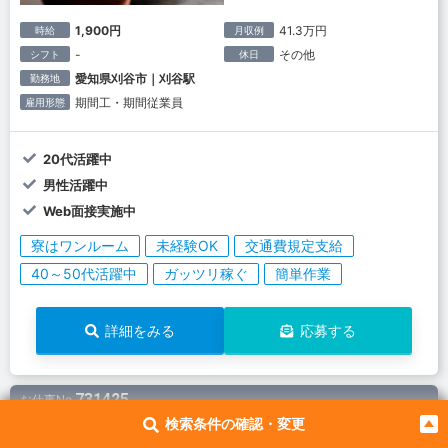
1,900円
41.3万円
時給
月収例
-
その他
シフト
休日
愛知県刈谷市｜刈谷駅
勤務地
期間工・期間従業員
雇用形態
20代活躍中
男性活躍中
Web面接実施中
寮はワンルーム
未経験OK
交通費規定支給
40～50代活躍中
ガッツリ稼ぐ
簡単作業
詳細をみる
応募する
731425
お仕事No.
検索条件の確認・変更
組立業務