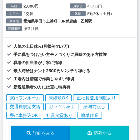
2,000円
41.7万円
時給
月収例
2交替
5勤2休（土日）
シフト
休日
愛知県半田市上浜町｜JR武豊線 乙川駅
勤務地
派遣社員
雇用形態
人気の土日休み!月収例41.7万!
手に職をつけたい方モノづくりに興味のある方歓迎
職場の担当者が丁寧に指導
最大時給はナント2500円!バッチリ稼げる!
工場内は清潔で作業しやすい環境
新規通勤者の方には更に特典有!
寮はワンルーム
未経験OK
正社員登用制度あり
交通費規定支給
ガッツリ稼ぐ
給与前渡し
寮に車持込OK
社員食堂あり
簡単作業
詳細をみる
応募する