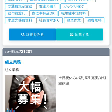
交通費規定支給
友達と働く
ガッツリ稼ぐ
給与前渡し
寮に車持込OK
職場駐車場無料
水道光熱費無料
社員食堂あり
簡単作業
寮費無料
詳細をみる
応募する
731201
お仕事No.
組立業務
組立業務
土日祝休み/福利厚生充実/未経
験歓迎