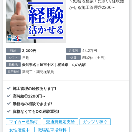
＼勤務地相談ください/経験活
かせる施工管理@2200～
2,200円
44.2万円
時給
月収例
日勤
5勤2休（土日）
シフト
休日
愛知県名古屋市中区｜桜通線 丸の内駅
勤務地
期間工・期間従業員
雇用形態
施工管理の経験あります!
高時給◎2200円～
勤務地の相談できます!
資格なくてもOK!経験重視!
マイカー通勤可
交通費規定支給
ガッツリ稼ぐ
女性活躍中
職場駐車場無料