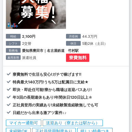
2,100円
44.3万円
時給
月収例
2交替
5勤2休（土日）
シフト
休日
愛知県豊田市｜名古屋鉄道 竹村駅
勤務地
寮費無料
派遣社員
雇用形態
寮費無料で生活も安心!ガチで稼げます!!
特典最大140万円!うち5万は配属日に支給★
即決・即赴任可能!寮から職場は送迎バスあり!
年3回の長期連休もあり!年間休日120日以上☆
正社員登用の実績あり!未経験製造経験無しでも可
日総だから出来る激アツ案件♪♪
マイカー通勤可
送迎あり（寮または駅から）
未経験OK
正社員登用制度あり
嬉しい特典つき