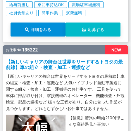
給与前渡し
寮に車持込OK
職場駐車場無料
社員食堂あり
簡単作業
寮費無料
詳細をみる
応募する
135222
NEW
お仕事No.
【新しいキャリアの舞台は世界をリードするトヨタの最
前線】車の組立・検査・加工・運搬など
【新しいキャリアの舞台は世界をリードするトヨタの最前線】車
の組立・検査・加工・運搬など 人気ハイブリッド自動車製造に
関する組立・検査・加工・運搬等のお仕事です。 工具を使って
車体に部品取り付け、溶接機械のオペレーター、機能検査・外観
検査、部品の運搬など 様々な工程があり、自分に合った作業が
見つかります。どれもむずかしいお仕事ではありません。
【緊急】驚異の時給2100円!こ
んな高待遇見た事無い!