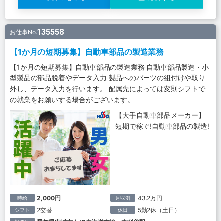
135558
お仕事No.
【1か月の短期募集】自動車部品の製造業務
【1か月の短期募集】自動車部品の製造業務 自動車部品製造・小
型製品の部品脱着やデータ入力 製品へのパーツの組付けや取り
外し、データ入力を行います。 配属先によっては変則シフトで
の就業をお願いする場合がございます。
【大手自動車部品メーカー】
短期で稼ぐ!自動車部品の製造!
2,000円
43.2万円
時給
月収例
2交替
5勤2休（土日）
シフト
休日