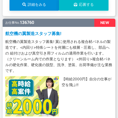
詳細をみる
応募する
136760
NEW
お仕事No.
航空機の翼製造スタッフ募集!
航空機の翼製造スタッフ募集! 翼に使用される複合材パネルの製
造です。<内回り>特殊シートを何層にも積層・圧着し、部品へ
の 組付けおよび真空引き用フィルムの適用作業を行います。
（クリーンルーム内での作業となります） <外回り>複合材パネ
ルの硬化作業、硬化後の脱型、洗浄、塗装、出荷準備が主な業務
です。
【時給2000円】自分の仕事が
空を飛ぶ!!