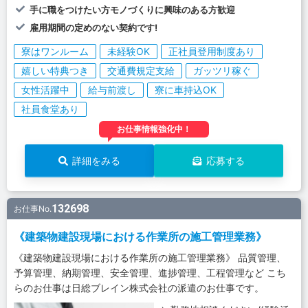
手に職をつけたい方モノづくりに興味のある方歓迎
雇用期間の定めのない契約です!
寮はワンルーム
未経験OK
正社員登用制度あり
嬉しい特典つき
交通費規定支給
ガッツリ稼ぐ
女性活躍中
給与前渡し
寮に車持込OK
社員食堂あり
お仕事情報強化中！
詳細をみる
応募する
132698
お仕事No.
《建築物建設現場における作業所の施工管理業務》
《建築物建設現場における作業所の施工管理業務》 品質管理、
予算管理、納期管理、安全管理、進捗管理、工程管理など こち
らのお仕事は日総ブレイン株式会社の派遣のお仕事です。