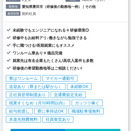
愛知県豊田市（研修後の勤務地一例）｜その他
勤務地
契約社員
雇用形態
未経験でもエンジニアになれる☆研修環境◎
研修中もお給料アリ♪働きながら勉強できる
手に職つける!長期就業にもオススメ
ワンルーム寮あり☆備品完備
就業先は有名企業もたくさん!高収入案件も多数
研修後の希望勤務地等はご相談ください!
寮はワンルーム
マイカー通勤可
送迎あり（寮または駅から）
未経験OK
正社員登用制度あり
交通費規定支給
残業すくなめ（月10時間以内）
ガッツリ稼ぐ
給与前渡し
寮に車持込OK
職場駐車場無料
水道光熱費無料
社員食堂あり