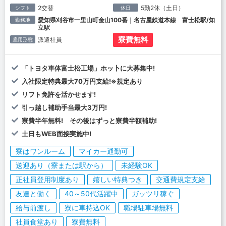
2交替
5勤2休（土日）
シフト
休日
愛知県刈谷市一里山町金山100番｜名古屋鉄道本線 富士松駅/知
勤務地
立駅
寮費無料
派遣社員
雇用形態
「トヨタ車体富士松工場」ホッ卜に大募集中!
入社限定特典最大70万円支給!※規定あり
リフト免許を活かせます!
引っ越し補助手当最大3万円!
寮費半年無料! その後はずっと寮費半額補助!
土日もWEB面接実施中!
寮はワンルーム
マイカー通勤可
送迎あり（寮または駅から）
未経験OK
正社員登用制度あり
嬉しい特典つき
交通費規定支給
友達と働く
40～50代活躍中
ガッツリ稼ぐ
給与前渡し
寮に車持込OK
職場駐車場無料
社員食堂あり
寮費無料