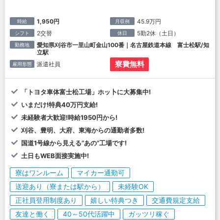
1,950円
45.9万円
時給
月収例
2交替
5勤2休（土日）
シフト
休日
愛知県刈谷市一里山町金山100番｜名古屋鉄道本線 富士松駅/知
勤務地
立駅
寮費無料
派遣社員
雇用形態
「トヨタ車体富士松工場」ホッ卜に大募集中!
いまだけ!特典40万円支給!
未経験者大歓迎!時給1950円から!
刈谷、豊明、大府、東海からの通勤者多数!
国道1号線から見える”あの”工場です!
土日もWEB面接実施中!
寮はワンルーム
マイカー通勤可
送迎あり（寮または駅から）
未経験OK
正社員登用制度あり
嬉しい特典つき
交通費規定支給
友達と働く
40～50代活躍中
ガッツリ稼ぐ