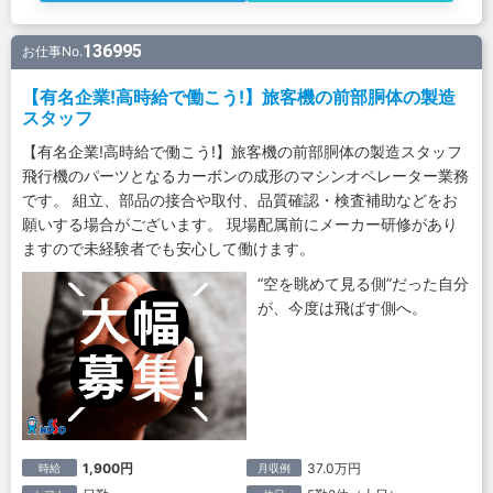
136995
お仕事No.
【有名企業!高時給で働こう!】旅客機の前部胴体の製造
スタッフ
【有名企業!高時給で働こう!】旅客機の前部胴体の製造スタッフ
飛行機のパーツとなるカーボンの成形のマシンオペレーター業務
です。 組立、部品の接合や取付、品質確認・検査補助などをお
願いする場合がございます。 現場配属前にメーカー研修があり
ますので未経験者でも安心して働けます。
“空を眺めて見る側”だった自分
が、今度は飛ばす側へ。
1,900円
37.0万円
時給
月収例