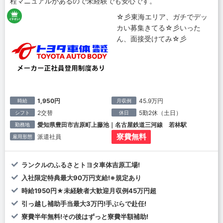
程マニュアルがあるので未経験でも安心です。
☆彡東海エリア、ガチでデッ
カい募集きてる☆彡いった
ん、面接受けてみ☆彡
1,950円
45.9万円
時給
月収例
2交替
5勤2休（土日）
シフト
休日
愛知県豊田市吉原町上藤池｜名古屋鉄道三河線 若林駅
勤務地
寮費無料
派遣社員
雇用形態
ランクルのふるさとトヨタ車体吉原工場!
入社限定特典最大90万円支給!※規定あり
時給1950円★未経験者大歓迎月収例45万円超
引っ越し補助手当最大3万円!手ぶらで赴任!
寮費半年無料!その後はずっと寮費半額補助!