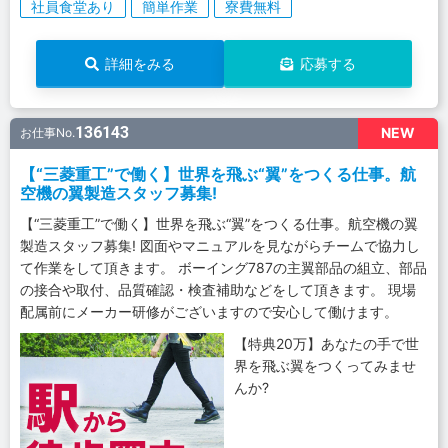
社員食堂あり
簡単作業
寮費無料
詳細をみる
応募する
136143
NEW
お仕事No.
【“三菱重工”で働く】世界を飛ぶ“翼”をつくる仕事。航
空機の翼製造スタッフ募集!
【“三菱重工”で働く】世界を飛ぶ“翼”をつくる仕事。航空機の翼
製造スタッフ募集! 図面やマニュアルを見ながらチームで協力し
て作業をして頂きます。 ボーイング787の主翼部品の組立、部品
の接合や取付、品質確認・検査補助などをして頂きます。 現場
配属前にメーカー研修がございますので安心して働けます。
【特典20万】あなたの手で世
界を飛ぶ翼をつくってみませ
んか?