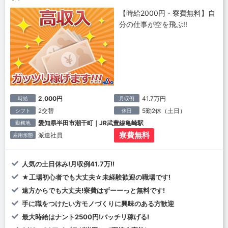
【時給2000円・寮費無料】自
分の仕事が空を飛ぶ!!
2,000円
41.7万円
時給
月収例
2交替
5勤2休（土日）
シフト
休日
愛知県半田市潮干町｜JR武豊線亀崎駅
勤務地
寮費無料
派遣社員
雇用形態
人気の土日休み!月収例41.7万!!
★工場初心者でも大丈夫☆未経験歓迎の職場です!
遠方からでも大丈夫!寮費はずーーっと無料です!
手に職をつけたい方モノづくりに興味のある方歓迎
最大時給はナント2500円!バッチリ稼げる!