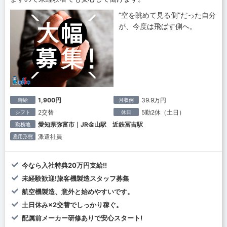
“空を眺めて見る側”だった自分
が、今度は飛ばす側へ。
1,900円
39.9万円
時給
月収例
2交替
5勤2休（土日）
シフト
休日
愛知県弥富市｜JR金山駅 近鉄冨吉駅
勤務地
派遣社員
雇用形態
今なら入社特典20万円支給!!
未経験歓迎!旅客機製造スタッフ募集
航空機製造、意外と始めやすいです。
土日休み×2交替でしっかり稼ぐ。
配属前メーカー研修ありで安心スタート!