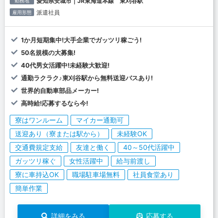
愛知県安城市｜JR東海道本線 東刈谷駅
勤務地
派遣社員
雇用形態
1か月短期集中!大手企業でガッツリ稼ごう!
50名規模の大募集!
40代男女活躍中!未経験大歓迎!
通勤ラクラク♪東刈谷駅から無料送迎バスあり!
世界的自動車部品メーカー!
高時給!応募するなら今!
寮はワンルーム
マイカー通勤可
送迎あり（寮または駅から）
未経験OK
交通費規定支給
友達と働く
40～50代活躍中
ガッツリ稼ぐ
女性活躍中
給与前渡し
寮に車持込OK
職場駐車場無料
社員食堂あり
簡単作業
詳細をみる
応募する