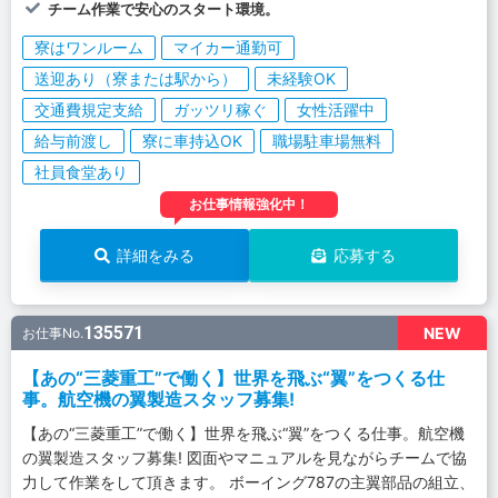
チーム作業で安心のスタート環境。
寮はワンルーム
マイカー通勤可
送迎あり（寮または駅から）
未経験OK
交通費規定支給
ガッツリ稼ぐ
女性活躍中
給与前渡し
寮に車持込OK
職場駐車場無料
社員食堂あり
お仕事情報強化中！
詳細をみる
応募する
135571
NEW
お仕事No.
【あの“三菱重工”で働く】世界を飛ぶ“翼”をつくる仕
事。航空機の翼製造スタッフ募集!
【あの“三菱重工”で働く】世界を飛ぶ“翼”をつくる仕事。航空機
の翼製造スタッフ募集! 図面やマニュアルを見ながらチームで協
力して作業をして頂きます。 ボーイング787の主翼部品の組立、