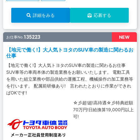
詳細をみる
応募する
135223
NEW
お仕事No.
【地元で働く!】大人気トヨタのSUV車の製造に関わるお
仕事
【地元で働く!】大人気トヨタのSUV車の製造に関わるお仕事
SUV車等の車両本体の製造業務をお願いいたします。 電動工具
を用いた組立業務や部品供給の運搬工程、機械操作の加工業務等
を行います。 配属前研修あり! 言われたとおりに作業ができれ
ばOKです!
☆彡超!超!高待遇☆彡特典総額
70万円!日給換算19,000円以上
可!