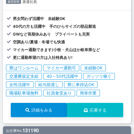
派遣社員
雇用形態
男女問わず活躍中 未経験OK
40代の方も活躍中 手のひらサイズの部品製造
GWなど長期休みあり プライベートも充実
空調あり/夏場・冬場でも快適
マイカー通勤できます/小牧・犬山ほか岐阜県など
更に通勤希望の方は入社特典あり!
寮はワンルーム
マイカー通勤可
未経験OK
交通費規定支給
40～50代活躍中
ガッツリ稼ぐ
女性活躍中
給与前渡し
寮に車持込OK
職場駐車場無料
社員食堂あり
簡単作業
詳細をみる
応募する
131190
お仕事No.