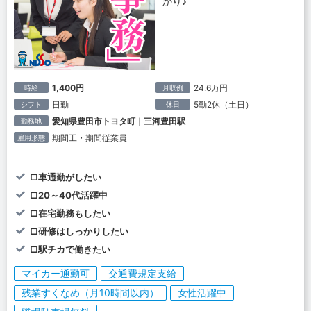
かり♪
1,400円
24.6万円
時給
月収例
日勤
5勤2休（土日）
シフト
休日
愛知県豊田市トヨタ町｜三河豊田駅
勤務地
期間工・期間従業員
雇用形態
□車通勤がしたい
□20～40代活躍中
□在宅勤務もしたい
□研修はしっかりしたい
□駅チカで働きたい
マイカー通勤可
交通費規定支給
残業すくなめ（月10時間以内）
女性活躍中