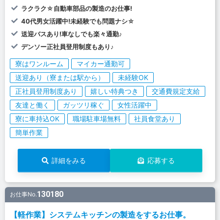
ラクラク☆自動車部品の製造のお仕事!
40代男女活躍中!未経験でも問題ナシ☆
送迎バスあり!車なしでも楽々通勤♪
デンソー正社員登用制度もあり♪
寮はワンルーム
マイカー通勤可
送迎あり（寮または駅から）
未経験OK
正社員登用制度あり
嬉しい特典つき
交通費規定支給
友達と働く
ガッツリ稼ぐ
女性活躍中
寮に車持込OK
職場駐車場無料
社員食堂あり
簡単作業
詳細をみる
応募する
130180
お仕事No.
【軽作業】システムキッチンの製造をするお仕事。