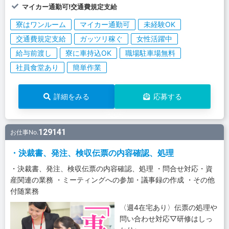
マイカー通勤可!交通費規定支給
寮はワンルーム
マイカー通勤可
未経験OK
交通費規定支給
ガッツリ稼ぐ
女性活躍中
給与前渡し
寮に車持込OK
職場駐車場無料
社員食堂あり
簡単作業
詳細をみる
応募する
129141
お仕事No.
・決裁書、発注、検収伝票の内容確認、処理
・決裁書、発注、検収伝票の内容確認、処理 ・問合せ対応・資
産関連の業務 ・ミーティングへの参加・議事録の作成 ・その他
付随業務
〈週4在宅あり〉伝票の処理や
問い合わせ対応▽研修はしっ