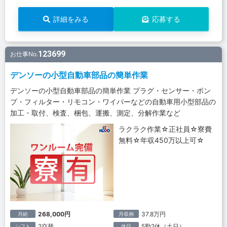
詳細をみる
応募する
123699
お仕事No.
デンソーの小型自動車部品の簡単作業
デンソーの小型自動車部品の簡単作業 プラグ・センサー・ポン
プ・フィルター・リモコン・ワイパーなどの自動車用小型部品の
加工・取付、検査、梱包、運搬、測定、分解作業など
ラクラク作業☆正社員☆寮費
無料☆年収450万以上可☆
268,000円
37.8万円
月給
月収例
2交替
5勤2休（土日）
シフト
休日