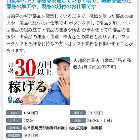
自動車のギア部品を製造している工場で、機械を使った
部品の加工や、製品の組付のお仕事です
自動車のギア部品を製造している工場で、機械を使った部品の加
工や、製品の組付のお仕事です ボタンを押して部品を加工・小
型部品の組み立て・製品の運搬や検査 台車を使っての部品の運
搬や、出荷品の運搬・選別・検査などの業務もあります。 フォ
ークリフト免許をお持ちの方へはリフト業務をお願いすることが
あります。
★超軽作業★自動車部品☆高
収入!月収例33万円可!
1,500円
33.7万円
時給
月収例
2交替
5勤2休（土日）
シフト
休日
岐阜県可児郡御嵩町御嵩｜名鉄広見線 御嵩駅
勤務地
派遣社員
雇用形態