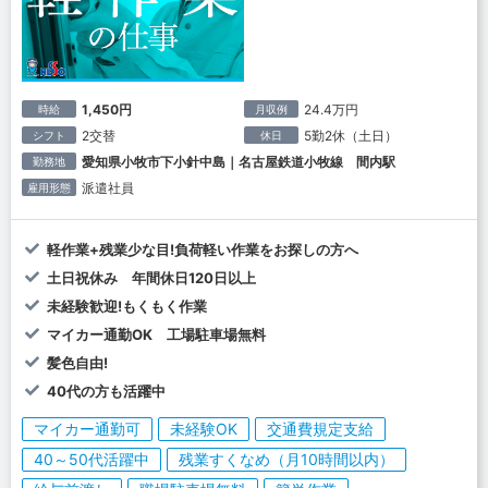
1,450円
24.4万円
時給
月収例
2交替
5勤2休（土日）
シフト
休日
愛知県小牧市下小針中島｜名古屋鉄道小牧線 間内駅
勤務地
派遣社員
雇用形態
軽作業+残業少な目!負荷軽い作業をお探しの方へ
土日祝休み 年間休日120日以上
未経験歓迎!もくもく作業
マイカー通勤OK 工場駐車場無料
髪色自由!
40代の方も活躍中
マイカー通勤可
未経験OK
交通費規定支給
40～50代活躍中
残業すくなめ（月10時間以内）