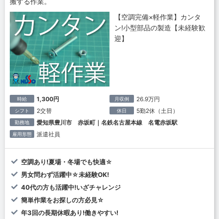
搬する作業。
【空調完備×軽作業】カンタ
ン!小型部品の製造【未経験歓
迎】
1,300円
26.9万円
時給
月収例
2交替
5勤2休（土日）
シフト
休日
愛知県豊川市 赤坂町｜名鉄名古屋本線 名電赤坂駅
勤務地
派遣社員
雇用形態
空調あり!夏場・冬場でも快適☆
男女問わず活躍中☆未経験OK!
40代の方も活躍中!いざチャレンジ
簡単作業をお探しの方必見☆
年3回の長期休暇あり!働きやすい!