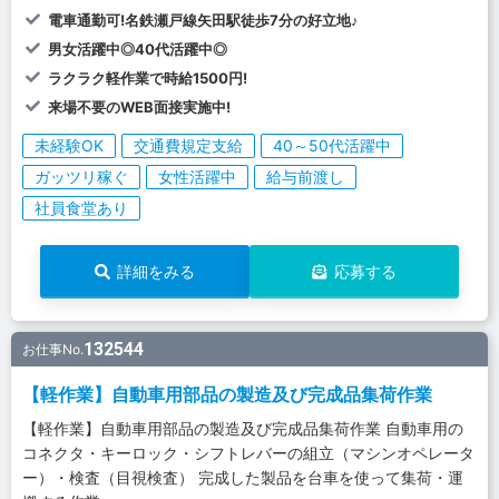
電車通勤可!名鉄瀬戸線矢田駅徒歩7分の好立地♪
男女活躍中◎40代活躍中◎
ラクラク軽作業で時給1500円!
来場不要のWEB面接実施中!
未経験OK
交通費規定支給
40～50代活躍中
ガッツリ稼ぐ
女性活躍中
給与前渡し
社員食堂あり
詳細をみる
応募する
132544
お仕事No.
【軽作業】自動車用部品の製造及び完成品集荷作業
【軽作業】自動車用部品の製造及び完成品集荷作業 自動車用の
コネクタ・キーロック・シフトレバーの組立（マシンオペレータ
ー）・検査（目視検査） 完成した製品を台車を使って集荷・運