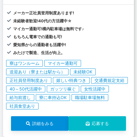
メーカー正社員登用制度あります!
未経験者歓迎!40代の方活躍中☆
マイカー通勤可!構内駐車場は無料です♪
もちろん電車での通勤も可!
愛知県からの通勤者も活躍中!
みたけで製造、生活が向上。
寮はワンルーム
マイカー通勤可
送迎あり（寮または駅から）
未経験OK
正社員登用制度あり
嬉しい特典つき
交通費規定支給
40～50代活躍中
ガッツリ稼ぐ
女性活躍中
給与前渡し
寮に車持込OK
職場駐車場無料
社員食堂あり
詳細をみる
応募する