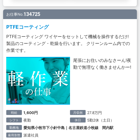
134725
お仕事No.
PTFEコーティング
PTFEコーティング ワイヤーをセットして機械を操作するだけ!
製品のコーティング・乾燥を行います。 クリーンルーム内での
作業です。
尾張にお住いのみなさーん!夜
勤で無理なく働きませんかー!
1,600円
27.8万円
時給
月収例
夜勤
5勤2休（土日）
シフト
休日
愛知県小牧市下小針中島｜名古屋鉄道小牧線 間内駅
勤務地
派遣社員
雇用形態