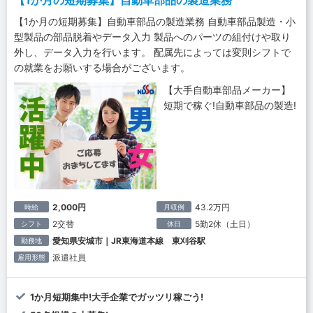
【1か月の短期募集】自動車部品の製造業務
【1か月の短期募集】自動車部品の製造業務 自動車部品製造・小
型製品の部品脱着やデータ入力 製品へのパーツの組付けや取り
外し、データ入力を行います。 配属先によっては変則シフトで
の就業をお願いする場合がございます。
【大手自動車部品メーカー】
短期で稼ぐ!自動車部品の製造!
2,000円
43.2万円
時給
月収例
2交替
5勤2休（土日）
シフト
休日
愛知県安城市｜JR東海道本線 東刈谷駅
勤務地
派遣社員
雇用形態
1か月短期集中!大手企業でガッツリ稼ごう!