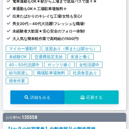
電車通勤もOK★駅から工場まで送迎バスで楽々★
車通勤もOK☆工場駐車場無料☆
出来たばかりのキレイな工場!女性も安心!
男女20代～40代大活躍!フレッシュな職場!
未経験者大歓迎★安心安全のフォロー体制!
大人気な簡単軽作業で高時給の1500円!
マイカー通勤可
送迎あり（寮または駅から）
未経験OK
交通費規定支給
友達と働く
40～50代活躍中
ガッツリ稼ぐ
女性活躍中
給与前渡し
職場駐車場無料
社員食堂あり
簡単作業
詳細をみる
応募する
135558
お仕事No.