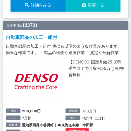
詳細をみる
応募する
123701
お仕事No.
自動車部品の加工・組付
自動車部品の加工・組付 他にも以下のような作業があります。
簡単な作業です。 ・製品の検査や運搬作業 ・測定や分解作業
【DENSO】固定月給25.8万!
手当コミで月収例35万も可!寮
費無料
268,000円
37.0万円
月給
月収例
2交替
5勤2休（土日）
シフト
休日
愛知県西尾市善明町｜JR東海道本線 幸田駅
勤務地