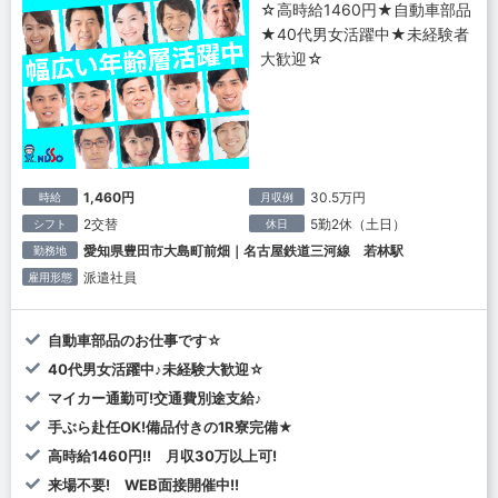
☆高時給1460円★自動車部品
★40代男女活躍中★未経験者
大歓迎☆
1,460円
30.5万円
時給
月収例
2交替
5勤2休（土日）
シフト
休日
愛知県豊田市大島町前畑｜名古屋鉄道三河線 若林駅
勤務地
派遣社員
雇用形態
自動車部品のお仕事です☆
40代男女活躍中♪未経験大歓迎☆
マイカー通勤可!交通費別途支給♪
手ぶら赴任OK!備品付きの1R寮完備★
高時給1460円!! 月収30万以上可!
来場不要! WEB面接開催中!!