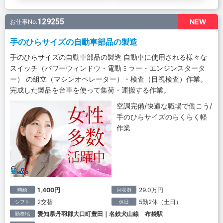
129255
NEW
お仕事No.
手のひらサイズの自動車部品の製造
手のひらサイズの自動車部品の製造 自動車に使用される様々な
スイッチ（パワーウィンドウ・電動ミラー・エンジンスタータ
ー） の組立（マシンオペレーター）・検査（目視検査）作業。
完成した製品を台車を使って集荷・運搬する作業。
空調完備/快適な職場で働こう/
手のひらサイズのらくらく軽
作業
1,400円
29.0万円
時給
月収例
2交替
5勤2休（土日）
シフト
休日
愛知県丹羽郡大口町豊田｜名鉄犬山線 布袋駅
勤務地