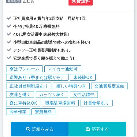
寮費無料
正社員
雇用形態
正社員雇用★賞与年2回支給 昇給年1回!
今だけ特典40万!寮費無料
40代男女活躍中!未経験大歓迎!
小型自動車部品の製造で体への負担も軽い!
デンソー正社員登用制度もあり♪
安定企業で長く腰を据えて働こう!
寮はワンルーム
マイカー通勤可
送迎あり（寮または駅から）
未経験OK
正社員登用制度あり
嬉しい特典つき
交通費規定支給
友達と働く
ガッツリ稼ぐ
女性活躍中
寮に車持込OK
職場駐車場無料
社員食堂あり
簡単作業
寮費無料
詳細をみる
応募する