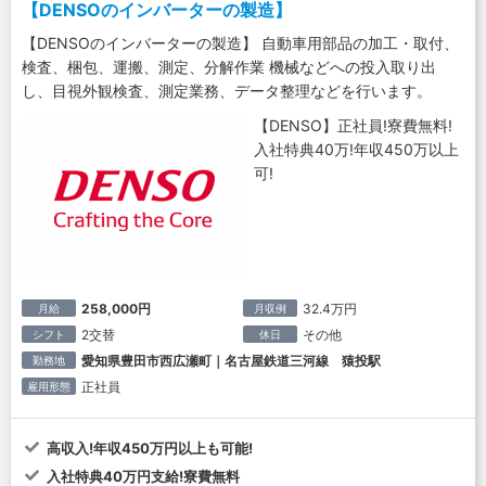
【DENSOのインバーターの製造】
【DENSOのインバーターの製造】 自動車用部品の加工・取付、
検査、梱包、運搬、測定、分解作業 機械などへの投入取り出
し、目視外観検査、測定業務、データ整理などを行います。
【DENSO】正社員!寮費無料!
入社特典40万!年収450万以上
可!
258,000円
32.4万円
月給
月収例
2交替
その他
シフト
休日
愛知県豊田市西広瀬町｜名古屋鉄道三河線 猿投駅
勤務地
正社員
雇用形態
高収入!年収450万円以上も可能!
入社特典40万円支給!寮費無料