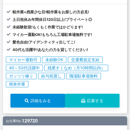
軽作業+残業少な目!軽作業をお探しの方必見!
土日祝休み年間休日120日以上!プライベート◎
未経験歓迎!もくもく作業ではかどります!
マイカー通勤OK!もちろん工場駐車場無料です!
髪色自由!アイデンティティ出してこ!
40代も活躍中!あなたの力を貸してください!
マイカー通勤可
未経験OK
交通費規定支給
40～50代活躍中
残業すくなめ（月10時間以内）
ガッツリ稼ぐ
給与前渡し
職場駐車場無料
簡単作業
詳細をみる
応募する
129720
お仕事No.