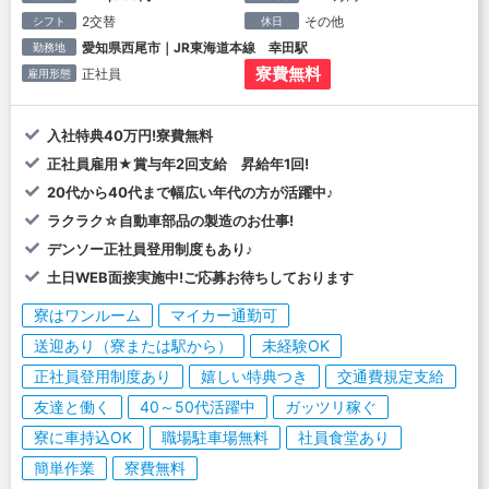
2交替
その他
シフト
休日
愛知県西尾市｜JR東海道本線 幸田駅
勤務地
寮費無料
正社員
雇用形態
入社特典40万円!寮費無料
正社員雇用★賞与年2回支給 昇給年1回!
20代から40代まで幅広い年代の方が活躍中♪
ラクラク☆自動車部品の製造のお仕事!
デンソー正社員登用制度もあり♪
土日WEB面接実施中!ご応募お待ちしております
寮はワンルーム
マイカー通勤可
送迎あり（寮または駅から）
未経験OK
正社員登用制度あり
嬉しい特典つき
交通費規定支給
友達と働く
40～50代活躍中
ガッツリ稼ぐ
寮に車持込OK
職場駐車場無料
社員食堂あり
簡単作業
寮費無料