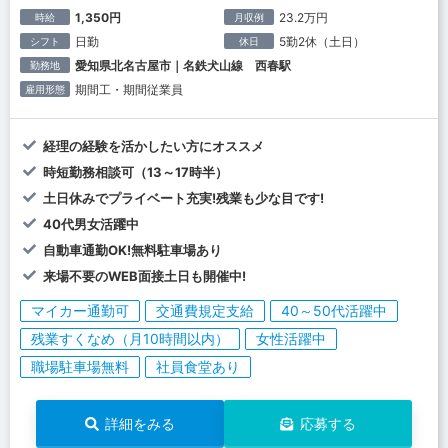
1,350円
23.2万円
時給
月収例
日勤
5勤2休（土日）
シフト
休日
愛知県北名古屋市｜名鉄犬山線 西春駅
勤務地
期間工・期間従業員
雇用形態
経理の経験を活かしたい方にオススメ
時短勤務相談可（13～17時半）
土日休みでプライベート充実!残業も少な目です!
40代男女活躍中
自動車通勤OK!無料駐車場あり
来場不要のWEB面接土日も開催中!
マイカー通勤可
交通費規定支給
40～50代活躍中
残業すくなめ（月10時間以内）
女性活躍中
職場駐車場無料
社員食堂あり
詳細をみる
応募する