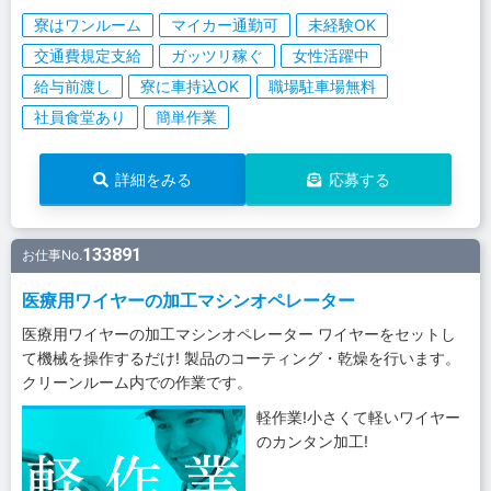
寮はワンルーム
マイカー通勤可
未経験OK
交通費規定支給
ガッツリ稼ぐ
女性活躍中
給与前渡し
寮に車持込OK
職場駐車場無料
社員食堂あり
簡単作業
詳細をみる
応募する
133891
お仕事No.
医療用ワイヤーの加工マシンオペレーター
医療用ワイヤーの加工マシンオペレーター ワイヤーをセットし
て機械を操作するだけ! 製品のコーティング・乾燥を行います。
クリーンルーム内での作業です。
軽作業!小さくて軽いワイヤー
のカンタン加工!