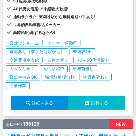
50名規模の大募集!
40代男女活躍中!未経験大歓迎!
通勤ラクラク♪東刈谷駅から無料送迎バスあり!
世界的自動車部品メーカー!
高時給!応募するなら今!
寮はワンルーム
マイカー通勤可
送迎あり（寮または駅から）
未経験OK
交通費規定支給
友達と働く
40～50代活躍中
ガッツリ稼ぐ
女性活躍中
給与前渡し
寮に車持込OK
職場駐車場無料
社員食堂あり
簡単作業
詳細をみる
応募する
136126
NEW
お仕事No.