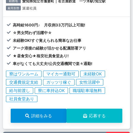
愛知県知立市逢妻町｜名古屋鉄道 一ツ木駅/知立駅
勤務地
派遣社員
雇用形態
高時給1600円♪ 月収例33万円以上可能!
☆男女問わず活躍中☆
未経験OK!すぐ覚えられる簡単なお仕事
アーク溶接の経験が活かせる配属部署アリ
★昼食安心★格安社員食堂あり!
車がなくても大丈夫!公共交通機関で楽々通勤!
寮はワンルーム
マイカー通勤可
未経験OK
交通費規定支給
ガッツリ稼ぐ
女性活躍中
給与前渡し
寮に車持込OK
職場駐車場無料
社員食堂あり
詳細をみる
応募する