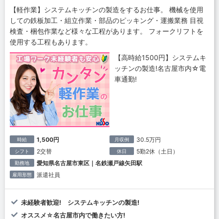
【軽作業】システムキッチンの製造をするお仕事。 機械を使用
しての鉄板加工・組立作業・部品のピッキング・運搬業務 目視
検査・梱包作業など様々な工程があります。 フォークリフトを
使用する工程もあります。
【高時給1500円】システムキ
ッチンの製造!名古屋市内☆電
車通勤!
1,500円
30.5万円
時給
月収例
2交替
5勤2休（土日）
シフト
休日
愛知県名古屋市東区｜名鉄瀬戸線矢田駅
勤務地
派遣社員
雇用形態
未経験者歓迎! システムキッチンの製造!
オススメ☆名古屋市内で働きたい方!