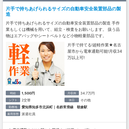
片手で持ちあげられるサイズの自動車安全装置部品の製
造
片手で持ちあげられるサイズの自動車安全装置部品の製造 手作
業もしくは機械を用いて、組立・検査をお願いします。 扱う品
物はエアバッグやシートベルトなど小物軽量部品です。
片手で持てる!超軽作業★名古
屋市から電車通勤可能!月収34
万以上可!
1,500円
34.7万円
時給
月収例
2交替
その他
シフト
休日
愛知県知多市北浜町｜名鉄常滑線 朝倉駅
勤務地
派遣社員
雇用形態