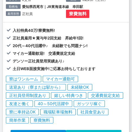
愛知県西尾市｜JR東海道本線 幸田駅
勤務地
寮費無料
正社員
雇用形態
入社特典40万!寮費無料!
正社員雇用★賞与年2回支給 昇給年1回!
20代～40代活躍中♪ 未経験でも問題ナシ!
マイカー通勤歓迎! 交通費規定支給
デンソー正社員登用実績あり♪
土日WEB面接実施中!ご応募お待ちしております
寮はワンルーム
マイカー通勤可
送迎あり（寮または駅から）
未経験OK
正社員登用制度あり
嬉しい特典つき
交通費規定支給
友達と働く
40～50代活躍中
ガッツリ稼ぐ
寮に車持込OK
職場駐車場無料
社員食堂あり
簡単作業
寮費無料