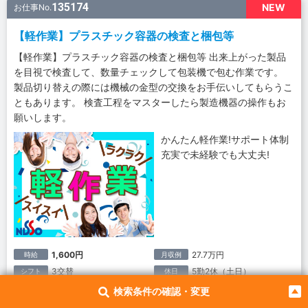
135174
NEW
お仕事No.
【軽作業】プラスチック容器の検査と梱包等
【軽作業】プラスチック容器の検査と梱包等 出来上がった製品
を目視で検査して、数量チェックして包装機で包む作業です。
製品切り替えの際には機械の金型の交換をお手伝いしてもらうこ
ともあります。 検査工程をマスターしたら製造機器の操作もお
願いします。
かんたん軽作業!サポート体制
充実で未経験でも大丈夫!
1,600円
27.7万円
時給
月収例
3交替
5勤2休（土日）
シフト
休日
愛知県犬山市｜名鉄小牧線 羽黒駅
勤務地
検索条件の確認・変更
派遣社員
雇用形態