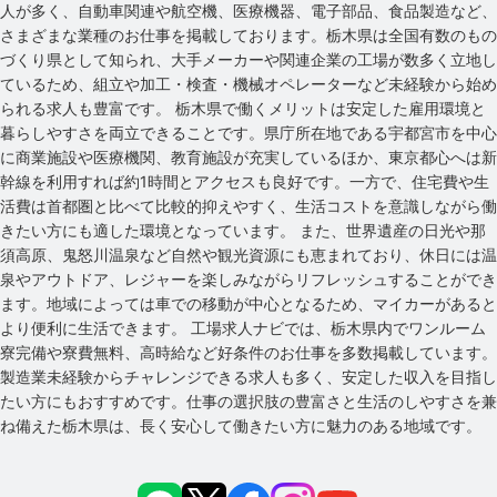
人が多く、自動車関連や航空機、医療機器、電子部品、食品製造など、
さまざまな業種のお仕事を掲載しております。栃木県は全国有数のもの
づくり県として知られ、大手メーカーや関連企業の工場が数多く立地し
ているため、組立や加工・検査・機械オペレーターなど未経験から始め
られる求人も豊富です。 栃木県で働くメリットは安定した雇用環境と
暮らしやすさを両立できることです。県庁所在地である宇都宮市を中心
に商業施設や医療機関、教育施設が充実しているほか、東京都心へは新
幹線を利用すれば約1時間とアクセスも良好です。一方で、住宅費や生
活費は首都圏と比べて比較的抑えやすく、生活コストを意識しながら働
きたい方にも適した環境となっています。 また、世界遺産の日光や那
須高原、鬼怒川温泉など自然や観光資源にも恵まれており、休日には温
泉やアウトドア、レジャーを楽しみながらリフレッシュすることができ
ます。地域によっては車での移動が中心となるため、マイカーがあると
より便利に生活できます。 工場求人ナビでは、栃木県内でワンルーム
寮完備や寮費無料、高時給など好条件のお仕事を多数掲載しています。
製造業未経験からチャレンジできる求人も多く、安定した収入を目指し
たい方にもおすすめです。仕事の選択肢の豊富さと生活のしやすさを兼
ね備えた栃木県は、長く安心して働きたい方に魅力のある地域です。