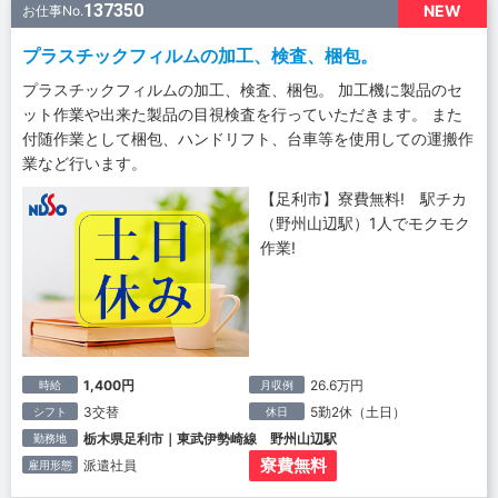
137350
NEW
お仕事No.
プラスチックフィルムの加工、検査、梱包。
プラスチックフィルムの加工、検査、梱包。 加工機に製品のセ
ット作業や出来た製品の目視検査を行っていただきます。 また
付随作業として梱包、ハンドリフト、台車等を使用しての運搬作
業など行います。
【足利市】寮費無料! 駅チカ
（野州山辺駅）1人でモクモク
作業!
1,400円
26.6万円
時給
月収例
3交替
5勤2休（土日）
シフト
休日
栃木県足利市｜東武伊勢崎線 野州山辺駅
勤務地
寮費無料
派遣社員
雇用形態