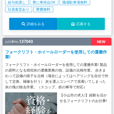
給与前渡し
寮に車持込OK
職場駐車場無料
社員食堂あり
寮費無料
詳細をみる
応募する
137040
NEW
お仕事No.
フォークリフト・ホイールローダーを使用しての運搬作
業!
フォークリフト・ホイールローダーを使用しての運搬作業! 製品
の原料となる焼却灰の運搬業務の他、設備の点検作業。 歩きま
わって設備の様子を点検（場合によってはベアリングを自分で外
して交換、補修を行う） 灰を運ぶコンベアで居着いてしまった
灰の塊の除去作業。（スコップ、鉄の棒等で対応）
【小山市の求人!】経験を活か
せるフォークリフトのお仕事!