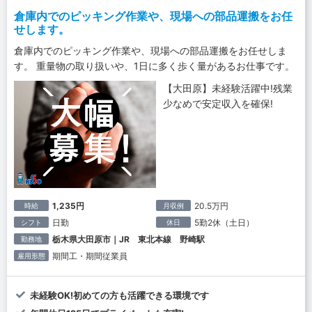
倉庫内でのピッキング作業や、現場への部品運搬をお任
せします。
倉庫内でのピッキング作業や、現場への部品運搬をお任せしま
す。 重量物の取り扱いや、1日に多く歩く量があるお仕事です。
【大田原】未経験活躍中!残業
少なめで安定収入を確保!
1,235円
20.5万円
時給
月収例
日勤
5勤2休（土日）
シフト
休日
栃木県大田原市｜JR 東北本線 野崎駅
勤務地
期間工・期間従業員
雇用形態
未経験OK!初めての方も活躍できる環境です