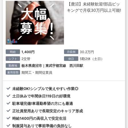
【鹿沼】未経験歓迎!部品ピッ
キングで月収30万円以上可能!
1,400円
30.2万円
時給
月収例
2交替
5勤2休（土日）
シフト
休日
栃木県鹿沼市｜東武宇都宮線 西川田駅
勤務地
期間工・期間従業員
雇用形態
未経験OK!シンプルで覚えやすい作業◎
土日休みで年間休日119日の好環境
駐車場完備!車通勤希望の方にも最適
正社員登用ありで長期安定のキャリア形成
時給1400円の高収入で安定生活
制服貸与ありで事前準備の負担なし