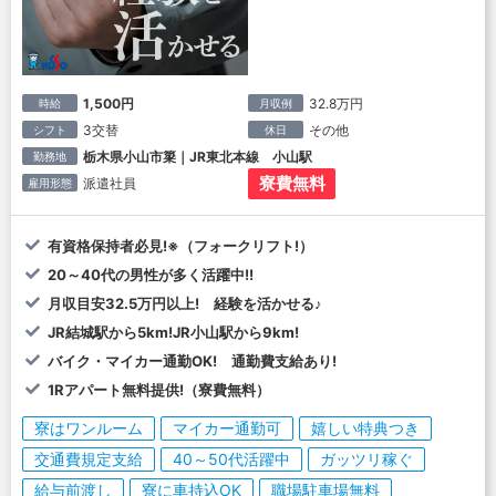
1,500円
32.8万円
時給
月収例
3交替
その他
シフト
休日
栃木県小山市簗｜JR東北本線 小山駅
勤務地
寮費無料
派遣社員
雇用形態
有資格保持者必見!※（フォークリフト!）
20～40代の男性が多く活躍中!!
月収目安32.5万円以上! 経験を活かせる♪
JR結城駅から5km!JR小山駅から9km!
バイク・マイカー通勤OK! 通勤費支給あり!
1Rアパート無料提供!（寮費無料）
寮はワンルーム
マイカー通勤可
嬉しい特典つき
交通費規定支給
40～50代活躍中
ガッツリ稼ぐ
給与前渡し
寮に車持込OK
職場駐車場無料