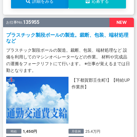
詳細をみる
応募する
135955
NEW
お仕事No.
プラスチック製段ボールの製造。裁断、包装、端材処理
など
プラスチック製段ボールの製造。裁断、包装、端材処理など 設
備を利用してのマシンオペレーターなどの作業。 材料や完成品
の運搬をフォークリフトにて行います。 ※仕事が覚えるまでは日
勤となります。
【下都賀郡壬生町!】【時給UP
作業所】
1,450円
25.4万円
時給
月収例