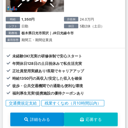
1,350円
24.0万円
時給
月収例
日勤
5勤2休（土日）
シフト
休日
栃木県日光市荊沢｜JR日光線今市
勤務地
期間工・期間従業員
雇用形態
未経験OK!充実の研修体制で安心スタート
年間休日128日の土日祝休みで私生活充実
正社員登用実績あり!長期でキャリアアップ
時給1350円の高収入!安定した収入を確保
徒歩・公共交通機関での通勤も便利な環境
福利厚生充実!提携施設の優待クーポンあり
交通費規定支給
残業すくなめ（月10時間以内）
詳細をみる
応募する