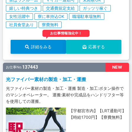
嬉しい特典つき
交通費規定支給
ガッツリ稼ぐ
女性活躍中
寮に車持込OK
職場駐車場無料
社員食堂あり
寮費無料
お仕事情報強化中！
詳細をみる
応募する
137443
NEW
お仕事No.
光ファイバー素材の製造・加工・運搬
光ファイバー素材の製造・加工・運搬 製造・加工:ボタン操作で
のマシンオペレーター。 運搬:素材や完成品をハンドリフター等
を使用しての運搬。
【宇都宮市内】【LRT通勤可】
【時給1700円】【寮費無料】