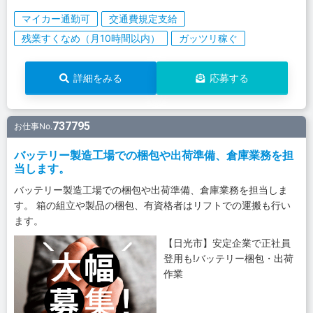
マイカー通勤可
交通費規定支給
残業すくなめ（月10時間以内）
ガッツリ稼ぐ
詳細をみる
応募する
737795
お仕事No.
バッテリー製造工場での梱包や出荷準備、倉庫業務を担
当します。
バッテリー製造工場での梱包や出荷準備、倉庫業務を担当しま
す。 箱の組立や製品の梱包、有資格者はリフトでの運搬も行い
ます。
【日光市】安定企業で正社員
登用も!バッテリー梱包・出荷
作業