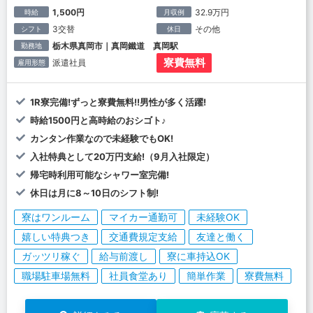
1,500円
32.9万円
時給
月収例
3交替
その他
シフト
休日
栃木県真岡市｜真岡鐵道 真岡駅
勤務地
寮費無料
派遣社員
雇用形態
1R寮完備!ずっと寮費無料!!男性が多く活躍!
時給1500円と高時給のおシゴト♪
カンタン作業なので未経験でもOK!
入社特典として20万円支給!（9月入社限定）
帰宅時利用可能なシャワー室完備!
休日は月に8～10日のシフト制!
寮はワンルーム
マイカー通勤可
未経験OK
嬉しい特典つき
交通費規定支給
友達と働く
ガッツリ稼ぐ
給与前渡し
寮に車持込OK
職場駐車場無料
社員食堂あり
簡単作業
寮費無料