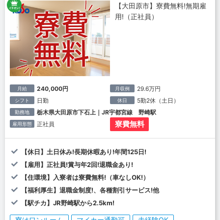
【大田原市】寮費無料!無期雇
用!（正社員）
240,000円
29.6万円
月給
月収例
日勤
5勤2休（土日）
シフト
休日
栃木県大田原市下石上｜JR宇都宮線 野崎駅
勤務地
寮費無料
正社員
雇用形態
【休日】土日休み!長期休暇あり!年間125日!
【雇用】正社員!賞与年2回!退職金あり!
【住環境】入寮者は寮費無料!（車なしOK!）
【福利厚生】退職金制度!、各種割引サービス!他
【駅チカ】JR野崎駅から2.5km!
寮はワンルーム
マイカー通勤可
未経験OK