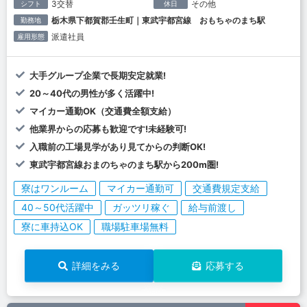
3交替
その他
シフト
休日
栃木県下都賀郡壬生町｜東武宇都宮線 おもちゃのまち駅
勤務地
派遣社員
雇用形態
大手グループ企業で長期安定就業!
20～40代の男性が多く活躍中!
マイカー通勤OK（交通費全額支給）
他業界からの応募も歓迎です!未経験可!
入職前の工場見学があり見てからの判断OK!
東武宇都宮線おまのちゃのまち駅から200m圏!
寮はワンルーム
マイカー通勤可
交通費規定支給
40～50代活躍中
ガッツリ稼ぐ
給与前渡し
寮に車持込OK
職場駐車場無料
詳細をみる
応募する