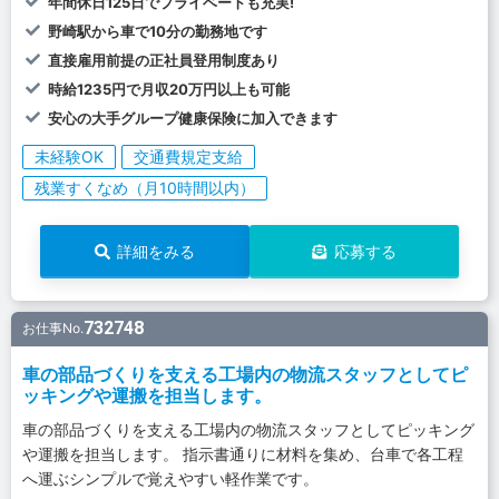
年間休日125日でプライベートも充実!
野崎駅から車で10分の勤務地です
直接雇用前提の正社員登用制度あり
時給1235円で月収20万円以上も可能
安心の大手グループ健康保険に加入できます
未経験OK
交通費規定支給
残業すくなめ（月10時間以内）
詳細をみる
応募する
732748
お仕事No.
車の部品づくりを支える工場内の物流スタッフとしてピ
ッキングや運搬を担当します。
車の部品づくりを支える工場内の物流スタッフとしてピッキング
や運搬を担当します。 指示書通りに材料を集め、台車で各工程
へ運ぶシンプルで覚えやすい軽作業です。