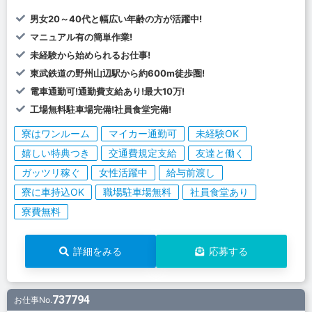
男女20～40代と幅広い年齢の方が活躍中!
マニュアル有の簡単作業!
未経験から始められるお仕事!
東武鉄道の野州山辺駅から約600m徒歩圏!
電車通勤可!通勤費支給あり!最大10万!
工場無料駐車場完備!社員食堂完備!
寮はワンルーム
マイカー通勤可
未経験OK
嬉しい特典つき
交通費規定支給
友達と働く
ガッツリ稼ぐ
女性活躍中
給与前渡し
寮に車持込OK
職場駐車場無料
社員食堂あり
寮費無料
詳細をみる
応募する
737794
お仕事No.