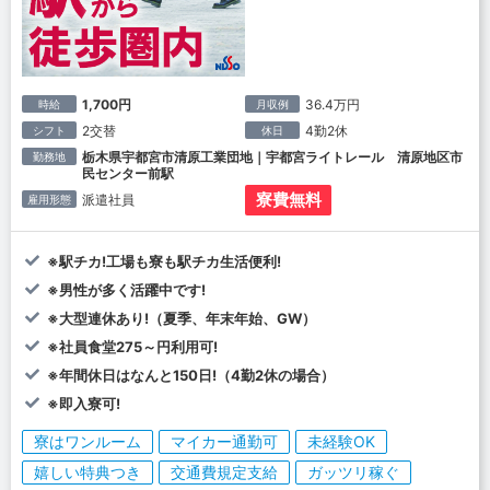
1,700円
36.4万円
時給
月収例
2交替
4勤2休
シフト
休日
栃木県宇都宮市清原工業団地｜宇都宮ライトレール 清原地区市
勤務地
民センター前駅
寮費無料
派遣社員
雇用形態
※駅チカ!工場も寮も駅チカ生活便利!
※男性が多く活躍中です!
※大型連休あり!（夏季、年末年始、GW）
※社員食堂275～円利用可!
※年間休日はなんと150日!（4勤2休の場合）
※即入寮可!
寮はワンルーム
マイカー通勤可
未経験OK
嬉しい特典つき
交通費規定支給
ガッツリ稼ぐ