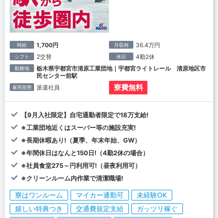
1,700円
36.4万円
時給
月収例
2交替
4勤2休
シフト
休日
栃木県宇都宮市清原工業団地｜宇都宮ライトレール 清原地区市
勤務地
民センター前駅
寮費無料
派遣社員
雇用形態
【9月入社限定】自宅通勤者限定で18万支給!
※工業団地近くはスーパー等の施設充実!
※長期休暇あり!（夏季、年末年始、GW）
※年間休日はなんと150日!（4勤2休の場合）
※社員食堂275～円利用可!（昼夜利用可）
※クリーンルーム内作業で清潔職場!
寮はワンルーム
マイカー通勤可
未経験OK
嬉しい特典つき
交通費規定支給
ガッツリ稼ぐ