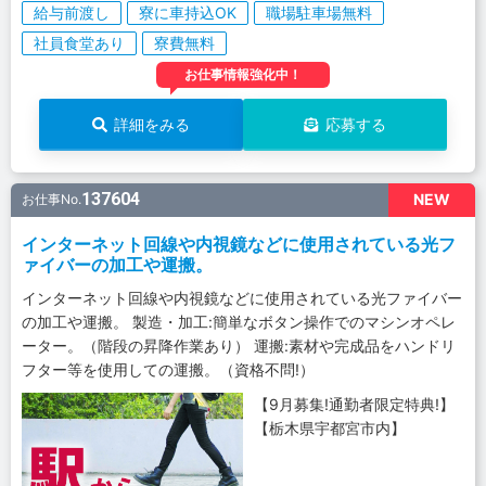
給与前渡し
寮に車持込OK
職場駐車場無料
社員食堂あり
寮費無料
お仕事情報強化中！
詳細をみる
応募する
137604
NEW
お仕事No.
インターネット回線や内視鏡などに使用されている光フ
ァイバーの加工や運搬。
インターネット回線や内視鏡などに使用されている光ファイバー
の加工や運搬。 製造・加工:簡単なボタン操作でのマシンオペレ
ーター。（階段の昇降作業あり） 運搬:素材や完成品をハンドリ
フター等を使用しての運搬。（資格不問!）
【9月募集!通勤者限定特典!】
【栃木県宇都宮市内】