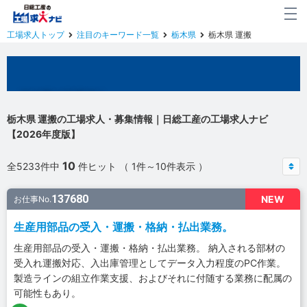
工場求人トップ
注目のキーワード一覧
栃木県
栃木県 運搬
栃木県の工場求人
栃木県 運搬の工場求人・募集情報｜日総工産の工場求人ナビ
【2026年度版】
10
全5233件中
件ヒット （ 1件～10件表示 ）
137680
NEW
お仕事No.
生産用部品の受入・運搬・格納・払出業務。
生産用部品の受入・運搬・格納・払出業務。 納入される部材の
受入れ運搬対応、入出庫管理としてデータ入力程度のPC作業。
製造ラインの組立作業支援、およびそれに付随する業務に配属の
可能性もあり。