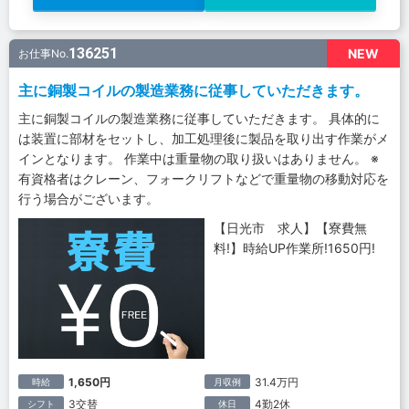
136251
NEW
お仕事No.
主に銅製コイルの製造業務に従事していただきます。
主に銅製コイルの製造業務に従事していただきます。 具体的に
は装置に部材をセットし、加工処理後に製品を取り出す作業がメ
インとなります。 作業中は重量物の取り扱いはありません。 ※
有資格者はクレーン、フォークリフトなどで重量物の移動対応を
行う場合がございます。
【日光市 求人】【寮費無
料!】時給UP作業所!1650円!
1,650円
31.4万円
時給
月収例
3交替
4勤2休
シフト
休日