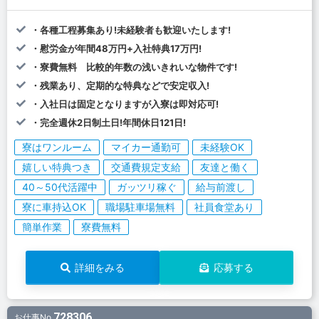
・各種工程募集あり!未経験者も歓迎いたします!
・慰労金が年間48万円+入社特典17万円!
・寮費無料 比較的年数の浅いきれいな物件です!
・残業あり、定期的な特典などで安定収入!
・入社日は固定となりますが入寮は即対応可!
・完全週休2日制土日!年間休日121日!
寮はワンルーム
マイカー通勤可
未経験OK
嬉しい特典つき
交通費規定支給
友達と働く
40～50代活躍中
ガッツリ稼ぐ
給与前渡し
寮に車持込OK
職場駐車場無料
社員食堂あり
簡単作業
寮費無料
詳細をみる
応募する
728306
お仕事No.