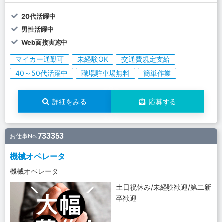
20代活躍中
男性活躍中
Web面接実施中
マイカー通勤可
未経験OK
交通費規定支給
40～50代活躍中
職場駐車場無料
簡単作業
詳細をみる
応募する
733363
お仕事No.
機械オペレータ
機械オペレータ
土日祝休み/未経験歓迎/第二新
卒歓迎