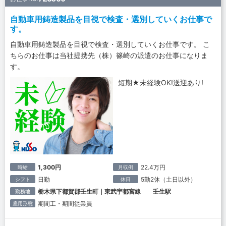
自動車用鋳造製品を目視で検査・選別していくお仕事で
す。
自動車用鋳造製品を目視で検査・選別していくお仕事です。 こ
ちらのお仕事は当社提携先（株）篠崎の派遣のお仕事になりま
す。
短期★未経験OK!送迎あり!
1,300円
22.4万円
時給
月収例
日勤
5勤2休（土日以外）
シフト
休日
栃木県下都賀郡壬生町｜東武宇都宮線 壬生駅
勤務地
期間工・期間従業員
雇用形態