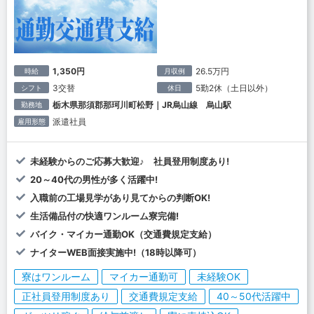
1,350円
26.5万円
時給
月収例
3交替
5勤2休（土日以外）
シフト
休日
栃木県那須郡那珂川町松野｜JR烏山線 烏山駅
勤務地
派遣社員
雇用形態
未経験からのご応募大歓迎♪ 社員登用制度あり!
20～40代の男性が多く活躍中!
入職前の工場見学があり見てからの判断OK!
生活備品付の快適ワンルーム寮完備!
バイク・マイカー通勤OK（交通費規定支給）
ナイターWEB面接実施中!（18時以降可）
寮はワンルーム
マイカー通勤可
未経験OK
正社員登用制度あり
交通費規定支給
40～50代活躍中