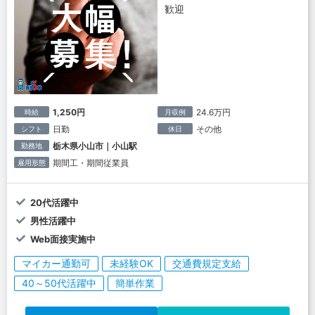
歓迎
1,250円
24.6万円
時給
月収例
日勤
その他
シフト
休日
栃木県小山市｜小山駅
勤務地
期間工・期間従業員
雇用形態
20代活躍中
男性活躍中
Web面接実施中
マイカー通勤可
未経験OK
交通費規定支給
40～50代活躍中
簡単作業