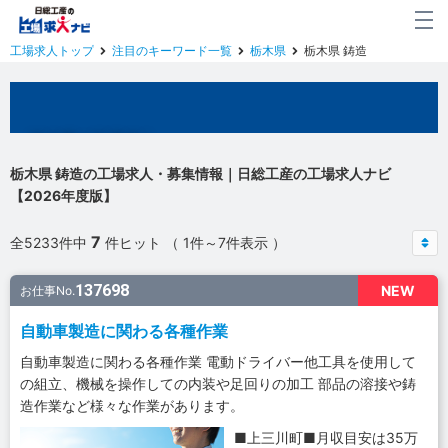
工場求人トップ
注目のキーワード一覧
栃木県
栃木県 鋳造
栃木県の工場求人
栃木県 鋳造の工場求人・募集情報｜日総工産の工場求人ナビ
【2026年度版】
7
全5233件中
件ヒット （ 1件～7件表示 ）
137698
NEW
お仕事No.
自動車製造に関わる各種作業
自動車製造に関わる各種作業 電動ドライバー他工具を使用して
の組立、機械を操作しての内装や足回りの加工 部品の溶接や鋳
造作業など様々な作業があります。
■上三川町■月収目安は35万