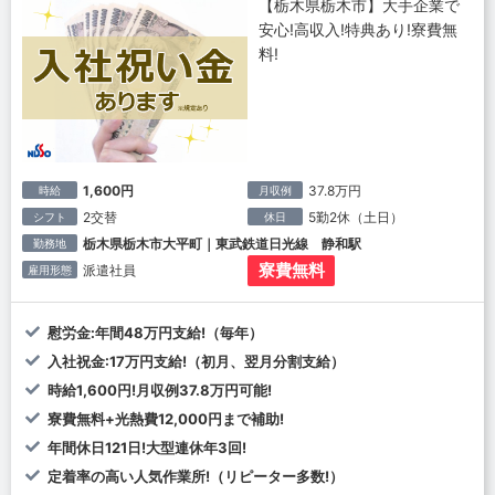
【栃木県栃木市】大手企業で
安心!高収入!特典あり!寮費無
料!
1,600円
37.8万円
時給
月収例
2交替
5勤2休（土日）
シフト
休日
栃木県栃木市大平町｜東武鉄道日光線 静和駅
勤務地
寮費無料
派遣社員
雇用形態
慰労金:年間48万円支給!（毎年）
入社祝金:17万円支給!（初月、翌月分割支給）
時給1,600円!月収例37.8万円可能!
寮費無料+光熱費12,000円まで補助!
年間休日121日!大型連休年3回!
定着率の高い人気作業所!（リピーター多数!）