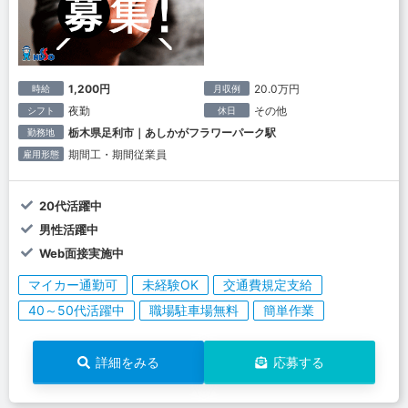
1,200円
20.0万円
時給
月収例
夜勤
その他
シフト
休日
栃木県足利市｜あしかがフラワーパーク駅
勤務地
期間工・期間従業員
雇用形態
20代活躍中
男性活躍中
Web面接実施中
マイカー通勤可
未経験OK
交通費規定支給
40～50代活躍中
職場駐車場無料
簡単作業
詳細をみる
応募する