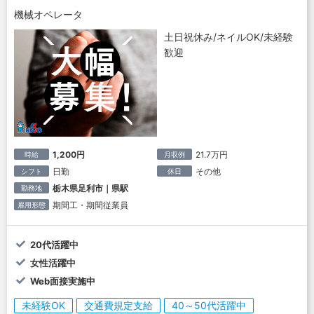
機械オペレータ
土日祝休み/ネイルOK/未経験
歓迎
1,200円
21.7万円
時給
月収例
日勤
その他
シフト
休日
栃木県足利市｜県駅
勤務地
期間工・期間従業員
雇用形態
20代活躍中
女性活躍中
Web面接実施中
未経験OK
交通費規定支給
40～50代活躍中