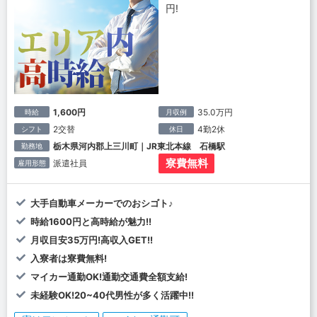
円!
1,600円
35.0万円
時給
月収例
2交替
4勤2休
シフト
休日
栃木県河内郡上三川町｜JR東北本線 石橋駅
勤務地
寮費無料
派遣社員
雇用形態
大手自動車メーカーでのおシゴト♪
時給1600円と高時給が魅力!!
月収目安35万円!高収入GET!!
入寮者は寮費無料!
マイカー通勤OK!通勤交通費全額支給!
未経験OK!20~40代男性が多く活躍中!!