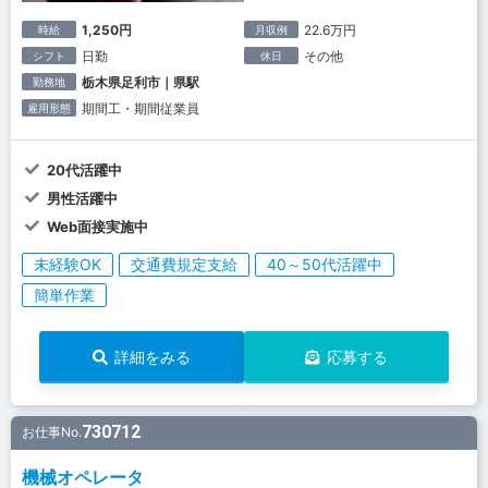
1,250円
22.6万円
時給
月収例
日勤
その他
シフト
休日
栃木県足利市｜県駅
勤務地
期間工・期間従業員
雇用形態
20代活躍中
男性活躍中
Web面接実施中
未経験OK
交通費規定支給
40～50代活躍中
簡単作業
詳細をみる
応募する
730712
お仕事No.
機械オペレータ