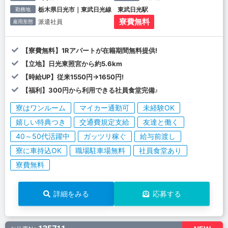
栃木県日光市｜東武日光線 東武日光駅
勤務地
寮費無料
派遣社員
雇用形態
【寮費無料】1Rアパートが在籍期間無料提供!
【立地】日光東照宮から約5.6km
【時給UP】従来1550円→1650円!
【福利】300円から利用できる社員食堂完備♪
寮はワンルーム
マイカー通勤可
未経験OK
嬉しい特典つき
交通費規定支給
友達と働く
40～50代活躍中
ガッツリ稼ぐ
給与前渡し
寮に車持込OK
職場駐車場無料
社員食堂あり
寮費無料
詳細をみる
応募する