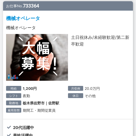
733364
お仕事No.
機械オペレータ
機械オペレータ
土日祝休み/未経験歓迎/第二新
卒歓迎
1,200円
20.0万円
時給
月収例
夜勤
その他
シフト
休日
栃木県佐野市｜佐野駅
勤務地
期間工・期間従業員
雇用形態
20代活躍中
男性活躍中