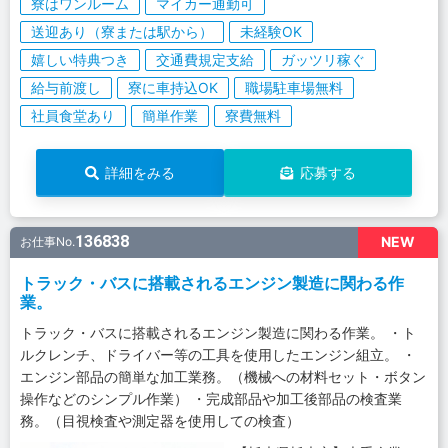
寮はワンルーム
マイカー通勤可
送迎あり（寮または駅から）
未経験OK
嬉しい特典つき
交通費規定支給
ガッツリ稼ぐ
給与前渡し
寮に車持込OK
職場駐車場無料
社員食堂あり
簡単作業
寮費無料
詳細をみる
応募する
136838
NEW
お仕事No.
トラック・バスに搭載されるエンジン製造に関わる作
業。
トラック・バスに搭載されるエンジン製造に関わる作業。 ・ト
ルクレンチ、ドライバー等の工具を使用したエンジン組立。 ・
エンジン部品の簡単な加工業務。（機械への材料セット・ボタン
操作などのシンプル作業） ・完成部品や加工後部品の検査業
務。（目視検査や測定器を使用しての検査）