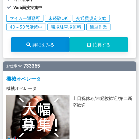
Web面接実施中
マイカー通勤可
未経験OK
交通費規定支給
40～50代活躍中
職場駐車場無料
簡単作業
詳細をみる
応募する
733365
お仕事No.
機械オペレータ
機械オペレータ
土日祝休み/未経験歓迎/第二新
卒歓迎