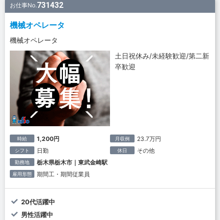
731432
お仕事No.
機械オペレータ
機械オペレータ
土日祝休み/未経験歓迎/第二新
卒歓迎
1,200円
23.7万円
時給
月収例
日勤
その他
シフト
休日
栃木県栃木市｜東武金崎駅
勤務地
期間工・期間従業員
雇用形態
20代活躍中
男性活躍中