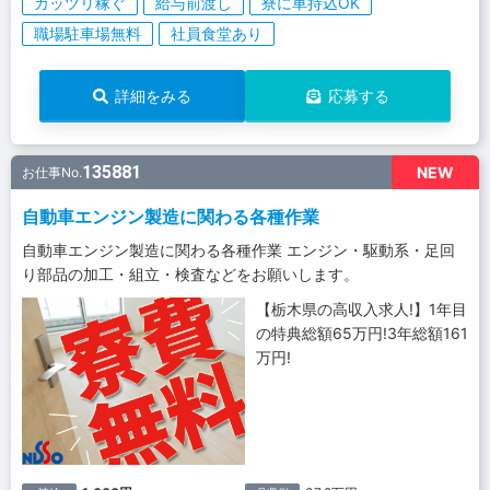
ガッツリ稼ぐ
給与前渡し
寮に車持込OK
職場駐車場無料
社員食堂あり
詳細をみる
応募する
135881
NEW
お仕事No.
自動車エンジン製造に関わる各種作業
自動車エンジン製造に関わる各種作業 エンジン・駆動系・足回
り部品の加工・組立・検査などをお願いします。
【栃木県の高収入求人!】1年目
の特典総額65万円!3年総額161
万円!