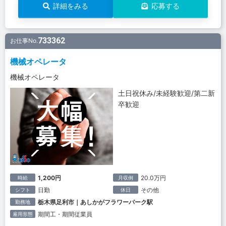
詳細をみる
応募する
733362
お仕事No.
機械オペレータ
機械オペレータ
土日祝休み/未経験歓迎/第二新
卒歓迎
1,200円
20.0万円
時給
月収例
日勤
その他
シフト
休日
栃木県足利市｜あしかがフラワーパーク駅
勤務地
期間工・期間従業員
雇用形態