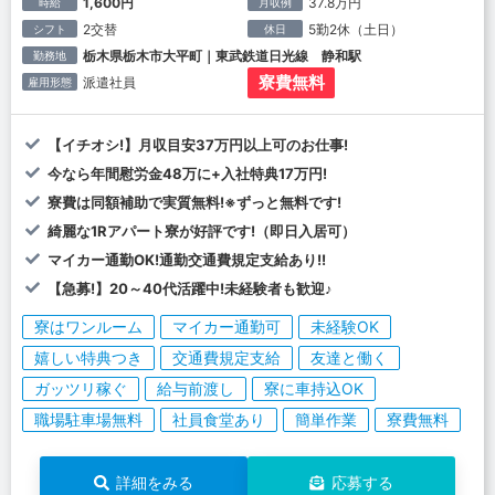
1,600円
37.8万円
時給
月収例
2交替
5勤2休（土日）
シフト
休日
栃木県栃木市大平町｜東武鉄道日光線 静和駅
勤務地
寮費無料
派遣社員
雇用形態
【イチオシ!】月収目安37万円以上可のお仕事!
今なら年間慰労金48万に+入社特典17万円!
寮費は同額補助で実質無料!※ずっと無料です!
綺麗な1Rアパート寮が好評です!（即日入居可）
マイカー通勤OK!通勤交通費規定支給あり!!
【急募!】20～40代活躍中!未経験者も歓迎♪
寮はワンルーム
マイカー通勤可
未経験OK
嬉しい特典つき
交通費規定支給
友達と働く
ガッツリ稼ぐ
給与前渡し
寮に車持込OK
職場駐車場無料
社員食堂あり
簡単作業
寮費無料
詳細をみる
応募する