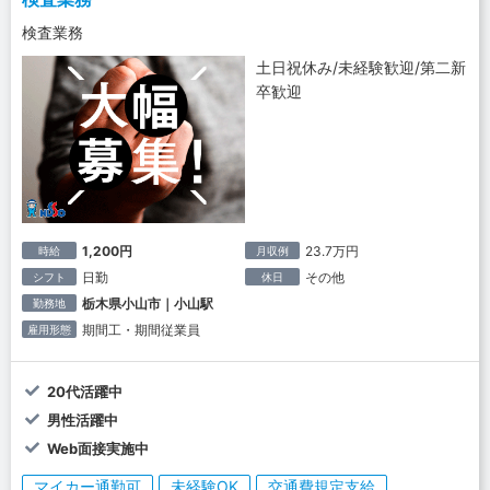
検査業務
土日祝休み/未経験歓迎/第二新
卒歓迎
1,200円
23.7万円
時給
月収例
日勤
その他
シフト
休日
栃木県小山市｜小山駅
勤務地
期間工・期間従業員
雇用形態
20代活躍中
男性活躍中
Web面接実施中
マイカー通勤可
未経験OK
交通費規定支給