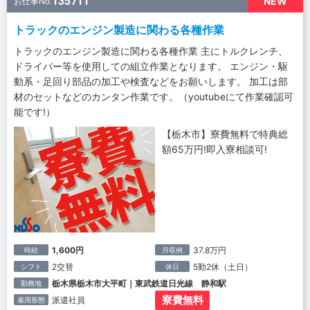
135711
NEW
お仕事No.
トラックのエンジン製造に関わる各種作業
トラックのエンジン製造に関わる各種作業 主にトルクレンチ、
ドライバー等を使用しての組立作業となります。 エンジン・駆
動系・足回り部品の加工や検査などをお願いします。 加工は部
材のセットなどのカンタン作業です。（youtubeにて作業確認可
能です!）
【栃木市】寮費無料で特典総
額65万円!即入寮相談可!
1,600円
37.8万円
時給
月収例
2交替
5勤2休（土日）
シフト
休日
栃木県栃木市大平町｜東武鉄道日光線 静和駅
勤務地
寮費無料
派遣社員
雇用形態