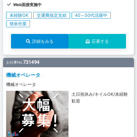
Web面接実施中
未経験OK
交通費規定支給
40～50代活躍中
簡単作業
詳細をみる
応募する
731494
お仕事No.
機械オペレータ
機械オペレータ
土日祝休み/ネイルOK/未経験
歓迎