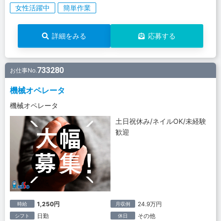
女性活躍中
簡単作業
詳細をみる
応募する
733280
お仕事No.
機械オペレータ
機械オペレータ
土日祝休み/ネイルOK/未経験
歓迎
1,250円
24.9万円
時給
月収例
日勤
その他
シフト
休日