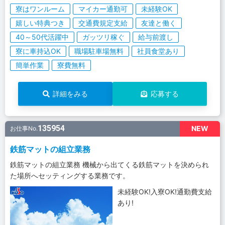
寮はワンルーム
マイカー通勤可
未経験OK
嬉しい特典つき
交通費規定支給
友達と働く
40～50代活躍中
ガッツリ稼ぐ
給与前渡し
寮に車持込OK
職場駐車場無料
社員食堂あり
簡単作業
寮費無料
詳細をみる
応募する
135954
NEW
お仕事No.
鉄筋マットの組立業務
鉄筋マットの組立業務 機械から出てくる鉄筋マットを決められ
た場所へセッティングする業務です。
未経験OK!入寮OK!通勤費支給
あり!