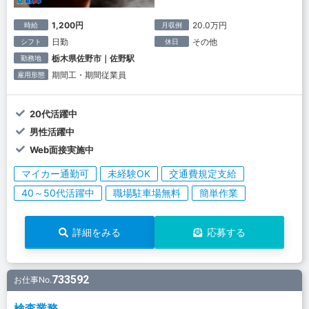
1,200円
20.0万円
時給
月収例
日勤
その他
シフト
休日
栃木県佐野市｜佐野駅
勤務地
期間工・期間従業員
雇用形態
20代活躍中
男性活躍中
Web面接実施中
マイカー通勤可
未経験OK
交通費規定支給
40～50代活躍中
職場駐車場無料
簡単作業
詳細をみる
応募する
733592
お仕事No.
検査業務