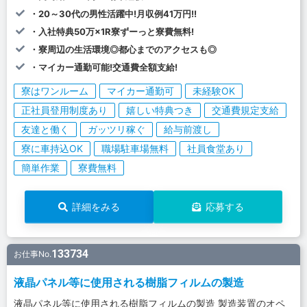
・20～30代の男性活躍中!月収例41万円!!
・入社特典50万×1R寮ずーっと寮費無料!
・寮周辺の生活環境◎都心までのアクセスも◎
・マイカー通勤可能!交通費全額支給!
寮はワンルーム
マイカー通勤可
未経験OK
正社員登用制度あり
嬉しい特典つき
交通費規定支給
友達と働く
ガッツリ稼ぐ
給与前渡し
寮に車持込OK
職場駐車場無料
社員食堂あり
簡単作業
寮費無料
詳細をみる
応募する
133734
お仕事No.
液晶パネル等に使用される樹脂フィルムの製造
液晶パネル等に使用される樹脂フィルムの製造 製造装置のオペ