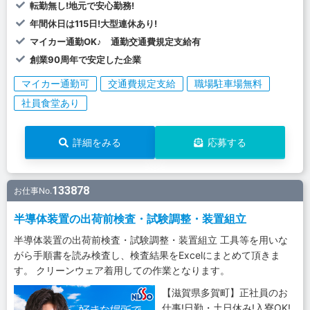
転勤無し!地元で安心勤務!
年間休日は115日!大型連休あり!
マイカー通勤OK♪ 通勤交通費規定支給有
創業90周年で安定した企業
マイカー通勤可
交通費規定支給
職場駐車場無料
社員食堂あり
詳細をみる
応募する
133878
お仕事No.
半導体装置の出荷前検査・試験調整・装置組立
半導体装置の出荷前検査・試験調整・装置組立 工具等を用いな
がら手順書を読み検査し、検査結果をExcelにまとめて頂きま
す。 クリーンウェア着用しての作業となります。
【滋賀県多賀町】正社員のお
仕事!日勤・土日休み!入寮OK!