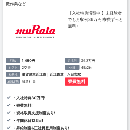
搬作業など
【入社特典増額中!】未経験者
でも月収例36万円!寮費ずっと
無料♪
1,450円
36.2万円
時給
月収例
2交替
4勤2休
シフト
休日
滋賀県東近江市｜近江鉄道 八日市駅
勤務地
寮費無料
派遣社員
雇用形態
・入社特典30万円!
・寮費無料!
・資格取得支援制度あり!
・年間休日123日!
・昇給制度&正社員登用制度あり!