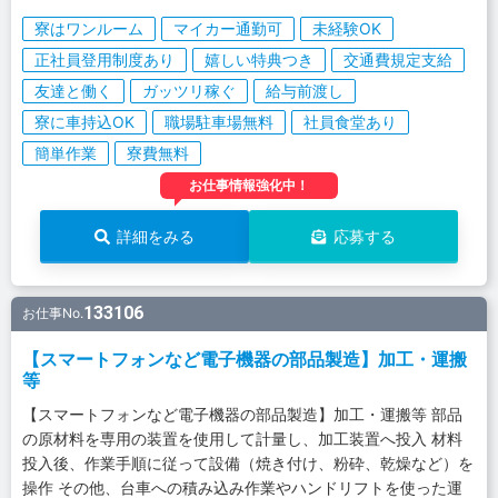
寮はワンルーム
マイカー通勤可
未経験OK
正社員登用制度あり
嬉しい特典つき
交通費規定支給
友達と働く
ガッツリ稼ぐ
給与前渡し
寮に車持込OK
職場駐車場無料
社員食堂あり
簡単作業
寮費無料
お仕事情報強化中！
詳細をみる
応募する
133106
お仕事No.
【スマートフォンなど電子機器の部品製造】加工・運搬
等
【スマートフォンなど電子機器の部品製造】加工・運搬等 部品
の原材料を専用の装置を使用して計量し、加工装置へ投入 材料
投入後、作業手順に従って設備（焼き付け、粉砕、乾燥など）を
操作 その他、台車への積み込み作業やハンドリフトを使った運