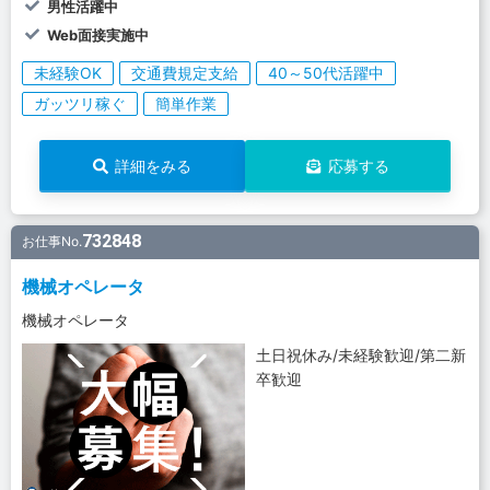
男性活躍中
Web面接実施中
未経験OK
交通費規定支給
40～50代活躍中
ガッツリ稼ぐ
簡単作業
詳細をみる
応募する
732848
お仕事No.
機械オペレータ
機械オペレータ
土日祝休み/未経験歓迎/第二新
卒歓迎