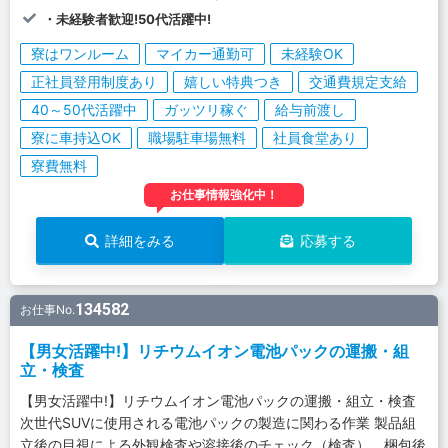
・未経験者歓迎!50代活躍中!
寮はワンルーム
マイカー通勤可
未経験OK
正社員登用制度あり
嬉しい特典つき
交通費規定支給
40～50代活躍中
ガッツリ稼ぐ
給与前渡し
寮に車持込OK
職場駐車場無料
社員食堂あり
寮費無料
お仕事情報強化中！
詳細をみる
応募する
134582
お仕事No.
【男女活躍中!】リチウムイオン電池パックの運搬・組
立・検査
【男女活躍中!】リチウムイオン電池パックの運搬・組立・検査
次世代SUVに使用される電池パックの製造に関わる作業 製品組
立後の目視による外観検査や溶接後のチェック（検査）、梱包後