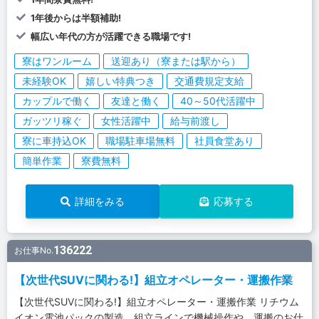
1年後からは半額補助!
幅広い年代の方が活躍できる職場です!
寮はワンルーム
送迎あり（寮または駅から）
未経験OK
嬉しい特典つき
交通費規定支給
カップルで働く
友達と働く
40～50代活躍中
ガッツリ稼ぐ
女性活躍中
給与前渡し
寮に車持込OK
職場駐車場無料
社員食堂あり
簡単作業
寮費無料
詳細をみる
応募する
136222
お仕事No.
【次世代SUVに関わる!】組立オペレーター・運搬作業
【次世代SUVに関わる!】組立オペレーター・運搬作業 リチウム
イオン電池パックの製造。組立ラインで機械操作や、運搬のお仕