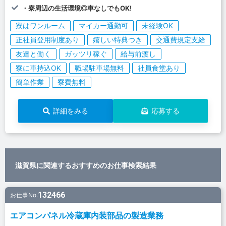
・寮周辺の生活環境◎車なしでもOK!
寮はワンルーム
マイカー通勤可
未経験OK
正社員登用制度あり
嬉しい特典つき
交通費規定支給
友達と働く
ガッツリ稼ぐ
給与前渡し
寮に車持込OK
職場駐車場無料
社員食堂あり
簡単作業
寮費無料
詳細をみる
応募する
滋賀県に関連するおすすめのお仕事検索結果
132466
お仕事No.
エアコンパネル冷蔵庫内装部品の製造業務