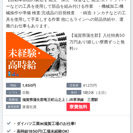
ーなどの工具を使用して部品を組み付ける作業 ・機械加工:機
械操作や準備 検査:完成品の目視検査 ・鋳造:トンカチなどの工
具を使用して手直しする作業 他にもラインへの部品供給や、運
搬のお仕事もあります。
【滋賀県蒲生郡】入社特典50
万円あり!嬉しい寮費ずっと無
料♪♪
1,850円
41.2万円
時給
月収例
日勤
5勤2休（土日）
シフト
休日
滋賀県蒲生郡竜王町山之上｜JR草津線 三雲駅
勤務地
寮費無料
派遣社員
雇用形態
・ダイハツ工業㈱滋賀工場のお仕事!
・高時給1850円!工場未経験OK!