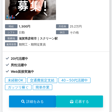
1,300円
25.2万円
時給
月収例
日勤
その他
シフト
休日
滋賀県彦根市｜スクリーン駅
勤務地
期間工・期間従業員
雇用形態
20代活躍中
男性活躍中
Web面接実施中
未経験OK
交通費規定支給
40～50代活躍中
ガッツリ稼ぐ
簡単作業
詳細をみる
応募する