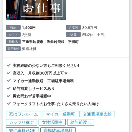
1,400円
30.6万円
時給
月収例
2交替
5勤2休（土日）
シフト
休日
三重県鈴鹿市｜近鉄鈴鹿線 平田町
勤務地
派遣社員
雇用形態
実務経験の少ない方もご相談ください!
高収入 月収例30万円以上可☆
マイカー通勤歓迎 工場駐車場無料
給与前渡しサービスあり
男女問わず若手活躍中
フォークリフトのお仕事♪たくさん乗りたい人向け
寮はワンルーム
マイカー通勤可
交通費規定支給
ガッツリ稼ぐ
女性活躍中
給与前渡し
寮に車持込OK
職場駐車場無料