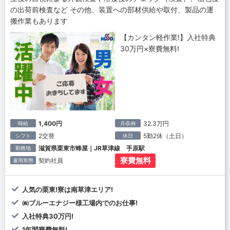
の出荷前検査など その他、装置への部材供給や取付、製品の運
搬作業もあります
【カンタン軽作業!】入社特典
30万円×寮費無料!
1,400円
32.3万円
時給
月収例
2交替
5勤2休（土日）
シフト
休日
滋賀県栗東市蜂屋｜JR草津線 手原駅
勤務地
寮費無料
契約社員
雇用形態
人気の栗東!寮は南草津エリア!
㈱ブルーエナジー様工場内でのお仕事!
入社特典30万円!
1年間寮費無料!