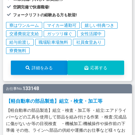
空調完備で快適職場!
フォークリフトの経験ある方も歓迎!
寮はワンルーム
マイカー通勤可
嬉しい特典つき
交通費規定支給
ガッツリ稼ぐ
女性活躍中
給与前渡し
職場駐車場無料
社員食堂あり
寮費無料
詳細をみる
応募する
133148
お仕事No.
【軽自動車の部品製造】組立・検査・加工等
【軽自動車の部品製造】組立・検査・加工等 ・組立:エアドライ
バーなどの工具を使用して部品を組み付ける作業 ・検査:完成品
に傷がないか等の目視検査 ・機械加工:機械操作や操作前の下
準備 その他、ラインへ部品の供給や運搬のお仕事など様々なお