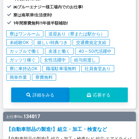
㈱ブルーエナジー様工場内でのお仕事!
寮は南草津!生活便利!
1年間寮費無料!1年後半額補助!
寮はワンルーム
送迎あり（寮または駅から）
未経験OK
嬉しい特典つき
交通費規定支給
カップルで働く
友達と働く
40～50代活躍中
ガッツリ稼ぐ
女性活躍中
給与前渡し
寮に車持込OK
職場駐車場無料
社員食堂あり
簡単作業
寮費無料
詳細をみる
応募する
134817
お仕事No.
【自動車部品の製造!】組立・加工・検査など
【自動車部品の製造!】組立・加工・検査など 組立:エアドライバ