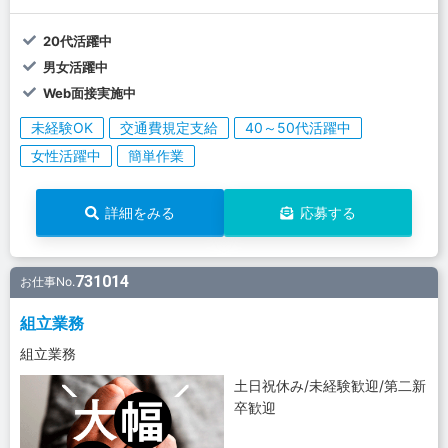
20代活躍中
男女活躍中
Web面接実施中
未経験OK
交通費規定支給
40～50代活躍中
女性活躍中
簡単作業
詳細をみる
応募する
731014
お仕事No.
組立業務
組立業務
土日祝休み/未経験歓迎/第二新
卒歓迎