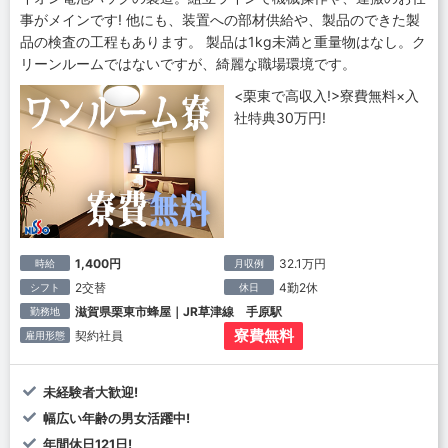
事がメインです! 他にも、装置への部材供給や、製品のできた製
品の検査の工程もあります。 製品は1kg未満と重量物はなし。ク
リーンルームではないですが、綺麗な職場環境です。
<栗東で高収入!>寮費無料×入
社特典30万円!
1,400円
32.1万円
時給
月収例
2交替
4勤2休
シフト
休日
滋賀県栗東市蜂屋｜JR草津線 手原駅
勤務地
寮費無料
契約社員
雇用形態
未経験者大歓迎!
幅広い年齢の男女活躍中!
年間休日121日!