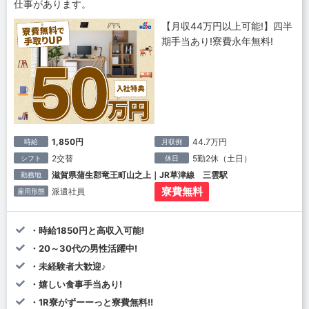
仕事があります。
【月収44万円以上可能!】四半
期手当あり!寮費永年無料!
1,850円
44.7万円
時給
月収例
2交替
5勤2休（土日）
シフト
休日
滋賀県蒲生郡竜王町山之上｜JR草津線 三雲駅
勤務地
寮費無料
派遣社員
雇用形態
・時給1850円と高収入可能!
・20～30代の男性活躍中!
・未経験者大歓迎♪
・嬉しい食事手当あり!
・1R寮がずーーっと寮費無料!!