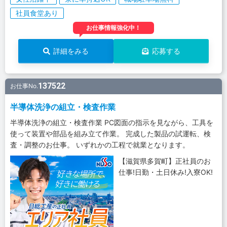
社員食堂あり
お仕事情報強化中！
詳細をみる
応募する
137522
お仕事No.
半導体洗浄の組立・検査作業
半導体洗浄の組立・検査作業 PC図面の指示を見ながら、工具を
使って装置や部品を組み立て作業。 完成した製品の試運転、検
査・調整のお仕事。 いずれかの工程で就業となります。
【滋賀県多賀町】正社員のお
仕事!日勤・土日休み!入寮OK!