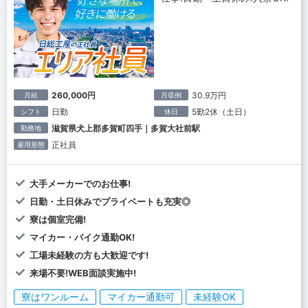
260,000円
30.9万円
月給
月収例
日勤
5勤2休（土日）
シフト
休日
滋賀県犬上郡多賀町四手｜多賀大社前駅
勤務地
正社員
雇用形態
大手メーカーでのお仕事!
日勤・土日休みでプライベートも充実◎
寮は個室完備!
マイカー・バイク通勤OK!
工場未経験の方も大歓迎です!
来場不要!WEB面談実施中!
寮はワンルーム
マイカー通勤可
未経験OK