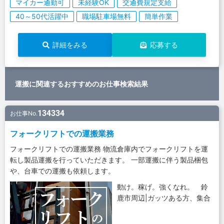
マイカー通勤可
未経験OK
交通費規定支給
40～50代活躍中
職場駐車場無料
簡単作業
詳細をみる
応募する
運搬に関連するおすすめのお仕事検索結果
134334
お仕事No.
フォークリフトでの運搬業務
フォークリフトでの運搬業務 物流倉庫内でフォークリフトを運
転し製品運搬を行っていただきます。 一部運搬に伴う製品梱包
や、台車での運搬も依頼します。
動け。稼げ。強くなれ。 鈴
鹿市周辺|ガッツある方、集合