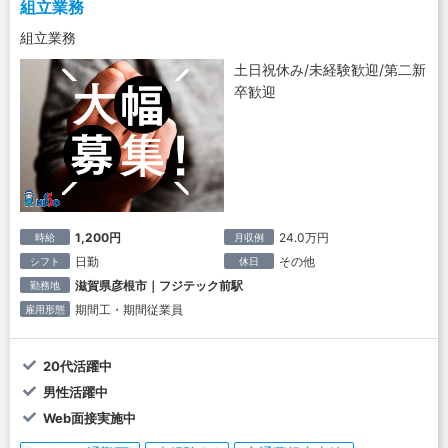
組立業務
組立業務
土日祝休み/未経験歓迎/第二新
卒歓迎
1,200円
24.0万円
時給
月収例
日勤
その他
シフト
休日
滋賀県彦根市｜フジテック前駅
勤務地
期間工・期間従業員
雇用形態
20代活躍中
男性活躍中
Web面接実施中