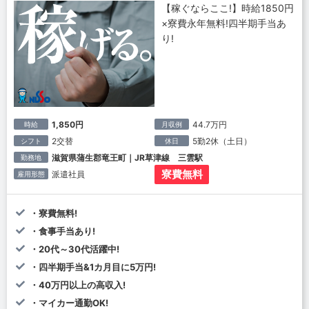
【稼ぐならここ!】時給1850円
×寮費永年無料!四半期手当あ
り!
1,850円
44.7万円
時給
月収例
2交替
5勤2休（土日）
シフト
休日
滋賀県蒲生郡竜王町｜JR草津線 三雲駅
勤務地
寮費無料
派遣社員
雇用形態
・寮費無料!
・食事手当あり!
・20代～30代活躍中!
・四半期手当&1カ月目に5万円!
・40万円以上の高収入!
・マイカー通勤OK!