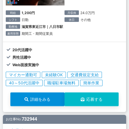
1,200円
24.0万円
時給
月収例
日勤
その他
シフト
休日
滋賀県東近江市｜八日市駅
勤務地
期間工・期間従業員
雇用形態
20代活躍中
男性活躍中
Web面接実施中
マイカー通勤可
未経験OK
交通費規定支給
40～50代活躍中
職場駐車場無料
簡単作業
詳細をみる
応募する
732944
お仕事No.