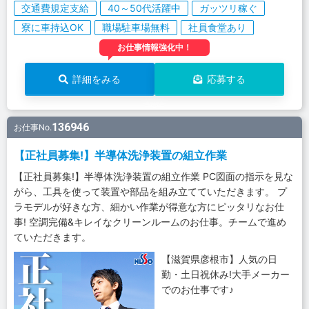
交通費規定支給
40～50代活躍中
ガッツリ稼ぐ
寮に車持込OK
職場駐車場無料
社員食堂あり
お仕事情報強化中！
詳細をみる
応募する
136946
お仕事No.
【正社員募集!】半導体洗浄装置の組立作業
【正社員募集!】半導体洗浄装置の組立作業 PC図面の指示を見な
がら、工具を使って装置や部品を組み立てていただきます。 プ
ラモデルが好きな方、細かい作業が得意な方にピッタリなお仕
事! 空調完備&キレイなクリーンルームのお仕事。チームで進め
ていただきます。
【滋賀県彦根市】人気の日
勤・土日祝休み!大手メーカー
でのお仕事です♪