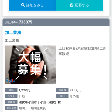
詳細をみる
応募する
733075
お仕事No.
加工業務
加工業務
土日祝休み/未経験歓迎/第二新
卒歓迎
1,220円
21.3万円
時給
月収例
日勤
その他
シフト
休日
滋賀県守山市｜守山（滋賀）駅
勤務地
期間工・期間従業員
雇用形態