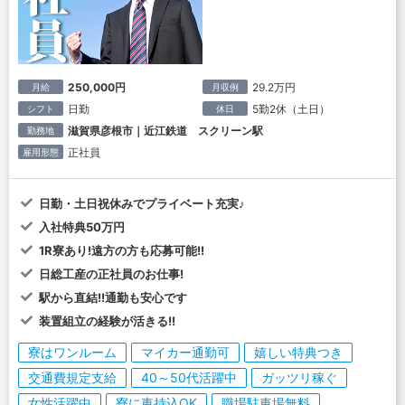
250,000円
29.2万円
月給
月収例
日勤
5勤2休（土日）
シフト
休日
滋賀県彦根市｜近江鉄道 スクリーン駅
勤務地
正社員
雇用形態
日勤・土日祝休みでプライベート充実♪
入社特典50万円
1R寮あり!遠方の方も応募可能!!
日総工産の正社員のお仕事!
駅から直結!!通勤も安心です
装置組立の経験が活きる!!
寮はワンルーム
マイカー通勤可
嬉しい特典つき
交通費規定支給
40～50代活躍中
ガッツリ稼ぐ
女性活躍中
寮に車持込OK
職場駐車場無料