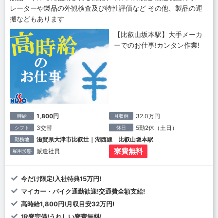
レーターや製品の外観検査及び特性評価など その他、製品の運
搬などもあります
【比叡山坂本駅】大手メーカ
ーでのお仕事!カンタン作業!
1,800円
32.0万円
時給
月収例
3交替
5勤2休（土日）
シフト
休日
滋賀県大津市比叡辻｜湖西線 比叡山坂本駅
勤務地
寮費無料
派遣社員
雇用形態
今だけ限定!入社特典15万円!
マイカー・バイク通勤歓迎!交通費全額支給!
高時給1,800円!月収目安32万円!
1R寮完備!うれしい寮費無料!