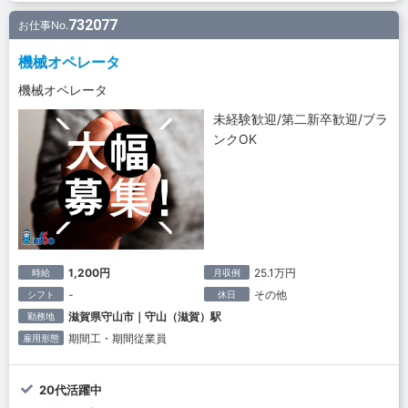
732077
お仕事No.
機械オペレータ
機械オペレータ
未経験歓迎/第二新卒歓迎/ブラ
ンクOK
1,200円
25.1万円
時給
月収例
-
その他
シフト
休日
滋賀県守山市｜守山（滋賀）駅
勤務地
期間工・期間従業員
雇用形態
20代活躍中