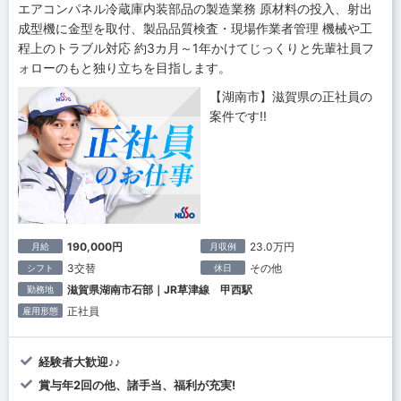
エアコンパネル冷蔵庫内装部品の製造業務 原材料の投入、射出
成型機に金型を取付、製品品質検査・現場作業者管理 機械や工
程上のトラブル対応 約3カ月～1年かけてじっくりと先輩社員フ
ォローのもと独り立ちを目指します。
【湖南市】滋賀県の正社員の
案件です!!
190,000円
23.0万円
月給
月収例
3交替
その他
シフト
休日
滋賀県湖南市石部｜JR草津線 甲西駅
勤務地
正社員
雇用形態
経験者大歓迎♪♪
賞与年2回の他、諸手当、福利が充実!