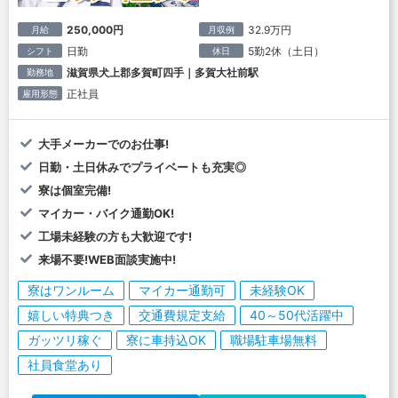
250,000円
32.9万円
月給
月収例
日勤
5勤2休（土日）
シフト
休日
滋賀県犬上郡多賀町四手｜多賀大社前駅
勤務地
正社員
雇用形態
大手メーカーでのお仕事!
日勤・土日休みでプライベートも充実◎
寮は個室完備!
マイカー・バイク通勤OK!
工場未経験の方も大歓迎です!
来場不要!WEB面談実施中!
寮はワンルーム
マイカー通勤可
未経験OK
嬉しい特典つき
交通費規定支給
40～50代活躍中
ガッツリ稼ぐ
寮に車持込OK
職場駐車場無料
社員食堂あり