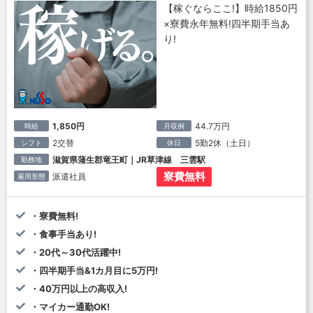
【稼ぐならここ!】時給1850円
×寮費永年無料!四半期手当あ
り!
1,850円
44.7万円
時給
月収例
2交替
5勤2休（土日）
シフト
休日
滋賀県蒲生郡竜王町｜JR草津線 三雲駅
勤務地
寮費無料
派遣社員
雇用形態
・寮費無料!
・食事手当あり!
・20代～30代活躍中!
・四半期手当&1カ月目に5万円!
・40万円以上の高収入!
・マイカー通勤OK!