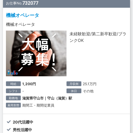
732077
お仕事No.
機械オペレータ
機械オペレータ
未経験歓迎/第二新卒歓迎/ブラ
ンクOK
1,200円
25.1万円
時給
月収例
-
その他
シフト
休日
滋賀県守山市｜守山（滋賀）駅
勤務地
期間工・期間従業員
雇用形態
20代活躍中
男性活躍中