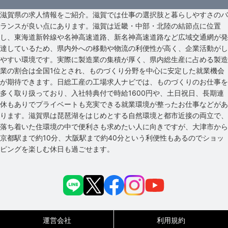
滋賀県の求人情報をご紹介。滋賀では仕事の選択肢と暮らしやすさのバ
ランスが良い点にあります。滋賀は近畿・中部・北陸の結節点に位置
し、東海道新幹線や名神高速道路、新名神高速道路など広域交通網が発
達しているため、県内外への移動や物流の利便性が高く、企業活動がし
やすい環境です。実際に製造業の集積が厚く、県内総生産に占める製造
業の割合は全国1位とされ、ものづくり分野を中心に安定した就業機会
が期待できます。日総工産の工場求人ナビでは、ものづくりのお仕事を
多く取り扱っており、入社特典付で時給1600円や、土日祝日、長期連
休もありでプライベートも充実できる就業環境が整ったお仕事などがあ
ります。滋賀県は琵琶湖をはじめとする自然環境と都市近接の両立で、
落ち着いた住環境の中で便利さも求めたい人に向きですが、大津市から
京都駅まで約10分、大阪駅まで約40分という利便性もあるのでショッ
ピングを楽しむ休日も過ごせます。
運営会社
利用規約