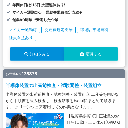
年間休日は115日!大型連休あり!
マイカー通勤OK♪ 通勤交通費規定支給有
創業90周年で安定した企業
マイカー通勤可
交通費規定支給
職場駐車場無料
社員食堂あり
詳細をみる
応募する
133878
お仕事No.
半導体装置の出荷前検査・試験調整・装置組立
半導体装置の出荷前検査・試験調整・装置組立 工具等を用いな
がら手順書を読み検査し、検査結果をExcelにまとめて頂きま
す。 クリーンウェア着用しての作業となります。
【滋賀県多賀町】正社員のお
仕事!日勤・土日休み!入寮OK!