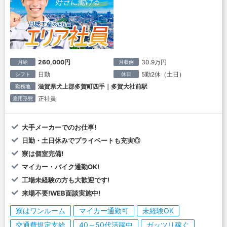
260,000円
30.9万円
月給
月収例
日勤
5勤2休（土日）
シフト
休日
滋賀県犬上郡多賀町四手｜多賀大社前駅
勤務地
正社員
雇用形態
大手メーカーでのお仕事!
日勤・土日休みでプライベートも充実◎
寮は個室完備!
マイカー・バイク通勤OK!
工場未経験の方も大歓迎です!
来場不要!WEB面談実施中!
寮はワンルーム
マイカー通勤可
未経験OK
交通費規定支給
40～50代活躍中
ガッツリ稼ぐ