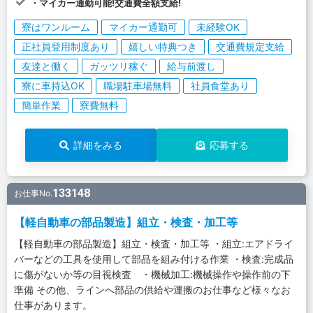
・マイカー通勤可能!交通費全額支給!
寮はワンルーム
マイカー通勤可
未経験OK
正社員登用制度あり
嬉しい特典つき
交通費規定支給
友達と働く
ガッツリ稼ぐ
給与前渡し
寮に車持込OK
職場駐車場無料
社員食堂あり
簡単作業
寮費無料
詳細をみる
応募する
133148
お仕事No.
【軽自動車の部品製造】組立・検査・加工等
【軽自動車の部品製造】組立・検査・加工等 ・組立:エアドライ
バーなどの工具を使用して部品を組み付ける作業 ・検査:完成品
に傷がないか等の目視検査 ・機械加工:機械操作や操作前の下
準備 その他、ラインへ部品の供給や運搬のお仕事など様々なお
仕事があります。