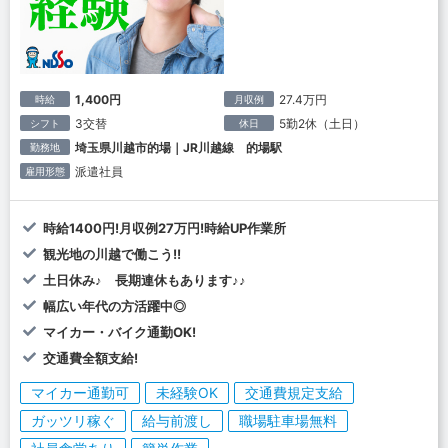
1,400円
27.4万円
時給
月収例
3交替
5勤2休（土日）
シフト
休日
埼玉県川越市的場｜JR川越線 的場駅
勤務地
派遣社員
雇用形態
時給1400円!月収例27万円!時給UP作業所
観光地の川越で働こう!!
土日休み♪ 長期連休もあります♪♪
幅広い年代の方活躍中◎
マイカー・バイク通勤OK!
交通費全額支給!
マイカー通勤可
未経験OK
交通費規定支給
ガッツリ稼ぐ
給与前渡し
職場駐車場無料