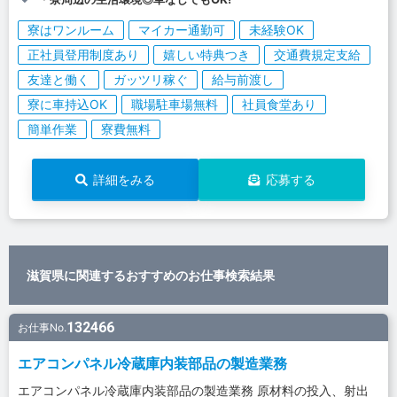
寮はワンルーム
マイカー通勤可
未経験OK
正社員登用制度あり
嬉しい特典つき
交通費規定支給
友達と働く
ガッツリ稼ぐ
給与前渡し
寮に車持込OK
職場駐車場無料
社員食堂あり
簡単作業
寮費無料
詳細をみる
応募する
滋賀県に関連するおすすめのお仕事検索結果
132466
お仕事No.
エアコンパネル冷蔵庫内装部品の製造業務
エアコンパネル冷蔵庫内装部品の製造業務 原材料の投入、射出