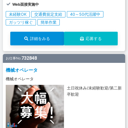
Web面接実施中
未経験OK
交通費規定支給
40～50代活躍中
ガッツリ稼ぐ
簡単作業
詳細をみる
応募する
732848
お仕事No.
機械オペレータ
機械オペレータ
土日祝休み/未経験歓迎/第二新
卒歓迎