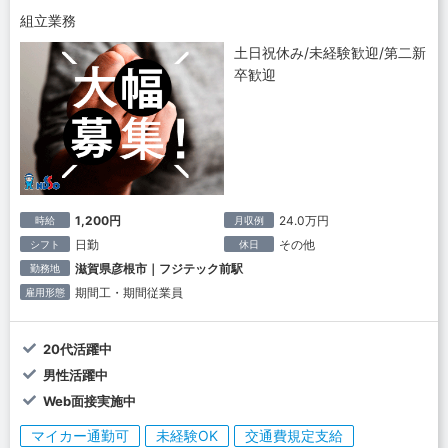
組立業務
土日祝休み/未経験歓迎/第二新
卒歓迎
1,200円
24.0万円
時給
月収例
日勤
その他
シフト
休日
滋賀県彦根市｜フジテック前駅
勤務地
期間工・期間従業員
雇用形態
20代活躍中
男性活躍中
Web面接実施中
マイカー通勤可
未経験OK
交通費規定支給