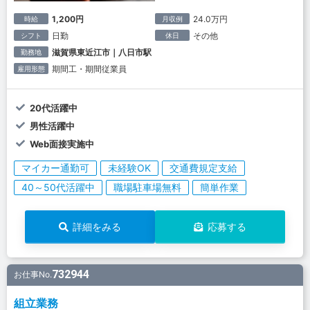
1,200円
24.0万円
時給
月収例
日勤
その他
シフト
休日
滋賀県東近江市｜八日市駅
勤務地
期間工・期間従業員
雇用形態
20代活躍中
男性活躍中
Web面接実施中
マイカー通勤可
未経験OK
交通費規定支給
40～50代活躍中
職場駐車場無料
簡単作業
詳細をみる
応募する
732944
お仕事No.
組立業務