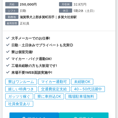
250,000円
32.9万円
月給
月収例
日勤
5勤2休（土日）
シフト
休日
滋賀県犬上郡多賀町四手｜多賀大社前駅
勤務地
正社員
雇用形態
大手メーカーでのお仕事!
日勤・土日休みでプライベートも充実◎
寮は個室完備!
マイカー・バイク通勤OK!
工場未経験の方も大歓迎です!
来場不要!WEB面談実施中!
寮はワンルーム
マイカー通勤可
未経験OK
嬉しい特典つき
交通費規定支給
40～50代活躍中
ガッツリ稼ぐ
寮に車持込OK
職場駐車場無料
社員食堂あり