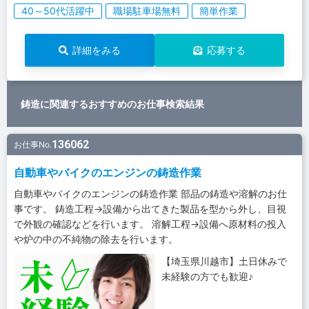
40～50代活躍中
職場駐車場無料
簡単作業
詳細をみる
応募する
鋳造に関連するおすすめのお仕事検索結果
136062
お仕事No.
自動車やバイクのエンジンの鋳造作業
自動車やバイクのエンジンの鋳造作業 部品の鋳造や溶解のお仕
事です。 鋳造工程→設備から出てきた製品を型から外し、目視
で外観の確認などを行います。 溶解工程→設備へ原材料の投入
や炉の中の不純物の除去を行います。
【埼玉県川越市】土日休みで
未経験の方でも歓迎♪