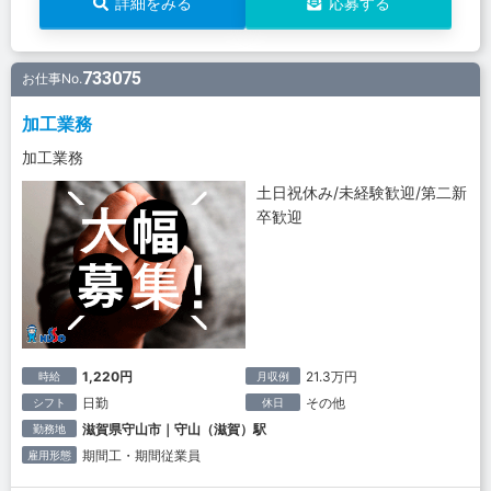
詳細をみる
応募する
733075
お仕事No.
加工業務
加工業務
土日祝休み/未経験歓迎/第二新
卒歓迎
1,220円
21.3万円
時給
月収例
日勤
その他
シフト
休日
滋賀県守山市｜守山（滋賀）駅
勤務地
期間工・期間従業員
雇用形態