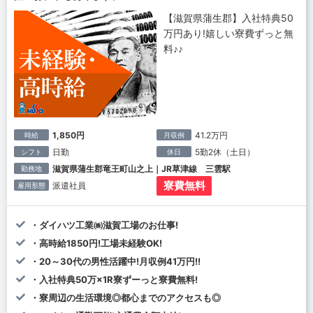
【滋賀県蒲生郡】入社特典50
万円あり!嬉しい寮費ずっと無
料♪♪
1,850円
41.2万円
時給
月収例
日勤
5勤2休（土日）
シフト
休日
滋賀県蒲生郡竜王町山之上｜JR草津線 三雲駅
勤務地
寮費無料
派遣社員
雇用形態
・ダイハツ工業㈱滋賀工場のお仕事!
・高時給1850円!工場未経験OK!
・20～30代の男性活躍中!月収例41万円!!
・入社特典50万×1R寮ずーっと寮費無料!
・寮周辺の生活環境◎都心までのアクセスも◎