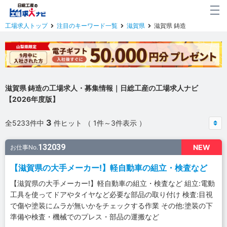
工場求人トップ
注目のキーワード一覧
滋賀県
滋賀県 鋳造
滋賀県 鋳造の工場求人・募集情報｜日総工産の工場求人ナビ
【2026年度版】
3
全5233件中
件ヒット （ 1件～3件表示 ）
132039
NEW
お仕事No.
【滋賀県の大手メーカー!】軽自動車の組立・検査など
【滋賀県の大手メーカー!】軽自動車の組立・検査など 組立:電動
工具を使ってドアやタイヤなど必要な部品の取り付け 検査:目視
で傷や塗装にムラが無いかをチェックする作業 その他:塗装の下
準備や検査・機械でのプレス・部品の運搬など