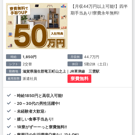
【月収44万円以上可能!】四半
期手当あり!寮費永年無料!
1,850円
44.7万円
時給
月収例
2交替
5勤2休（土日）
シフト
休日
滋賀県蒲生郡竜王町山之上｜JR草津線 三雲駅
勤務地
寮費無料
派遣社員
雇用形態
・時給1850円と高収入可能!
・20～30代の男性活躍中!
・未経験者大歓迎♪
・嬉しい食事手当あり!
・1R寮がずーーっと寮費無料!!
・寮周辺の生活環境◎車なしでもOK!