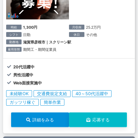
1,300円
25.2万円
時給
月収例
日勤
その他
シフト
休日
滋賀県彦根市｜スクリーン駅
勤務地
期間工・期間従業員
雇用形態
20代活躍中
男性活躍中
Web面接実施中
未経験OK
交通費規定支給
40～50代活躍中
ガッツリ稼ぐ
簡単作業
詳細をみる
応募する