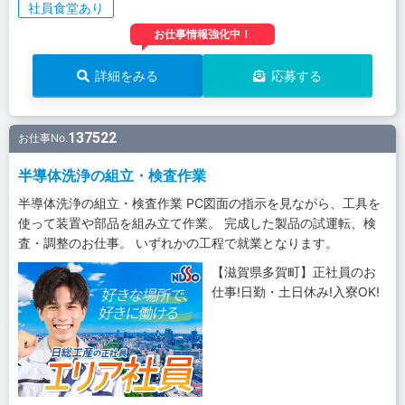
社員食堂あり
お仕事情報強化中！
詳細をみる
応募する
137522
お仕事No.
半導体洗浄の組立・検査作業
半導体洗浄の組立・検査作業 PC図面の指示を見ながら、工具を
使って装置や部品を組み立て作業。 完成した製品の試運転、検
査・調整のお仕事。 いずれかの工程で就業となります。
【滋賀県多賀町】正社員のお
仕事!日勤・土日休み!入寮OK!