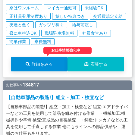
寮はワンルーム
マイカー通勤可
未経験OK
正社員登用制度あり
嬉しい特典つき
交通費規定支給
友達と働く
ガッツリ稼ぐ
給与前渡し
寮に車持込OK
職場駐車場無料
社員食堂あり
簡単作業
寮費無料
お仕事情報強化中！
詳細をみる
応募する
134817
お仕事No.
【自動車部品の製造!】組立・加工・検査など
【自動車部品の製造!】組立・加工・検査など 組立:エアドライバ
ーなどの工具を使用して部品を組み付ける作業 ・機械加工:機
械操作や準備 検査:完成品の目視検査 ・鋳造:トンカチなどの工
具を使用して手直しする作業 他にもラインへの部品供給や、運
搬のお仕事もあります。