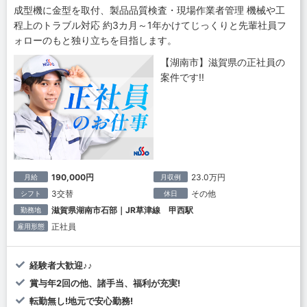
成型機に金型を取付、製品品質検査・現場作業者管理 機械や工
程上のトラブル対応 約3カ月～1年かけてじっくりと先輩社員フ
ォローのもと独り立ちを目指します。
【湖南市】滋賀県の正社員の
案件です!!
190,000円
23.0万円
月給
月収例
3交替
その他
シフト
休日
滋賀県湖南市石部｜JR草津線 甲西駅
勤務地
正社員
雇用形態
経験者大歓迎♪♪
賞与年2回の他、諸手当、福利が充実!
転勤無し!地元で安心勤務!