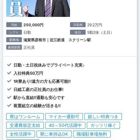
250,000円
29.2万円
月給
月収例
日勤
5勤2休（土日）
シフト
休日
滋賀県彦根市｜近江鉄道 スクリーン駅
勤務地
正社員
雇用形態
日勤・土日祝休みでプライベート充実♪
入社特典50万円
1R寮あり!遠方の方も応募可能!!
日総工産の正社員のお仕事!
駅から直結!!通勤も安心です
装置組立の経験が活きる!!
寮はワンルーム
マイカー通勤可
嬉しい特典つき
交通費規定支給
40～50代活躍中
ガッツリ稼ぐ
女性活躍中
寮に車持込OK
職場駐車場無料