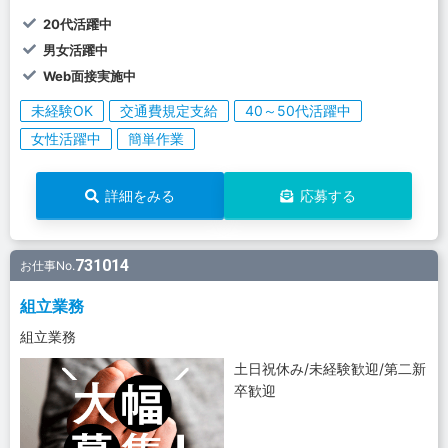
20代活躍中
男女活躍中
Web面接実施中
未経験OK
交通費規定支給
40～50代活躍中
女性活躍中
簡単作業
詳細をみる
応募する
731014
お仕事No.
組立業務
組立業務
土日祝休み/未経験歓迎/第二新
卒歓迎