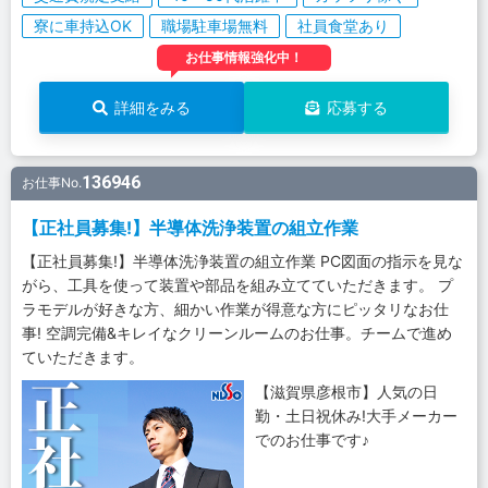
寮に車持込OK
職場駐車場無料
社員食堂あり
お仕事情報強化中！
詳細をみる
応募する
136946
お仕事No.
【正社員募集!】半導体洗浄装置の組立作業
【正社員募集!】半導体洗浄装置の組立作業 PC図面の指示を見な
がら、工具を使って装置や部品を組み立てていただきます。 プ
ラモデルが好きな方、細かい作業が得意な方にピッタリなお仕
事! 空調完備&キレイなクリーンルームのお仕事。チームで進め
ていただきます。
【滋賀県彦根市】人気の日
勤・土日祝休み!大手メーカー
でのお仕事です♪