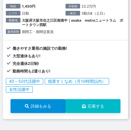
1,450円
23.2万円
時給
月収例
日勤
5勤2休（土日）
シフト
休日
大阪府大阪市住之江区南港中｜osaka metroニュートラム ポ
勤務地
ートタウン西駅
期間工・期間従業員
雇用形態
働きやすさ重視の施設での勤務!
大型連休もあり!
完全週休2日制!
勤務時間も2通りあり!
40～50代活躍中
残業すくなめ（月10時間以内）
女性活躍中
詳細をみる
応募する