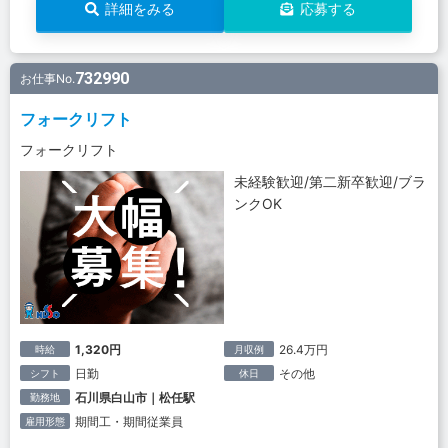
詳細をみる
応募する
732990
お仕事No.
フォークリフト
フォークリフト
未経験歓迎/第二新卒歓迎/ブラ
ンクOK
1,320円
26.4万円
時給
月収例
日勤
その他
シフト
休日
石川県白山市｜松任駅
勤務地
期間工・期間従業員
雇用形態