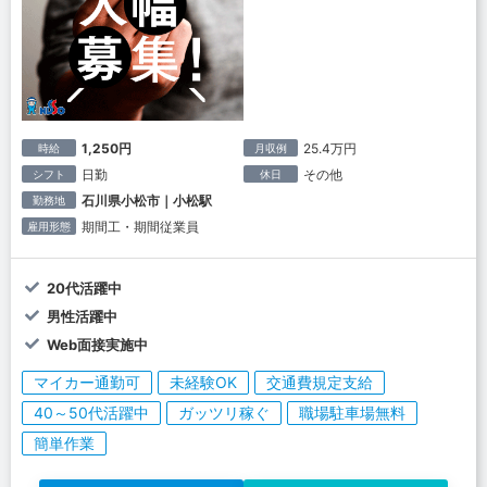
1,250円
25.4万円
時給
月収例
日勤
その他
シフト
休日
石川県小松市｜小松駅
勤務地
期間工・期間従業員
雇用形態
20代活躍中
男性活躍中
Web面接実施中
マイカー通勤可
未経験OK
交通費規定支給
40～50代活躍中
ガッツリ稼ぐ
職場駐車場無料
簡単作業