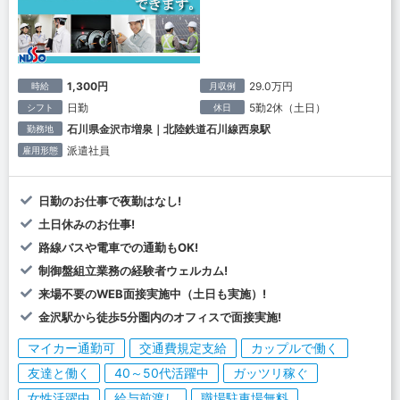
1,300円
29.0万円
時給
月収例
日勤
5勤2休（土日）
シフト
休日
石川県金沢市増泉｜北陸鉄道石川線西泉駅
勤務地
派遣社員
雇用形態
日勤のお仕事で夜勤はなし!
土日休みのお仕事!
路線バスや電車での通勤もOK!
制御盤組立業務の経験者ウェルカム!
来場不要のWEB面接実施中（土日も実施）!
金沢駅から徒歩5分圏内のオフィスで面接実施!
マイカー通勤可
交通費規定支給
カップルで働く
友達と働く
40～50代活躍中
ガッツリ稼ぐ
女性活躍中
給与前渡し
職場駐車場無料