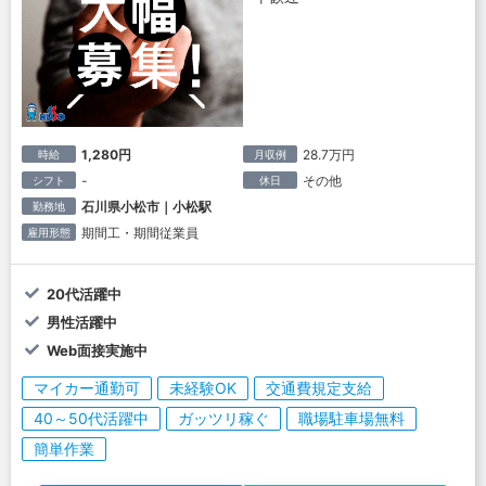
1,280円
28.7万円
時給
月収例
-
その他
シフト
休日
石川県小松市｜小松駅
勤務地
期間工・期間従業員
雇用形態
20代活躍中
男性活躍中
Web面接実施中
マイカー通勤可
未経験OK
交通費規定支給
40～50代活躍中
ガッツリ稼ぐ
職場駐車場無料
簡単作業