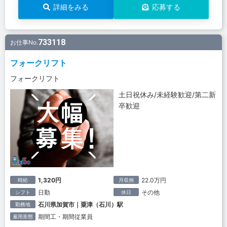
詳細をみる
応募する
733118
お仕事No.
フォークリフト
フォークリフト
土日祝休み/未経験歓迎/第二新
卒歓迎
1,320円
22.0万円
時給
月収例
日勤
その他
シフト
休日
石川県加賀市｜粟津（石川）駅
勤務地
期間工・期間従業員
雇用形態