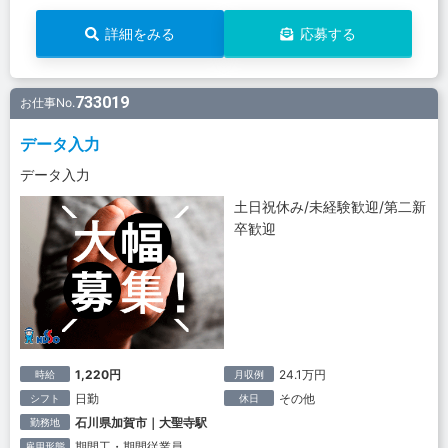
詳細をみる
応募する
733019
お仕事No.
データ入力
データ入力
土日祝休み/未経験歓迎/第二新
卒歓迎
1,220円
24.1万円
時給
月収例
日勤
その他
シフト
休日
石川県加賀市｜大聖寺駅
勤務地
期間工・期間従業員
雇用形態