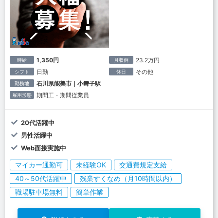
1,350円
23.2万円
時給
月収例
日勤
その他
シフト
休日
石川県能美市｜小舞子駅
勤務地
期間工・期間従業員
雇用形態
20代活躍中
男性活躍中
Web面接実施中
マイカー通勤可
未経験OK
交通費規定支給
40～50代活躍中
残業すくなめ（月10時間以内）
職場駐車場無料
簡単作業