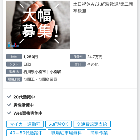
土日祝休み/未経験歓迎/第二新
卒歓迎
1,250円
24.7万円
時給
月収例
日勤
その他
シフト
休日
石川県小松市｜小松駅
勤務地
期間工・期間従業員
雇用形態
20代活躍中
男性活躍中
Web面接実施中
マイカー通勤可
未経験OK
交通費規定支給
40～50代活躍中
職場駐車場無料
簡単作業