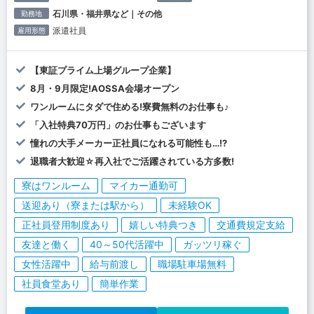
石川県・福井県など｜その他
勤務地
派遣社員
雇用形態
【東証プライム上場グループ企業】
8月・9月限定!AOSSA会場オープン
ワンルームにタダで住める!寮費無料のお仕事も♪
「入社特典70万円」のお仕事もございます
憧れの大手メーカー正社員になれる可能性も…!?
退職者大歓迎☆再入社でご活躍されている方多数!
寮はワンルーム
マイカー通勤可
送迎あり（寮または駅から）
未経験OK
正社員登用制度あり
嬉しい特典つき
交通費規定支給
友達と働く
40～50代活躍中
ガッツリ稼ぐ
女性活躍中
給与前渡し
職場駐車場無料
社員食堂あり
簡単作業