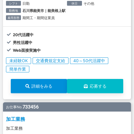
日勤
その他
シフト
休日
石川県能美市｜能美根上駅
勤務地
期間工・期間従業員
雇用形態
20代活躍中
男性活躍中
Web面接実施中
未経験OK
交通費規定支給
40～50代活躍中
簡単作業
詳細をみる
応募する
733456
お仕事No.
加工業務
加工業務