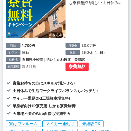
も寮費無料!嬉しい土日休み♪
1,700円
30.0万円
時給
月収例
日勤
5勤2休（土日）
シフト
休日
石川県小松市｜IRいしかわ鉄道 粟津駅
勤務地
寮費無料
派遣社員
雇用形態
資格お持ちの方はスキルが活かせる♪
土日休みで生活ワークライフバランスもバッチリ♪
マイカー通勤OK!工場駐車場無料!
単身者向け1R寮完備!しかも寮費無料!
★来場不要のWeb面接も実施中★
寮はワンルーム
マイカー通勤可
未経験OK