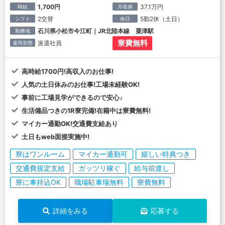
1,700円
37.1万円
時給
月収例
2交替
5勤2休（土日）
シフト
休日
石川県小松市今江町｜JR北陸本線 粟津駅
勤務地
寮費無料
派遣社員
雇用形態
高時給1700円!高収入のお仕事!
人気の土日休みのお仕事!工場未経験OK!
事前に工場見学ができるので安心♪
生活備品つきの1R寮完備!在籍中は寮費無料!
マイカー通勤OK!交通費支給あり
土日もweb面接実施中!
寮はワンルーム
マイカー通勤可
嬉しい特典つき
交通費規定支給
ガッツリ稼ぐ
給与前渡し
寮に車持込OK
職場駐車場無料
寮費無料
詳細をみる
応募する