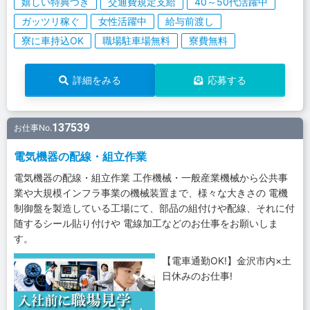
嬉しい特典つき
交通費規定支給
40～50代活躍中
ガッツリ稼ぐ
女性活躍中
給与前渡し
寮に車持込OK
職場駐車場無料
寮費無料
詳細をみる
応募する
137539
お仕事No.
電気機器の配線・組立作業
電気機器の配線・組立作業 工作機械・一般産業機械から公共事
業や大規模インフラ事業の機械装置まで、様々な大きさの 電機
制御盤を製造している工場にて、部品の組付けや配線、それに付
随するシール貼り付けや 電線加工などのお仕事をお願いしま
す。
【電車通勤OK!】金沢市内×土
日休みのお仕事!