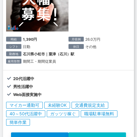
1,390円
26.0万円
時給
月収例
日勤
その他
シフト
休日
石川県小松市｜粟津（石川）駅
勤務地
期間工・期間従業員
雇用形態
20代活躍中
男性活躍中
Web面接実施中
マイカー通勤可
未経験OK
交通費規定支給
40～50代活躍中
ガッツリ稼ぐ
職場駐車場無料
簡単作業