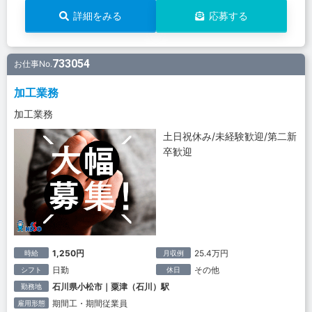
詳細をみる
応募する
733054
お仕事No.
加工業務
加工業務
土日祝休み/未経験歓迎/第二新
卒歓迎
1,250円
25.4万円
時給
月収例
日勤
その他
シフト
休日
石川県小松市｜粟津（石川）駅
勤務地
期間工・期間従業員
雇用形態