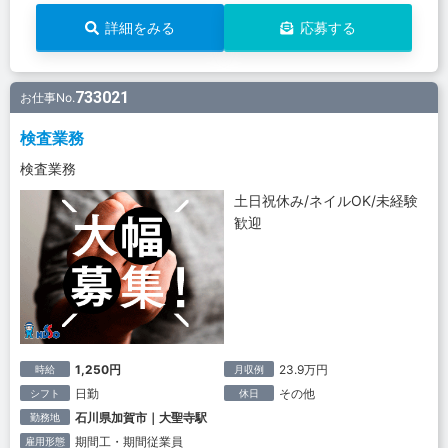
詳細をみる
応募する
733021
お仕事No.
検査業務
検査業務
土日祝休み/ネイルOK/未経験
歓迎
1,250円
23.9万円
時給
月収例
日勤
その他
シフト
休日
石川県加賀市｜大聖寺駅
勤務地
期間工・期間従業員
雇用形態