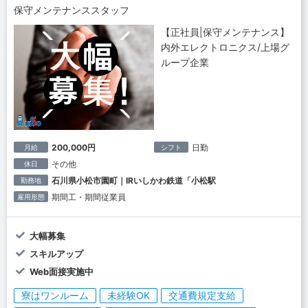
保守メンテナンススタッフ
【正社員|保守メンテナンス】
内外エレクトロニクス/上場グ
ループ企業
200,000円
日勤
月給
シフト
その他
休日
石川県小松市園町｜IRいしかわ鉄道「小松駅
勤務地
期間工・期間従業員
雇用形態
大幅募集
スキルアップ
Web面接実施中
寮はワンルーム
未経験OK
交通費規定支給