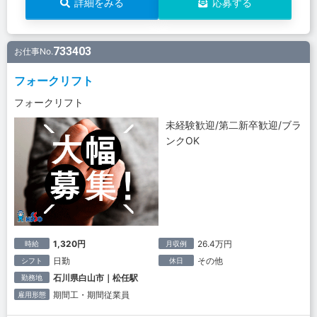
詳細をみる
応募する
733403
お仕事No.
フォークリフト
フォークリフト
未経験歓迎/第二新卒歓迎/ブラ
ンクOK
1,320円
26.4万円
時給
月収例
日勤
その他
シフト
休日
石川県白山市｜松任駅
勤務地
期間工・期間従業員
雇用形態