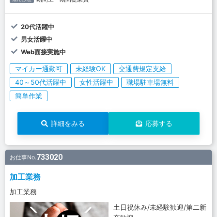
20代活躍中
男女活躍中
Web面接実施中
マイカー通勤可
未経験OK
交通費規定支給
40～50代活躍中
女性活躍中
職場駐車場無料
簡単作業
詳細をみる
応募する
733020
お仕事No.
加工業務
加工業務
土日祝休み/未経験歓迎/第二新