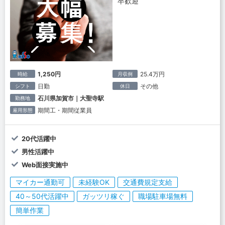
卒歓迎
1,250円
25.4万円
時給
月収例
日勤
その他
シフト
休日
石川県加賀市｜大聖寺駅
勤務地
期間工・期間従業員
雇用形態
20代活躍中
男性活躍中
Web面接実施中
マイカー通勤可
未経験OK
交通費規定支給
40～50代活躍中
ガッツリ稼ぐ
職場駐車場無料
簡単作業