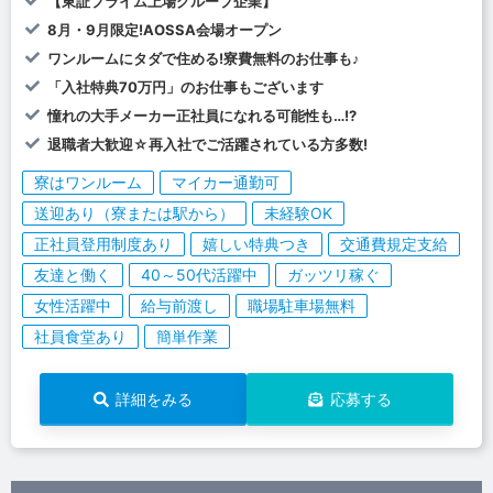
【東証プライム上場グループ企業】
8月・9月限定!AOSSA会場オープン
ワンルームにタダで住める!寮費無料のお仕事も♪
「入社特典70万円」のお仕事もございます
憧れの大手メーカー正社員になれる可能性も…!?
退職者大歓迎☆再入社でご活躍されている方多数!
寮はワンルーム
マイカー通勤可
送迎あり（寮または駅から）
未経験OK
正社員登用制度あり
嬉しい特典つき
交通費規定支給
友達と働く
40～50代活躍中
ガッツリ稼ぐ
女性活躍中
給与前渡し
職場駐車場無料
社員食堂あり
簡単作業
詳細をみる
応募する