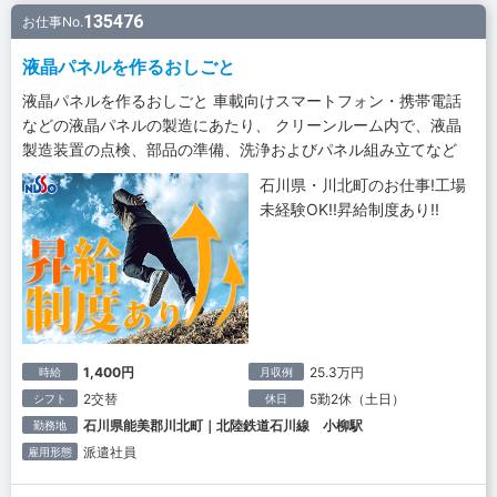
135476
お仕事No.
液晶パネルを作るおしごと
液晶パネルを作るおしごと 車載向けスマートフォン・携帯電話
などの液晶パネルの製造にあたり、 クリーンルーム内で、液晶
製造装置の点検、部品の準備、洗浄およびパネル組み立てなど
石川県・川北町のお仕事!工場
未経験OK!!昇給制度あり!!
1,400円
25.3万円
時給
月収例
2交替
5勤2休（土日）
シフト
休日
石川県能美郡川北町｜北陸鉄道石川線 小柳駅
勤務地
派遣社員
雇用形態