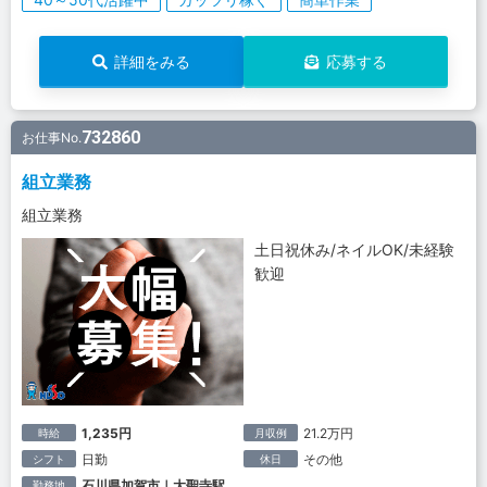
詳細をみる
応募する
732860
お仕事No.
組立業務
組立業務
土日祝休み/ネイルOK/未経験
歓迎
1,235円
21.2万円
時給
月収例
日勤
その他
シフト
休日
石川県加賀市｜大聖寺駅
勤務地