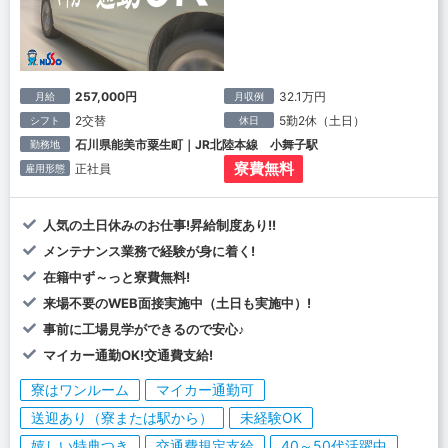
257,000円
32.1万円
月給
月収例
2交替
5勤2休（土日）
シフト
休日
石川県能美市粟生町｜JR北陸本線 小舞子駅
勤務地
寮費無料
正社員
雇用形態
人気の土日休みのお仕事!昇給制度あり!!
メンテナンス業務で経験が身に着く!
在籍中ず～っと寮費無料!
来場不要のWEB面接実施中（土日も実施中）!
事前に工場見学ができるので安心♪
マイカー通勤OK!交通費支給!
寮はワンルーム
マイカー通勤可
送迎あり（寮または駅から）
未経験OK
嬉しい特典つき
交通費規定支給
40～50代活躍中