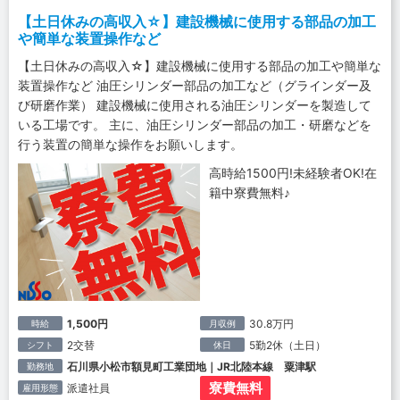
【土日休みの高収入☆】建設機械に使用する部品の加工
や簡単な装置操作など
【土日休みの高収入☆】建設機械に使用する部品の加工や簡単な
装置操作など 油圧シリンダー部品の加工など（グラインダー及
び研磨作業） 建設機械に使用される油圧シリンダーを製造して
いる工場です。 主に、油圧シリンダー部品の加工・研磨などを
行う装置の簡単な操作をお願いします。
高時給1500円!未経験者OK!在
籍中寮費無料♪
1,500円
30.8万円
時給
月収例
2交替
5勤2休（土日）
シフト
休日
石川県小松市額見町工業団地｜JR北陸本線 粟津駅
勤務地
寮費無料
派遣社員
雇用形態