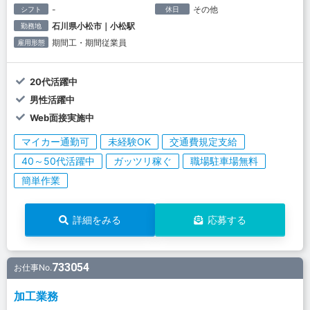
-
その他
シフト
休日
石川県小松市｜小松駅
勤務地
期間工・期間従業員
雇用形態
20代活躍中
男性活躍中
Web面接実施中
マイカー通勤可
未経験OK
交通費規定支給
40～50代活躍中
ガッツリ稼ぐ
職場駐車場無料
簡単作業
詳細をみる
応募する
733054
お仕事No.
加工業務