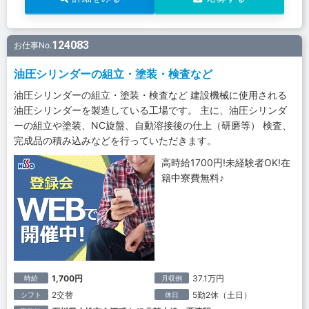
124083
お仕事No.
油圧シリンダーの組立・塗装・検査など
油圧シリンダーの組立・塗装・検査など 建設機械に使用される
油圧シリンダーを製造している工場です。 主に、油圧シリンダ
ーの組立や塗装、NC旋盤、自動溶接後の仕上（研磨等） 検査、
完成品の積み込みなどを行っていただきます。
高時給1700円!未経験者OK!在
籍中寮費無料♪
1,700円
37.1万円
時給
月収例
2交替
5勤2休（土日）
シフト
休日