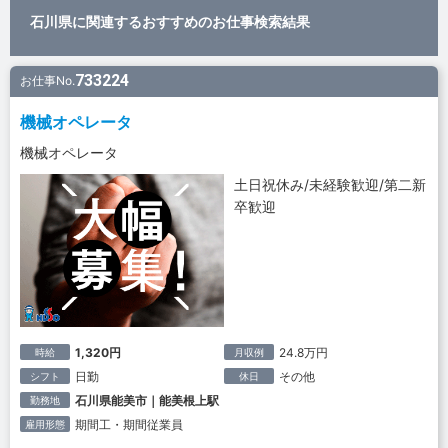
石川県に関連するおすすめのお仕事検索結果
733224
お仕事No.
機械オペレータ
機械オペレータ
土日祝休み/未経験歓迎/第二新
卒歓迎
1,320円
24.8万円
時給
月収例
日勤
その他
シフト
休日
石川県能美市｜能美根上駅
勤務地
期間工・期間従業員
雇用形態