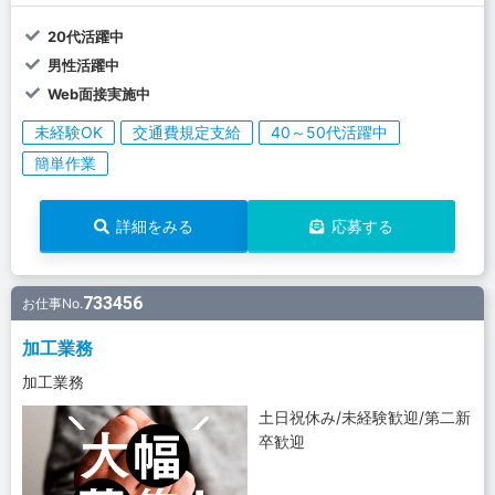
20代活躍中
男性活躍中
Web面接実施中
未経験OK
交通費規定支給
40～50代活躍中
簡単作業
詳細をみる
応募する
733456
お仕事No.
加工業務
加工業務
土日祝休み/未経験歓迎/第二新
卒歓迎