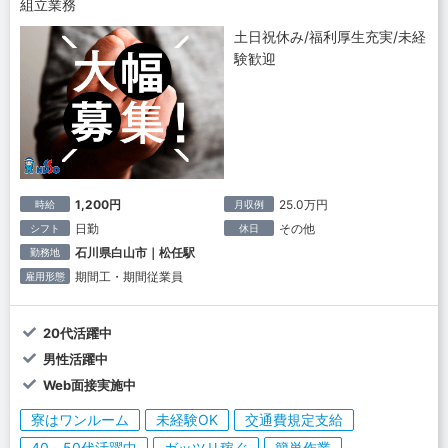
組立業務
土日祝休み/福利厚生充実/未経
験歓迎
1,200円
25.0万円
時給
月収例
日勤
その他
シフト
休日
石川県白山市｜松任駅
勤務地
期間工・期間従業員
雇用形態
20代活躍中
男性活躍中
Web面接実施中
寮はワンルーム
未経験OK
交通費規定支給
40～50代活躍中
ガッツリ稼ぐ
簡単作業