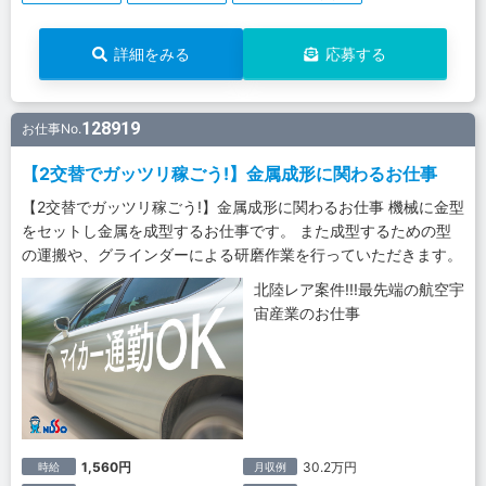
詳細をみる
応募する
128919
お仕事No.
【2交替でガッツリ稼ごう!】金属成形に関わるお仕事
【2交替でガッツリ稼ごう!】金属成形に関わるお仕事 機械に金型
をセットし金属を成型するお仕事です。 また成型するための型
の運搬や、グラインダーによる研磨作業を行っていただきます。
北陸レア案件!!!最先端の航空宇
宙産業のお仕事
1,560円
30.2万円
時給
月収例