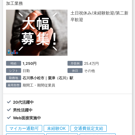
加工業務
土日祝休み/未経験歓迎/第二新
卒歓迎
1,250円
25.4万円
時給
月収例
日勤
その他
シフト
休日
石川県小松市｜粟津（石川）駅
勤務地
期間工・期間従業員
雇用形態
20代活躍中
男性活躍中
Web面接実施中
マイカー通勤可
未経験OK
交通費規定支給