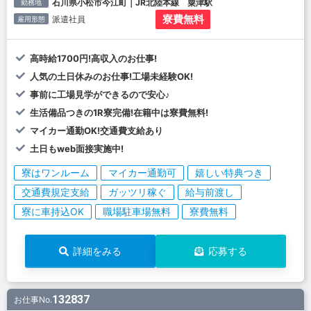
石川県小松市今江町｜JR北陸本線 粟津駅
勤務地
寮費無料
派遣社員
雇用形態
高時給1700円!高収入のお仕事!
人気の土日休みのお仕事!工場未経験OK!
事前に工場見学ができるので安心♪
生活備品つきの1R寮完備!在籍中は寮費無料!
マイカー通勤OK!交通費支給あり
土日もweb面接実施中!
寮はワンルーム
マイカー通勤可
嬉しい特典つき
交通費規定支給
ガッツリ稼ぐ
給与前渡し
寮に車持込OK
職場駐車場無料
寮費無料
詳細をみる
応募する
132837
お仕事No.