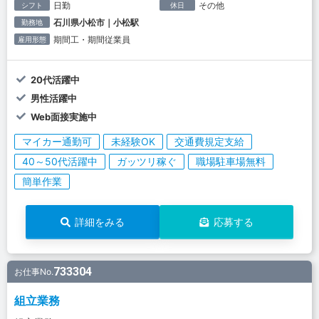
日勤
その他
シフト
休日
石川県小松市｜小松駅
勤務地
期間工・期間従業員
雇用形態
20代活躍中
男性活躍中
Web面接実施中
マイカー通勤可
未経験OK
交通費規定支給
40～50代活躍中
ガッツリ稼ぐ
職場駐車場無料
簡単作業
詳細をみる
応募する
733304
お仕事No.
組立業務