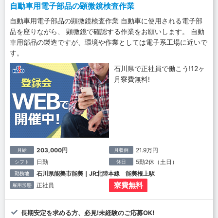
自動車用電子部品の顕微鏡検査作業
自動車用電子部品の顕微鏡検査作業 自動車に使用される電子部
品を座りながら、 顕微鏡で確認する作業をお願いします。 自動
車用部品の製造ですが、環境や作業としては電子系工場に近いで
す。
石川県で正社員で働こう!12ヶ
月寮費無料!
203,000円
21.9万円
月給
月収例
日勤
5勤2休（土日）
シフト
休日
石川県能美市能美｜JR北陸本線 能美根上駅
勤務地
寮費無料
正社員
雇用形態
長期安定を求める方、必見!未経験のご応募OK!