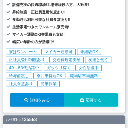
設備充実の快適職場!工場未経験の方、大歓迎!
昇給制度・正社員登用制度あり!
夜勤時も利用可能な社員食堂あり!!
生活家電つきのワンルーム寮完備!
マイカー通勤OK!交通費も支給!
幅広い年齢の方が活躍中!
寮はワンルーム
マイカー通勤可
未経験OK
正社員登用制度あり
交通費規定支給
友達と働く
40～50代活躍中
ガッツリ稼ぐ
女性活躍中
給与前渡し
寮に車持込OK
職場駐車場無料
社員食堂あり
簡単作業
詳細をみる
応募する
135563
お仕事No.