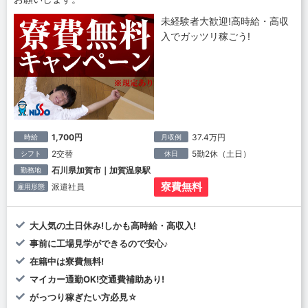
未経験者大歓迎!高時給・高収
入でガッツリ稼ごう!
1,700円
37.4万円
時給
月収例
2交替
5勤2休（土日）
シフト
休日
石川県加賀市｜加賀温泉駅
勤務地
寮費無料
派遣社員
雇用形態
大人気の土日休み!しかも高時給・高収入!
事前に工場見学ができるので安心♪
在籍中は寮費無料!
マイカー通勤OK!交通費補助あり!
がっつり稼ぎたい方必見☆