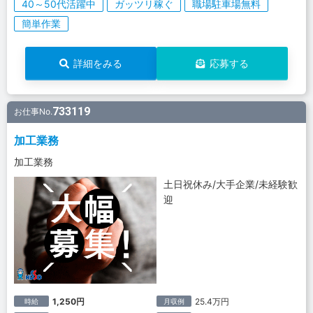
40～50代活躍中
ガッツリ稼ぐ
職場駐車場無料
簡単作業
詳細をみる
応募する
733119
お仕事No.
加工業務
加工業務
土日祝休み/大手企業/未経験歓
迎
1,250円
25.4万円
時給
月収例