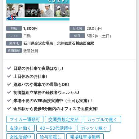
1,300円
29.0万円
時給
月収例
日勤
5勤2休（土日）
シフト
休日
石川県金沢市増泉｜北陸鉄道石川線西泉駅
勤務地
派遣社員
雇用形態
日勤のお仕事で夜勤はなし!
土日休みのお仕事!
路線バスや電車での通勤もOK!
制御盤組立業務の経験者ウェルカム!
来場不要のWEB面接実施中（土日も実施）!
金沢駅から徒歩5分圏内のオフィスで面接実施!
マイカー通勤可
交通費規定支給
カップルで働く
友達と働く
40～50代活躍中
ガッツリ稼ぐ
女性活躍中
給与前渡し
職場駐車場無料