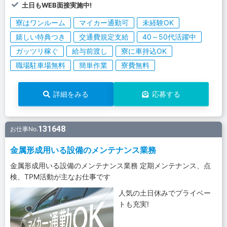
土日もWEB面接実施中!
寮はワンルーム
マイカー通勤可
未経験OK
嬉しい特典つき
交通費規定支給
40～50代活躍中
ガッツリ稼ぐ
給与前渡し
寮に車持込OK
職場駐車場無料
簡単作業
寮費無料
詳細をみる
応募する
131648
お仕事No.
金属形成用いる設備のメンテナンス業務
金属形成用いる設備のメンテナンス業務 定期メンテナンス、点
検、TPM活動が主なお仕事です
人気の土日休みでプライベー
トも充実!