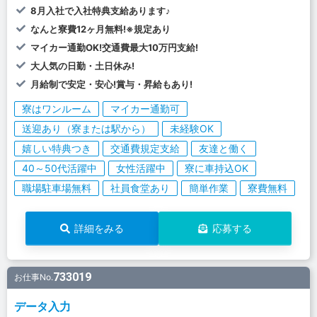
8月入社で入社特典支給あります♪
なんと寮費12ヶ月無料!※規定あり
マイカー通勤OK!交通費最大10万円支給!
大人気の日勤・土日休み!
月給制で安定・安心!賞与・昇給もあり!
寮はワンルーム
マイカー通勤可
送迎あり（寮または駅から）
未経験OK
嬉しい特典つき
交通費規定支給
友達と働く
40～50代活躍中
女性活躍中
寮に車持込OK
職場駐車場無料
社員食堂あり
簡単作業
寮費無料
詳細をみる
応募する
733019
お仕事No.
データ入力