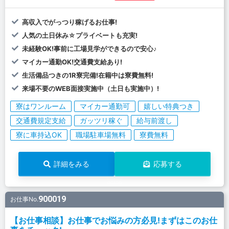
高収入でがっつり稼げるお仕事!
人気の土日休み☆プライベートも充実!
未経験OK!事前に工場見学ができるので安心♪
マイカー通勤OK!交通費支給あり!
生活備品つきの1R寮完備!在籍中は寮費無料!
来場不要のWEB面接実施中（土日も実施中）!
寮はワンルーム
マイカー通勤可
嬉しい特典つき
交通費規定支給
ガッツリ稼ぐ
給与前渡し
寮に車持込OK
職場駐車場無料
寮費無料
詳細をみる
応募する
900019
お仕事No.
【お仕事相談】お仕事でお悩みの方必見!まずはこのお仕