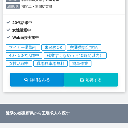
期間工・期間従業員
雇用形態
20代活躍中
女性活躍中
Web面接実施中
マイカー通勤可
未経験OK
交通費規定支給
40～50代活躍中
残業すくなめ（月10時間以内）
女性活躍中
職場駐車場無料
簡単作業
詳細をみる
応募する
近隣の都道府県から工場求人を探す