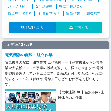
ガッツリ稼ぐ
女性活躍中
寮に車持込OK
職場駐車場無料
社員食堂あり
簡単作業
寮費無料
詳細をみる
応募する
137539
お仕事No.
電気機器の配線・組立作業
電気機器の配線・組立作業 工作機械・一般産業機械から公共事
業や大規模インフラ事業の機械装置まで、様々な大きさの 電機
制御盤を製造している工場にて、部品の組付けや配線、それに付
随するシール貼り付けや 電線加工などのお仕事をお願いしま
す。
【電車通勤OK!】金沢市内×土
日休みのお仕事!