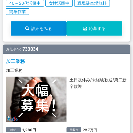
40～50代活躍中
女性活躍中
職場駐車場無料
簡単作業
詳細をみる
応募する
733034
お仕事No.
加工業務
加工業務
土日祝休み/未経験歓迎/第二新
卒歓迎
1,280円
28.7万円
時給
月収例