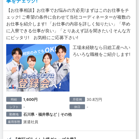
事をチェック!
【お仕事相談】お仕事でお悩みの方必見!まずはこのお仕事をチ
ェック! ご希望の条件に合わせて当社コーディネーターが複数の
お仕事を紹介します! 「お仕事の内容を詳しく知りたい」「早め
に入寮できる仕事が良い」「とりあえず話を聞きたい] そんな方
にピッタリ! お気軽にご応募下さい!
工場未経験なら日総工産へ!い
ろいろな職種をご紹介します!
1,600円
30.8万円
時給
月収例
-
-
シフト
休日
石川県・福井県など｜その他
勤務地
派遣社員
雇用形態