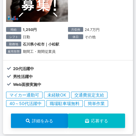
1,250円
24.7万円
時給
月収例
日勤
その他
シフト
休日
石川県小松市｜小松駅
勤務地
期間工・期間従業員
雇用形態
20代活躍中
男性活躍中
Web面接実施中
マイカー通勤可
未経験OK
交通費規定支給
40～50代活躍中
職場駐車場無料
簡単作業
詳細をみる
応募する