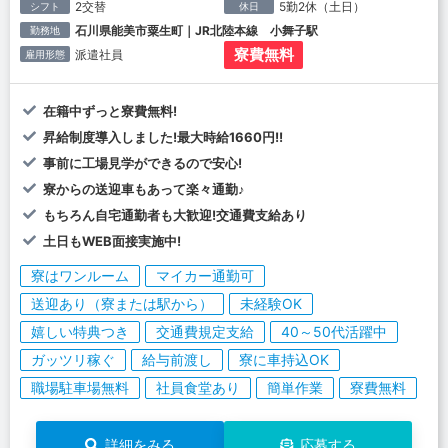
2交替
5勤2休（土日）
シフト
休日
石川県能美市粟生町｜JR北陸本線 小舞子駅
勤務地
寮費無料
派遣社員
雇用形態
在籍中ずっと寮費無料!
昇給制度導入しました!最大時給1660円!!
事前に工場見学ができるので安心!
寮からの送迎車もあって楽々通勤♪
もちろん自宅通勤者も大歓迎!交通費支給あり
土日もWEB面接実施中!
寮はワンルーム
マイカー通勤可
送迎あり（寮または駅から）
未経験OK
嬉しい特典つき
交通費規定支給
40～50代活躍中
ガッツリ稼ぐ
給与前渡し
寮に車持込OK
職場駐車場無料
社員食堂あり
簡単作業
寮費無料
詳細をみる
応募する