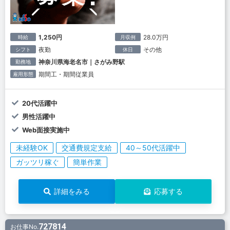
1,250円
28.0万円
時給
月収例
夜勤
その他
シフト
休日
神奈川県海老名市｜さがみ野駅
勤務地
期間工・期間従業員
雇用形態
20代活躍中
男性活躍中
Web面接実施中
未経験OK
交通費規定支給
40～50代活躍中
ガッツリ稼ぐ
簡単作業
詳細をみる
応募する
727814
お仕事No.