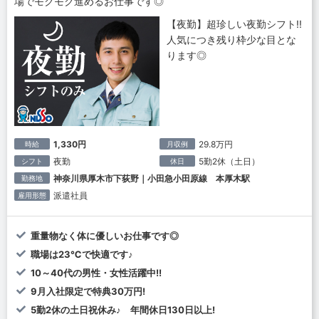
場でモクモク進めるお仕事です◎
【夜勤】超珍しい夜勤シフト!!
人気につき残り枠少な目とな
ります◎
1,330円
29.8万円
時給
月収例
夜勤
5勤2休（土日）
シフト
休日
神奈川県厚木市下荻野｜小田急小田原線 本厚木駅
勤務地
派遣社員
雇用形態
重量物なく体に優しいお仕事です◎
職場は23℃で快適です♪
10～40代の男性・女性活躍中!!
9月入社限定で特典30万円!
5勤2休の土日祝休み♪ 年間休日130日以上!