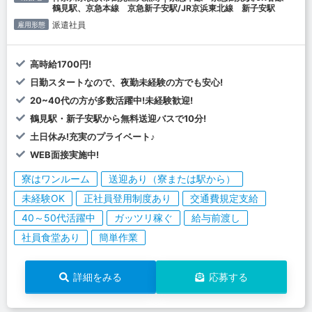
鶴見駅、京急本線 京急新子安駅/JR京浜東北線 新子安駅
派遣社員
雇用形態
高時給1700円!
日勤スタートなので、夜勤未経験の方でも安心!
20~40代の方が多数活躍中!未経験歓迎!
鶴見駅・新子安駅から無料送迎バスで10分!
土日休み!充実のプライベート♪
WEB面接実施中!
寮はワンルーム
送迎あり（寮または駅から）
未経験OK
正社員登用制度あり
交通費規定支給
40～50代活躍中
ガッツリ稼ぐ
給与前渡し
社員食堂あり
簡単作業
詳細をみる
応募する