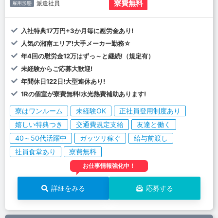
寮費無料
派遣社員
雇用形態
入社特典17万円+3か月毎に慰労金あり!
人気の湘南エリア!大手メーカー勤務☆
年4回の慰労金12万はずっ～と継続!（規定有）
未経験からご応募大歓迎!
年間休日122日!大型連休あり!
1Rの個室が寮費無料!水光熱費補助あります!
寮はワンルーム
未経験OK
正社員登用制度あり
嬉しい特典つき
交通費規定支給
友達と働く
40～50代活躍中
ガッツリ稼ぐ
給与前渡し
社員食堂あり
寮費無料
お仕事情報強化中！
詳細をみる
応募する