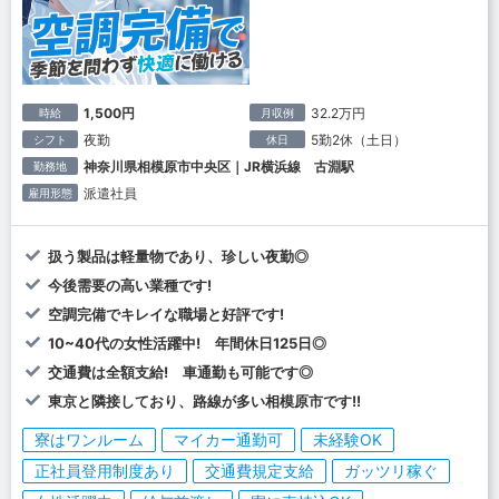
1,500円
32.2万円
時給
月収例
夜勤
5勤2休（土日）
シフト
休日
神奈川県相模原市中央区｜JR横浜線 古淵駅
勤務地
派遣社員
雇用形態
扱う製品は軽量物であり、珍しい夜勤◎
今後需要の高い業種です!
空調完備でキレイな職場と好評です!
10~40代の女性活躍中! 年間休日125日◎
交通費は全額支給! 車通勤も可能です◎
東京と隣接しており、路線が多い相模原市です!!
寮はワンルーム
マイカー通勤可
未経験OK
正社員登用制度あり
交通費規定支給
ガッツリ稼ぐ