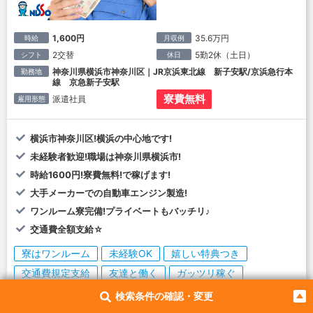
1,600円
35.6万円
時給
月収例
2交替
5勤2休（土日）
シフト
休日
神奈川県横浜市神奈川区｜JR京浜東北線 新子安駅/京浜急行本
勤務地
線 京急新子安駅
寮費無料
派遣社員
雇用形態
横浜市神奈川区!横浜の中心地です!
未経験者歓迎!職場は神奈川県横浜市!
時給1600円!寮費無料!で稼げます!
大手メーカーでの自動車エンジン製造!
ワンルーム寮完備!プライベートもバッチリ♪
交通費全額支給☆
寮はワンルーム
未経験OK
嬉しい特典つき
交通費規定支給
友達と働く
ガッツリ稼ぐ
女性活躍中
給与前渡し
社員食堂あり
寮費無料
検索条件の確認・変更