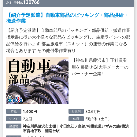
130766
お仕事No.
【紹介予定派遣】自動車部品のピッキング・部品供給・
搬送作業
【紹介予定派遣】自動車部品のピッキング・部品供給・搬送作業
指示書に従い大小様々な部品をピッキングし、生産ラインへの部
品供給を行います 部品搬送車（スキット）の運転の作業になる
場合もあります その他付帯作業有り
【神奈川県藤沢市】正社員登
用を目指せる!大手メーカーの
パートナー企業!
1,400円
33.6万円
時給
月収例
2交替
5勤2休（土日）
シフト
休日
神奈川県藤沢市土棚｜小田急江ノ島線/相模鉄道いずみの線/横浜
勤務地
市営地下鉄 湘南台駅