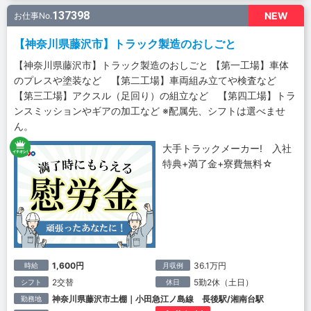
137398
NEW
お仕事No.
【神奈川県藤沢市】トラック製造のおしごと
【神奈川県藤沢市】トラック製造のおしごと 【第一工場】車体
のプレスや塗装など 【第二工場】車両組み立てや検査など
【第三工場】アクスル（足回り）の組立など 【第四工場】トラ
ンスミッションやギアの加工など ※配属先、シフトは選べませ
ん。
大手トラックメーカー! 入社
特典+満了金+寮費無料☆
1,600円
36.1万円
時給
月収例
2交替
5勤2休（土日）
シフト
休日
神奈川県藤沢市土棚｜小田急江ノ島線 長後駅/湘南台駅
勤務地