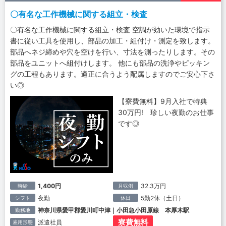
〇有名な工作機械に関する組立・検査
〇有名な工作機械に関する組立・検査 空調が効いた環境で指示
書に従い工具を使用し、部品の加工・組付け・測定を致します。
部品へネジ締めや穴を空けを行い、寸法を測ったりします。その
部品をユニットへ組付けします。 他にも部品の洗浄やピッキン
グの工程もあります。適正に合うよう配属しますのでご安心下さ
い◎
【寮費無料】9月入社で特典
30万円! 珍しい夜勤のお仕事
です◎
1,400円
32.3万円
時給
月収例
夜勤
5勤2休（土日）
シフト
休日
神奈川県愛甲郡愛川町中津｜小田急小田原線 本厚木駅
勤務地
寮費無料
派遣社員
雇用形態