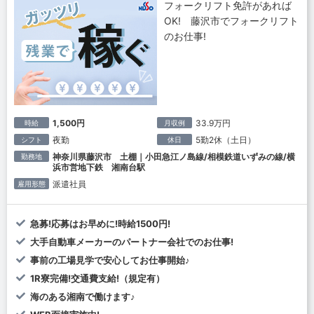
フォークリフト免許があれば
OK! 藤沢市でフォークリフト
のお仕事!
1,500円
33.9万円
時給
月収例
夜勤
5勤2休（土日）
シフト
休日
神奈川県藤沢市 土棚｜小田急江ノ島線/相模鉄道いずみの線/横
勤務地
浜市営地下鉄 湘南台駅
派遣社員
雇用形態
急募!応募はお早めに!時給1500円!
大手自動車メーカーのパートナー会社でのお仕事!
事前の工場見学で安心してお仕事開始♪
1R寮完備!交通費支給!（規定有）
海のある湘南で働けます♪