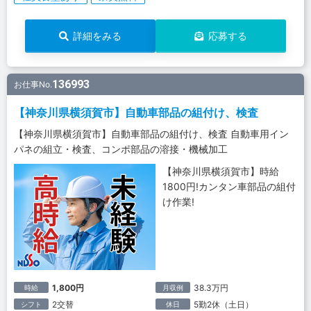
詳細をみる
応募する
136993
お仕事No.
【神奈川県横須賀市】自動車部品の組付け、検査
【神奈川県横須賀市】自動車部品の組付け、検査 自動車用イン
パネの組立・検査、コンポ部品の溶接・機械加工
【神奈川県横須賀市】時給
1800円!カンタン車部品の組付
け作業!
1,800円
38.3万円
時給
月収例
2交替
5勤2休（土日）
シフト
休日