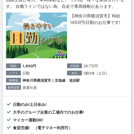
す。 自働ラインではない為、自走で車両移動があります。
【神奈川県横須賀市】時給
1650円!日勤のお仕事です!
1,650円
29.7万円
時給
月収例
日勤
5勤2休（土日）
シフト
休日
神奈川県横須賀市｜京急線 追浜駅
勤務地
派遣社員
雇用形態
日勤のみ!土日休み!
大手のグループ企業の工場内でのお仕事!
マイカー通勤OK!
食堂完備! （電子マネー利用可）