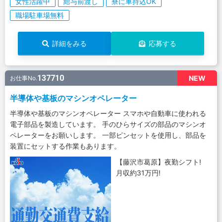
女性活躍中
給与前渡し
寮に車持込OK
職場駐車場無料
詳細をみる
応募する
137710
NEW
お仕事No.
半導体や基板のマシンオペレーター
半導体や基板のマシンオペレーター スマホや自動車に使われる
電子部品を製造しています。 手のひらサイズの部品のマシンオ
ペレーターをお願いします。 一部ピンセットを使用し、部品を
装置にセットする作業もあります。
【藤沢市葛原】夜勤シフト!
月収約31万円!