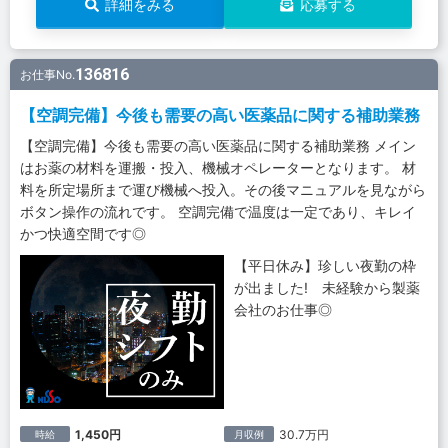
詳細をみる
応募する
136816
お仕事No.
【空調完備】今後も需要の高い医薬品に関する補助業務
【空調完備】今後も需要の高い医薬品に関する補助業務 メイン
はお薬の材料を運搬・投入、機械オペレーターとなります。 材
料を所定場所まで運び機械へ投入。その後マニュアルを見ながら
ボタン操作の流れです。 空調完備で温度は一定であり、キレイ
かつ快適空間です◎
【平日休み】珍しい夜勤の枠
が出ました! 未経験から製薬
会社のお仕事◎
1,450円
30.7万円
時給
月収例