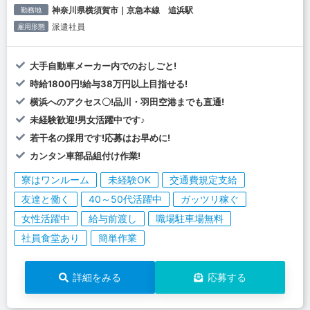
神奈川県横須賀市｜京急本線 追浜駅
勤務地
派遣社員
雇用形態
大手自動車メーカー内でのおしごと!
時給1800円!給与38万円以上目指せる!
横浜へのアクセス〇!品川・羽田空港までも直通!
未経験歓迎!男女活躍中です♪
若干名の採用です!応募はお早めに!
カンタン車部品組付け作業!
寮はワンルーム
未経験OK
交通費規定支給
友達と働く
40～50代活躍中
ガッツリ稼ぐ
女性活躍中
給与前渡し
職場駐車場無料
社員食堂あり
簡単作業
詳細をみる
応募する