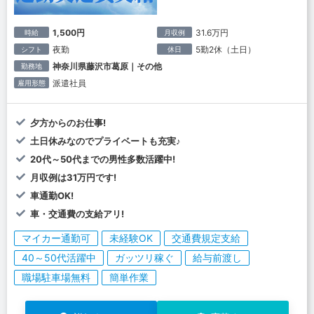
1,500円
31.6万円
時給
月収例
夜勤
5勤2休（土日）
シフト
休日
神奈川県藤沢市葛原｜その他
勤務地
派遣社員
雇用形態
夕方からのお仕事!
土日休みなのでプライベートも充実♪
20代～50代までの男性多数活躍中!
月収例は31万円です!
車通勤OK!
車・交通費の支給アリ!
マイカー通勤可
未経験OK
交通費規定支給
40～50代活躍中
ガッツリ稼ぐ
給与前渡し
職場駐車場無料
簡単作業