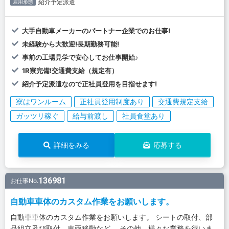
紹介予定派遣
雇用形態
大手自動車メーカーのパートナー企業でのお仕事!
未経験から大歓迎!長期勤務可能!
事前の工場見学で安心してお仕事開始♪
1R寮完備!交通費支給（規定有）
紹介予定派遣なので正社員登用を目指せます!
寮はワンルーム
正社員登用制度あり
交通費規定支給
ガッツリ稼ぐ
給与前渡し
社員食堂あり
詳細をみる
応募する
136981
お仕事No.
自動車車体のカスタム作業をお願いします。
自動車車体のカスタム作業をお願いします。 シートの取付、部
品組立及び取付、車両移動など。 その他 様々な業務を行いま