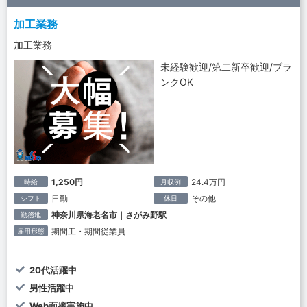
加工業務
加工業務
未経験歓迎/第二新卒歓迎/ブラ
ンクOK
1,250円
24.4万円
時給
月収例
日勤
その他
シフト
休日
神奈川県海老名市｜さがみ野駅
勤務地
期間工・期間従業員
雇用形態
20代活躍中
男性活躍中
Web面接実施中