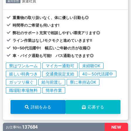
派遣社員
雇用形態
重量物の取り扱いなく、体に優しい日勤も◎
時間帯のご希望も伺います!
弊社のサポート充実で相談しやすい環境アリます◎
ライン作業はなし!モクモクと進めていきます!!
10~50代活躍中! 幅広いご年齢の方が在籍◎
車・バイク通勤も可能! バス通勤もできます◎
寮はワンルーム
マイカー通勤可
未経験OK
嬉しい特典つき
交通費規定支給
40～50代活躍中
ガッツリ稼ぐ
給与前渡し
寮に車持込OK
職場駐車場無料
簡単作業
詳細をみる
応募する
137684
NEW
お仕事No.