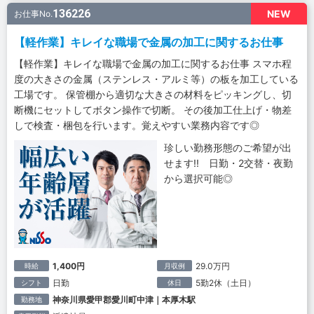
136226
NEW
お仕事No.
【軽作業】キレイな職場で金属の加工に関するお仕事
【軽作業】キレイな職場で金属の加工に関するお仕事 スマホ程
度の大きさの金属（ステンレス・アルミ等）の板を加工している
工場です。 保管棚から適切な大きさの材料をピッキングし、切
断機にセットしてボタン操作で切断。 その後加工仕上げ・物差
しで検査・梱包を行います。覚えやすい業務内容です◎
珍しい勤務形態のご希望が出
せます!! 日勤・2交替・夜勤
から選択可能◎
1,400円
29.0万円
時給
月収例
日勤
5勤2休（土日）
シフト
休日
神奈川県愛甲郡愛川町中津｜本厚木駅
勤務地