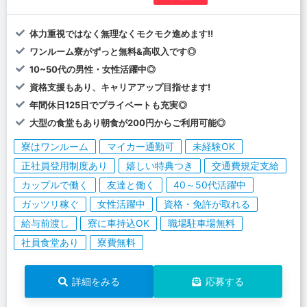
体力重視ではなく無理なくモクモク進めます!!
ワンルーム寮がずっと無料&高収入です◎
10~50代の男性・女性活躍中◎
資格支援もあり、キャリアアップ目指せます!
年間休日125日でプライベートも充実◎
大型の食堂もあり朝食が200円からご利用可能◎
寮はワンルーム
マイカー通勤可
未経験OK
正社員登用制度あり
嬉しい特典つき
交通費規定支給
カップルで働く
友達と働く
40～50代活躍中
ガッツリ稼ぐ
女性活躍中
資格・免許が取れる
給与前渡し
寮に車持込OK
職場駐車場無料
社員食堂あり
寮費無料
詳細をみる
応募する