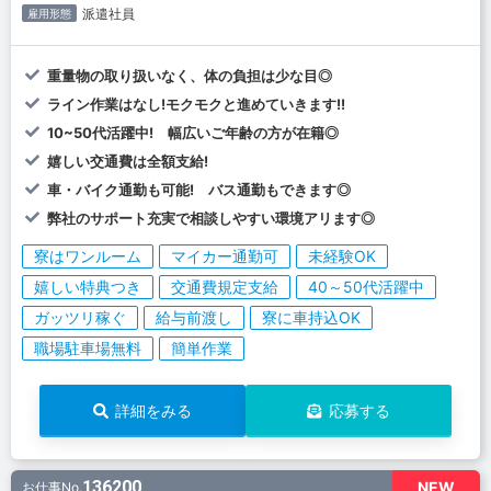
派遣社員
雇用形態
重量物の取り扱いなく、体の負担は少な目◎
ライン作業はなし!モクモクと進めていきます!!
10~50代活躍中! 幅広いご年齢の方が在籍◎
嬉しい交通費は全額支給!
車・バイク通勤も可能! バス通勤もできます◎
弊社のサポート充実で相談しやすい環境アリます◎
寮はワンルーム
マイカー通勤可
未経験OK
嬉しい特典つき
交通費規定支給
40～50代活躍中
ガッツリ稼ぐ
給与前渡し
寮に車持込OK
職場駐車場無料
簡単作業
詳細をみる
応募する
136200
NEW
お仕事No.