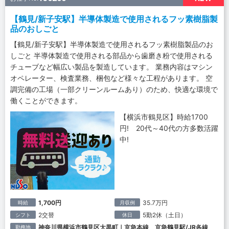
【鶴見/新子安駅】半導体製造で使用されるフッ素樹脂製
品のおしごと
【鶴見/新子安駅】半導体製造で使用されるフッ素樹脂製品のお
しごと 半導体製造で使用される部品から歯磨き粉で使用される
チューブなど幅広い製品を製造しています。 業務内容はマシン
オペレーター、検査業務、梱包など様々な工程があります。 空
調完備の工場（一部クリーンルームあり）のため、快適な環境で
働くことができます。
【横浜市鶴見区】時給1700
円! 20代～40代の方多数活躍
中!
1,700円
35.7万円
時給
月収例
2交替
5勤2休（土日）
シフト
休日
神奈川県横浜市鶴見区大黒町｜京急本線 京急鶴見駅/JR各線
勤務地