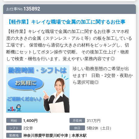
135892
お仕事No.
【軽作業】キレイな職場で金属の加工に関するお仕事
【軽作業】キレイな職場で金属の加工に関するお仕事 スマホ程
度の大きさの金属（ステンレス・アルミ等）の板を加工している
工場です。 保管棚から適切な大きさの材料をピッキングし、切
断機にセットしてボタン操作で切断。 その後加工仕上げ・物差
しで検査・梱包を行います。覚えやすい業務内容です◎
珍しい勤務形態のご希望が出
せます! 日勤・2交替・夜勤か
ら選択可能◎
1,400円
31.1万円
時給
月収例
2交替
5勤2休（土日）
シフト
休日
神奈川県愛甲郡愛川町中津｜本厚木駅
勤務地