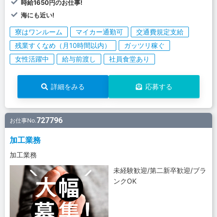
時給1650円のお仕事!
海にも近い!
寮はワンルーム
マイカー通勤可
交通費規定支給
残業すくなめ（月10時間以内）
ガッツリ稼ぐ
女性活躍中
給与前渡し
社員食堂あり
詳細をみる
応募する
727796
お仕事No.
加工業務
加工業務
未経験歓迎/第二新卒歓迎/ブラ
ンクOK