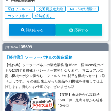
WEB面接実施中!
寮はワンルーム
交通費規定支給
40～50代活躍中
ガッツリ稼ぐ
給与前渡し
詳細をみる
応募する
135699
お仕事No.
【軽作業】ソーラーパネルの製造業務
【軽作業】ソーラーパネルの製造業務 縦15cm・横10cm程のパ
ネルに関する機械オペレーター業務となります。 マニュアルに
従い機械のボタン操作し、フィルム上の製品を機械へセット→取
り出しです。 その後出来上がった製品を別機械を使用して仕上
げします。難しいお仕事ではございません◎
【夜勤】未経験から高時給
1500円!! 最寄り駅から徒歩
10分◎