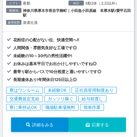
夜勤
5勤2休（土日以外）
シフト
休日
神奈川県厚木市長谷字柳町｜小田急小田原線 本厚木駅/愛甲石田
勤務地
駅
派遣社員
雇用形態
花粉症の心配がない位、快適空間へ!!
人間関係・雰囲気良好な工場です◎
未経験の10～30代の男性活躍中!
お休みは基本平日でお出かけしやすいですね◎
最寄り駅からバスで10分程度と通いやすいです◎
長期連休あり!年間休日125日以上◎
寮はワンルーム
未経験OK
正社員登用制度あり
交通費規定支給
ガッツリ稼ぐ
給与前渡し
寮に車持込OK
職場駐車場無料
簡単作業
詳細をみる
応募する