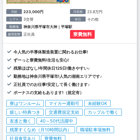
223,000円
23.8万円
月給
月収例
3交替
その他
シフト
休日
神奈川県平塚市大神｜平塚駅
勤務地
寮費無料
正社員
雇用形態
今人気の半導体製造装置に関わるお仕事!
ずーっと寮費無料!生活も安心!
残業ほぼなし!年間休日125日!働きやすい♪
勤務地は神奈川県平塚市!人気の湘南エリアです♪
正社員でのお仕事!安定して長く働けます♪
ボーナスの支給もあります!（規定有）
寮はワンルーム
マイカー通勤可
未経験OK
嬉しい特典つき
交通費規定支給
カップルで働く
友達と働く
40～50代活躍中
残業すくなめ（月10時間以内）
職場駐車場無料
社員食堂あり
寮費無料