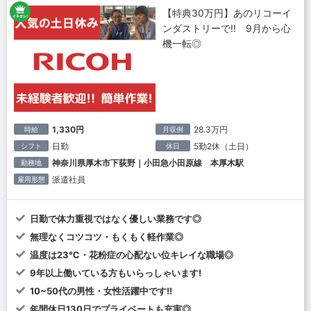
【特典30万円】あのリコーイ
ンダストリーで!! 9月から心
機一転◎
1,330円
28.3万円
時給
月収例
日勤
5勤2休（土日）
シフト
休日
神奈川県厚木市下荻野｜小田急小田原線 本厚木駅
勤務地
派遣社員
雇用形態
日勤で体力重視ではなく優しい業務です◎
無理なくコツコツ・もくもく軽作業◎
温度は23℃・花粉症の心配ない位キレイな職場◎
9年以上働いている方もいらっしゃいます!
10~50代の男性・女性活躍中です!!
年間休日130日でプライベートも充実◎