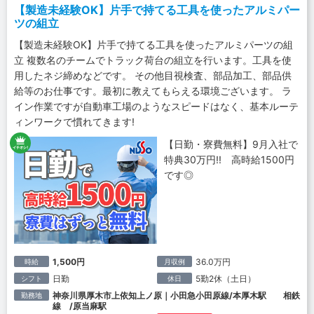
【製造未経験OK】片手で持てる工具を使ったアルミパー
ツの組立
【製造未経験OK】片手で持てる工具を使ったアルミパーツの組
立 複数名のチームでトラック荷台の組立を行います。工具を使
用したネジ締めなどです。 その他目視検査、部品加工、部品供
給等のお仕事です。最初に教えてもらえる環境ございます。 ラ
イン作業ですが自動車工場のようなスピードはなく、基本ルーテ
ィンワークで慣れてきます!
【日勤・寮費無料】9月入社で
特典30万円!! 高時給1500円
です◎
1,500円
36.0万円
時給
月収例
日勤
5勤2休（土日）
シフト
休日
神奈川県厚木市上依知上ノ原｜小田急小田原線/本厚木駅 相鉄
勤務地
線 /原当麻駅