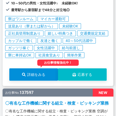
10～50代の男性・女性活躍中♪ 未経験OK!
最寄駅から新宿駅まで48分と好立地◎
寮はワンルーム
マイカー通勤可
送迎あり（寮または駅から）
未経験OK
正社員登用制度あり
嬉しい特典つき
交通費規定支給
カップルで働く
友達と働く
40～50代活躍中
ガッツリ稼ぐ
女性活躍中
給与前渡し
寮に車持込OK
社員食堂あり
簡単作業
お仕事情報強化中！
詳細をみる
応募する
137597
NEW
お仕事No.
〇有名な工作機械に関する組立・検査・ピッキング業務
〇有名な工作機械に関する組立・検査・ピッキング業務 空調が