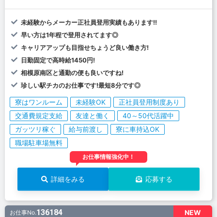
未経験からメーカー正社員登用実績もあります!!
早い方は1年程で登用されてます◎
キャリアアップも目指せちょうど良い働き方!
日勤固定で高時給1450円!
相模原南区と通勤の便も良いですね!
珍しい駅チカのお仕事です!最短8分です◎
寮はワンルーム
未経験OK
正社員登用制度あり
交通費規定支給
友達と働く
40～50代活躍中
ガッツリ稼ぐ
給与前渡し
寮に車持込OK
職場駐車場無料
お仕事情報強化中！
詳細をみる
応募する
136184
NEW
お仕事No.