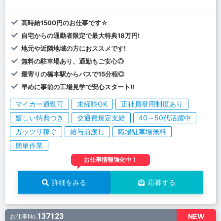
高時給1500円のお仕事です☆
自宅からの通勤者限定で最大特典18万円!
地元や近隣地域の方におススメです!
無料の駐車場あり、通勤もご安心◎
最寄りの橋本駅からバスで15分程◎
早めに事前の工場見学で安心スタート!!
マイカー通勤可
未経験OK
正社員登用制度あり
嬉しい特典つき
交通費規定支給
40～50代活躍中
ガッツリ稼ぐ
給与前渡し
職場駐車場無料
簡単作業
お仕事情報強化中！
詳細をみる
応募する
137123
NEW
お仕事No.