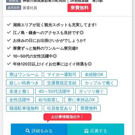
神奈川県高座郡寒川町岡田｜JR相模原線 寒川駅
勤務地
寮費無料
派遣社員
雇用形態
湘南エリアが近く観光スポットも充実してます!
江ノ島・鎌倉へのアクセスも良好です◎
お休みの日にお出掛けいかがでしょうか?
寮費ずっと無料のワンルーム寮完備!!
10~50代の女性活躍中◎
年休120日以上!イイお仕事にはイイ待遇を◎
寮はワンルーム
マイカー通勤可
未経験OK
嬉しい特典つき
交通費規定支給
カップルで働く
友達と働く
40～50代活躍中
ガッツリ稼ぐ
女性活躍中
給与前渡し
寮に車持込OK
職場駐車場無料
社員食堂あり
寮費無料
お仕事情報強化中！
詳細をみる
応募する