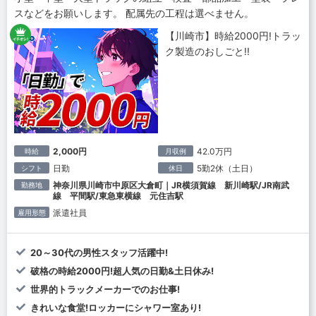
スなどをお願いします。 配属先の工程は選べません。
【川崎市】時給2000円!トラッ
ク製造のおしごと!!
2,000円
42.0万円
時給
月収例
日勤
5勤2休（土日）
シフト
休日
神奈川県川崎市中原区大倉町｜JR横須賀線 新川崎駅/JR南武
勤務地
線 平間駅/東急東横線 元住吉駅
派遣社員
雇用形態
20～30代の男性スタッフ活躍中!
破格の時給2000円!超人気の日勤&土日休み!
世界的トラックメーカーでのお仕事!
きれいな食堂!ロッカーにシャワー室あり!