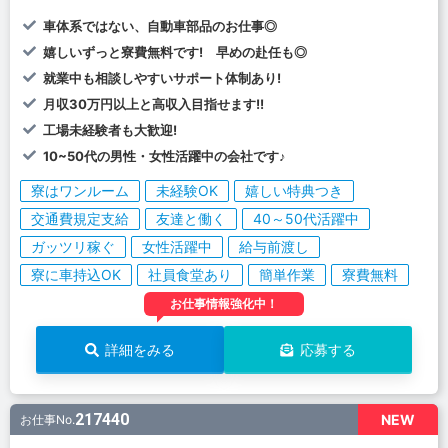
車体系ではない、自動車部品のお仕事◎
嬉しいずっと寮費無料です! 早めの赴任も◎
就業中も相談しやすいサポート体制あり!
月収30万円以上と高収入目指せます!!
工場未経験者も大歓迎!
10~50代の男性・女性活躍中の会社です♪
寮はワンルーム
未経験OK
嬉しい特典つき
交通費規定支給
友達と働く
40～50代活躍中
ガッツリ稼ぐ
女性活躍中
給与前渡し
寮に車持込OK
社員食堂あり
簡単作業
寮費無料
お仕事情報強化中！
詳細をみる
応募する
217440
NEW
お仕事No.