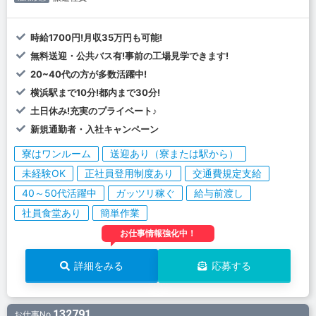
時給1700円!月収35万円も可能!
無料送迎・公共バス有!事前の工場見学できます!
20~40代の方が多数活躍中!
横浜駅まで10分!都内まで30分!
土日休み!充実のプライベート♪
新規通勤者・入社キャンペーン
寮はワンルーム
送迎あり（寮または駅から）
未経験OK
正社員登用制度あり
交通費規定支給
40～50代活躍中
ガッツリ稼ぐ
給与前渡し
社員食堂あり
簡単作業
お仕事情報強化中！
詳細をみる
応募する
132791
お仕事No.