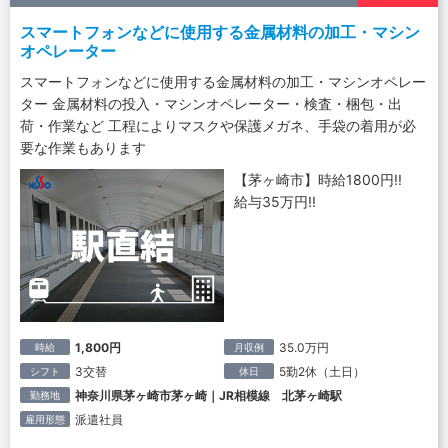
スマートフォンなどに使用する金属材料の加工・マシン
オペレーター
スマートフォンなどに使用する金属材料の加工・マシンオペレー
ター 金属材料の投入・マシンオペレーター・検査・梱包・出
荷・作業など 工程によりマスクや保護メガネ、手袋の着用が必
要な作業もあります
【茅ヶ崎市】時給1800円!!
給与35万円!!
1,800円
35.0万円
時給
月収例
3交替
5勤2休（土日）
シフト
休日
神奈川県茅ヶ崎市茅ヶ崎｜JR相模線 北茅ヶ崎駅
勤務地
派遣社員
雇用形態