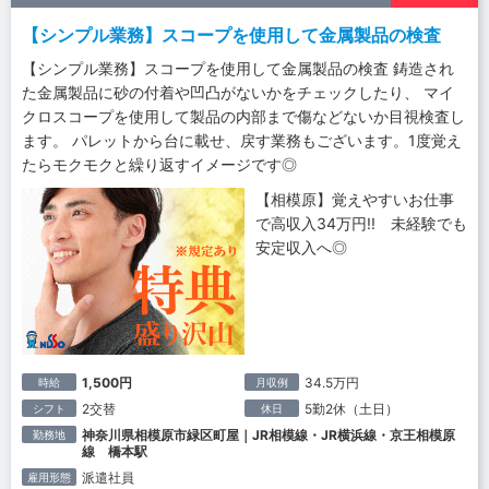
【シンプル業務】スコープを使用して金属製品の検査
【シンプル業務】スコープを使用して金属製品の検査 鋳造され
た金属製品に砂の付着や凹凸がないかをチェックしたり、 マイ
クロスコープを使用して製品の内部まで傷などないか目視検査し
ます。 パレットから台に載せ、戻す業務もございます。1度覚え
たらモクモクと繰り返すイメージです◎
【相模原】覚えやすいお仕事
で高収入34万円!! 未経験でも
安定収入へ◎
1,500円
34.5万円
時給
月収例
2交替
5勤2休（土日）
シフト
休日
神奈川県相模原市緑区町屋｜JR相模線・JR横浜線・京王相模原
勤務地
線 橋本駅
派遣社員
雇用形態