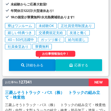
未経験からご応募大歓迎!
年間休日122日!大型連休あり!
1Rの個室が寮費無料!水光熱費補助あります!
寮はワンルーム
未経験OK
正社員登用制度あり
嬉しい特典つき
交通費規定支給
友達と働く
40～50代活躍中
ガッツリ稼ぐ
給与前渡し
社員食堂あり
寮費無料
お仕事情報強化中！
詳細をみる
応募する
127341
NEW
お仕事No.
三菱ふそうトラック・バス（株） トラックの組み立
て・検査他
三菱ふそうトラック・バス（株） トラックの組み立て・検査他
小型・中型・大型トラックの組立・検査・部品加工・塗装・プレ