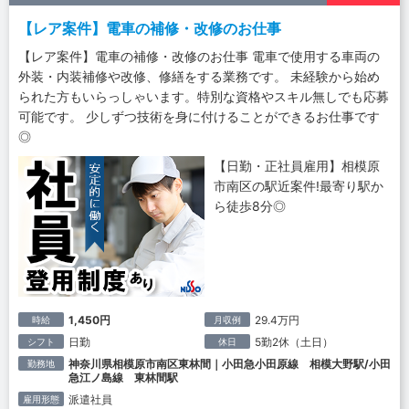
【レア案件】電車の補修・改修のお仕事
【レア案件】電車の補修・改修のお仕事 電車で使用する車両の
外装・内装補修や改修、修繕をする業務です。 未経験から始め
られた方もいらっしゃいます。特別な資格やスキル無しでも応募
可能です。 少しずつ技術を身に付けることができるお仕事です
◎
【日勤・正社員雇用】相模原
市南区の駅近案件!最寄り駅か
ら徒歩8分◎
1,450円
29.4万円
時給
月収例
日勤
5勤2休（土日）
シフト
休日
神奈川県相模原市南区東林間｜小田急小田原線 相模大野駅/小田
勤務地
急江ノ島線 東林間駅
派遣社員
雇用形態