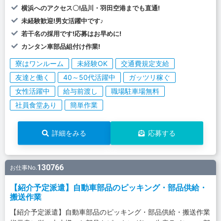
横浜へのアクセス〇!品川・羽田空港までも直通!
未経験歓迎!男女活躍中です♪
若干名の採用です!応募はお早めに!
カンタン車部品組付け作業!
寮はワンルーム
未経験OK
交通費規定支給
友達と働く
40～50代活躍中
ガッツリ稼ぐ
女性活躍中
給与前渡し
職場駐車場無料
社員食堂あり
簡単作業
詳細をみる
応募する
130766
お仕事No.
【紹介予定派遣】自動車部品のピッキング・部品供給・
搬送作業
【紹介予定派遣】自動車部品のピッキング・部品供給・搬送作業