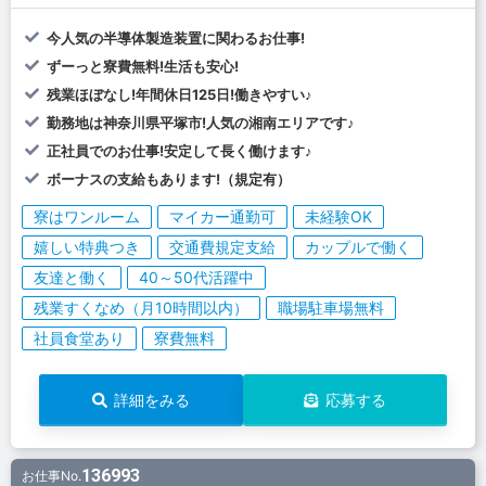
今人気の半導体製造装置に関わるお仕事!
ずーっと寮費無料!生活も安心!
残業ほぼなし!年間休日125日!働きやすい♪
勤務地は神奈川県平塚市!人気の湘南エリアです♪
正社員でのお仕事!安定して長く働けます♪
ボーナスの支給もあります!（規定有）
寮はワンルーム
マイカー通勤可
未経験OK
嬉しい特典つき
交通費規定支給
カップルで働く
友達と働く
40～50代活躍中
残業すくなめ（月10時間以内）
職場駐車場無料
社員食堂あり
寮費無料
詳細をみる
応募する
136993
お仕事No.