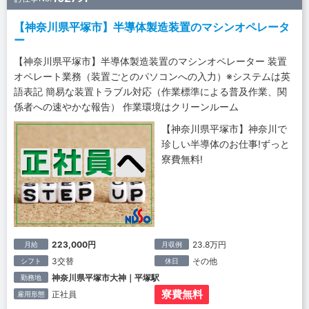
【神奈川県平塚市】半導体製造装置のマシンオペレータ
ー
【神奈川県平塚市】半導体製造装置のマシンオペレーター 装置
オペレート業務（装置ごとのパソコンへの入力）※システムは英
語表記 簡易な装置トラブル対応（作業標準による普及作業、関
係者への速やかな報告） 作業環境はクリーンルーム
【神奈川県平塚市】神奈川で
珍しい半導体のお仕事!ずっと
寮費無料!
223,000円
23.8万円
月給
月収例
3交替
その他
シフト
休日
神奈川県平塚市大神｜平塚駅
勤務地
寮費無料
正社員
雇用形態