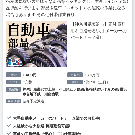
指示書に従い大小様々な部品をピッキングし、生産ラインへの部
品供給を行います 部品搬送車（スキット）の運転の作業になる
場合もあります その他付帯作業有り
【神奈川県藤沢市】正社員登
用を目指せる!大手メーカーの
パートナー企業!
1,400円
33.6万円
時給
月収例
2交替
5勤2休（土日）
シフト
休日
神奈川県藤沢市土棚｜小田急江ノ島線/相模鉄道いずみの線/横浜
勤務地
市営地下鉄 湘南台駅
紹介予定派遣
雇用形態
大手自動車メーカーのパートナー企業でのお仕事!
未経験から大歓迎!長期勤務可能!
事前の工場見学で安心してお仕事開始♪