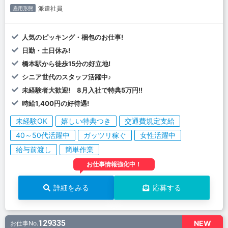
派遣社員
雇用形態
人気のピッキング・梱包のお仕事!
日勤・土日休み!
橋本駅から徒歩15分の好立地!
シニア世代のスタッフ活躍中♪
未経験者大歓迎! 8月入社で特典5万円!!
時給1,400円の好待遇!
未経験OK
嬉しい特典つき
交通費規定支給
40～50代活躍中
ガッツリ稼ぐ
女性活躍中
給与前渡し
簡単作業
お仕事情報強化中！
詳細をみる
応募する
129335
NEW
お仕事No.