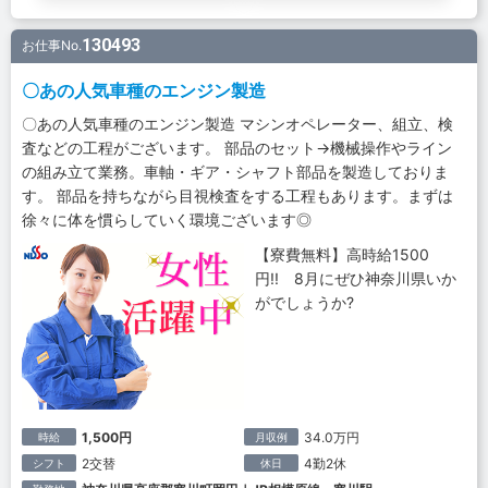
130493
お仕事No.
〇あの人気車種のエンジン製造
〇あの人気車種のエンジン製造 マシンオペレーター、組立、検
査などの工程がございます。 部品のセット→機械操作やライン
の組み立て業務。車軸・ギア・シャフト部品を製造しておりま
す。 部品を持ちながら目視検査をする工程もあります。まずは
徐々に体を慣らしていく環境ございます◎
【寮費無料】高時給1500
円!! 8月にぜひ神奈川県いか
がでしょうか?
1,500円
34.0万円
時給
月収例
2交替
4勤2休
シフト
休日