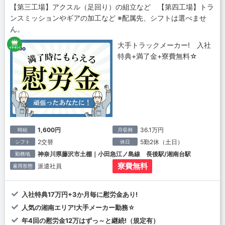
【第三工場】アクスル（足回り）の組立など 【第四工場】トラ
ンスミッションやギアの加工など ※配属先、シフトは選べませ
ん。
大手トラックメーカー! 入社
特典+満了金+寮費無料☆
1,600円
36.1万円
時給
月収例
2交替
5勤2休（土日）
シフト
休日
神奈川県藤沢市土棚｜小田急江ノ島線 長後駅/湘南台駅
勤務地
寮費無料
派遣社員
雇用形態
入社特典17万円+3か月毎に慰労金あり!
人気の湘南エリア!大手メーカー勤務☆
年4回の慰労金12万はずっ～と継続!（規定有）