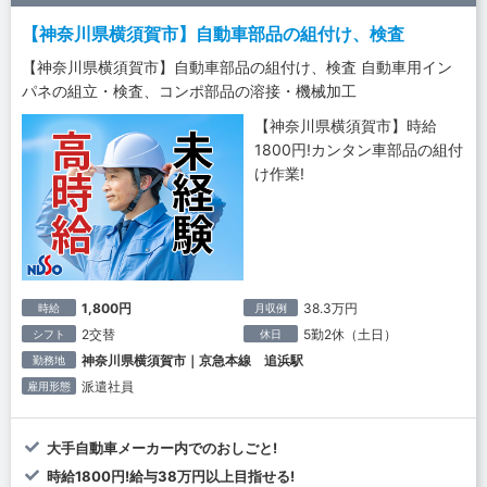
【神奈川県横須賀市】自動車部品の組付け、検査
【神奈川県横須賀市】自動車部品の組付け、検査 自動車用イン
パネの組立・検査、コンポ部品の溶接・機械加工
【神奈川県横須賀市】時給
1800円!カンタン車部品の組付
け作業!
1,800円
38.3万円
時給
月収例
2交替
5勤2休（土日）
シフト
休日
神奈川県横須賀市｜京急本線 追浜駅
勤務地
派遣社員
雇用形態
大手自動車メーカー内でのおしごと!
時給1800円!給与38万円以上目指せる!