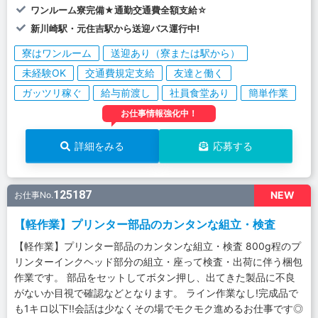
ワンルーム寮完備★通勤交通費全額支給☆
新川崎駅・元住吉駅から送迎バス運行中!
寮はワンルーム
送迎あり（寮または駅から）
未経験OK
交通費規定支給
友達と働く
ガッツリ稼ぐ
給与前渡し
社員食堂あり
簡単作業
お仕事情報強化中！
詳細をみる
応募する
125187
NEW
お仕事No.
【軽作業】プリンター部品のカンタンな組立・検査
【軽作業】プリンター部品のカンタンな組立・検査 800g程のプ
リンターインクヘッド部分の組立・座って検査・出荷に伴う梱包
作業です。 部品をセットしてボタン押し、出てきた製品に不良
がないか目視で確認などとなります。 ライン作業なし!完成品で
も1キロ以下!!会話は少なくその場でモクモク進めるお仕事です◎