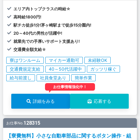
エリア内トップクラスの時給☆
高時給1800円!
駅チカ徒歩1分!茅ヶ崎駅まで徒歩15分圏内!
20～40代の男性が活躍中!
就業先での手厚いサポート支援あり!
交通費全額支給☆
寮はワンルーム
マイカー通勤可
未経験OK
交通費規定支給
40～50代活躍中
ガッツリ稼ぐ
給与前渡し
社員食堂あり
簡単作業
お仕事情報強化中！
詳細をみる
応募する
128315
お仕事No.
【寮費無料】小さな自動車部品に関するボタン操作・組