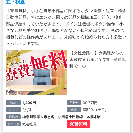
立・検査
【寮費無料】小さな自動車部品に関するボタン操作・組立・検査
自動車部品、特にエンジン周りの部品の機械加工、組立、検査、
部品供給をしていただきます。 メインは機械のボタン操作、小
さな部品を手で組付け、傷などがないか目視確認です。 その他
梱包などの軽作業があります。未経験から始められた方も多数い
らっしゃいます◎
【女性活躍中】異業種からの
未経験者も多いです!! 寮費無
料です◎
1,400円
30.7万円
時給
月収例
2交替
5勤2休（土日）
シフト
休日
神奈川県厚木市恩名｜小田急小田原線 本厚木駅
勤務地
寮費無料
派遣社員
雇用形態