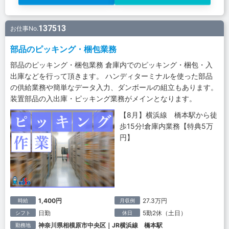
137513
お仕事No.
部品のピッキング・梱包業務
部品のピッキング・梱包業務 倉庫内でのピッキング・梱包・入
出庫などを行って頂きます。 ハンディターミナルを使った部品
の供給業務や簡単なデータ入力、ダンボールの組立もあります。
装置部品の入出庫・ピッキング業務がメインとなります。
【8月】横浜線 橋本駅から徒
歩15分!倉庫内業務【特典5万
円】
1,400円
27.3万円
時給
月収例
日勤
5勤2休（土日）
シフト
休日
神奈川県相模原市中央区｜JR横浜線 橋本駅
勤務地