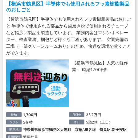
【横浜市鶴見区】半導体でも使用されるフッ素樹脂製品
のおしごと
【横浜市鶴見区】半導体でも使用されるフッ素樹脂製品のおしご
と 半導体で使用される部品から歯磨き粉で使用されるチューブ
など幅広い製品を製造しています。 業務内容はマシンオペレー
ター、検査業務、梱包など様々な工程があります。 空調完備の
工場（一部クリーンルームあり）のため、快適な環境で働くこと
ができます。
【横浜市鶴見区】人気の軽作
業! 時給1700円!!
1,700円
35.7万円
時給
月収例
2交替
5勤2休（土日）
シフト
休日
神奈川県横浜市鶴見区大黒町｜京急/JR各線 鶴見駅.新子安駅
勤務地
派遣社員
雇用形態