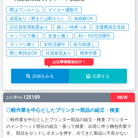
寮はワンルーム
マイカー通勤可
送迎あり（寮または駅から）
未経験OK
正社員登用制度あり
嬉しい特典つき
交通費規定支給
カップルで働く
友達と働く
40～50代活躍中
ガッツリ稼ぐ
女性活躍中
給与前渡し
寮に車持込OK
社員食堂あり
簡単作業
お仕事情報強化中！
詳細をみる
応募する
125189
NEW
お仕事No.
〇軽作業を中心としたプリンター部品の組立・検査
〇軽作業を中心としたプリンター部品の組立・検査 プリンター
のインクヘッド部分の組立・座って検査、出荷に伴う梱包作業で
す。 部品をセットしボタンを押す、出てきた製品に不良がない