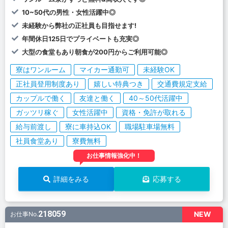
10~50代の男性・女性活躍中◎
未経験から弊社の正社員も目指せます!
年間休日125日でプライベートも充実◎
大型の食堂もあり朝食が200円からご利用可能◎
寮はワンルーム
マイカー通勤可
未経験OK
正社員登用制度あり
嬉しい特典つき
交通費規定支給
カップルで働く
友達と働く
40～50代活躍中
ガッツリ稼ぐ
女性活躍中
資格・免許が取れる
給与前渡し
寮に車持込OK
職場駐車場無料
社員食堂あり
寮費無料
お仕事情報強化中！
詳細をみる
応募する
218059
NEW
お仕事No.