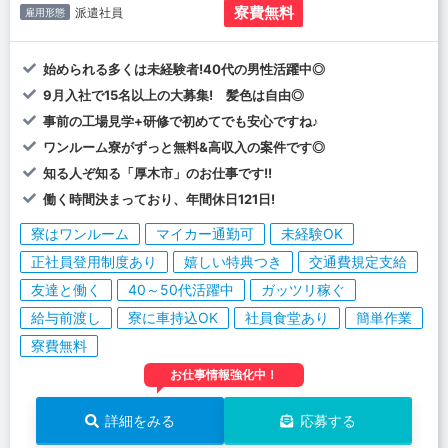
寮費無料
派遣社員
雇用形態
始められる多くは未経験者!40代の男性活躍中◎
9月入社で15名以上の大募集! 髪色は自由◎
事前の工場見学+研修で初めてでも安心ですね♪
ワンルーム寮がずっと無料&高収入の案件です◎
知る人ぞ知る「厚木市」のお仕事です!!
働く時間決まっており、年間休日121日!
寮はワンルーム
マイカー通勤可
未経験OK
正社員登用制度あり
嬉しい特典つき
交通費規定支給
友達と働く
40～50代活躍中
ガッツリ稼ぐ
給与前渡し
寮に車持込OK
社員食堂あり
簡単作業
寮費無料
お仕事情報強化中！
詳細をみる
応募する