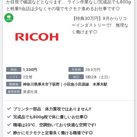
か目視で確認などとなります。 ライン作業なし!完成品でも800g
と軽量!!会話は少なくその場でモクモク進めるお仕事です◎
【特典30万円】9月からリコ
ーインダストリーで! 無理な
く働けます◎
1,330円
29.3万円
時給
月収例
2交替
5勤2休（土日）
シフト
休日
神奈川県厚木市下荻野｜小田急小田原線 本厚木駅
勤務地
派遣社員
雇用形態
プリンター部品 体力重視ではありません!!
完成品でも800g程で体に優しいお仕事◎
職場は23℃、空調効いており快適な空間です!
静かにモクモクと定着良く働ける職場です◎