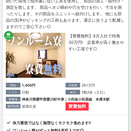
効いた環境で指示書に従い工具を使用し、部品の加工・組付け・
測定を致します。 部品へネジ締めや穴を空けを行い、寸法を測
ったりします。その部品をユニットへ組付けします。 他にも部
品の洗浄やピッキングの工程もあります。適正に合うよう配属し
ますのでご安心下さい◎
【寮費無料】9月入社で特典
30万円! 定着率が高く働きや
すい工場です◎
1,400円
28.1万円
時給
月収例
日勤
5勤2休（土日）
シフト
休日
神奈川県愛甲郡愛川町中津｜小田急小田原線 本厚木駅
勤務地
寮費無料
派遣社員
雇用形態
体力重視ではなく無理なくモクモク進めます!!
ワンルーム寮がずっと無料&高収入です◎