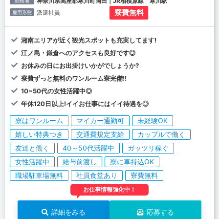
神奈川県高座郡寒川町岡田｜JR相模原線 寒川駅
勤務地
寮費無料
派遣社員
雇用形態
湘南エリアが近く観光スポットも充実してます!
江ノ島・鎌倉へのアクセスも良好です◎
お休みの日にお出掛けいかがでしょうか?
寮費ずっと無料のワンルーム寮完備!!
10~50代の女性活躍中◎
年休120日以上!イイお仕事にはイイ待遇を◎
寮はワンルーム
マイカー通勤可
未経験OK
嬉しい特典つき
交通費規定支給
カップルで働く
友達と働く
40～50代活躍中
ガッツリ稼ぐ
女性活躍中
給与前渡し
寮に車持込OK
職場駐車場無料
社員食堂あり
寮費無料
お仕事情報強化中！
詳細をみる
応募する