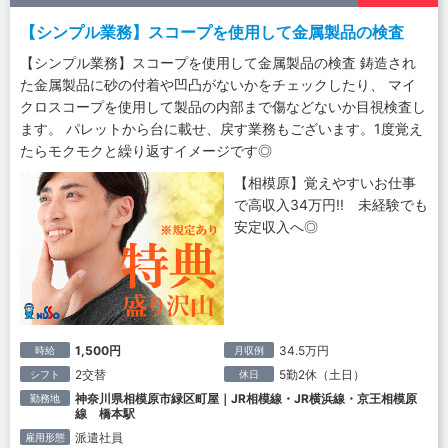
【シンプル業務】スコープを使用して金属製品の検査
【シンプル業務】スコープを使用して金属製品の検査 鋳造され
た金属製品に砂の付着や凹凸がないかをチェックしたり、 マイ
クロスコープを使用して製品の内部まで傷などないか目視検査し
ます。 パレットから台に載せ、戻す業務もございます。1度覚え
たらモクモクと繰り返すイメージです◎
【相模原】覚えやすいお仕事
で高収入34万円!! 未経験でも
安定収入へ◎
1,500円
34.5万円
時給
月収例
2交替
5勤2休（土日）
シフト
休日
神奈川県相模原市緑区町屋｜JR相模線・JR横浜線・京王相模原
勤務地
線 橋本駅
派遣社員
雇用形態