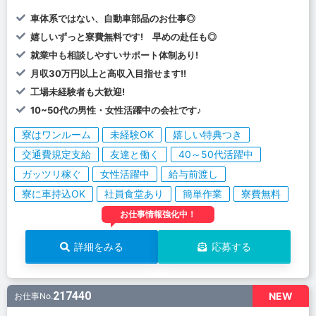
車体系ではない、自動車部品のお仕事◎
嬉しいずっと寮費無料です! 早めの赴任も◎
就業中も相談しやすいサポート体制あり!
月収30万円以上と高収入目指せます!!
工場未経験者も大歓迎!
10~50代の男性・女性活躍中の会社です♪
寮はワンルーム
未経験OK
嬉しい特典つき
交通費規定支給
友達と働く
40～50代活躍中
ガッツリ稼ぐ
女性活躍中
給与前渡し
寮に車持込OK
社員食堂あり
簡単作業
寮費無料
お仕事情報強化中！
詳細をみる
応募する
217440
NEW
お仕事No.