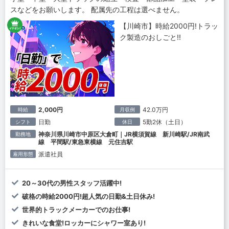
スなどをお願いします。 配属先の工程は選べません。
【川崎市】時給2000円!トラッ
ク製造のおしごと!!
2,000円
42.0万円
時給
月収例
日勤
5勤2休（土日）
シフト
休日
神奈川県川崎市中原区大倉町｜JR横須賀線 新川崎駅/JR南武
勤務地
線 平間駅/東急東横線 元住吉駅
派遣社員
雇用形態
20～30代の男性スタッフ活躍中!
破格の時給2000円!超人気の日勤&土日休み!
世界的トラックメーカーでのお仕事!
きれいな食堂!ロッカーにシャワー室あり!