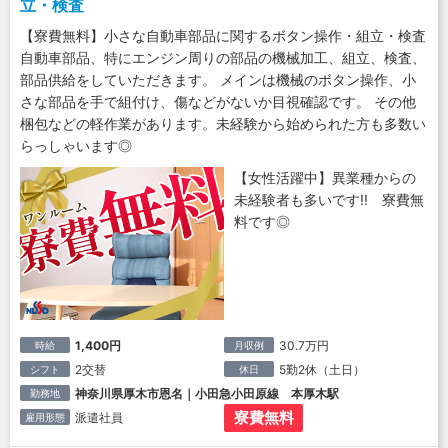
立・検査
【寮費無料】小さな自動車部品に関するボタン操作・組立・検査
自動車部品、特にエンジン周りの部品の機械加工、組立、検査、
部品供給をしていただきます。 メインは機械のボタン操作、小
さな部品を手で組付け、傷などがないか目視確認です。 その他
梱包などの軽作業があります。未経験から始められた方も多数い
らっしゃいます◎
【女性活躍中】異業種からの
未経験者も多いです!! 寮費無
料です◎
1,400円
30.7万円
時給
月収例
2交替
5勤2休（土日）
シフト
休日
神奈川県厚木市恩名｜小田急小田原線 本厚木駅
勤務地
寮費無料
派遣社員
雇用形態