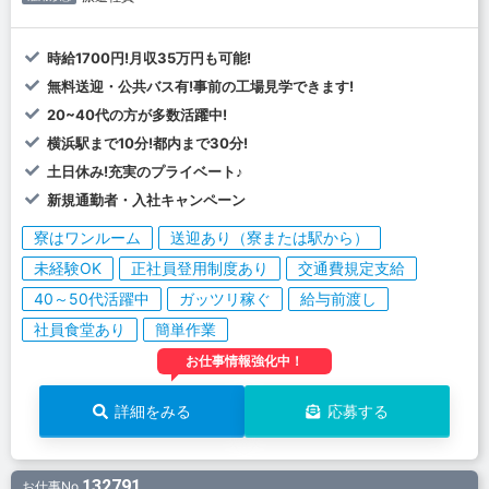
時給1700円!月収35万円も可能!
無料送迎・公共バス有!事前の工場見学できます!
20~40代の方が多数活躍中!
横浜駅まで10分!都内まで30分!
土日休み!充実のプライベート♪
新規通勤者・入社キャンペーン
寮はワンルーム
送迎あり（寮または駅から）
未経験OK
正社員登用制度あり
交通費規定支給
40～50代活躍中
ガッツリ稼ぐ
給与前渡し
社員食堂あり
簡単作業
お仕事情報強化中！
詳細をみる
応募する
132791
お仕事No.