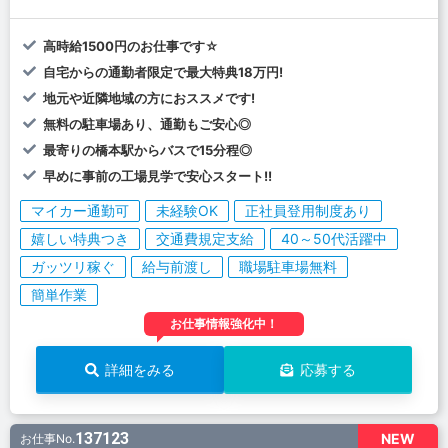
高時給1500円のお仕事です☆
自宅からの通勤者限定で最大特典18万円!
地元や近隣地域の方におススメです!
無料の駐車場あり、通勤もご安心◎
最寄りの橋本駅からバスで15分程◎
早めに事前の工場見学で安心スタート!!
マイカー通勤可
未経験OK
正社員登用制度あり
嬉しい特典つき
交通費規定支給
40～50代活躍中
ガッツリ稼ぐ
給与前渡し
職場駐車場無料
簡単作業
お仕事情報強化中！
詳細をみる
応募する
137123
NEW
お仕事No.