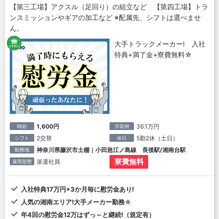
【第三工場】アクスル（足回り）の組立など 【第四工場】トラ
ンスミッションやギアの加工など ※配属先、シフトは選べませ
ん。
大手トラックメーカー! 入社
特典+満了金+寮費無料☆
1,600円
36.1万円
時給
月収例
2交替
5勤2休（土日）
シフト
休日
神奈川県藤沢市土棚｜小田急江ノ島線 長後駅/湘南台駅
勤務地
寮費無料
派遣社員
雇用形態
入社特典17万円+3か月毎に慰労金あり!
人気の湘南エリア!大手メーカー勤務☆
年4回の慰労金12万はずっ～と継続!（規定有）