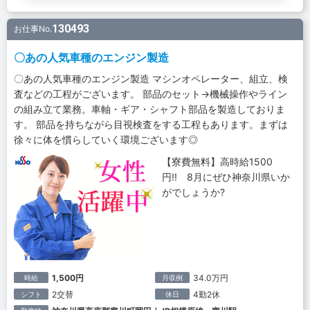
130493
お仕事No.
〇あの人気車種のエンジン製造
〇あの人気車種のエンジン製造 マシンオペレーター、組立、検
査などの工程がございます。 部品のセット→機械操作やライン
の組み立て業務。車軸・ギア・シャフト部品を製造しておりま
す。 部品を持ちながら目視検査をする工程もあります。まずは
徐々に体を慣らしていく環境ございます◎
【寮費無料】高時給1500
円!! 8月にぜひ神奈川県いか
がでしょうか?
1,500円
34.0万円
時給
月収例
2交替
4勤2休
シフト
休日