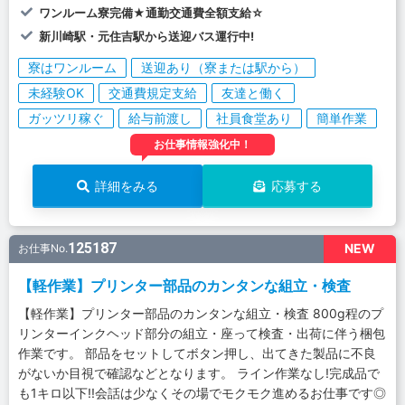
ワンルーム寮完備★通勤交通費全額支給☆
新川崎駅・元住吉駅から送迎バス運行中!
寮はワンルーム
送迎あり（寮または駅から）
未経験OK
交通費規定支給
友達と働く
ガッツリ稼ぐ
給与前渡し
社員食堂あり
簡単作業
お仕事情報強化中！
詳細をみる
応募する
125187
NEW
お仕事No.
【軽作業】プリンター部品のカンタンな組立・検査
【軽作業】プリンター部品のカンタンな組立・検査 800g程のプ
リンターインクヘッド部分の組立・座って検査・出荷に伴う梱包
作業です。 部品をセットしてボタン押し、出てきた製品に不良
がないか目視で確認などとなります。 ライン作業なし!完成品で
も1キロ以下!!会話は少なくその場でモクモク進めるお仕事です◎