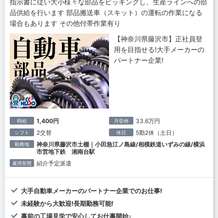
指示書に従い大小様々な部品をピッキングし、生産ラインへの部
品供給を行います 部品搬送車（スキット）の運転の作業になる
場合もあります その他付帯作業有り
【神奈川県藤沢市】正社員登
用を目指せる!大手メーカーの
パートナー企業!
1,400円
33.6万円
時給
月収例
2交替
5勤2休（土日）
シフト
休日
神奈川県藤沢市土棚｜小田急江ノ島線/相模鉄道いずみの線/横浜
勤務地
市営地下鉄 湘南台駅
紹介予定派遣
雇用形態
大手自動車メーカーのパートナー企業でのお仕事!
未経験から大歓迎!長期勤務可能!
事前の工場見学で安心してお仕事開始♪