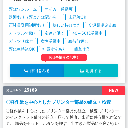
寮はワンルーム
マイカー通勤可
送迎あり（寮または駅から）
未経験OK
正社員登用制度あり
嬉しい特典つき
交通費規定支給
カップルで働く
友達と働く
40～50代活躍中
ガッツリ稼ぐ
女性活躍中
給与前渡し
寮に車持込OK
社員食堂あり
簡単作業
お仕事情報強化中！
詳細をみる
応募する
125189
NEW
お仕事No.
〇軽作業を中心としたプリンター部品の組立・検査
〇軽作業を中心としたプリンター部品の組立・検査 プリンター
のインクヘッド部分の組立・座って検査、出荷に伴う梱包作業で
す。 部品をセットしボタンを押す、出てきた製品に不良がない