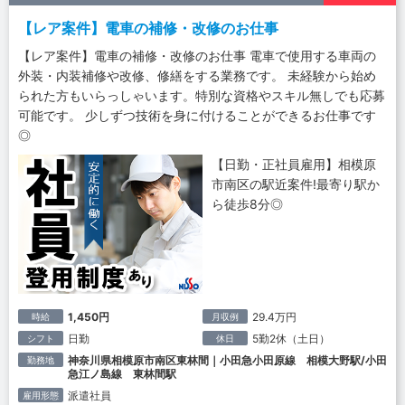
【レア案件】電車の補修・改修のお仕事
【レア案件】電車の補修・改修のお仕事 電車で使用する車両の
外装・内装補修や改修、修繕をする業務です。 未経験から始め
られた方もいらっしゃいます。特別な資格やスキル無しでも応募
可能です。 少しずつ技術を身に付けることができるお仕事です
◎
【日勤・正社員雇用】相模原
市南区の駅近案件!最寄り駅か
ら徒歩8分◎
1,450円
29.4万円
時給
月収例
日勤
5勤2休（土日）
シフト
休日
神奈川県相模原市南区東林間｜小田急小田原線 相模大野駅/小田
勤務地
急江ノ島線 東林間駅
派遣社員
雇用形態