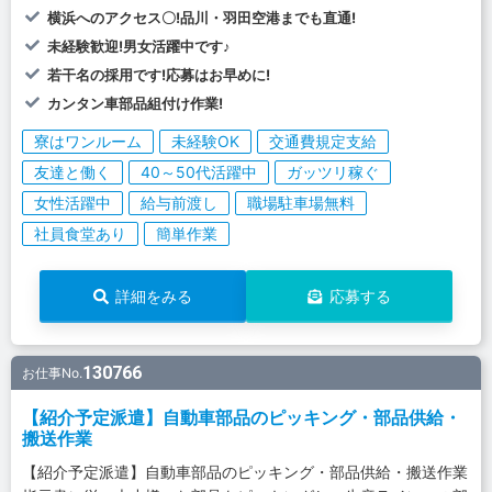
横浜へのアクセス〇!品川・羽田空港までも直通!
未経験歓迎!男女活躍中です♪
若干名の採用です!応募はお早めに!
カンタン車部品組付け作業!
寮はワンルーム
未経験OK
交通費規定支給
友達と働く
40～50代活躍中
ガッツリ稼ぐ
女性活躍中
給与前渡し
職場駐車場無料
社員食堂あり
簡単作業
詳細をみる
応募する
130766
お仕事No.
【紹介予定派遣】自動車部品のピッキング・部品供給・
搬送作業
【紹介予定派遣】自動車部品のピッキング・部品供給・搬送作業