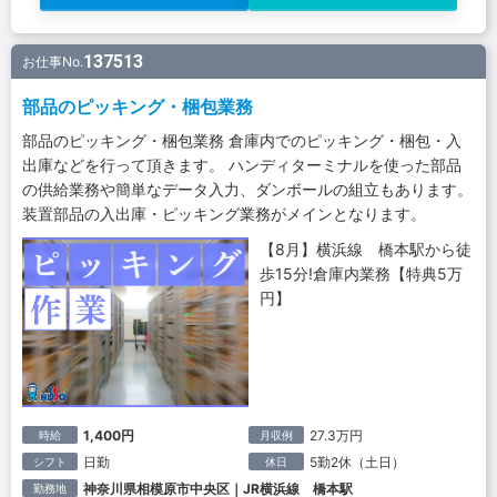
137513
お仕事No.
部品のピッキング・梱包業務
部品のピッキング・梱包業務 倉庫内でのピッキング・梱包・入
出庫などを行って頂きます。 ハンディターミナルを使った部品
の供給業務や簡単なデータ入力、ダンボールの組立もあります。
装置部品の入出庫・ピッキング業務がメインとなります。
【8月】横浜線 橋本駅から徒
歩15分!倉庫内業務【特典5万
円】
1,400円
27.3万円
時給
月収例
日勤
5勤2休（土日）
シフト
休日
神奈川県相模原市中央区｜JR横浜線 橋本駅
勤務地