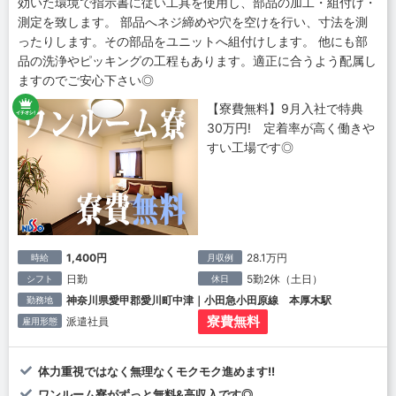
効いた環境で指示書に従い工具を使用し、部品の加工・組付け・
測定を致します。 部品へネジ締めや穴を空けを行い、寸法を測
ったりします。その部品をユニットへ組付けします。 他にも部
品の洗浄やピッキングの工程もあります。適正に合うよう配属し
ますのでご安心下さい◎
【寮費無料】9月入社で特典
30万円! 定着率が高く働きや
すい工場です◎
1,400円
28.1万円
時給
月収例
日勤
5勤2休（土日）
シフト
休日
神奈川県愛甲郡愛川町中津｜小田急小田原線 本厚木駅
勤務地
寮費無料
派遣社員
雇用形態
体力重視ではなく無理なくモクモク進めます!!
ワンルーム寮がずっと無料&高収入です◎