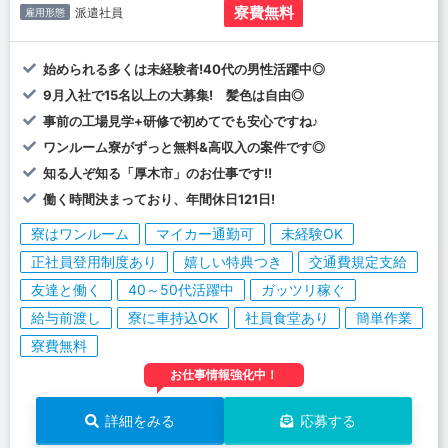
寮費無料
派遣社員
雇用形態
始められる多くは未経験者!40代の男性活躍中◎
9月入社で15名以上の大募集! 髪色は自由◎
事前の工場見学+研修で初めてでも安心ですね♪
ワンルーム寮がずっと無料&高収入の案件です◎
知る人ぞ知る「厚木市」のお仕事です!!
働く時間決まっており、年間休日121日!
寮はワンルーム
マイカー通勤可
未経験OK
正社員登用制度あり
嬉しい特典つき
交通費規定支給
友達と働く
40～50代活躍中
ガッツリ稼ぐ
給与前渡し
寮に車持込OK
社員食堂あり
簡単作業
寮費無料
お仕事情報強化中！
詳細をみる
応募する