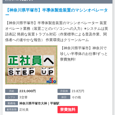
【神奈川県平塚市】半導体製造装置のマシンオペレータ
ー
【神奈川県平塚市】半導体製造装置のマシンオペレーター 装置
オペレート業務（装置ごとのパソコンへの入力）※システムは英
語表記 簡易な装置トラブル対応（作業標準による普及作業、関
係者への速やかな報告） 作業環境はクリーンルーム
【神奈川県平塚市】神奈川で
珍しい半導体のお仕事!ずっと
寮費無料!
223,000円
23.8万円
月給
月収例
3交替
その他
シフト
休日
神奈川県平塚市大神｜平塚駅
勤務地
寮費無料
正社員
雇用形態