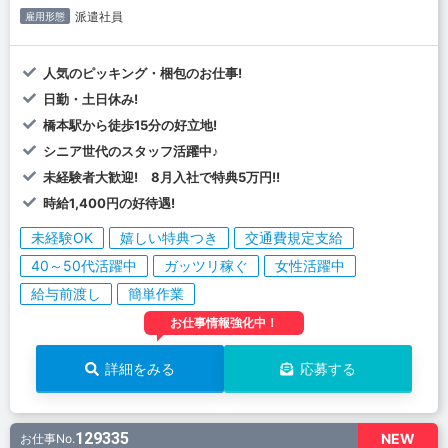
派遣社員
雇用形態
人気のピッキング・梱包のお仕事!
日勤・土日休み!
橋本駅から徒歩15分の好立地!
シニア世代のスタッフ活躍中♪
未経験者大歓迎! 8月入社で特典5万円!!
時給1,400円の好待遇!
未経験OK
嬉しい特典つき
交通費規定支給
40～50代活躍中
ガッツリ稼ぐ
女性活躍中
給与前渡し
簡単作業
お仕事情報強化中！
詳細をみる
応募する
129335
NEW
お仕事No.