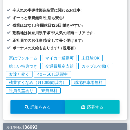
今人気の半導体製造装置に関わるお仕事!
ずーっと寮費無料!生活も安心!
残業ほぼなし!年間休日125日!働きやすい♪
勤務地は神奈川県平塚市!人気の湘南エリアです♪
正社員でのお仕事!安定して長く働けます♪
ボーナスの支給もあります!（規定有）
寮はワンルーム
マイカー通勤可
未経験OK
嬉しい特典つき
交通費規定支給
カップルで働く
友達と働く
40～50代活躍中
残業すくなめ（月10時間以内）
職場駐車場無料
社員食堂あり
寮費無料
詳細をみる
応募する
136993
お仕事No.