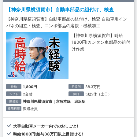
【神奈川県横須賀市】自動車部品の組付け、検査
【神奈川県横須賀市】自動車部品の組付け、検査 自動車用イン
パネの組立・検査、コンポ部品の溶接・機械加工
【神奈川県横須賀市】時給
1800円!カンタン車部品の組付
け作業!
1,800円
38.3万円
時給
月収例
2交替
5勤2休（土日）
シフト
休日
神奈川県横須賀市｜京急本線 追浜駅
勤務地
派遣社員
雇用形態
大手自動車メーカー内でのおしごと!
時給1800円!給与38万円以上目指せる!