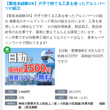
【製造未経験OK】片手で持てる工具を使ったアルミパー
ツの組立
【製造未経験OK】片手で持てる工具を使ったアルミパーツの組
立 複数名のチームでトラック荷台の組立を行います。工具を使
用したネジ締めなどです。 その他目視検査、部品加工、部品供
給等のお仕事です。最初に教えてもらえる環境ございます。 ラ
イン作業ですが自動車工場のようなスピードはなく、基本ルーテ
ィンワークで慣れてきます!
【日勤・寮費無料】9月入社で
特典30万円!! 高時給1500円
です◎
1,500円
36.0万円
時給
月収例
日勤
5勤2休（土日）
シフト
休日
神奈川県厚木市上依知上ノ原｜小田急小田原線/本厚木駅 相鉄
勤務地
線 /原当麻駅