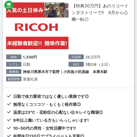
【特典30万円】あのリコーイ
ンダストリーで!! 9月から心
機一転◎
1,330円
28.3万円
時給
月収例
日勤
5勤2休（土日）
シフト
休日
神奈川県厚木市下荻野｜小田急小田原線 本厚木駅
勤務地
派遣社員
雇用形態
日勤で体力重視ではなく優しい業務です◎
無理なくコツコツ・もくもく軽作業◎
温度は23℃・花粉症の心配ない位キレイな職場◎
9年以上働いている方もいらっしゃいます!
10~50代の男性・女性活躍中です!!
年間休日130日でプライベートも充実◎