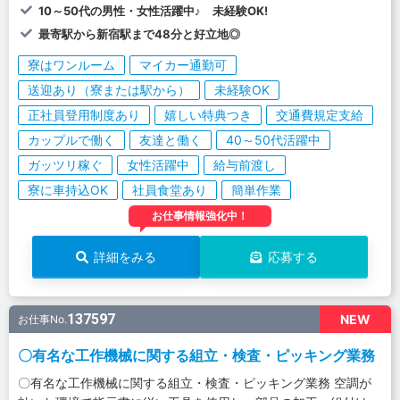
10～50代の男性・女性活躍中♪ 未経験OK!
最寄駅から新宿駅まで48分と好立地◎
寮はワンルーム
マイカー通勤可
送迎あり（寮または駅から）
未経験OK
正社員登用制度あり
嬉しい特典つき
交通費規定支給
カップルで働く
友達と働く
40～50代活躍中
ガッツリ稼ぐ
女性活躍中
給与前渡し
寮に車持込OK
社員食堂あり
簡単作業
お仕事情報強化中！
詳細をみる
応募する
137597
NEW
お仕事No.
〇有名な工作機械に関する組立・検査・ピッキング業務
〇有名な工作機械に関する組立・検査・ピッキング業務 空調が