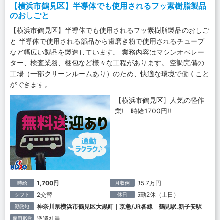
【横浜市鶴見区】半導体でも使用されるフッ素樹脂製品
のおしごと
【横浜市鶴見区】半導体でも使用されるフッ素樹脂製品のおしご
と 半導体で使用される部品から歯磨き粉で使用されるチューブ
など幅広い製品を製造しています。 業務内容はマシンオペレー
ター、検査業務、梱包など様々な工程があります。 空調完備の
工場（一部クリーンルームあり）のため、快適な環境で働くこと
ができます。
【横浜市鶴見区】人気の軽作
業! 時給1700円!!
1,700円
35.7万円
時給
月収例
2交替
5勤2休（土日）
シフト
休日
神奈川県横浜市鶴見区大黒町｜京急/JR各線 鶴見駅.新子安駅
勤務地
派遣社員
雇用形態