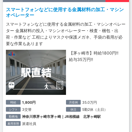
スマートフォンなどに使用する金属材料の加工・マシン
オペレーター
スマートフォンなどに使用する金属材料の加工・マシンオペレー
ター 金属材料の投入・マシンオペレーター・検査・梱包・出
荷・作業など 工程によりマスクや保護メガネ、手袋の着用が必
要な作業もあります
【茅ヶ崎市】時給1800円!!
給与35万円!!
1,800円
35.0万円
時給
月収例
3交替
5勤2休（土日）
シフト
休日
神奈川県茅ヶ崎市茅ヶ崎｜JR相模線 北茅ヶ崎駅
勤務地
派遣社員
雇用形態