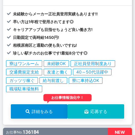
未経験からメーカー正社員登用実績もあります!!
早い方は1年程で登用されてます◎
キャリアアップも目指せちょうど良い働き方!
日勤固定で高時給1450円!
相模原南区と通勤の便も良いですね!
珍しい駅チカのお仕事です!最短8分です◎
寮はワンルーム
未経験OK
正社員登用制度あり
交通費規定支給
友達と働く
40～50代活躍中
ガッツリ稼ぐ
給与前渡し
寮に車持込OK
職場駐車場無料
お仕事情報強化中！
詳細をみる
応募する
136184
NEW
お仕事No.