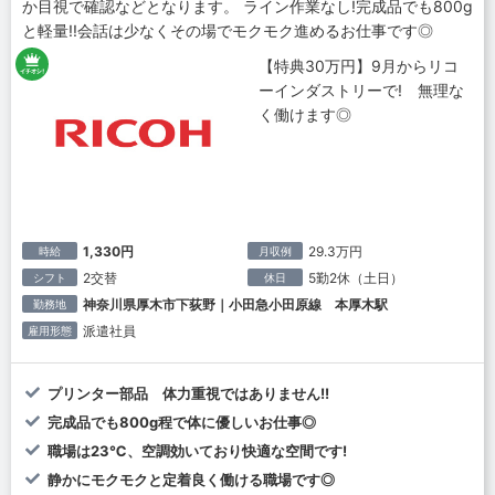
か目視で確認などとなります。 ライン作業なし!完成品でも800g
と軽量!!会話は少なくその場でモクモク進めるお仕事です◎
【特典30万円】9月からリコ
ーインダストリーで! 無理な
く働けます◎
1,330円
29.3万円
時給
月収例
2交替
5勤2休（土日）
シフト
休日
神奈川県厚木市下荻野｜小田急小田原線 本厚木駅
勤務地
派遣社員
雇用形態
プリンター部品 体力重視ではありません!!
完成品でも800g程で体に優しいお仕事◎
職場は23℃、空調効いており快適な空間です!
静かにモクモクと定着良く働ける職場です◎