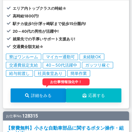
エリア内トップクラスの時給☆
高時給1800円!
駅チカ徒歩1分!茅ヶ崎駅まで徒歩15分圏内!
20～40代の男性が活躍中!
就業先での手厚いサポート支援あり!
交通費全額支給☆
寮はワンルーム
マイカー通勤可
未経験OK
交通費規定支給
40～50代活躍中
ガッツリ稼ぐ
給与前渡し
社員食堂あり
簡単作業
お仕事情報強化中！
詳細をみる
応募する
128315
お仕事No.
【寮費無料】小さな自動車部品に関するボタン操作・組