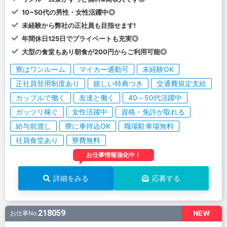
10~50代の男性・女性活躍中◎
未経験から弊社の正社員も目指せます!
年間休日125日でプライベートも充実◎
大型の食堂もあり朝食が200円からご利用可能◎
寮はワンルーム
マイカー通勤可
未経験OK
正社員登用制度あり
嬉しい特典つき
交通費規定支給
カップルで働く
友達と働く
40～50代活躍中
ガッツリ稼ぐ
女性活躍中
資格・免許が取れる
給与前渡し
寮に車持込OK
職場駐車場無料
社員食堂あり
寮費無料
お仕事情報強化中！
詳細をみる
応募する
218059
NEW
お仕事No.