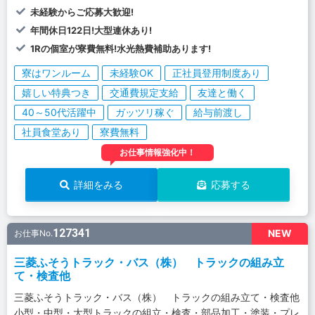
未経験からご応募大歓迎!
年間休日122日!大型連休あり!
1Rの個室が寮費無料!水光熱費補助あります!
寮はワンルーム
未経験OK
正社員登用制度あり
嬉しい特典つき
交通費規定支給
友達と働く
40～50代活躍中
ガッツリ稼ぐ
給与前渡し
社員食堂あり
寮費無料
お仕事情報強化中！
詳細をみる
応募する
127341
NEW
お仕事No.
三菱ふそうトラック・バス（株） トラックの組み立
て・検査他
三菱ふそうトラック・バス（株） トラックの組み立て・検査他
小型・中型・大型トラックの組立・検査・部品加工・塗装・プレ