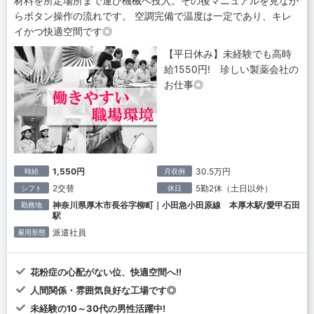
材料を所定場所まで運び機械へ投入。その後マニュアルを見なが
らボタン操作の流れです。 空調完備で温度は一定であり、キレ
イかつ快適空間です◎
【平日休み】未経験でも高時
給1550円! 珍しい製薬会社の
お仕事◎
1,550円
30.5万円
時給
月収例
2交替
5勤2休（土日以外）
シフト
休日
神奈川県厚木市長谷字柳町｜小田急小田原線 本厚木駅/愛甲石田
勤務地
駅
派遣社員
雇用形態
花粉症の心配がない位、快適空間へ!!
人間関係・雰囲気良好な工場です◎
未経験の10～30代の男性活躍中!