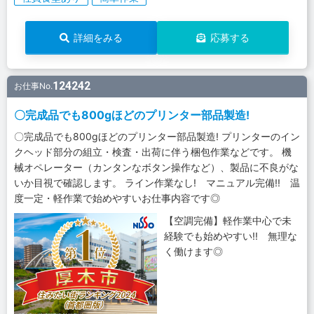
詳細をみる
応募する
124242
お仕事No.
〇完成品でも800gほどのプリンター部品製造!
〇完成品でも800gほどのプリンター部品製造! プリンターのイン
クヘッド部分の組立・検査・出荷に伴う梱包作業などです。 機
械オペレーター（カンタンなボタン操作など）、製品に不良がな
いか目視で確認します。 ライン作業なし! マニュアル完備!! 温
度一定・軽作業で始めやすいお仕事内容です◎
【空調完備】軽作業中心で未
経験でも始めやすい!! 無理な
く働けます◎