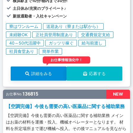
横浜駅まで10分!都内まで30分!
土日休み!充実のプライベート♪
新規通勤者・入社キャンペーン
寮はワンルーム
送迎あり（寮または駅から）
未経験OK
正社員登用制度あり
交通費規定支給
40～50代活躍中
ガッツリ稼ぐ
給与前渡し
社員食堂あり
簡単作業
お仕事情報強化中！
詳細をみる
応募する
136815
NEW
お仕事No.
【空調完備】今後も需要の高い医薬品に関する補助業務
【空調完備】今後も需要の高い医薬品に関する補助業務 メイン
はお薬の材料を運搬・投入、機械オペレーターとなります。 材
料を所定場所まで運び機械へ投入。その後マニュアルを見ながら