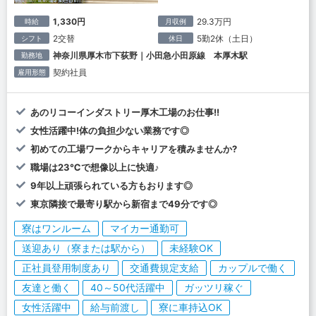
1,330円
29.3万円
時給
月収例
2交替
5勤2休（土日）
シフト
休日
神奈川県厚木市下荻野｜小田急小田原線 本厚木駅
勤務地
契約社員
雇用形態
あのリコーインダストリー厚木工場のお仕事!!
女性活躍中!体の負担少ない業務です◎
初めての工場ワークからキャリアを積みませんか?
職場は23℃で想像以上に快適♪
9年以上頑張られている方もおります◎
東京隣接で最寄り駅から新宿まで49分です◎
寮はワンルーム
マイカー通勤可
送迎あり（寮または駅から）
未経験OK
正社員登用制度あり
交通費規定支給
カップルで働く
友達と働く
40～50代活躍中
ガッツリ稼ぐ
女性活躍中
給与前渡し
寮に車持込OK