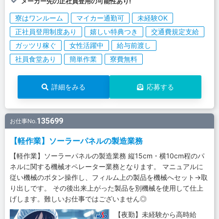
メーカー先の正社員登用の可能性あり!
寮はワンルーム
マイカー通勤可
未経験OK
正社員登用制度あり
嬉しい特典つき
交通費規定支給
ガッツリ稼ぐ
女性活躍中
給与前渡し
社員食堂あり
簡単作業
寮費無料
詳細をみる
応募する
135699
お仕事No.
【軽作業】ソーラーパネルの製造業務
【軽作業】ソーラーパネルの製造業務 縦15cm・横10cm程のパ
ネルに関する機械オペレーター業務となります。 マニュアルに
従い機械のボタン操作し、フィルム上の製品を機械へセット→取
り出しです。 その後出来上がった製品を別機械を使用して仕上
げします。難しいお仕事ではございません◎
【夜勤】未経験から高時給