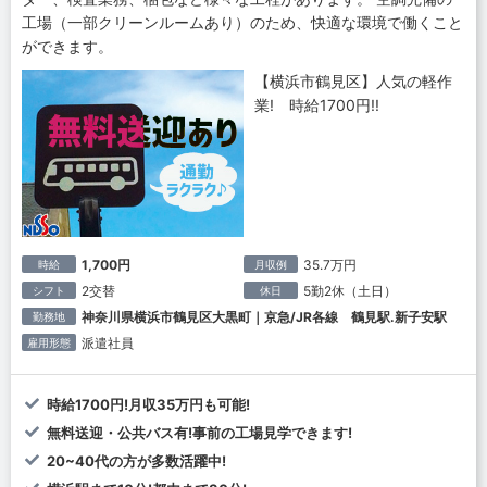
工場（一部クリーンルームあり）のため、快適な環境で働くこと
ができます。
【横浜市鶴見区】人気の軽作
業! 時給1700円!!
1,700円
35.7万円
時給
月収例
2交替
5勤2休（土日）
シフト
休日
神奈川県横浜市鶴見区大黒町｜京急/JR各線 鶴見駅.新子安駅
勤務地
派遣社員
雇用形態
時給1700円!月収35万円も可能!
無料送迎・公共バス有!事前の工場見学できます!
20~40代の方が多数活躍中!