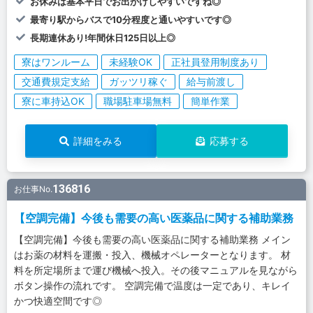
お休みは基本平日でお出かけしやすいですね◎
最寄り駅からバスで10分程度と通いやすいです◎
長期連休あり!年間休日125日以上◎
寮はワンルーム
未経験OK
正社員登用制度あり
交通費規定支給
ガッツリ稼ぐ
給与前渡し
寮に車持込OK
職場駐車場無料
簡単作業
詳細をみる
応募する
136816
お仕事No.
【空調完備】今後も需要の高い医薬品に関する補助業務
【空調完備】今後も需要の高い医薬品に関する補助業務 メイン
はお薬の材料を運搬・投入、機械オペレーターとなります。 材
料を所定場所まで運び機械へ投入。その後マニュアルを見ながら
ボタン操作の流れです。 空調完備で温度は一定であり、キレイ
かつ快適空間です◎