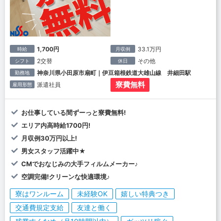
1,700円
33.1万円
時給
月収例
2交替
その他
シフト
休日
神奈川県小田原市扇町｜伊豆箱根鉄道大雄山線 井細田駅
勤務地
寮費無料
派遣社員
雇用形態
お仕事している間ずーっと寮費無料!
エリア内高時給1700円!
月収例30万円以上!
男女スタッフ活躍中★
CMでおなじみの大手フィルムメーカー♪
空調完備!クリーンな快適環境♪
寮はワンルーム
未経験OK
嬉しい特典つき
交通費規定支給
友達と働く