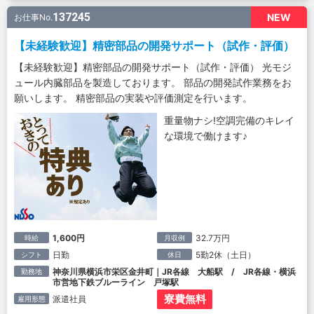
137245
NEW
お仕事No.
【未経験歓迎】精密部品の開発サポート（試作・評価）
【未経験歓迎】精密部品の開発サポート（試作・評価） 光モジ
ュール内臓部品を製造しております。 部品の開発試作業務をお
願いします。 精密部品の実装や評価測定を行います。
重量物ナシ!空調完備のキレイ
な環境で働けます♪
1,600円
32.7万円
時給
月収例
日勤
5勤2休（土日）
シフト
休日
神奈川県横浜市栄区金井町｜JR各線 大船駅 / JR各線・横浜
勤務地
市営地下鉄ブルーライン 戸塚駅
寮費無料
派遣社員
雇用形態