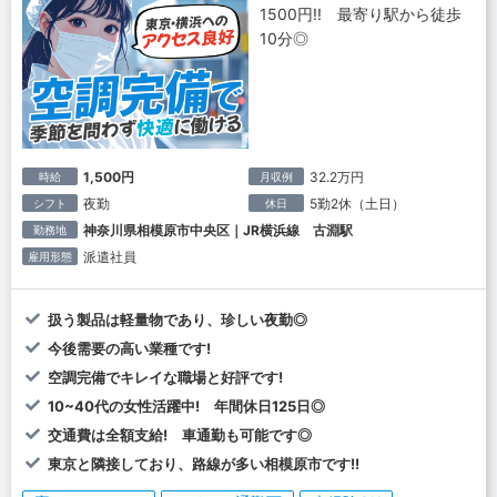
1500円!! 最寄り駅から徒歩
10分◎
1,500円
32.2万円
時給
月収例
夜勤
5勤2休（土日）
シフト
休日
神奈川県相模原市中央区｜JR横浜線 古淵駅
勤務地
派遣社員
雇用形態
扱う製品は軽量物であり、珍しい夜勤◎
今後需要の高い業種です!
空調完備でキレイな職場と好評です!
10~40代の女性活躍中! 年間休日125日◎
交通費は全額支給! 車通勤も可能です◎
東京と隣接しており、路線が多い相模原市です!!