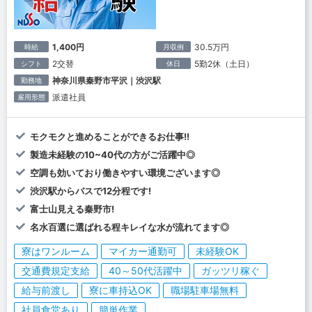
1,400円
30.5万円
時給
月収例
2交替
5勤2休（土日）
シフト
休日
神奈川県秦野市平沢｜渋沢駅
勤務地
派遣社員
雇用形態
モクモクと進めることができるお仕事!!
製造未経験の10~40代の方がご活躍中◎
空調も効いており働きやすい環境ございます◎
渋沢駅からバスで12分程です!
富士山見える秦野市!
名水百選に選ばれる程キレイな水が流れてます◎
寮はワンルーム
マイカー通勤可
未経験OK
交通費規定支給
40～50代活躍中
ガッツリ稼ぐ
給与前渡し
寮に車持込OK
職場駐車場無料
社員食堂あり
簡単作業