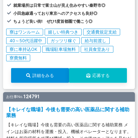
就業場所は日常で富士山が見え住みやすい秦野市◎
小田急線通っており東京へのアクセスも良好◎
ちょうど良い街! ぜひ1度首都圏で働こう◎
寮はワンルーム
嬉しい特典つき
交通費規定支給
40～50代活躍中
ガッツリ稼ぐ
給与前渡し
寮に車持込OK
職場駐車場無料
社員食堂あり
寮費無料
詳細をみる
応募する
124791
お仕事No.
【キレイな職場】今後も需要の高い医薬品に関する補助
業務
【キレイな職場】今後も需要の高い医薬品に関する補助業務 メ
インはお薬の材料を運搬・投入、機械オペレーターとなります。