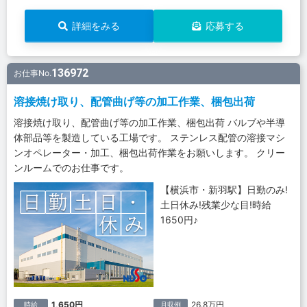
詳細をみる
応募する
136972
お仕事No.
溶接焼け取り、配管曲げ等の加工作業、梱包出荷
溶接焼け取り、配管曲げ等の加工作業、梱包出荷 バルブや半導
体部品等を製造している工場です。 ステンレス配管の溶接マシ
ンオペレーター・加工、梱包出荷作業をお願いします。 クリー
ンルームでのお仕事です。
【横浜市・新羽駅】日勤のみ!
土日休み!残業少な目!時給
1650円♪
1,650円
26.8万円
時給
月収例