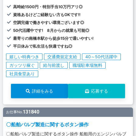
高時給1500円・特別手当10万円アリ◎
資格あるけどご経験ない方もOKです!!
空調完備で働きやすい環境ございます◎
50代活躍中です! 8月からの就業も可能◎
最寄りの南橋本駅から徒歩15分で通いやすい!
平日休みで私生活も快適ですね◎
嬉しい特典つき
交通費規定支給
40～50代活躍中
ガッツリ稼ぐ
給与前渡し
職場駐車場無料
社員食堂あり
詳細をみる
応募する
131840
お仕事No.
〇船舶バルブ製造に関するボタン操作
〇船舶バルブ製造に関するボタン操作 船舶用のエンジンバルブ