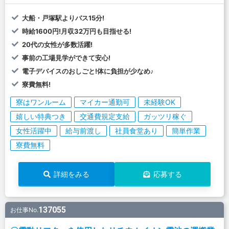
大船・戸塚駅よりバス15分!
時給1600円!月収32万円も目指せる!
20代の女性が多数活躍!
事前の工場見学ができて安心!
電子デバイスのおしごと!体に負担が少なめ♪
寮費無料!
寮はワンルーム
マイカー通勤可
未経験OK
嬉しい特典つき
交通費規定支給
ガッツリ稼ぐ
女性活躍中
給与前渡し
社員食堂あり
簡単作業
寮費無料
詳細をみる
応募する
137055
お仕事No.