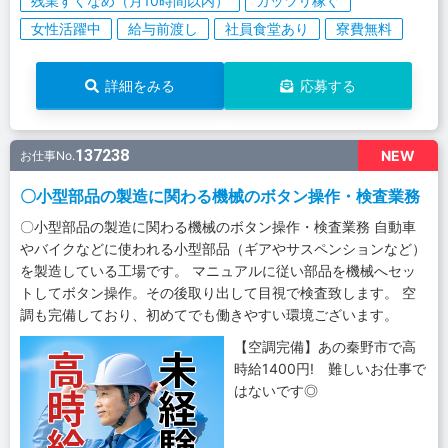
残業すくなめ（月10時間以内）
ガッツリ稼ぐ
女性活躍中
給与前渡し
社員食堂あり
寮費無料
詳細をみる
応募する
137238
NEW
お仕事No.
〇小型部品の製造に関わる機械のボタン操作・検査業務
〇小型部品の製造に関わる機械のボタン操作・検査業務 自動車
やバイクなどに使われる小型部品（ギアやサスペンションなど）
を製造している工場です。 マニュアルに従い部品を機械へセッ
トしてボタン操作。その後取り出して目視で検査致します。 空
調も完備しており、初めてでも働きやすい環境ございます。
【空調完備】あの秦野市で高
時給1400円! 難しいお仕事で
はないです◎