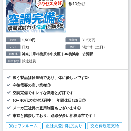
歩10分◎
1,500円
31.5万円
時給
月収例
日勤
5勤2休（土日）
シフト
休日
神奈川県相模原市中央区｜JR横浜線 古淵駅
勤務地
派遣社員
雇用形態
扱う製品は軽量物であり、体に優しいです◎
今後需要の高い業種◎
空調完備でキレイな職場と好評です!
10~40代の女性活躍中! 年間休日125日◎
メーカ正社員の登用制度もございます◎
東京と隣接しており、路線が多い相模原市です!!
寮はワンルーム
正社員登用制度あり
交通費規定支給