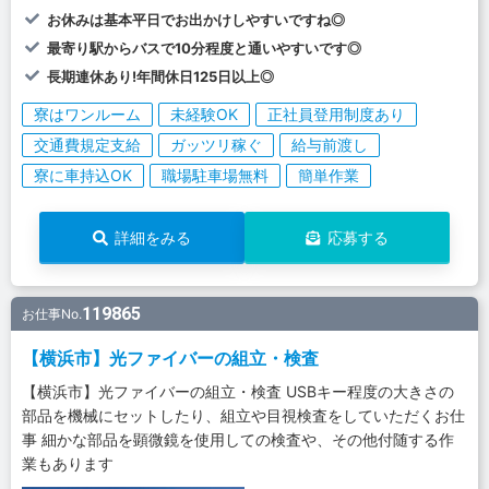
お休みは基本平日でお出かけしやすいですね◎
最寄り駅からバスで10分程度と通いやすいです◎
長期連休あり!年間休日125日以上◎
寮はワンルーム
未経験OK
正社員登用制度あり
交通費規定支給
ガッツリ稼ぐ
給与前渡し
寮に車持込OK
職場駐車場無料
簡単作業
詳細をみる
応募する
119865
お仕事No.
【横浜市】光ファイバーの組立・検査
【横浜市】光ファイバーの組立・検査 USBキー程度の大きさの
部品を機械にセットしたり、組立や目視検査をしていただくお仕
事 細かな部品を顕微鏡を使用しての検査や、その他付随する作
業もあります