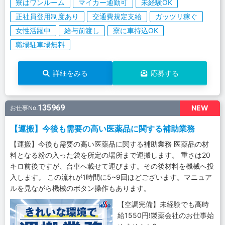
寮はワンルーム
マイカー通勤可
未経験OK
正社員登用制度あり
交通費規定支給
ガッツリ稼ぐ
女性活躍中
給与前渡し
寮に車持込OK
職場駐車場無料
詳細をみる
応募する
135969
NEW
お仕事No.
【運搬】今後も需要の高い医薬品に関する補助業務
【運搬】今後も需要の高い医薬品に関する補助業務 医薬品の材
料となる粉の入った袋を所定の場所まで運搬します。 重さは20
キロ前後ですが、台車へ載せて運びます。その後材料を機械へ投
入します。 この流れが1時間に5~9回ほどございます。マニュア
ルを見ながら機械のボタン操作もあります。
【空調完備】未経験でも高時
給1550円!製薬会社のお仕事始