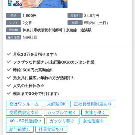
1,500円
34.6万円
時給
月収例
2交替
5勤2休（土日）
シフト
休日
神奈川県横須賀市浦郷町｜京急線 追浜駅
勤務地
契約社員
雇用形態
月収30万を目指せます☆
フクザツな作業ナシ!未経験OKのカンタン作業!
時給1500円の高時給!!
男女共に幅広い年齢の方が活躍中!
人気の土日休み☆
横浜まで30分で行けます♪
寮はワンルーム
未経験OK
正社員登用制度あり
交通費規定支給
カップルで働く
友達と働く
40～50代活躍中
ガッツリ稼ぐ
女性活躍中
給与前渡し
社員食堂あり