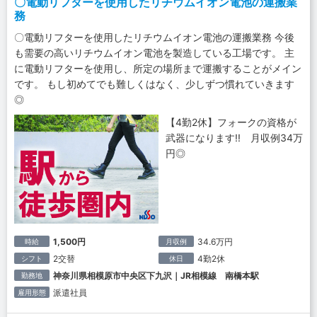
〇電動リフターを使用したリチウムイオン電池の運搬業
務
〇電動リフターを使用したリチウムイオン電池の運搬業務 今後
も需要の高いリチウムイオン電池を製造している工場です。 主
に電動リフターを使用し、所定の場所まで運搬することがメイン
です。 もし初めてでも難しくはなく、少しずつ慣れていきます
◎
【4勤2休】フォークの資格が
武器になります!! 月収例34万
円◎
1,500円
34.6万円
時給
月収例
2交替
4勤2休
シフト
休日
神奈川県相模原市中央区下九沢｜JR相模線 南橋本駅
勤務地
派遣社員
雇用形態