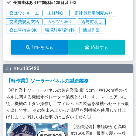
長期連休あり!年間休日125日以上◎
寮はワンルーム
未経験OK
正社員登用制度あり
交通費規定支給
ガッツリ稼ぐ
給与前渡し
寮に車持込OK
職場駐車場無料
簡単作業
詳細をみる
応募する
135420
お仕事No.
【軽作業】ソーラーパネルの製造業務
【軽作業】ソーラーパネルの製造業務 縦15cm・横10cm程のパ
ネルに関する機械オペレーター業務となります。 マニュアルに
従い機械のボタン操作し、フィルム上の製品を機械へセット→取
り出しです。 その後出来上がった製品を別機械を使用して仕上
げします。難しいお仕事ではございません◎
【空調完備】未経験から高時
給1500円!! 最寄り駅から徒