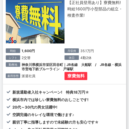
【正社員登用あり】寮費無料!
時給1600円!小型部品の組立・
検査作業!
1,600円
35.1万円
時給
月収例
2交替
4勤2休
シフト
休日
神奈川県横浜市栄区田谷町｜JR各線 大船駅 / JR各線・横浜
勤務地
市営地下鉄ブルーライン 戸塚駅
寮費無料
派遣社員
雇用形態
新規通勤者入社キャンペーン! 特典18万円☆
横浜市内では珍しい寮費無料のおしごとです!
20代～30代の男女活躍中!
空調完備のキレイな環境で働けます♪
親切丁寧に指導しますので未経験の方も安心です☆