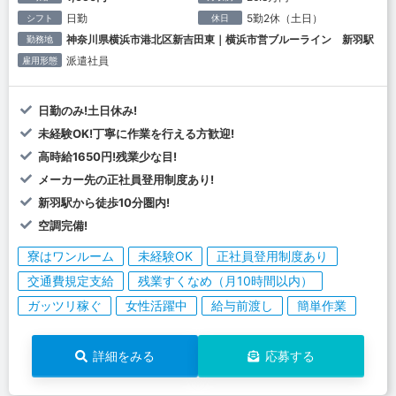
日勤
5勤2休（土日）
シフト
休日
神奈川県横浜市港北区新吉田東｜横浜市営ブルーライン 新羽駅
勤務地
派遣社員
雇用形態
日勤のみ!土日休み!
未経験OK!丁寧に作業を行える方歓迎!
高時給1650円!残業少な目!
メーカー先の正社員登用制度あり!
新羽駅から徒歩10分圏内!
空調完備!
寮はワンルーム
未経験OK
正社員登用制度あり
交通費規定支給
残業すくなめ（月10時間以内）
ガッツリ稼ぐ
女性活躍中
給与前渡し
簡単作業
詳細をみる
応募する