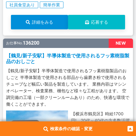
社員食堂あり
簡単作業
詳細をみる
応募する
136200
NEW
お仕事No.
【鶴見/新子安駅】半導体製造で使用されるフッ素樹脂製
品のおしごと
【鶴見/新子安駅】半導体製造で使用されるフッ素樹脂製品のお
しごと 半導体製造で使用される部品から歯磨き粉で使用される
チューブなど幅広い製品を製造しています。 業務内容はマシン
オペレーター、検査業務、梱包など様々な工程があります。 空
調完備の工場（一部クリーンルームあり）のため、快適な環境で
働くことができます。
【横浜市鶴見区】時給1700
円! 20代～40代の方多数活躍
中!
検索条件の確認・変更