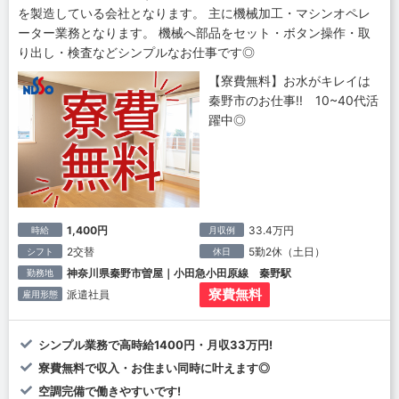
を製造している会社となります。 主に機械加工・マシンオペレ
ーター業務となります。 機械へ部品をセット・ボタン操作・取
り出し・検査などシンプルなお仕事です◎
【寮費無料】お水がキレイは
秦野市のお仕事!! 10~40代活
躍中◎
1,400円
33.4万円
時給
月収例
2交替
5勤2休（土日）
シフト
休日
神奈川県秦野市曽屋｜小田急小田原線 秦野駅
勤務地
寮費無料
派遣社員
雇用形態
シンプル業務で高時給1400円・月収33万円!
寮費無料で収入・お住まい同時に叶えます◎
空調完備で働きやすいです!