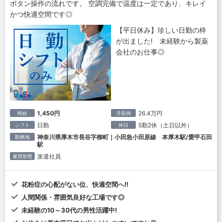
ボタン操作の流れです。 空調完備で温度は一定であり、キレイ
かつ快適空間です◎
【平日休み】珍しい日勤の枠
が出ました! 未経験から製薬
会社のお仕事◎
1,450円
26.4万円
時給
月収例
日勤
5勤2休（土日以外）
シフト
休日
神奈川県厚木市長谷字柳町｜小田急小田原線 本厚木駅/愛甲石田
勤務地
駅
派遣社員
雇用形態
花粉症の心配がない位、快適空間へ!!
人間関係・雰囲気良好な工場です◎
未経験の10～30代の男性活躍中!