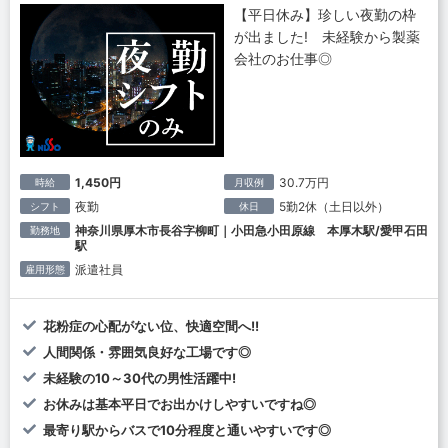
【平日休み】珍しい夜勤の枠
が出ました! 未経験から製薬
会社のお仕事◎
1,450円
30.7万円
時給
月収例
夜勤
5勤2休（土日以外）
シフト
休日
神奈川県厚木市長谷字柳町｜小田急小田原線 本厚木駅/愛甲石田
勤務地
駅
派遣社員
雇用形態
花粉症の心配がない位、快適空間へ!!
人間関係・雰囲気良好な工場です◎
未経験の10～30代の男性活躍中!
お休みは基本平日でお出かけしやすいですね◎
最寄り駅からバスで10分程度と通いやすいです◎