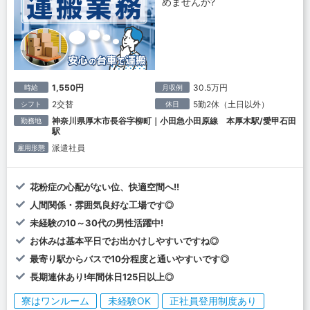
めませんか?
1,550円
30.5万円
時給
月収例
2交替
5勤2休（土日以外）
シフト
休日
神奈川県厚木市長谷字柳町｜小田急小田原線 本厚木駅/愛甲石田
勤務地
駅
派遣社員
雇用形態
花粉症の心配がない位、快適空間へ!!
人間関係・雰囲気良好な工場です◎
未経験の10～30代の男性活躍中!
お休みは基本平日でお出かけしやすいですね◎
最寄り駅からバスで10分程度と通いやすいです◎
長期連休あり!年間休日125日以上◎
寮はワンルーム
未経験OK
正社員登用制度あり