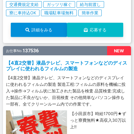
交通費規定支給
ガッツリ稼ぐ
給与前渡し
寮に車持込OK
職場駐車場無料
簡単作業
詳細をみる
応募する
137536
NEW
お仕事No.
【4直2交替】液晶テレビ、スマートフォンなどのディス
プレイに使われるフィルムの製造
【4直2交替】液晶テレビ、スマートフォンなどのディスプレイ
に使われるフィルムの製造 製造工程:フィルムの原料を機械に投
入→操作→フィルム状に加工された製品を検査 品質検査:完成し
た製品に不良がないか、目視検査 その他簡単なパソコン操作も
一部有。全てクリーンルーム内での作業です。
【小田原市】時給1700円★ず
っと寮費無料★高収入30万以
上!!