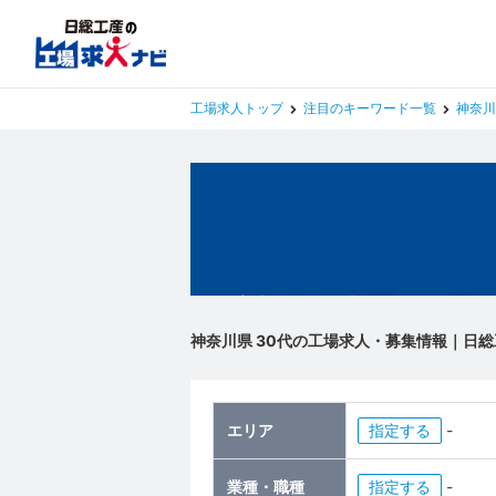
工場求人トップ
注目のキーワード一覧
神奈川
神奈川県の工
神奈川県 30代の工場求人・募集情報｜日総
エリア
指定
-
業種・職種
指定
-