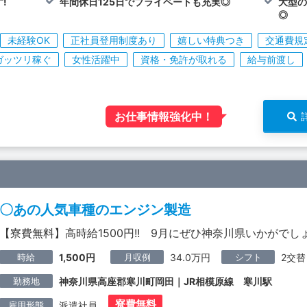
!
年間休日125日でプライベートも充実◎
大型の
◎
未経験OK
正社員登用制度あり
嬉しい特典つき
交通費規
ガッツリ稼ぐ
女性活躍中
資格・免許が取れる
給与前渡し
お仕事情報強化中！
〇あの人気車種のエンジン製造
【寮費無料】高時給1500円!! 9月にぜひ神奈川県いかがでし
時給
月収例
シフト
1,500円
34.0万円
2交替
勤務地
神奈川県高座郡寒川町岡田｜JR相模原線 寒川駅
寮費無料
雇用形態
派遣社員