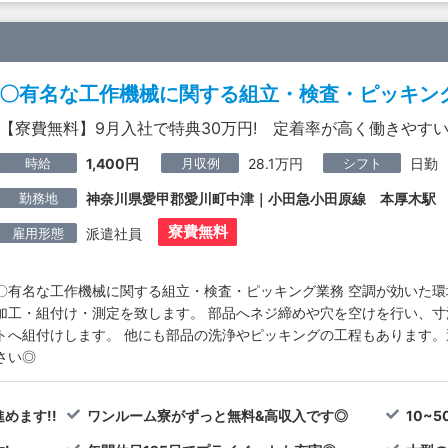
〇有名な工作機械に関する組立・検査・ピッキン
【寮費無料】9月入社で特典30万円! 定着率が高く働きやす
時給
月収例
シフト
1,400円
28.1万円
日勤
勤務地
神奈川県愛甲郡愛川町中津｜小田急小田原線 本厚木駅
寮費無料
雇用形態
派遣社員
〇有名な工作機械に関する組立・検査・ピッキング業務 空調が効いた
加工・組付け・測定を致します。 部品へネジ締めや穴を空けを行い、
トへ組付けします。 他にも部品の洗浄やピッキングの工程もあります
さい◎
めます!!
ワンルーム寮がずっと無料&高収入です◎
10~