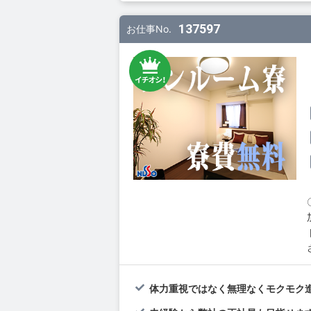
137597
お仕事No.
体力重視ではなく無理なくモクモク進