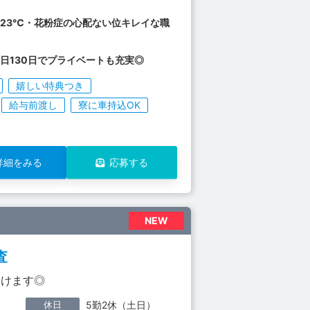
23℃・花粉症の心配ない位キレイな職
日130日でプライベートも充実◎
嬉しい特典つき
給与前渡し
寮に車持込OK
詳細をみる
応募する
NEW
査
働けます◎
休日
5勤2休（土日）