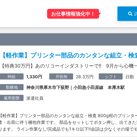
お仕事情報強化中！
【軽作業】プリンター部品のカンタンな組立・検
【特典30万円】あのリコーインダストリーで!! 9月から心機
時給
月収例
シフト
1,330円
28.3万円
日勤
勤務地
神奈川県厚木市下荻野｜小田急小田原線 本厚木駅
雇用形態
派遣社員
【軽作業】プリンター部品のカンタンな組立・検査 800g程のプリン
査・出荷に伴う梱包作業です。 部品をセットしてボタン押し、出てき
ります。 ライン作業なし!完成品でも1キロ以下!!会話は少なくその場