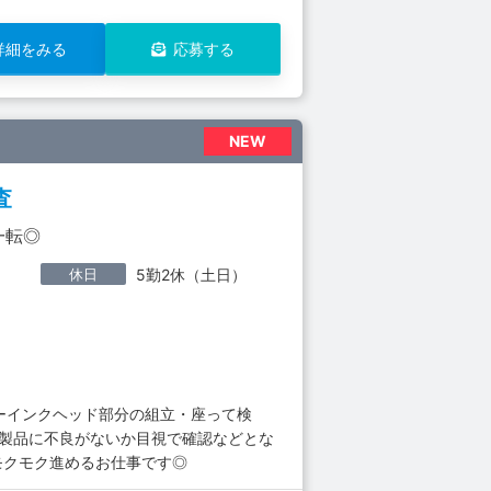
詳細をみる
応募する
NEW
査
一転◎
休日
5勤2休（土日）
ターインクヘッド部分の組立・座って検
た製品に不良がないか目視で確認などとな
でモクモク進めるお仕事です◎