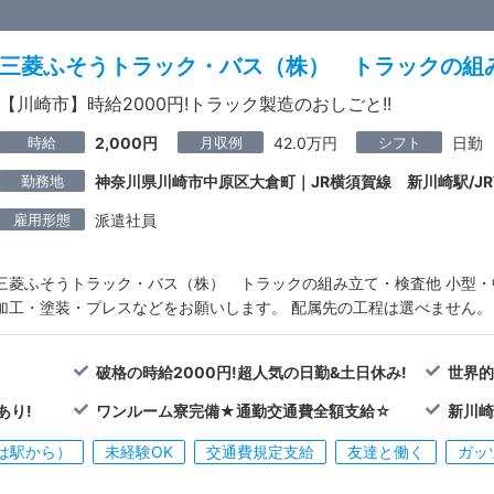
三菱ふそうトラック・バス（株） トラックの組
【川崎市】時給2000円!トラック製造のおしごと!!
時給
月収例
シフト
2,000円
42.0万円
日勤
勤務地
神奈川県川崎市中原区大倉町｜JR横須賀線 新川崎駅/J
雇用形態
派遣社員
三菱ふそうトラック・バス（株） トラックの組み立て・検査他 小型
加工・塗装・プレスなどをお願いします。 配属先の工程は選べません。
破格の時給2000円!超人気の日勤&土日休み!
世界的
あり!
ワンルーム寮完備★通勤交通費全額支給☆
新川崎
は駅から）
未経験OK
交通費規定支給
友達と働く
ガッ