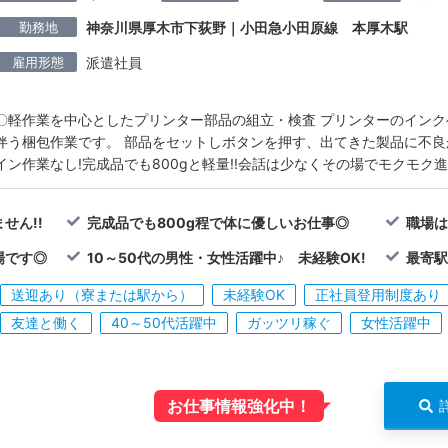
勤務地
神奈川県厚木市下荻野｜小田急小田原線 本厚木駅
雇用形態
派遣社員
〇軽作業を中心としたプリンター部品の組立・検査 プリンターのイン
伴う梱包作業です。 部品をセットしボタンを押す、出てきた製品に不良
イン作業なし!完成品でも800gと軽量!!会話は少なくその場でモクモク
せん!!
完成品でも800g程で体に優しいお仕事◎
職場は
場です◎
10～50代の男性・女性活躍中♪ 未経験OK!
最寄駅
送迎あり（寮または駅から）
未経験OK
正社員登用制度あり
友達と働く
40～50代活躍中
ガッツリ稼ぐ
女性活躍中
お仕事情報強化中！