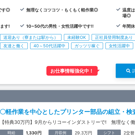
です◎
無理なくコツコツ・もくもく軽作業◎
温度は
場◎
ます!
10~50代の男性・女性活躍中です!!
年間休
送迎あり（寮または駅から）
未経験OK
正社員登用制度あり
友達と働く
40～50代活躍中
ガッツリ稼ぐ
女性活躍中
お仕事情報強化中！
〇軽作業を中心としたプリンター部品の組立・検
【特典30万円】9月からリコーインダストリーで! 無理なく
時給
月収例
シフト
1,330円
29.3万円
2交替