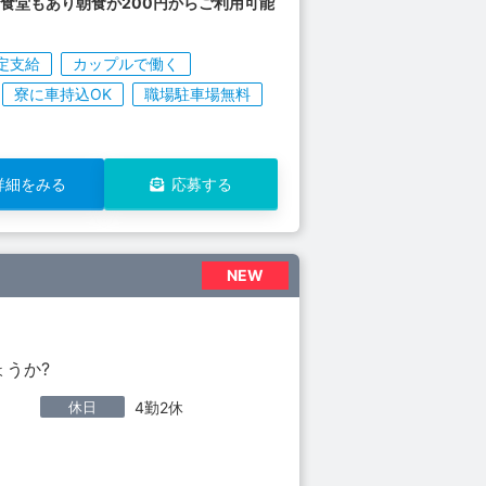
食堂もあり朝食が200円からご利用可能
定支給
カップルで働く
寮に車持込OK
職場駐車場無料
詳細をみる
応募する
NEW
ょうか?
休日
4勤2休