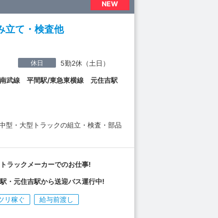
NEW
み立て・検査他
休日
5勤2休（土日）
R南武線 平間駅/東急東横線 元住吉駅
・中型・大型トラックの組立・検査・部品
トラックメーカーでのお仕事!
駅・元住吉駅から送迎バス運行中!
ツリ稼ぐ
給与前渡し